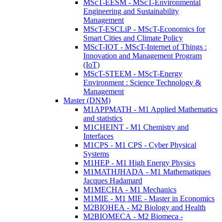
MScT-EESM - MScT-Environmental
Engineering and Sustainability
Management
MScT-ESCLiP - MScT-Economics for
Smart Cities and Climate Policy
MScT-IOT - MScT-Internet of Things :
Innovation and Management Program
(IoT)
MScT-STEEM - MScT-Energy
Environment : Science Technology &
Management
Master (DNM)
M1APPMATH - M1 Applied Mathematics
and statistics
M1CHEINT - M1 Chemistry and
Interfaces
M1CPS - M1 CPS - Cyber Physical
Systems
M1HEP - M1 High Energy Physics
M1MATHJHADA - M1 Mathematiques
Jacques Hadamard
M1MECHA - M1 Mechanics
M1MIE - M1 MIE - Master in Economics
M2BIOHEA - M2 Biology and Health
M2BIOMECA - M2 Biomeca -