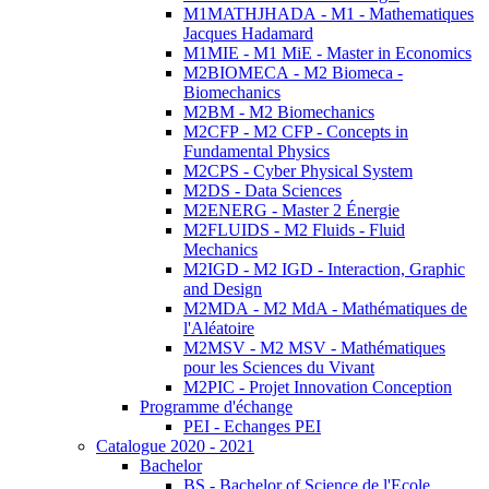
M1MATHJHADA - M1 - Mathematiques
Jacques Hadamard
M1MIE - M1 MiE - Master in Economics
M2BIOMECA - M2 Biomeca -
Biomechanics
M2BM - M2 Biomechanics
M2CFP - M2 CFP - Concepts in
Fundamental Physics
M2CPS - Cyber Physical System
M2DS - Data Sciences
M2ENERG - Master 2 Énergie
M2FLUIDS - M2 Fluids - Fluid
Mechanics
M2IGD - M2 IGD - Interaction, Graphic
and Design
M2MDA - M2 MdA - Mathématiques de
l'Aléatoire
M2MSV - M2 MSV - Mathématiques
pour les Sciences du Vivant
M2PIC - Projet Innovation Conception
Programme d'échange
PEI - Echanges PEI
Catalogue 2020 - 2021
Bachelor
BS - Bachelor of Science de l'Ecole