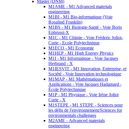
Master (DNM)
M1AME - M1 Advanced materials
engineering
M1BI - M1 Bio-informatique (Voie
Rosalind Franklin)
M1BS - M1 Biologie-Santé - Voie Boris
Ephrussi-X
M1C - M1 Chimie - Voie Fréderic Joliot-
Curie - Ecole Polytechnique
M1ECO - M1 Economie
M1HEP - M1 High Energy Physics
M1I - M1 Informatique - Voie Jacques
Herbrand - X
M1IESVIT - M1 Innovation, Entreprise, et
Société - Voie Innovation technologique
M1MAP - M1 Mathématiques et
Applications - Voie Jacques Hadamard -
École Polytechnique
M1P - M1 Physique - Voie Irène Joliot
Curie - X
M1STEPE - M1 STEPE - Sciences pour
les défis de l'environnement/Sciences for
environmentals challenges
M2AME - Advanced materials
engineering