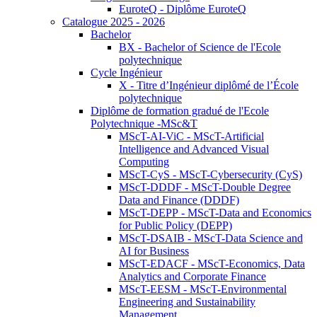
EuroteQ - Diplôme EuroteQ
Catalogue 2025 - 2026
Bachelor
BX - Bachelor of Science de l'Ecole
polytechnique
Cycle Ingénieur
X - Titre d’Ingénieur diplômé de l’École
polytechnique
Diplôme de formation gradué de l'Ecole
Polytechnique -MSc&T
MScT-AI-ViC - MScT-Artificial
Intelligence and Advanced Visual
Computing
MScT-CyS - MScT-Cybersecurity (CyS)
MScT-DDDF - MScT-Double Degree
Data and Finance (DDDF)
MScT-DEPP - MScT-Data and Economics
for Public Policy (DEPP)
MScT-DSAIB - MScT-Data Science and
AI for Business
MScT-EDACF - MScT-Economics, Data
Analytics and Corporate Finance
MScT-EESM - MScT-Environmental
Engineering and Sustainability
Management