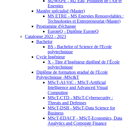
M2WAPE - M2 Eau, Pollution de l'Air et
Energies
Mastère spécialisé (Master)
MS ETRE - MS Energies Renouvelables :
Technologies et Entrepreneuriat (Master)
Programme d'échange
EuroteQ - Diplôme EuroteQ
Catalogue 2022 - 2023
Bachelor
BS - Bachelor of Science de l'Ecole
polytechnique
Cycle Ingénieur
X - Titre d’Ingénieur diplômé de l’École
polytechnique
Diplôme de formation gradué de l'Ecole
Polytechnique -MSc&T
MScT-AI-ViC - MScT-Artificial
Intelligence and Advanced Visual
Computing
MScT-CTD - MScT-Cybersecurity :
Threats and Defenses
MScT-DSB - MScT-Data Science for
Business
MScT-EDACF - MScT-Economics, Data
Analytics and Corporate Finance