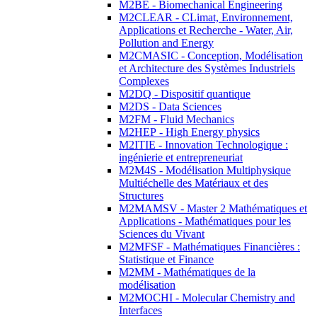
M2BE - Biomechanical Engineering
M2CLEAR - CLimat, Environnement,
Applications et Recherche - Water, Air,
Pollution and Energy
M2CMASIC - Conception, Modélisation
et Architecture des Systèmes Industriels
Complexes
M2DQ - Dispositif quantique
M2DS - Data Sciences
M2FM - Fluid Mechanics
M2HEP - High Energy physics
M2ITIE - Innovation Technologique :
ingénierie et entrepreneuriat
M2M4S - Modélisation Multiphysique
Multiéchelle des Matériaux et des
Structures
M2MAMSV - Master 2 Mathématiques et
Applications - Mathématiques pour les
Sciences du Vivant
M2MFSF - Mathématiques Financières :
Statistique et Finance
M2MM - Mathématiques de la
modélisation
M2MOCHI - Molecular Chemistry and
Interfaces