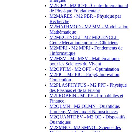
Energies
M2ICFP - M2 ICFP - Centre International
de Physique Fondamentale
M2MARES - M2 PBR - Physique par
Recherche
M2MATHMOD - M2 MM - Modélisation
Mathématique
M2MECENCLI - M2 MECENCLI -
Génie Mécanique pour les Cliniciens
M2MPRI - M2 MPRI - Fondements de
l'Informatique
M2MSV - M2 MSV - Mathématiques
pour les Sciences du Vivant
M2OPTIM - M2 OPT - Optimisation
M2PIC - M2 PIC - Projet, Innovation,
Conception
M2PLASPHYFUS - M2 PPF - Physique
des Plasmas et de la Fusion
M2PROBFIN - M2 PF - Probabilités et
Finance
M2QLMN - M2 QLMN - Quantique,
Lumière, Matériaux et Nanosciences
M2QUANTDEV - M2 QD - Dispositifs
Quantiques
M2SMNO - M2 SMNO - Science des