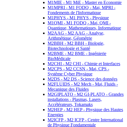
M1MIE - M1 MiE - Master en Economie
M1MPRI - M1 FODQ - Maj. MPRI -
Fondements de l'Informatique
M1PHYS - M1 PHYS - Physique
M1QMI - M1 FODQ - Maj. QMI -
Quantique, Mathematiques, Informatique
M2AAG - M2 AAG - Analyse,
Arithmétique, Géométrie
M2BBH - M2 BBH - Biologie,
Biotechnologie et Santé
M2BME - M2 BME - Ingénierie
BioMédicale
M2CHI - M2 CHI - Chimie et Interfaces
M2CPS - M2 CCSN - Maj. CPS -
Système Cyber Physique
M2DS - M2 DS - Science des données
M2FLUIDS - M2 Mech - Maj. Fluids -
Mecanique des Fluides
M2GIPLATO - M2 GI-PLATO - Grandes
installations - Plasmas, Lasers,
Accélérateurs, Tokamaks
M2HEP - M2 HEP - Physique des Hautes
Energies
M2ICFP - M2 ICFP - Centre International
de Physique Fondamentale