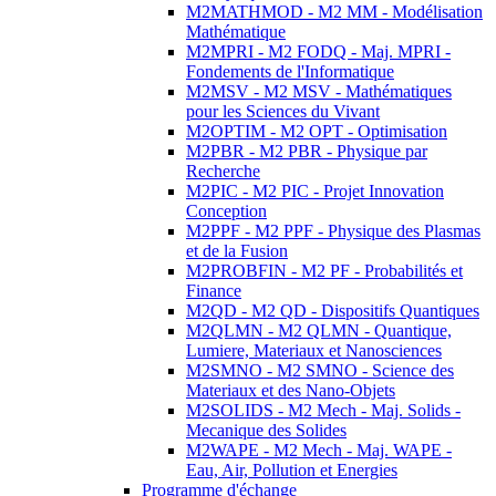
M2MATHMOD - M2 MM - Modélisation
Mathématique
M2MPRI - M2 FODQ - Maj. MPRI -
Fondements de l'Informatique
M2MSV - M2 MSV - Mathématiques
pour les Sciences du Vivant
M2OPTIM - M2 OPT - Optimisation
M2PBR - M2 PBR - Physique par
Recherche
M2PIC - M2 PIC - Projet Innovation
Conception
M2PPF - M2 PPF - Physique des Plasmas
et de la Fusion
M2PROBFIN - M2 PF - Probabilités et
Finance
M2QD - M2 QD - Dispositifs Quantiques
M2QLMN - M2 QLMN - Quantique,
Lumiere, Materiaux et Nanosciences
M2SMNO - M2 SMNO - Science des
Materiaux et des Nano-Objets
M2SOLIDS - M2 Mech - Maj. Solids -
Mecanique des Solides
M2WAPE - M2 Mech - Maj. WAPE -
Eau, Air, Pollution et Energies
Programme d'échange