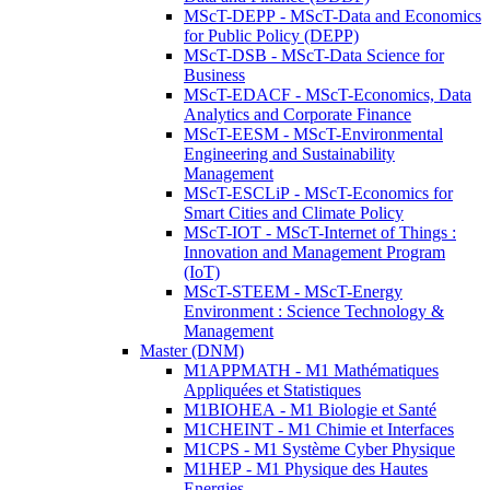
MScT-DEPP - MScT-Data and Economics
for Public Policy (DEPP)
MScT-DSB - MScT-Data Science for
Business
MScT-EDACF - MScT-Economics, Data
Analytics and Corporate Finance
MScT-EESM - MScT-Environmental
Engineering and Sustainability
Management
MScT-ESCLiP - MScT-Economics for
Smart Cities and Climate Policy
MScT-IOT - MScT-Internet of Things :
Innovation and Management Program
(IoT)
MScT-STEEM - MScT-Energy
Environment : Science Technology &
Management
Master (DNM)
M1APPMATH - M1 Mathématiques
Appliquées et Statistiques
M1BIOHEA - M1 Biologie et Santé
M1CHEINT - M1 Chimie et Interfaces
M1CPS - M1 Système Cyber Physique
M1HEP - M1 Physique des Hautes
Energies