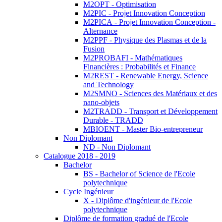
M2OPT - Optimisation
M2PIC - Projet Innovation Conception
M2PICA - Projet Innovation Conception -
Alternance
M2PPF - Physique des Plasmas et de la
Fusion
M2PROBAFI - Mathématiques
Financières : Probabilités et Finance
M2REST - Renewable Energy, Science
and Technology
M2SMNO - Sciences des Matériaux et des
nano-objets
M2TRADD - Transport et Développement
Durable - TRADD
MBIOENT - Master Bio-entrepreneur
Non Diplomant
ND - Non Diplomant
Catalogue 2018 - 2019
Bachelor
BS - Bachelor of Science de l'Ecole
polytechnique
Cycle Ingénieur
X - Diplôme d'ingénieur de l'Ecole
polytechnique
Diplôme de formation gradué de l'Ecole