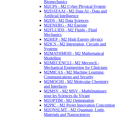
Biomechanics
M2CPS - M2 Cyber Physical System
M2DATAAI - M2 Data AI - Data and
Artificial Intelligence
M2DS - M2 Data Sciences
M2ENERG - M2 Énergie
M2FLUIDS - M2 Fluids - Fluid
Mechanics
M2HEP - M2 High Energy physics
M2ICS - M2 Integration, Circuits and
Systems
M2MATHMOD - M2 Mathematical
Modelling
M2MECENCLI - M2 Mecencli -
Mechanical Engineering for Clinicians
M2MICAS - M2 Machine Learning,
Communications and Security
M2MOCHI - M2 Molecular Chemistry
and Interfaces
M2MSV - M2 MSV - Mathématiques
pour les Sciences du Vivant
M2OPTIM - M2 Optimisation
M2PIC - M2 Projet Innovation Conception
M2QNSLMT - M2 Quantum, Light,
Materials and Nanosciences