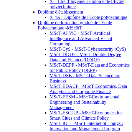
X - Titre d’Ingénieur diplômé de l’École
polytechnique
Diplôme d'établissement
X-4A - Diplôme de l'Ecole polytechnique
Diplôme de formation gradué de l'Ecole
Polytechnique -MSc&T
MScT-AI-ViC - MScT-Artificial
Intelligence and Advanced Visual
Computing
MScT-CyS - MScT-Cybersecurity (CyS)
MScT-DDDF - MScT-Double Degree
Data and Finance (DDDF)
MScT-DEPP - MScT-Data and Economics
for Public Policy (DEPP)
MScT-DSB - MScT-Data Science for
Business
MScT-EDACF - MScT-Economics, Data
Analytics and Corporate Finance
MScT-EESM - MScT-Environmental
Engineering and Sustainability
Management
MScT-ESCLiP - MScT-Economics for
Smart Cities and Climate Policy
MScT-IOT - MScT-Internet of Things :
Innovation and Management Program