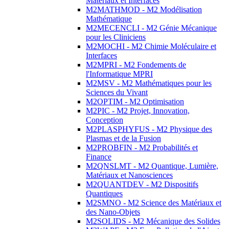
Matériaux et Interfaces
M2MATHMOD - M2 Modélisation
Mathématique
M2MECENCLI - M2 Génie Mécanique
pour les Cliniciens
M2MOCHI - M2 Chimie Moléculaire et
Interfaces
M2MPRI - M2 Fondements de
l'Informatique MPRI
M2MSV - M2 Mathématiques pour les
Sciences du Vivant
M2OPTIM - M2 Optimisation
M2PIC - M2 Projet, Innovation,
Conception
M2PLASPHYFUS - M2 Physique des
Plasmas et de la Fusion
M2PROBFIN - M2 Probabilités et
Finance
M2QNSLMT - M2 Quantique, Lumière,
Matériaux et Nanosciences
M2QUANTDEV - M2 Dispositifs
Quantiques
M2SMNO - M2 Science des Matériaux et
des Nano-Objets
M2SOLIDS - M2 Mécanique des Solides