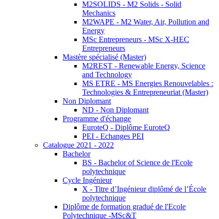
M2SOLIDS - M2 Solids - Solid
Mechanics
M2WAPE - M2 Water, Air, Pollution and
Energy
MSc Entrepreneurs - MSc X-HEC
Entrepreneurs
Mastère spécialisé (Master)
M2REST - Renewable Energy, Science
and Technology
MS ETRE - MS Energies Renouvelables :
Technologies & Entrepreneuriat (Master)
Non Diplomant
ND - Non Diplomant
Programme d'échange
EuroteQ - Diplôme EuroteQ
PEI - Echanges PEI
Catalogue 2021 - 2022
Bachelor
BS - Bachelor of Science de l'Ecole
polytechnique
Cycle Ingénieur
X - Titre d’Ingénieur diplômé de l’École
polytechnique
Diplôme de formation gradué de l'Ecole
Polytechnique -MSc&T