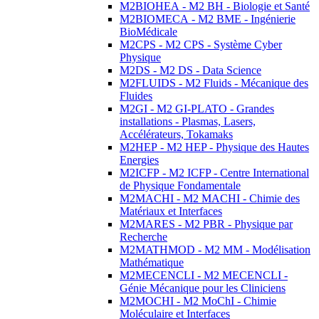
M2BIOHEA - M2 BH - Biologie et Santé
M2BIOMECA - M2 BME - Ingénierie
BioMédicale
M2CPS - M2 CPS - Système Cyber
Physique
M2DS - M2 DS - Data Science
M2FLUIDS - M2 Fluids - Mécanique des
Fluides
M2GI - M2 GI-PLATO - Grandes
installations - Plasmas, Lasers,
Accélérateurs, Tokamaks
M2HEP - M2 HEP - Physique des Hautes
Energies
M2ICFP - M2 ICFP - Centre International
de Physique Fondamentale
M2MACHI - M2 MACHI - Chimie des
Matériaux et Interfaces
M2MARES - M2 PBR - Physique par
Recherche
M2MATHMOD - M2 MM - Modélisation
Mathématique
M2MECENCLI - M2 MECENCLI -
Génie Mécanique pour les Cliniciens
M2MOCHI - M2 MoChI - Chimie
Moléculaire et Interfaces