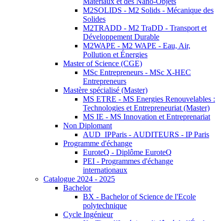
Matériaux et des Nano-Objets
M2SOLIDS - M2 Solids - Mécanique des
Solides
M2TRADD - M2 TraDD - Transport et
Développement Durable
M2WAPE - M2 WAPE - Eau, Air,
Pollution et Énergies
Master of Science (CGE)
MSc Entrepreneurs - MSc X-HEC
Entrepreneurs
Mastère spécialisé (Master)
MS ETRE - MS Energies Renouvelables :
Technologies et Entrepreneuriat (Master)
MS IE - MS Innovation et Entreprenariat
Non Diplomant
AUD_IPParis - AUDITEURS - IP Paris
Programme d'échange
EuroteQ - Diplôme EuroteQ
PEI - Programmes d'échange
internationaux
Catalogue 2024 - 2025
Bachelor
BX - Bachelor of Science de l'Ecole
polytechnique
Cycle Ingénieur