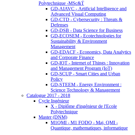
Polytechnique -MSc&T
GD-AIAVC - Artificial Intelligence and
Advanced Visual Computing
GD-CTD - Cybersecurity : Threats &
Defenses
GD-DSB - Data Science for Business
GD-ECOSEM - Ecotechnologies for
Sustainability & Environment
Management
GD-EDACF - Economics, Data Analytics
and Corporate Finance
GD-IOT - Internet of Things : Innovation
and Management Program (IoT)
GD-SCUP - Smart Cities and Urban
Policy
GD-STEEM - Energy Environment :
Science Technology & Management
Catalogue 2017 - 2018
Cycle Ingénieur
X - Diplôme d'ingénieur de l'Ecole
Polytechnique
Master (DNM)
M1QMI - M1 FODQ - Maj. QMI -
Quantique, mathematiques, informatique