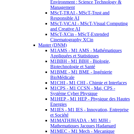
Environment : Science Technology &
Management
MScT-TRAI - MScT-Trust and
Responsible AI
MScT-ViCAI - MScT-Visual Computing
and Creative AI
MScT-XCin - MScT-Extended
Cinematography XCin
Master (DNM)
M1AMS - M1 AMS - Mathématiques
Appliquées et Statistiques
M1BBH - M1 BBH - Biologie,
Biotechnologie et Santé
M1BME - M1 BME - Ingénierie
BioMédicale
M1CHI - M1 CHI - Chimie et Interfaces
M1CPS - M1 CCSN - Maj. CPS -
Système Cyber Physique
M1HEP - M1 HEP - Physique des Hautes
Energies
M1IES - M1 IES - Innovation, Entreprise
et Société
M1MATHJHADA - M1 MJH -
Mathematiques Jacques Hadamard
M1MEC - M1 Mech - Mecanique