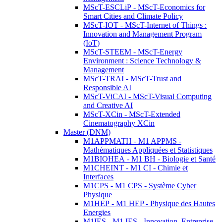
MScT-ESCLiP - MScT-Economics for
Smart Cities and Climate Policy
MScT-IOT - MScT-Internet of Things :
Innovation and Management Program
(IoT)
MScT-STEEM - MScT-Energy
Environment : Science Technology &
Management
MScT-TRAI - MScT-Trust and
Responsible AI
MScT-ViCAI - MScT-Visual Computing
and Creative AI
MScT-XCin - MScT-Extended
Cinematography XCin
Master (DNM)
M1APPMATH - M1 APPMS -
Mathématiques Appliquées et Statistiques
M1BIOHEA - M1 BH - Biologie et Santé
M1CHEINT - M1 CI - Chimie et
Interfaces
M1CPS - M1 CPS - Système Cyber
Physique
M1HEP - M1 HEP - Physique des Hautes
Energies
M1IES - M1 IES - Innovation, Entreprise