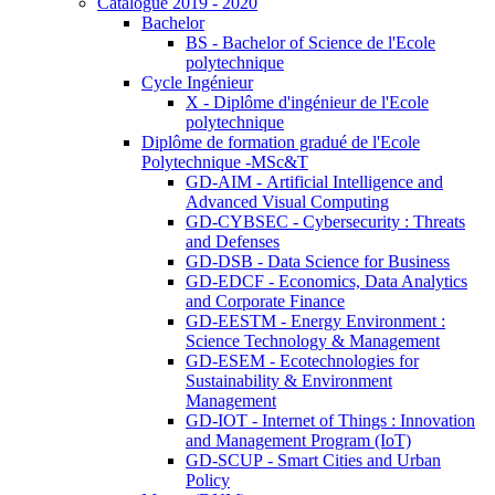
Catalogue 2019 - 2020
Bachelor
BS - Bachelor of Science de l'Ecole
polytechnique
Cycle Ingénieur
X - Diplôme d'ingénieur de l'Ecole
polytechnique
Diplôme de formation gradué de l'Ecole
Polytechnique -MSc&T
GD-AIM - Artificial Intelligence and
Advanced Visual Computing
GD-CYBSEC - Cybersecurity : Threats
and Defenses
GD-DSB - Data Science for Business
GD-EDCF - Economics, Data Analytics
and Corporate Finance
GD-EESTM - Energy Environment :
Science Technology & Management
GD-ESEM - Ecotechnologies for
Sustainability & Environment
Management
GD-IOT - Internet of Things : Innovation
and Management Program (IoT)
GD-SCUP - Smart Cities and Urban
Policy