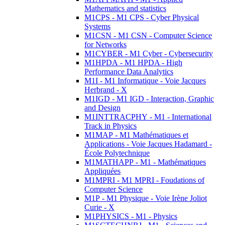
Mathematics and statistics
M1CPS - M1 CPS - Cyber Physical
Systems
M1CSN - M1 CSN - Computer Science
for Networks
M1CYBER - M1 Cyber - Cybersecurity
M1HPDA - M1 HPDA - High
Performance Data Analytics
M1I - M1 Informatique - Voie Jacques
Herbrand - X
M1IGD - M1 IGD - Interaction, Graphic
and Design
M1INTTRACPHY - M1 - International
Track in Physics
M1MAP - M1 Mathématiques et
Applications - Voie Jacques Hadamard -
École Polytechnique
M1MATHAPP - M1 - Mathématiques
Appliquées
M1MPRI - M1 MPRI - Foudations of
Computer Science
M1P - M1 Physique - Voie Irène Joliot
Curie - X
M1PHYSICS - M1 - Physics