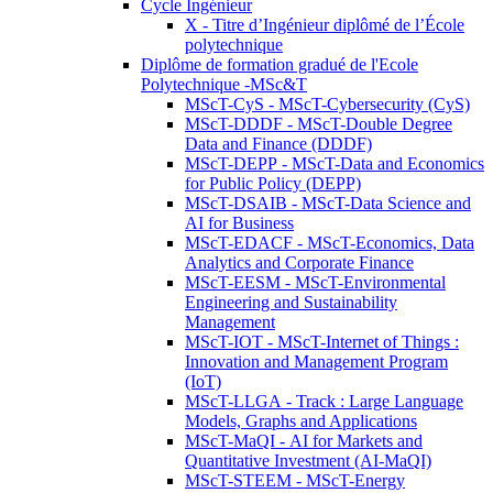
Cycle Ingénieur
X - Titre d’Ingénieur diplômé de l’École
polytechnique
Diplôme de formation gradué de l'Ecole
Polytechnique -MSc&T
MScT-CyS - MScT-Cybersecurity (CyS)
MScT-DDDF - MScT-Double Degree
Data and Finance (DDDF)
MScT-DEPP - MScT-Data and Economics
for Public Policy (DEPP)
MScT-DSAIB - MScT-Data Science and
AI for Business
MScT-EDACF - MScT-Economics, Data
Analytics and Corporate Finance
MScT-EESM - MScT-Environmental
Engineering and Sustainability
Management
MScT-IOT - MScT-Internet of Things :
Innovation and Management Program
(IoT)
MScT-LLGA - Track : Large Language
Models, Graphs and Applications
MScT-MaQI - AI for Markets and
Quantitative Investment (AI-MaQI)
MScT-STEEM - MScT-Energy