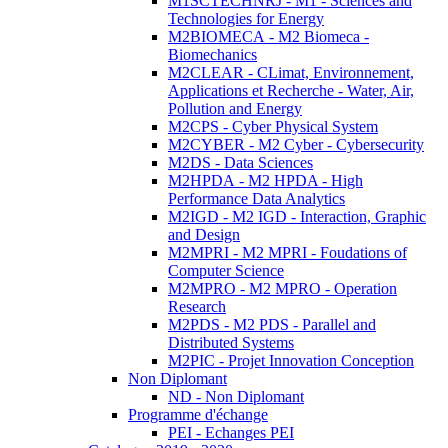
M1SCTECHNRJ - M1 - Sciences and
Technologies for Energy
M2BIOMECA - M2 Biomeca -
Biomechanics
M2CLEAR - CLimat, Environnement,
Applications et Recherche - Water, Air,
Pollution and Energy
M2CPS - Cyber Physical System
M2CYBER - M2 Cyber - Cybersecurity
M2DS - Data Sciences
M2HPDA - M2 HPDA - High
Performance Data Analytics
M2IGD - M2 IGD - Interaction, Graphic
and Design
M2MPRI - M2 MPRI - Foudations of
Computer Science
M2MPRO - M2 MPRO - Operation
Research
M2PDS - M2 PDS - Parallel and
Distributed Systems
M2PIC - Projet Innovation Conception
Non Diplomant
ND - Non Diplomant
Programme d'échange
PEI - Echanges PEI