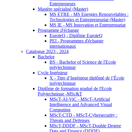
Entrepreneurs
Mastère spécialisé (Master)
MS ETRE - MS Energies Renouvelables :
Technologies et Entrepreneuriat (Master)
MS IE - MS Innovation et Entreprenariat
Programme d'échange
EuroteQ - Diplôme EuroteQ
PEI - Programmes d'échange
internationaux
Catalogue 2023 - 2024
Bachelor
BS - Bachelor of Science de l'Ecole
polytechnique
Cycle Ingénieur
X - Titre d’Ingénieur diplômé de l’École
polytechnique
Diplôme de formation gradué de l'Ecole
Polytechnique -MSc&T
MScT-AI-ViC - MScT-Artificial
Intelligence and Advanced Visual
Computing
MScT-CTD - MScT-Cybersecurity :
Threats and Defenses
MScT-DDDF - MScT-Double Degree
Data and Finance (DDDF)