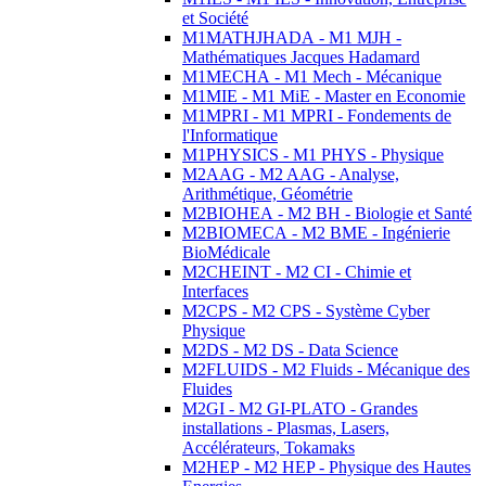
et Société
M1MATHJHADA - M1 MJH -
Mathématiques Jacques Hadamard
M1MECHA - M1 Mech - Mécanique
M1MIE - M1 MiE - Master en Economie
M1MPRI - M1 MPRI - Fondements de
l'Informatique
M1PHYSICS - M1 PHYS - Physique
M2AAG - M2 AAG - Analyse,
Arithmétique, Géométrie
M2BIOHEA - M2 BH - Biologie et Santé
M2BIOMECA - M2 BME - Ingénierie
BioMédicale
M2CHEINT - M2 CI - Chimie et
Interfaces
M2CPS - M2 CPS - Système Cyber
Physique
M2DS - M2 DS - Data Science
M2FLUIDS - M2 Fluids - Mécanique des
Fluides
M2GI - M2 GI-PLATO - Grandes
installations - Plasmas, Lasers,
Accélérateurs, Tokamaks
M2HEP - M2 HEP - Physique des Hautes