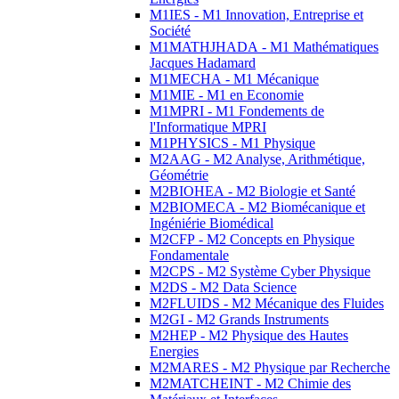
M1IES - M1 Innovation, Entreprise et
Société
M1MATHJHADA - M1 Mathématiques
Jacques Hadamard
M1MECHA - M1 Mécanique
M1MIE - M1 en Economie
M1MPRI - M1 Fondements de
l'Informatique MPRI
M1PHYSICS - M1 Physique
M2AAG - M2 Analyse, Arithmétique,
Géométrie
M2BIOHEA - M2 Biologie et Santé
M2BIOMECA - M2 Biomécanique et
Ingéniérie Biomédical
M2CFP - M2 Concepts en Physique
Fondamentale
M2CPS - M2 Système Cyber Physique
M2DS - M2 Data Science
M2FLUIDS - M2 Mécanique des Fluides
M2GI - M2 Grands Instruments
M2HEP - M2 Physique des Hautes
Energies
M2MARES - M2 Physique par Recherche
M2MATCHEINT - M2 Chimie des