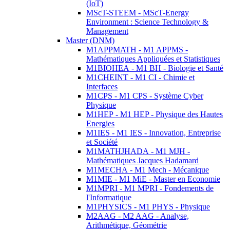
(IoT)
MScT-STEEM - MScT-Energy
Environment : Science Technology &
Management
Master (DNM)
M1APPMATH - M1 APPMS -
Mathématiques Appliquées et Statistiques
M1BIOHEA - M1 BH - Biologie et Santé
M1CHEINT - M1 CI - Chimie et
Interfaces
M1CPS - M1 CPS - Système Cyber
Physique
M1HEP - M1 HEP - Physique des Hautes
Energies
M1IES - M1 IES - Innovation, Entreprise
et Société
M1MATHJHADA - M1 MJH -
Mathématiques Jacques Hadamard
M1MECHA - M1 Mech - Mécanique
M1MIE - M1 MiE - Master en Economie
M1MPRI - M1 MPRI - Fondements de
l'Informatique
M1PHYSICS - M1 PHYS - Physique
M2AAG - M2 AAG - Analyse,
Arithmétique, Géométrie