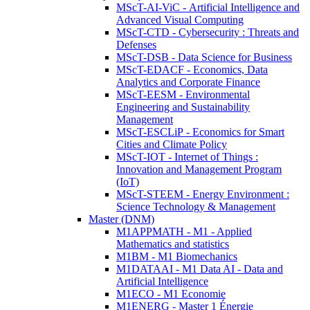
MScT-AI-ViC - Artificial Intelligence and
Advanced Visual Computing
MScT-CTD - Cybersecurity : Threats and
Defenses
MScT-DSB - Data Science for Business
MScT-EDACF - Economics, Data
Analytics and Corporate Finance
MScT-EESM - Environmental
Engineering and Sustainability
Management
MScT-ESCLiP - Economics for Smart
Cities and Climate Policy
MScT-IOT - Internet of Things :
Innovation and Management Program
(IoT)
MScT-STEEM - Energy Environment :
Science Technology & Management
Master (DNM)
M1APPMATH - M1 - Applied
Mathematics and statistics
M1BM - M1 Biomechanics
M1DATAAI - M1 Data AI - Data and
Artificial Intelligence
M1ECO - M1 Economie
M1ENERG - Master 1 Énergie