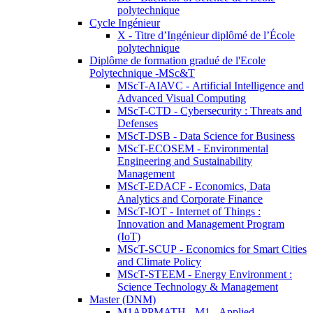
polytechnique
Cycle Ingénieur
X - Titre d’Ingénieur diplômé de l’École
polytechnique
Diplôme de formation gradué de l'Ecole
Polytechnique -MSc&T
MScT-AIAVC - Artificial Intelligence and
Advanced Visual Computing
MScT-CTD - Cybersecurity : Threats and
Defenses
MScT-DSB - Data Science for Business
MScT-ECOSEM - Environmental
Engineering and Sustainability
Management
MScT-EDACF - Economics, Data
Analytics and Corporate Finance
MScT-IOT - Internet of Things :
Innovation and Management Program
(IoT)
MScT-SCUP - Economics for Smart Cities
and Climate Policy
MScT-STEEM - Energy Environment :
Science Technology & Management
Master (DNM)
M1APPMATH - M1 - Applied