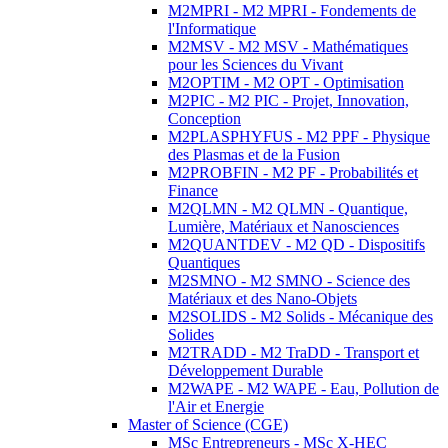
M2MPRI - M2 MPRI - Fondements de
l'Informatique
M2MSV - M2 MSV - Mathématiques
pour les Sciences du Vivant
M2OPTIM - M2 OPT - Optimisation
M2PIC - M2 PIC - Projet, Innovation,
Conception
M2PLASPHYFUS - M2 PPF - Physique
des Plasmas et de la Fusion
M2PROBFIN - M2 PF - Probabilités et
Finance
M2QLMN - M2 QLMN - Quantique,
Lumière, Matériaux et Nanosciences
M2QUANTDEV - M2 QD - Dispositifs
Quantiques
M2SMNO - M2 SMNO - Science des
Matériaux et des Nano-Objets
M2SOLIDS - M2 Solids - Mécanique des
Solides
M2TRADD - M2 TraDD - Transport et
Développement Durable
M2WAPE - M2 WAPE - Eau, Pollution de
l'Air et Energie
Master of Science (CGE)
MSc Entrepreneurs - MSc X-HEC