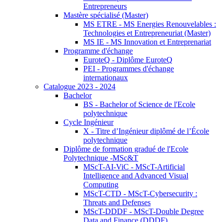
Entrepreneurs
Mastère spécialisé (Master)
MS ETRE - MS Energies Renouvelables :
Technologies et Entrepreneuriat (Master)
MS IE - MS Innovation et Entreprenariat
Programme d'échange
EuroteQ - Diplôme EuroteQ
PEI - Programmes d'échange
internationaux
Catalogue 2023 - 2024
Bachelor
BS - Bachelor of Science de l'Ecole
polytechnique
Cycle Ingénieur
X - Titre d’Ingénieur diplômé de l’École
polytechnique
Diplôme de formation gradué de l'Ecole
Polytechnique -MSc&T
MScT-AI-ViC - MScT-Artificial
Intelligence and Advanced Visual
Computing
MScT-CTD - MScT-Cybersecurity :
Threats and Defenses
MScT-DDDF - MScT-Double Degree
Data and Finance (DDDF)