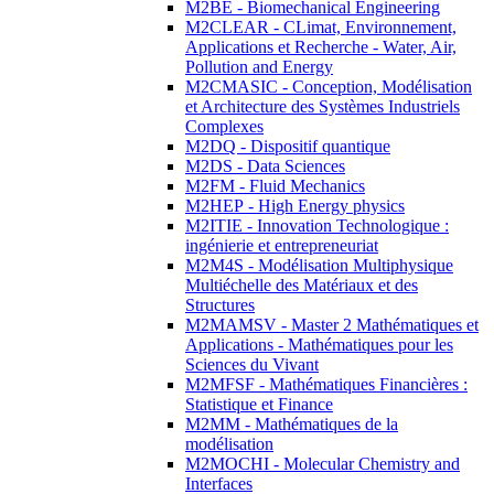
M2BE - Biomechanical Engineering
M2CLEAR - CLimat, Environnement,
Applications et Recherche - Water, Air,
Pollution and Energy
M2CMASIC - Conception, Modélisation
et Architecture des Systèmes Industriels
Complexes
M2DQ - Dispositif quantique
M2DS - Data Sciences
M2FM - Fluid Mechanics
M2HEP - High Energy physics
M2ITIE - Innovation Technologique :
ingénierie et entrepreneuriat
M2M4S - Modélisation Multiphysique
Multiéchelle des Matériaux et des
Structures
M2MAMSV - Master 2 Mathématiques et
Applications - Mathématiques pour les
Sciences du Vivant
M2MFSF - Mathématiques Financières :
Statistique et Finance
M2MM - Mathématiques de la
modélisation
M2MOCHI - Molecular Chemistry and
Interfaces