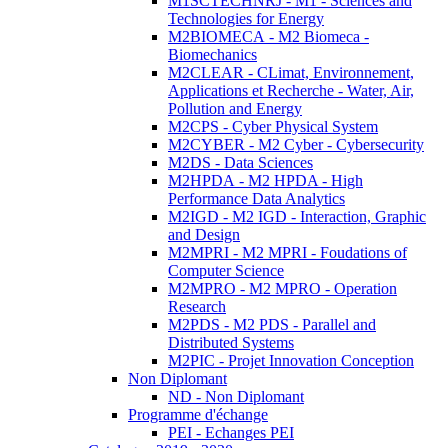
M1SCTECHNRJ - M1 - Sciences and
Technologies for Energy
M2BIOMECA - M2 Biomeca -
Biomechanics
M2CLEAR - CLimat, Environnement,
Applications et Recherche - Water, Air,
Pollution and Energy
M2CPS - Cyber Physical System
M2CYBER - M2 Cyber - Cybersecurity
M2DS - Data Sciences
M2HPDA - M2 HPDA - High
Performance Data Analytics
M2IGD - M2 IGD - Interaction, Graphic
and Design
M2MPRI - M2 MPRI - Foudations of
Computer Science
M2MPRO - M2 MPRO - Operation
Research
M2PDS - M2 PDS - Parallel and
Distributed Systems
M2PIC - Projet Innovation Conception
Non Diplomant
ND - Non Diplomant
Programme d'échange
PEI - Echanges PEI