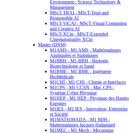
Environment : Science Technology &
Management
MScT-TRAI - MScT-Trust and
Responsible AI
MScT-ViCAI - MScT-Visual Computing
and Creative AI
MScT-XCin - MScT-Extended
Cinematography XCin
Master (DNM)
M1AMS - M1 AMS - Mathématiques
Appliquées et Statistiques
M1BBH - M1 BBH - Biologie,
Biotechnologie et Santé
M1BME - M1 BME - Ingénierie
BioMédicale
M1CHI - M1 CHI - Chimie et Interfaces
M1CPS - M1 CCSN - Maj. CPS -
Système Cyber Physique
M1HEP - M1 HEP - Physique des Hautes
Energies
M1IES - M1 IES - Innovation, Entreprise
et Société
M1MATHJHADA - M1 MJH -
Mathematiques Jacques Hadamard
M1MEC - M1 Mech - Mecanique