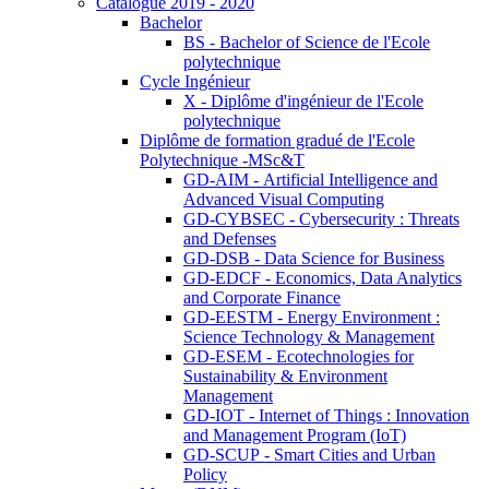
Catalogue 2019 - 2020
Bachelor
BS - Bachelor of Science de l'Ecole
polytechnique
Cycle Ingénieur
X - Diplôme d'ingénieur de l'Ecole
polytechnique
Diplôme de formation gradué de l'Ecole
Polytechnique -MSc&T
GD-AIM - Artificial Intelligence and
Advanced Visual Computing
GD-CYBSEC - Cybersecurity : Threats
and Defenses
GD-DSB - Data Science for Business
GD-EDCF - Economics, Data Analytics
and Corporate Finance
GD-EESTM - Energy Environment :
Science Technology & Management
GD-ESEM - Ecotechnologies for
Sustainability & Environment
Management
GD-IOT - Internet of Things : Innovation
and Management Program (IoT)
GD-SCUP - Smart Cities and Urban
Policy