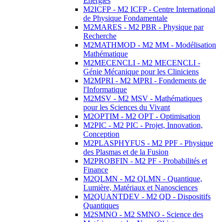
Energies
M2ICFP - M2 ICFP - Centre International
de Physique Fondamentale
M2MARES - M2 PBR - Physique par
Recherche
M2MATHMOD - M2 MM - Modélisation
Mathématique
M2MECENCLI - M2 MECENCLI -
Génie Mécanique pour les Cliniciens
M2MPRI - M2 MPRI - Fondements de
l'Informatique
M2MSV - M2 MSV - Mathématiques
pour les Sciences du Vivant
M2OPTIM - M2 OPT - Optimisation
M2PIC - M2 PIC - Projet, Innovation,
Conception
M2PLASPHYFUS - M2 PPF - Physique
des Plasmas et de la Fusion
M2PROBFIN - M2 PF - Probabilités et
Finance
M2QLMN - M2 QLMN - Quantique,
Lumière, Matériaux et Nanosciences
M2QUANTDEV - M2 QD - Dispositifs
Quantiques
M2SMNO - M2 SMNO - Science des