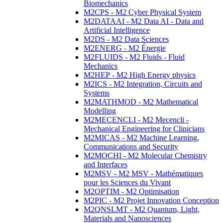
Biomechanics
M2CPS - M2 Cyber Physical System
M2DATAAI - M2 Data AI - Data and
Artificial Intelligence
M2DS - M2 Data Sciences
M2ENERG - M2 Énergie
M2FLUIDS - M2 Fluids - Fluid
Mechanics
M2HEP - M2 High Energy physics
M2ICS - M2 Integration, Circuits and
Systems
M2MATHMOD - M2 Mathematical
Modelling
M2MECENCLI - M2 Mecencli -
Mechanical Engineering for Clinicians
M2MICAS - M2 Machine Learning,
Communications and Security
M2MOCHI - M2 Molecular Chemistry
and Interfaces
M2MSV - M2 MSV - Mathématiques
pour les Sciences du Vivant
M2OPTIM - M2 Optimisation
M2PIC - M2 Projet Innovation Conception
M2QNSLMT - M2 Quantum, Light,
Materials and Nanosciences