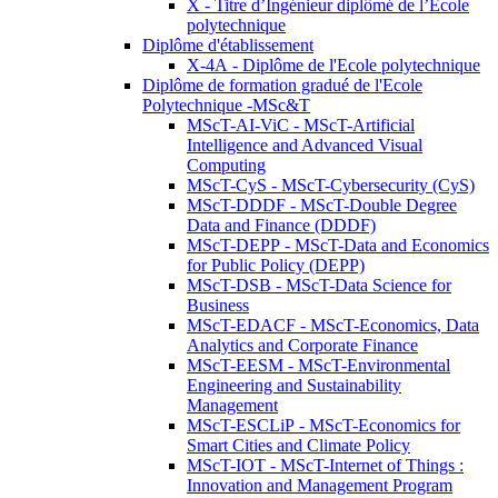
X - Titre d’Ingénieur diplômé de l’École
polytechnique
Diplôme d'établissement
X-4A - Diplôme de l'Ecole polytechnique
Diplôme de formation gradué de l'Ecole
Polytechnique -MSc&T
MScT-AI-ViC - MScT-Artificial
Intelligence and Advanced Visual
Computing
MScT-CyS - MScT-Cybersecurity (CyS)
MScT-DDDF - MScT-Double Degree
Data and Finance (DDDF)
MScT-DEPP - MScT-Data and Economics
for Public Policy (DEPP)
MScT-DSB - MScT-Data Science for
Business
MScT-EDACF - MScT-Economics, Data
Analytics and Corporate Finance
MScT-EESM - MScT-Environmental
Engineering and Sustainability
Management
MScT-ESCLiP - MScT-Economics for
Smart Cities and Climate Policy
MScT-IOT - MScT-Internet of Things :
Innovation and Management Program