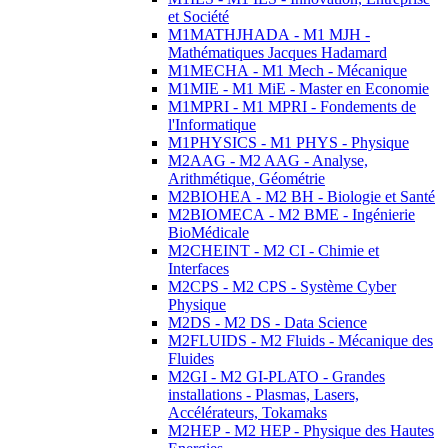
et Société
M1MATHJHADA - M1 MJH -
Mathématiques Jacques Hadamard
M1MECHA - M1 Mech - Mécanique
M1MIE - M1 MiE - Master en Economie
M1MPRI - M1 MPRI - Fondements de
l'Informatique
M1PHYSICS - M1 PHYS - Physique
M2AAG - M2 AAG - Analyse,
Arithmétique, Géométrie
M2BIOHEA - M2 BH - Biologie et Santé
M2BIOMECA - M2 BME - Ingénierie
BioMédicale
M2CHEINT - M2 CI - Chimie et
Interfaces
M2CPS - M2 CPS - Système Cyber
Physique
M2DS - M2 DS - Data Science
M2FLUIDS - M2 Fluids - Mécanique des
Fluides
M2GI - M2 GI-PLATO - Grandes
installations - Plasmas, Lasers,
Accélérateurs, Tokamaks
M2HEP - M2 HEP - Physique des Hautes