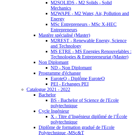
M2SOLIDS - M2 Solids - Solid
Mechanics
M2WAPE - M2 Water, Air, Pollution and
Energy
MSc Entrepreneurs - MSc X-HEC
Entrepreneurs
Mastère spécialisé (Master)
M2REST - Renewable Energy, Science
and Technology
MS ETRE - MS Energies Renouvelables :
Technologies & Entrepreneuriat (Master)
Non Diplomant
ND - Non Diplomant
Programme d'échange
EuroteQ - Diplôme EuroteQ
PEI - Echanges PEI
Catalogue 2021 - 2022
Bachelor
BS - Bachelor of Science de l'Ecole
polytechnique
Cycle Ingénieur
X - Titre d’Ingénieur diplômé de l’École
polytechnique
Diplôme de formation gradué de l'Ecole
Polytechnique -MSc&T