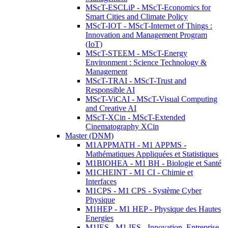
MScT-ESCLiP - MScT-Economics for
Smart Cities and Climate Policy
MScT-IOT - MScT-Internet of Things :
Innovation and Management Program
(IoT)
MScT-STEEM - MScT-Energy
Environment : Science Technology &
Management
MScT-TRAI - MScT-Trust and
Responsible AI
MScT-ViCAI - MScT-Visual Computing
and Creative AI
MScT-XCin - MScT-Extended
Cinematography XCin
Master (DNM)
M1APPMATH - M1 APPMS -
Mathématiques Appliquées et Statistiques
M1BIOHEA - M1 BH - Biologie et Santé
M1CHEINT - M1 CI - Chimie et
Interfaces
M1CPS - M1 CPS - Système Cyber
Physique
M1HEP - M1 HEP - Physique des Hautes
Energies
M1IES - M1 IES - Innovation, Entreprise