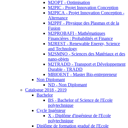
M2OPT - Optimisation
M2PIC - Projet Innovation Conception
M2PICA - Projet Innovation Conception -
Alternance
M2PPF - Physique des Plasmas et de la
Fusion
M2PROBAFI - Mathématiques
Financières : Probabilités et Finance
M2REST - Renewable Energy, Science
and Technology
M2SMNO - Sciences des Matériaux et des
nano-objets
M2TRADD - Transport et Développement
Durable - TRADD
MBIOENT - Master Bio-entrepreneur
Non Diplomant
ND - Non Diplomant
Catalogue 2018 - 2019
Bachelor
BS - Bachelor of Science de l'Ecole
polytechnique
Cycle Ingénieur
X - Diplôme d'ingénieur de l'Ecole
polytechnique
Diplôme de formation gradué de l'Ecole