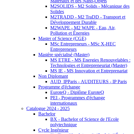
Matériaux et des Nano-Objets
M2SOLIDS - M2 Solids - Mécanique des
Solides
M2TRADD - M2 TraDD - Transport et
Développement Durable
M2WAPE - M2 WAPE - Eau, Air,
Pollution et Énergies
Master of Science (CGE)
MSc Entrepreneurs - MSc X-HEC
Entrepreneurs
Mastère spécialisé (Master)
MS ETRE - MS Energies Renouvelables :
Technologies et Entrepreneuriat (Master)
MS IE - MS Innovation et Entreprenariat
Non Diplomant
AUD_IPParis - AUDITEURS - IP Paris
Programme d'échange
EuroteQ - Diplôme EuroteQ
PEI - Programmes d'échange
internationaux
Catalogue 2024 - 2025
Bachelor
BX - Bachelor of Science de l'Ecole
polytechnique
Cycle Ingénieur