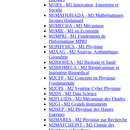
M1IES - M1 Innovation, Entreprise et
Société
M1MATHJHADA - M1 Mathématiques
Jacques Hadamard
M1MECHA - M1 Mécanique
M1MIE - M1 en Economie
M1MPRI - M1 Fondements de
l'Informatique MPRI
M1PHYSICS - M1 Physique
M2AAG - M2 Analyse, Arithmétique,
Géométrie
M2BIOHEA - M2 Biologie et Santé
M2BIOMECA - M2 Biomécanique et
Ingéniérie Biomédical
M2CFP - M2 Concepts en Physique
Fondamentale
M2CPS - M2 Système Cyber Physique
M2DS - M2 Data Science
M2FLUIDS - M2 Mécanique des Fluides
M2GI - M2 Grands Instruments
M2HEP - M2 Physique des Hautes
Energies
M2MARES - M2 Physique par Recherche
M2MATCHEINT - M2 Chimie des