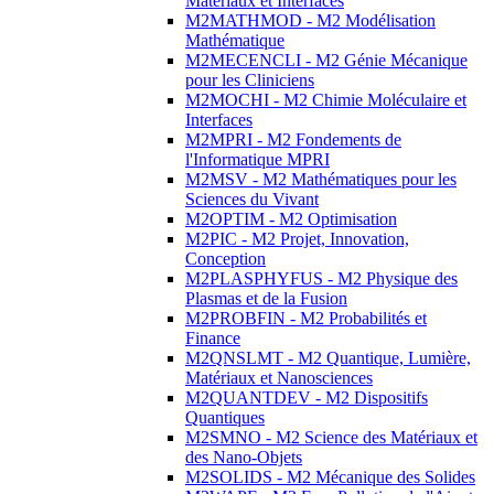
Matériaux et Interfaces
M2MATHMOD - M2 Modélisation
Mathématique
M2MECENCLI - M2 Génie Mécanique
pour les Cliniciens
M2MOCHI - M2 Chimie Moléculaire et
Interfaces
M2MPRI - M2 Fondements de
l'Informatique MPRI
M2MSV - M2 Mathématiques pour les
Sciences du Vivant
M2OPTIM - M2 Optimisation
M2PIC - M2 Projet, Innovation,
Conception
M2PLASPHYFUS - M2 Physique des
Plasmas et de la Fusion
M2PROBFIN - M2 Probabilités et
Finance
M2QNSLMT - M2 Quantique, Lumière,
Matériaux et Nanosciences
M2QUANTDEV - M2 Dispositifs
Quantiques
M2SMNO - M2 Science des Matériaux et
des Nano-Objets
M2SOLIDS - M2 Mécanique des Solides