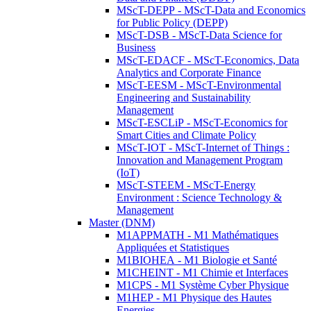
MScT-DEPP - MScT-Data and Economics
for Public Policy (DEPP)
MScT-DSB - MScT-Data Science for
Business
MScT-EDACF - MScT-Economics, Data
Analytics and Corporate Finance
MScT-EESM - MScT-Environmental
Engineering and Sustainability
Management
MScT-ESCLiP - MScT-Economics for
Smart Cities and Climate Policy
MScT-IOT - MScT-Internet of Things :
Innovation and Management Program
(IoT)
MScT-STEEM - MScT-Energy
Environment : Science Technology &
Management
Master (DNM)
M1APPMATH - M1 Mathématiques
Appliquées et Statistiques
M1BIOHEA - M1 Biologie et Santé
M1CHEINT - M1 Chimie et Interfaces
M1CPS - M1 Système Cyber Physique
M1HEP - M1 Physique des Hautes
Energies