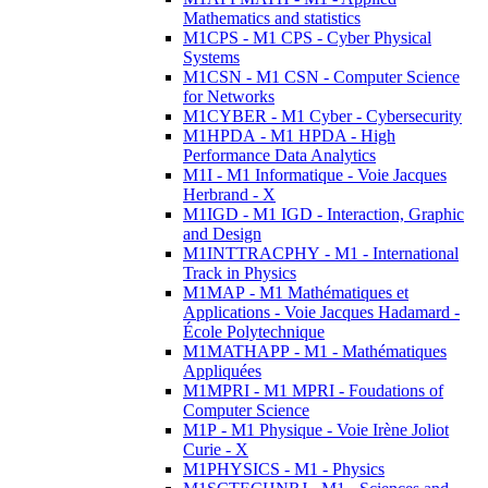
Mathematics and statistics
M1CPS - M1 CPS - Cyber Physical
Systems
M1CSN - M1 CSN - Computer Science
for Networks
M1CYBER - M1 Cyber - Cybersecurity
M1HPDA - M1 HPDA - High
Performance Data Analytics
M1I - M1 Informatique - Voie Jacques
Herbrand - X
M1IGD - M1 IGD - Interaction, Graphic
and Design
M1INTTRACPHY - M1 - International
Track in Physics
M1MAP - M1 Mathématiques et
Applications - Voie Jacques Hadamard -
École Polytechnique
M1MATHAPP - M1 - Mathématiques
Appliquées
M1MPRI - M1 MPRI - Foudations of
Computer Science
M1P - M1 Physique - Voie Irène Joliot
Curie - X
M1PHYSICS - M1 - Physics