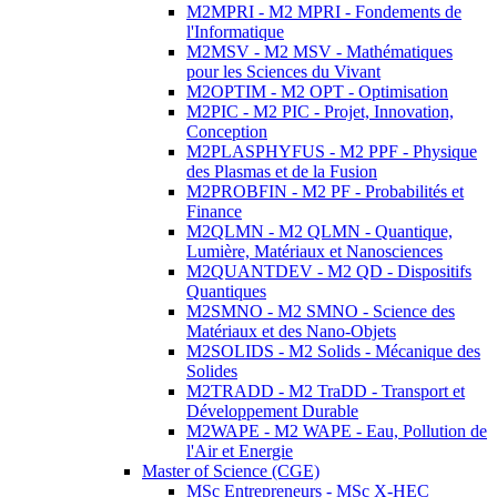
M2MPRI - M2 MPRI - Fondements de
l'Informatique
M2MSV - M2 MSV - Mathématiques
pour les Sciences du Vivant
M2OPTIM - M2 OPT - Optimisation
M2PIC - M2 PIC - Projet, Innovation,
Conception
M2PLASPHYFUS - M2 PPF - Physique
des Plasmas et de la Fusion
M2PROBFIN - M2 PF - Probabilités et
Finance
M2QLMN - M2 QLMN - Quantique,
Lumière, Matériaux et Nanosciences
M2QUANTDEV - M2 QD - Dispositifs
Quantiques
M2SMNO - M2 SMNO - Science des
Matériaux et des Nano-Objets
M2SOLIDS - M2 Solids - Mécanique des
Solides
M2TRADD - M2 TraDD - Transport et
Développement Durable
M2WAPE - M2 WAPE - Eau, Pollution de
l'Air et Energie
Master of Science (CGE)
MSc Entrepreneurs - MSc X-HEC