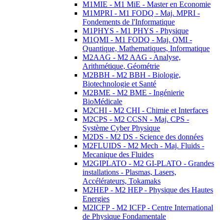
M1MIE - M1 MiE - Master en Economie
M1MPRI - M1 FODQ - Maj. MPRI -
Fondements de l'Informatique
M1PHYS - M1 PHYS - Physique
M1QMI - M1 FODQ - Maj. QMI -
Quantique, Mathematiques, Informatique
M2AAG - M2 AAG - Analyse,
Arithmétique, Géométrie
M2BBH - M2 BBH - Biologie,
Biotechnologie et Santé
M2BME - M2 BME - Ingénierie
BioMédicale
M2CHI - M2 CHI - Chimie et Interfaces
M2CPS - M2 CCSN - Maj. CPS -
Système Cyber Physique
M2DS - M2 DS - Science des données
M2FLUIDS - M2 Mech - Maj. Fluids -
Mecanique des Fluides
M2GIPLATO - M2 GI-PLATO - Grandes
installations - Plasmas, Lasers,
Accélérateurs, Tokamaks
M2HEP - M2 HEP - Physique des Hautes
Energies
M2ICFP - M2 ICFP - Centre International
de Physique Fondamentale