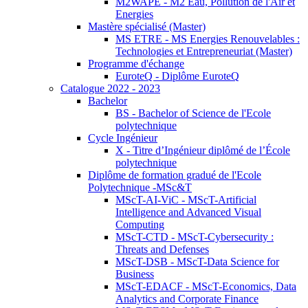
M2WAPE - M2 Eau, Pollution de l'Air et
Energies
Mastère spécialisé (Master)
MS ETRE - MS Energies Renouvelables :
Technologies et Entrepreneuriat (Master)
Programme d'échange
EuroteQ - Diplôme EuroteQ
Catalogue 2022 - 2023
Bachelor
BS - Bachelor of Science de l'Ecole
polytechnique
Cycle Ingénieur
X - Titre d’Ingénieur diplômé de l’École
polytechnique
Diplôme de formation gradué de l'Ecole
Polytechnique -MSc&T
MScT-AI-ViC - MScT-Artificial
Intelligence and Advanced Visual
Computing
MScT-CTD - MScT-Cybersecurity :
Threats and Defenses
MScT-DSB - MScT-Data Science for
Business
MScT-EDACF - MScT-Economics, Data
Analytics and Corporate Finance