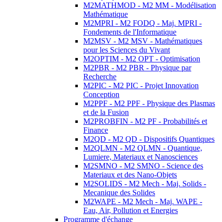
M2MATHMOD - M2 MM - Modélisation
Mathématique
M2MPRI - M2 FODQ - Maj. MPRI -
Fondements de l'Informatique
M2MSV - M2 MSV - Mathématiques
pour les Sciences du Vivant
M2OPTIM - M2 OPT - Optimisation
M2PBR - M2 PBR - Physique par
Recherche
M2PIC - M2 PIC - Projet Innovation
Conception
M2PPF - M2 PPF - Physique des Plasmas
et de la Fusion
M2PROBFIN - M2 PF - Probabilités et
Finance
M2QD - M2 QD - Dispositifs Quantiques
M2QLMN - M2 QLMN - Quantique,
Lumiere, Materiaux et Nanosciences
M2SMNO - M2 SMNO - Science des
Materiaux et des Nano-Objets
M2SOLIDS - M2 Mech - Maj. Solids -
Mecanique des Solides
M2WAPE - M2 Mech - Maj. WAPE -
Eau, Air, Pollution et Energies
Programme d'échange