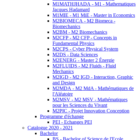
M1MATHJHADA - M1 - Mathematiques
Jacques Hadamard
M1MIE - M1 MiE - Master in Economics
M2BIOMECA - M2 Biomeca -
Biomechanics
M2BM - M2 Biomechanics
M2CFP - M2 CFP - Concepts in
Fundamental Physics
M2CPS - Cyber Physical System
M2DS - Data Sciences
M2ENERG - Master 2 Énergie
M2FLUIDS - M2 Fluids - Fluid
Mechanics
M2IGD - M2 IGD - Interaction, Graphic
and Design
M2MDA - M2 MdA - Mathématiques de
l'Aléatoire
M2MSV - M2 MSV - Mathématiques
pour les Sciences du Vivant
M2PIC - Projet Innovation Conception
Programme d'échange
PEI - Echanges PEI
Catalogue 2020 - 2021
Bachelor
BS - Bachelor of Science de l'Ecole