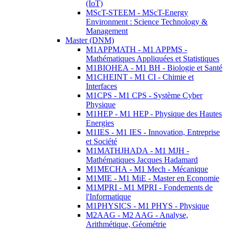
(IoT)
MScT-STEEM - MScT-Energy
Environment : Science Technology &
Management
Master (DNM)
M1APPMATH - M1 APPMS -
Mathématiques Appliquées et Statistiques
M1BIOHEA - M1 BH - Biologie et Santé
M1CHEINT - M1 CI - Chimie et
Interfaces
M1CPS - M1 CPS - Système Cyber
Physique
M1HEP - M1 HEP - Physique des Hautes
Energies
M1IES - M1 IES - Innovation, Entreprise
et Société
M1MATHJHADA - M1 MJH -
Mathématiques Jacques Hadamard
M1MECHA - M1 Mech - Mécanique
M1MIE - M1 MiE - Master en Economie
M1MPRI - M1 MPRI - Fondements de
l'Informatique
M1PHYSICS - M1 PHYS - Physique
M2AAG - M2 AAG - Analyse,
Arithmétique, Géométrie