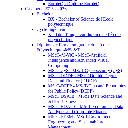
EuroteQ - Diplôme EuroteQ
Catalogue 2025 - 2026
Bachelor
BX - Bachelor of Science de l'Ecole
polytechnique
Cycle Ingénieur
X - Titre d’Ingénieur diplômé de l’École
polytechnique
Diplôme de formation gradué de l'Ecole
Polytechnique -MSc&T
MScT-AI-ViC - MScT-Artificial
Intelligence and Advanced Visual
Computing
MScT-CyS - MScT-Cybersecurity (CyS)
MScT-DDDF - MScT-Double Degree
Data and Finance (DDDF)
MScT-DEPP - MScT-Data and Economics
for Public Policy (DEPP)
MScT-DSAIB - MScT-Data Science and
AI for Business
MScT-EDACF - MScT-Economics, Data
Analytics and Corporate Finance
MScT-EESM - MScT-Environmental
Engineering and Sustainability
Management