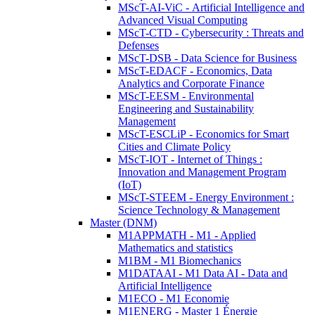
MScT-AI-ViC - Artificial Intelligence and
Advanced Visual Computing
MScT-CTD - Cybersecurity : Threats and
Defenses
MScT-DSB - Data Science for Business
MScT-EDACF - Economics, Data
Analytics and Corporate Finance
MScT-EESM - Environmental
Engineering and Sustainability
Management
MScT-ESCLiP - Economics for Smart
Cities and Climate Policy
MScT-IOT - Internet of Things :
Innovation and Management Program
(IoT)
MScT-STEEM - Energy Environment :
Science Technology & Management
Master (DNM)
M1APPMATH - M1 - Applied
Mathematics and statistics
M1BM - M1 Biomechanics
M1DATAAI - M1 Data AI - Data and
Artificial Intelligence
M1ECO - M1 Economie
M1ENERG - Master 1 Énergie