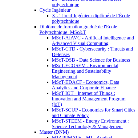
polytechnique
Cycle Ingénieur
X - Titre d’Ingénieur diplômé de l’École
polytechnique
Diplôme de formation gradué de l'Ecole
Polytechnique -MSc&T
MScT-AIAVC - Artificial Intelligence and
Advanced Visual Computing
MScT-CTD - Cybersecurity : Threats and
Defenses
MScT-DSB - Data Science for Business
MScT-ECOSEM - Environmental
Engineering and Sustainability
Management
MScT-EDACF - Economics, Data
Analytics and Corporate Finance
MScT-IOT - Internet of Things :
Innovation and Management Program
(IoT)
MScT-SCUP - Economics for Smart Cities
and Climate Policy
MScT-STEEM - Energy Environment :
Science Technology & Management
Master (DNM)
M1APPMATH - M1 - Applied