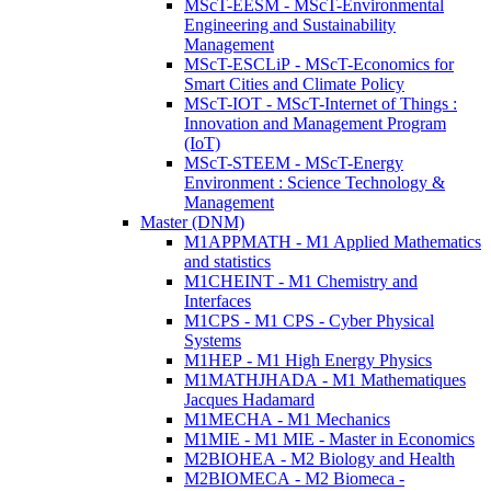
MScT-EESM - MScT-Environmental
Engineering and Sustainability
Management
MScT-ESCLiP - MScT-Economics for
Smart Cities and Climate Policy
MScT-IOT - MScT-Internet of Things :
Innovation and Management Program
(IoT)
MScT-STEEM - MScT-Energy
Environment : Science Technology &
Management
Master (DNM)
M1APPMATH - M1 Applied Mathematics
and statistics
M1CHEINT - M1 Chemistry and
Interfaces
M1CPS - M1 CPS - Cyber Physical
Systems
M1HEP - M1 High Energy Physics
M1MATHJHADA - M1 Mathematiques
Jacques Hadamard
M1MECHA - M1 Mechanics
M1MIE - M1 MIE - Master in Economics
M2BIOHEA - M2 Biology and Health
M2BIOMECA - M2 Biomeca -