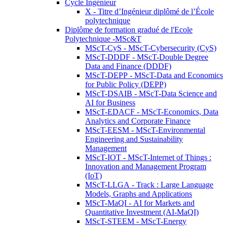
Cycle Ingénieur
X - Titre d’Ingénieur diplômé de l’École
polytechnique
Diplôme de formation gradué de l'Ecole
Polytechnique -MSc&T
MScT-CyS - MScT-Cybersecurity (CyS)
MScT-DDDF - MScT-Double Degree
Data and Finance (DDDF)
MScT-DEPP - MScT-Data and Economics
for Public Policy (DEPP)
MScT-DSAIB - MScT-Data Science and
AI for Business
MScT-EDACF - MScT-Economics, Data
Analytics and Corporate Finance
MScT-EESM - MScT-Environmental
Engineering and Sustainability
Management
MScT-IOT - MScT-Internet of Things :
Innovation and Management Program
(IoT)
MScT-LLGA - Track : Large Language
Models, Graphs and Applications
MScT-MaQI - AI for Markets and
Quantitative Investment (AI-MaQI)
MScT-STEEM - MScT-Energy