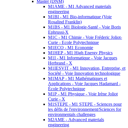
Master (DNM)
M1AME - M1 Advanced materials
engineering
M1BI - M1 Bio-informatique (Voie
Rosalind Franklin)
M1BS - M1 Biologie-Santé - Voie Boris
Ephrussi-X
M1C - M1 Chimie - Voie Fréderic Joliot-
Curie - Ecole Polytechnique
M1ECO - M1 Economie
M1HEP - M1 High Energy Physics
M1I - M1 Informatique - Voie Jacques
Herbrand - X
M1IESVIT - M1 Innovation, Entreprise, et
Société - Voie Innovation technologique
M1MAP - M1 Mathématiques et
Applications - Voie Jacques Hadamard -
École Polytechnique
M1P - M1 Physique - Voie Irène Joliot
Curie - X
M1STEPE - M1 STEPE - Sciences pour
les défis de l'environnement/Sciences for
environmentals challenges
M2AME - Advanced materials
engineering