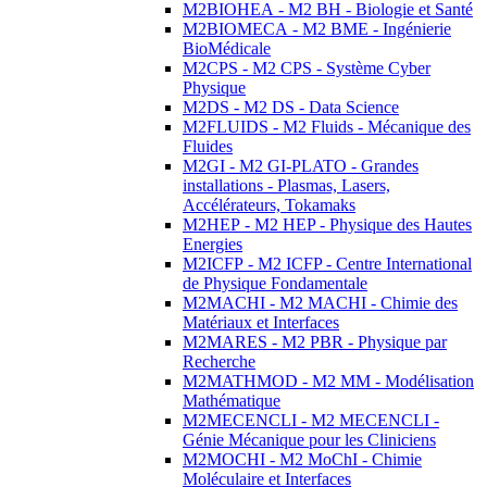
M2BIOHEA - M2 BH - Biologie et Santé
M2BIOMECA - M2 BME - Ingénierie
BioMédicale
M2CPS - M2 CPS - Système Cyber
Physique
M2DS - M2 DS - Data Science
M2FLUIDS - M2 Fluids - Mécanique des
Fluides
M2GI - M2 GI-PLATO - Grandes
installations - Plasmas, Lasers,
Accélérateurs, Tokamaks
M2HEP - M2 HEP - Physique des Hautes
Energies
M2ICFP - M2 ICFP - Centre International
de Physique Fondamentale
M2MACHI - M2 MACHI - Chimie des
Matériaux et Interfaces
M2MARES - M2 PBR - Physique par
Recherche
M2MATHMOD - M2 MM - Modélisation
Mathématique
M2MECENCLI - M2 MECENCLI -
Génie Mécanique pour les Cliniciens
M2MOCHI - M2 MoChI - Chimie
Moléculaire et Interfaces