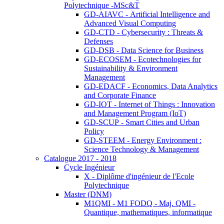
Polytechnique -MSc&T
GD-AIAVC - Artificial Intelligence and
Advanced Visual Computing
GD-CTD - Cybersecurity : Threats &
Defenses
GD-DSB - Data Science for Business
GD-ECOSEM - Ecotechnologies for
Sustainability & Environment
Management
GD-EDACF - Economics, Data Analytics
and Corporate Finance
GD-IOT - Internet of Things : Innovation
and Management Program (IoT)
GD-SCUP - Smart Cities and Urban
Policy
GD-STEEM - Energy Environment :
Science Technology & Management
Catalogue 2017 - 2018
Cycle Ingénieur
X - Diplôme d'ingénieur de l'Ecole
Polytechnique
Master (DNM)
M1QMI - M1 FODQ - Maj. QMI -
Quantique, mathematiques, informatique