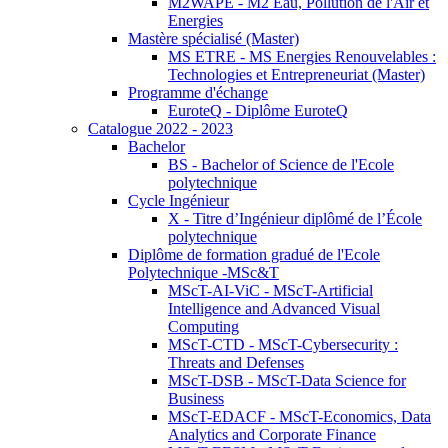
M2WAPE - M2 Eau, Pollution de l'Air et
Energies
Mastère spécialisé (Master)
MS ETRE - MS Energies Renouvelables :
Technologies et Entrepreneuriat (Master)
Programme d'échange
EuroteQ - Diplôme EuroteQ
Catalogue 2022 - 2023
Bachelor
BS - Bachelor of Science de l'Ecole
polytechnique
Cycle Ingénieur
X - Titre d’Ingénieur diplômé de l’École
polytechnique
Diplôme de formation gradué de l'Ecole
Polytechnique -MSc&T
MScT-AI-ViC - MScT-Artificial
Intelligence and Advanced Visual
Computing
MScT-CTD - MScT-Cybersecurity :
Threats and Defenses
MScT-DSB - MScT-Data Science for
Business
MScT-EDACF - MScT-Economics, Data
Analytics and Corporate Finance