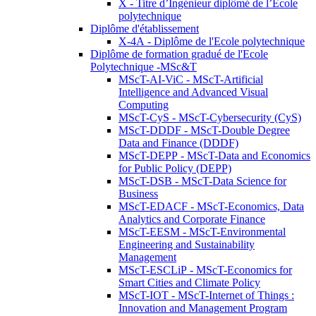
X - Titre d’Ingénieur diplômé de l’École
polytechnique
Diplôme d'établissement
X-4A - Diplôme de l'Ecole polytechnique
Diplôme de formation gradué de l'Ecole
Polytechnique -MSc&T
MScT-AI-ViC - MScT-Artificial
Intelligence and Advanced Visual
Computing
MScT-CyS - MScT-Cybersecurity (CyS)
MScT-DDDF - MScT-Double Degree
Data and Finance (DDDF)
MScT-DEPP - MScT-Data and Economics
for Public Policy (DEPP)
MScT-DSB - MScT-Data Science for
Business
MScT-EDACF - MScT-Economics, Data
Analytics and Corporate Finance
MScT-EESM - MScT-Environmental
Engineering and Sustainability
Management
MScT-ESCLiP - MScT-Economics for
Smart Cities and Climate Policy
MScT-IOT - MScT-Internet of Things :
Innovation and Management Program