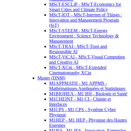
MScT-ESCLiP - MScT-Economics for
Smart Cities and Climate Policy
MScT-IOT - MScT-Internet of Things :
Innovation and Management Program
(IoT)
MScT-STEEM - MScT-Energy
Environment : Science Technology &
Management
MScT-TRAI - MScT-Trust and
Responsible AI
MScT-ViCAI - MScT-Visual Computing
and Creative AI
MScT-XCin - MScT-Extended
Cinematography XCin
Master (DNM)
M1APPMATH - M1 APPMS -
Mathématiques Appliquées et Statistiques
M1BIOHEA - M1 BH - Biologie et Santé
M1CHEINT - M1 CI - Chimie et
Interfaces
M1CPS - M1 CPS - Système Cyber
Physique
M1HEP - M1 HEP - Physique des Hautes
Energies
M1IES - M1 IES - Innovation, Entreprise