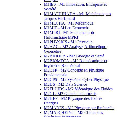
M1IES - M1 Innovation, Entreprise et
Société
M1MATHJHADA - M1 Mathématiques
Jacques Hadamard
M1MECHA - M1 Mécanique
M1MIE - M1 en Economie
M1MPRI - M1 Fondements de
l'Informatique MPRI
M1PHYSICS - M1 Physique
M2AAG - M2 Analyse, Arithmétique,
Géométrie
M2BIOHEA - M2 Biologie et Santé
M2BIOMECA - M2 Biomécanique et
Ingéniérie Biomédical
M2CFP - M2 Concepts en Physique
Fondamentale
M2CPS - M2 Système Cyber Physique
M2DS - M2 Data Science
M2FLUIDS - M2 Mécanique des Fluides
M2GI - M2 Grands Instruments
M2HEP - M2 Physique des Hautes
Energies
M2MARES - M2 Physique par Recherche
M2MATCHEINT - M2 Chimie des