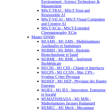
Environment : Science Technology &
Management
MScT-TRAI - MScT-Trust and
Responsible AI
MScT-ViCAI - MScT-Visual Computing
and Creative AI
MScT-XCin - MScT-Extended
Cinematography XCin
Master (DNM)
M1AMS - M1 AMS - Mathématiques
Appliquées et Statistiques
M1BBH - M1 BBH - Biologie,
Biotechnologie et Santé
M1BME - M1 BME - Ingénierie
BioMédicale
M1CHI - M1 CHI - Chimie et Interfaces
M1CPS - M1 CCSN - Maj. CPS -
Système Cyber Physique
M1HEP - M1 HEP - Physique des Hautes
Energies
M1IES - M1 IES - Innovation, Entreprise
et Société
M1MATHJHADA - M1 MJH -
Mathematiques Jacques Hadamard
M1MEC - M1 Mech - Mecanique