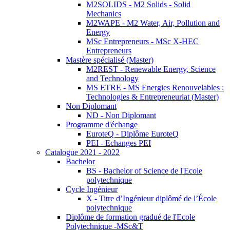
M2SOLIDS - M2 Solids - Solid
Mechanics
M2WAPE - M2 Water, Air, Pollution and
Energy
MSc Entrepreneurs - MSc X-HEC
Entrepreneurs
Mastère spécialisé (Master)
M2REST - Renewable Energy, Science
and Technology
MS ETRE - MS Energies Renouvelables :
Technologies & Entrepreneuriat (Master)
Non Diplomant
ND - Non Diplomant
Programme d'échange
EuroteQ - Diplôme EuroteQ
PEI - Echanges PEI
Catalogue 2021 - 2022
Bachelor
BS - Bachelor of Science de l'Ecole
polytechnique
Cycle Ingénieur
X - Titre d’Ingénieur diplômé de l’École
polytechnique
Diplôme de formation gradué de l'Ecole
Polytechnique -MSc&T