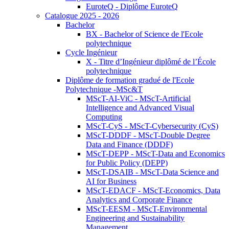
EuroteQ - Diplôme EuroteQ
Catalogue 2025 - 2026
Bachelor
BX - Bachelor of Science de l'Ecole
polytechnique
Cycle Ingénieur
X - Titre d’Ingénieur diplômé de l’École
polytechnique
Diplôme de formation gradué de l'Ecole
Polytechnique -MSc&T
MScT-AI-ViC - MScT-Artificial
Intelligence and Advanced Visual
Computing
MScT-CyS - MScT-Cybersecurity (CyS)
MScT-DDDF - MScT-Double Degree
Data and Finance (DDDF)
MScT-DEPP - MScT-Data and Economics
for Public Policy (DEPP)
MScT-DSAIB - MScT-Data Science and
AI for Business
MScT-EDACF - MScT-Economics, Data
Analytics and Corporate Finance
MScT-EESM - MScT-Environmental
Engineering and Sustainability
Management