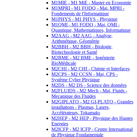
M1MIE - M1 MiE - Master en Economie
M1MPRI - M1 FODQ - Maj. MPRI -
Fondements de l'Informatique
M1PHYS - M1 PHYS - Physique
M1QMI - M1 FODQ - Maj. QMI -
Quantique, Mathematiques, Informatique
M2AAG - M2 AAG - Analyse,
Arithmétique, Géométrie
M2BBH - M2 BBH - Biologie,
Biotechnologie et Santé
M2BME - M2 BME - Ingénierie
BioMédicale
M2CHI - M2 CHI - Chimie et Interfaces
M2CPS - M2 CCSN - Maj. CPS -
Système Cyber Physique
M2DS - M2 DS - Science des données
M2FLUIDS - M2 Mech - Maj. Fluids -
Mecanique des Fluides
M2GIPLATO - M2 GI-PLATO - Grandes
installations - Plasmas, Lasers,
Accélérateurs, Tokamaks
M2HEP - M2 HEP - Physique des Hautes
Energies
M2ICFP - M2 ICFP - Centre International
de Physique Fondamentale