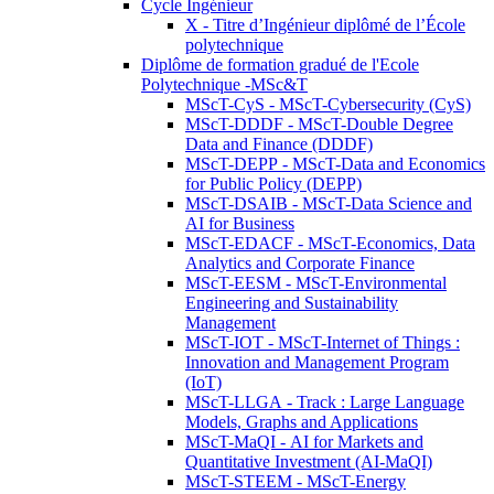
Cycle Ingénieur
X - Titre d’Ingénieur diplômé de l’École
polytechnique
Diplôme de formation gradué de l'Ecole
Polytechnique -MSc&T
MScT-CyS - MScT-Cybersecurity (CyS)
MScT-DDDF - MScT-Double Degree
Data and Finance (DDDF)
MScT-DEPP - MScT-Data and Economics
for Public Policy (DEPP)
MScT-DSAIB - MScT-Data Science and
AI for Business
MScT-EDACF - MScT-Economics, Data
Analytics and Corporate Finance
MScT-EESM - MScT-Environmental
Engineering and Sustainability
Management
MScT-IOT - MScT-Internet of Things :
Innovation and Management Program
(IoT)
MScT-LLGA - Track : Large Language
Models, Graphs and Applications
MScT-MaQI - AI for Markets and
Quantitative Investment (AI-MaQI)
MScT-STEEM - MScT-Energy