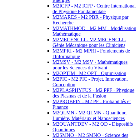
Energies
M2ICFP - M2 ICFP - Centre International
de Physique Fondamentale
M2MARES - M2 PBR - Physique par
Recherche
M2MATHMOD - M2 MM - Modélisation
Mathématique
M2MECENCLI - M2 MECENCLI -
Génie Mécanique pour les Cliniciens
M2MPRI - M2 MPRI - Fondements de
l'Informatique
M2MSV - M2 MSV - Mathématiques
pour les Sciences du Vivant
M2OPTIM - M2 OPT - Optimisation
M2PIC - M2 PIC - Projet, Innovation,
Conception
M2PLASPHYFUS - M2 PPF - Physique
des Plasmas et de la Fusion
M2PROBFIN - M2 PF - Probabilités et
Finance
M2QLMN - M2 QLMN - Quantique,
Lumière, Matériaux et Nanosciences
M2QUANTDEV - M2 QD - Dispositifs
Quantiques
M2SMNO - M2 SMNO - Science des