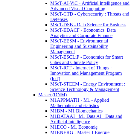
MScT-AI-ViC - Artificial Intelligence and
Advanced Visual Computing
MScT-CTD - Cybersecurity : Threats and
Defenses
MScT-DSB - Data Science for Business
MScT-EDACF - Economics, Data
Analytics and Corporate Finance
MScT-EESM - Environmental
Engineering and Sustainability
Management
MScT-ESCLiP - Economics for Smart
Cities and Climate Policy
MScT-IOT - Internet of Things :
Innovation and Management Program
(IoT)
MScT-STEEM - Energy Environment :
Science Technology & Management
Master (DNM)
M1APPMATH - M1 - Applied
Mathematics and statistics
M1BM - M1 Biomechanics
M1DATAAI - M1 Data AI - Data and
Artificial Intelligence
M1ECO - M1 Economie
M1ENERG - Master 1 Énergie