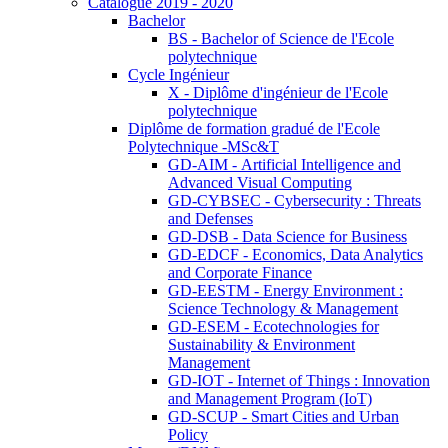
Catalogue 2019 - 2020
Bachelor
BS - Bachelor of Science de l'Ecole
polytechnique
Cycle Ingénieur
X - Diplôme d'ingénieur de l'Ecole
polytechnique
Diplôme de formation gradué de l'Ecole
Polytechnique -MSc&T
GD-AIM - Artificial Intelligence and
Advanced Visual Computing
GD-CYBSEC - Cybersecurity : Threats
and Defenses
GD-DSB - Data Science for Business
GD-EDCF - Economics, Data Analytics
and Corporate Finance
GD-EESTM - Energy Environment :
Science Technology & Management
GD-ESEM - Ecotechnologies for
Sustainability & Environment
Management
GD-IOT - Internet of Things : Innovation
and Management Program (IoT)
GD-SCUP - Smart Cities and Urban
Policy