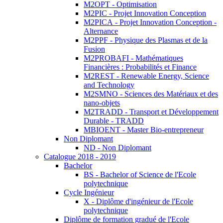
M2OPT - Optimisation
M2PIC - Projet Innovation Conception
M2PICA - Projet Innovation Conception -
Alternance
M2PPF - Physique des Plasmas et de la
Fusion
M2PROBAFI - Mathématiques
Financières : Probabilités et Finance
M2REST - Renewable Energy, Science
and Technology
M2SMNO - Sciences des Matériaux et des
nano-objets
M2TRADD - Transport et Développement
Durable - TRADD
MBIOENT - Master Bio-entrepreneur
Non Diplomant
ND - Non Diplomant
Catalogue 2018 - 2019
Bachelor
BS - Bachelor of Science de l'Ecole
polytechnique
Cycle Ingénieur
X - Diplôme d'ingénieur de l'Ecole
polytechnique
Diplôme de formation gradué de l'Ecole