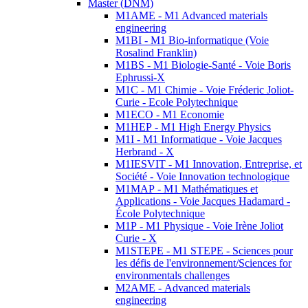
Master (DNM)
M1AME - M1 Advanced materials
engineering
M1BI - M1 Bio-informatique (Voie
Rosalind Franklin)
M1BS - M1 Biologie-Santé - Voie Boris
Ephrussi-X
M1C - M1 Chimie - Voie Fréderic Joliot-
Curie - Ecole Polytechnique
M1ECO - M1 Economie
M1HEP - M1 High Energy Physics
M1I - M1 Informatique - Voie Jacques
Herbrand - X
M1IESVIT - M1 Innovation, Entreprise, et
Société - Voie Innovation technologique
M1MAP - M1 Mathématiques et
Applications - Voie Jacques Hadamard -
École Polytechnique
M1P - M1 Physique - Voie Irène Joliot
Curie - X
M1STEPE - M1 STEPE - Sciences pour
les défis de l'environnement/Sciences for
environmentals challenges
M2AME - Advanced materials
engineering