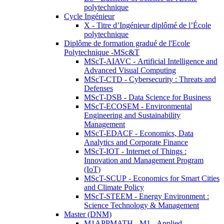
polytechnique
Cycle Ingénieur
X - Titre d’Ingénieur diplômé de l’École
polytechnique
Diplôme de formation gradué de l'Ecole
Polytechnique -MSc&T
MScT-AIAVC - Artificial Intelligence and
Advanced Visual Computing
MScT-CTD - Cybersecurity : Threats and
Defenses
MScT-DSB - Data Science for Business
MScT-ECOSEM - Environmental
Engineering and Sustainability
Management
MScT-EDACF - Economics, Data
Analytics and Corporate Finance
MScT-IOT - Internet of Things :
Innovation and Management Program
(IoT)
MScT-SCUP - Economics for Smart Cities
and Climate Policy
MScT-STEEM - Energy Environment :
Science Technology & Management
Master (DNM)
M1APPMATH - M1 - Applied