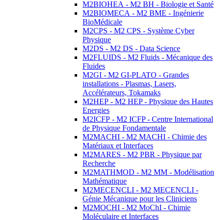
M2BIOHEA - M2 BH - Biologie et Santé
M2BIOMECA - M2 BME - Ingénierie
BioMédicale
M2CPS - M2 CPS - Système Cyber
Physique
M2DS - M2 DS - Data Science
M2FLUIDS - M2 Fluids - Mécanique des
Fluides
M2GI - M2 GI-PLATO - Grandes
installations - Plasmas, Lasers,
Accélérateurs, Tokamaks
M2HEP - M2 HEP - Physique des Hautes
Energies
M2ICFP - M2 ICFP - Centre International
de Physique Fondamentale
M2MACHI - M2 MACHI - Chimie des
Matériaux et Interfaces
M2MARES - M2 PBR - Physique par
Recherche
M2MATHMOD - M2 MM - Modélisation
Mathématique
M2MECENCLI - M2 MECENCLI -
Génie Mécanique pour les Cliniciens
M2MOCHI - M2 MoChI - Chimie
Moléculaire et Interfaces