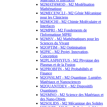
Matériaux et Interfaces
M2MATHMOD - M2 Modélisation
Mathématique
M2MECENCLI - M2 Génie Mécanique
pour les Cliniciens
M2MOCHI - M2 Chimie Moléculaire et
Interfaces
M2MPRI - M2 Fondements de
l'Informatique MPRI
M2MSV - M2 Mathématiques pour les
Sciences du Vivant
M2OPTIM - M2 Optimisation
M2PIC - M2 Projet, Innovation,
Conception
M2PLASPHYFUS - M2 Physique des
Plasmas et de la Fusion
M2PROBFIN - M2 Probabilités et
Finance
M2QNSLMT - M2 Quantique, Lumière,
Matériaux et Nanosciences
M2QUANTDEV - M2 Dispositifs
Quantiques
M2SMNO - M2 Science des Matériaux et
des Nano-Objets
M2SOLIDS - M2 Mécanique des Solides