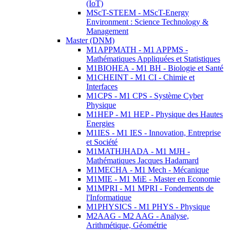
(IoT)
MScT-STEEM - MScT-Energy
Environment : Science Technology &
Management
Master (DNM)
M1APPMATH - M1 APPMS -
Mathématiques Appliquées et Statistiques
M1BIOHEA - M1 BH - Biologie et Santé
M1CHEINT - M1 CI - Chimie et
Interfaces
M1CPS - M1 CPS - Système Cyber
Physique
M1HEP - M1 HEP - Physique des Hautes
Energies
M1IES - M1 IES - Innovation, Entreprise
et Société
M1MATHJHADA - M1 MJH -
Mathématiques Jacques Hadamard
M1MECHA - M1 Mech - Mécanique
M1MIE - M1 MiE - Master en Economie
M1MPRI - M1 MPRI - Fondements de
l'Informatique
M1PHYSICS - M1 PHYS - Physique
M2AAG - M2 AAG - Analyse,
Arithmétique, Géométrie