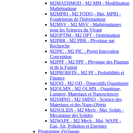
M2MATHMOD - M2 MM - Modélisation
Mathématique
M2MPRI - M2 FODQ - Maj. MPRI -
Fondements de l'Informatique
M2MSV - M2 MSV - Mathématiques
pour les Sciences du Vivant
M2OPTIM - M2 OPT - Optimisation
M2PBR - M2 PBR - Physique par
Recherche
M2PIC - M2 PIC - Projet Innovation
Conception
M2PPF - M2 PPF - Physique des Plasmas
et de la Fusion
M2PROBFIN - M2 PF - Probabilités et
Finance
M2QD - M2 QD - Dispositifs Quantiques
M2QLMN - M2 QLMN - Quantique,
Lumiere, Materiaux et Nanosciences
M2SMNO - M2 SMNO - Science des
Materiaux et des Nano-Objets
M2SOLIDS - M2 Mech - Maj. Solids -
Mecanique des Solides
M2WAPE - M2 Mech - Maj. WAPE -
Eau, Air, Pollution et Energies
Programme d'échange