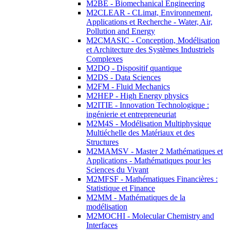
M2BE - Biomechanical Engineering
M2CLEAR - CLimat, Environnement,
Applications et Recherche - Water, Air,
Pollution and Energy
M2CMASIC - Conception, Modélisation
et Architecture des Systèmes Industriels
Complexes
M2DQ - Dispositif quantique
M2DS - Data Sciences
M2FM - Fluid Mechanics
M2HEP - High Energy physics
M2ITIE - Innovation Technologique :
ingénierie et entrepreneuriat
M2M4S - Modélisation Multiphysique
Multiéchelle des Matériaux et des
Structures
M2MAMSV - Master 2 Mathématiques et
Applications - Mathématiques pour les
Sciences du Vivant
M2MFSF - Mathématiques Financières :
Statistique et Finance
M2MM - Mathématiques de la
modélisation
M2MOCHI - Molecular Chemistry and
Interfaces