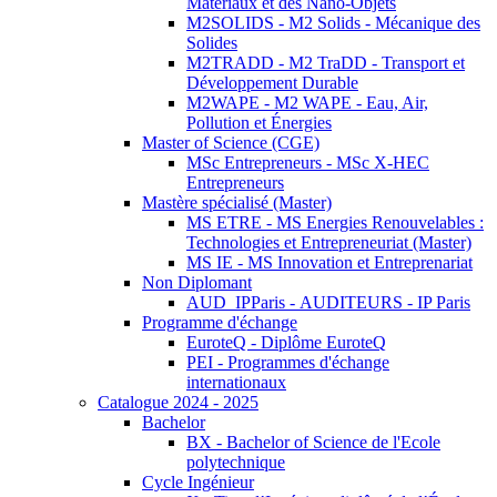
Matériaux et des Nano-Objets
M2SOLIDS - M2 Solids - Mécanique des
Solides
M2TRADD - M2 TraDD - Transport et
Développement Durable
M2WAPE - M2 WAPE - Eau, Air,
Pollution et Énergies
Master of Science (CGE)
MSc Entrepreneurs - MSc X-HEC
Entrepreneurs
Mastère spécialisé (Master)
MS ETRE - MS Energies Renouvelables :
Technologies et Entrepreneuriat (Master)
MS IE - MS Innovation et Entreprenariat
Non Diplomant
AUD_IPParis - AUDITEURS - IP Paris
Programme d'échange
EuroteQ - Diplôme EuroteQ
PEI - Programmes d'échange
internationaux
Catalogue 2024 - 2025
Bachelor
BX - Bachelor of Science de l'Ecole
polytechnique
Cycle Ingénieur