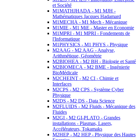
et Société
M1MATHJHADA - M1 MJH -
Mathématiques Jacques Hadamard
M1MECHA - M1 Mech - Mécanique
M1MIE - M1 MiE - Master en Economie
M1MPRI - M1 MPRI - Fondements de
l'Informatique
M1PHYSICS - M1 PHYS - Physique
M2AAG - M2 AAG - Analyse,
Arithmétique, Géométrie
M2BIOHEA - M2 BH - Biologie et Santé
M2BIOMECA - M2 BME - Ingénierie
BioMédicale
M2CHEINT - M2 CI - Chimie et
Interfaces
M2CPS - M2 CPS - Système Cyber
Physique
M2DS - M2 DS - Data Science
M2FLUIDS - M2 Fluids - Mécanique des
Fluides
M2GI - M2 GI-PLATO - Grandes
installations - Plasmas, Lasers,
Accélérateurs, Tokamaks
M2HEP - M2 HEP - Physique des Hautes