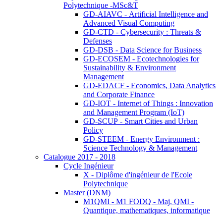
Polytechnique -MSc&T
GD-AIAVC - Artificial Intelligence and
Advanced Visual Computing
GD-CTD - Cybersecurity : Threats &
Defenses
GD-DSB - Data Science for Business
GD-ECOSEM - Ecotechnologies for
Sustainability & Environment
Management
GD-EDACF - Economics, Data Analytics
and Corporate Finance
GD-IOT - Internet of Things : Innovation
and Management Program (IoT)
GD-SCUP - Smart Cities and Urban
Policy
GD-STEEM - Energy Environment :
Science Technology & Management
Catalogue 2017 - 2018
Cycle Ingénieur
X - Diplôme d'ingénieur de l'Ecole
Polytechnique
Master (DNM)
M1QMI - M1 FODQ - Maj. QMI -
Quantique, mathematiques, informatique