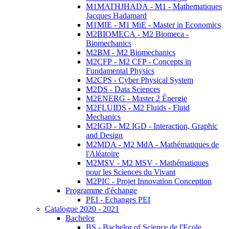
M1MATHJHADA - M1 - Mathematiques
Jacques Hadamard
M1MIE - M1 MiE - Master in Economics
M2BIOMECA - M2 Biomeca -
Biomechanics
M2BM - M2 Biomechanics
M2CFP - M2 CFP - Concepts in
Fundamental Physics
M2CPS - Cyber Physical System
M2DS - Data Sciences
M2ENERG - Master 2 Énergie
M2FLUIDS - M2 Fluids - Fluid
Mechanics
M2IGD - M2 IGD - Interaction, Graphic
and Design
M2MDA - M2 MdA - Mathématiques de
l'Aléatoire
M2MSV - M2 MSV - Mathématiques
pour les Sciences du Vivant
M2PIC - Projet Innovation Conception
Programme d'échange
PEI - Echanges PEI
Catalogue 2020 - 2021
Bachelor
BS - Bachelor of Science de l'Ecole