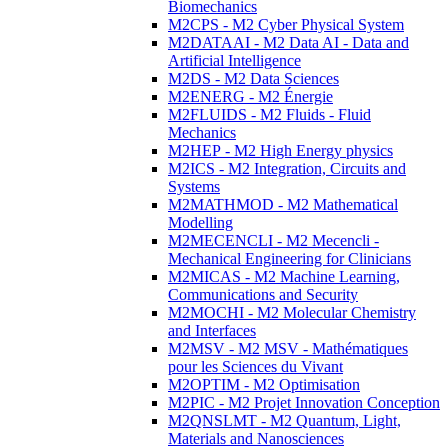
Biomechanics
M2CPS - M2 Cyber Physical System
M2DATAAI - M2 Data AI - Data and
Artificial Intelligence
M2DS - M2 Data Sciences
M2ENERG - M2 Énergie
M2FLUIDS - M2 Fluids - Fluid
Mechanics
M2HEP - M2 High Energy physics
M2ICS - M2 Integration, Circuits and
Systems
M2MATHMOD - M2 Mathematical
Modelling
M2MECENCLI - M2 Mecencli -
Mechanical Engineering for Clinicians
M2MICAS - M2 Machine Learning,
Communications and Security
M2MOCHI - M2 Molecular Chemistry
and Interfaces
M2MSV - M2 MSV - Mathématiques
pour les Sciences du Vivant
M2OPTIM - M2 Optimisation
M2PIC - M2 Projet Innovation Conception
M2QNSLMT - M2 Quantum, Light,
Materials and Nanosciences