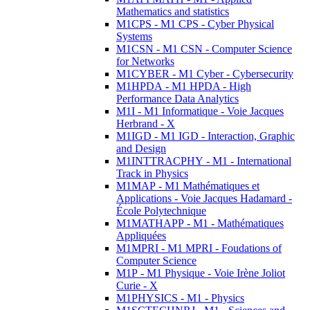
Mathematics and statistics
M1CPS - M1 CPS - Cyber Physical
Systems
M1CSN - M1 CSN - Computer Science
for Networks
M1CYBER - M1 Cyber - Cybersecurity
M1HPDA - M1 HPDA - High
Performance Data Analytics
M1I - M1 Informatique - Voie Jacques
Herbrand - X
M1IGD - M1 IGD - Interaction, Graphic
and Design
M1INTTRACPHY - M1 - International
Track in Physics
M1MAP - M1 Mathématiques et
Applications - Voie Jacques Hadamard -
École Polytechnique
M1MATHAPP - M1 - Mathématiques
Appliquées
M1MPRI - M1 MPRI - Foudations of
Computer Science
M1P - M1 Physique - Voie Irène Joliot
Curie - X
M1PHYSICS - M1 - Physics