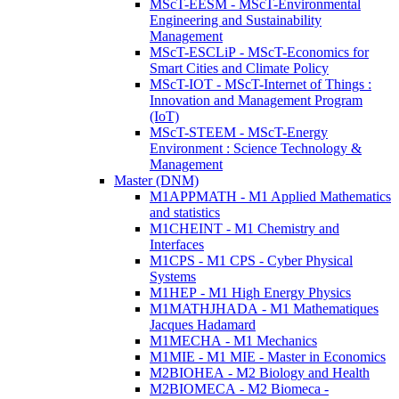
MScT-EESM - MScT-Environmental
Engineering and Sustainability
Management
MScT-ESCLiP - MScT-Economics for
Smart Cities and Climate Policy
MScT-IOT - MScT-Internet of Things :
Innovation and Management Program
(IoT)
MScT-STEEM - MScT-Energy
Environment : Science Technology &
Management
Master (DNM)
M1APPMATH - M1 Applied Mathematics
and statistics
M1CHEINT - M1 Chemistry and
Interfaces
M1CPS - M1 CPS - Cyber Physical
Systems
M1HEP - M1 High Energy Physics
M1MATHJHADA - M1 Mathematiques
Jacques Hadamard
M1MECHA - M1 Mechanics
M1MIE - M1 MIE - Master in Economics
M2BIOHEA - M2 Biology and Health
M2BIOMECA - M2 Biomeca -