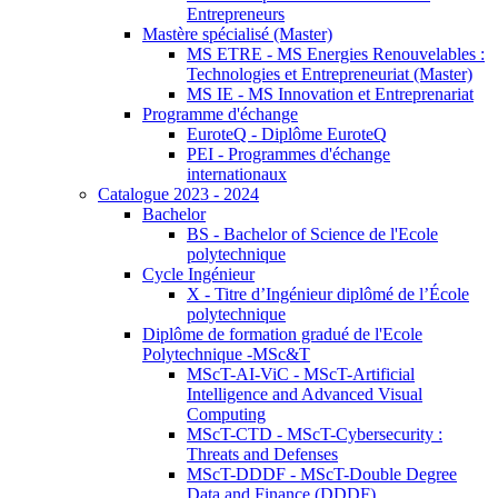
Entrepreneurs
Mastère spécialisé (Master)
MS ETRE - MS Energies Renouvelables :
Technologies et Entrepreneuriat (Master)
MS IE - MS Innovation et Entreprenariat
Programme d'échange
EuroteQ - Diplôme EuroteQ
PEI - Programmes d'échange
internationaux
Catalogue 2023 - 2024
Bachelor
BS - Bachelor of Science de l'Ecole
polytechnique
Cycle Ingénieur
X - Titre d’Ingénieur diplômé de l’École
polytechnique
Diplôme de formation gradué de l'Ecole
Polytechnique -MSc&T
MScT-AI-ViC - MScT-Artificial
Intelligence and Advanced Visual
Computing
MScT-CTD - MScT-Cybersecurity :
Threats and Defenses
MScT-DDDF - MScT-Double Degree
Data and Finance (DDDF)