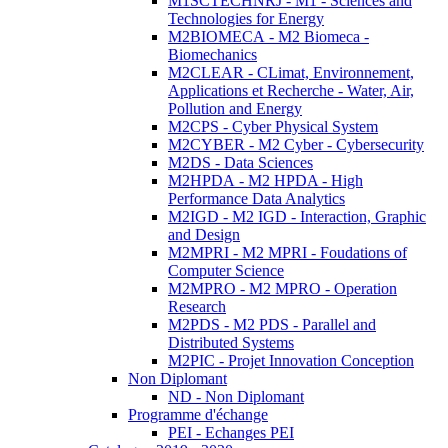
M1SCTECHNRJ - M1 - Sciences and
Technologies for Energy
M2BIOMECA - M2 Biomeca -
Biomechanics
M2CLEAR - CLimat, Environnement,
Applications et Recherche - Water, Air,
Pollution and Energy
M2CPS - Cyber Physical System
M2CYBER - M2 Cyber - Cybersecurity
M2DS - Data Sciences
M2HPDA - M2 HPDA - High
Performance Data Analytics
M2IGD - M2 IGD - Interaction, Graphic
and Design
M2MPRI - M2 MPRI - Foudations of
Computer Science
M2MPRO - M2 MPRO - Operation
Research
M2PDS - M2 PDS - Parallel and
Distributed Systems
M2PIC - Projet Innovation Conception
Non Diplomant
ND - Non Diplomant
Programme d'échange
PEI - Echanges PEI