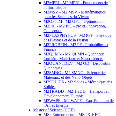
M2MPRI - M2 MPRI - Fondements de
l'Informatique
M2MSV - M2 MSV - Mathématiques
pour les Sciences du Vivant
M2OPTIM - M2 OPT - Optimisation
M2PIC - M2 PIC - Projet, Innovation,
Conception
M2PLASPHYFUS - M2 PPF - Physique
des Plasmas et de la Fusion
M2PROBFIN - M2 PF - Probabilités et
Finance
M2QLMN - M2 QLMN - Quantique,
Lumière, Matériaux et Nanosciences
M2QUANTDEV - M2 QD - Dispositifs
Quantiques
M2SMNO - M2 SMNO - Science des
Matériaux et des Nano-Objets
M2SOLIDS - M2 Solids - Mécanique des
Solides
M2TRADD - M2 TraDD - Transport et
Développement Durable
M2WAPE - M2 WAPE - Eau, Pollution de
l'Air et Energie
Master of Science (CGE)
MSc Entrepreneurs - MSc X-HEC