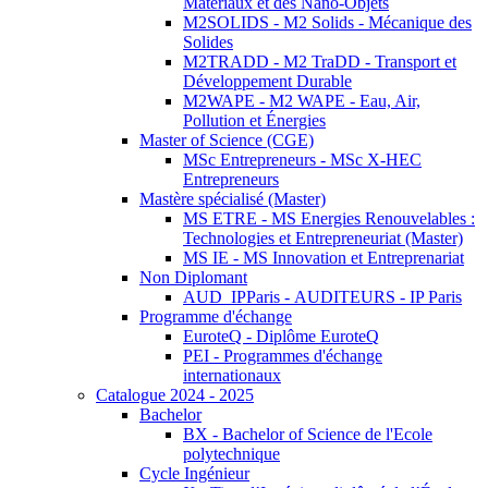
Matériaux et des Nano-Objets
M2SOLIDS - M2 Solids - Mécanique des
Solides
M2TRADD - M2 TraDD - Transport et
Développement Durable
M2WAPE - M2 WAPE - Eau, Air,
Pollution et Énergies
Master of Science (CGE)
MSc Entrepreneurs - MSc X-HEC
Entrepreneurs
Mastère spécialisé (Master)
MS ETRE - MS Energies Renouvelables :
Technologies et Entrepreneuriat (Master)
MS IE - MS Innovation et Entreprenariat
Non Diplomant
AUD_IPParis - AUDITEURS - IP Paris
Programme d'échange
EuroteQ - Diplôme EuroteQ
PEI - Programmes d'échange
internationaux
Catalogue 2024 - 2025
Bachelor
BX - Bachelor of Science de l'Ecole
polytechnique
Cycle Ingénieur