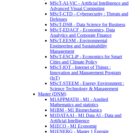
MScT-AI-ViC - Artificial Intelligence and
Advanced Visual Computing
MScT-CTD - Cybersecurity : Threats and
Defenses
MScT-DSB - Data Science for Business
MScT-EDACF - Economics, Data
Analytics and Corporate Finance
MScT-EESM - Environmental
Engineering and Sustainability
Management
MScT-ESCLiP - Economics for Smart
Cities and Climate Policy
MScT-IOT - Internet of Things :
Innovation and Management Program
(IoT)
MScT-STEEM - Energy Environment :
Science Technology & Management
Master (DNM)
M1APPMATH - M1 - Applied
Mathematics and statistics
M1BM - M1 Biomechanics
M1DATAAI - M1 Data AI - Data and
Artificial Intelligence
M1ECO - M1 Economie
M1ENERG - Master 1 Énergie