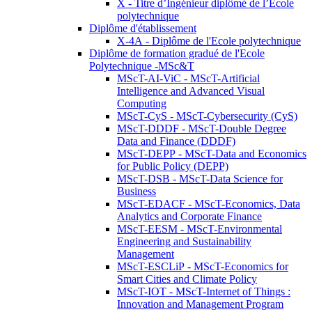
X - Titre d’Ingénieur diplômé de l’École
polytechnique
Diplôme d'établissement
X-4A - Diplôme de l'Ecole polytechnique
Diplôme de formation gradué de l'Ecole
Polytechnique -MSc&T
MScT-AI-ViC - MScT-Artificial
Intelligence and Advanced Visual
Computing
MScT-CyS - MScT-Cybersecurity (CyS)
MScT-DDDF - MScT-Double Degree
Data and Finance (DDDF)
MScT-DEPP - MScT-Data and Economics
for Public Policy (DEPP)
MScT-DSB - MScT-Data Science for
Business
MScT-EDACF - MScT-Economics, Data
Analytics and Corporate Finance
MScT-EESM - MScT-Environmental
Engineering and Sustainability
Management
MScT-ESCLiP - MScT-Economics for
Smart Cities and Climate Policy
MScT-IOT - MScT-Internet of Things :
Innovation and Management Program