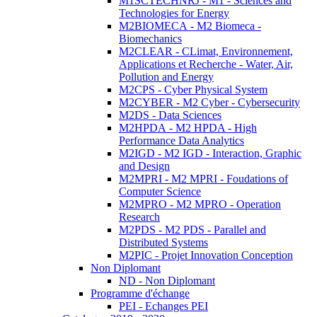
M1SCTECHNRJ - M1 - Sciences and
Technologies for Energy
M2BIOMECA - M2 Biomeca -
Biomechanics
M2CLEAR - CLimat, Environnement,
Applications et Recherche - Water, Air,
Pollution and Energy
M2CPS - Cyber Physical System
M2CYBER - M2 Cyber - Cybersecurity
M2DS - Data Sciences
M2HPDA - M2 HPDA - High
Performance Data Analytics
M2IGD - M2 IGD - Interaction, Graphic
and Design
M2MPRI - M2 MPRI - Foudations of
Computer Science
M2MPRO - M2 MPRO - Operation
Research
M2PDS - M2 PDS - Parallel and
Distributed Systems
M2PIC - Projet Innovation Conception
Non Diplomant
ND - Non Diplomant
Programme d'échange
PEI - Echanges PEI