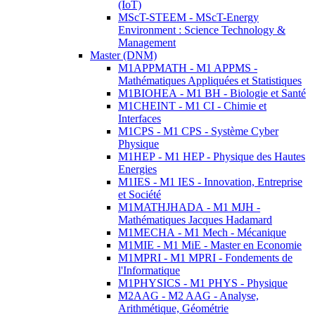
(IoT)
MScT-STEEM - MScT-Energy
Environment : Science Technology &
Management
Master (DNM)
M1APPMATH - M1 APPMS -
Mathématiques Appliquées et Statistiques
M1BIOHEA - M1 BH - Biologie et Santé
M1CHEINT - M1 CI - Chimie et
Interfaces
M1CPS - M1 CPS - Système Cyber
Physique
M1HEP - M1 HEP - Physique des Hautes
Energies
M1IES - M1 IES - Innovation, Entreprise
et Société
M1MATHJHADA - M1 MJH -
Mathématiques Jacques Hadamard
M1MECHA - M1 Mech - Mécanique
M1MIE - M1 MiE - Master en Economie
M1MPRI - M1 MPRI - Fondements de
l'Informatique
M1PHYSICS - M1 PHYS - Physique
M2AAG - M2 AAG - Analyse,
Arithmétique, Géométrie