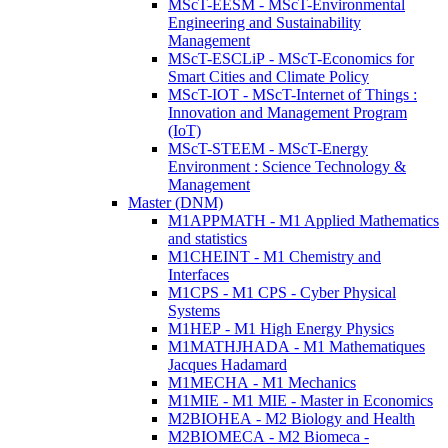
MScT-EESM - MScT-Environmental
Engineering and Sustainability
Management
MScT-ESCLiP - MScT-Economics for
Smart Cities and Climate Policy
MScT-IOT - MScT-Internet of Things :
Innovation and Management Program
(IoT)
MScT-STEEM - MScT-Energy
Environment : Science Technology &
Management
Master (DNM)
M1APPMATH - M1 Applied Mathematics
and statistics
M1CHEINT - M1 Chemistry and
Interfaces
M1CPS - M1 CPS - Cyber Physical
Systems
M1HEP - M1 High Energy Physics
M1MATHJHADA - M1 Mathematiques
Jacques Hadamard
M1MECHA - M1 Mechanics
M1MIE - M1 MIE - Master in Economics
M2BIOHEA - M2 Biology and Health
M2BIOMECA - M2 Biomeca -