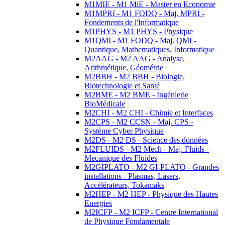
M1MIE - M1 MiE - Master en Economie
M1MPRI - M1 FODQ - Maj. MPRI -
Fondements de l'Informatique
M1PHYS - M1 PHYS - Physique
M1QMI - M1 FODQ - Maj. QMI -
Quantique, Mathematiques, Informatique
M2AAG - M2 AAG - Analyse,
Arithmétique, Géométrie
M2BBH - M2 BBH - Biologie,
Biotechnologie et Santé
M2BME - M2 BME - Ingénierie
BioMédicale
M2CHI - M2 CHI - Chimie et Interfaces
M2CPS - M2 CCSN - Maj. CPS -
Système Cyber Physique
M2DS - M2 DS - Science des données
M2FLUIDS - M2 Mech - Maj. Fluids -
Mecanique des Fluides
M2GIPLATO - M2 GI-PLATO - Grandes
installations - Plasmas, Lasers,
Accélérateurs, Tokamaks
M2HEP - M2 HEP - Physique des Hautes
Energies
M2ICFP - M2 ICFP - Centre International
de Physique Fondamentale