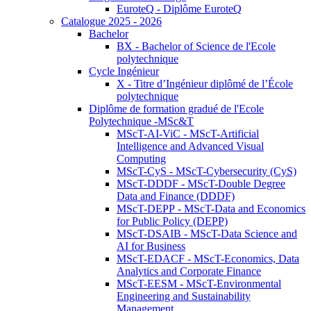
EuroteQ - Diplôme EuroteQ
Catalogue 2025 - 2026
Bachelor
BX - Bachelor of Science de l'Ecole
polytechnique
Cycle Ingénieur
X - Titre d’Ingénieur diplômé de l’École
polytechnique
Diplôme de formation gradué de l'Ecole
Polytechnique -MSc&T
MScT-AI-ViC - MScT-Artificial
Intelligence and Advanced Visual
Computing
MScT-CyS - MScT-Cybersecurity (CyS)
MScT-DDDF - MScT-Double Degree
Data and Finance (DDDF)
MScT-DEPP - MScT-Data and Economics
for Public Policy (DEPP)
MScT-DSAIB - MScT-Data Science and
AI for Business
MScT-EDACF - MScT-Economics, Data
Analytics and Corporate Finance
MScT-EESM - MScT-Environmental
Engineering and Sustainability
Management