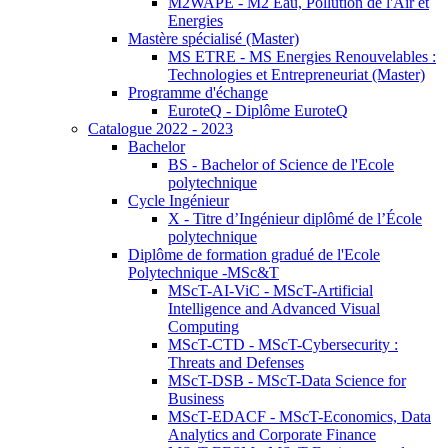
M2WAPE - M2 Eau, Pollution de l'Air et
Energies
Mastère spécialisé (Master)
MS ETRE - MS Energies Renouvelables :
Technologies et Entrepreneuriat (Master)
Programme d'échange
EuroteQ - Diplôme EuroteQ
Catalogue 2022 - 2023
Bachelor
BS - Bachelor of Science de l'Ecole
polytechnique
Cycle Ingénieur
X - Titre d’Ingénieur diplômé de l’École
polytechnique
Diplôme de formation gradué de l'Ecole
Polytechnique -MSc&T
MScT-AI-ViC - MScT-Artificial
Intelligence and Advanced Visual
Computing
MScT-CTD - MScT-Cybersecurity :
Threats and Defenses
MScT-DSB - MScT-Data Science for
Business
MScT-EDACF - MScT-Economics, Data
Analytics and Corporate Finance