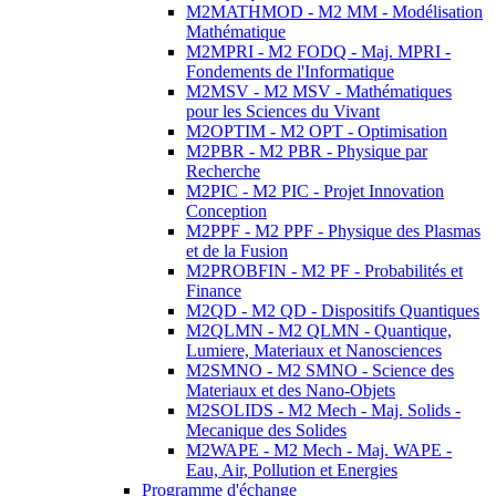
M2MATHMOD - M2 MM - Modélisation
Mathématique
M2MPRI - M2 FODQ - Maj. MPRI -
Fondements de l'Informatique
M2MSV - M2 MSV - Mathématiques
pour les Sciences du Vivant
M2OPTIM - M2 OPT - Optimisation
M2PBR - M2 PBR - Physique par
Recherche
M2PIC - M2 PIC - Projet Innovation
Conception
M2PPF - M2 PPF - Physique des Plasmas
et de la Fusion
M2PROBFIN - M2 PF - Probabilités et
Finance
M2QD - M2 QD - Dispositifs Quantiques
M2QLMN - M2 QLMN - Quantique,
Lumiere, Materiaux et Nanosciences
M2SMNO - M2 SMNO - Science des
Materiaux et des Nano-Objets
M2SOLIDS - M2 Mech - Maj. Solids -
Mecanique des Solides
M2WAPE - M2 Mech - Maj. WAPE -
Eau, Air, Pollution et Energies
Programme d'échange