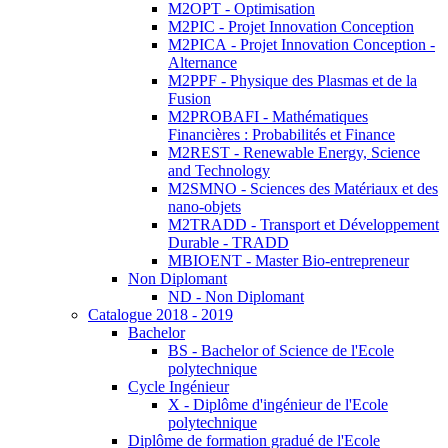
M2OPT - Optimisation
M2PIC - Projet Innovation Conception
M2PICA - Projet Innovation Conception -
Alternance
M2PPF - Physique des Plasmas et de la
Fusion
M2PROBAFI - Mathématiques
Financières : Probabilités et Finance
M2REST - Renewable Energy, Science
and Technology
M2SMNO - Sciences des Matériaux et des
nano-objets
M2TRADD - Transport et Développement
Durable - TRADD
MBIOENT - Master Bio-entrepreneur
Non Diplomant
ND - Non Diplomant
Catalogue 2018 - 2019
Bachelor
BS - Bachelor of Science de l'Ecole
polytechnique
Cycle Ingénieur
X - Diplôme d'ingénieur de l'Ecole
polytechnique
Diplôme de formation gradué de l'Ecole