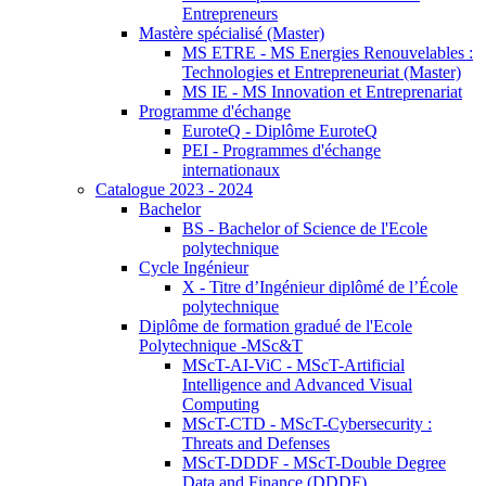
Entrepreneurs
Mastère spécialisé (Master)
MS ETRE - MS Energies Renouvelables :
Technologies et Entrepreneuriat (Master)
MS IE - MS Innovation et Entreprenariat
Programme d'échange
EuroteQ - Diplôme EuroteQ
PEI - Programmes d'échange
internationaux
Catalogue 2023 - 2024
Bachelor
BS - Bachelor of Science de l'Ecole
polytechnique
Cycle Ingénieur
X - Titre d’Ingénieur diplômé de l’École
polytechnique
Diplôme de formation gradué de l'Ecole
Polytechnique -MSc&T
MScT-AI-ViC - MScT-Artificial
Intelligence and Advanced Visual
Computing
MScT-CTD - MScT-Cybersecurity :
Threats and Defenses
MScT-DDDF - MScT-Double Degree
Data and Finance (DDDF)