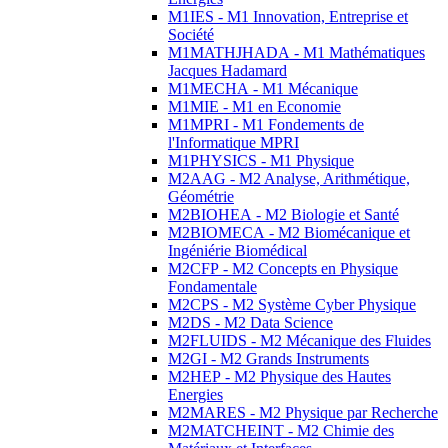
M1IES - M1 Innovation, Entreprise et
Société
M1MATHJHADA - M1 Mathématiques
Jacques Hadamard
M1MECHA - M1 Mécanique
M1MIE - M1 en Economie
M1MPRI - M1 Fondements de
l'Informatique MPRI
M1PHYSICS - M1 Physique
M2AAG - M2 Analyse, Arithmétique,
Géométrie
M2BIOHEA - M2 Biologie et Santé
M2BIOMECA - M2 Biomécanique et
Ingéniérie Biomédical
M2CFP - M2 Concepts en Physique
Fondamentale
M2CPS - M2 Système Cyber Physique
M2DS - M2 Data Science
M2FLUIDS - M2 Mécanique des Fluides
M2GI - M2 Grands Instruments
M2HEP - M2 Physique des Hautes
Energies
M2MARES - M2 Physique par Recherche
M2MATCHEINT - M2 Chimie des