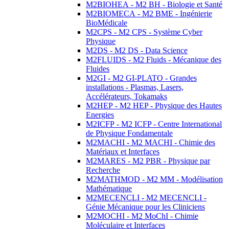
M2BIOHEA - M2 BH - Biologie et Santé
M2BIOMECA - M2 BME - Ingénierie
BioMédicale
M2CPS - M2 CPS - Système Cyber
Physique
M2DS - M2 DS - Data Science
M2FLUIDS - M2 Fluids - Mécanique des
Fluides
M2GI - M2 GI-PLATO - Grandes
installations - Plasmas, Lasers,
Accélérateurs, Tokamaks
M2HEP - M2 HEP - Physique des Hautes
Energies
M2ICFP - M2 ICFP - Centre International
de Physique Fondamentale
M2MACHI - M2 MACHI - Chimie des
Matériaux et Interfaces
M2MARES - M2 PBR - Physique par
Recherche
M2MATHMOD - M2 MM - Modélisation
Mathématique
M2MECENCLI - M2 MECENCLI -
Génie Mécanique pour les Cliniciens
M2MOCHI - M2 MoChI - Chimie
Moléculaire et Interfaces