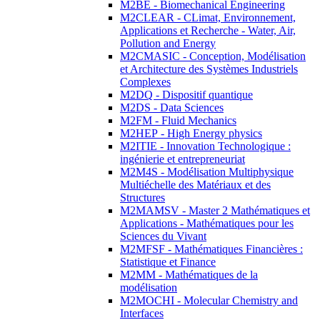
M2BE - Biomechanical Engineering
M2CLEAR - CLimat, Environnement,
Applications et Recherche - Water, Air,
Pollution and Energy
M2CMASIC - Conception, Modélisation
et Architecture des Systèmes Industriels
Complexes
M2DQ - Dispositif quantique
M2DS - Data Sciences
M2FM - Fluid Mechanics
M2HEP - High Energy physics
M2ITIE - Innovation Technologique :
ingénierie et entrepreneuriat
M2M4S - Modélisation Multiphysique
Multiéchelle des Matériaux et des
Structures
M2MAMSV - Master 2 Mathématiques et
Applications - Mathématiques pour les
Sciences du Vivant
M2MFSF - Mathématiques Financières :
Statistique et Finance
M2MM - Mathématiques de la
modélisation
M2MOCHI - Molecular Chemistry and
Interfaces