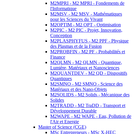
M2MPRI - M2 MPRI - Fondements de
l'Informatique
M2MSV - M2 MSV - Mathématiques
pour les Sciences du Vivant
M2OPTIM - M2 OPT - Optimisation
M2PIC - M2 PIC - Projet, Innovation,
Conception
M2PLASPHYFUS - M2 PPF - Physique
des Plasmas et de la Fusion
M2PROBFIN - M2 PF - Probabilités et
Finance
M2QLMN - M2 QLMN - Quantique,
Lumière, Matériaux et Nanosciences
M2QUANTDEV - M2 QD - Dispositifs
Quantiques
M2SMNO - M2 SMNO - Science des
Matériaux et des Nano-Objets
M2SOLIDS - M2 Solids - Mécanique des
Solides
M2TRADD - M2 TraDD - Transport et
Développement Durable
M2WAPE - M2 WAPE - Eau, Pollution de
l'Air et Energie
Master of Science (CGE)
MSc Entrepreneurs - MSc X-HEC