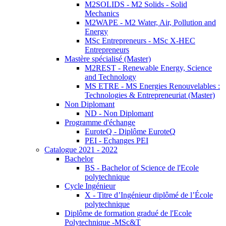
M2SOLIDS - M2 Solids - Solid
Mechanics
M2WAPE - M2 Water, Air, Pollution and
Energy
MSc Entrepreneurs - MSc X-HEC
Entrepreneurs
Mastère spécialisé (Master)
M2REST - Renewable Energy, Science
and Technology
MS ETRE - MS Energies Renouvelables :
Technologies & Entrepreneuriat (Master)
Non Diplomant
ND - Non Diplomant
Programme d'échange
EuroteQ - Diplôme EuroteQ
PEI - Echanges PEI
Catalogue 2021 - 2022
Bachelor
BS - Bachelor of Science de l'Ecole
polytechnique
Cycle Ingénieur
X - Titre d’Ingénieur diplômé de l’École
polytechnique
Diplôme de formation gradué de l'Ecole
Polytechnique -MSc&T