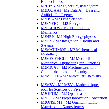
Biomechanics
M2CPS - M2 Cyber Physical System
M2DATAAI - M2 Data AI - Data and
Artificial Intelligence
M2DS - M2 Data Sciences
M2ENERG - M2 Énergie
M2FLUIDS - M2 Fluids - Fluid
Mechanics
M2HEP - M2 High Energy physics
M2ICS - M2 Integration, Circuits and
Systems
M2MATHMOD - M2 Mathematical
Modelling
M2MECENCLI - M2 Mecencli -
Mechanical Engineering for Clinicians
M2MICAS - M2 Machine Learning,
Communications and Security
M2MOCHI - M2 Molecular Chemistry
and Interfaces
M2MSV - M2 MSV - Mathématiques
pour les Sciences du Vivant
M2OPTIM - M2 Optimisation
M2PIC - M2 Projet Innovation Conception
M2QNSLMT - M2 Quantum, Light,
Materials and Nanosciences