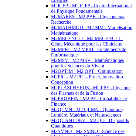
Energies
M2ICFP - M2 ICFP - Centre International
de Physique Fondamentale
M2MARES - M2 PBR - Physique par
Recherche
M2MATHMOD - M2 MM - Modélisation
Mathématique
M2MECENCLI - M2 MECENCLI -
Génie Mécanique pour les Cliniciens
M2MPRI - M2 MPRI - Fondements de
l'Informatique
M2MSV - M2 MSV - Mathématiques
pour les Sciences du Vivant
M2OPTIM - M2 OPT - Optimisation
M2PIC - M2 PIC - Projet, Innovation,
Conception
M2PLASPHYFUS - M2 PPF - Physique
des Plasmas et de la Fusion
M2PROBFIN - M2 PF - Probabilités et
Finance
M2QLMN - M2 QLMN - Quantique,
Lumière, Matériaux et Nanosciences
M2QUANTDEV - M2 QD - Dispositifs
Quantiques
M2SMNO - M2 SMNO - Science des