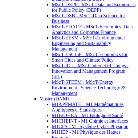
MScT-DEPP - MScT-Data and Economics
for Public Policy (DEPP)
MScT-DSB - MScT-Data Science for
Business
MScT-EDACF - MScT-Economics, Data
Analytics and Corporate Finance
MScT-EESM - MScT-Environmental
Engineering and Sustainability
Management
MScT-ESCLiP - MScT-Economics for
Smart Cities and Climate Policy
MScT-IOT - MScT-Internet of Things :
Innovation and Management Program
(IoT)
MScT-STEEM - MScT-Energy
Environment : Science Technology &
Management
Master (DNM)
M1APPMATH - M1 Mathématiques
Appliquées et Statistiques
M1BIOHEA - M1 Biologie et Santé
M1CHEINT - M1 Chimie et Interfaces
M1CPS - M1 Système Cyber Physique
M1HEP - M1 Physique des Hautes
Energies