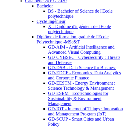
Catalogue 2019 - 2020
Bachelor
BS - Bachelor of Science de l'Ecole
polytechnique
Cycle Ingénieur
X - Diplôme d'ingénieur de l'Ecole
polytechnique
Diplôme de formation gradué de l'Ecole
Polytechnique -MSc&T
GD-AIM - Artificial Intelligence and
Advanced Visual Computing
GD-CYBSEC - Cybersecurity : Threats
and Defenses
GD-DSB - Data Science for Business
GD-EDCF - Economics, Data Analytics
and Corporate Finance
GD-EESTM - Energy Environment :
Science Technology & Management
GD-ESEM - Ecotechnologies for
Sustainability & Environment
Management
GD-IOT - Internet of Things : Innovation
and Management Program (IoT)
GD-SCUP - Smart Cities and Urban
Policy