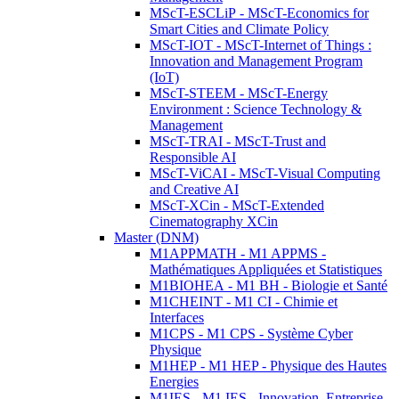
MScT-ESCLiP - MScT-Economics for
Smart Cities and Climate Policy
MScT-IOT - MScT-Internet of Things :
Innovation and Management Program
(IoT)
MScT-STEEM - MScT-Energy
Environment : Science Technology &
Management
MScT-TRAI - MScT-Trust and
Responsible AI
MScT-ViCAI - MScT-Visual Computing
and Creative AI
MScT-XCin - MScT-Extended
Cinematography XCin
Master (DNM)
M1APPMATH - M1 APPMS -
Mathématiques Appliquées et Statistiques
M1BIOHEA - M1 BH - Biologie et Santé
M1CHEINT - M1 CI - Chimie et
Interfaces
M1CPS - M1 CPS - Système Cyber
Physique
M1HEP - M1 HEP - Physique des Hautes
Energies
M1IES - M1 IES - Innovation, Entreprise