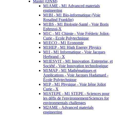
Master (DNM)
M1AME - M1 Advanced materials
engineering
M1BI - M1 Bio-informatique (Voie
Rosalind Franklin)
M1BS - M1 Biologie-Santé - Voie Boris
Ephrussi-X
M1C - M1 Chimie - Voie Fréderic Joliot-
Curie - Ecole Polytechnique
M1ECO - M1 Economie
M1HEP - M1 High Energy Physics
M1I - M1 Informatique - Voie Jacques
Herbrand - X
M1IESVIT - M1 Innovation, Entreprise, et
Société - Voie Innovation technologique
M1MAP - M1 Mathématiques et
Applications - Voie Jacques Hadamard -
École Polytechnique
M1P - M1 Physique - Voie Irène Joliot
Curie - X
M1STEPE - M1 STEPE - Sciences pour
les défis de l'environnement/Sciences for
environmentals challenges
M2AME - Advanced materials
engineering