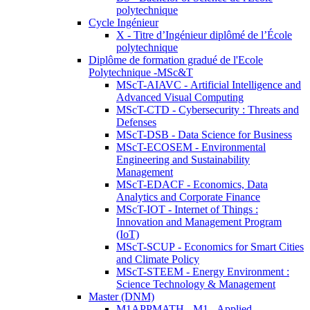
polytechnique
Cycle Ingénieur
X - Titre d’Ingénieur diplômé de l’École
polytechnique
Diplôme de formation gradué de l'Ecole
Polytechnique -MSc&T
MScT-AIAVC - Artificial Intelligence and
Advanced Visual Computing
MScT-CTD - Cybersecurity : Threats and
Defenses
MScT-DSB - Data Science for Business
MScT-ECOSEM - Environmental
Engineering and Sustainability
Management
MScT-EDACF - Economics, Data
Analytics and Corporate Finance
MScT-IOT - Internet of Things :
Innovation and Management Program
(IoT)
MScT-SCUP - Economics for Smart Cities
and Climate Policy
MScT-STEEM - Energy Environment :
Science Technology & Management
Master (DNM)
M1APPMATH - M1 - Applied