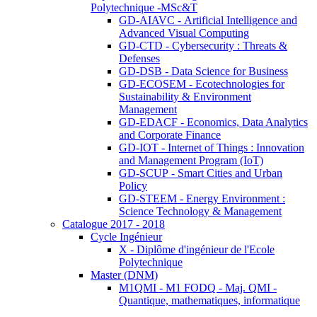
Polytechnique -MSc&T
GD-AIAVC - Artificial Intelligence and
Advanced Visual Computing
GD-CTD - Cybersecurity : Threats &
Defenses
GD-DSB - Data Science for Business
GD-ECOSEM - Ecotechnologies for
Sustainability & Environment
Management
GD-EDACF - Economics, Data Analytics
and Corporate Finance
GD-IOT - Internet of Things : Innovation
and Management Program (IoT)
GD-SCUP - Smart Cities and Urban
Policy
GD-STEEM - Energy Environment :
Science Technology & Management
Catalogue 2017 - 2018
Cycle Ingénieur
X - Diplôme d'ingénieur de l'Ecole
Polytechnique
Master (DNM)
M1QMI - M1 FODQ - Maj. QMI -
Quantique, mathematiques, informatique