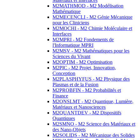
Matériaux et Interfaces
M2MATHMOD - M2 Modélisation
Mathématique
M2MECENCLI - M2 Génie Mécanique
pour les Cliniciens
M2MOCHI - M2 Chimie Moléculaire et
Interfaces
M2MPRI - M2 Fondements de
l'Informatique MPRI
M2MSV - M2 Mathématiques pour les
Sciences du Vivant
M2OPTIM - M2 Optimisation
M2PIC - M2 Projet, Innovation,
Conception
M2PLASPHYFUS - M2 Physique des
Plasmas et de la Fusion
M2PROBFIN - M2 Probabilités et
Finance
M2QNSLMT - M2 Quantique, Lumière,
Matériaux et Nanosciences
M2QUANTDEV - M2 Dispositifs
Quantiques
M2SMNO - M2 Science des Matériaux et
des Nano-Objets
M2SOLIDS - M2 Mécanique des Solides