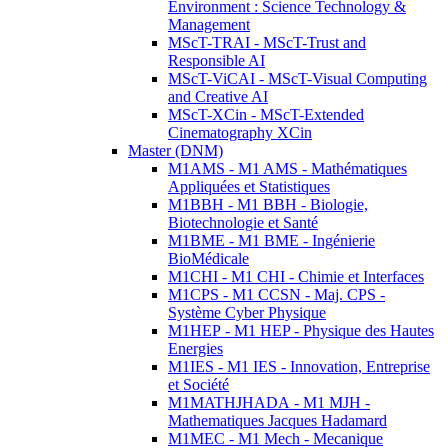
Environment : Science Technology &
Management
MScT-TRAI - MScT-Trust and
Responsible AI
MScT-ViCAI - MScT-Visual Computing
and Creative AI
MScT-XCin - MScT-Extended
Cinematography XCin
Master (DNM)
M1AMS - M1 AMS - Mathématiques
Appliquées et Statistiques
M1BBH - M1 BBH - Biologie,
Biotechnologie et Santé
M1BME - M1 BME - Ingénierie
BioMédicale
M1CHI - M1 CHI - Chimie et Interfaces
M1CPS - M1 CCSN - Maj. CPS -
Système Cyber Physique
M1HEP - M1 HEP - Physique des Hautes
Energies
M1IES - M1 IES - Innovation, Entreprise
et Société
M1MATHJHADA - M1 MJH -
Mathematiques Jacques Hadamard
M1MEC - M1 Mech - Mecanique