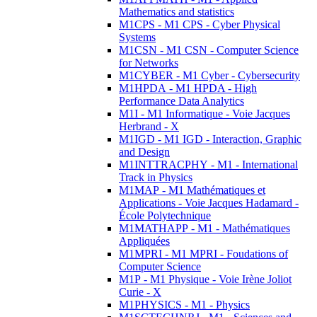
Mathematics and statistics
M1CPS - M1 CPS - Cyber Physical
Systems
M1CSN - M1 CSN - Computer Science
for Networks
M1CYBER - M1 Cyber - Cybersecurity
M1HPDA - M1 HPDA - High
Performance Data Analytics
M1I - M1 Informatique - Voie Jacques
Herbrand - X
M1IGD - M1 IGD - Interaction, Graphic
and Design
M1INTTRACPHY - M1 - International
Track in Physics
M1MAP - M1 Mathématiques et
Applications - Voie Jacques Hadamard -
École Polytechnique
M1MATHAPP - M1 - Mathématiques
Appliquées
M1MPRI - M1 MPRI - Foudations of
Computer Science
M1P - M1 Physique - Voie Irène Joliot
Curie - X
M1PHYSICS - M1 - Physics