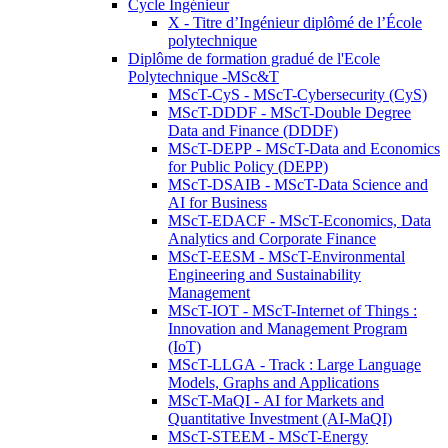
Cycle Ingénieur
X - Titre d’Ingénieur diplômé de l’École
polytechnique
Diplôme de formation gradué de l'Ecole
Polytechnique -MSc&T
MScT-CyS - MScT-Cybersecurity (CyS)
MScT-DDDF - MScT-Double Degree
Data and Finance (DDDF)
MScT-DEPP - MScT-Data and Economics
for Public Policy (DEPP)
MScT-DSAIB - MScT-Data Science and
AI for Business
MScT-EDACF - MScT-Economics, Data
Analytics and Corporate Finance
MScT-EESM - MScT-Environmental
Engineering and Sustainability
Management
MScT-IOT - MScT-Internet of Things :
Innovation and Management Program
(IoT)
MScT-LLGA - Track : Large Language
Models, Graphs and Applications
MScT-MaQI - AI for Markets and
Quantitative Investment (AI-MaQI)
MScT-STEEM - MScT-Energy