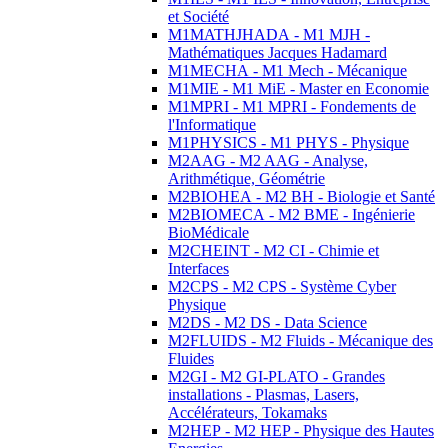
et Société
M1MATHJHADA - M1 MJH -
Mathématiques Jacques Hadamard
M1MECHA - M1 Mech - Mécanique
M1MIE - M1 MiE - Master en Economie
M1MPRI - M1 MPRI - Fondements de
l'Informatique
M1PHYSICS - M1 PHYS - Physique
M2AAG - M2 AAG - Analyse,
Arithmétique, Géométrie
M2BIOHEA - M2 BH - Biologie et Santé
M2BIOMECA - M2 BME - Ingénierie
BioMédicale
M2CHEINT - M2 CI - Chimie et
Interfaces
M2CPS - M2 CPS - Système Cyber
Physique
M2DS - M2 DS - Data Science
M2FLUIDS - M2 Fluids - Mécanique des
Fluides
M2GI - M2 GI-PLATO - Grandes
installations - Plasmas, Lasers,
Accélérateurs, Tokamaks
M2HEP - M2 HEP - Physique des Hautes