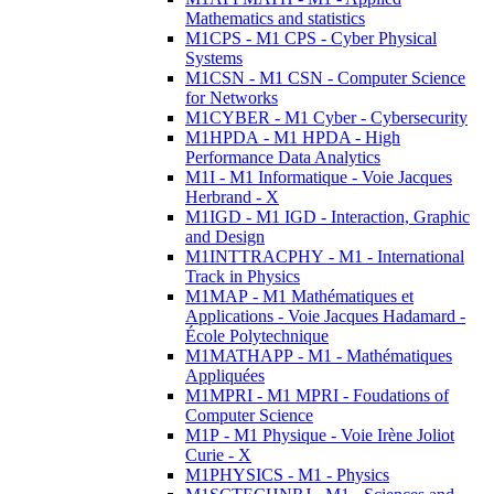
Mathematics and statistics
M1CPS - M1 CPS - Cyber Physical
Systems
M1CSN - M1 CSN - Computer Science
for Networks
M1CYBER - M1 Cyber - Cybersecurity
M1HPDA - M1 HPDA - High
Performance Data Analytics
M1I - M1 Informatique - Voie Jacques
Herbrand - X
M1IGD - M1 IGD - Interaction, Graphic
and Design
M1INTTRACPHY - M1 - International
Track in Physics
M1MAP - M1 Mathématiques et
Applications - Voie Jacques Hadamard -
École Polytechnique
M1MATHAPP - M1 - Mathématiques
Appliquées
M1MPRI - M1 MPRI - Foudations of
Computer Science
M1P - M1 Physique - Voie Irène Joliot
Curie - X
M1PHYSICS - M1 - Physics