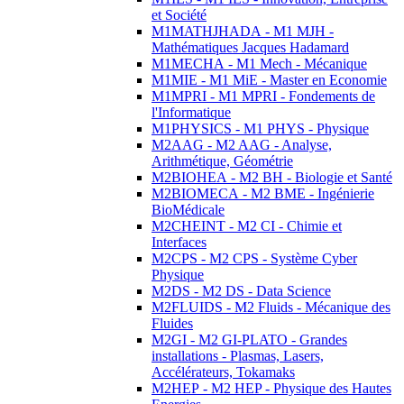
et Société
M1MATHJHADA - M1 MJH -
Mathématiques Jacques Hadamard
M1MECHA - M1 Mech - Mécanique
M1MIE - M1 MiE - Master en Economie
M1MPRI - M1 MPRI - Fondements de
l'Informatique
M1PHYSICS - M1 PHYS - Physique
M2AAG - M2 AAG - Analyse,
Arithmétique, Géométrie
M2BIOHEA - M2 BH - Biologie et Santé
M2BIOMECA - M2 BME - Ingénierie
BioMédicale
M2CHEINT - M2 CI - Chimie et
Interfaces
M2CPS - M2 CPS - Système Cyber
Physique
M2DS - M2 DS - Data Science
M2FLUIDS - M2 Fluids - Mécanique des
Fluides
M2GI - M2 GI-PLATO - Grandes
installations - Plasmas, Lasers,
Accélérateurs, Tokamaks
M2HEP - M2 HEP - Physique des Hautes