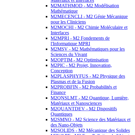
Matériaux et Interfaces
M2MATHMOD - M2 Modélisation
Mathématique
M2MECENCLI - M2 Génie Mécanique
pour les Cliniciens
M2MOCHI - M2 Chimie Moléculaire et
Interfaces
M2MPRI - M2 Fondements de
l'Informatique MPRI
M2MSV - M2 Mathématiques pour les
Sciences du Vivant
M2OPTIM - M2 Optimisation
M2PIC - M2 Projet, Innovation,
Conception
M2PLASPHYFUS - M2 Physique des
Plasmas et de la Fusion
M2PROBFIN - M2 Probabilités et
Finance
M2QNSLMT - M2 Quantique, Lumière,
Matériaux et Nanosciences
M2QUANTDEV - M2 Dispositifs
Quantiques
M2SMNO - M2 Science des Matériaux et
des Nano-Objets
M2SOLIDS - M2 Mécanique des Solides