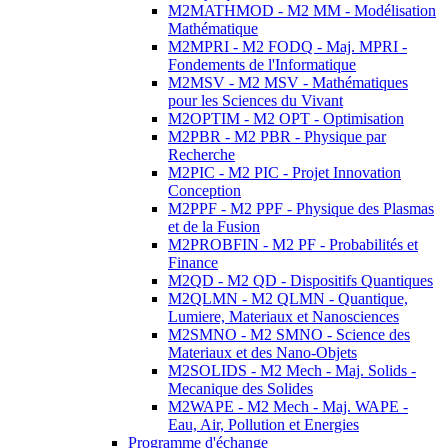
M2MATHMOD - M2 MM - Modélisation
Mathématique
M2MPRI - M2 FODQ - Maj. MPRI -
Fondements de l'Informatique
M2MSV - M2 MSV - Mathématiques
pour les Sciences du Vivant
M2OPTIM - M2 OPT - Optimisation
M2PBR - M2 PBR - Physique par
Recherche
M2PIC - M2 PIC - Projet Innovation
Conception
M2PPF - M2 PPF - Physique des Plasmas
et de la Fusion
M2PROBFIN - M2 PF - Probabilités et
Finance
M2QD - M2 QD - Dispositifs Quantiques
M2QLMN - M2 QLMN - Quantique,
Lumiere, Materiaux et Nanosciences
M2SMNO - M2 SMNO - Science des
Materiaux et des Nano-Objets
M2SOLIDS - M2 Mech - Maj. Solids -
Mecanique des Solides
M2WAPE - M2 Mech - Maj. WAPE -
Eau, Air, Pollution et Energies
Programme d'échange