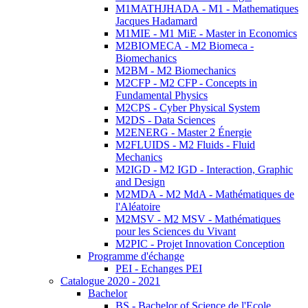
M1MATHJHADA - M1 - Mathematiques
Jacques Hadamard
M1MIE - M1 MiE - Master in Economics
M2BIOMECA - M2 Biomeca -
Biomechanics
M2BM - M2 Biomechanics
M2CFP - M2 CFP - Concepts in
Fundamental Physics
M2CPS - Cyber Physical System
M2DS - Data Sciences
M2ENERG - Master 2 Énergie
M2FLUIDS - M2 Fluids - Fluid
Mechanics
M2IGD - M2 IGD - Interaction, Graphic
and Design
M2MDA - M2 MdA - Mathématiques de
l'Aléatoire
M2MSV - M2 MSV - Mathématiques
pour les Sciences du Vivant
M2PIC - Projet Innovation Conception
Programme d'échange
PEI - Echanges PEI
Catalogue 2020 - 2021
Bachelor
BS - Bachelor of Science de l'Ecole