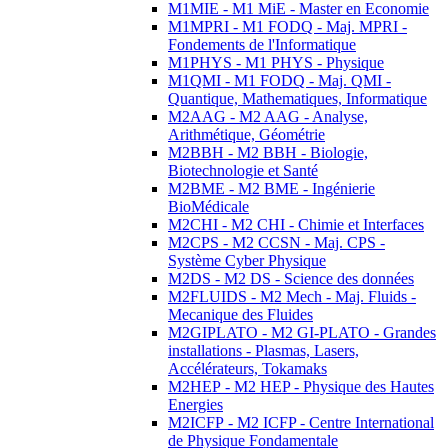
M1MIE - M1 MiE - Master en Economie
M1MPRI - M1 FODQ - Maj. MPRI -
Fondements de l'Informatique
M1PHYS - M1 PHYS - Physique
M1QMI - M1 FODQ - Maj. QMI -
Quantique, Mathematiques, Informatique
M2AAG - M2 AAG - Analyse,
Arithmétique, Géométrie
M2BBH - M2 BBH - Biologie,
Biotechnologie et Santé
M2BME - M2 BME - Ingénierie
BioMédicale
M2CHI - M2 CHI - Chimie et Interfaces
M2CPS - M2 CCSN - Maj. CPS -
Système Cyber Physique
M2DS - M2 DS - Science des données
M2FLUIDS - M2 Mech - Maj. Fluids -
Mecanique des Fluides
M2GIPLATO - M2 GI-PLATO - Grandes
installations - Plasmas, Lasers,
Accélérateurs, Tokamaks
M2HEP - M2 HEP - Physique des Hautes
Energies
M2ICFP - M2 ICFP - Centre International
de Physique Fondamentale