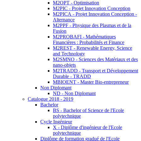
M2OPT - Optimisation
M2PIC - Projet Innovation Conception
M2PICA - Projet Innovation Conception -
Alternance
M2PPF - Physique des Plasmas et de la
Fusion
M2PROBAFI - Mathématiques
Financières : Probabilités et Finance
M2REST - Renewable Energy, Science
and Technology
M2SMNO - Sciences des Matériaux et des
nano-objets
M2TRADD - Transport et Développement
Durable - TRADD
MBIOENT - Master Bio-entrepreneur
Non Diplomant
ND - Non Diplomant
Catalogue 2018 - 2019
Bachelor
BS - Bachelor of Science de l'Ecole
polytechnique
Cycle Ingénieur
X - Diplôme d'ingénieur de l'Ecole
polytechnique
Diplôme de formation gradué de l'Ecole