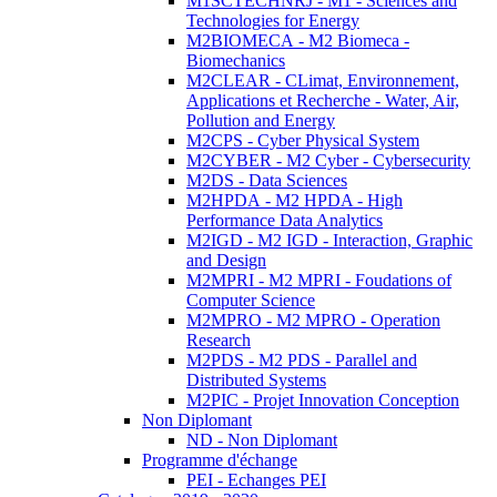
M1SCTECHNRJ - M1 - Sciences and
Technologies for Energy
M2BIOMECA - M2 Biomeca -
Biomechanics
M2CLEAR - CLimat, Environnement,
Applications et Recherche - Water, Air,
Pollution and Energy
M2CPS - Cyber Physical System
M2CYBER - M2 Cyber - Cybersecurity
M2DS - Data Sciences
M2HPDA - M2 HPDA - High
Performance Data Analytics
M2IGD - M2 IGD - Interaction, Graphic
and Design
M2MPRI - M2 MPRI - Foudations of
Computer Science
M2MPRO - M2 MPRO - Operation
Research
M2PDS - M2 PDS - Parallel and
Distributed Systems
M2PIC - Projet Innovation Conception
Non Diplomant
ND - Non Diplomant
Programme d'échange
PEI - Echanges PEI