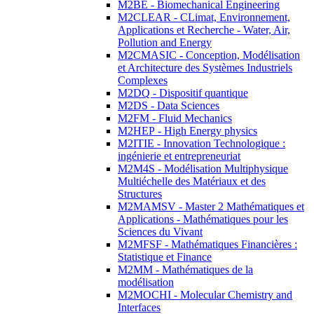
M2BE - Biomechanical Engineering
M2CLEAR - CLimat, Environnement,
Applications et Recherche - Water, Air,
Pollution and Energy
M2CMASIC - Conception, Modélisation
et Architecture des Systèmes Industriels
Complexes
M2DQ - Dispositif quantique
M2DS - Data Sciences
M2FM - Fluid Mechanics
M2HEP - High Energy physics
M2ITIE - Innovation Technologique :
ingénierie et entrepreneuriat
M2M4S - Modélisation Multiphysique
Multiéchelle des Matériaux et des
Structures
M2MAMSV - Master 2 Mathématiques et
Applications - Mathématiques pour les
Sciences du Vivant
M2MFSF - Mathématiques Financières :
Statistique et Finance
M2MM - Mathématiques de la
modélisation
M2MOCHI - Molecular Chemistry and
Interfaces