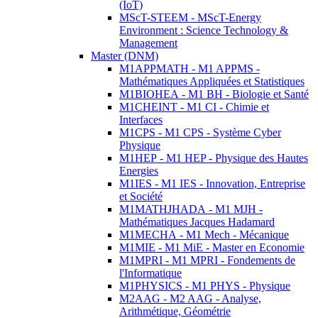
(IoT)
MScT-STEEM - MScT-Energy
Environment : Science Technology &
Management
Master (DNM)
M1APPMATH - M1 APPMS -
Mathématiques Appliquées et Statistiques
M1BIOHEA - M1 BH - Biologie et Santé
M1CHEINT - M1 CI - Chimie et
Interfaces
M1CPS - M1 CPS - Système Cyber
Physique
M1HEP - M1 HEP - Physique des Hautes
Energies
M1IES - M1 IES - Innovation, Entreprise
et Société
M1MATHJHADA - M1 MJH -
Mathématiques Jacques Hadamard
M1MECHA - M1 Mech - Mécanique
M1MIE - M1 MiE - Master en Economie
M1MPRI - M1 MPRI - Fondements de
l'Informatique
M1PHYSICS - M1 PHYS - Physique
M2AAG - M2 AAG - Analyse,
Arithmétique, Géométrie