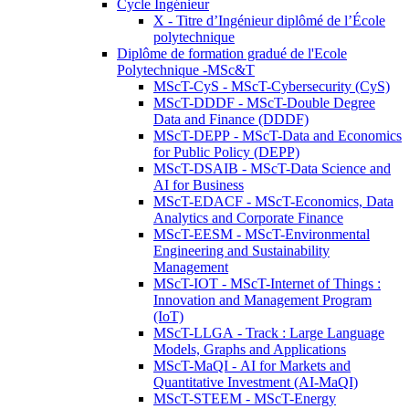
Cycle Ingénieur
X - Titre d’Ingénieur diplômé de l’École
polytechnique
Diplôme de formation gradué de l'Ecole
Polytechnique -MSc&T
MScT-CyS - MScT-Cybersecurity (CyS)
MScT-DDDF - MScT-Double Degree
Data and Finance (DDDF)
MScT-DEPP - MScT-Data and Economics
for Public Policy (DEPP)
MScT-DSAIB - MScT-Data Science and
AI for Business
MScT-EDACF - MScT-Economics, Data
Analytics and Corporate Finance
MScT-EESM - MScT-Environmental
Engineering and Sustainability
Management
MScT-IOT - MScT-Internet of Things :
Innovation and Management Program
(IoT)
MScT-LLGA - Track : Large Language
Models, Graphs and Applications
MScT-MaQI - AI for Markets and
Quantitative Investment (AI-MaQI)
MScT-STEEM - MScT-Energy