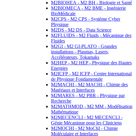
M2BIOHEA - M2 BH - Biologie et Santé
M2BIOMECA - M2 BME - Ingénierie
BioMédicale
M2CPS - M2 CPS - Système Cyber
Physique
M2DS - M2 DS - Data Science
M2FLUIDS - M2 Fluids - Mécanique des
Fluides
M2GI - M2 GI-PLATO - Grandes
installations - Plasmas, Lasers,
Accélérateurs, Tokamaks
M2HEP - M2 HEP - Physique des Hautes
Energies
M2ICFP - M2 ICFP - Centre International
de Physique Fondamentale
M2MACHI - M2 MACHI - Chimie des
Matériaux et Interfaces
M2MARES - M2 PBR - Physique par
Recherche
M2MATHMOD - M2 MM - Modélisation
Mathématique
M2MECENCLI - M2 MECENCLI -
Génie Mécanique pour les Cliniciens
M2MOCHI - M2 MoChI - Chimie
Moléculaire et Interfaces