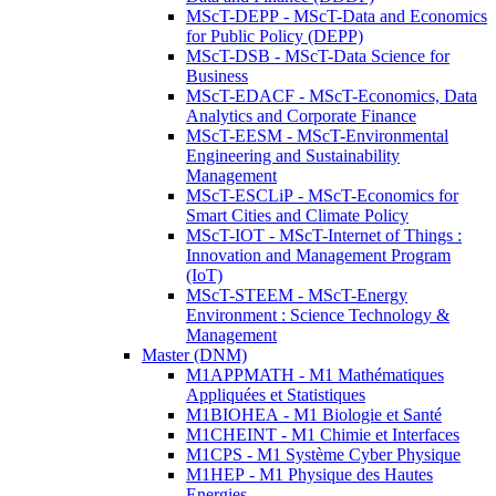
MScT-DEPP - MScT-Data and Economics
for Public Policy (DEPP)
MScT-DSB - MScT-Data Science for
Business
MScT-EDACF - MScT-Economics, Data
Analytics and Corporate Finance
MScT-EESM - MScT-Environmental
Engineering and Sustainability
Management
MScT-ESCLiP - MScT-Economics for
Smart Cities and Climate Policy
MScT-IOT - MScT-Internet of Things :
Innovation and Management Program
(IoT)
MScT-STEEM - MScT-Energy
Environment : Science Technology &
Management
Master (DNM)
M1APPMATH - M1 Mathématiques
Appliquées et Statistiques
M1BIOHEA - M1 Biologie et Santé
M1CHEINT - M1 Chimie et Interfaces
M1CPS - M1 Système Cyber Physique
M1HEP - M1 Physique des Hautes
Energies