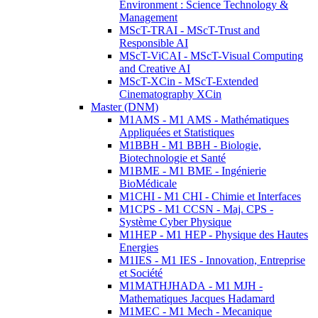
Environment : Science Technology &
Management
MScT-TRAI - MScT-Trust and
Responsible AI
MScT-ViCAI - MScT-Visual Computing
and Creative AI
MScT-XCin - MScT-Extended
Cinematography XCin
Master (DNM)
M1AMS - M1 AMS - Mathématiques
Appliquées et Statistiques
M1BBH - M1 BBH - Biologie,
Biotechnologie et Santé
M1BME - M1 BME - Ingénierie
BioMédicale
M1CHI - M1 CHI - Chimie et Interfaces
M1CPS - M1 CCSN - Maj. CPS -
Système Cyber Physique
M1HEP - M1 HEP - Physique des Hautes
Energies
M1IES - M1 IES - Innovation, Entreprise
et Société
M1MATHJHADA - M1 MJH -
Mathematiques Jacques Hadamard
M1MEC - M1 Mech - Mecanique