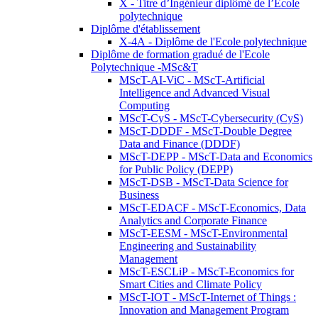
X - Titre d’Ingénieur diplômé de l’École
polytechnique
Diplôme d'établissement
X-4A - Diplôme de l'Ecole polytechnique
Diplôme de formation gradué de l'Ecole
Polytechnique -MSc&T
MScT-AI-ViC - MScT-Artificial
Intelligence and Advanced Visual
Computing
MScT-CyS - MScT-Cybersecurity (CyS)
MScT-DDDF - MScT-Double Degree
Data and Finance (DDDF)
MScT-DEPP - MScT-Data and Economics
for Public Policy (DEPP)
MScT-DSB - MScT-Data Science for
Business
MScT-EDACF - MScT-Economics, Data
Analytics and Corporate Finance
MScT-EESM - MScT-Environmental
Engineering and Sustainability
Management
MScT-ESCLiP - MScT-Economics for
Smart Cities and Climate Policy
MScT-IOT - MScT-Internet of Things :
Innovation and Management Program