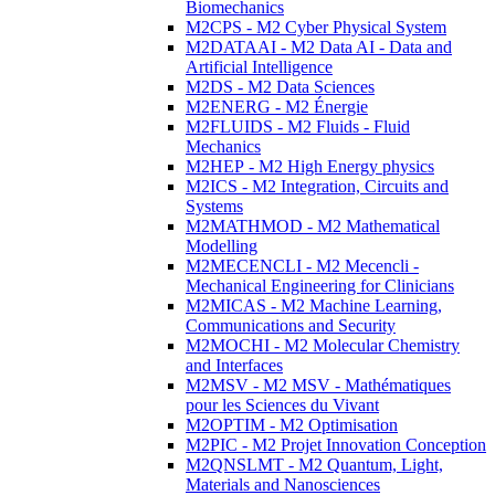
Biomechanics
M2CPS - M2 Cyber Physical System
M2DATAAI - M2 Data AI - Data and
Artificial Intelligence
M2DS - M2 Data Sciences
M2ENERG - M2 Énergie
M2FLUIDS - M2 Fluids - Fluid
Mechanics
M2HEP - M2 High Energy physics
M2ICS - M2 Integration, Circuits and
Systems
M2MATHMOD - M2 Mathematical
Modelling
M2MECENCLI - M2 Mecencli -
Mechanical Engineering for Clinicians
M2MICAS - M2 Machine Learning,
Communications and Security
M2MOCHI - M2 Molecular Chemistry
and Interfaces
M2MSV - M2 MSV - Mathématiques
pour les Sciences du Vivant
M2OPTIM - M2 Optimisation
M2PIC - M2 Projet Innovation Conception
M2QNSLMT - M2 Quantum, Light,
Materials and Nanosciences