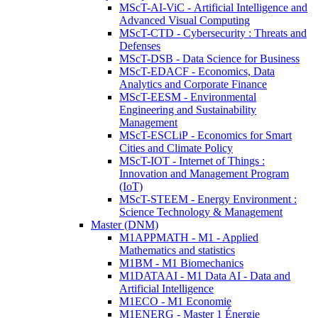
MScT-AI-ViC - Artificial Intelligence and
Advanced Visual Computing
MScT-CTD - Cybersecurity : Threats and
Defenses
MScT-DSB - Data Science for Business
MScT-EDACF - Economics, Data
Analytics and Corporate Finance
MScT-EESM - Environmental
Engineering and Sustainability
Management
MScT-ESCLiP - Economics for Smart
Cities and Climate Policy
MScT-IOT - Internet of Things :
Innovation and Management Program
(IoT)
MScT-STEEM - Energy Environment :
Science Technology & Management
Master (DNM)
M1APPMATH - M1 - Applied
Mathematics and statistics
M1BM - M1 Biomechanics
M1DATAAI - M1 Data AI - Data and
Artificial Intelligence
M1ECO - M1 Economie
M1ENERG - Master 1 Énergie