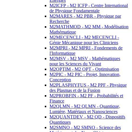
Energies
M2ICFP - M2 ICFP - Centre International
de Physique Fondamentale
M2MARES - M2 PBR - Physique par
Recherche
M2MATHMOD - M2 MM - Modélisation
Mathématique
M2MECENCLI - M2 MECENCLI -
Génie Mécanique pour les Cliniciens
M2MPRI - M2 MPRI - Fondements de
l'Informatique
M2MSV - M2 MSV - Mathématiques
pour les Sciences du Vivant
M2OPTIM - M2 OPT - Optimisation
M2PIC - M2 PIC - Projet, Innovation,
Conception
M2PLASPHYFUS - M2 PPF - Physique
des Plasmas et de la Fusion
M2PROBFIN - M2 PF - Probabilités et
Finance
M2QLMN - M2 QLMN - Quantique,
Lumière, Matériaux et Nanosciences
M2QUANTDEV - M2 QD - Dispositifs
Quantiques
M2SMNO - M2 SMNO - Science des