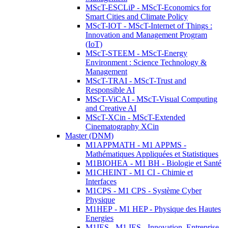
MScT-ESCLiP - MScT-Economics for
Smart Cities and Climate Policy
MScT-IOT - MScT-Internet of Things :
Innovation and Management Program
(IoT)
MScT-STEEM - MScT-Energy
Environment : Science Technology &
Management
MScT-TRAI - MScT-Trust and
Responsible AI
MScT-ViCAI - MScT-Visual Computing
and Creative AI
MScT-XCin - MScT-Extended
Cinematography XCin
Master (DNM)
M1APPMATH - M1 APPMS -
Mathématiques Appliquées et Statistiques
M1BIOHEA - M1 BH - Biologie et Santé
M1CHEINT - M1 CI - Chimie et
Interfaces
M1CPS - M1 CPS - Système Cyber
Physique
M1HEP - M1 HEP - Physique des Hautes
Energies
M1IES - M1 IES - Innovation, Entreprise