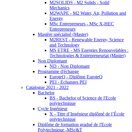
M2SOLIDS - M2 Solids - Solid
Mechanics
M2WAPE - M2 Water, Air, Pollution and
Energy
MSc Entrepreneurs - MSc X-HEC
Entrepreneurs
Mastère spécialisé (Master)
M2REST - Renewable Energy, Science
and Technology
MS ETRE - MS Energies Renouvelables :
Technologies & Entrepreneuriat (Master)
Non Diplomant
ND - Non Diplomant
Programme d'échange
EuroteQ - Diplôme EuroteQ
PEI - Echanges PEI
Catalogue 2021 - 2022
Bachelor
BS - Bachelor of Science de l'Ecole
polytechnique
Cycle Ingénieur
X - Titre d’Ingénieur diplômé de l’École
polytechnique
Diplôme de formation gradué de l'Ecole
Polytechnique -MSc&T