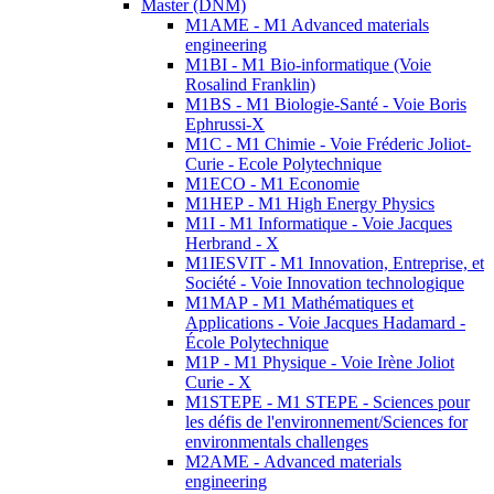
Master (DNM)
M1AME - M1 Advanced materials
engineering
M1BI - M1 Bio-informatique (Voie
Rosalind Franklin)
M1BS - M1 Biologie-Santé - Voie Boris
Ephrussi-X
M1C - M1 Chimie - Voie Fréderic Joliot-
Curie - Ecole Polytechnique
M1ECO - M1 Economie
M1HEP - M1 High Energy Physics
M1I - M1 Informatique - Voie Jacques
Herbrand - X
M1IESVIT - M1 Innovation, Entreprise, et
Société - Voie Innovation technologique
M1MAP - M1 Mathématiques et
Applications - Voie Jacques Hadamard -
École Polytechnique
M1P - M1 Physique - Voie Irène Joliot
Curie - X
M1STEPE - M1 STEPE - Sciences pour
les défis de l'environnement/Sciences for
environmentals challenges
M2AME - Advanced materials
engineering