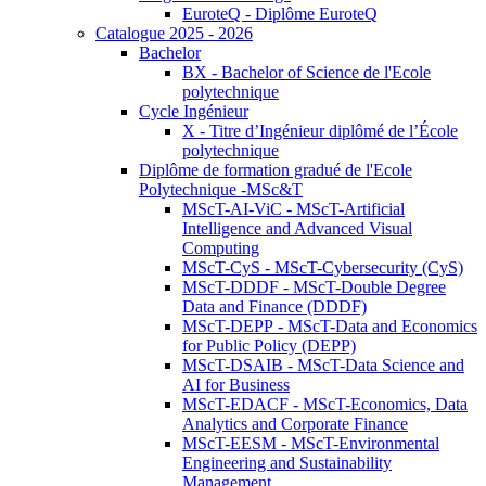
EuroteQ - Diplôme EuroteQ
Catalogue 2025 - 2026
Bachelor
BX - Bachelor of Science de l'Ecole
polytechnique
Cycle Ingénieur
X - Titre d’Ingénieur diplômé de l’École
polytechnique
Diplôme de formation gradué de l'Ecole
Polytechnique -MSc&T
MScT-AI-ViC - MScT-Artificial
Intelligence and Advanced Visual
Computing
MScT-CyS - MScT-Cybersecurity (CyS)
MScT-DDDF - MScT-Double Degree
Data and Finance (DDDF)
MScT-DEPP - MScT-Data and Economics
for Public Policy (DEPP)
MScT-DSAIB - MScT-Data Science and
AI for Business
MScT-EDACF - MScT-Economics, Data
Analytics and Corporate Finance
MScT-EESM - MScT-Environmental
Engineering and Sustainability
Management