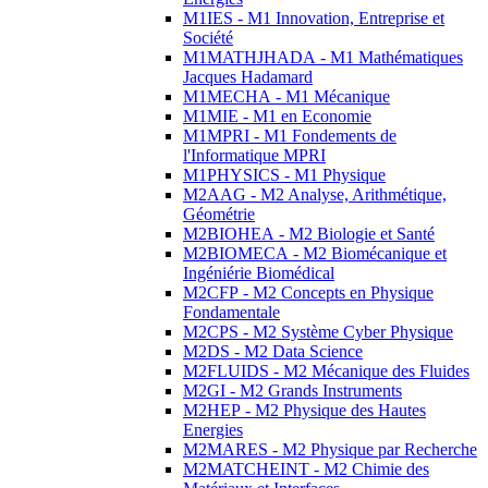
M1IES - M1 Innovation, Entreprise et
Société
M1MATHJHADA - M1 Mathématiques
Jacques Hadamard
M1MECHA - M1 Mécanique
M1MIE - M1 en Economie
M1MPRI - M1 Fondements de
l'Informatique MPRI
M1PHYSICS - M1 Physique
M2AAG - M2 Analyse, Arithmétique,
Géométrie
M2BIOHEA - M2 Biologie et Santé
M2BIOMECA - M2 Biomécanique et
Ingéniérie Biomédical
M2CFP - M2 Concepts en Physique
Fondamentale
M2CPS - M2 Système Cyber Physique
M2DS - M2 Data Science
M2FLUIDS - M2 Mécanique des Fluides
M2GI - M2 Grands Instruments
M2HEP - M2 Physique des Hautes
Energies
M2MARES - M2 Physique par Recherche
M2MATCHEINT - M2 Chimie des