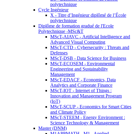
polytechnique
Cycle Ingénieur
X - Titre d’Ingénieur diplômé de l’École
polytechnique
Diplôme de formation gradué de l'Ecole
Polytechnique -MSc&T
MScT-AIAVC - Artificial Intelligence and
Advanced Visual Computing
MScT-CTD - Cybersecurity : Threats and
Defenses
MScT-DSB - Data Science for Business
MScT-ECOSEM - Environmental
Engineering and Sustainability
Management
MScT-EDACF - Economics, Data
Analytics and Corporate Finance
MScT-IOT - Internet of Things :
Innovation and Management Program
(IoT)
MScT-SCUP - Economics for Smart Cities
and Climate Policy
MScT-STEEM - Energy Environment :
Science Technology & Management
Master (DNM)
M1APPMATH - M1 - Applied