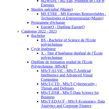
M2WAPE - M2 Eau, Pollution de l'Air et
Energies
Mastère spécialisé (Master)
MS ETRE - MS Energies Renouvelables :
Technologies et Entrepreneuriat (Master)
Programme d'échange
EuroteQ - Diplôme EuroteQ
Catalogue 2022 - 2023
Bachelor
BS - Bachelor of Science de l'Ecole
polytechnique
Cycle Ingénieur
X - Titre d’Ingénieur diplômé de l’École
polytechnique
Diplôme de formation gradué de l'Ecole
Polytechnique -MSc&T
MScT-AI-ViC - MScT-Artificial
Intelligence and Advanced Visual
Computing
MScT-CTD - MScT-Cybersecurity :
Threats and Defenses
MScT-DSB - MScT-Data Science for
Business
MScT-EDACF - MScT-Economics, Data
Analytics and Corporate Finance