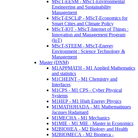
MScT-EESM - MScT-Environmental
Engineering and Sustainability
Management
MScT-ESCLiP - MScT-Economics for
Smart Cities and Climate Policy
MScT-IOT - MScT-Internet of Things :
Innovation and Management Program
(IoT)
MScT-STEEM - MScT-Energy
Environment : Science Technology &
Management
Master (DNM)
M1APPMATH - M1 Applied Mathematics
and statistics
M1CHEINT - M1 Chemistry and
Interfaces
M1CPS - M1 CPS - Cyber Physical
Systems
M1HEP - M1 High Energy Physics
M1MATHJHADA - M1 Mathematiques
Jacques Hadamard
M1MECHA - M1 Mechanics
M1MIE - M1 MIE - Master in Economics
M2BIOHEA - M2 Biology and Health
M2BIOMECA - M2 Biomeca -