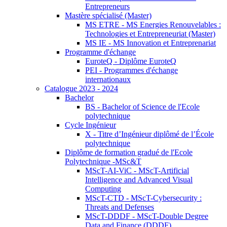
Entrepreneurs
Mastère spécialisé (Master)
MS ETRE - MS Energies Renouvelables :
Technologies et Entrepreneuriat (Master)
MS IE - MS Innovation et Entreprenariat
Programme d'échange
EuroteQ - Diplôme EuroteQ
PEI - Programmes d'échange
internationaux
Catalogue 2023 - 2024
Bachelor
BS - Bachelor of Science de l'Ecole
polytechnique
Cycle Ingénieur
X - Titre d’Ingénieur diplômé de l’École
polytechnique
Diplôme de formation gradué de l'Ecole
Polytechnique -MSc&T
MScT-AI-ViC - MScT-Artificial
Intelligence and Advanced Visual
Computing
MScT-CTD - MScT-Cybersecurity :
Threats and Defenses
MScT-DDDF - MScT-Double Degree
Data and Finance (DDDF)