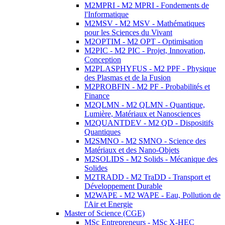
M2MPRI - M2 MPRI - Fondements de
l'Informatique
M2MSV - M2 MSV - Mathématiques
pour les Sciences du Vivant
M2OPTIM - M2 OPT - Optimisation
M2PIC - M2 PIC - Projet, Innovation,
Conception
M2PLASPHYFUS - M2 PPF - Physique
des Plasmas et de la Fusion
M2PROBFIN - M2 PF - Probabilités et
Finance
M2QLMN - M2 QLMN - Quantique,
Lumière, Matériaux et Nanosciences
M2QUANTDEV - M2 QD - Dispositifs
Quantiques
M2SMNO - M2 SMNO - Science des
Matériaux et des Nano-Objets
M2SOLIDS - M2 Solids - Mécanique des
Solides
M2TRADD - M2 TraDD - Transport et
Développement Durable
M2WAPE - M2 WAPE - Eau, Pollution de
l'Air et Energie
Master of Science (CGE)
MSc Entrepreneurs - MSc X-HEC