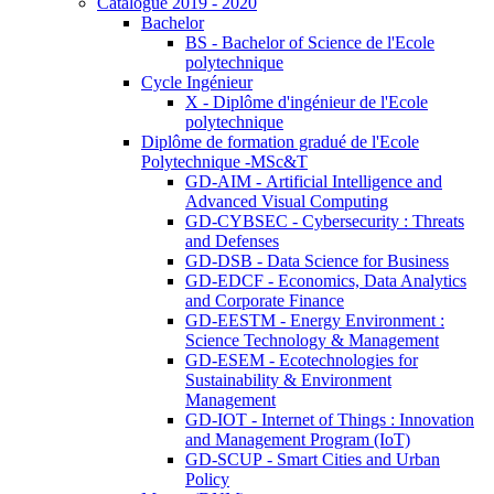
Catalogue 2019 - 2020
Bachelor
BS - Bachelor of Science de l'Ecole
polytechnique
Cycle Ingénieur
X - Diplôme d'ingénieur de l'Ecole
polytechnique
Diplôme de formation gradué de l'Ecole
Polytechnique -MSc&T
GD-AIM - Artificial Intelligence and
Advanced Visual Computing
GD-CYBSEC - Cybersecurity : Threats
and Defenses
GD-DSB - Data Science for Business
GD-EDCF - Economics, Data Analytics
and Corporate Finance
GD-EESTM - Energy Environment :
Science Technology & Management
GD-ESEM - Ecotechnologies for
Sustainability & Environment
Management
GD-IOT - Internet of Things : Innovation
and Management Program (IoT)
GD-SCUP - Smart Cities and Urban
Policy