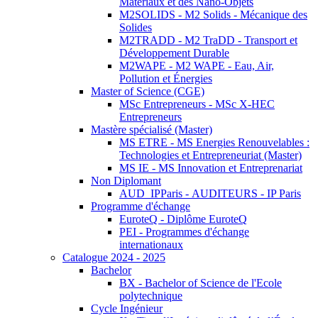
Matériaux et des Nano-Objets
M2SOLIDS - M2 Solids - Mécanique des
Solides
M2TRADD - M2 TraDD - Transport et
Développement Durable
M2WAPE - M2 WAPE - Eau, Air,
Pollution et Énergies
Master of Science (CGE)
MSc Entrepreneurs - MSc X-HEC
Entrepreneurs
Mastère spécialisé (Master)
MS ETRE - MS Energies Renouvelables :
Technologies et Entrepreneuriat (Master)
MS IE - MS Innovation et Entreprenariat
Non Diplomant
AUD_IPParis - AUDITEURS - IP Paris
Programme d'échange
EuroteQ - Diplôme EuroteQ
PEI - Programmes d'échange
internationaux
Catalogue 2024 - 2025
Bachelor
BX - Bachelor of Science de l'Ecole
polytechnique
Cycle Ingénieur