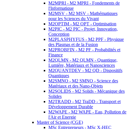
M2MPRI - M2 MPRI - Fondements de
l'Informatique
M2MSV - M2 MSV - Mathématiques
pour les Sciences du Vivant
M2OPTIM - M2 OPT - Optimisation
M2PIC - M2 PIC - Projet, Innovation,
Conception
M2PLASPHYFUS - M2 PPF - Physique
des Plasmas et de la Fusion
M2PROBFIN - M2 PF - Probabilités et
Finance
M2QLMN - M2 QLMN - Quantique,
Lumière, Matériaux et Nanosciences
M2QUANTDEV - M2 QD - Dispositifs
Quantiques
M2SMNO - M2 SMNO - Science des
Matériaux et des Nano-Objets
M2SOLIDS - M2 Solids - Mécanique des
Solides
M2TRADD - M2 TraDD - Transport et
Développement Durable
M2WAPE - M2 WAPE - Eau, Pollution de
l'Air et Energie
Master of Science (CGE)
MSc Entrepreneurs - MSc X-HEC