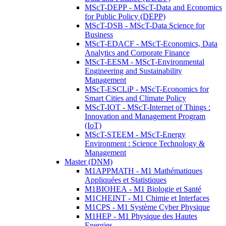
MScT-DEPP - MScT-Data and Economics
for Public Policy (DEPP)
MScT-DSB - MScT-Data Science for
Business
MScT-EDACF - MScT-Economics, Data
Analytics and Corporate Finance
MScT-EESM - MScT-Environmental
Engineering and Sustainability
Management
MScT-ESCLiP - MScT-Economics for
Smart Cities and Climate Policy
MScT-IOT - MScT-Internet of Things :
Innovation and Management Program
(IoT)
MScT-STEEM - MScT-Energy
Environment : Science Technology &
Management
Master (DNM)
M1APPMATH - M1 Mathématiques
Appliquées et Statistiques
M1BIOHEA - M1 Biologie et Santé
M1CHEINT - M1 Chimie et Interfaces
M1CPS - M1 Système Cyber Physique
M1HEP - M1 Physique des Hautes
Energies