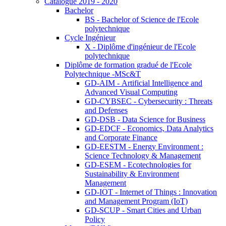
Catalogue 2019 - 2020
Bachelor
BS - Bachelor of Science de l'Ecole
polytechnique
Cycle Ingénieur
X - Diplôme d'ingénieur de l'Ecole
polytechnique
Diplôme de formation gradué de l'Ecole
Polytechnique -MSc&T
GD-AIM - Artificial Intelligence and
Advanced Visual Computing
GD-CYBSEC - Cybersecurity : Threats
and Defenses
GD-DSB - Data Science for Business
GD-EDCF - Economics, Data Analytics
and Corporate Finance
GD-EESTM - Energy Environment :
Science Technology & Management
GD-ESEM - Ecotechnologies for
Sustainability & Environment
Management
GD-IOT - Internet of Things : Innovation
and Management Program (IoT)
GD-SCUP - Smart Cities and Urban
Policy