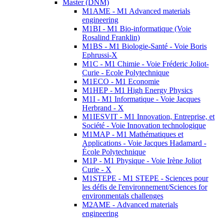
Master (DNM)
M1AME - M1 Advanced materials
engineering
M1BI - M1 Bio-informatique (Voie
Rosalind Franklin)
M1BS - M1 Biologie-Santé - Voie Boris
Ephrussi-X
M1C - M1 Chimie - Voie Fréderic Joliot-
Curie - Ecole Polytechnique
M1ECO - M1 Economie
M1HEP - M1 High Energy Physics
M1I - M1 Informatique - Voie Jacques
Herbrand - X
M1IESVIT - M1 Innovation, Entreprise, et
Société - Voie Innovation technologique
M1MAP - M1 Mathématiques et
Applications - Voie Jacques Hadamard -
École Polytechnique
M1P - M1 Physique - Voie Irène Joliot
Curie - X
M1STEPE - M1 STEPE - Sciences pour
les défis de l'environnement/Sciences for
environmentals challenges
M2AME - Advanced materials
engineering