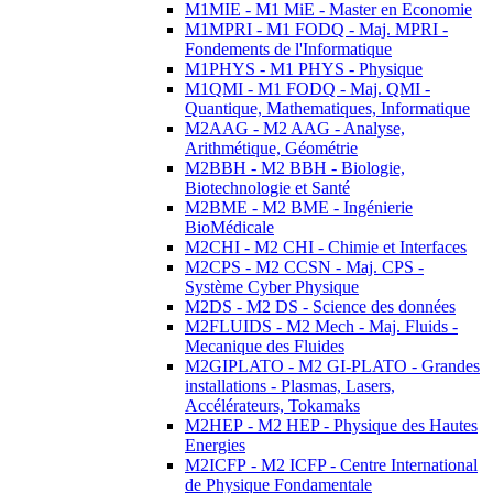
M1MIE - M1 MiE - Master en Economie
M1MPRI - M1 FODQ - Maj. MPRI -
Fondements de l'Informatique
M1PHYS - M1 PHYS - Physique
M1QMI - M1 FODQ - Maj. QMI -
Quantique, Mathematiques, Informatique
M2AAG - M2 AAG - Analyse,
Arithmétique, Géométrie
M2BBH - M2 BBH - Biologie,
Biotechnologie et Santé
M2BME - M2 BME - Ingénierie
BioMédicale
M2CHI - M2 CHI - Chimie et Interfaces
M2CPS - M2 CCSN - Maj. CPS -
Système Cyber Physique
M2DS - M2 DS - Science des données
M2FLUIDS - M2 Mech - Maj. Fluids -
Mecanique des Fluides
M2GIPLATO - M2 GI-PLATO - Grandes
installations - Plasmas, Lasers,
Accélérateurs, Tokamaks
M2HEP - M2 HEP - Physique des Hautes
Energies
M2ICFP - M2 ICFP - Centre International
de Physique Fondamentale