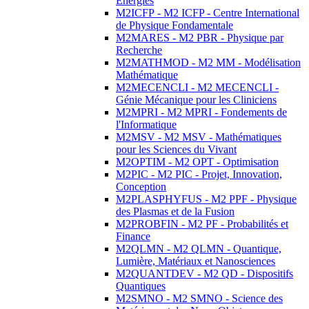
Energies
M2ICFP - M2 ICFP - Centre International
de Physique Fondamentale
M2MARES - M2 PBR - Physique par
Recherche
M2MATHMOD - M2 MM - Modélisation
Mathématique
M2MECENCLI - M2 MECENCLI -
Génie Mécanique pour les Cliniciens
M2MPRI - M2 MPRI - Fondements de
l'Informatique
M2MSV - M2 MSV - Mathématiques
pour les Sciences du Vivant
M2OPTIM - M2 OPT - Optimisation
M2PIC - M2 PIC - Projet, Innovation,
Conception
M2PLASPHYFUS - M2 PPF - Physique
des Plasmas et de la Fusion
M2PROBFIN - M2 PF - Probabilités et
Finance
M2QLMN - M2 QLMN - Quantique,
Lumière, Matériaux et Nanosciences
M2QUANTDEV - M2 QD - Dispositifs
Quantiques
M2SMNO - M2 SMNO - Science des