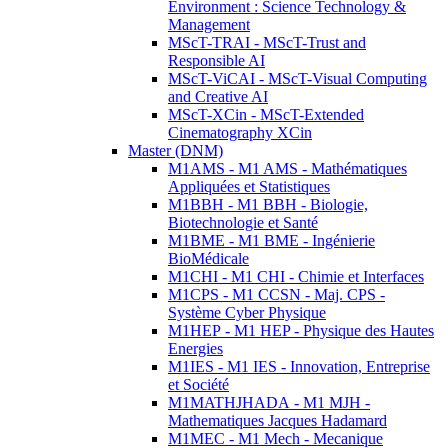
Environment : Science Technology &
Management
MScT-TRAI - MScT-Trust and
Responsible AI
MScT-ViCAI - MScT-Visual Computing
and Creative AI
MScT-XCin - MScT-Extended
Cinematography XCin
Master (DNM)
M1AMS - M1 AMS - Mathématiques
Appliquées et Statistiques
M1BBH - M1 BBH - Biologie,
Biotechnologie et Santé
M1BME - M1 BME - Ingénierie
BioMédicale
M1CHI - M1 CHI - Chimie et Interfaces
M1CPS - M1 CCSN - Maj. CPS -
Système Cyber Physique
M1HEP - M1 HEP - Physique des Hautes
Energies
M1IES - M1 IES - Innovation, Entreprise
et Société
M1MATHJHADA - M1 MJH -
Mathematiques Jacques Hadamard
M1MEC - M1 Mech - Mecanique