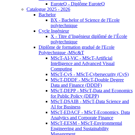
EuroteQ - Diplôme EuroteQ
Catalogue 2025 - 2026
Bachelor
BX - Bachelor of Science de l'Ecole
polytechnique
Cycle Ingénieur
X - Titre d’Ingénieur diplômé de l’École
polytechnique
Diplôme de formation gradué de l'Ecole
Polytechnique -MSc&T
MScT-AI-ViC - MScT-Artificial
Intelligence and Advanced Visual
Computing
MScT-CyS - MScT-Cybersecurity (CyS)
MScT-DDDF - MScT-Double Degree
Data and Finance (DDDF)
MScT-DEPP - MScT-Data and Economics
for Public Policy (DEPP)
MScT-DSAIB - MScT-Data Science and
AI for Business
MScT-EDACF - MScT-Economics, Data
Analytics and Corporate Finance
MScT-EESM - MScT-Environmental
Engineering and Sustainability
Management