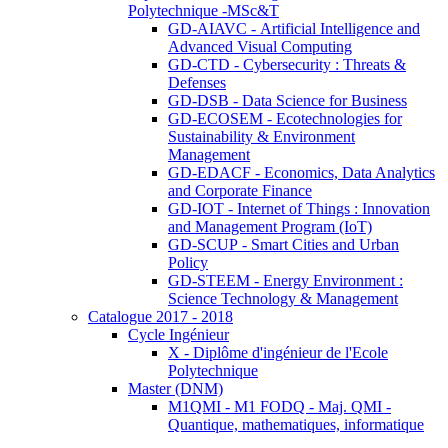
Polytechnique -MSc&T
GD-AIAVC - Artificial Intelligence and
Advanced Visual Computing
GD-CTD - Cybersecurity : Threats &
Defenses
GD-DSB - Data Science for Business
GD-ECOSEM - Ecotechnologies for
Sustainability & Environment
Management
GD-EDACF - Economics, Data Analytics
and Corporate Finance
GD-IOT - Internet of Things : Innovation
and Management Program (IoT)
GD-SCUP - Smart Cities and Urban
Policy
GD-STEEM - Energy Environment :
Science Technology & Management
Catalogue 2017 - 2018
Cycle Ingénieur
X - Diplôme d'ingénieur de l'Ecole
Polytechnique
Master (DNM)
M1QMI - M1 FODQ - Maj. QMI -
Quantique, mathematiques, informatique