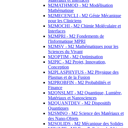
Matériaux et Interfaces
M2MATHMOD - M2 Modélisation
Mathématique
M2MECENCLI - M2 Génie Mécanique
pour les Cliniciens
M2MOCHI - M2 Chimie Moléculaire et
Interfaces
M2MPRI - M2 Fondements de
l'Informatique MPRI
M2MSV - M2 Mathématiques pour les
Sciences du Vivant
M2OPTIM - M2 Optimisation
M2PIC - M2 Projet, Innovation,
Conception
M2PLASPHYFUS - M2 Physique des
Plasmas et de la Fusion
M2PROBFIN - M2 Probabilités et
Finance
M2QNSLMT - M2 Quantique, Lumière,
Matériaux et Nanosciences
M2QUANTDEV - M2 Dispositifs
Quantiques
M2SMNO - M2 Science des Matériaux et
des Nano-Objets
M2SOLIDS - M2 Mécanique des Solides