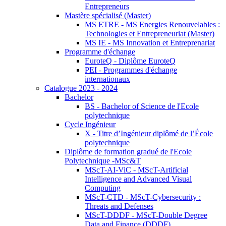
Entrepreneurs
Mastère spécialisé (Master)
MS ETRE - MS Energies Renouvelables :
Technologies et Entrepreneuriat (Master)
MS IE - MS Innovation et Entreprenariat
Programme d'échange
EuroteQ - Diplôme EuroteQ
PEI - Programmes d'échange
internationaux
Catalogue 2023 - 2024
Bachelor
BS - Bachelor of Science de l'Ecole
polytechnique
Cycle Ingénieur
X - Titre d’Ingénieur diplômé de l’École
polytechnique
Diplôme de formation gradué de l'Ecole
Polytechnique -MSc&T
MScT-AI-ViC - MScT-Artificial
Intelligence and Advanced Visual
Computing
MScT-CTD - MScT-Cybersecurity :
Threats and Defenses
MScT-DDDF - MScT-Double Degree
Data and Finance (DDDF)