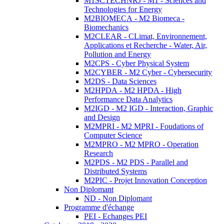
M1SCTECHNRJ - M1 - Sciences and
Technologies for Energy
M2BIOMECA - M2 Biomeca -
Biomechanics
M2CLEAR - CLimat, Environnement,
Applications et Recherche - Water, Air,
Pollution and Energy
M2CPS - Cyber Physical System
M2CYBER - M2 Cyber - Cybersecurity
M2DS - Data Sciences
M2HPDA - M2 HPDA - High
Performance Data Analytics
M2IGD - M2 IGD - Interaction, Graphic
and Design
M2MPRI - M2 MPRI - Foudations of
Computer Science
M2MPRO - M2 MPRO - Operation
Research
M2PDS - M2 PDS - Parallel and
Distributed Systems
M2PIC - Projet Innovation Conception
Non Diplomant
ND - Non Diplomant
Programme d'échange
PEI - Echanges PEI