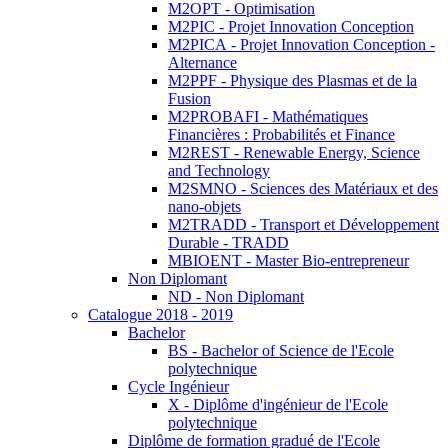
M2OPT - Optimisation
M2PIC - Projet Innovation Conception
M2PICA - Projet Innovation Conception -
Alternance
M2PPF - Physique des Plasmas et de la
Fusion
M2PROBAFI - Mathématiques
Financières : Probabilités et Finance
M2REST - Renewable Energy, Science
and Technology
M2SMNO - Sciences des Matériaux et des
nano-objets
M2TRADD - Transport et Développement
Durable - TRADD
MBIOENT - Master Bio-entrepreneur
Non Diplomant
ND - Non Diplomant
Catalogue 2018 - 2019
Bachelor
BS - Bachelor of Science de l'Ecole
polytechnique
Cycle Ingénieur
X - Diplôme d'ingénieur de l'Ecole
polytechnique
Diplôme de formation gradué de l'Ecole