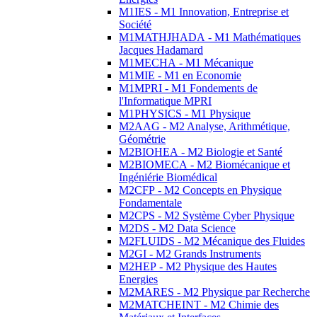
M1IES - M1 Innovation, Entreprise et
Société
M1MATHJHADA - M1 Mathématiques
Jacques Hadamard
M1MECHA - M1 Mécanique
M1MIE - M1 en Economie
M1MPRI - M1 Fondements de
l'Informatique MPRI
M1PHYSICS - M1 Physique
M2AAG - M2 Analyse, Arithmétique,
Géométrie
M2BIOHEA - M2 Biologie et Santé
M2BIOMECA - M2 Biomécanique et
Ingéniérie Biomédical
M2CFP - M2 Concepts en Physique
Fondamentale
M2CPS - M2 Système Cyber Physique
M2DS - M2 Data Science
M2FLUIDS - M2 Mécanique des Fluides
M2GI - M2 Grands Instruments
M2HEP - M2 Physique des Hautes
Energies
M2MARES - M2 Physique par Recherche
M2MATCHEINT - M2 Chimie des