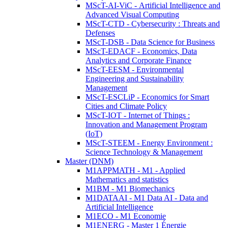
MScT-AI-ViC - Artificial Intelligence and
Advanced Visual Computing
MScT-CTD - Cybersecurity : Threats and
Defenses
MScT-DSB - Data Science for Business
MScT-EDACF - Economics, Data
Analytics and Corporate Finance
MScT-EESM - Environmental
Engineering and Sustainability
Management
MScT-ESCLiP - Economics for Smart
Cities and Climate Policy
MScT-IOT - Internet of Things :
Innovation and Management Program
(IoT)
MScT-STEEM - Energy Environment :
Science Technology & Management
Master (DNM)
M1APPMATH - M1 - Applied
Mathematics and statistics
M1BM - M1 Biomechanics
M1DATAAI - M1 Data AI - Data and
Artificial Intelligence
M1ECO - M1 Economie
M1ENERG - Master 1 Énergie