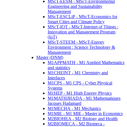
MScT-EESM - MScT-Environmental
Engineering and Sustainability
Management
MScT-ESCLiP - MScT-Economics for
Smart Cities and Climate Policy
MScT-IOT - MScT-Internet of Things :
Innovation and Management Program
(IoT)
MScT-STEEM - MScT-Energy
Environment : Science Technology &
Management
Master (DNM)
M1APPMATH - M1 Applied Mathematics
and statistics
M1CHEINT - M1 Chemistry and
Interfaces
M1CPS - M1 CPS - Cyber Physical
Systems
M1HEP - M1 High Energy Physics
M1MATHJHADA - M1 Mathematiques
Jacques Hadamard
M1MECHA - M1 Mechanics
M1MIE - M1 MIE - Master in Economics
M2BIOHEA - M2 Biology and Health
M2BIOMECA - M2 Biomeca -