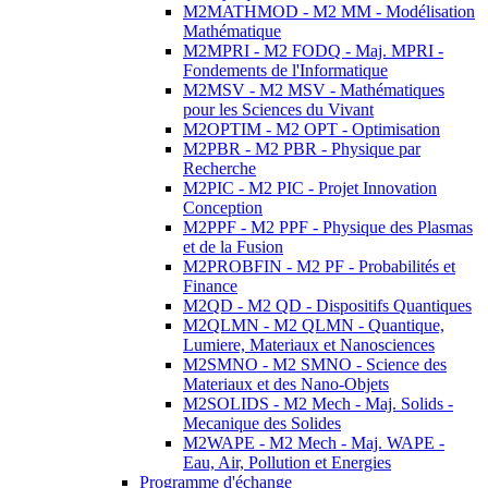
M2MATHMOD - M2 MM - Modélisation
Mathématique
M2MPRI - M2 FODQ - Maj. MPRI -
Fondements de l'Informatique
M2MSV - M2 MSV - Mathématiques
pour les Sciences du Vivant
M2OPTIM - M2 OPT - Optimisation
M2PBR - M2 PBR - Physique par
Recherche
M2PIC - M2 PIC - Projet Innovation
Conception
M2PPF - M2 PPF - Physique des Plasmas
et de la Fusion
M2PROBFIN - M2 PF - Probabilités et
Finance
M2QD - M2 QD - Dispositifs Quantiques
M2QLMN - M2 QLMN - Quantique,
Lumiere, Materiaux et Nanosciences
M2SMNO - M2 SMNO - Science des
Materiaux et des Nano-Objets
M2SOLIDS - M2 Mech - Maj. Solids -
Mecanique des Solides
M2WAPE - M2 Mech - Maj. WAPE -
Eau, Air, Pollution et Energies
Programme d'échange