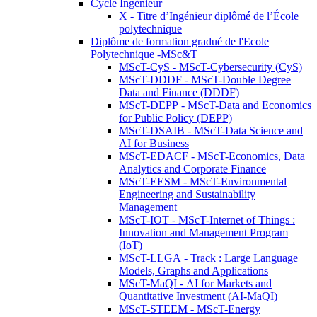
Cycle Ingénieur
X - Titre d’Ingénieur diplômé de l’École
polytechnique
Diplôme de formation gradué de l'Ecole
Polytechnique -MSc&T
MScT-CyS - MScT-Cybersecurity (CyS)
MScT-DDDF - MScT-Double Degree
Data and Finance (DDDF)
MScT-DEPP - MScT-Data and Economics
for Public Policy (DEPP)
MScT-DSAIB - MScT-Data Science and
AI for Business
MScT-EDACF - MScT-Economics, Data
Analytics and Corporate Finance
MScT-EESM - MScT-Environmental
Engineering and Sustainability
Management
MScT-IOT - MScT-Internet of Things :
Innovation and Management Program
(IoT)
MScT-LLGA - Track : Large Language
Models, Graphs and Applications
MScT-MaQI - AI for Markets and
Quantitative Investment (AI-MaQI)
MScT-STEEM - MScT-Energy