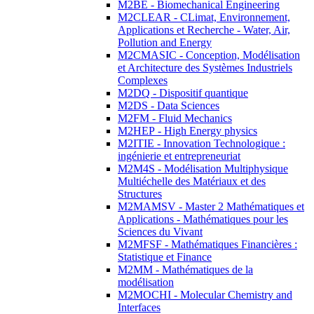
M2BE - Biomechanical Engineering
M2CLEAR - CLimat, Environnement,
Applications et Recherche - Water, Air,
Pollution and Energy
M2CMASIC - Conception, Modélisation
et Architecture des Systèmes Industriels
Complexes
M2DQ - Dispositif quantique
M2DS - Data Sciences
M2FM - Fluid Mechanics
M2HEP - High Energy physics
M2ITIE - Innovation Technologique :
ingénierie et entrepreneuriat
M2M4S - Modélisation Multiphysique
Multiéchelle des Matériaux et des
Structures
M2MAMSV - Master 2 Mathématiques et
Applications - Mathématiques pour les
Sciences du Vivant
M2MFSF - Mathématiques Financières :
Statistique et Finance
M2MM - Mathématiques de la
modélisation
M2MOCHI - Molecular Chemistry and
Interfaces