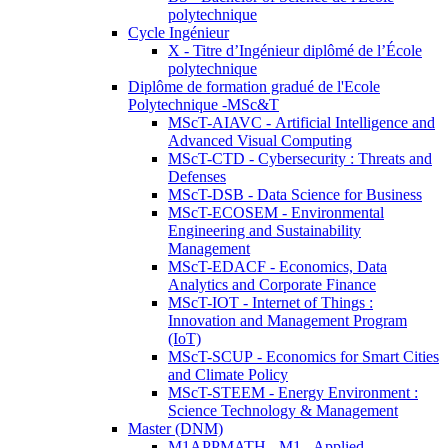
polytechnique
Cycle Ingénieur
X - Titre d’Ingénieur diplômé de l’École
polytechnique
Diplôme de formation gradué de l'Ecole
Polytechnique -MSc&T
MScT-AIAVC - Artificial Intelligence and
Advanced Visual Computing
MScT-CTD - Cybersecurity : Threats and
Defenses
MScT-DSB - Data Science for Business
MScT-ECOSEM - Environmental
Engineering and Sustainability
Management
MScT-EDACF - Economics, Data
Analytics and Corporate Finance
MScT-IOT - Internet of Things :
Innovation and Management Program
(IoT)
MScT-SCUP - Economics for Smart Cities
and Climate Policy
MScT-STEEM - Energy Environment :
Science Technology & Management
Master (DNM)
M1APPMATH - M1 - Applied