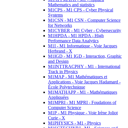
Mathematics and statistics
M1CPS - M1 CPS - Cyber Physical
Systems
M1CSN - M1 CSN - Computer Science
for Networks
M1CYBER - M1 Cyber - Cybersecurity
M1HPDA - M1 HPDA - High
Performance Data Analytics
M1I - M1 Informatique - Voie Jacques
Herbrand - X
M1IGD - M1 IGD - Interaction, Graphic
and Design
M1INTTRACPHY - M1 - International
Track in Physics
M1MAP - M1 Mathématiques et
Applications - Voie Jacques Hadamard -
École Polytechnique
M1MATHAPP - M1 - Mathématiques
Appliquées
M1MPRI - M1 MPRI - Foudations of
Computer Science
M1P - M1 Physique - Voie Irène Joliot
Curie - X
M1PHYSICS - M1 - Physics