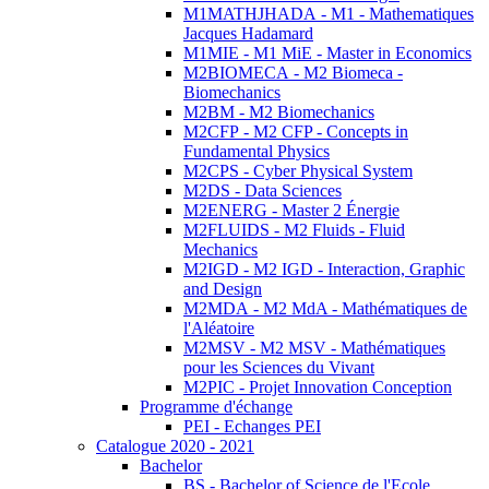
M1MATHJHADA - M1 - Mathematiques
Jacques Hadamard
M1MIE - M1 MiE - Master in Economics
M2BIOMECA - M2 Biomeca -
Biomechanics
M2BM - M2 Biomechanics
M2CFP - M2 CFP - Concepts in
Fundamental Physics
M2CPS - Cyber Physical System
M2DS - Data Sciences
M2ENERG - Master 2 Énergie
M2FLUIDS - M2 Fluids - Fluid
Mechanics
M2IGD - M2 IGD - Interaction, Graphic
and Design
M2MDA - M2 MdA - Mathématiques de
l'Aléatoire
M2MSV - M2 MSV - Mathématiques
pour les Sciences du Vivant
M2PIC - Projet Innovation Conception
Programme d'échange
PEI - Echanges PEI
Catalogue 2020 - 2021
Bachelor
BS - Bachelor of Science de l'Ecole