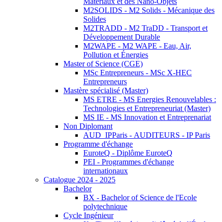
Matériaux et des Nano-Objets
M2SOLIDS - M2 Solids - Mécanique des
Solides
M2TRADD - M2 TraDD - Transport et
Développement Durable
M2WAPE - M2 WAPE - Eau, Air,
Pollution et Énergies
Master of Science (CGE)
MSc Entrepreneurs - MSc X-HEC
Entrepreneurs
Mastère spécialisé (Master)
MS ETRE - MS Energies Renouvelables :
Technologies et Entrepreneuriat (Master)
MS IE - MS Innovation et Entreprenariat
Non Diplomant
AUD_IPParis - AUDITEURS - IP Paris
Programme d'échange
EuroteQ - Diplôme EuroteQ
PEI - Programmes d'échange
internationaux
Catalogue 2024 - 2025
Bachelor
BX - Bachelor of Science de l'Ecole
polytechnique
Cycle Ingénieur