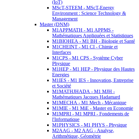
(IoT)
MScT-STEEM - MScT-Energy
Environment : Science Technology &
Management
Master (DNM)
M1APPMATH - M1 APPMS -
Mathématiques Appliquées et Statistiques
M1BIOHEA - M1 BH - Biologie et Santé
M1CHEINT - M1 CI - Chimie et
Interfaces
M1CPS - M1 CPS - Système Cyber
Physique
M1HEP - M1 HEP - Physique des Hautes
Energies
M1IES - M1 IES - Innovation, Entreprise
et Société
M1MATHJHADA - M1 MJH -
Mathématiques Jacques Hadamard
M1MECHA - M1 Mech - Mécanique
M1MIE - M1 MiE - Master en Economie
M1MPRI - M1 MPRI - Fondements de
l'Informatique
M1PHYSICS - M1 PHYS - Physique
M2AAG - M2 AAG - Analyse,
Arithmétique, Géométrie