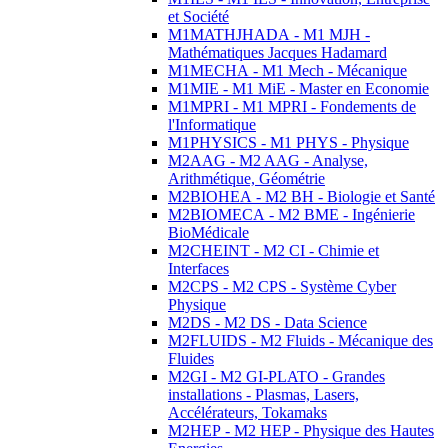
et Société
M1MATHJHADA - M1 MJH -
Mathématiques Jacques Hadamard
M1MECHA - M1 Mech - Mécanique
M1MIE - M1 MiE - Master en Economie
M1MPRI - M1 MPRI - Fondements de
l'Informatique
M1PHYSICS - M1 PHYS - Physique
M2AAG - M2 AAG - Analyse,
Arithmétique, Géométrie
M2BIOHEA - M2 BH - Biologie et Santé
M2BIOMECA - M2 BME - Ingénierie
BioMédicale
M2CHEINT - M2 CI - Chimie et
Interfaces
M2CPS - M2 CPS - Système Cyber
Physique
M2DS - M2 DS - Data Science
M2FLUIDS - M2 Fluids - Mécanique des
Fluides
M2GI - M2 GI-PLATO - Grandes
installations - Plasmas, Lasers,
Accélérateurs, Tokamaks
M2HEP - M2 HEP - Physique des Hautes