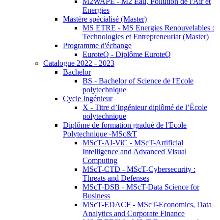
M2WAPE - M2 Eau, Pollution de l'Air et
Energies
Mastère spécialisé (Master)
MS ETRE - MS Energies Renouvelables :
Technologies et Entrepreneuriat (Master)
Programme d'échange
EuroteQ - Diplôme EuroteQ
Catalogue 2022 - 2023
Bachelor
BS - Bachelor of Science de l'Ecole
polytechnique
Cycle Ingénieur
X - Titre d’Ingénieur diplômé de l’École
polytechnique
Diplôme de formation gradué de l'Ecole
Polytechnique -MSc&T
MScT-AI-ViC - MScT-Artificial
Intelligence and Advanced Visual
Computing
MScT-CTD - MScT-Cybersecurity :
Threats and Defenses
MScT-DSB - MScT-Data Science for
Business
MScT-EDACF - MScT-Economics, Data
Analytics and Corporate Finance