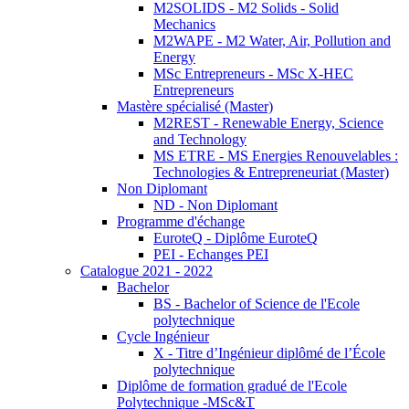
M2SOLIDS - M2 Solids - Solid
Mechanics
M2WAPE - M2 Water, Air, Pollution and
Energy
MSc Entrepreneurs - MSc X-HEC
Entrepreneurs
Mastère spécialisé (Master)
M2REST - Renewable Energy, Science
and Technology
MS ETRE - MS Energies Renouvelables :
Technologies & Entrepreneuriat (Master)
Non Diplomant
ND - Non Diplomant
Programme d'échange
EuroteQ - Diplôme EuroteQ
PEI - Echanges PEI
Catalogue 2021 - 2022
Bachelor
BS - Bachelor of Science de l'Ecole
polytechnique
Cycle Ingénieur
X - Titre d’Ingénieur diplômé de l’École
polytechnique
Diplôme de formation gradué de l'Ecole
Polytechnique -MSc&T