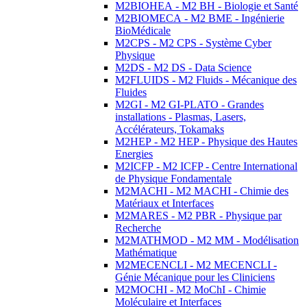
M2BIOHEA - M2 BH - Biologie et Santé
M2BIOMECA - M2 BME - Ingénierie
BioMédicale
M2CPS - M2 CPS - Système Cyber
Physique
M2DS - M2 DS - Data Science
M2FLUIDS - M2 Fluids - Mécanique des
Fluides
M2GI - M2 GI-PLATO - Grandes
installations - Plasmas, Lasers,
Accélérateurs, Tokamaks
M2HEP - M2 HEP - Physique des Hautes
Energies
M2ICFP - M2 ICFP - Centre International
de Physique Fondamentale
M2MACHI - M2 MACHI - Chimie des
Matériaux et Interfaces
M2MARES - M2 PBR - Physique par
Recherche
M2MATHMOD - M2 MM - Modélisation
Mathématique
M2MECENCLI - M2 MECENCLI -
Génie Mécanique pour les Cliniciens
M2MOCHI - M2 MoChI - Chimie
Moléculaire et Interfaces