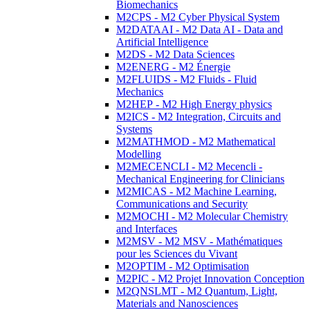
Biomechanics
M2CPS - M2 Cyber Physical System
M2DATAAI - M2 Data AI - Data and
Artificial Intelligence
M2DS - M2 Data Sciences
M2ENERG - M2 Énergie
M2FLUIDS - M2 Fluids - Fluid
Mechanics
M2HEP - M2 High Energy physics
M2ICS - M2 Integration, Circuits and
Systems
M2MATHMOD - M2 Mathematical
Modelling
M2MECENCLI - M2 Mecencli -
Mechanical Engineering for Clinicians
M2MICAS - M2 Machine Learning,
Communications and Security
M2MOCHI - M2 Molecular Chemistry
and Interfaces
M2MSV - M2 MSV - Mathématiques
pour les Sciences du Vivant
M2OPTIM - M2 Optimisation
M2PIC - M2 Projet Innovation Conception
M2QNSLMT - M2 Quantum, Light,
Materials and Nanosciences