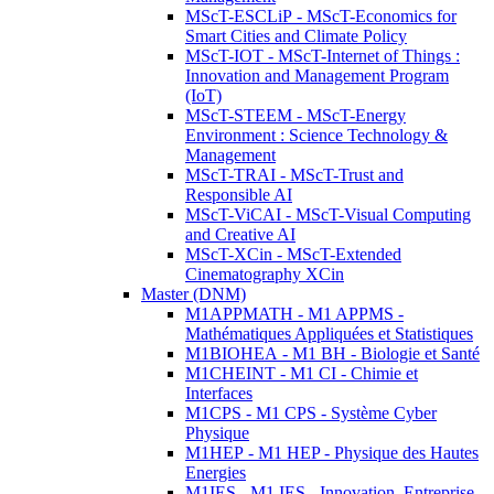
MScT-ESCLiP - MScT-Economics for
Smart Cities and Climate Policy
MScT-IOT - MScT-Internet of Things :
Innovation and Management Program
(IoT)
MScT-STEEM - MScT-Energy
Environment : Science Technology &
Management
MScT-TRAI - MScT-Trust and
Responsible AI
MScT-ViCAI - MScT-Visual Computing
and Creative AI
MScT-XCin - MScT-Extended
Cinematography XCin
Master (DNM)
M1APPMATH - M1 APPMS -
Mathématiques Appliquées et Statistiques
M1BIOHEA - M1 BH - Biologie et Santé
M1CHEINT - M1 CI - Chimie et
Interfaces
M1CPS - M1 CPS - Système Cyber
Physique
M1HEP - M1 HEP - Physique des Hautes
Energies
M1IES - M1 IES - Innovation, Entreprise