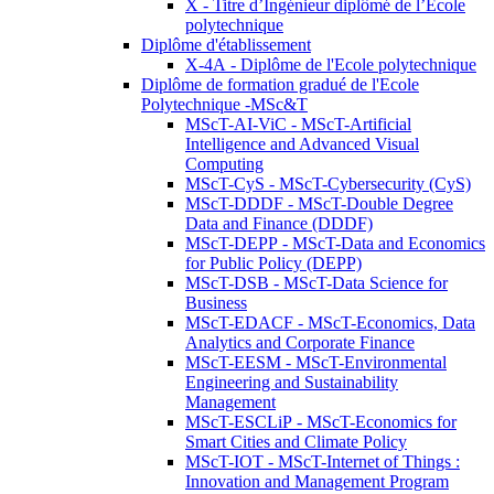
X - Titre d’Ingénieur diplômé de l’École
polytechnique
Diplôme d'établissement
X-4A - Diplôme de l'Ecole polytechnique
Diplôme de formation gradué de l'Ecole
Polytechnique -MSc&T
MScT-AI-ViC - MScT-Artificial
Intelligence and Advanced Visual
Computing
MScT-CyS - MScT-Cybersecurity (CyS)
MScT-DDDF - MScT-Double Degree
Data and Finance (DDDF)
MScT-DEPP - MScT-Data and Economics
for Public Policy (DEPP)
MScT-DSB - MScT-Data Science for
Business
MScT-EDACF - MScT-Economics, Data
Analytics and Corporate Finance
MScT-EESM - MScT-Environmental
Engineering and Sustainability
Management
MScT-ESCLiP - MScT-Economics for
Smart Cities and Climate Policy
MScT-IOT - MScT-Internet of Things :
Innovation and Management Program