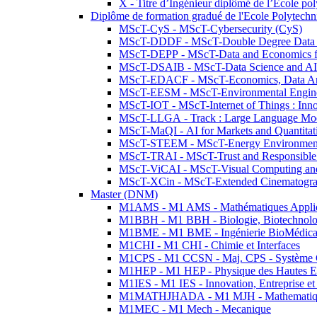
X - Titre d’Ingénieur diplômé de l’École po
Diplôme de formation gradué de l'Ecole Polytec
MScT-CyS - MScT-Cybersecurity (CyS)
MScT-DDDF - MScT-Double Degree Data 
MScT-DEPP - MScT-Data and Economics fo
MScT-DSAIB - MScT-Data Science and AI 
MScT-EDACF - MScT-Economics, Data Anal
MScT-EESM - MScT-Environmental Enginee
MScT-IOT - MScT-Internet of Things : Inn
MScT-LLGA - Track : Large Language Mode
MScT-MaQI - AI for Markets and Quantitat
MScT-STEEM - MScT-Energy Environment 
MScT-TRAI - MScT-Trust and Responsible
MScT-ViCAI - MScT-Visual Computing and
MScT-XCin - MScT-Extended Cinematogr
Master (DNM)
M1AMS - M1 AMS - Mathématiques Appliqué
M1BBH - M1 BBH - Biologie, Biotechnolog
M1BME - M1 BME - Ingénierie BioMédica
M1CHI - M1 CHI - Chimie et Interfaces
M1CPS - M1 CCSN - Maj. CPS - Système 
M1HEP - M1 HEP - Physique des Hautes E
M1IES - M1 IES - Innovation, Entreprise et
M1MATHJHADA - M1 MJH - Mathematiqu
M1MEC - M1 Mech - Mecanique