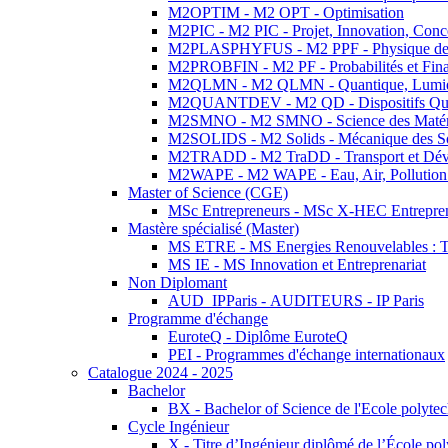
M2OPTIM - M2 OPT - Optimisation
M2PIC - M2 PIC - Projet, Innovation, Conc
M2PLASPHYFUS - M2 PPF - Physique des P
M2PROBFIN - M2 PF - Probabilités et Fin
M2QLMN - M2 QLMN - Quantique, Lumière
M2QUANTDEV - M2 QD - Dispositifs Qua
M2SMNO - M2 SMNO - Science des Matéri
M2SOLIDS - M2 Solids - Mécanique des So
M2TRADD - M2 TraDD - Transport et Dév
M2WAPE - M2 WAPE - Eau, Air, Pollution 
Master of Science (CGE)
MSc Entrepreneurs - MSc X-HEC Entrepre
Mastère spécialisé (Master)
MS ETRE - MS Energies Renouvelables : Tec
MS IE - MS Innovation et Entreprenariat
Non Diplomant
AUD_IPParis - AUDITEURS - IP Paris
Programme d'échange
EuroteQ - Diplôme EuroteQ
PEI - Programmes d'échange internationaux
Catalogue 2024 - 2025
Bachelor
BX - Bachelor of Science de l'Ecole polyte
Cycle Ingénieur
X - Titre d’Ingénieur diplômé de l’École po