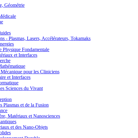
, Géométrie
édicale
ue
uides
s - Plasmas, Lasers, Accélérateurs, Tokamaks
nergies
de Physique Fondamentale
aux et Interfaces
erche
athématique
anique pour les Cliniciens
 et Interfaces
ormatique
s Sciences du Vivant
eption
lasmas et de la Fusion
ance
, Matériaux et Nanosciences
ntiques
aux et des Nano-Objets
lides