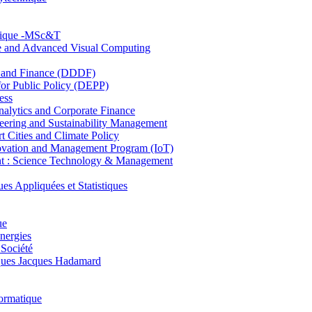
hnique -MSc&T
ce and Advanced Visual Computing
and Finance (DDDF)
r Public Policy (DEPP)
ess
ytics and Corporate Finance
ring and Sustainability Management
Cities and Climate Policy
ovation and Management Program (IoT)
: Science Technology & Management
ppliquées et Statistiques
ue
nergies
 Société
es Jacques Hadamard
ormatique