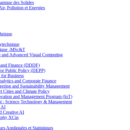
nique des Solides
, Pollution et Energies
chnique
lytechnique
hnique -MSc&T
ce and Advanced Visual Computing
and Finance (DDDF)
r Public Policy (DEPP)
for Business
ytics and Corporate Finance
ring and Sustainability Management
Cities and Climate Policy
ovation and Management Program (IoT)
: Science Technology & Management
 AI
 Creative AI
aphy XCin
ppliquées et Statistiques