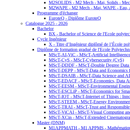
M2SOLIDS - M2 Mech - Maj. Solids - Meca
M2WAPE - M2 Mech - Maj. WAPE - Eau, Air
Programme d'échange
EuroteQ - Diplôme EuroteQ
Catalogue 2025 - 2026
Bachelor
BX - Bachelor of Science de l'Ecole polyte
Cycle Ingénieur
X - Titre d’Ingénieur diplômé de l’École po
Diplôme de formation gradué de l'Ecole Polytec
MScT-AI-ViC - MScT-Artificial Intelligen
MScT-CyS - MScT-Cybersecurity (CyS)
MScT-DDDF - MScT-Double Degree Data 
MScT-DEPP - MScT-Data and Economics fo
MScT-DSAIB - MScT-Data Science and AI 
MScT-EDACF - MScT-Economics, Data Anal
MScT-EESM - MScT-Environmental Enginee
MScT-ESCLiP - MScT-Economics for Smart 
MScT-IOT - MScT-Internet of Things : Inn
MScT-STEEM - MScT-Energy Environment 
MScT-TRAI - MScT-Trust and Responsible
MScT-ViCAI - MScT-Visual Computing and
MScT-XCin - MScT-Extended Cinematogr
Master (DNM)
M1APPMATH - M1 APPMS - Mathématiques A