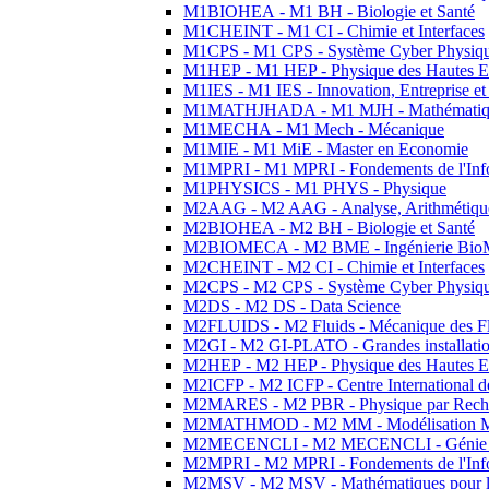
M1BIOHEA - M1 BH - Biologie et Santé
M1CHEINT - M1 CI - Chimie et Interfaces
M1CPS - M1 CPS - Système Cyber Physiq
M1HEP - M1 HEP - Physique des Hautes E
M1IES - M1 IES - Innovation, Entreprise et
M1MATHJHADA - M1 MJH - Mathématiqu
M1MECHA - M1 Mech - Mécanique
M1MIE - M1 MiE - Master en Economie
M1MPRI - M1 MPRI - Fondements de l'Inf
M1PHYSICS - M1 PHYS - Physique
M2AAG - M2 AAG - Analyse, Arithmétique
M2BIOHEA - M2 BH - Biologie et Santé
M2BIOMECA - M2 BME - Ingénierie BioM
M2CHEINT - M2 CI - Chimie et Interfaces
M2CPS - M2 CPS - Système Cyber Physiq
M2DS - M2 DS - Data Science
M2FLUIDS - M2 Fluids - Mécanique des Fl
M2GI - M2 GI-PLATO - Grandes installation
M2HEP - M2 HEP - Physique des Hautes E
M2ICFP - M2 ICFP - Centre International 
M2MARES - M2 PBR - Physique par Rech
M2MATHMOD - M2 MM - Modélisation M
M2MECENCLI - M2 MECENCLI - Génie Méc
M2MPRI - M2 MPRI - Fondements de l'Inf
M2MSV - M2 MSV - Mathématiques pour le