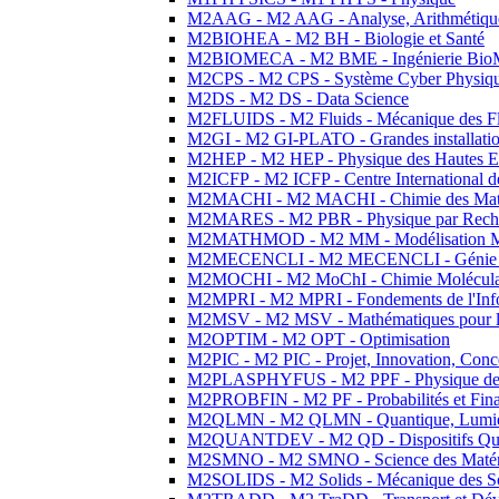
M2AAG - M2 AAG - Analyse, Arithmétique
M2BIOHEA - M2 BH - Biologie et Santé
M2BIOMECA - M2 BME - Ingénierie BioM
M2CPS - M2 CPS - Système Cyber Physiq
M2DS - M2 DS - Data Science
M2FLUIDS - M2 Fluids - Mécanique des Fl
M2GI - M2 GI-PLATO - Grandes installation
M2HEP - M2 HEP - Physique des Hautes E
M2ICFP - M2 ICFP - Centre International 
M2MACHI - M2 MACHI - Chimie des Matéri
M2MARES - M2 PBR - Physique par Rech
M2MATHMOD - M2 MM - Modélisation M
M2MECENCLI - M2 MECENCLI - Génie Méc
M2MOCHI - M2 MoChI - Chimie Moléculaire
M2MPRI - M2 MPRI - Fondements de l'Inf
M2MSV - M2 MSV - Mathématiques pour le
M2OPTIM - M2 OPT - Optimisation
M2PIC - M2 PIC - Projet, Innovation, Conc
M2PLASPHYFUS - M2 PPF - Physique des P
M2PROBFIN - M2 PF - Probabilités et Fin
M2QLMN - M2 QLMN - Quantique, Lumière
M2QUANTDEV - M2 QD - Dispositifs Qua
M2SMNO - M2 SMNO - Science des Matéri
M2SOLIDS - M2 Solids - Mécanique des So