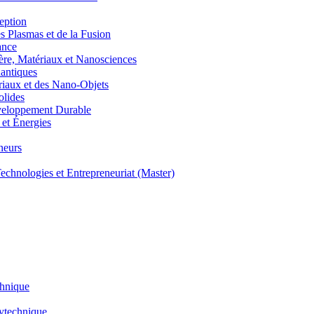
eption
lasmas et de la Fusion
ance
, Matériaux et Nanosciences
ntiques
aux et des Nano-Objets
lides
eloppement Durable
et Énergies
neurs
hnologies et Entrepreneuriat (Master)
chnique
lytechnique