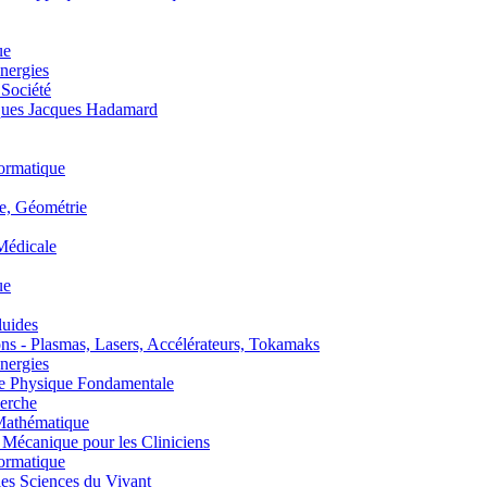
ue
nergies
 Société
es Jacques Hadamard
ormatique
, Géométrie
édicale
ue
uides
s - Plasmas, Lasers, Accélérateurs, Tokamaks
nergies
de Physique Fondamentale
erche
athématique
anique pour les Cliniciens
ormatique
s Sciences du Vivant