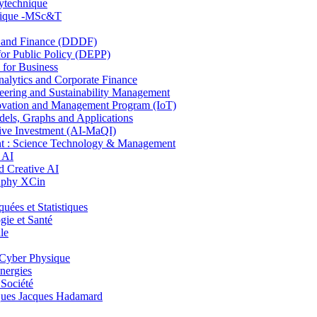
lytechnique
hnique -MSc&T
and Finance (DDDF)
r Public Policy (DEPP)
for Business
ytics and Corporate Finance
ring and Sustainability Management
ovation and Management Program (IoT)
ls, Graphs and Applications
ive Investment (AI-MaQI)
: Science Technology & Management
 AI
 Creative AI
aphy XCin
es et Statistiques
ie et Santé
le
Cyber Physique
nergies
 Société
es Jacques Hadamard