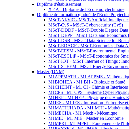
Diplôme d'établissement
X-4A - Diplôme de l'Ecole polytechnique
Diplôme de formation gradué de l'Ecole Polytec
MScT-AI-ViC - MScT-Artificial Intelligen
MScT-CyS - MScT-Cybersecurity (CyS)
MScT-DDDF - MScT-Double Degree Data 
MScT-DEPP - MScT-Data and Economics fo
MScT-DSB - MScT-Data Science for Busin
MScT-EDACF - MScT-Economics, Data Anal
MScT-EESM - MScT-Environmental Enginee
MScT-ESCLiP - MScT-Economics for Smart 
MScT-IOT - MScT-Internet of Things : Inn
MScT-STEEM - MScT-Energy Environment 
Master (DNM)
M1APPMATH - M1 APPMS - Mathématiques A
M1BIOHEA - M1 BH - Biologie et Santé
M1CHEINT - M1 CI - Chimie et Interfaces
M1CPS - M1 CPS - Système Cyber Physiq
M1HEP - M1 HEP - Physique des Hautes E
M1IES - M1 IES - Innovation, Entreprise et
M1MATHJHADA - M1 MJH - Mathématiqu
M1MECHA - M1 Mech - Mécanique
M1MIE - M1 MiE - Master en Economie
M1MPRI - M1 MPRI - Fondements de l'Inf
M1PHYSICS - M1 PHYS - Physique