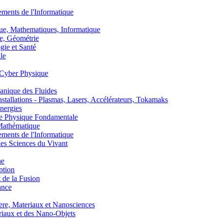
nts de l'Informatique
, Mathematiques, Informatique
, Géométrie
ie et Santé
le
Cyber Physique
nique des Fluides
lations - Plasmas, Lasers, Accélérateurs, Tokamaks
nergies
de Physique Fondamentale
athématique
nts de l'Informatique
s Sciences du Vivant
he
ption
 de la Fusion
ance
, Materiaux et Nanosciences
aux et des Nano-Objets