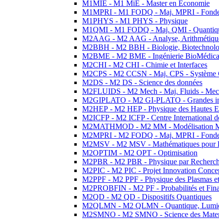
M1MIE - M1 MiE - Master en Economie
M1MPRI - M1 FODQ - Maj. MPRI - Fondeme
M1PHYS - M1 PHYS - Physique
M1QMI - M1 FODQ - Maj. QMI - Quantique
M2AAG - M2 AAG - Analyse, Arithmétique
M2BBH - M2 BBH - Biologie, Biotechnolog
M2BME - M2 BME - Ingénierie BioMédica
M2CHI - M2 CHI - Chimie et Interfaces
M2CPS - M2 CCSN - Maj. CPS - Système 
M2DS - M2 DS - Science des données
M2FLUIDS - M2 Mech - Maj. Fluids - Meca
M2GIPLATO - M2 GI-PLATO - Grandes instal
M2HEP - M2 HEP - Physique des Hautes E
M2ICFP - M2 ICFP - Centre International 
M2MATHMOD - M2 MM - Modélisation M
M2MPRI - M2 FODQ - Maj. MPRI - Fondeme
M2MSV - M2 MSV - Mathématiques pour le
M2OPTIM - M2 OPT - Optimisation
M2PBR - M2 PBR - Physique par Recherc
M2PIC - M2 PIC - Projet Innovation Conce
M2PPF - M2 PPF - Physique des Plasmas et
M2PROBFIN - M2 PF - Probabilités et Fin
M2QD - M2 QD - Dispositifs Quantiques
M2QLMN - M2 QLMN - Quantique, Lumiere
M2SMNO - M2 SMNO - Science des Materi