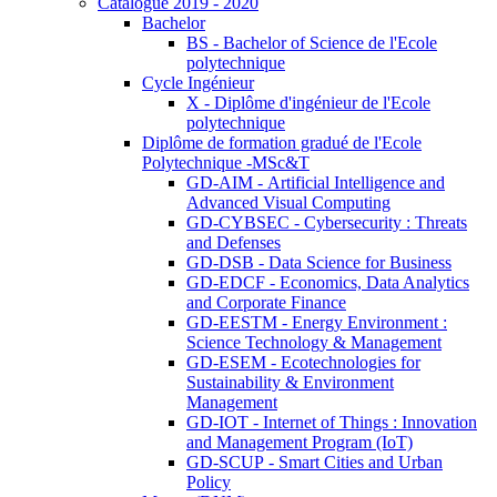
Catalogue 2019 - 2020
Bachelor
BS - Bachelor of Science de l'Ecole
polytechnique
Cycle Ingénieur
X - Diplôme d'ingénieur de l'Ecole
polytechnique
Diplôme de formation gradué de l'Ecole
Polytechnique -MSc&T
GD-AIM - Artificial Intelligence and
Advanced Visual Computing
GD-CYBSEC - Cybersecurity : Threats
and Defenses
GD-DSB - Data Science for Business
GD-EDCF - Economics, Data Analytics
and Corporate Finance
GD-EESTM - Energy Environment :
Science Technology & Management
GD-ESEM - Ecotechnologies for
Sustainability & Environment
Management
GD-IOT - Internet of Things : Innovation
and Management Program (IoT)
GD-SCUP - Smart Cities and Urban
Policy