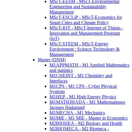
MScT-EESM - MScT-Environmental
Engineering and Sustainability
Management
MScT-ESCLiP - MScT-Economics for
Smart Cities and Climate Policy
MScT-IOT - MScT-Internet of Things :
Innovation and Management Program
(IoT)
MScT-STEEM - MScT-Energy
Environment : Science Technology &
Management
Master (DNM)
M1APPMATH - M1 Applied Mathematics
and statistics
M1CHEINT - M1 Chemistry and
Interfaces
M1CPS - M1 CPS - Cyber Physical
Systems
M1HEP - M1 High Energy Physics
M1MATHJHADA - M1 Mathematiques
Jacques Hadamard
M1MECHA - M1 Mechanics
M1MIE - M1 MIE - Master in Economics
M2BIOHEA - M2 Biology and Health
M2BIOMECA - M2 Biomeca -