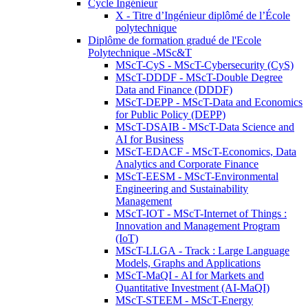
Cycle Ingénieur
X - Titre d’Ingénieur diplômé de l’École
polytechnique
Diplôme de formation gradué de l'Ecole
Polytechnique -MSc&T
MScT-CyS - MScT-Cybersecurity (CyS)
MScT-DDDF - MScT-Double Degree
Data and Finance (DDDF)
MScT-DEPP - MScT-Data and Economics
for Public Policy (DEPP)
MScT-DSAIB - MScT-Data Science and
AI for Business
MScT-EDACF - MScT-Economics, Data
Analytics and Corporate Finance
MScT-EESM - MScT-Environmental
Engineering and Sustainability
Management
MScT-IOT - MScT-Internet of Things :
Innovation and Management Program
(IoT)
MScT-LLGA - Track : Large Language
Models, Graphs and Applications
MScT-MaQI - AI for Markets and
Quantitative Investment (AI-MaQI)
MScT-STEEM - MScT-Energy