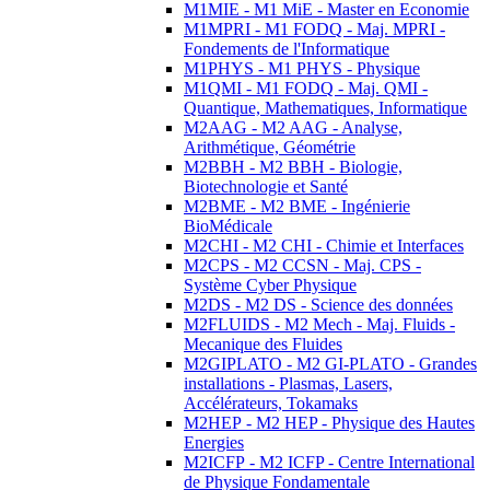
M1MIE - M1 MiE - Master en Economie
M1MPRI - M1 FODQ - Maj. MPRI -
Fondements de l'Informatique
M1PHYS - M1 PHYS - Physique
M1QMI - M1 FODQ - Maj. QMI -
Quantique, Mathematiques, Informatique
M2AAG - M2 AAG - Analyse,
Arithmétique, Géométrie
M2BBH - M2 BBH - Biologie,
Biotechnologie et Santé
M2BME - M2 BME - Ingénierie
BioMédicale
M2CHI - M2 CHI - Chimie et Interfaces
M2CPS - M2 CCSN - Maj. CPS -
Système Cyber Physique
M2DS - M2 DS - Science des données
M2FLUIDS - M2 Mech - Maj. Fluids -
Mecanique des Fluides
M2GIPLATO - M2 GI-PLATO - Grandes
installations - Plasmas, Lasers,
Accélérateurs, Tokamaks
M2HEP - M2 HEP - Physique des Hautes
Energies
M2ICFP - M2 ICFP - Centre International
de Physique Fondamentale