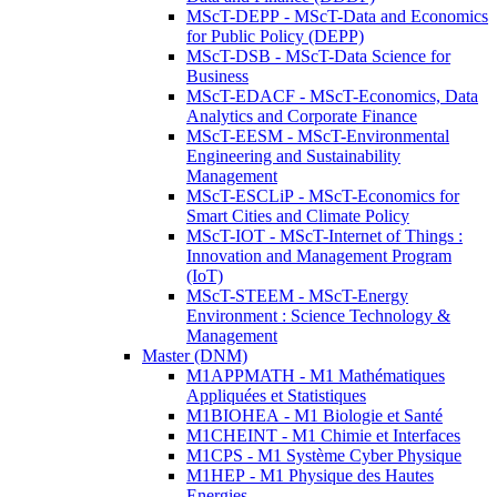
MScT-DEPP - MScT-Data and Economics
for Public Policy (DEPP)
MScT-DSB - MScT-Data Science for
Business
MScT-EDACF - MScT-Economics, Data
Analytics and Corporate Finance
MScT-EESM - MScT-Environmental
Engineering and Sustainability
Management
MScT-ESCLiP - MScT-Economics for
Smart Cities and Climate Policy
MScT-IOT - MScT-Internet of Things :
Innovation and Management Program
(IoT)
MScT-STEEM - MScT-Energy
Environment : Science Technology &
Management
Master (DNM)
M1APPMATH - M1 Mathématiques
Appliquées et Statistiques
M1BIOHEA - M1 Biologie et Santé
M1CHEINT - M1 Chimie et Interfaces
M1CPS - M1 Système Cyber Physique
M1HEP - M1 Physique des Hautes
Energies