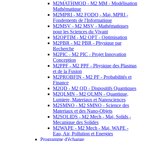
M2MATHMOD - M2 MM - Modélisation
Mathématique
M2MPRI - M2 FODQ - Maj. MPRI -
Fondements de l'Informatique
M2MSV - M2 MSV - Mathématiques
pour les Sciences du Vivant
M2OPTIM - M2 OPT - Optimisation
M2PBR - M2 PBR - Physique par
Recherche
M2PIC - M2 PIC - Projet Innovation
Conception
M2PPF - M2 PPF - Physique des Plasmas
et de la Fusion
M2PROBFIN - M2 PF - Probabilités et
Finance
M2QD - M2 QD - Dispositifs Quantiques
M2QLMN - M2 QLMN - Quantique,
Lumiere, Materiaux et Nanosciences
M2SMNO - M2 SMNO - Science des
Materiaux et des Nano-Objets
M2SOLIDS - M2 Mech - Maj. Solids -
Mecanique des Solides
M2WAPE - M2 Mech - Maj. WAPE -
Eau, Air, Pollution et Energies
Programme d'échange