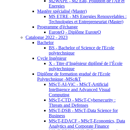
M2WAPE - M2 Eau, Pollution de l'Air et
Energies
Mastère spécialisé (Master)
MS ETRE - MS Energies Renouvelables :
Technologies et Entrepreneuriat (Master)
Programme d'échange
EuroteQ - Diplôme EuroteQ
Catalogue 2022 - 2023
Bachelor
BS - Bachelor of Science de l'Ecole
polytechnique
Cycle Ingénieur
X - Titre d’Ingénieur diplômé de l’École
polytechnique
Diplôme de formation gradué de l'Ecole
Polytechnique -MSc&T
MScT-AI-ViC - MScT-Artificial
Intelligence and Advanced Visual
Computing
MScT-CTD - MScT-Cybersecurity :
Threats and Defenses
MScT-DSB - MScT-Data Science for
Business
MScT-EDACF - MScT-Economics, Data
Analytics and Corporate Finance