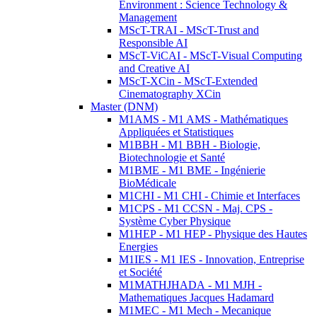
Environment : Science Technology &
Management
MScT-TRAI - MScT-Trust and
Responsible AI
MScT-ViCAI - MScT-Visual Computing
and Creative AI
MScT-XCin - MScT-Extended
Cinematography XCin
Master (DNM)
M1AMS - M1 AMS - Mathématiques
Appliquées et Statistiques
M1BBH - M1 BBH - Biologie,
Biotechnologie et Santé
M1BME - M1 BME - Ingénierie
BioMédicale
M1CHI - M1 CHI - Chimie et Interfaces
M1CPS - M1 CCSN - Maj. CPS -
Système Cyber Physique
M1HEP - M1 HEP - Physique des Hautes
Energies
M1IES - M1 IES - Innovation, Entreprise
et Société
M1MATHJHADA - M1 MJH -
Mathematiques Jacques Hadamard
M1MEC - M1 Mech - Mecanique