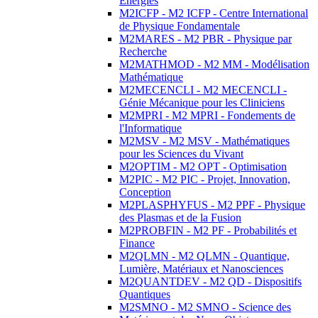
Energies
M2ICFP - M2 ICFP - Centre International
de Physique Fondamentale
M2MARES - M2 PBR - Physique par
Recherche
M2MATHMOD - M2 MM - Modélisation
Mathématique
M2MECENCLI - M2 MECENCLI -
Génie Mécanique pour les Cliniciens
M2MPRI - M2 MPRI - Fondements de
l'Informatique
M2MSV - M2 MSV - Mathématiques
pour les Sciences du Vivant
M2OPTIM - M2 OPT - Optimisation
M2PIC - M2 PIC - Projet, Innovation,
Conception
M2PLASPHYFUS - M2 PPF - Physique
des Plasmas et de la Fusion
M2PROBFIN - M2 PF - Probabilités et
Finance
M2QLMN - M2 QLMN - Quantique,
Lumière, Matériaux et Nanosciences
M2QUANTDEV - M2 QD - Dispositifs
Quantiques
M2SMNO - M2 SMNO - Science des