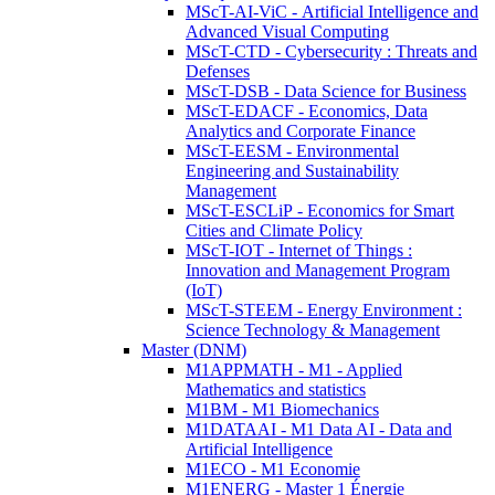
MScT-AI-ViC - Artificial Intelligence and
Advanced Visual Computing
MScT-CTD - Cybersecurity : Threats and
Defenses
MScT-DSB - Data Science for Business
MScT-EDACF - Economics, Data
Analytics and Corporate Finance
MScT-EESM - Environmental
Engineering and Sustainability
Management
MScT-ESCLiP - Economics for Smart
Cities and Climate Policy
MScT-IOT - Internet of Things :
Innovation and Management Program
(IoT)
MScT-STEEM - Energy Environment :
Science Technology & Management
Master (DNM)
M1APPMATH - M1 - Applied
Mathematics and statistics
M1BM - M1 Biomechanics
M1DATAAI - M1 Data AI - Data and
Artificial Intelligence
M1ECO - M1 Economie
M1ENERG - Master 1 Énergie