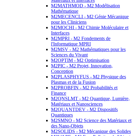
Matériaux et Interfaces
M2MATHMOD - M2 Modélisation
Mathématique
M2MECENCLI - M2 Génie Mécanique
pour les Cliniciens
M2MOCHI - M2 Chimie Moléculaire et
Interfaces
M2MPRI - M2 Fondements de
l'Informatique MPRI
M2MSV - M2 Mathématiques pour les
Sciences du Vivant
M2OPTIM - M2 Optimisation
M2PIC - M2 Projet, Innovation,
Conception
M2PLASPHYFUS - M2 Physique des
Plasmas et de la Fusion
M2PROBFIN - M2 Probabilités et
Finance
M2QNSLMT - M2 Quantique, Lumière,
Matériaux et Nanosciences
M2QUANTDEV - M2 Dispositifs
Quantiques
M2SMNO - M2 Science des Matériaux et
des Nano-Objets
M2SOLIDS - M2 Mécanique des Solides