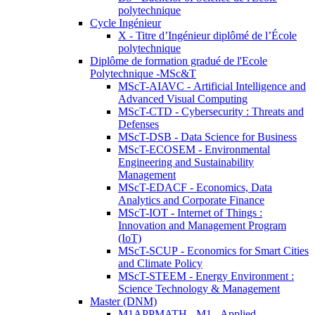
polytechnique
Cycle Ingénieur
X - Titre d’Ingénieur diplômé de l’École
polytechnique
Diplôme de formation gradué de l'Ecole
Polytechnique -MSc&T
MScT-AIAVC - Artificial Intelligence and
Advanced Visual Computing
MScT-CTD - Cybersecurity : Threats and
Defenses
MScT-DSB - Data Science for Business
MScT-ECOSEM - Environmental
Engineering and Sustainability
Management
MScT-EDACF - Economics, Data
Analytics and Corporate Finance
MScT-IOT - Internet of Things :
Innovation and Management Program
(IoT)
MScT-SCUP - Economics for Smart Cities
and Climate Policy
MScT-STEEM - Energy Environment :
Science Technology & Management
Master (DNM)
M1APPMATH - M1 - Applied