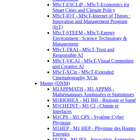
MScT-ESCLiP - MScT-Economics for
Smart Cities and Climate Policy
MScT-IOT - MScT-Internet of Things :
Innovation and Management Program
(IoT)
MScT-STEEM - MScT-Energy
Environment : Science Technology &
Management
MScT-TRAI - MScT-Trust and
Responsible AI
MScT-ViCAI - MScT-Visual Computing
and Creative AI
MScT-XCin - MScT-Extended
Cinematography XCin
Master (DNM)
M1APPMATH - M1 APPMS -
Mathématiques Appliquées et Statistiques
M1BIOHEA - M1 BH - Biologie et Santé
M1CHEINT - M1 CI - Chimie et
Interfaces
M1CPS - M1 CPS - Système Cyber
Physique
M1HEP - M1 HEP - Physique des Hautes
Energies
M1IES - M1 IES - Innovation, Entreprise