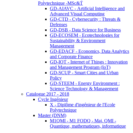
Polytechnique -MSc&T
GD-AIAVC - Artificial Intelligence and
Advanced Visual Computing
GD-CTD - Cybersecurity : Threats &
Defenses
GD-DSB - Data Science for Business
GD-ECOSEM - Ecotechnologies for
Sustainability & Environment
Management
GD-EDACF - Economics, Data Analytics
and Corporate Finance
GD-IOT - Internet of Things : Innovation
and Management Program (IoT)
GD-SCUP - Smart Cities and Urban
Policy
GD-STEEM - Energy Environment :
Science Technology & Management
Catalogue 2017 - 2018
Cycle Ingénieur
X - Diplôme d'ingénieur de l'Ecole
Polytechnique
Master (DNM)
M1QMI - M1 FODQ - Maj. QMI -
Quantique, mathematiques, informatique