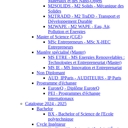
Matériaux et des Nano-Objets
M2SOLIDS - M2 Solids - Mécanique des
Solides
M2TRADD - M2 TraDD - Transport et
Développement Durable
M2WAPE - M2 WAPE - Eau, Air,
Pollution et Énergies
Master of Science (CGE)
MSc Entrepreneurs - MSc X-HEC
Entrepreneurs
Mastère spécialisé (Master)
MS ETRE - MS Energies Renouvelables :
Technologies et Entrepreneuriat (Master)
MS IE - MS Innovation et Entreprenariat
Non Diplomant
AUD_IPParis - AUDITEURS - IP Paris
Programme d'échange
EuroteQ - Diplôme EuroteQ
PEI - Programmes d'échange
internationaux
Catalogue 2024 - 2025
Bachelor
BX - Bachelor of Science de l'Ecole
polytechnique
Cycle Ingénieur