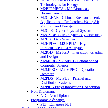
M1SCTECHNRJ - M1 - Sciences and
Technologies for Energy
M2BIOMECA - M2 Biomeca -
Biomechanics
M2CLEAR - CLimat, Environnement,
Applications et Recherche - Water, Air,
Pollution and Energy
M2CPS - Cyber Physical System
M2CYBER - M2 Cyber - Cybersecurity
M2DS - Data Sciences
M2HPDA - M2 HPDA - High
Performance Data Analytics
M2IGD - M2 IGD - Interaction, Graphic
and Design
M2MPRI - M2 MPRI - Foudations of
Computer Science
M2MPRO - M2 MPRO - Operation
Research
M2PDS - M2 PDS - Parallel and
Distributed Systems
M2PIC - Projet Innovation Conception
Non Diplomant
ND - Non Diplomant
Programme d'échange
PEI - Echanges PEI