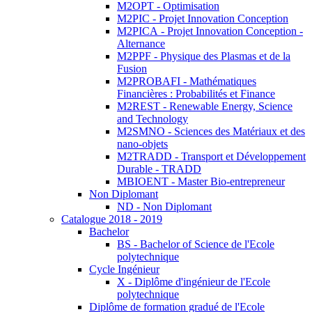
M2OPT - Optimisation
M2PIC - Projet Innovation Conception
M2PICA - Projet Innovation Conception -
Alternance
M2PPF - Physique des Plasmas et de la
Fusion
M2PROBAFI - Mathématiques
Financières : Probabilités et Finance
M2REST - Renewable Energy, Science
and Technology
M2SMNO - Sciences des Matériaux et des
nano-objets
M2TRADD - Transport et Développement
Durable - TRADD
MBIOENT - Master Bio-entrepreneur
Non Diplomant
ND - Non Diplomant
Catalogue 2018 - 2019
Bachelor
BS - Bachelor of Science de l'Ecole
polytechnique
Cycle Ingénieur
X - Diplôme d'ingénieur de l'Ecole
polytechnique
Diplôme de formation gradué de l'Ecole