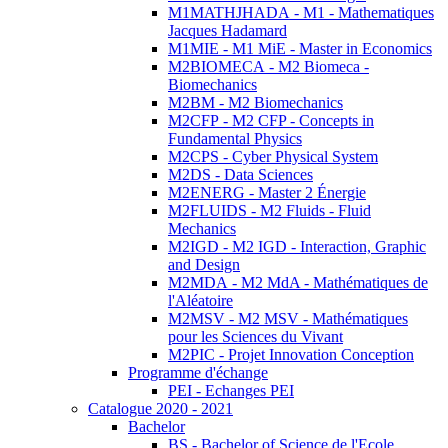
M1MATHJHADA - M1 - Mathematiques
Jacques Hadamard
M1MIE - M1 MiE - Master in Economics
M2BIOMECA - M2 Biomeca -
Biomechanics
M2BM - M2 Biomechanics
M2CFP - M2 CFP - Concepts in
Fundamental Physics
M2CPS - Cyber Physical System
M2DS - Data Sciences
M2ENERG - Master 2 Énergie
M2FLUIDS - M2 Fluids - Fluid
Mechanics
M2IGD - M2 IGD - Interaction, Graphic
and Design
M2MDA - M2 MdA - Mathématiques de
l'Aléatoire
M2MSV - M2 MSV - Mathématiques
pour les Sciences du Vivant
M2PIC - Projet Innovation Conception
Programme d'échange
PEI - Echanges PEI
Catalogue 2020 - 2021
Bachelor
BS - Bachelor of Science de l'Ecole