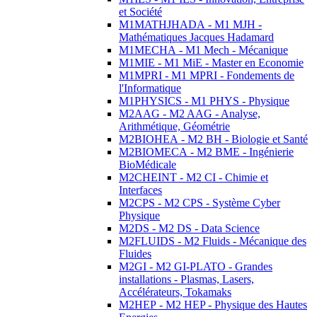
et Société
M1MATHJHADA - M1 MJH -
Mathématiques Jacques Hadamard
M1MECHA - M1 Mech - Mécanique
M1MIE - M1 MiE - Master en Economie
M1MPRI - M1 MPRI - Fondements de
l'Informatique
M1PHYSICS - M1 PHYS - Physique
M2AAG - M2 AAG - Analyse,
Arithmétique, Géométrie
M2BIOHEA - M2 BH - Biologie et Santé
M2BIOMECA - M2 BME - Ingénierie
BioMédicale
M2CHEINT - M2 CI - Chimie et
Interfaces
M2CPS - M2 CPS - Système Cyber
Physique
M2DS - M2 DS - Data Science
M2FLUIDS - M2 Fluids - Mécanique des
Fluides
M2GI - M2 GI-PLATO - Grandes
installations - Plasmas, Lasers,
Accélérateurs, Tokamaks
M2HEP - M2 HEP - Physique des Hautes