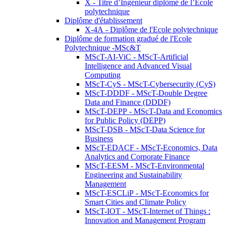
X - Titre d’Ingénieur diplômé de l’École
polytechnique
Diplôme d'établissement
X-4A - Diplôme de l'Ecole polytechnique
Diplôme de formation gradué de l'Ecole
Polytechnique -MSc&T
MScT-AI-ViC - MScT-Artificial
Intelligence and Advanced Visual
Computing
MScT-CyS - MScT-Cybersecurity (CyS)
MScT-DDDF - MScT-Double Degree
Data and Finance (DDDF)
MScT-DEPP - MScT-Data and Economics
for Public Policy (DEPP)
MScT-DSB - MScT-Data Science for
Business
MScT-EDACF - MScT-Economics, Data
Analytics and Corporate Finance
MScT-EESM - MScT-Environmental
Engineering and Sustainability
Management
MScT-ESCLiP - MScT-Economics for
Smart Cities and Climate Policy
MScT-IOT - MScT-Internet of Things :
Innovation and Management Program