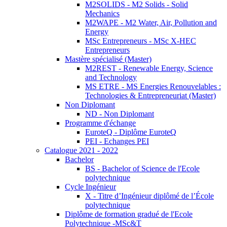
M2SOLIDS - M2 Solids - Solid
Mechanics
M2WAPE - M2 Water, Air, Pollution and
Energy
MSc Entrepreneurs - MSc X-HEC
Entrepreneurs
Mastère spécialisé (Master)
M2REST - Renewable Energy, Science
and Technology
MS ETRE - MS Energies Renouvelables :
Technologies & Entrepreneuriat (Master)
Non Diplomant
ND - Non Diplomant
Programme d'échange
EuroteQ - Diplôme EuroteQ
PEI - Echanges PEI
Catalogue 2021 - 2022
Bachelor
BS - Bachelor of Science de l'Ecole
polytechnique
Cycle Ingénieur
X - Titre d’Ingénieur diplômé de l’École
polytechnique
Diplôme de formation gradué de l'Ecole
Polytechnique -MSc&T