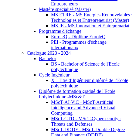
Entrepreneurs
Mastère spécialisé (Master)
MS ETRE - MS Energies Renouvelables :
Technologies et Entrepreneuriat (Master)
MS IE - MS Innovation et Entreprenariat
Programme d'échange
EuroteQ - Diplôme EuroteQ
PEI - Programmes d'échange
internationaux
Catalogue 2023 - 2024
Bachelor
BS - Bachelor of Science de l'Ecole
polytechnique
Cycle Ingénieur
X - Titre d’Ingénieur diplômé de l’École
polytechnique
Diplôme de formation gradué de l'Ecole
Polytechnique -MSc&T
MScT-AI-ViC - MScT-Artificial
Intelligence and Advanced Visual
Computing
MScT-CTD - MScT-Cybersecurity :
Threats and Defenses
MScT-DDDF - MScT-Double Degree
Data and Finance (DDDF)