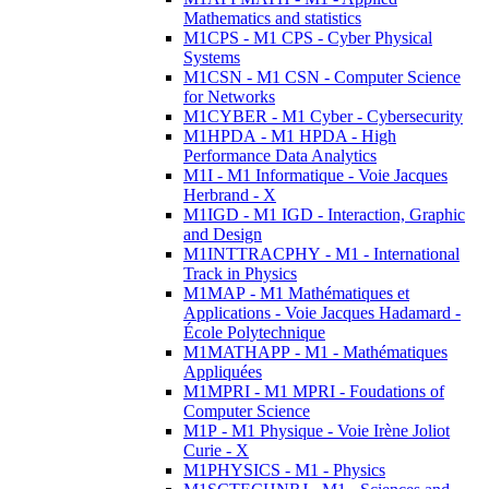
Mathematics and statistics
M1CPS - M1 CPS - Cyber Physical
Systems
M1CSN - M1 CSN - Computer Science
for Networks
M1CYBER - M1 Cyber - Cybersecurity
M1HPDA - M1 HPDA - High
Performance Data Analytics
M1I - M1 Informatique - Voie Jacques
Herbrand - X
M1IGD - M1 IGD - Interaction, Graphic
and Design
M1INTTRACPHY - M1 - International
Track in Physics
M1MAP - M1 Mathématiques et
Applications - Voie Jacques Hadamard -
École Polytechnique
M1MATHAPP - M1 - Mathématiques
Appliquées
M1MPRI - M1 MPRI - Foudations of
Computer Science
M1P - M1 Physique - Voie Irène Joliot
Curie - X
M1PHYSICS - M1 - Physics