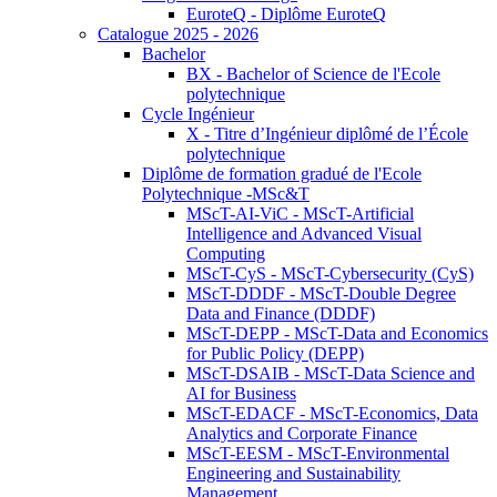
EuroteQ - Diplôme EuroteQ
Catalogue 2025 - 2026
Bachelor
BX - Bachelor of Science de l'Ecole
polytechnique
Cycle Ingénieur
X - Titre d’Ingénieur diplômé de l’École
polytechnique
Diplôme de formation gradué de l'Ecole
Polytechnique -MSc&T
MScT-AI-ViC - MScT-Artificial
Intelligence and Advanced Visual
Computing
MScT-CyS - MScT-Cybersecurity (CyS)
MScT-DDDF - MScT-Double Degree
Data and Finance (DDDF)
MScT-DEPP - MScT-Data and Economics
for Public Policy (DEPP)
MScT-DSAIB - MScT-Data Science and
AI for Business
MScT-EDACF - MScT-Economics, Data
Analytics and Corporate Finance
MScT-EESM - MScT-Environmental
Engineering and Sustainability
Management