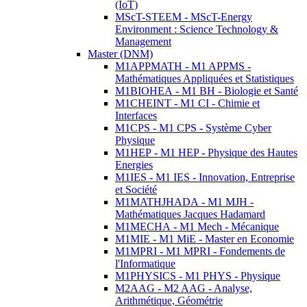
(IoT)
MScT-STEEM - MScT-Energy
Environment : Science Technology &
Management
Master (DNM)
M1APPMATH - M1 APPMS -
Mathématiques Appliquées et Statistiques
M1BIOHEA - M1 BH - Biologie et Santé
M1CHEINT - M1 CI - Chimie et
Interfaces
M1CPS - M1 CPS - Système Cyber
Physique
M1HEP - M1 HEP - Physique des Hautes
Energies
M1IES - M1 IES - Innovation, Entreprise
et Société
M1MATHJHADA - M1 MJH -
Mathématiques Jacques Hadamard
M1MECHA - M1 Mech - Mécanique
M1MIE - M1 MiE - Master en Economie
M1MPRI - M1 MPRI - Fondements de
l'Informatique
M1PHYSICS - M1 PHYS - Physique
M2AAG - M2 AAG - Analyse,
Arithmétique, Géométrie