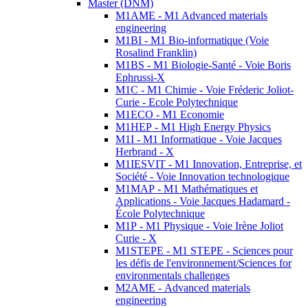
Master (DNM)
M1AME - M1 Advanced materials
engineering
M1BI - M1 Bio-informatique (Voie
Rosalind Franklin)
M1BS - M1 Biologie-Santé - Voie Boris
Ephrussi-X
M1C - M1 Chimie - Voie Fréderic Joliot-
Curie - Ecole Polytechnique
M1ECO - M1 Economie
M1HEP - M1 High Energy Physics
M1I - M1 Informatique - Voie Jacques
Herbrand - X
M1IESVIT - M1 Innovation, Entreprise, et
Société - Voie Innovation technologique
M1MAP - M1 Mathématiques et
Applications - Voie Jacques Hadamard -
École Polytechnique
M1P - M1 Physique - Voie Irène Joliot
Curie - X
M1STEPE - M1 STEPE - Sciences pour
les défis de l'environnement/Sciences for
environmentals challenges
M2AME - Advanced materials
engineering