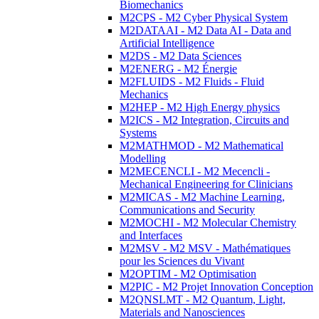
Biomechanics
M2CPS - M2 Cyber Physical System
M2DATAAI - M2 Data AI - Data and
Artificial Intelligence
M2DS - M2 Data Sciences
M2ENERG - M2 Énergie
M2FLUIDS - M2 Fluids - Fluid
Mechanics
M2HEP - M2 High Energy physics
M2ICS - M2 Integration, Circuits and
Systems
M2MATHMOD - M2 Mathematical
Modelling
M2MECENCLI - M2 Mecencli -
Mechanical Engineering for Clinicians
M2MICAS - M2 Machine Learning,
Communications and Security
M2MOCHI - M2 Molecular Chemistry
and Interfaces
M2MSV - M2 MSV - Mathématiques
pour les Sciences du Vivant
M2OPTIM - M2 Optimisation
M2PIC - M2 Projet Innovation Conception
M2QNSLMT - M2 Quantum, Light,
Materials and Nanosciences