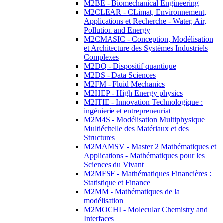
M2BE - Biomechanical Engineering
M2CLEAR - CLimat, Environnement,
Applications et Recherche - Water, Air,
Pollution and Energy
M2CMASIC - Conception, Modélisation
et Architecture des Systèmes Industriels
Complexes
M2DQ - Dispositif quantique
M2DS - Data Sciences
M2FM - Fluid Mechanics
M2HEP - High Energy physics
M2ITIE - Innovation Technologique :
ingénierie et entrepreneuriat
M2M4S - Modélisation Multiphysique
Multiéchelle des Matériaux et des
Structures
M2MAMSV - Master 2 Mathématiques et
Applications - Mathématiques pour les
Sciences du Vivant
M2MFSF - Mathématiques Financières :
Statistique et Finance
M2MM - Mathématiques de la
modélisation
M2MOCHI - Molecular Chemistry and
Interfaces