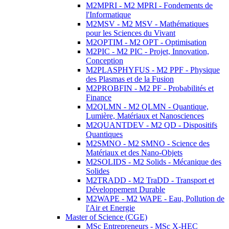
M2MPRI - M2 MPRI - Fondements de
l'Informatique
M2MSV - M2 MSV - Mathématiques
pour les Sciences du Vivant
M2OPTIM - M2 OPT - Optimisation
M2PIC - M2 PIC - Projet, Innovation,
Conception
M2PLASPHYFUS - M2 PPF - Physique
des Plasmas et de la Fusion
M2PROBFIN - M2 PF - Probabilités et
Finance
M2QLMN - M2 QLMN - Quantique,
Lumière, Matériaux et Nanosciences
M2QUANTDEV - M2 QD - Dispositifs
Quantiques
M2SMNO - M2 SMNO - Science des
Matériaux et des Nano-Objets
M2SOLIDS - M2 Solids - Mécanique des
Solides
M2TRADD - M2 TraDD - Transport et
Développement Durable
M2WAPE - M2 WAPE - Eau, Pollution de
l'Air et Energie
Master of Science (CGE)
MSc Entrepreneurs - MSc X-HEC