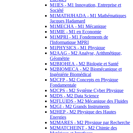
M1IES - M1 Innovation, Entreprise et
Société
M1MATHJHADA - M1 Mathématiques
Jacques Hadamard
M1MECHA - M1 Mécanique
M1MIE - M1 en Economie
M1MPRI - M1 Fondements de
l'Informatique MPRI
M1PHYSICS - M1 Physique
M2AAG - M2 Analyse, Arithmétique,
Géométrie
M2BIOHEA - M2 Biologie et Santé
M2BIOMECA - M2 Biomécanique et
Ingéniérie Biomédical
M2CFP - M2 Concepts en Physique
Fondamentale
M2CPS - M2 Système Cyber Physique
M2DS - M2 Data Science
M2FLUIDS - M2 Mécanique des Fluides
M2GI - M2 Grands Instruments
M2HEP - M2 Physique des Hautes
Energies
M2MARES - M2 Physique par Recherche
M2MATCHEINT - M2 Chimie des