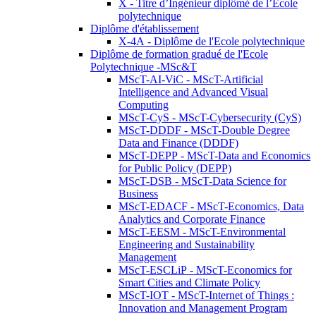
X - Titre d’Ingénieur diplômé de l’École
polytechnique
Diplôme d'établissement
X-4A - Diplôme de l'Ecole polytechnique
Diplôme de formation gradué de l'Ecole
Polytechnique -MSc&T
MScT-AI-ViC - MScT-Artificial
Intelligence and Advanced Visual
Computing
MScT-CyS - MScT-Cybersecurity (CyS)
MScT-DDDF - MScT-Double Degree
Data and Finance (DDDF)
MScT-DEPP - MScT-Data and Economics
for Public Policy (DEPP)
MScT-DSB - MScT-Data Science for
Business
MScT-EDACF - MScT-Economics, Data
Analytics and Corporate Finance
MScT-EESM - MScT-Environmental
Engineering and Sustainability
Management
MScT-ESCLiP - MScT-Economics for
Smart Cities and Climate Policy
MScT-IOT - MScT-Internet of Things :
Innovation and Management Program