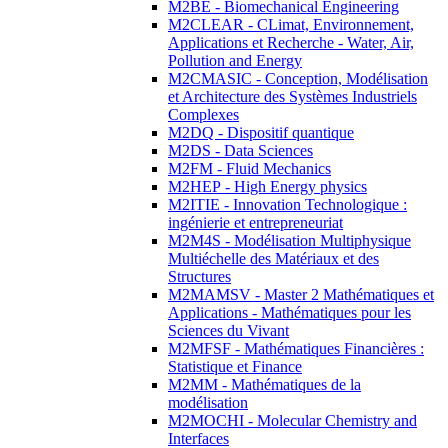
M2BE - Biomechanical Engineering
M2CLEAR - CLimat, Environnement,
Applications et Recherche - Water, Air,
Pollution and Energy
M2CMASIC - Conception, Modélisation
et Architecture des Systèmes Industriels
Complexes
M2DQ - Dispositif quantique
M2DS - Data Sciences
M2FM - Fluid Mechanics
M2HEP - High Energy physics
M2ITIE - Innovation Technologique :
ingénierie et entrepreneuriat
M2M4S - Modélisation Multiphysique
Multiéchelle des Matériaux et des
Structures
M2MAMSV - Master 2 Mathématiques et
Applications - Mathématiques pour les
Sciences du Vivant
M2MFSF - Mathématiques Financières :
Statistique et Finance
M2MM - Mathématiques de la
modélisation
M2MOCHI - Molecular Chemistry and
Interfaces