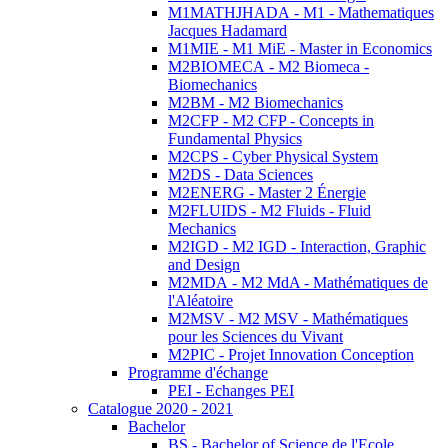
M1MATHJHADA - M1 - Mathematiques
Jacques Hadamard
M1MIE - M1 MiE - Master in Economics
M2BIOMECA - M2 Biomeca -
Biomechanics
M2BM - M2 Biomechanics
M2CFP - M2 CFP - Concepts in
Fundamental Physics
M2CPS - Cyber Physical System
M2DS - Data Sciences
M2ENERG - Master 2 Énergie
M2FLUIDS - M2 Fluids - Fluid
Mechanics
M2IGD - M2 IGD - Interaction, Graphic
and Design
M2MDA - M2 MdA - Mathématiques de
l'Aléatoire
M2MSV - M2 MSV - Mathématiques
pour les Sciences du Vivant
M2PIC - Projet Innovation Conception
Programme d'échange
PEI - Echanges PEI
Catalogue 2020 - 2021
Bachelor
BS - Bachelor of Science de l'Ecole