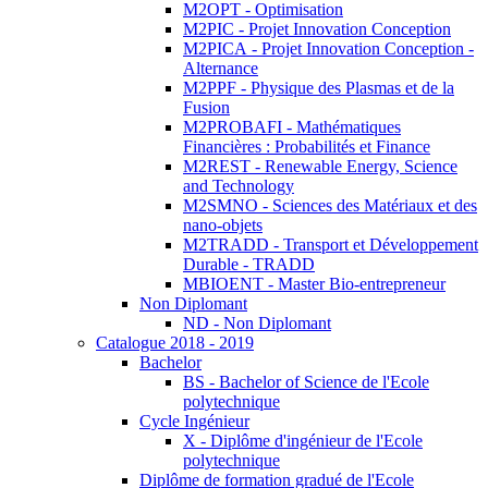
M2OPT - Optimisation
M2PIC - Projet Innovation Conception
M2PICA - Projet Innovation Conception -
Alternance
M2PPF - Physique des Plasmas et de la
Fusion
M2PROBAFI - Mathématiques
Financières : Probabilités et Finance
M2REST - Renewable Energy, Science
and Technology
M2SMNO - Sciences des Matériaux et des
nano-objets
M2TRADD - Transport et Développement
Durable - TRADD
MBIOENT - Master Bio-entrepreneur
Non Diplomant
ND - Non Diplomant
Catalogue 2018 - 2019
Bachelor
BS - Bachelor of Science de l'Ecole
polytechnique
Cycle Ingénieur
X - Diplôme d'ingénieur de l'Ecole
polytechnique
Diplôme de formation gradué de l'Ecole