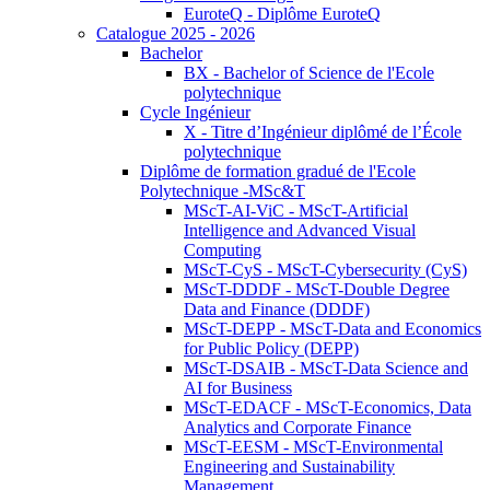
EuroteQ - Diplôme EuroteQ
Catalogue 2025 - 2026
Bachelor
BX - Bachelor of Science de l'Ecole
polytechnique
Cycle Ingénieur
X - Titre d’Ingénieur diplômé de l’École
polytechnique
Diplôme de formation gradué de l'Ecole
Polytechnique -MSc&T
MScT-AI-ViC - MScT-Artificial
Intelligence and Advanced Visual
Computing
MScT-CyS - MScT-Cybersecurity (CyS)
MScT-DDDF - MScT-Double Degree
Data and Finance (DDDF)
MScT-DEPP - MScT-Data and Economics
for Public Policy (DEPP)
MScT-DSAIB - MScT-Data Science and
AI for Business
MScT-EDACF - MScT-Economics, Data
Analytics and Corporate Finance
MScT-EESM - MScT-Environmental
Engineering and Sustainability
Management