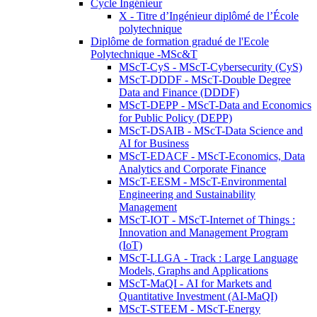
Cycle Ingénieur
X - Titre d’Ingénieur diplômé de l’École
polytechnique
Diplôme de formation gradué de l'Ecole
Polytechnique -MSc&T
MScT-CyS - MScT-Cybersecurity (CyS)
MScT-DDDF - MScT-Double Degree
Data and Finance (DDDF)
MScT-DEPP - MScT-Data and Economics
for Public Policy (DEPP)
MScT-DSAIB - MScT-Data Science and
AI for Business
MScT-EDACF - MScT-Economics, Data
Analytics and Corporate Finance
MScT-EESM - MScT-Environmental
Engineering and Sustainability
Management
MScT-IOT - MScT-Internet of Things :
Innovation and Management Program
(IoT)
MScT-LLGA - Track : Large Language
Models, Graphs and Applications
MScT-MaQI - AI for Markets and
Quantitative Investment (AI-MaQI)
MScT-STEEM - MScT-Energy