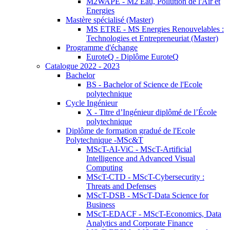
M2WAPE - M2 Eau, Pollution de l'Air et
Energies
Mastère spécialisé (Master)
MS ETRE - MS Energies Renouvelables :
Technologies et Entrepreneuriat (Master)
Programme d'échange
EuroteQ - Diplôme EuroteQ
Catalogue 2022 - 2023
Bachelor
BS - Bachelor of Science de l'Ecole
polytechnique
Cycle Ingénieur
X - Titre d’Ingénieur diplômé de l’École
polytechnique
Diplôme de formation gradué de l'Ecole
Polytechnique -MSc&T
MScT-AI-ViC - MScT-Artificial
Intelligence and Advanced Visual
Computing
MScT-CTD - MScT-Cybersecurity :
Threats and Defenses
MScT-DSB - MScT-Data Science for
Business
MScT-EDACF - MScT-Economics, Data
Analytics and Corporate Finance