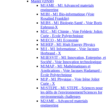
Master (DNM)
M1AME - M1 Advanced materials
engineering
M1BI - M1 Bio-informatique (Voie
Rosalind Franklin)
M1BS - M1 Biologie-Santé - Voie Boris
Ephrussi-X
M1C - M1 Chimie - Voie Fréderic Joliot-
Curie - Ecole Polytechnique
M1ECO - M1 Economie
M1HEP - M1 High Energy Physics
M1I - M1 Informatique - Voie Jacques
Herbrand - X
M1IESVIT - M1 Innovation, Entreprise, et
Société - Voie Innovation technologique
M1MAP - M1 Mathématiques et
Applications - Voie Jacques Hadamard -
École Polytechnique
M1P - M1 Physique - Voie Irène Joliot
Curie - X
M1STEPE - M1 STEPE - Sciences pour
les défis de l'environnement/Sciences for
environmentals challenges
M2AME - Advanced materials
engineering