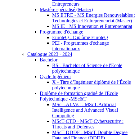
Entrepreneurs
Mastère spécialisé (Master)
MS ETRE - MS Energies Renouvelables :
Technologies et Entrepreneuriat (Master)
MS IE - MS Innovation et Entreprenariat
Programme d'échange
EuroteQ - Diplôme EuroteQ
PEI - Programmes d'échange
internationaux
Catalogue 2023 - 2024
Bachelor
BS - Bachelor of Science de l'Ecole
polytechnique
Cycle Ingénieur
X - Titre d’Ingénieur diplômé de l’École
polytechnique
Diplôme de formation gradué de l'Ecole
Polytechnique -MSc&T
MScT-AI-ViC - MScT-Artificial
Intelligence and Advanced Visual
Computing
MScT-CTD - MScT-Cybersecurity :
Threats and Defenses
MScT-DDDF - MScT-Double Degree
Data and Finance (DDDF)