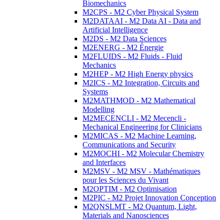
Biomechanics
M2CPS - M2 Cyber Physical System
M2DATAAI - M2 Data AI - Data and
Artificial Intelligence
M2DS - M2 Data Sciences
M2ENERG - M2 Énergie
M2FLUIDS - M2 Fluids - Fluid
Mechanics
M2HEP - M2 High Energy physics
M2ICS - M2 Integration, Circuits and
Systems
M2MATHMOD - M2 Mathematical
Modelling
M2MECENCLI - M2 Mecencli -
Mechanical Engineering for Clinicians
M2MICAS - M2 Machine Learning,
Communications and Security
M2MOCHI - M2 Molecular Chemistry
and Interfaces
M2MSV - M2 MSV - Mathématiques
pour les Sciences du Vivant
M2OPTIM - M2 Optimisation
M2PIC - M2 Projet Innovation Conception
M2QNSLMT - M2 Quantum, Light,
Materials and Nanosciences