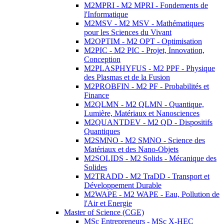
M2MPRI - M2 MPRI - Fondements de
l'Informatique
M2MSV - M2 MSV - Mathématiques
pour les Sciences du Vivant
M2OPTIM - M2 OPT - Optimisation
M2PIC - M2 PIC - Projet, Innovation,
Conception
M2PLASPHYFUS - M2 PPF - Physique
des Plasmas et de la Fusion
M2PROBFIN - M2 PF - Probabilités et
Finance
M2QLMN - M2 QLMN - Quantique,
Lumière, Matériaux et Nanosciences
M2QUANTDEV - M2 QD - Dispositifs
Quantiques
M2SMNO - M2 SMNO - Science des
Matériaux et des Nano-Objets
M2SOLIDS - M2 Solids - Mécanique des
Solides
M2TRADD - M2 TraDD - Transport et
Développement Durable
M2WAPE - M2 WAPE - Eau, Pollution de
l'Air et Energie
Master of Science (CGE)
MSc Entrepreneurs - MSc X-HEC