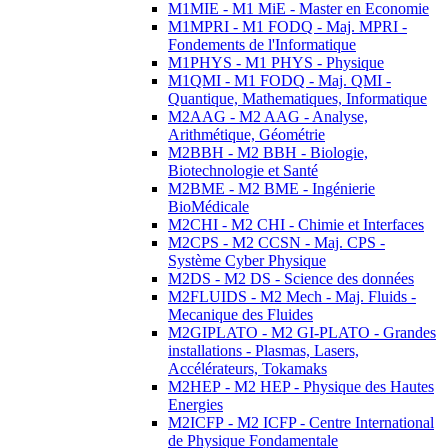
M1MIE - M1 MiE - Master en Economie
M1MPRI - M1 FODQ - Maj. MPRI -
Fondements de l'Informatique
M1PHYS - M1 PHYS - Physique
M1QMI - M1 FODQ - Maj. QMI -
Quantique, Mathematiques, Informatique
M2AAG - M2 AAG - Analyse,
Arithmétique, Géométrie
M2BBH - M2 BBH - Biologie,
Biotechnologie et Santé
M2BME - M2 BME - Ingénierie
BioMédicale
M2CHI - M2 CHI - Chimie et Interfaces
M2CPS - M2 CCSN - Maj. CPS -
Système Cyber Physique
M2DS - M2 DS - Science des données
M2FLUIDS - M2 Mech - Maj. Fluids -
Mecanique des Fluides
M2GIPLATO - M2 GI-PLATO - Grandes
installations - Plasmas, Lasers,
Accélérateurs, Tokamaks
M2HEP - M2 HEP - Physique des Hautes
Energies
M2ICFP - M2 ICFP - Centre International
de Physique Fondamentale