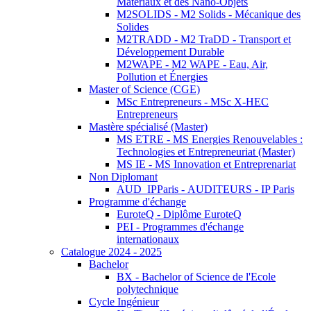
Matériaux et des Nano-Objets
M2SOLIDS - M2 Solids - Mécanique des
Solides
M2TRADD - M2 TraDD - Transport et
Développement Durable
M2WAPE - M2 WAPE - Eau, Air,
Pollution et Énergies
Master of Science (CGE)
MSc Entrepreneurs - MSc X-HEC
Entrepreneurs
Mastère spécialisé (Master)
MS ETRE - MS Energies Renouvelables :
Technologies et Entrepreneuriat (Master)
MS IE - MS Innovation et Entreprenariat
Non Diplomant
AUD_IPParis - AUDITEURS - IP Paris
Programme d'échange
EuroteQ - Diplôme EuroteQ
PEI - Programmes d'échange
internationaux
Catalogue 2024 - 2025
Bachelor
BX - Bachelor of Science de l'Ecole
polytechnique
Cycle Ingénieur