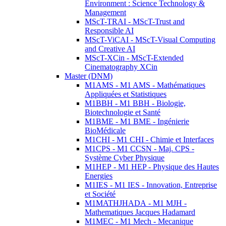
Environment : Science Technology &
Management
MScT-TRAI - MScT-Trust and
Responsible AI
MScT-ViCAI - MScT-Visual Computing
and Creative AI
MScT-XCin - MScT-Extended
Cinematography XCin
Master (DNM)
M1AMS - M1 AMS - Mathématiques
Appliquées et Statistiques
M1BBH - M1 BBH - Biologie,
Biotechnologie et Santé
M1BME - M1 BME - Ingénierie
BioMédicale
M1CHI - M1 CHI - Chimie et Interfaces
M1CPS - M1 CCSN - Maj. CPS -
Système Cyber Physique
M1HEP - M1 HEP - Physique des Hautes
Energies
M1IES - M1 IES - Innovation, Entreprise
et Société
M1MATHJHADA - M1 MJH -
Mathematiques Jacques Hadamard
M1MEC - M1 Mech - Mecanique