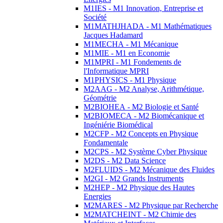
M1IES - M1 Innovation, Entreprise et
Société
M1MATHJHADA - M1 Mathématiques
Jacques Hadamard
M1MECHA - M1 Mécanique
M1MIE - M1 en Economie
M1MPRI - M1 Fondements de
l'Informatique MPRI
M1PHYSICS - M1 Physique
M2AAG - M2 Analyse, Arithmétique,
Géométrie
M2BIOHEA - M2 Biologie et Santé
M2BIOMECA - M2 Biomécanique et
Ingéniérie Biomédical
M2CFP - M2 Concepts en Physique
Fondamentale
M2CPS - M2 Système Cyber Physique
M2DS - M2 Data Science
M2FLUIDS - M2 Mécanique des Fluides
M2GI - M2 Grands Instruments
M2HEP - M2 Physique des Hautes
Energies
M2MARES - M2 Physique par Recherche
M2MATCHEINT - M2 Chimie des