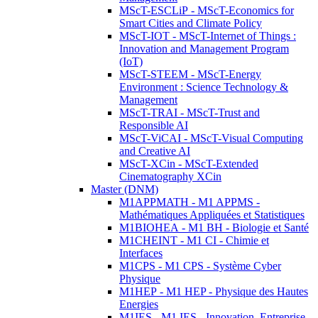
MScT-ESCLiP - MScT-Economics for
Smart Cities and Climate Policy
MScT-IOT - MScT-Internet of Things :
Innovation and Management Program
(IoT)
MScT-STEEM - MScT-Energy
Environment : Science Technology &
Management
MScT-TRAI - MScT-Trust and
Responsible AI
MScT-ViCAI - MScT-Visual Computing
and Creative AI
MScT-XCin - MScT-Extended
Cinematography XCin
Master (DNM)
M1APPMATH - M1 APPMS -
Mathématiques Appliquées et Statistiques
M1BIOHEA - M1 BH - Biologie et Santé
M1CHEINT - M1 CI - Chimie et
Interfaces
M1CPS - M1 CPS - Système Cyber
Physique
M1HEP - M1 HEP - Physique des Hautes
Energies
M1IES - M1 IES - Innovation, Entreprise