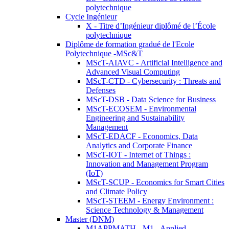
polytechnique
Cycle Ingénieur
X - Titre d’Ingénieur diplômé de l’École
polytechnique
Diplôme de formation gradué de l'Ecole
Polytechnique -MSc&T
MScT-AIAVC - Artificial Intelligence and
Advanced Visual Computing
MScT-CTD - Cybersecurity : Threats and
Defenses
MScT-DSB - Data Science for Business
MScT-ECOSEM - Environmental
Engineering and Sustainability
Management
MScT-EDACF - Economics, Data
Analytics and Corporate Finance
MScT-IOT - Internet of Things :
Innovation and Management Program
(IoT)
MScT-SCUP - Economics for Smart Cities
and Climate Policy
MScT-STEEM - Energy Environment :
Science Technology & Management
Master (DNM)
M1APPMATH - M1 - Applied