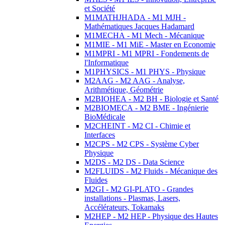
et Société
M1MATHJHADA - M1 MJH -
Mathématiques Jacques Hadamard
M1MECHA - M1 Mech - Mécanique
M1MIE - M1 MiE - Master en Economie
M1MPRI - M1 MPRI - Fondements de
l'Informatique
M1PHYSICS - M1 PHYS - Physique
M2AAG - M2 AAG - Analyse,
Arithmétique, Géométrie
M2BIOHEA - M2 BH - Biologie et Santé
M2BIOMECA - M2 BME - Ingénierie
BioMédicale
M2CHEINT - M2 CI - Chimie et
Interfaces
M2CPS - M2 CPS - Système Cyber
Physique
M2DS - M2 DS - Data Science
M2FLUIDS - M2 Fluids - Mécanique des
Fluides
M2GI - M2 GI-PLATO - Grandes
installations - Plasmas, Lasers,
Accélérateurs, Tokamaks
M2HEP - M2 HEP - Physique des Hautes