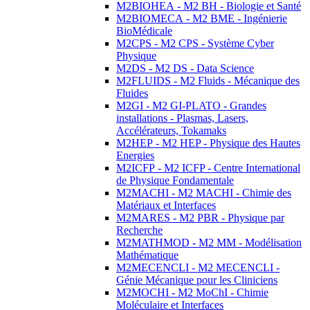
M2BIOHEA - M2 BH - Biologie et Santé
M2BIOMECA - M2 BME - Ingénierie
BioMédicale
M2CPS - M2 CPS - Système Cyber
Physique
M2DS - M2 DS - Data Science
M2FLUIDS - M2 Fluids - Mécanique des
Fluides
M2GI - M2 GI-PLATO - Grandes
installations - Plasmas, Lasers,
Accélérateurs, Tokamaks
M2HEP - M2 HEP - Physique des Hautes
Energies
M2ICFP - M2 ICFP - Centre International
de Physique Fondamentale
M2MACHI - M2 MACHI - Chimie des
Matériaux et Interfaces
M2MARES - M2 PBR - Physique par
Recherche
M2MATHMOD - M2 MM - Modélisation
Mathématique
M2MECENCLI - M2 MECENCLI -
Génie Mécanique pour les Cliniciens
M2MOCHI - M2 MoChI - Chimie
Moléculaire et Interfaces