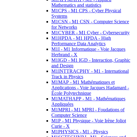
Mathematics and statistics
M1CPS - M1 CPS - Cyber Physical
Systems
M1CSN - M1 CSN - Computer Science
for Networks
M1CYBER - M1 Cyber - Cybersecurity
M1HPDA - M1 HPDA - High
Performance Data Analytics
M1I - M1 Informatique - Voie Jacques
Herbrand - X
M1IGD - M1 IGD - Interaction, Graphic
and Design
M1INTTRACPHY - M1 - International
Track in Physics
M1MAP - M1 Mathématiques et
Applications - Voie Jacques Hadamard -
École Polytechnique
M1MATHAPP - M1 - Mathématiques
Appliquées
M1MPRI - M1 MPRI - Foudations of
Computer Science
M1P - M1 Physique - Voie Irène Joliot
Curie - X
M1PHYSICS - M1 - Physics