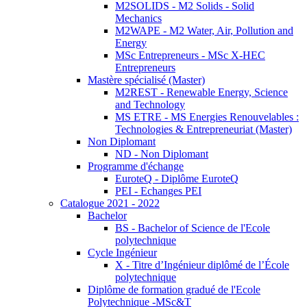
M2SOLIDS - M2 Solids - Solid
Mechanics
M2WAPE - M2 Water, Air, Pollution and
Energy
MSc Entrepreneurs - MSc X-HEC
Entrepreneurs
Mastère spécialisé (Master)
M2REST - Renewable Energy, Science
and Technology
MS ETRE - MS Energies Renouvelables :
Technologies & Entrepreneuriat (Master)
Non Diplomant
ND - Non Diplomant
Programme d'échange
EuroteQ - Diplôme EuroteQ
PEI - Echanges PEI
Catalogue 2021 - 2022
Bachelor
BS - Bachelor of Science de l'Ecole
polytechnique
Cycle Ingénieur
X - Titre d’Ingénieur diplômé de l’École
polytechnique
Diplôme de formation gradué de l'Ecole
Polytechnique -MSc&T