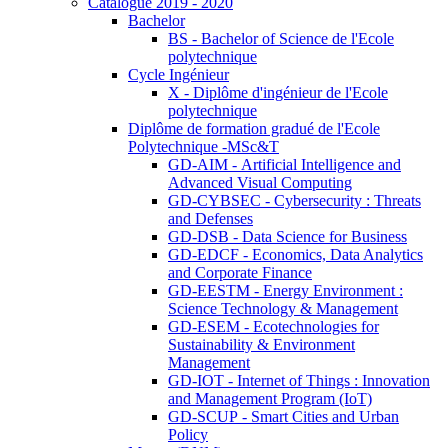
Catalogue 2019 - 2020
Bachelor
BS - Bachelor of Science de l'Ecole
polytechnique
Cycle Ingénieur
X - Diplôme d'ingénieur de l'Ecole
polytechnique
Diplôme de formation gradué de l'Ecole
Polytechnique -MSc&T
GD-AIM - Artificial Intelligence and
Advanced Visual Computing
GD-CYBSEC - Cybersecurity : Threats
and Defenses
GD-DSB - Data Science for Business
GD-EDCF - Economics, Data Analytics
and Corporate Finance
GD-EESTM - Energy Environment :
Science Technology & Management
GD-ESEM - Ecotechnologies for
Sustainability & Environment
Management
GD-IOT - Internet of Things : Innovation
and Management Program (IoT)
GD-SCUP - Smart Cities and Urban
Policy