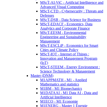
MScT-AI-ViC - Artificial Intelligence and
Advanced Visual Computing
MScT-CTD - Cybersecurity : Threats and
Defenses
MScT-DSB - Data Science for Business
MScT-EDACF - Economics, Data
Analytics and Corporate Finance
MScT-EESM - Environmental
Engineering and Sustainability
Management
MScT-ESCLiP - Economics for Smart
Cities and Climate Policy
MScT-IOT - Internet of Things :
Innovation and Management Program
(IoT)
MScT-STEEM - Energy Environment :
Science Technology & Management
Master (DNM)
M1APPMATH - M1 - Applied
Mathematics and statistics
M1BM - M1 Biomechanics
M1DATAAI - M1 Data AI - Data and
Artificial Intelligence
M1ECO - M1 Economie
M1ENERG - Master 1 Énergie