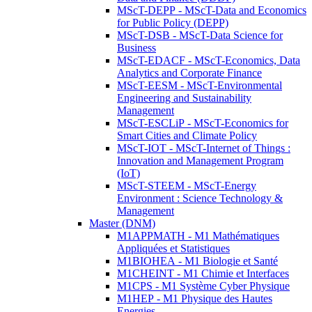
MScT-DEPP - MScT-Data and Economics
for Public Policy (DEPP)
MScT-DSB - MScT-Data Science for
Business
MScT-EDACF - MScT-Economics, Data
Analytics and Corporate Finance
MScT-EESM - MScT-Environmental
Engineering and Sustainability
Management
MScT-ESCLiP - MScT-Economics for
Smart Cities and Climate Policy
MScT-IOT - MScT-Internet of Things :
Innovation and Management Program
(IoT)
MScT-STEEM - MScT-Energy
Environment : Science Technology &
Management
Master (DNM)
M1APPMATH - M1 Mathématiques
Appliquées et Statistiques
M1BIOHEA - M1 Biologie et Santé
M1CHEINT - M1 Chimie et Interfaces
M1CPS - M1 Système Cyber Physique
M1HEP - M1 Physique des Hautes
Energies