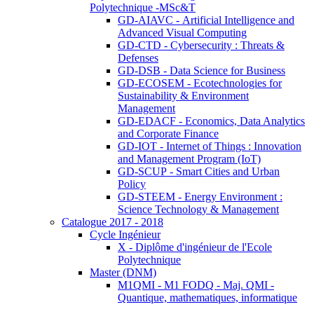
Polytechnique -MSc&T
GD-AIAVC - Artificial Intelligence and
Advanced Visual Computing
GD-CTD - Cybersecurity : Threats &
Defenses
GD-DSB - Data Science for Business
GD-ECOSEM - Ecotechnologies for
Sustainability & Environment
Management
GD-EDACF - Economics, Data Analytics
and Corporate Finance
GD-IOT - Internet of Things : Innovation
and Management Program (IoT)
GD-SCUP - Smart Cities and Urban
Policy
GD-STEEM - Energy Environment :
Science Technology & Management
Catalogue 2017 - 2018
Cycle Ingénieur
X - Diplôme d'ingénieur de l'Ecole
Polytechnique
Master (DNM)
M1QMI - M1 FODQ - Maj. QMI -
Quantique, mathematiques, informatique