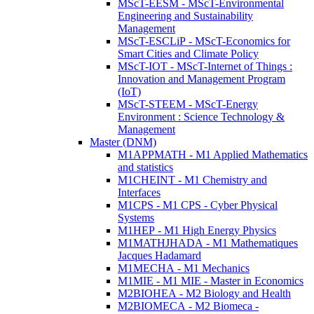
MScT-EESM - MScT-Environmental
Engineering and Sustainability
Management
MScT-ESCLiP - MScT-Economics for
Smart Cities and Climate Policy
MScT-IOT - MScT-Internet of Things :
Innovation and Management Program
(IoT)
MScT-STEEM - MScT-Energy
Environment : Science Technology &
Management
Master (DNM)
M1APPMATH - M1 Applied Mathematics
and statistics
M1CHEINT - M1 Chemistry and
Interfaces
M1CPS - M1 CPS - Cyber Physical
Systems
M1HEP - M1 High Energy Physics
M1MATHJHADA - M1 Mathematiques
Jacques Hadamard
M1MECHA - M1 Mechanics
M1MIE - M1 MIE - Master in Economics
M2BIOHEA - M2 Biology and Health
M2BIOMECA - M2 Biomeca -