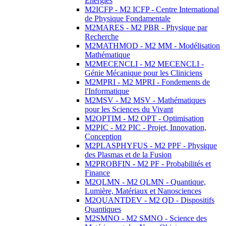
Energies
M2ICFP - M2 ICFP - Centre International
de Physique Fondamentale
M2MARES - M2 PBR - Physique par
Recherche
M2MATHMOD - M2 MM - Modélisation
Mathématique
M2MECENCLI - M2 MECENCLI -
Génie Mécanique pour les Cliniciens
M2MPRI - M2 MPRI - Fondements de
l'Informatique
M2MSV - M2 MSV - Mathématiques
pour les Sciences du Vivant
M2OPTIM - M2 OPT - Optimisation
M2PIC - M2 PIC - Projet, Innovation,
Conception
M2PLASPHYFUS - M2 PPF - Physique
des Plasmas et de la Fusion
M2PROBFIN - M2 PF - Probabilités et
Finance
M2QLMN - M2 QLMN - Quantique,
Lumière, Matériaux et Nanosciences
M2QUANTDEV - M2 QD - Dispositifs
Quantiques
M2SMNO - M2 SMNO - Science des