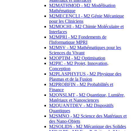
Matériaux et Interfaces
M2MATHMOD - M2 Modélisation
Mathématique
M2MECENCLI - M2 Génie Mécanique
pour les Cliniciens
M2MOCHI - M2 Chimie Moléculaire et
Interfaces
M2MPRI - M2 Fondements de
l'Informatique MPRI
M2MSV - M2 Mathématiques pour les
Sciences du Vivant
M2OPTIM - M2 Optimisation
M2PIC - M2 Projet, Innovation,
Conception
M2PLASPHYFUS - M2 Physique des
Plasmas et de la Fusion
M2PROBFIN - M2 Probabilités et
Finance
M2QNSLMT - M2 Quantique, Lumière,
Matériaux et Nanosciences
M2QUANTDEV - M2 Dispositifs
Quantiques
M2SMNO - M2 Science des Matériaux et
des Nano-Objets
M2SOLIDS - M2 Mécanique des Solides