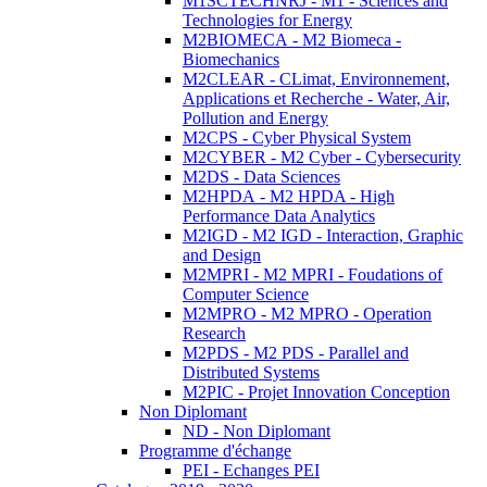
M1SCTECHNRJ - M1 - Sciences and
Technologies for Energy
M2BIOMECA - M2 Biomeca -
Biomechanics
M2CLEAR - CLimat, Environnement,
Applications et Recherche - Water, Air,
Pollution and Energy
M2CPS - Cyber Physical System
M2CYBER - M2 Cyber - Cybersecurity
M2DS - Data Sciences
M2HPDA - M2 HPDA - High
Performance Data Analytics
M2IGD - M2 IGD - Interaction, Graphic
and Design
M2MPRI - M2 MPRI - Foudations of
Computer Science
M2MPRO - M2 MPRO - Operation
Research
M2PDS - M2 PDS - Parallel and
Distributed Systems
M2PIC - Projet Innovation Conception
Non Diplomant
ND - Non Diplomant
Programme d'échange
PEI - Echanges PEI