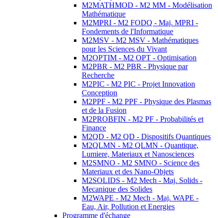
M2MATHMOD - M2 MM - Modélisation
Mathématique
M2MPRI - M2 FODQ - Maj. MPRI -
Fondements de l'Informatique
M2MSV - M2 MSV - Mathématiques
pour les Sciences du Vivant
M2OPTIM - M2 OPT - Optimisation
M2PBR - M2 PBR - Physique par
Recherche
M2PIC - M2 PIC - Projet Innovation
Conception
M2PPF - M2 PPF - Physique des Plasmas
et de la Fusion
M2PROBFIN - M2 PF - Probabilités et
Finance
M2QD - M2 QD - Dispositifs Quantiques
M2QLMN - M2 QLMN - Quantique,
Lumiere, Materiaux et Nanosciences
M2SMNO - M2 SMNO - Science des
Materiaux et des Nano-Objets
M2SOLIDS - M2 Mech - Maj. Solids -
Mecanique des Solides
M2WAPE - M2 Mech - Maj. WAPE -
Eau, Air, Pollution et Energies
Programme d'échange