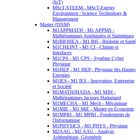
(IoT)
MScT-STEEM - MScT-Energy
Environment : Science Technology &
Management
Master (DNM)
M1APPMATH - M1 APPMS -
Mathématiques Appliquées et Statistiques
M1BIOHEA - M1 BH - Biologie et Santé
M1CHEINT - M1 CI - Chimie et
Interfaces
M1CPS - M1 CPS - Système Cyber
Physique
M1HEP - M1 HEP - Physique des Hautes
Energies
M1IES - M1 IES - Innovation, Entreprise
et Société
M1MATHJHADA - M1 MJH -
Mathématiques Jacques Hadamard
M1MECHA - M1 Mech - Mécanique
M1MIE - M1 MiE - Master en Economie
M1MPRI - M1 MPRI - Fondements de
l'Informatique
M1PHYSICS - M1 PHYS - Physique
M2AAG - M2 AAG - Analyse,
Arithmétique, Géométrie