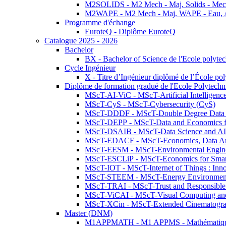
M2SOLIDS - M2 Mech - Maj. Solids - Meca
M2WAPE - M2 Mech - Maj. WAPE - Eau, Air
Programme d'échange
EuroteQ - Diplôme EuroteQ
Catalogue 2025 - 2026
Bachelor
BX - Bachelor of Science de l'Ecole polyte
Cycle Ingénieur
X - Titre d’Ingénieur diplômé de l’École po
Diplôme de formation gradué de l'Ecole Polytec
MScT-AI-ViC - MScT-Artificial Intelligen
MScT-CyS - MScT-Cybersecurity (CyS)
MScT-DDDF - MScT-Double Degree Data 
MScT-DEPP - MScT-Data and Economics fo
MScT-DSAIB - MScT-Data Science and AI 
MScT-EDACF - MScT-Economics, Data Anal
MScT-EESM - MScT-Environmental Enginee
MScT-ESCLiP - MScT-Economics for Smart 
MScT-IOT - MScT-Internet of Things : Inn
MScT-STEEM - MScT-Energy Environment 
MScT-TRAI - MScT-Trust and Responsible
MScT-ViCAI - MScT-Visual Computing and
MScT-XCin - MScT-Extended Cinematogr
Master (DNM)
M1APPMATH - M1 APPMS - Mathématiques A