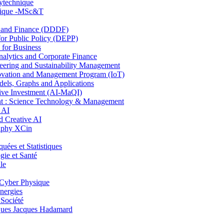
lytechnique
hnique -MSc&T
and Finance (DDDF)
r Public Policy (DEPP)
for Business
ytics and Corporate Finance
ring and Sustainability Management
ovation and Management Program (IoT)
ls, Graphs and Applications
ive Investment (AI-MaQI)
: Science Technology & Management
 AI
 Creative AI
aphy XCin
es et Statistiques
ie et Santé
le
Cyber Physique
nergies
 Société
es Jacques Hadamard