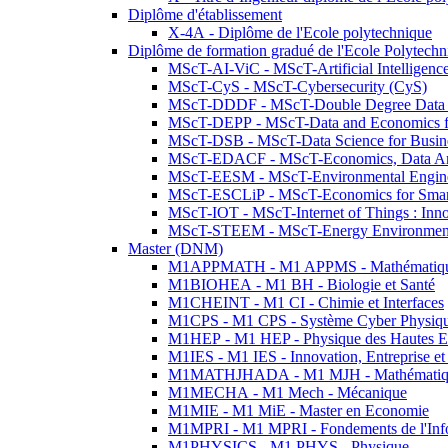
Diplôme d'établissement
X-4A - Diplôme de l'Ecole polytechnique
Diplôme de formation gradué de l'Ecole Polytec
MScT-AI-ViC - MScT-Artificial Intelligen
MScT-CyS - MScT-Cybersecurity (CyS)
MScT-DDDF - MScT-Double Degree Data 
MScT-DEPP - MScT-Data and Economics fo
MScT-DSB - MScT-Data Science for Busin
MScT-EDACF - MScT-Economics, Data Anal
MScT-EESM - MScT-Environmental Enginee
MScT-ESCLiP - MScT-Economics for Smart 
MScT-IOT - MScT-Internet of Things : Inn
MScT-STEEM - MScT-Energy Environment 
Master (DNM)
M1APPMATH - M1 APPMS - Mathématiques A
M1BIOHEA - M1 BH - Biologie et Santé
M1CHEINT - M1 CI - Chimie et Interfaces
M1CPS - M1 CPS - Système Cyber Physiq
M1HEP - M1 HEP - Physique des Hautes E
M1IES - M1 IES - Innovation, Entreprise et
M1MATHJHADA - M1 MJH - Mathématiqu
M1MECHA - M1 Mech - Mécanique
M1MIE - M1 MiE - Master en Economie
M1MPRI - M1 MPRI - Fondements de l'Inf
M1PHYSICS - M1 PHYS - Physique