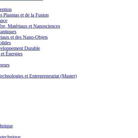
eption
lasmas et de la Fusion
ance
, Matériaux et Nanosciences
ntiques
aux et des Nano-Objets
lides
eloppement Durable
et Énergies
neurs
hnologies et Entrepreneuriat (Master)
chnique
lytechnique