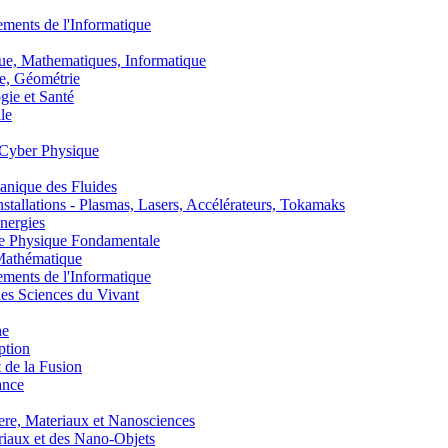
nts de l'Informatique
, Mathematiques, Informatique
, Géométrie
ie et Santé
le
Cyber Physique
nique des Fluides
lations - Plasmas, Lasers, Accélérateurs, Tokamaks
nergies
de Physique Fondamentale
athématique
nts de l'Informatique
s Sciences du Vivant
he
ption
 de la Fusion
ance
, Materiaux et Nanosciences
aux et des Nano-Objets