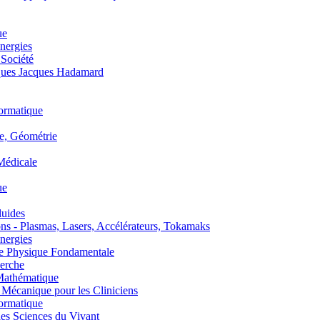
ue
nergies
 Société
es Jacques Hadamard
ormatique
, Géométrie
édicale
ue
uides
s - Plasmas, Lasers, Accélérateurs, Tokamaks
nergies
de Physique Fondamentale
erche
athématique
anique pour les Cliniciens
ormatique
s Sciences du Vivant