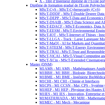
X - Titre d’Ingénieur diplômé de l’École po
Diplôme de formation gradué de l'Ecole Polytec
MScT-CyS - MScT-Cybersecurity (CyS)
MScT-DDDF - MScT-Double Degree Data 
MScT-DEPP - MScT-Data and Economics fo
MScT-DSAIB - MScT-Data Science and AI 
MScT-EDACF - MScT-Economics, Data Anal
MScT-EESM - MScT-Environmental Enginee
MScT-IOT - MScT-Internet of Things : Inn
MScT-LLGA - Track : Large Language Mode
MScT-MaQI - AI for Markets and Quantitat
MScT-STEEM - MScT-Energy Environment 
MScT-TRAI - MScT-Trust and Responsible
MScT-ViCAI - MScT-Visual Computing and
MScT-XCin - MScT-Extended Cinematogr
Master (DNM)
M1AMS - M1 AMS - Mathématiques Appliqué
M1BBH - M1 BBH - Biologie, Biotechnolog
M1BME - M1 BME - Ingénierie BioMédica
M1CHI - M1 CHI - Chimie et Interfaces
M1CPS - M1 CCSN - Maj. CPS - Système 
M1HEP - M1 HEP - Physique des Hautes E
M1IES - M1 IES - Innovation, Entreprise et
M1MATHJHADA - M1 MJH - Mathematiqu
M1MEC - M1 Mech - Mecanique