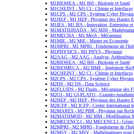
M1BIOHEA - M1 BH - Biologie et Santé
M1CHEINT - M1 CI - Chimie et Interfaces
M1CPS - M1 CPS - Système Cyber Physiq
M1HEP - M1 HEP - Physique des Hautes E
M1IES - M1 IES - Innovation, Entreprise et
M1MATHJHADA - M1 MJH - Mathématiqu
M1MECHA - M1 Mech - Mécanique
M1MIE - M1 MiE - Master en Economie
M1MPRI - M1 MPRI - Fondements de l'Inf
M1PHYSICS - M1 PHYS - Physique
M2AAG - M2 AAG - Analyse, Arithmétique
M2BIOHEA - M2 BH - Biologie et Santé
M2BIOMECA - M2 BME - Ingénierie BioM
M2CHEINT - M2 CI - Chimie et Interfaces
M2CPS - M2 CPS - Système Cyber Physiq
M2DS - M2 DS - Data Science
M2FLUIDS - M2 Fluids - Mécanique des Fl
M2GI - M2 GI-PLATO - Grandes installation
M2HEP - M2 HEP - Physique des Hautes E
M2ICFP - M2 ICFP - Centre International 
M2MARES - M2 PBR - Physique par Rech
M2MATHMOD - M2 MM - Modélisation M
M2MECENCLI - M2 MECENCLI - Génie Méc
M2MPRI - M2 MPRI - Fondements de l'Inf
M2MSV - M2 MSV - Mathématiques pour le