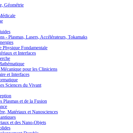
, Géométrie
édicale
ue
uides
s - Plasmas, Lasers, Accélérateurs, Tokamaks
nergies
de Physique Fondamentale
aux et Interfaces
erche
athématique
anique pour les Cliniciens
 et Interfaces
ormatique
s Sciences du Vivant
eption
lasmas et de la Fusion
ance
, Matériaux et Nanosciences
ntiques
aux et des Nano-Objets
lides