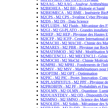
M2AAG - M2 AAG - Analyse, Arithmétique
M2BIOHEA - M2 BH - Biologie et Santé
M2BIOMECA - M2 BME - Ingénierie BioM
M2CPS - M2 CPS - Système Cyber Physiq
M2DS - M2 DS - Data Science
M2FLUIDS - M2 Fluids - Mécanique des Fl
M2GI - M2 GI-PLATO - Grandes installation
M2HEP - M2 HEP - Physique des Hautes E
M2ICFP - M2 ICFP - Centre International 
M2MACHI - M2 MACHI - Chimie des Matéri
M2MARES - M2 PBR - Physique par Rech
M2MATHMOD - M2 MM - Modélisation M
M2MECENCLI - M2 MECENCLI - Génie Méc
M2MOCHI - M2 MoChI - Chimie Moléculaire
M2MPRI - M2 MPRI - Fondements de l'Inf
M2MSV - M2 MSV - Mathématiques pour le
M2OPTIM - M2 OPT - Optimisation
M2PIC - M2 PIC - Projet, Innovation, Conc
M2PLASPHYFUS - M2 PPF - Physique des P
M2PROBFIN - M2 PF - Probabilités et Fin
M2QLMN - M2 QLMN - Quantique, Lumière
M2QUANTDEV - M2 QD - Dispositifs Qua
M2SMNO - M2 SMNO - Science des Matéri
M2SOLIDS - M2 Solids - Mécanique des So