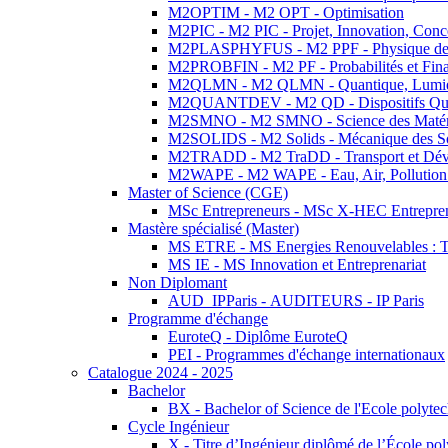
M2OPTIM - M2 OPT - Optimisation
M2PIC - M2 PIC - Projet, Innovation, Conc
M2PLASPHYFUS - M2 PPF - Physique des P
M2PROBFIN - M2 PF - Probabilités et Fin
M2QLMN - M2 QLMN - Quantique, Lumière
M2QUANTDEV - M2 QD - Dispositifs Qua
M2SMNO - M2 SMNO - Science des Matéri
M2SOLIDS - M2 Solids - Mécanique des So
M2TRADD - M2 TraDD - Transport et Dév
M2WAPE - M2 WAPE - Eau, Air, Pollution 
Master of Science (CGE)
MSc Entrepreneurs - MSc X-HEC Entrepre
Mastère spécialisé (Master)
MS ETRE - MS Energies Renouvelables : Tec
MS IE - MS Innovation et Entreprenariat
Non Diplomant
AUD_IPParis - AUDITEURS - IP Paris
Programme d'échange
EuroteQ - Diplôme EuroteQ
PEI - Programmes d'échange internationaux
Catalogue 2024 - 2025
Bachelor
BX - Bachelor of Science de l'Ecole polyte
Cycle Ingénieur
X - Titre d’Ingénieur diplômé de l’École po