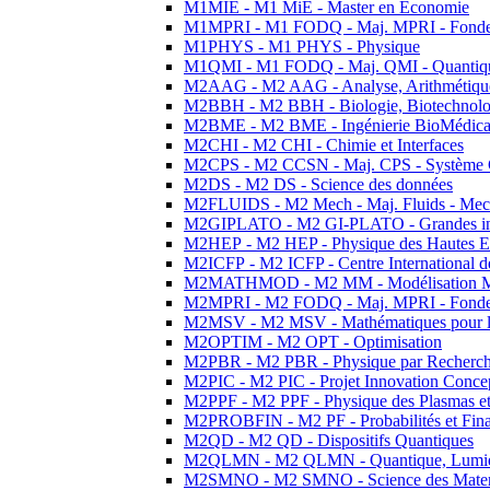
M1MIE - M1 MiE - Master en Economie
M1MPRI - M1 FODQ - Maj. MPRI - Fondeme
M1PHYS - M1 PHYS - Physique
M1QMI - M1 FODQ - Maj. QMI - Quantique
M2AAG - M2 AAG - Analyse, Arithmétique
M2BBH - M2 BBH - Biologie, Biotechnolog
M2BME - M2 BME - Ingénierie BioMédica
M2CHI - M2 CHI - Chimie et Interfaces
M2CPS - M2 CCSN - Maj. CPS - Système 
M2DS - M2 DS - Science des données
M2FLUIDS - M2 Mech - Maj. Fluids - Meca
M2GIPLATO - M2 GI-PLATO - Grandes instal
M2HEP - M2 HEP - Physique des Hautes E
M2ICFP - M2 ICFP - Centre International 
M2MATHMOD - M2 MM - Modélisation M
M2MPRI - M2 FODQ - Maj. MPRI - Fondeme
M2MSV - M2 MSV - Mathématiques pour le
M2OPTIM - M2 OPT - Optimisation
M2PBR - M2 PBR - Physique par Recherc
M2PIC - M2 PIC - Projet Innovation Conce
M2PPF - M2 PPF - Physique des Plasmas et
M2PROBFIN - M2 PF - Probabilités et Fin
M2QD - M2 QD - Dispositifs Quantiques
M2QLMN - M2 QLMN - Quantique, Lumiere
M2SMNO - M2 SMNO - Science des Materi