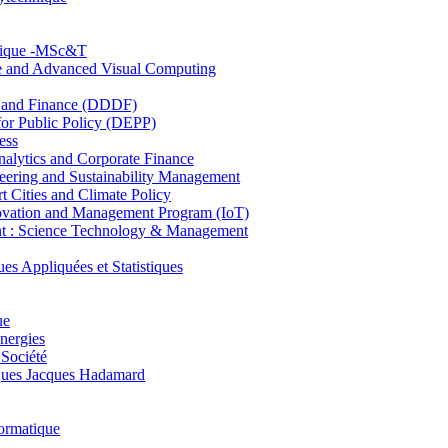
hnique -MSc&T
ce and Advanced Visual Computing
and Finance (DDDF)
r Public Policy (DEPP)
ess
ytics and Corporate Finance
ring and Sustainability Management
Cities and Climate Policy
ovation and Management Program (IoT)
: Science Technology & Management
ppliquées et Statistiques
ue
nergies
 Société
es Jacques Hadamard
ormatique