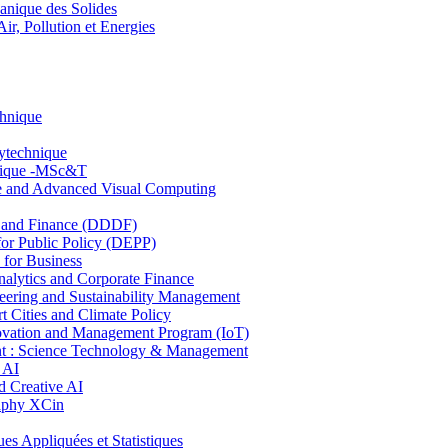
nique des Solides
, Pollution et Energies
chnique
lytechnique
hnique -MSc&T
ce and Advanced Visual Computing
and Finance (DDDF)
r Public Policy (DEPP)
for Business
ytics and Corporate Finance
ring and Sustainability Management
Cities and Climate Policy
ovation and Management Program (IoT)
: Science Technology & Management
 AI
 Creative AI
aphy XCin
ppliquées et Statistiques