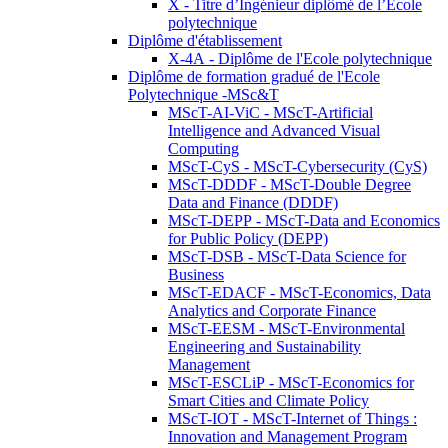
X - Titre d’Ingénieur diplômé de l’École
polytechnique
Diplôme d'établissement
X-4A - Diplôme de l'Ecole polytechnique
Diplôme de formation gradué de l'Ecole
Polytechnique -MSc&T
MScT-AI-ViC - MScT-Artificial
Intelligence and Advanced Visual
Computing
MScT-CyS - MScT-Cybersecurity (CyS)
MScT-DDDF - MScT-Double Degree
Data and Finance (DDDF)
MScT-DEPP - MScT-Data and Economics
for Public Policy (DEPP)
MScT-DSB - MScT-Data Science for
Business
MScT-EDACF - MScT-Economics, Data
Analytics and Corporate Finance
MScT-EESM - MScT-Environmental
Engineering and Sustainability
Management
MScT-ESCLiP - MScT-Economics for
Smart Cities and Climate Policy
MScT-IOT - MScT-Internet of Things :
Innovation and Management Program