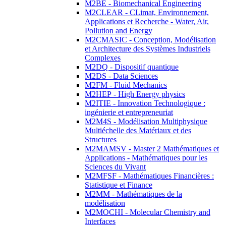
M2BE - Biomechanical Engineering
M2CLEAR - CLimat, Environnement,
Applications et Recherche - Water, Air,
Pollution and Energy
M2CMASIC - Conception, Modélisation
et Architecture des Systèmes Industriels
Complexes
M2DQ - Dispositif quantique
M2DS - Data Sciences
M2FM - Fluid Mechanics
M2HEP - High Energy physics
M2ITIE - Innovation Technologique :
ingénierie et entrepreneuriat
M2M4S - Modélisation Multiphysique
Multiéchelle des Matériaux et des
Structures
M2MAMSV - Master 2 Mathématiques et
Applications - Mathématiques pour les
Sciences du Vivant
M2MFSF - Mathématiques Financières :
Statistique et Finance
M2MM - Mathématiques de la
modélisation
M2MOCHI - Molecular Chemistry and
Interfaces