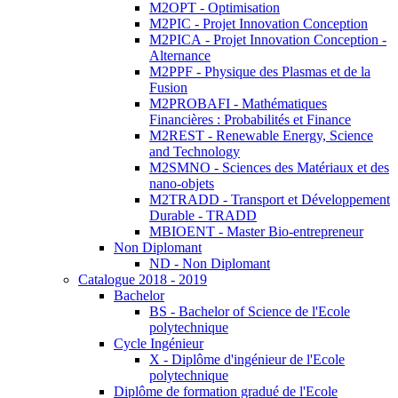
M2OPT - Optimisation
M2PIC - Projet Innovation Conception
M2PICA - Projet Innovation Conception -
Alternance
M2PPF - Physique des Plasmas et de la
Fusion
M2PROBAFI - Mathématiques
Financières : Probabilités et Finance
M2REST - Renewable Energy, Science
and Technology
M2SMNO - Sciences des Matériaux et des
nano-objets
M2TRADD - Transport et Développement
Durable - TRADD
MBIOENT - Master Bio-entrepreneur
Non Diplomant
ND - Non Diplomant
Catalogue 2018 - 2019
Bachelor
BS - Bachelor of Science de l'Ecole
polytechnique
Cycle Ingénieur
X - Diplôme d'ingénieur de l'Ecole
polytechnique
Diplôme de formation gradué de l'Ecole