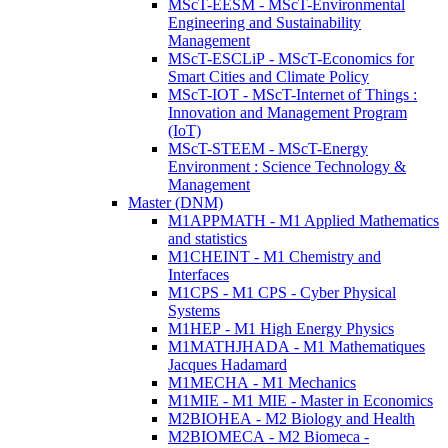
MScT-EESM - MScT-Environmental
Engineering and Sustainability
Management
MScT-ESCLiP - MScT-Economics for
Smart Cities and Climate Policy
MScT-IOT - MScT-Internet of Things :
Innovation and Management Program
(IoT)
MScT-STEEM - MScT-Energy
Environment : Science Technology &
Management
Master (DNM)
M1APPMATH - M1 Applied Mathematics
and statistics
M1CHEINT - M1 Chemistry and
Interfaces
M1CPS - M1 CPS - Cyber Physical
Systems
M1HEP - M1 High Energy Physics
M1MATHJHADA - M1 Mathematiques
Jacques Hadamard
M1MECHA - M1 Mechanics
M1MIE - M1 MIE - Master in Economics
M2BIOHEA - M2 Biology and Health
M2BIOMECA - M2 Biomeca -