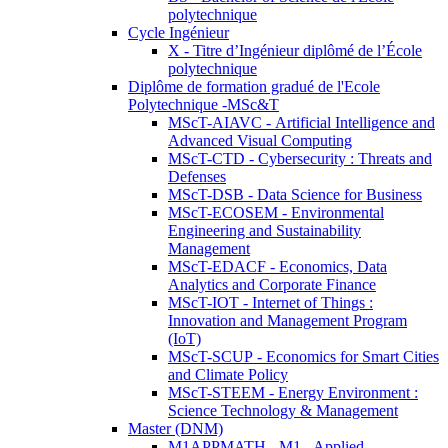
polytechnique
Cycle Ingénieur
X - Titre d’Ingénieur diplômé de l’École
polytechnique
Diplôme de formation gradué de l'Ecole
Polytechnique -MSc&T
MScT-AIAVC - Artificial Intelligence and
Advanced Visual Computing
MScT-CTD - Cybersecurity : Threats and
Defenses
MScT-DSB - Data Science for Business
MScT-ECOSEM - Environmental
Engineering and Sustainability
Management
MScT-EDACF - Economics, Data
Analytics and Corporate Finance
MScT-IOT - Internet of Things :
Innovation and Management Program
(IoT)
MScT-SCUP - Economics for Smart Cities
and Climate Policy
MScT-STEEM - Energy Environment :
Science Technology & Management
Master (DNM)
M1APPMATH - M1 - Applied