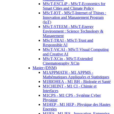
MScT-ESCLiP - MScT-Economics for
Smart Cities and Climate Policy
MScT-IOT - MScT-Internet of Things :
Innovation and Management Program
(IoT)
MScT-STEEM - MScT-Energy
Environment : Science Technology &
Management
MScT-TRAI - MScT-Trust and
Responsible AI
MScT-ViCAI - MScT-Visual Computing
and Creative AI
MScT-XCin - MScT-Extended
Cinematography XCin
Master (DNM)
M1APPMATH - M1 APPMS -
Mathématiques Appliquées et Statistiques
M1BIOHEA - M1 BH - Biologie et Santé
M1CHEINT - M1 CI - Chimie et
Interfaces
M1CPS - M1 CPS - Système Cyber
Physique
M1HEP - M1 HEP - Physique des Hautes
Energies
M1IES - M1 IES - Innovation, Entreprise