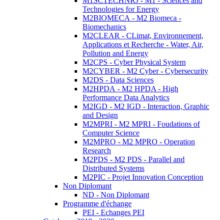
M1SCTECHNRJ - M1 - Sciences and
Technologies for Energy
M2BIOMECA - M2 Biomeca -
Biomechanics
M2CLEAR - CLimat, Environnement,
Applications et Recherche - Water, Air,
Pollution and Energy
M2CPS - Cyber Physical System
M2CYBER - M2 Cyber - Cybersecurity
M2DS - Data Sciences
M2HPDA - M2 HPDA - High
Performance Data Analytics
M2IGD - M2 IGD - Interaction, Graphic
and Design
M2MPRI - M2 MPRI - Foudations of
Computer Science
M2MPRO - M2 MPRO - Operation
Research
M2PDS - M2 PDS - Parallel and
Distributed Systems
M2PIC - Projet Innovation Conception
Non Diplomant
ND - Non Diplomant
Programme d'échange
PEI - Echanges PEI