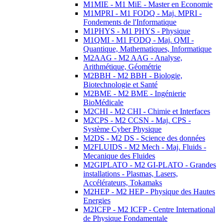
M1MIE - M1 MiE - Master en Economie
M1MPRI - M1 FODQ - Maj. MPRI -
Fondements de l'Informatique
M1PHYS - M1 PHYS - Physique
M1QMI - M1 FODQ - Maj. QMI -
Quantique, Mathematiques, Informatique
M2AAG - M2 AAG - Analyse,
Arithmétique, Géométrie
M2BBH - M2 BBH - Biologie,
Biotechnologie et Santé
M2BME - M2 BME - Ingénierie
BioMédicale
M2CHI - M2 CHI - Chimie et Interfaces
M2CPS - M2 CCSN - Maj. CPS -
Système Cyber Physique
M2DS - M2 DS - Science des données
M2FLUIDS - M2 Mech - Maj. Fluids -
Mecanique des Fluides
M2GIPLATO - M2 GI-PLATO - Grandes
installations - Plasmas, Lasers,
Accélérateurs, Tokamaks
M2HEP - M2 HEP - Physique des Hautes
Energies
M2ICFP - M2 ICFP - Centre International
de Physique Fondamentale