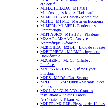
et Société
M1MATHJHADA - M1 MJH -
Mathématiques Jacques Hadamard
M1MECHA - M1 Mech - Mécanique
M1MIE - M1 MiE - Master en Economie
M1MPRI - M1 MPRI - Fondements de
l'Informatique
M1PHYSICS - M1 PHYS - Physique
M2AAG - M2 AAG - Analyse,
Arithmétique, Géométrie
M2BIOHEA - M2 BH - Biologie et Santé
M2BIOMECA - M2 BME - Ingénierie
BioMédicale
M2CHEINT - M2 CI - Chimie et
Interfaces
M2CPS - M2 CPS - Système Cyber
Physique
M2DS - M2 DS - Data Science
M2FLUIDS - M2 Fluids - Mécanique des
Fluides
M2GI - M2 GI-PLATO - Grandes
installations - Plasmas, Lasers,
Accélérateurs, Tokamaks
M2HEP - M2 HEP - Physique des Hautes