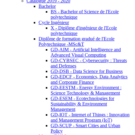
Catalogue 2019 - 2020
Bachelor
BS - Bachelor of Science de l'Ecole
polytechnique
Cycle Ingénieur
X - Diplôme d'ingénieur de l'Ecole
polytechnique
Diplôme de formation gradué de l'Ecole
Polytechnique -MSc&T
GD-AIM - Artificial Intelligence and
Advanced Visual Computing
GD-CYBSEC - Cybersecurity : Threats
and Defenses
GD-DSB - Data Science for Business
GD-EDCF - Economics, Data Analytics
and Corporate Finance
GD-EESTM - Energy Environment :
Science Technology & Management
GD-ESEM - Ecotechnologies for
Sustainability & Environment
Management
GD-IOT - Internet of Things : Innovation
and Management Program (IoT)
GD-SCUP - Smart Cities and Urban
Policy