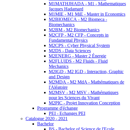
M1MATHJHADA - M1 - Mathematiques
Jacques Hadamard
M1MIE - M1 MiE - Master in Economics
M2BIOMECA - M2 Biomeca -
Biomechanics
M2BM - M2 Biomechanics
M2CFP - M2 CFP - Concepts in
Fundamental Physics
M2CPS - Cyber Physical System
M2DS - Data Sciences
M2ENERG - Master 2 Énergie
M2FLUIDS - M2 Fluids - Fluid
Mechanics
M2IGD - M2 IGD - Interaction, Graphic
and Design
M2MDA - M2 MdA - Mathématiques de
l'Aléatoire
M2MSV - M2 MSV - Mathématiques
pour les Sciences du Vivant
M2PIC - Projet Innovation Conception
Programme d'échange
PEI - Echanges PEI
Catalogue 2020 - 2021
Bachelor
BS - Bachelor of Science de l'Ecole