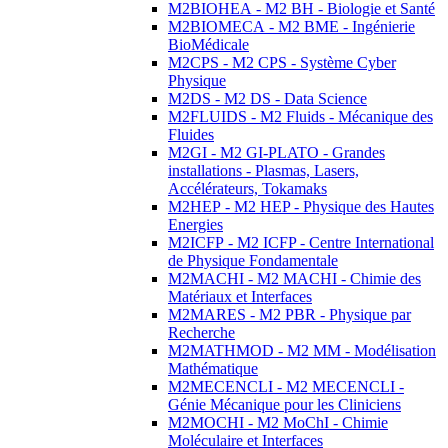
M2BIOHEA - M2 BH - Biologie et Santé
M2BIOMECA - M2 BME - Ingénierie
BioMédicale
M2CPS - M2 CPS - Système Cyber
Physique
M2DS - M2 DS - Data Science
M2FLUIDS - M2 Fluids - Mécanique des
Fluides
M2GI - M2 GI-PLATO - Grandes
installations - Plasmas, Lasers,
Accélérateurs, Tokamaks
M2HEP - M2 HEP - Physique des Hautes
Energies
M2ICFP - M2 ICFP - Centre International
de Physique Fondamentale
M2MACHI - M2 MACHI - Chimie des
Matériaux et Interfaces
M2MARES - M2 PBR - Physique par
Recherche
M2MATHMOD - M2 MM - Modélisation
Mathématique
M2MECENCLI - M2 MECENCLI -
Génie Mécanique pour les Cliniciens
M2MOCHI - M2 MoChI - Chimie
Moléculaire et Interfaces