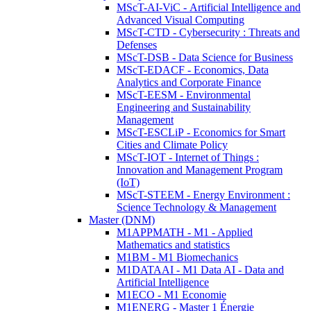
MScT-AI-ViC - Artificial Intelligence and
Advanced Visual Computing
MScT-CTD - Cybersecurity : Threats and
Defenses
MScT-DSB - Data Science for Business
MScT-EDACF - Economics, Data
Analytics and Corporate Finance
MScT-EESM - Environmental
Engineering and Sustainability
Management
MScT-ESCLiP - Economics for Smart
Cities and Climate Policy
MScT-IOT - Internet of Things :
Innovation and Management Program
(IoT)
MScT-STEEM - Energy Environment :
Science Technology & Management
Master (DNM)
M1APPMATH - M1 - Applied
Mathematics and statistics
M1BM - M1 Biomechanics
M1DATAAI - M1 Data AI - Data and
Artificial Intelligence
M1ECO - M1 Economie
M1ENERG - Master 1 Énergie