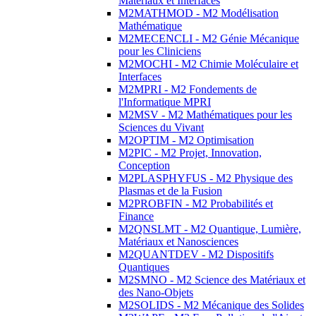
Matériaux et Interfaces
M2MATHMOD - M2 Modélisation
Mathématique
M2MECENCLI - M2 Génie Mécanique
pour les Cliniciens
M2MOCHI - M2 Chimie Moléculaire et
Interfaces
M2MPRI - M2 Fondements de
l'Informatique MPRI
M2MSV - M2 Mathématiques pour les
Sciences du Vivant
M2OPTIM - M2 Optimisation
M2PIC - M2 Projet, Innovation,
Conception
M2PLASPHYFUS - M2 Physique des
Plasmas et de la Fusion
M2PROBFIN - M2 Probabilités et
Finance
M2QNSLMT - M2 Quantique, Lumière,
Matériaux et Nanosciences
M2QUANTDEV - M2 Dispositifs
Quantiques
M2SMNO - M2 Science des Matériaux et
des Nano-Objets
M2SOLIDS - M2 Mécanique des Solides