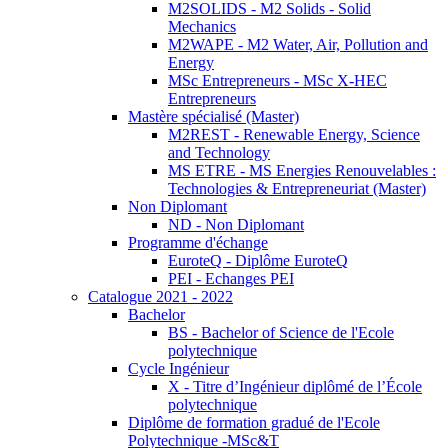
M2SOLIDS - M2 Solids - Solid
Mechanics
M2WAPE - M2 Water, Air, Pollution and
Energy
MSc Entrepreneurs - MSc X-HEC
Entrepreneurs
Mastère spécialisé (Master)
M2REST - Renewable Energy, Science
and Technology
MS ETRE - MS Energies Renouvelables :
Technologies & Entrepreneuriat (Master)
Non Diplomant
ND - Non Diplomant
Programme d'échange
EuroteQ - Diplôme EuroteQ
PEI - Echanges PEI
Catalogue 2021 - 2022
Bachelor
BS - Bachelor of Science de l'Ecole
polytechnique
Cycle Ingénieur
X - Titre d’Ingénieur diplômé de l’École
polytechnique
Diplôme de formation gradué de l'Ecole
Polytechnique -MSc&T