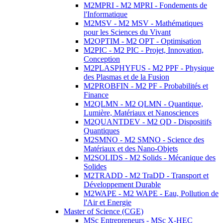
M2MPRI - M2 MPRI - Fondements de
l'Informatique
M2MSV - M2 MSV - Mathématiques
pour les Sciences du Vivant
M2OPTIM - M2 OPT - Optimisation
M2PIC - M2 PIC - Projet, Innovation,
Conception
M2PLASPHYFUS - M2 PPF - Physique
des Plasmas et de la Fusion
M2PROBFIN - M2 PF - Probabilités et
Finance
M2QLMN - M2 QLMN - Quantique,
Lumière, Matériaux et Nanosciences
M2QUANTDEV - M2 QD - Dispositifs
Quantiques
M2SMNO - M2 SMNO - Science des
Matériaux et des Nano-Objets
M2SOLIDS - M2 Solids - Mécanique des
Solides
M2TRADD - M2 TraDD - Transport et
Développement Durable
M2WAPE - M2 WAPE - Eau, Pollution de
l'Air et Energie
Master of Science (CGE)
MSc Entrepreneurs - MSc X-HEC