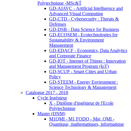
Polytechnique -MSc&T
GD-AIAVC - Artificial Intelligence and
Advanced Visual Computing
GD-CTD - Cybersecurity : Threats &
Defenses
GD-DSB - Data Science for Business
GD-ECOSEM - Ecotechnologies for
Sustainability & Environment
Management
GD-EDACF - Economics, Data Analytics
and Corporate Finance
GD-IOT - Internet of Things : Innovation
and Management Program (IoT)
GD-SCUP - Smart Cities and Urban
Policy
GD-STEEM - Energy Environment :
Science Technology & Management
Catalogue 2017 - 2018
Cycle Ingénieur
X - Diplôme d'ingénieur de l'Ecole
Polytechnique
Master (DNM)
M1QMI - M1 FODQ - Maj. QMI -
Quantique, mathematiques, informatique