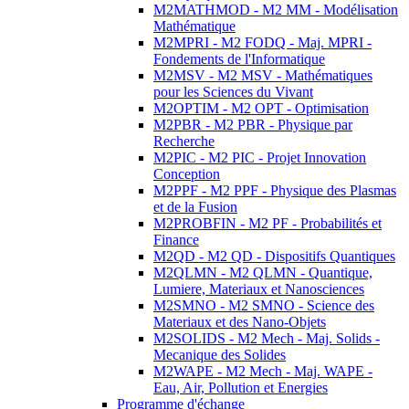
M2MATHMOD - M2 MM - Modélisation
Mathématique
M2MPRI - M2 FODQ - Maj. MPRI -
Fondements de l'Informatique
M2MSV - M2 MSV - Mathématiques
pour les Sciences du Vivant
M2OPTIM - M2 OPT - Optimisation
M2PBR - M2 PBR - Physique par
Recherche
M2PIC - M2 PIC - Projet Innovation
Conception
M2PPF - M2 PPF - Physique des Plasmas
et de la Fusion
M2PROBFIN - M2 PF - Probabilités et
Finance
M2QD - M2 QD - Dispositifs Quantiques
M2QLMN - M2 QLMN - Quantique,
Lumiere, Materiaux et Nanosciences
M2SMNO - M2 SMNO - Science des
Materiaux et des Nano-Objets
M2SOLIDS - M2 Mech - Maj. Solids -
Mecanique des Solides
M2WAPE - M2 Mech - Maj. WAPE -
Eau, Air, Pollution et Energies
Programme d'échange