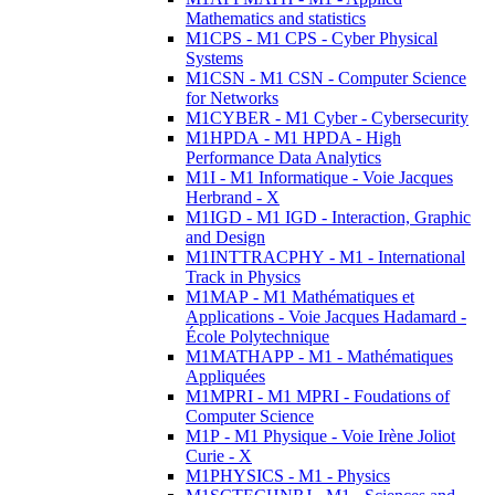
Mathematics and statistics
M1CPS - M1 CPS - Cyber Physical
Systems
M1CSN - M1 CSN - Computer Science
for Networks
M1CYBER - M1 Cyber - Cybersecurity
M1HPDA - M1 HPDA - High
Performance Data Analytics
M1I - M1 Informatique - Voie Jacques
Herbrand - X
M1IGD - M1 IGD - Interaction, Graphic
and Design
M1INTTRACPHY - M1 - International
Track in Physics
M1MAP - M1 Mathématiques et
Applications - Voie Jacques Hadamard -
École Polytechnique
M1MATHAPP - M1 - Mathématiques
Appliquées
M1MPRI - M1 MPRI - Foudations of
Computer Science
M1P - M1 Physique - Voie Irène Joliot
Curie - X
M1PHYSICS - M1 - Physics