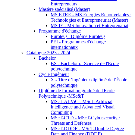
Entrepreneurs
Mastère spécialisé (Master)
MS ETRE - MS Energies Renouvelables :
Technologies et Entrepreneuriat (Master)
MS IE - MS Innovation et Entreprenariat
Programme d'échange
EuroteQ - Diplôme EuroteQ
PEI - Programmes d'échange
internationaux
Catalogue 2023 - 2024
Bachelor
BS - Bachelor of Science de l'Ecole
polytechnique
Cycle Ingénieur
X - Titre d’Ingénieur diplômé de l’École
polytechnique
Diplôme de formation gradué de l'Ecole
Polytechnique -MSc&T
MScT-AI-ViC - MScT-Artificial
Intelligence and Advanced Visual
Computing
MScT-CTD - MScT-Cybersecurity :
Threats and Defenses
MScT-DDDF - MScT-Double Degree
Data and Finance (DDDF)