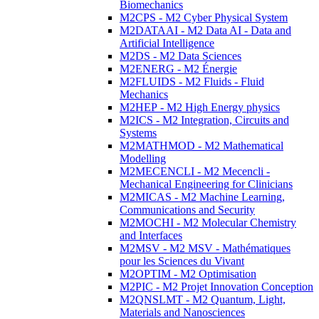
Biomechanics
M2CPS - M2 Cyber Physical System
M2DATAAI - M2 Data AI - Data and
Artificial Intelligence
M2DS - M2 Data Sciences
M2ENERG - M2 Énergie
M2FLUIDS - M2 Fluids - Fluid
Mechanics
M2HEP - M2 High Energy physics
M2ICS - M2 Integration, Circuits and
Systems
M2MATHMOD - M2 Mathematical
Modelling
M2MECENCLI - M2 Mecencli -
Mechanical Engineering for Clinicians
M2MICAS - M2 Machine Learning,
Communications and Security
M2MOCHI - M2 Molecular Chemistry
and Interfaces
M2MSV - M2 MSV - Mathématiques
pour les Sciences du Vivant
M2OPTIM - M2 Optimisation
M2PIC - M2 Projet Innovation Conception
M2QNSLMT - M2 Quantum, Light,
Materials and Nanosciences