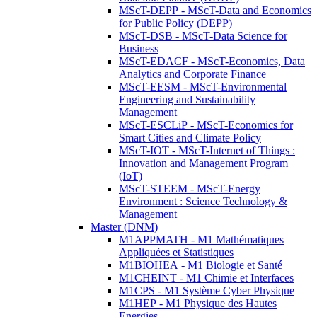
MScT-DEPP - MScT-Data and Economics
for Public Policy (DEPP)
MScT-DSB - MScT-Data Science for
Business
MScT-EDACF - MScT-Economics, Data
Analytics and Corporate Finance
MScT-EESM - MScT-Environmental
Engineering and Sustainability
Management
MScT-ESCLiP - MScT-Economics for
Smart Cities and Climate Policy
MScT-IOT - MScT-Internet of Things :
Innovation and Management Program
(IoT)
MScT-STEEM - MScT-Energy
Environment : Science Technology &
Management
Master (DNM)
M1APPMATH - M1 Mathématiques
Appliquées et Statistiques
M1BIOHEA - M1 Biologie et Santé
M1CHEINT - M1 Chimie et Interfaces
M1CPS - M1 Système Cyber Physique
M1HEP - M1 Physique des Hautes
Energies