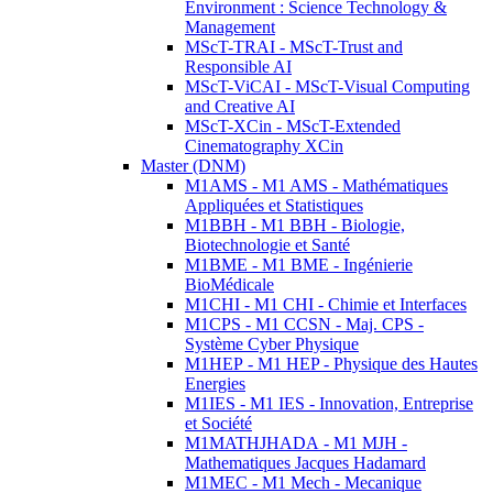
Environment : Science Technology &
Management
MScT-TRAI - MScT-Trust and
Responsible AI
MScT-ViCAI - MScT-Visual Computing
and Creative AI
MScT-XCin - MScT-Extended
Cinematography XCin
Master (DNM)
M1AMS - M1 AMS - Mathématiques
Appliquées et Statistiques
M1BBH - M1 BBH - Biologie,
Biotechnologie et Santé
M1BME - M1 BME - Ingénierie
BioMédicale
M1CHI - M1 CHI - Chimie et Interfaces
M1CPS - M1 CCSN - Maj. CPS -
Système Cyber Physique
M1HEP - M1 HEP - Physique des Hautes
Energies
M1IES - M1 IES - Innovation, Entreprise
et Société
M1MATHJHADA - M1 MJH -
Mathematiques Jacques Hadamard
M1MEC - M1 Mech - Mecanique