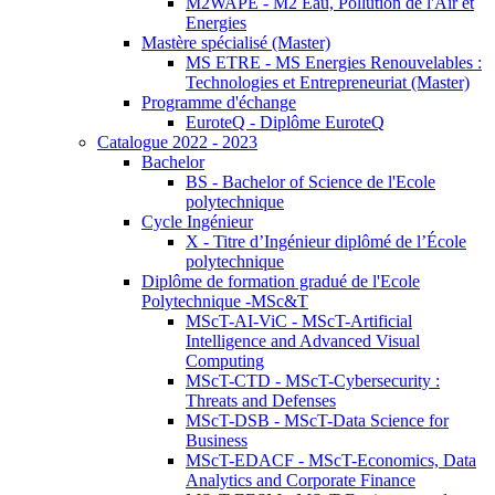
M2WAPE - M2 Eau, Pollution de l'Air et
Energies
Mastère spécialisé (Master)
MS ETRE - MS Energies Renouvelables :
Technologies et Entrepreneuriat (Master)
Programme d'échange
EuroteQ - Diplôme EuroteQ
Catalogue 2022 - 2023
Bachelor
BS - Bachelor of Science de l'Ecole
polytechnique
Cycle Ingénieur
X - Titre d’Ingénieur diplômé de l’École
polytechnique
Diplôme de formation gradué de l'Ecole
Polytechnique -MSc&T
MScT-AI-ViC - MScT-Artificial
Intelligence and Advanced Visual
Computing
MScT-CTD - MScT-Cybersecurity :
Threats and Defenses
MScT-DSB - MScT-Data Science for
Business
MScT-EDACF - MScT-Economics, Data
Analytics and Corporate Finance