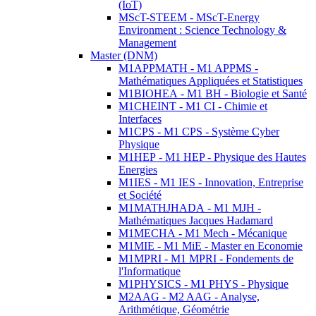
(IoT)
MScT-STEEM - MScT-Energy
Environment : Science Technology &
Management
Master (DNM)
M1APPMATH - M1 APPMS -
Mathématiques Appliquées et Statistiques
M1BIOHEA - M1 BH - Biologie et Santé
M1CHEINT - M1 CI - Chimie et
Interfaces
M1CPS - M1 CPS - Système Cyber
Physique
M1HEP - M1 HEP - Physique des Hautes
Energies
M1IES - M1 IES - Innovation, Entreprise
et Société
M1MATHJHADA - M1 MJH -
Mathématiques Jacques Hadamard
M1MECHA - M1 Mech - Mécanique
M1MIE - M1 MiE - Master en Economie
M1MPRI - M1 MPRI - Fondements de
l'Informatique
M1PHYSICS - M1 PHYS - Physique
M2AAG - M2 AAG - Analyse,
Arithmétique, Géométrie