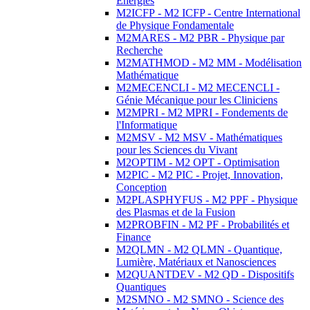
Energies
M2ICFP - M2 ICFP - Centre International
de Physique Fondamentale
M2MARES - M2 PBR - Physique par
Recherche
M2MATHMOD - M2 MM - Modélisation
Mathématique
M2MECENCLI - M2 MECENCLI -
Génie Mécanique pour les Cliniciens
M2MPRI - M2 MPRI - Fondements de
l'Informatique
M2MSV - M2 MSV - Mathématiques
pour les Sciences du Vivant
M2OPTIM - M2 OPT - Optimisation
M2PIC - M2 PIC - Projet, Innovation,
Conception
M2PLASPHYFUS - M2 PPF - Physique
des Plasmas et de la Fusion
M2PROBFIN - M2 PF - Probabilités et
Finance
M2QLMN - M2 QLMN - Quantique,
Lumière, Matériaux et Nanosciences
M2QUANTDEV - M2 QD - Dispositifs
Quantiques
M2SMNO - M2 SMNO - Science des