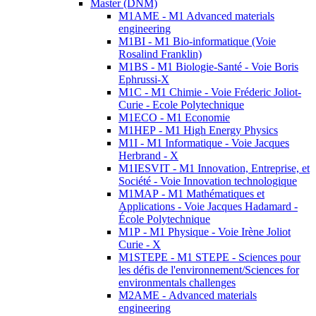
Master (DNM)
M1AME - M1 Advanced materials
engineering
M1BI - M1 Bio-informatique (Voie
Rosalind Franklin)
M1BS - M1 Biologie-Santé - Voie Boris
Ephrussi-X
M1C - M1 Chimie - Voie Fréderic Joliot-
Curie - Ecole Polytechnique
M1ECO - M1 Economie
M1HEP - M1 High Energy Physics
M1I - M1 Informatique - Voie Jacques
Herbrand - X
M1IESVIT - M1 Innovation, Entreprise, et
Société - Voie Innovation technologique
M1MAP - M1 Mathématiques et
Applications - Voie Jacques Hadamard -
École Polytechnique
M1P - M1 Physique - Voie Irène Joliot
Curie - X
M1STEPE - M1 STEPE - Sciences pour
les défis de l'environnement/Sciences for
environmentals challenges
M2AME - Advanced materials
engineering