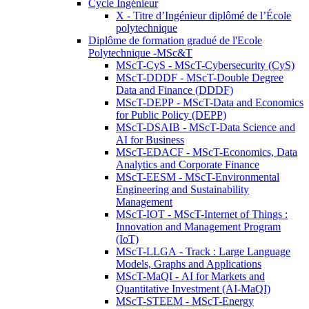
Cycle Ingénieur
X - Titre d’Ingénieur diplômé de l’École
polytechnique
Diplôme de formation gradué de l'Ecole
Polytechnique -MSc&T
MScT-CyS - MScT-Cybersecurity (CyS)
MScT-DDDF - MScT-Double Degree
Data and Finance (DDDF)
MScT-DEPP - MScT-Data and Economics
for Public Policy (DEPP)
MScT-DSAIB - MScT-Data Science and
AI for Business
MScT-EDACF - MScT-Economics, Data
Analytics and Corporate Finance
MScT-EESM - MScT-Environmental
Engineering and Sustainability
Management
MScT-IOT - MScT-Internet of Things :
Innovation and Management Program
(IoT)
MScT-LLGA - Track : Large Language
Models, Graphs and Applications
MScT-MaQI - AI for Markets and
Quantitative Investment (AI-MaQI)
MScT-STEEM - MScT-Energy