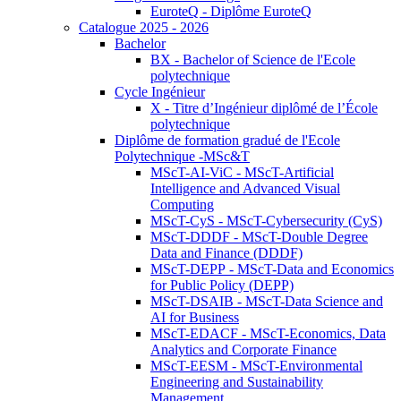
EuroteQ - Diplôme EuroteQ
Catalogue 2025 - 2026
Bachelor
BX - Bachelor of Science de l'Ecole
polytechnique
Cycle Ingénieur
X - Titre d’Ingénieur diplômé de l’École
polytechnique
Diplôme de formation gradué de l'Ecole
Polytechnique -MSc&T
MScT-AI-ViC - MScT-Artificial
Intelligence and Advanced Visual
Computing
MScT-CyS - MScT-Cybersecurity (CyS)
MScT-DDDF - MScT-Double Degree
Data and Finance (DDDF)
MScT-DEPP - MScT-Data and Economics
for Public Policy (DEPP)
MScT-DSAIB - MScT-Data Science and
AI for Business
MScT-EDACF - MScT-Economics, Data
Analytics and Corporate Finance
MScT-EESM - MScT-Environmental
Engineering and Sustainability
Management