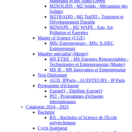
Matériaux et des Nano-Objets
M2SOLIDS - M2 Solids - Mécanique des
Solides
M2TRADD - M2 TraDD - Transport et
Développement Durable
M2WAPE - M2 WAPE - Eau, Air,
Pollution et Énergies
Master of Science (CGE)
MSc Entrepreneurs - MSc X-HEC
Entrepreneurs
Mastère spécialisé (Master)
MS ETRE - MS Energies Renouvelables :
Technologies et Entrepreneuriat (Master)
MS IE - MS Innovation et Entreprenariat
Non Diplomant
AUD_IPParis - AUDITEURS - IP Paris
Programme d'échange
EuroteQ - Diplôme EuroteQ
PEI - Programmes d'échange
internationaux
Catalogue 2024 - 2025
Bachelor
BX - Bachelor of Science de l'Ecole
polytechnique
Cycle Ingénieur