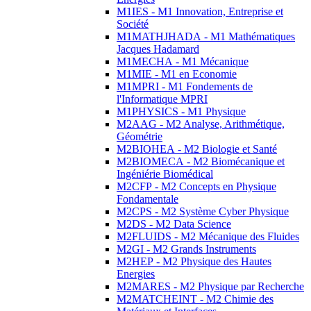
M1IES - M1 Innovation, Entreprise et
Société
M1MATHJHADA - M1 Mathématiques
Jacques Hadamard
M1MECHA - M1 Mécanique
M1MIE - M1 en Economie
M1MPRI - M1 Fondements de
l'Informatique MPRI
M1PHYSICS - M1 Physique
M2AAG - M2 Analyse, Arithmétique,
Géométrie
M2BIOHEA - M2 Biologie et Santé
M2BIOMECA - M2 Biomécanique et
Ingéniérie Biomédical
M2CFP - M2 Concepts en Physique
Fondamentale
M2CPS - M2 Système Cyber Physique
M2DS - M2 Data Science
M2FLUIDS - M2 Mécanique des Fluides
M2GI - M2 Grands Instruments
M2HEP - M2 Physique des Hautes
Energies
M2MARES - M2 Physique par Recherche
M2MATCHEINT - M2 Chimie des