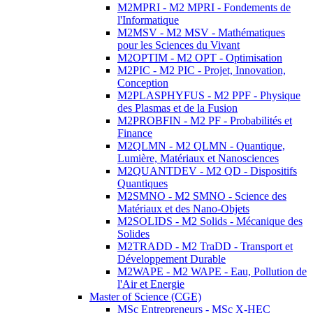
M2MPRI - M2 MPRI - Fondements de
l'Informatique
M2MSV - M2 MSV - Mathématiques
pour les Sciences du Vivant
M2OPTIM - M2 OPT - Optimisation
M2PIC - M2 PIC - Projet, Innovation,
Conception
M2PLASPHYFUS - M2 PPF - Physique
des Plasmas et de la Fusion
M2PROBFIN - M2 PF - Probabilités et
Finance
M2QLMN - M2 QLMN - Quantique,
Lumière, Matériaux et Nanosciences
M2QUANTDEV - M2 QD - Dispositifs
Quantiques
M2SMNO - M2 SMNO - Science des
Matériaux et des Nano-Objets
M2SOLIDS - M2 Solids - Mécanique des
Solides
M2TRADD - M2 TraDD - Transport et
Développement Durable
M2WAPE - M2 WAPE - Eau, Pollution de
l'Air et Energie
Master of Science (CGE)
MSc Entrepreneurs - MSc X-HEC