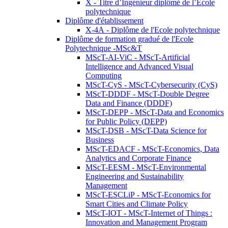
X - Titre d’Ingénieur diplômé de l’École
polytechnique
Diplôme d'établissement
X-4A - Diplôme de l'Ecole polytechnique
Diplôme de formation gradué de l'Ecole
Polytechnique -MSc&T
MScT-AI-ViC - MScT-Artificial
Intelligence and Advanced Visual
Computing
MScT-CyS - MScT-Cybersecurity (CyS)
MScT-DDDF - MScT-Double Degree
Data and Finance (DDDF)
MScT-DEPP - MScT-Data and Economics
for Public Policy (DEPP)
MScT-DSB - MScT-Data Science for
Business
MScT-EDACF - MScT-Economics, Data
Analytics and Corporate Finance
MScT-EESM - MScT-Environmental
Engineering and Sustainability
Management
MScT-ESCLiP - MScT-Economics for
Smart Cities and Climate Policy
MScT-IOT - MScT-Internet of Things :
Innovation and Management Program