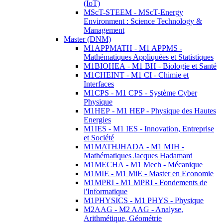
(IoT)
MScT-STEEM - MScT-Energy
Environment : Science Technology &
Management
Master (DNM)
M1APPMATH - M1 APPMS -
Mathématiques Appliquées et Statistiques
M1BIOHEA - M1 BH - Biologie et Santé
M1CHEINT - M1 CI - Chimie et
Interfaces
M1CPS - M1 CPS - Système Cyber
Physique
M1HEP - M1 HEP - Physique des Hautes
Energies
M1IES - M1 IES - Innovation, Entreprise
et Société
M1MATHJHADA - M1 MJH -
Mathématiques Jacques Hadamard
M1MECHA - M1 Mech - Mécanique
M1MIE - M1 MiE - Master en Economie
M1MPRI - M1 MPRI - Fondements de
l'Informatique
M1PHYSICS - M1 PHYS - Physique
M2AAG - M2 AAG - Analyse,
Arithmétique, Géométrie