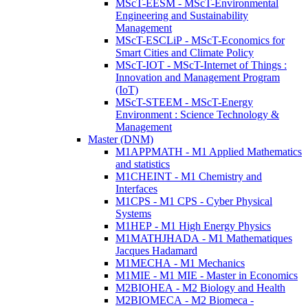
MScT-EESM - MScT-Environmental
Engineering and Sustainability
Management
MScT-ESCLiP - MScT-Economics for
Smart Cities and Climate Policy
MScT-IOT - MScT-Internet of Things :
Innovation and Management Program
(IoT)
MScT-STEEM - MScT-Energy
Environment : Science Technology &
Management
Master (DNM)
M1APPMATH - M1 Applied Mathematics
and statistics
M1CHEINT - M1 Chemistry and
Interfaces
M1CPS - M1 CPS - Cyber Physical
Systems
M1HEP - M1 High Energy Physics
M1MATHJHADA - M1 Mathematiques
Jacques Hadamard
M1MECHA - M1 Mechanics
M1MIE - M1 MIE - Master in Economics
M2BIOHEA - M2 Biology and Health
M2BIOMECA - M2 Biomeca -