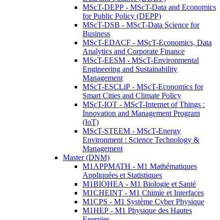
MScT-DEPP - MScT-Data and Economics
for Public Policy (DEPP)
MScT-DSB - MScT-Data Science for
Business
MScT-EDACF - MScT-Economics, Data
Analytics and Corporate Finance
MScT-EESM - MScT-Environmental
Engineering and Sustainability
Management
MScT-ESCLiP - MScT-Economics for
Smart Cities and Climate Policy
MScT-IOT - MScT-Internet of Things :
Innovation and Management Program
(IoT)
MScT-STEEM - MScT-Energy
Environment : Science Technology &
Management
Master (DNM)
M1APPMATH - M1 Mathématiques
Appliquées et Statistiques
M1BIOHEA - M1 Biologie et Santé
M1CHEINT - M1 Chimie et Interfaces
M1CPS - M1 Système Cyber Physique
M1HEP - M1 Physique des Hautes
Energies