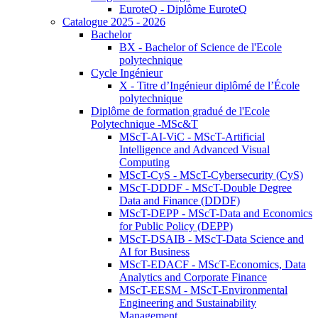
EuroteQ - Diplôme EuroteQ
Catalogue 2025 - 2026
Bachelor
BX - Bachelor of Science de l'Ecole
polytechnique
Cycle Ingénieur
X - Titre d’Ingénieur diplômé de l’École
polytechnique
Diplôme de formation gradué de l'Ecole
Polytechnique -MSc&T
MScT-AI-ViC - MScT-Artificial
Intelligence and Advanced Visual
Computing
MScT-CyS - MScT-Cybersecurity (CyS)
MScT-DDDF - MScT-Double Degree
Data and Finance (DDDF)
MScT-DEPP - MScT-Data and Economics
for Public Policy (DEPP)
MScT-DSAIB - MScT-Data Science and
AI for Business
MScT-EDACF - MScT-Economics, Data
Analytics and Corporate Finance
MScT-EESM - MScT-Environmental
Engineering and Sustainability
Management