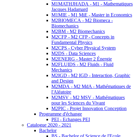
M1MATHJHADA - M1 - Mathematiques
Jacques Hadamard
M1MIE - M1 MiE - Master in Economics
M2BIOMECA - M2 Biomeca -
Biomechanics
M2BM - M2 Biomechanics
M2CFP - M2 CFP - Concepts in
Fundamental Physics
M2CPS - Cyber Physical System
M2DS - Data Sciences
M2ENERG - Master 2 Énergie
M2FLUIDS - M2 Fluids - Fluid
Mechanics
M2IGD - M2 IGD - Interaction, Graphic
and Design
M2MDA - M2 MdA - Mathématiques de
l'Aléatoire
M2MSV - M2 MSV - Mathématiques
pour les Sciences du Vivant
M2PIC - Projet Innovation Conception
Programme d'échange
PEI - Echanges PEI
Catalogue 2020 - 2021
Bachelor
BS - Bachelor of Science de l'Ecole