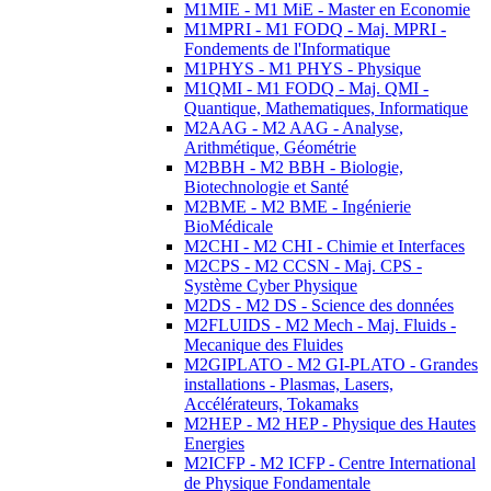
M1MIE - M1 MiE - Master en Economie
M1MPRI - M1 FODQ - Maj. MPRI -
Fondements de l'Informatique
M1PHYS - M1 PHYS - Physique
M1QMI - M1 FODQ - Maj. QMI -
Quantique, Mathematiques, Informatique
M2AAG - M2 AAG - Analyse,
Arithmétique, Géométrie
M2BBH - M2 BBH - Biologie,
Biotechnologie et Santé
M2BME - M2 BME - Ingénierie
BioMédicale
M2CHI - M2 CHI - Chimie et Interfaces
M2CPS - M2 CCSN - Maj. CPS -
Système Cyber Physique
M2DS - M2 DS - Science des données
M2FLUIDS - M2 Mech - Maj. Fluids -
Mecanique des Fluides
M2GIPLATO - M2 GI-PLATO - Grandes
installations - Plasmas, Lasers,
Accélérateurs, Tokamaks
M2HEP - M2 HEP - Physique des Hautes
Energies
M2ICFP - M2 ICFP - Centre International
de Physique Fondamentale