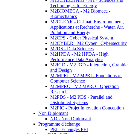
M1SCTECHNRJ - M1 - Sciences and
Technologies for Energy
M2BIOMECA - M2 Biomeca -
Biomechanics
M2CLEAR - CLimat, Environnement,
Applications et Recherche - Water, Air,
Pollution and Energy
M2CPS - Cyber Physical System
M2CYBER - M2 Cyber - Cybersecurity
M2DS - Data Sciences
M2HPDA - M2 HPDA - High
Performance Data Analytics
M2IGD - M2 IGD - Interaction, Graphic
and Design
M2MPRI - M2 MPRI - Foudations of
Computer Science
M2MPRO - M2 MPRO - Operation
Research
M2PDS - M2 PDS - Parallel and
Distributed Systems
M2PIC - Projet Innovation Conception
Non Diplomant
ND - Non Diplomant
Programme d'échange
PEI - Echanges PEI