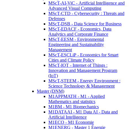
MScT-AI-ViC - Artificial Intelligence and
Advanced Visual Computing
MScT-CTD - Cybersecurity : Threats and
Defenses
MScT-DSB - Data Science for Business
MScT-EDACF - Economics, Data
Analytics and Corporate Finance
MScT-EESM - Environmental
Engineering and Sustainability
Management
MScT-ESCLiP - Economics for Smart
Cities and Climate Policy
MScT-IOT - Internet of Things :
Innovation and Management Program
(IoT)
MScT-STEEM - Energy Environment :
Science Technology & Management
Master (DNM)
M1APPMATH - M1 - Applied
Mathematics and statistics
M1BM - M1 Biomechanics
M1DATAAI - M1 Data AI - Data and
Artificial Intelligence
M1ECO - M1 Economie
M1ENERG - Master 1 Énergie