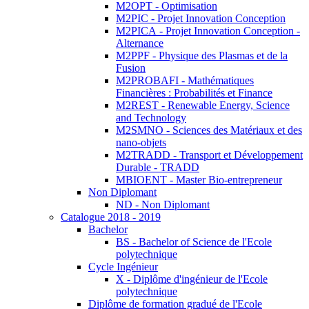
M2OPT - Optimisation
M2PIC - Projet Innovation Conception
M2PICA - Projet Innovation Conception -
Alternance
M2PPF - Physique des Plasmas et de la
Fusion
M2PROBAFI - Mathématiques
Financières : Probabilités et Finance
M2REST - Renewable Energy, Science
and Technology
M2SMNO - Sciences des Matériaux et des
nano-objets
M2TRADD - Transport et Développement
Durable - TRADD
MBIOENT - Master Bio-entrepreneur
Non Diplomant
ND - Non Diplomant
Catalogue 2018 - 2019
Bachelor
BS - Bachelor of Science de l'Ecole
polytechnique
Cycle Ingénieur
X - Diplôme d'ingénieur de l'Ecole
polytechnique
Diplôme de formation gradué de l'Ecole