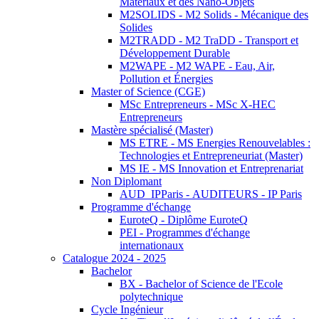
Matériaux et des Nano-Objets
M2SOLIDS - M2 Solids - Mécanique des
Solides
M2TRADD - M2 TraDD - Transport et
Développement Durable
M2WAPE - M2 WAPE - Eau, Air,
Pollution et Énergies
Master of Science (CGE)
MSc Entrepreneurs - MSc X-HEC
Entrepreneurs
Mastère spécialisé (Master)
MS ETRE - MS Energies Renouvelables :
Technologies et Entrepreneuriat (Master)
MS IE - MS Innovation et Entreprenariat
Non Diplomant
AUD_IPParis - AUDITEURS - IP Paris
Programme d'échange
EuroteQ - Diplôme EuroteQ
PEI - Programmes d'échange
internationaux
Catalogue 2024 - 2025
Bachelor
BX - Bachelor of Science de l'Ecole
polytechnique
Cycle Ingénieur