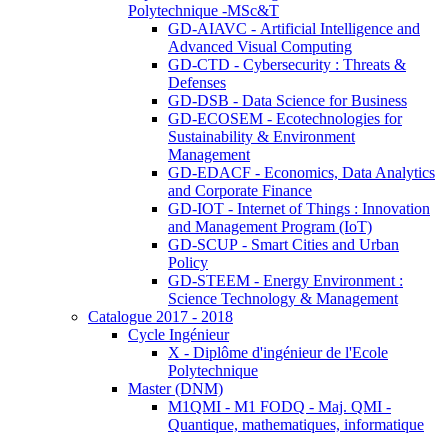
Polytechnique -MSc&T
GD-AIAVC - Artificial Intelligence and
Advanced Visual Computing
GD-CTD - Cybersecurity : Threats &
Defenses
GD-DSB - Data Science for Business
GD-ECOSEM - Ecotechnologies for
Sustainability & Environment
Management
GD-EDACF - Economics, Data Analytics
and Corporate Finance
GD-IOT - Internet of Things : Innovation
and Management Program (IoT)
GD-SCUP - Smart Cities and Urban
Policy
GD-STEEM - Energy Environment :
Science Technology & Management
Catalogue 2017 - 2018
Cycle Ingénieur
X - Diplôme d'ingénieur de l'Ecole
Polytechnique
Master (DNM)
M1QMI - M1 FODQ - Maj. QMI -
Quantique, mathematiques, informatique