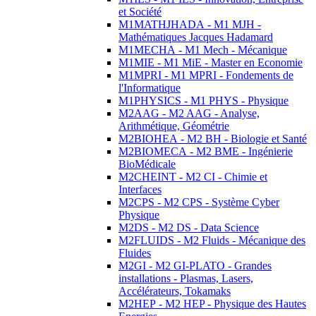
et Société
M1MATHJHADA - M1 MJH -
Mathématiques Jacques Hadamard
M1MECHA - M1 Mech - Mécanique
M1MIE - M1 MiE - Master en Economie
M1MPRI - M1 MPRI - Fondements de
l'Informatique
M1PHYSICS - M1 PHYS - Physique
M2AAG - M2 AAG - Analyse,
Arithmétique, Géométrie
M2BIOHEA - M2 BH - Biologie et Santé
M2BIOMECA - M2 BME - Ingénierie
BioMédicale
M2CHEINT - M2 CI - Chimie et
Interfaces
M2CPS - M2 CPS - Système Cyber
Physique
M2DS - M2 DS - Data Science
M2FLUIDS - M2 Fluids - Mécanique des
Fluides
M2GI - M2 GI-PLATO - Grandes
installations - Plasmas, Lasers,
Accélérateurs, Tokamaks
M2HEP - M2 HEP - Physique des Hautes