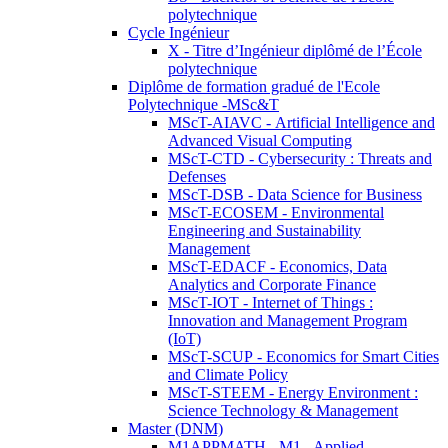
polytechnique
Cycle Ingénieur
X - Titre d’Ingénieur diplômé de l’École
polytechnique
Diplôme de formation gradué de l'Ecole
Polytechnique -MSc&T
MScT-AIAVC - Artificial Intelligence and
Advanced Visual Computing
MScT-CTD - Cybersecurity : Threats and
Defenses
MScT-DSB - Data Science for Business
MScT-ECOSEM - Environmental
Engineering and Sustainability
Management
MScT-EDACF - Economics, Data
Analytics and Corporate Finance
MScT-IOT - Internet of Things :
Innovation and Management Program
(IoT)
MScT-SCUP - Economics for Smart Cities
and Climate Policy
MScT-STEEM - Energy Environment :
Science Technology & Management
Master (DNM)
M1APPMATH - M1 - Applied