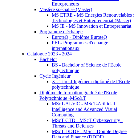
Entrepreneurs
Mastère spécialisé (Master)
MS ETRE - MS Energies Renouvelables :
Technologies et Entrepreneuriat (Master)
MS IE - MS Innovation et Entreprenariat
Programme d'échange
EuroteQ - Diplôme EuroteQ
PEI - Programmes d'échange
internationaux
Catalogue 2023 - 2024
Bachelor
BS - Bachelor of Science de l'Ecole
polytechnique
Cycle Ingénieur
X - Titre d’Ingénieur diplômé de l’École
polytechnique
Diplôme de formation gradué de l'Ecole
Polytechnique -MSc&T
MScT-AI-ViC - MScT-Artificial
Intelligence and Advanced Visual
Computing
MScT-CTD - MScT-Cybersecurity :
Threats and Defenses
MScT-DDDF - MScT-Double Degree
Data and Finance (DDDF)