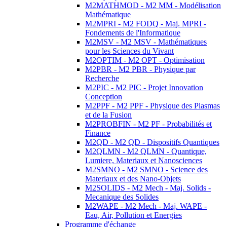
M2MATHMOD - M2 MM - Modélisation
Mathématique
M2MPRI - M2 FODQ - Maj. MPRI -
Fondements de l'Informatique
M2MSV - M2 MSV - Mathématiques
pour les Sciences du Vivant
M2OPTIM - M2 OPT - Optimisation
M2PBR - M2 PBR - Physique par
Recherche
M2PIC - M2 PIC - Projet Innovation
Conception
M2PPF - M2 PPF - Physique des Plasmas
et de la Fusion
M2PROBFIN - M2 PF - Probabilités et
Finance
M2QD - M2 QD - Dispositifs Quantiques
M2QLMN - M2 QLMN - Quantique,
Lumiere, Materiaux et Nanosciences
M2SMNO - M2 SMNO - Science des
Materiaux et des Nano-Objets
M2SOLIDS - M2 Mech - Maj. Solids -
Mecanique des Solides
M2WAPE - M2 Mech - Maj. WAPE -
Eau, Air, Pollution et Energies
Programme d'échange