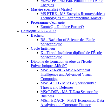
M2WAPE - M2 Eau, Pollution de l'Air et
Energies
Mastère spécialisé (Master)
MS ETRE - MS Energies Renouvelables :
Technologies et Entrepreneuriat (Master)
Programme d'échange
EuroteQ - Diplôme EuroteQ
Catalogue 2022 - 2023
Bachelor
BS - Bachelor of Science de l'Ecole
polytechnique
Cycle Ingénieur
X - Titre d’Ingénieur diplômé de l’École
polytechnique
Diplôme de formation gradué de l'Ecole
Polytechnique -MSc&T
MScT-AI-ViC - MScT-Artificial
Intelligence and Advanced Visual
Computing
MScT-CTD - MScT-Cybersecurity :
Threats and Defenses
MScT-DSB - MScT-Data Science for
Business
MScT-EDACF - MScT-Economics, Data
Analytics and Corporate Finance