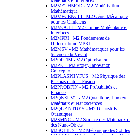
Matériaux et Interfaces
M2MATHMOD - M2 Modélisation
Mathématique
M2MECENCLI - M2 Génie Mécanique
pour les Cliniciens
M2MOCHI - M2 Chimie Moléculaire et
Interfaces
M2MPRI - M2 Fondements de
l'Informatique MPRI
M2MSV - M2 Mathématiques pour les
Sciences du Vivant
M2OPTIM - M2 Optimisation
M2PIC - M2 Projet, Innovation,
Conception
M2PLASPHYFUS - M2 Physique des
Plasmas et de la Fusion
M2PROBFIN - M2 Probabilités et
Finance
M2QNSLMT - M2 Quantique, Lumière,
Matériaux et Nanosciences
M2QUANTDEV - M2 Dispositifs
Quantiques
M2SMNO - M2 Science des Matériaux et
des Nano-Objets
M2SOLIDS - M2 Mécanique des Solides