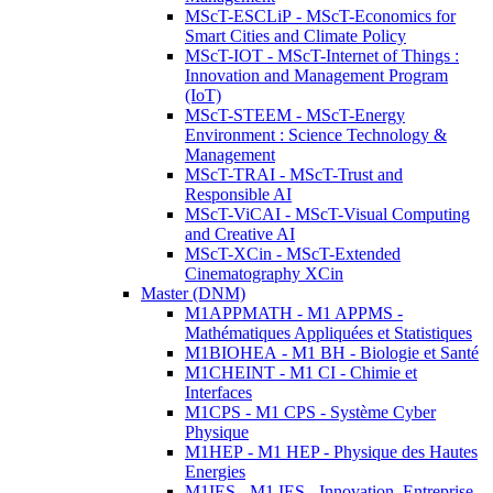
MScT-ESCLiP - MScT-Economics for
Smart Cities and Climate Policy
MScT-IOT - MScT-Internet of Things :
Innovation and Management Program
(IoT)
MScT-STEEM - MScT-Energy
Environment : Science Technology &
Management
MScT-TRAI - MScT-Trust and
Responsible AI
MScT-ViCAI - MScT-Visual Computing
and Creative AI
MScT-XCin - MScT-Extended
Cinematography XCin
Master (DNM)
M1APPMATH - M1 APPMS -
Mathématiques Appliquées et Statistiques
M1BIOHEA - M1 BH - Biologie et Santé
M1CHEINT - M1 CI - Chimie et
Interfaces
M1CPS - M1 CPS - Système Cyber
Physique
M1HEP - M1 HEP - Physique des Hautes
Energies
M1IES - M1 IES - Innovation, Entreprise