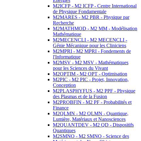
Energies
M2ICFP - M2 ICFP - Centre International
de Physique Fondamentale
M2MARES - M2 PBR - Physique par
Recherche
M2MATHMOD - M2 MM - Modélisation
Mathématique
M2MECENCLI - M2 MECENCLI -
Génie Mécanique pour les Cliniciens
M2MPRI - M2 MPRI - Fondements de
l'Informatique
M2MSV - M2 MSV - Mathématiques
pour les Sciences du Vivant
M2OPTIM - M2 OPT - Optimisation
M2PIC - M2 PIC - Projet, Innovation,
Conception
M2PLASPHYFUS - M2 PPF - Physique
des Plasmas et de la Fusion
M2PROBFIN - M2 PF - Probabilités et
Finance
M2QLMN - M2 QLMN - Quantique,
Lumière, Matériaux et Nanosciences
M2QUANTDEV - M2 QD - Dispositifs
Quantiques
M2SMNO - M2 SMNO - Science des