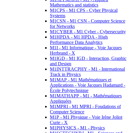
Mathematics and statistics
M1CPS - M1 CPS - Cyber Physical
Systems
M1CSN - M1 CSN - Computer Science
for Networks
M1CYBER - M1 Cyber - Cybersecurity
M1HPDA - M1 HPDA - High
Performance Data Analytics
M1I - M1 Informatique - Voie Jacques
Herbrand - X
M1IGD - M1 IGD - Interaction, Graphic
and Design
M1INTTRACPHY - M1 - International
Track in Physics
M1MAP - M1 Mathématiques et
Applications - Voie Jacques Hadamard -
École Polytechnique
M1MATHAPP - M1 - Mathématiques
Appliquées
M1MPRI - M1 MPRI - Foudations of
Computer Science
M1P - M1 Physique - Voie Irène Joliot
Curie - X
M1PHYSICS - M1 - Physics