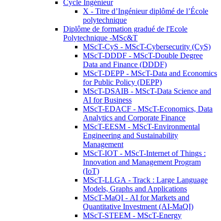
Cycle Ingénieur
X - Titre d’Ingénieur diplômé de l’École
polytechnique
Diplôme de formation gradué de l'Ecole
Polytechnique -MSc&T
MScT-CyS - MScT-Cybersecurity (CyS)
MScT-DDDF - MScT-Double Degree
Data and Finance (DDDF)
MScT-DEPP - MScT-Data and Economics
for Public Policy (DEPP)
MScT-DSAIB - MScT-Data Science and
AI for Business
MScT-EDACF - MScT-Economics, Data
Analytics and Corporate Finance
MScT-EESM - MScT-Environmental
Engineering and Sustainability
Management
MScT-IOT - MScT-Internet of Things :
Innovation and Management Program
(IoT)
MScT-LLGA - Track : Large Language
Models, Graphs and Applications
MScT-MaQI - AI for Markets and
Quantitative Investment (AI-MaQI)
MScT-STEEM - MScT-Energy