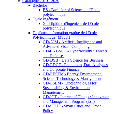
Catalogue 2019 - 2020
Bachelor
BS - Bachelor of Science de l'Ecole
polytechnique
Cycle Ingénieur
X - Diplôme d'ingénieur de l'Ecole
polytechnique
Diplôme de formation gradué de l'Ecole
Polytechnique -MSc&T
GD-AIM - Artificial Intelligence and
Advanced Visual Computing
GD-CYBSEC - Cybersecurity : Threats
and Defenses
GD-DSB - Data Science for Business
GD-EDCF - Economics, Data Analytics
and Corporate Finance
GD-EESTM - Energy Environment :
Science Technology & Management
GD-ESEM - Ecotechnologies for
Sustainability & Environment
Management
GD-IOT - Internet of Things : Innovation
and Management Program (IoT)
GD-SCUP - Smart Cities and Urban
Policy