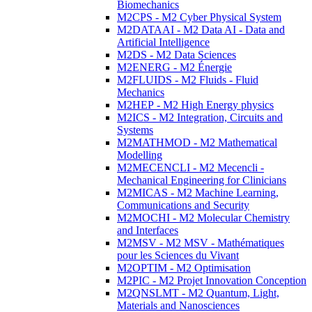
Biomechanics
M2CPS - M2 Cyber Physical System
M2DATAAI - M2 Data AI - Data and
Artificial Intelligence
M2DS - M2 Data Sciences
M2ENERG - M2 Énergie
M2FLUIDS - M2 Fluids - Fluid
Mechanics
M2HEP - M2 High Energy physics
M2ICS - M2 Integration, Circuits and
Systems
M2MATHMOD - M2 Mathematical
Modelling
M2MECENCLI - M2 Mecencli -
Mechanical Engineering for Clinicians
M2MICAS - M2 Machine Learning,
Communications and Security
M2MOCHI - M2 Molecular Chemistry
and Interfaces
M2MSV - M2 MSV - Mathématiques
pour les Sciences du Vivant
M2OPTIM - M2 Optimisation
M2PIC - M2 Projet Innovation Conception
M2QNSLMT - M2 Quantum, Light,
Materials and Nanosciences