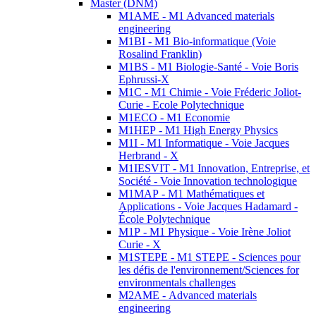
Master (DNM)
M1AME - M1 Advanced materials
engineering
M1BI - M1 Bio-informatique (Voie
Rosalind Franklin)
M1BS - M1 Biologie-Santé - Voie Boris
Ephrussi-X
M1C - M1 Chimie - Voie Fréderic Joliot-
Curie - Ecole Polytechnique
M1ECO - M1 Economie
M1HEP - M1 High Energy Physics
M1I - M1 Informatique - Voie Jacques
Herbrand - X
M1IESVIT - M1 Innovation, Entreprise, et
Société - Voie Innovation technologique
M1MAP - M1 Mathématiques et
Applications - Voie Jacques Hadamard -
École Polytechnique
M1P - M1 Physique - Voie Irène Joliot
Curie - X
M1STEPE - M1 STEPE - Sciences pour
les défis de l'environnement/Sciences for
environmentals challenges
M2AME - Advanced materials
engineering