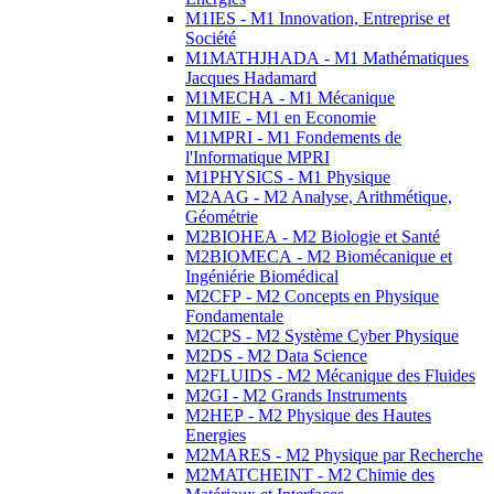
M1IES - M1 Innovation, Entreprise et
Société
M1MATHJHADA - M1 Mathématiques
Jacques Hadamard
M1MECHA - M1 Mécanique
M1MIE - M1 en Economie
M1MPRI - M1 Fondements de
l'Informatique MPRI
M1PHYSICS - M1 Physique
M2AAG - M2 Analyse, Arithmétique,
Géométrie
M2BIOHEA - M2 Biologie et Santé
M2BIOMECA - M2 Biomécanique et
Ingéniérie Biomédical
M2CFP - M2 Concepts en Physique
Fondamentale
M2CPS - M2 Système Cyber Physique
M2DS - M2 Data Science
M2FLUIDS - M2 Mécanique des Fluides
M2GI - M2 Grands Instruments
M2HEP - M2 Physique des Hautes
Energies
M2MARES - M2 Physique par Recherche
M2MATCHEINT - M2 Chimie des