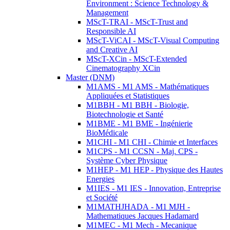
Environment : Science Technology &
Management
MScT-TRAI - MScT-Trust and
Responsible AI
MScT-ViCAI - MScT-Visual Computing
and Creative AI
MScT-XCin - MScT-Extended
Cinematography XCin
Master (DNM)
M1AMS - M1 AMS - Mathématiques
Appliquées et Statistiques
M1BBH - M1 BBH - Biologie,
Biotechnologie et Santé
M1BME - M1 BME - Ingénierie
BioMédicale
M1CHI - M1 CHI - Chimie et Interfaces
M1CPS - M1 CCSN - Maj. CPS -
Système Cyber Physique
M1HEP - M1 HEP - Physique des Hautes
Energies
M1IES - M1 IES - Innovation, Entreprise
et Société
M1MATHJHADA - M1 MJH -
Mathematiques Jacques Hadamard
M1MEC - M1 Mech - Mecanique