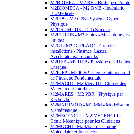
M2BIOHEA - M2 BH - Biologie et Santé
M2BIOMECA - M2 BME - Ingénierie
BioMédicale
M2CPS - M2 CPS - Système Cyber
Physique
M2DS - M2 DS - Data Science
M2FLUIDS - M2 Fluids - Mécanique des
Fluides
M2GI - M2 GI-PLATO - Grandes
installations - Plasmas, Lasers,
Accélérateurs, Tokamaks
M2HEP - M2 HEP - Physique des Hautes
Energies
M2ICFP - M2 ICFP - Centre International
de Physique Fondamentale
M2MACHI - M2 MACHI - Chimie des
Matériaux et Interfaces
M2MARES - M2 PBR - Physique par
Recherche
M2MATHMOD - M2 MM - Modélisation
Mathématique
M2MECENCLI - M2 MECENCLI -
Génie Mécanique pour les Cliniciens
M2MOCHI - M2 MoChI - Chimie
Moléculaire et Interfaces