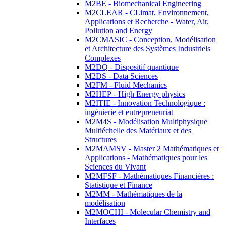
M2BE - Biomechanical Engineering
M2CLEAR - CLimat, Environnement,
Applications et Recherche - Water, Air,
Pollution and Energy
M2CMASIC - Conception, Modélisation
et Architecture des Systèmes Industriels
Complexes
M2DQ - Dispositif quantique
M2DS - Data Sciences
M2FM - Fluid Mechanics
M2HEP - High Energy physics
M2ITIE - Innovation Technologique :
ingénierie et entrepreneuriat
M2M4S - Modélisation Multiphysique
Multiéchelle des Matériaux et des
Structures
M2MAMSV - Master 2 Mathématiques et
Applications - Mathématiques pour les
Sciences du Vivant
M2MFSF - Mathématiques Financières :
Statistique et Finance
M2MM - Mathématiques de la
modélisation
M2MOCHI - Molecular Chemistry and
Interfaces