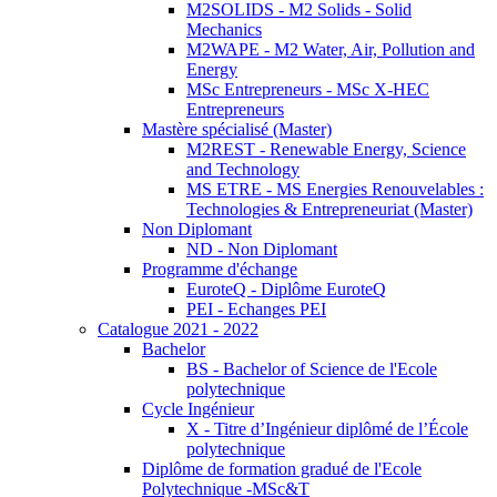
M2SOLIDS - M2 Solids - Solid
Mechanics
M2WAPE - M2 Water, Air, Pollution and
Energy
MSc Entrepreneurs - MSc X-HEC
Entrepreneurs
Mastère spécialisé (Master)
M2REST - Renewable Energy, Science
and Technology
MS ETRE - MS Energies Renouvelables :
Technologies & Entrepreneuriat (Master)
Non Diplomant
ND - Non Diplomant
Programme d'échange
EuroteQ - Diplôme EuroteQ
PEI - Echanges PEI
Catalogue 2021 - 2022
Bachelor
BS - Bachelor of Science de l'Ecole
polytechnique
Cycle Ingénieur
X - Titre d’Ingénieur diplômé de l’École
polytechnique
Diplôme de formation gradué de l'Ecole
Polytechnique -MSc&T