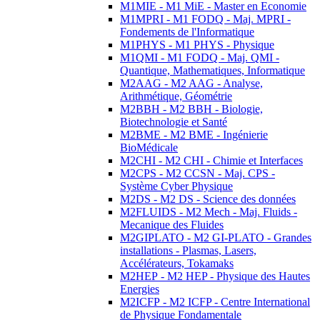
M1MIE - M1 MiE - Master en Economie
M1MPRI - M1 FODQ - Maj. MPRI -
Fondements de l'Informatique
M1PHYS - M1 PHYS - Physique
M1QMI - M1 FODQ - Maj. QMI -
Quantique, Mathematiques, Informatique
M2AAG - M2 AAG - Analyse,
Arithmétique, Géométrie
M2BBH - M2 BBH - Biologie,
Biotechnologie et Santé
M2BME - M2 BME - Ingénierie
BioMédicale
M2CHI - M2 CHI - Chimie et Interfaces
M2CPS - M2 CCSN - Maj. CPS -
Système Cyber Physique
M2DS - M2 DS - Science des données
M2FLUIDS - M2 Mech - Maj. Fluids -
Mecanique des Fluides
M2GIPLATO - M2 GI-PLATO - Grandes
installations - Plasmas, Lasers,
Accélérateurs, Tokamaks
M2HEP - M2 HEP - Physique des Hautes
Energies
M2ICFP - M2 ICFP - Centre International
de Physique Fondamentale