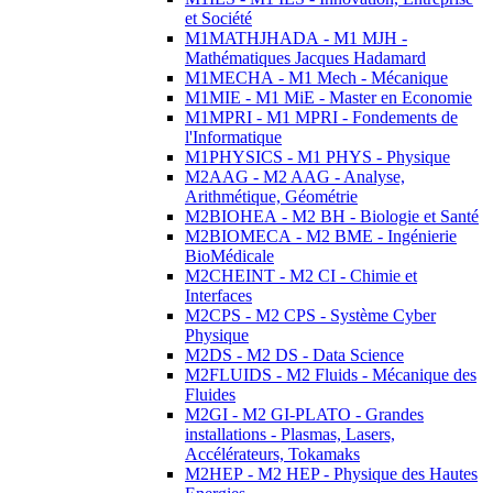
et Société
M1MATHJHADA - M1 MJH -
Mathématiques Jacques Hadamard
M1MECHA - M1 Mech - Mécanique
M1MIE - M1 MiE - Master en Economie
M1MPRI - M1 MPRI - Fondements de
l'Informatique
M1PHYSICS - M1 PHYS - Physique
M2AAG - M2 AAG - Analyse,
Arithmétique, Géométrie
M2BIOHEA - M2 BH - Biologie et Santé
M2BIOMECA - M2 BME - Ingénierie
BioMédicale
M2CHEINT - M2 CI - Chimie et
Interfaces
M2CPS - M2 CPS - Système Cyber
Physique
M2DS - M2 DS - Data Science
M2FLUIDS - M2 Fluids - Mécanique des
Fluides
M2GI - M2 GI-PLATO - Grandes
installations - Plasmas, Lasers,
Accélérateurs, Tokamaks
M2HEP - M2 HEP - Physique des Hautes