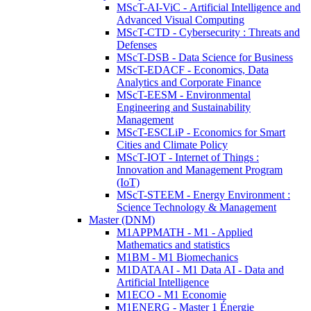
MScT-AI-ViC - Artificial Intelligence and
Advanced Visual Computing
MScT-CTD - Cybersecurity : Threats and
Defenses
MScT-DSB - Data Science for Business
MScT-EDACF - Economics, Data
Analytics and Corporate Finance
MScT-EESM - Environmental
Engineering and Sustainability
Management
MScT-ESCLiP - Economics for Smart
Cities and Climate Policy
MScT-IOT - Internet of Things :
Innovation and Management Program
(IoT)
MScT-STEEM - Energy Environment :
Science Technology & Management
Master (DNM)
M1APPMATH - M1 - Applied
Mathematics and statistics
M1BM - M1 Biomechanics
M1DATAAI - M1 Data AI - Data and
Artificial Intelligence
M1ECO - M1 Economie
M1ENERG - Master 1 Énergie