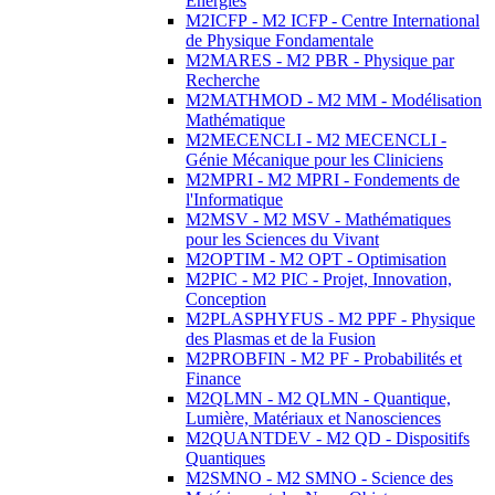
Energies
M2ICFP - M2 ICFP - Centre International
de Physique Fondamentale
M2MARES - M2 PBR - Physique par
Recherche
M2MATHMOD - M2 MM - Modélisation
Mathématique
M2MECENCLI - M2 MECENCLI -
Génie Mécanique pour les Cliniciens
M2MPRI - M2 MPRI - Fondements de
l'Informatique
M2MSV - M2 MSV - Mathématiques
pour les Sciences du Vivant
M2OPTIM - M2 OPT - Optimisation
M2PIC - M2 PIC - Projet, Innovation,
Conception
M2PLASPHYFUS - M2 PPF - Physique
des Plasmas et de la Fusion
M2PROBFIN - M2 PF - Probabilités et
Finance
M2QLMN - M2 QLMN - Quantique,
Lumière, Matériaux et Nanosciences
M2QUANTDEV - M2 QD - Dispositifs
Quantiques
M2SMNO - M2 SMNO - Science des