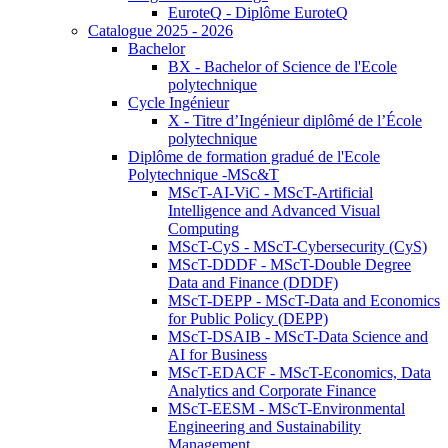
EuroteQ - Diplôme EuroteQ
Catalogue 2025 - 2026
Bachelor
BX - Bachelor of Science de l'Ecole
polytechnique
Cycle Ingénieur
X - Titre d’Ingénieur diplômé de l’École
polytechnique
Diplôme de formation gradué de l'Ecole
Polytechnique -MSc&T
MScT-AI-ViC - MScT-Artificial
Intelligence and Advanced Visual
Computing
MScT-CyS - MScT-Cybersecurity (CyS)
MScT-DDDF - MScT-Double Degree
Data and Finance (DDDF)
MScT-DEPP - MScT-Data and Economics
for Public Policy (DEPP)
MScT-DSAIB - MScT-Data Science and
AI for Business
MScT-EDACF - MScT-Economics, Data
Analytics and Corporate Finance
MScT-EESM - MScT-Environmental
Engineering and Sustainability
Management