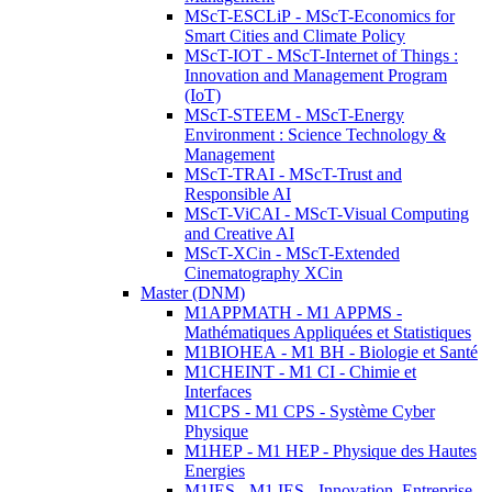
MScT-ESCLiP - MScT-Economics for
Smart Cities and Climate Policy
MScT-IOT - MScT-Internet of Things :
Innovation and Management Program
(IoT)
MScT-STEEM - MScT-Energy
Environment : Science Technology &
Management
MScT-TRAI - MScT-Trust and
Responsible AI
MScT-ViCAI - MScT-Visual Computing
and Creative AI
MScT-XCin - MScT-Extended
Cinematography XCin
Master (DNM)
M1APPMATH - M1 APPMS -
Mathématiques Appliquées et Statistiques
M1BIOHEA - M1 BH - Biologie et Santé
M1CHEINT - M1 CI - Chimie et
Interfaces
M1CPS - M1 CPS - Système Cyber
Physique
M1HEP - M1 HEP - Physique des Hautes
Energies
M1IES - M1 IES - Innovation, Entreprise