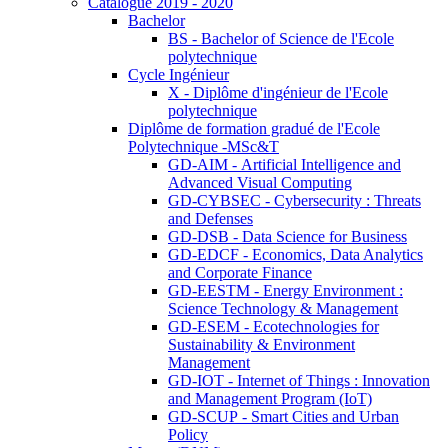
Catalogue 2019 - 2020
Bachelor
BS - Bachelor of Science de l'Ecole
polytechnique
Cycle Ingénieur
X - Diplôme d'ingénieur de l'Ecole
polytechnique
Diplôme de formation gradué de l'Ecole
Polytechnique -MSc&T
GD-AIM - Artificial Intelligence and
Advanced Visual Computing
GD-CYBSEC - Cybersecurity : Threats
and Defenses
GD-DSB - Data Science for Business
GD-EDCF - Economics, Data Analytics
and Corporate Finance
GD-EESTM - Energy Environment :
Science Technology & Management
GD-ESEM - Ecotechnologies for
Sustainability & Environment
Management
GD-IOT - Internet of Things : Innovation
and Management Program (IoT)
GD-SCUP - Smart Cities and Urban
Policy