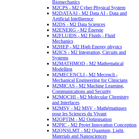
Biomechanics
M2CPS - M2 Cyber Physical System
M2DATAAI - M2 Data AI - Data and
Artificial Intelligence
M2DS - M2 Data Sciences
M2ENERG - M2 Énergie
M2FLUIDS - M2 Fluids - Fluid
Mechanics
M2HEP - M2 High Energy physics
M2ICS - M2 Integration, Circuits and
Systems
M2MATHMOD - M2 Mathematical
Modelling
M2MECENCLI - M2 Mecencli -
Mechanical Engineering for Clinicians
M2MICAS - M2 Machine Learning,
Communications and Security
M2MOCHI - M2 Molecular Chemistry
and Interfaces
M2MSV - M2 MSV - Mathématiques
pour les Sciences du Vivant
M2OPTIM - M2 Optimisation
M2PIC - M2 Projet Innovation Conception
M2QNSLMT - M2 Quantum, Light,
Materials and Nanosciences