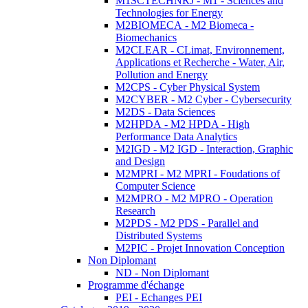
M1SCTECHNRJ - M1 - Sciences and
Technologies for Energy
M2BIOMECA - M2 Biomeca -
Biomechanics
M2CLEAR - CLimat, Environnement,
Applications et Recherche - Water, Air,
Pollution and Energy
M2CPS - Cyber Physical System
M2CYBER - M2 Cyber - Cybersecurity
M2DS - Data Sciences
M2HPDA - M2 HPDA - High
Performance Data Analytics
M2IGD - M2 IGD - Interaction, Graphic
and Design
M2MPRI - M2 MPRI - Foudations of
Computer Science
M2MPRO - M2 MPRO - Operation
Research
M2PDS - M2 PDS - Parallel and
Distributed Systems
M2PIC - Projet Innovation Conception
Non Diplomant
ND - Non Diplomant
Programme d'échange
PEI - Echanges PEI