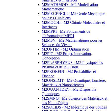
Matériaux et Interfaces
M2MATHMOD - M2 Modélisation
Mathématique
M2MECENCLI - M2 Génie Mécanique
pour les Cliniciens
M2MOCHI - M2 Chimie Moléculaire et
Interfaces
M2MPRI - M2 Fondements de
l'Informatique MPRI
M2MSV - M2 Mathématiques pour les
Sciences du Vivant
M2OPTIM - M2 Optimisation
M2PIC - M2 Projet, Innovation,
Conception
M2PLASPHYFUS - M2 Physique des
Plasmas et de la Fusion
M2PROBFIN - M2 Probabilités et
Finance
M2QNSLMT - M2 Quantique, Lumière,
Matériaux et Nanosciences
M2QUANTDEV - M2 Dispositifs
Quantiques
M2SMNO - M2 Science des Matériaux et
des Nano-Objets
M2SOLIDS - M2 Mécanique des Solides