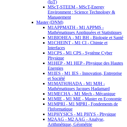
(IoT)
MScT-STEEM - MScT-Energy
Environment : Science Technology &
Management
Master (DNM)
M1APPMATH - M1 APPMS -
Mathématiques Appliquées et Statistiques
M1BIOHEA - M1 BH - Biologie et Santé
M1CHEINT - M1 CI - Chimie et
Interfaces
M1CPS - M1 CPS - Système Cyber
Physique
M1HEP - M1 HEP - Physique des Hautes
Energies
M1IES - M1 IES - Innovation, Entreprise
et Société
M1MATHJHADA - M1 MJH -
Mathématiques Jacques Hadamard
M1MECHA - M1 Mech - Mécanique
M1MIE - M1 MiE - Master en Economie
M1MPRI - M1 MPRI - Fondements de
l'Informatique
M1PHYSICS - M1 PHYS - Physique
M2AAG - M2 AAG - Analyse,
Arithmétique, Géométrie