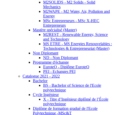
M2SOLIDS - M2 Solids - Solid
Mechanics
M2WAPE - M2 Water, Air, Pollution and
Energy
MSc Entrepreneurs - MSc X-HEC
Entrepreneurs
Mastère spécialisé (Master)
M2REST - Renewable Energy, Science
and Technology
MS ETRE - MS Energies Renouvelables :
Technologies & Entrepreneuriat (Master)
Non Diplomant
ND - Non Diplomant
Programme d'échange
EuroteQ - Diplôme EuroteQ
PEI - Echanges PEI
Catalogue 2021 - 2022
Bachelor
BS - Bachelor of Science de l'Ecole
polytechnique
Cycle Ingénieur
X - Titre d’Ingénieur diplômé de l’École
polytechnique
Diplôme de formation gradué de l'Ecole
Polytechnique -MSc&T