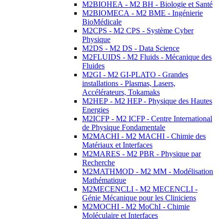
M2BIOHEA - M2 BH - Biologie et Santé
M2BIOMECA - M2 BME - Ingénierie
BioMédicale
M2CPS - M2 CPS - Système Cyber
Physique
M2DS - M2 DS - Data Science
M2FLUIDS - M2 Fluids - Mécanique des
Fluides
M2GI - M2 GI-PLATO - Grandes
installations - Plasmas, Lasers,
Accélérateurs, Tokamaks
M2HEP - M2 HEP - Physique des Hautes
Energies
M2ICFP - M2 ICFP - Centre International
de Physique Fondamentale
M2MACHI - M2 MACHI - Chimie des
Matériaux et Interfaces
M2MARES - M2 PBR - Physique par
Recherche
M2MATHMOD - M2 MM - Modélisation
Mathématique
M2MECENCLI - M2 MECENCLI -
Génie Mécanique pour les Cliniciens
M2MOCHI - M2 MoChI - Chimie
Moléculaire et Interfaces