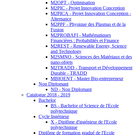
M2OPT - Optimisation
M2PIC - Projet Innovation Conception
M2PICA - Projet Innovation Conception -
Alternance
M2PPF - Physique des Plasmas et de la
Fusion
M2PROBAFI - Mathématiques
Financières : Probabilités et Finance
M2REST - Renewable Energy, Science
and Technology
M2SMNO - Sciences des Matériaux et des
nano-objets
M2TRADD - Transport et Développement
Durable - TRADD
MBIOENT - Master Bio-entrepreneur
Non Diplomant
ND - Non Diplomant
Catalogue 2018 - 2019
Bachelor
BS - Bachelor of Science de l'Ecole
polytechnique
Cycle Ingénieur
X - Diplôme d'ingénieur de l'Ecole
polytechnique
Diplôme de formation gradué de l'Ecole