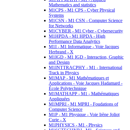
Mathematics and statistics
M1CPS - M1 CPS - Cyber Physical
Systems
M1CSN - M1 CSN - Computer Science
for Networks
M1CYBER - M1 Cyber - Cybersecurity
M1HPDA - M1 HPDA - High
Performance Data Analytics
M1I - M1 Informatique - Voie Jacques
Herbrand - X
M1IGD - M1 IGD - Interaction, Graphic
and Design
M1INTTRACPHY - M1 - International
Track in Physics
M1MAP - M1 Mathématiques et
Applications - Voie Jacques Hadamard -
École Polytechnique
M1MATHAPP - M1 - Mathématiques
Appliquées
M1MPRI - M1 MPRI - Foudations of
Computer Science
M1P - M1 Physique - Voie Irène Joliot
Curie - X
M1PHYSICS - M1 - Physics