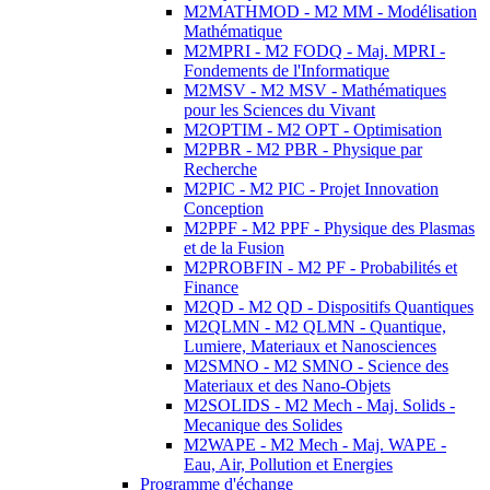
M2MATHMOD - M2 MM - Modélisation
Mathématique
M2MPRI - M2 FODQ - Maj. MPRI -
Fondements de l'Informatique
M2MSV - M2 MSV - Mathématiques
pour les Sciences du Vivant
M2OPTIM - M2 OPT - Optimisation
M2PBR - M2 PBR - Physique par
Recherche
M2PIC - M2 PIC - Projet Innovation
Conception
M2PPF - M2 PPF - Physique des Plasmas
et de la Fusion
M2PROBFIN - M2 PF - Probabilités et
Finance
M2QD - M2 QD - Dispositifs Quantiques
M2QLMN - M2 QLMN - Quantique,
Lumiere, Materiaux et Nanosciences
M2SMNO - M2 SMNO - Science des
Materiaux et des Nano-Objets
M2SOLIDS - M2 Mech - Maj. Solids -
Mecanique des Solides
M2WAPE - M2 Mech - Maj. WAPE -
Eau, Air, Pollution et Energies
Programme d'échange