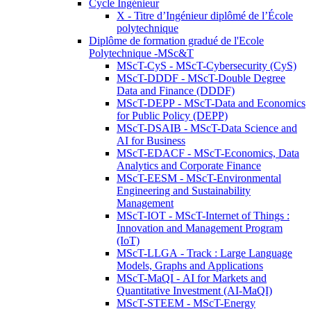
Cycle Ingénieur
X - Titre d’Ingénieur diplômé de l’École
polytechnique
Diplôme de formation gradué de l'Ecole
Polytechnique -MSc&T
MScT-CyS - MScT-Cybersecurity (CyS)
MScT-DDDF - MScT-Double Degree
Data and Finance (DDDF)
MScT-DEPP - MScT-Data and Economics
for Public Policy (DEPP)
MScT-DSAIB - MScT-Data Science and
AI for Business
MScT-EDACF - MScT-Economics, Data
Analytics and Corporate Finance
MScT-EESM - MScT-Environmental
Engineering and Sustainability
Management
MScT-IOT - MScT-Internet of Things :
Innovation and Management Program
(IoT)
MScT-LLGA - Track : Large Language
Models, Graphs and Applications
MScT-MaQI - AI for Markets and
Quantitative Investment (AI-MaQI)
MScT-STEEM - MScT-Energy