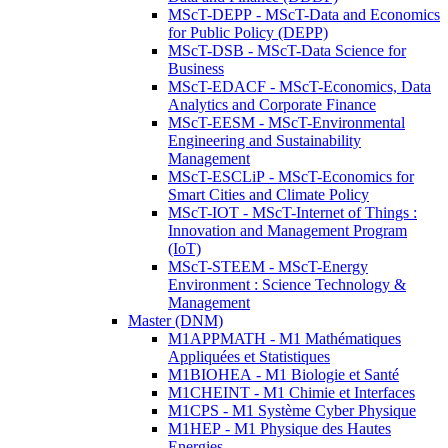
MScT-DEPP - MScT-Data and Economics
for Public Policy (DEPP)
MScT-DSB - MScT-Data Science for
Business
MScT-EDACF - MScT-Economics, Data
Analytics and Corporate Finance
MScT-EESM - MScT-Environmental
Engineering and Sustainability
Management
MScT-ESCLiP - MScT-Economics for
Smart Cities and Climate Policy
MScT-IOT - MScT-Internet of Things :
Innovation and Management Program
(IoT)
MScT-STEEM - MScT-Energy
Environment : Science Technology &
Management
Master (DNM)
M1APPMATH - M1 Mathématiques
Appliquées et Statistiques
M1BIOHEA - M1 Biologie et Santé
M1CHEINT - M1 Chimie et Interfaces
M1CPS - M1 Système Cyber Physique
M1HEP - M1 Physique des Hautes
Energies