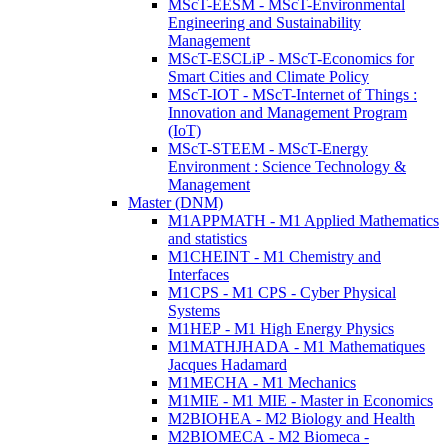
MScT-EESM - MScT-Environmental
Engineering and Sustainability
Management
MScT-ESCLiP - MScT-Economics for
Smart Cities and Climate Policy
MScT-IOT - MScT-Internet of Things :
Innovation and Management Program
(IoT)
MScT-STEEM - MScT-Energy
Environment : Science Technology &
Management
Master (DNM)
M1APPMATH - M1 Applied Mathematics
and statistics
M1CHEINT - M1 Chemistry and
Interfaces
M1CPS - M1 CPS - Cyber Physical
Systems
M1HEP - M1 High Energy Physics
M1MATHJHADA - M1 Mathematiques
Jacques Hadamard
M1MECHA - M1 Mechanics
M1MIE - M1 MIE - Master in Economics
M2BIOHEA - M2 Biology and Health
M2BIOMECA - M2 Biomeca -