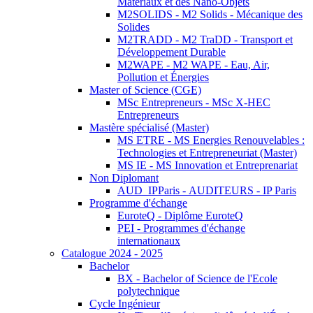
Matériaux et des Nano-Objets
M2SOLIDS - M2 Solids - Mécanique des
Solides
M2TRADD - M2 TraDD - Transport et
Développement Durable
M2WAPE - M2 WAPE - Eau, Air,
Pollution et Énergies
Master of Science (CGE)
MSc Entrepreneurs - MSc X-HEC
Entrepreneurs
Mastère spécialisé (Master)
MS ETRE - MS Energies Renouvelables :
Technologies et Entrepreneuriat (Master)
MS IE - MS Innovation et Entreprenariat
Non Diplomant
AUD_IPParis - AUDITEURS - IP Paris
Programme d'échange
EuroteQ - Diplôme EuroteQ
PEI - Programmes d'échange
internationaux
Catalogue 2024 - 2025
Bachelor
BX - Bachelor of Science de l'Ecole
polytechnique
Cycle Ingénieur