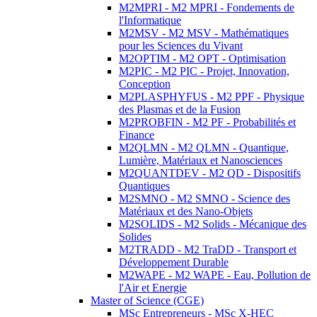
M2MPRI - M2 MPRI - Fondements de
l'Informatique
M2MSV - M2 MSV - Mathématiques
pour les Sciences du Vivant
M2OPTIM - M2 OPT - Optimisation
M2PIC - M2 PIC - Projet, Innovation,
Conception
M2PLASPHYFUS - M2 PPF - Physique
des Plasmas et de la Fusion
M2PROBFIN - M2 PF - Probabilités et
Finance
M2QLMN - M2 QLMN - Quantique,
Lumière, Matériaux et Nanosciences
M2QUANTDEV - M2 QD - Dispositifs
Quantiques
M2SMNO - M2 SMNO - Science des
Matériaux et des Nano-Objets
M2SOLIDS - M2 Solids - Mécanique des
Solides
M2TRADD - M2 TraDD - Transport et
Développement Durable
M2WAPE - M2 WAPE - Eau, Pollution de
l'Air et Energie
Master of Science (CGE)
MSc Entrepreneurs - MSc X-HEC