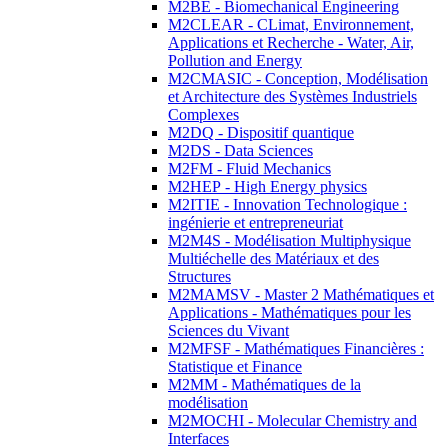
M2BE - Biomechanical Engineering
M2CLEAR - CLimat, Environnement,
Applications et Recherche - Water, Air,
Pollution and Energy
M2CMASIC - Conception, Modélisation
et Architecture des Systèmes Industriels
Complexes
M2DQ - Dispositif quantique
M2DS - Data Sciences
M2FM - Fluid Mechanics
M2HEP - High Energy physics
M2ITIE - Innovation Technologique :
ingénierie et entrepreneuriat
M2M4S - Modélisation Multiphysique
Multiéchelle des Matériaux et des
Structures
M2MAMSV - Master 2 Mathématiques et
Applications - Mathématiques pour les
Sciences du Vivant
M2MFSF - Mathématiques Financières :
Statistique et Finance
M2MM - Mathématiques de la
modélisation
M2MOCHI - Molecular Chemistry and
Interfaces