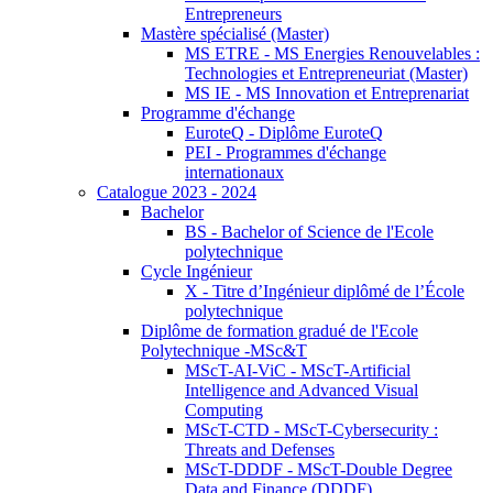
Entrepreneurs
Mastère spécialisé (Master)
MS ETRE - MS Energies Renouvelables :
Technologies et Entrepreneuriat (Master)
MS IE - MS Innovation et Entreprenariat
Programme d'échange
EuroteQ - Diplôme EuroteQ
PEI - Programmes d'échange
internationaux
Catalogue 2023 - 2024
Bachelor
BS - Bachelor of Science de l'Ecole
polytechnique
Cycle Ingénieur
X - Titre d’Ingénieur diplômé de l’École
polytechnique
Diplôme de formation gradué de l'Ecole
Polytechnique -MSc&T
MScT-AI-ViC - MScT-Artificial
Intelligence and Advanced Visual
Computing
MScT-CTD - MScT-Cybersecurity :
Threats and Defenses
MScT-DDDF - MScT-Double Degree
Data and Finance (DDDF)