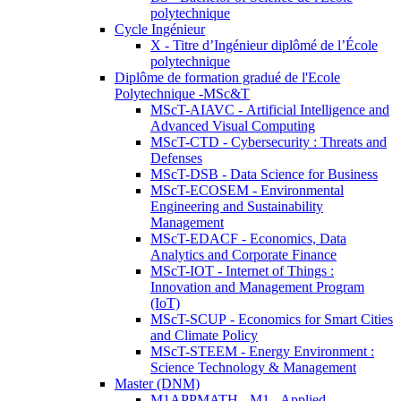
polytechnique
Cycle Ingénieur
X - Titre d’Ingénieur diplômé de l’École
polytechnique
Diplôme de formation gradué de l'Ecole
Polytechnique -MSc&T
MScT-AIAVC - Artificial Intelligence and
Advanced Visual Computing
MScT-CTD - Cybersecurity : Threats and
Defenses
MScT-DSB - Data Science for Business
MScT-ECOSEM - Environmental
Engineering and Sustainability
Management
MScT-EDACF - Economics, Data
Analytics and Corporate Finance
MScT-IOT - Internet of Things :
Innovation and Management Program
(IoT)
MScT-SCUP - Economics for Smart Cities
and Climate Policy
MScT-STEEM - Energy Environment :
Science Technology & Management
Master (DNM)
M1APPMATH - M1 - Applied