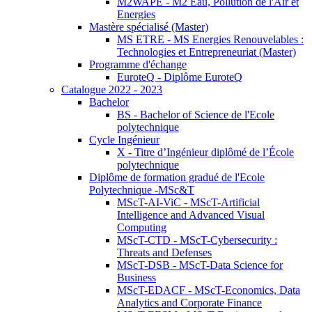
M2WAPE - M2 Eau, Pollution de l'Air et
Energies
Mastère spécialisé (Master)
MS ETRE - MS Energies Renouvelables :
Technologies et Entrepreneuriat (Master)
Programme d'échange
EuroteQ - Diplôme EuroteQ
Catalogue 2022 - 2023
Bachelor
BS - Bachelor of Science de l'Ecole
polytechnique
Cycle Ingénieur
X - Titre d’Ingénieur diplômé de l’École
polytechnique
Diplôme de formation gradué de l'Ecole
Polytechnique -MSc&T
MScT-AI-ViC - MScT-Artificial
Intelligence and Advanced Visual
Computing
MScT-CTD - MScT-Cybersecurity :
Threats and Defenses
MScT-DSB - MScT-Data Science for
Business
MScT-EDACF - MScT-Economics, Data
Analytics and Corporate Finance