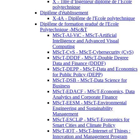
X - Titre d’Ingénieur diplômé de l’École
polytechnique
Diplôme d'établissement
X-4A - Diplôme de l'Ecole polytechnique
Diplôme de formation gradué de l'Ecole
Polytechnique -MSc&T
MScT-AI-ViC - MScT-Artificial
Intelligence and Advanced Visual
Computing
MScT-CyS - MScT-Cybersecurity (CyS)
MScT-DDDF - MScT-Double Degree
Data and Finance (DDDF)
MScT-DEPP - MScT-Data and Economics
for Public Policy (DEPP)
MScT-DSB - MScT-Data Science for
Business
MScT-EDACF - MScT-Economics, Data
Analytics and Corporate Finance
MScT-EESM - MScT-Environmental
Engineering and Sustainability
Management
MScT-ESCLiP - MScT-Economics for
Smart Cities and Climate Policy
MScT-IOT - MScT-Internet of Things :
Innovation and Management Program