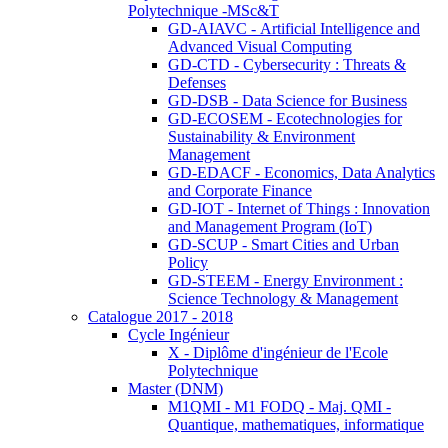
Polytechnique -MSc&T
GD-AIAVC - Artificial Intelligence and
Advanced Visual Computing
GD-CTD - Cybersecurity : Threats &
Defenses
GD-DSB - Data Science for Business
GD-ECOSEM - Ecotechnologies for
Sustainability & Environment
Management
GD-EDACF - Economics, Data Analytics
and Corporate Finance
GD-IOT - Internet of Things : Innovation
and Management Program (IoT)
GD-SCUP - Smart Cities and Urban
Policy
GD-STEEM - Energy Environment :
Science Technology & Management
Catalogue 2017 - 2018
Cycle Ingénieur
X - Diplôme d'ingénieur de l'Ecole
Polytechnique
Master (DNM)
M1QMI - M1 FODQ - Maj. QMI -
Quantique, mathematiques, informatique