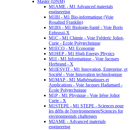
Master (DNM)
M1AME - M1 Advanced materials
engineering
M1BI - M1 Bio-informatique (Voie
Rosalind Franklin)
M1BS - M1 Biologie-Santé - Voie Boris
Ephrussi-X
M1C - M1 Chimie - Voie Fréderic Joliot-
Curie - Ecole Polytechnique
M1ECO - M1 Economie
M1HEP - M1 High Energy Physics
M1I - M1 Informatique - Voie Jacques
Herbrand - X
M1IESVIT - M1 Innovation, Entreprise, et
Société - Voie Innovation technologique
M1MAP - M1 Mathématiques et
Applications - Voie Jacques Hadamard -
École Polytechnique
M1P - M1 Physique - Voie Irène Joliot
Curie - X
M1STEPE - M1 STEPE - Sciences pour
les défis de l'environnement/Sciences for
environmentals challenges
M2AME - Advanced materials
engineering