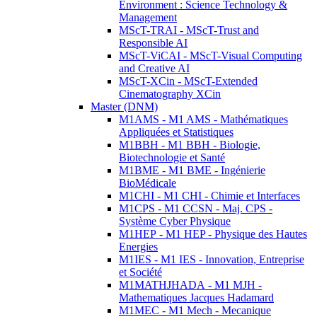
Environment : Science Technology &
Management
MScT-TRAI - MScT-Trust and
Responsible AI
MScT-ViCAI - MScT-Visual Computing
and Creative AI
MScT-XCin - MScT-Extended
Cinematography XCin
Master (DNM)
M1AMS - M1 AMS - Mathématiques
Appliquées et Statistiques
M1BBH - M1 BBH - Biologie,
Biotechnologie et Santé
M1BME - M1 BME - Ingénierie
BioMédicale
M1CHI - M1 CHI - Chimie et Interfaces
M1CPS - M1 CCSN - Maj. CPS -
Système Cyber Physique
M1HEP - M1 HEP - Physique des Hautes
Energies
M1IES - M1 IES - Innovation, Entreprise
et Société
M1MATHJHADA - M1 MJH -
Mathematiques Jacques Hadamard
M1MEC - M1 Mech - Mecanique