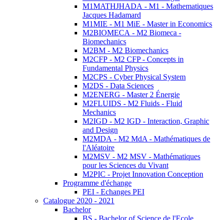
M1MATHJHADA - M1 - Mathematiques
Jacques Hadamard
M1MIE - M1 MiE - Master in Economics
M2BIOMECA - M2 Biomeca -
Biomechanics
M2BM - M2 Biomechanics
M2CFP - M2 CFP - Concepts in
Fundamental Physics
M2CPS - Cyber Physical System
M2DS - Data Sciences
M2ENERG - Master 2 Énergie
M2FLUIDS - M2 Fluids - Fluid
Mechanics
M2IGD - M2 IGD - Interaction, Graphic
and Design
M2MDA - M2 MdA - Mathématiques de
l'Aléatoire
M2MSV - M2 MSV - Mathématiques
pour les Sciences du Vivant
M2PIC - Projet Innovation Conception
Programme d'échange
PEI - Echanges PEI
Catalogue 2020 - 2021
Bachelor
BS - Bachelor of Science de l'Ecole