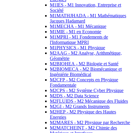
M1IES - M1 Innovation, Entreprise et
Société
M1MATHJHADA - M1 Mathématiques
Jacques Hadamard
M1MECHA - M1 Mécanique
M1MIE - M1 en Economie
M1MPRI - M1 Fondements de
l'Informatique MPRI
M1PHYSICS - M1 Physique
M2AAG - M2 Analyse, Arithmétique,
Géométrie
M2BIOHEA - M2 Biologie et Santé
M2BIOMECA - M2 Biomécanique et
Ingéniérie Biomédical
M2CFP - M2 Concepts en Physique
Fondamentale
M2CPS - M2 Système Cyber Physique
M2DS - M2 Data Science
M2FLUIDS - M2 Mécanique des Fluides
M2GI - M2 Grands Instruments
M2HEP - M2 Physique des Hautes
Energies
M2MARES - M2 Physique par Recherche
M2MATCHEINT - M2 Chimie des