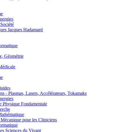
ue
nergies
 Société
es Jacques Hadamard
ormatique
, Géométrie
édicale
ue
uides
s - Plasmas, Lasers, Accélérateurs, Tokamaks
nergies
de Physique Fondamentale
erche
athématique
anique pour les Cliniciens
ormatique
s Sciences du Vivant