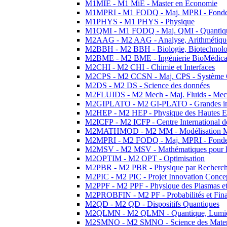
M1MIE - M1 MiE - Master en Economie
M1MPRI - M1 FODQ - Maj. MPRI - Fondeme
M1PHYS - M1 PHYS - Physique
M1QMI - M1 FODQ - Maj. QMI - Quantique
M2AAG - M2 AAG - Analyse, Arithmétique
M2BBH - M2 BBH - Biologie, Biotechnolog
M2BME - M2 BME - Ingénierie BioMédica
M2CHI - M2 CHI - Chimie et Interfaces
M2CPS - M2 CCSN - Maj. CPS - Système 
M2DS - M2 DS - Science des données
M2FLUIDS - M2 Mech - Maj. Fluids - Meca
M2GIPLATO - M2 GI-PLATO - Grandes instal
M2HEP - M2 HEP - Physique des Hautes E
M2ICFP - M2 ICFP - Centre International 
M2MATHMOD - M2 MM - Modélisation M
M2MPRI - M2 FODQ - Maj. MPRI - Fondeme
M2MSV - M2 MSV - Mathématiques pour le
M2OPTIM - M2 OPT - Optimisation
M2PBR - M2 PBR - Physique par Recherc
M2PIC - M2 PIC - Projet Innovation Conce
M2PPF - M2 PPF - Physique des Plasmas et
M2PROBFIN - M2 PF - Probabilités et Fin
M2QD - M2 QD - Dispositifs Quantiques
M2QLMN - M2 QLMN - Quantique, Lumiere
M2SMNO - M2 SMNO - Science des Materi