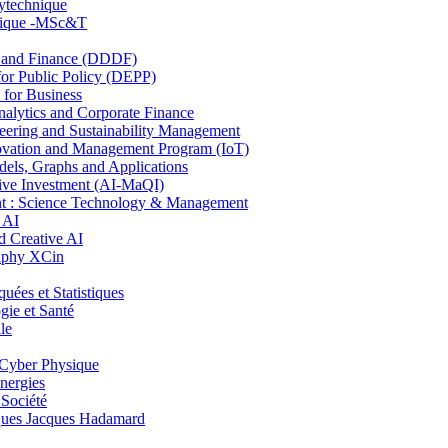
lytechnique
hnique -MSc&T
and Finance (DDDF)
r Public Policy (DEPP)
for Business
ytics and Corporate Finance
ring and Sustainability Management
ovation and Management Program (IoT)
ls, Graphs and Applications
ive Investment (AI-MaQI)
: Science Technology & Management
 AI
 Creative AI
aphy XCin
es et Statistiques
ie et Santé
le
Cyber Physique
nergies
 Société
es Jacques Hadamard