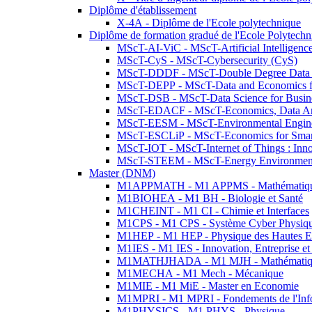
Diplôme d'établissement
X-4A - Diplôme de l'Ecole polytechnique
Diplôme de formation gradué de l'Ecole Polytec
MScT-AI-ViC - MScT-Artificial Intelligen
MScT-CyS - MScT-Cybersecurity (CyS)
MScT-DDDF - MScT-Double Degree Data 
MScT-DEPP - MScT-Data and Economics fo
MScT-DSB - MScT-Data Science for Busin
MScT-EDACF - MScT-Economics, Data Anal
MScT-EESM - MScT-Environmental Enginee
MScT-ESCLiP - MScT-Economics for Smart 
MScT-IOT - MScT-Internet of Things : Inn
MScT-STEEM - MScT-Energy Environment 
Master (DNM)
M1APPMATH - M1 APPMS - Mathématiques A
M1BIOHEA - M1 BH - Biologie et Santé
M1CHEINT - M1 CI - Chimie et Interfaces
M1CPS - M1 CPS - Système Cyber Physiq
M1HEP - M1 HEP - Physique des Hautes E
M1IES - M1 IES - Innovation, Entreprise et
M1MATHJHADA - M1 MJH - Mathématiqu
M1MECHA - M1 Mech - Mécanique
M1MIE - M1 MiE - Master en Economie
M1MPRI - M1 MPRI - Fondements de l'Inf
M1PHYSICS - M1 PHYS - Physique