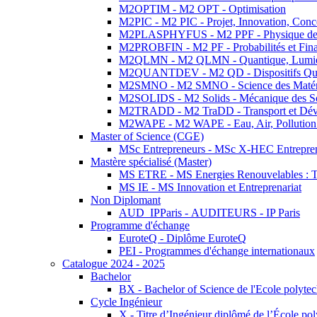
M2OPTIM - M2 OPT - Optimisation
M2PIC - M2 PIC - Projet, Innovation, Conc
M2PLASPHYFUS - M2 PPF - Physique des P
M2PROBFIN - M2 PF - Probabilités et Fin
M2QLMN - M2 QLMN - Quantique, Lumière
M2QUANTDEV - M2 QD - Dispositifs Qua
M2SMNO - M2 SMNO - Science des Matéri
M2SOLIDS - M2 Solids - Mécanique des So
M2TRADD - M2 TraDD - Transport et Dév
M2WAPE - M2 WAPE - Eau, Air, Pollution 
Master of Science (CGE)
MSc Entrepreneurs - MSc X-HEC Entrepre
Mastère spécialisé (Master)
MS ETRE - MS Energies Renouvelables : Tec
MS IE - MS Innovation et Entreprenariat
Non Diplomant
AUD_IPParis - AUDITEURS - IP Paris
Programme d'échange
EuroteQ - Diplôme EuroteQ
PEI - Programmes d'échange internationaux
Catalogue 2024 - 2025
Bachelor
BX - Bachelor of Science de l'Ecole polyte
Cycle Ingénieur
X - Titre d’Ingénieur diplômé de l’École po