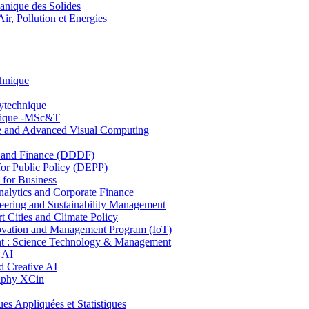
nique des Solides
, Pollution et Energies
chnique
lytechnique
hnique -MSc&T
ce and Advanced Visual Computing
and Finance (DDDF)
r Public Policy (DEPP)
for Business
ytics and Corporate Finance
ring and Sustainability Management
Cities and Climate Policy
ovation and Management Program (IoT)
: Science Technology & Management
 AI
 Creative AI
aphy XCin
ppliquées et Statistiques