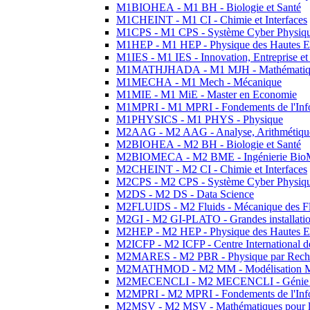
M1BIOHEA - M1 BH - Biologie et Santé
M1CHEINT - M1 CI - Chimie et Interfaces
M1CPS - M1 CPS - Système Cyber Physiq
M1HEP - M1 HEP - Physique des Hautes E
M1IES - M1 IES - Innovation, Entreprise et
M1MATHJHADA - M1 MJH - Mathématiqu
M1MECHA - M1 Mech - Mécanique
M1MIE - M1 MiE - Master en Economie
M1MPRI - M1 MPRI - Fondements de l'Inf
M1PHYSICS - M1 PHYS - Physique
M2AAG - M2 AAG - Analyse, Arithmétique
M2BIOHEA - M2 BH - Biologie et Santé
M2BIOMECA - M2 BME - Ingénierie BioM
M2CHEINT - M2 CI - Chimie et Interfaces
M2CPS - M2 CPS - Système Cyber Physiq
M2DS - M2 DS - Data Science
M2FLUIDS - M2 Fluids - Mécanique des Fl
M2GI - M2 GI-PLATO - Grandes installation
M2HEP - M2 HEP - Physique des Hautes E
M2ICFP - M2 ICFP - Centre International 
M2MARES - M2 PBR - Physique par Rech
M2MATHMOD - M2 MM - Modélisation M
M2MECENCLI - M2 MECENCLI - Génie Méc
M2MPRI - M2 MPRI - Fondements de l'Inf
M2MSV - M2 MSV - Mathématiques pour le