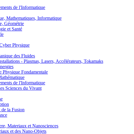
nts de l'Informatique
, Mathematiques, Informatique
, Géométrie
ie et Santé
le
Cyber Physique
nique des Fluides
lations - Plasmas, Lasers, Accélérateurs, Tokamaks
nergies
de Physique Fondamentale
athématique
nts de l'Informatique
s Sciences du Vivant
he
ption
 de la Fusion
ance
, Materiaux et Nanosciences
aux et des Nano-Objets