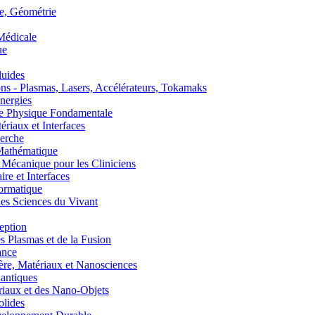
, Géométrie
édicale
ue
uides
s - Plasmas, Lasers, Accélérateurs, Tokamaks
nergies
de Physique Fondamentale
aux et Interfaces
erche
athématique
anique pour les Cliniciens
 et Interfaces
ormatique
s Sciences du Vivant
eption
lasmas et de la Fusion
ance
, Matériaux et Nanosciences
ntiques
aux et des Nano-Objets
lides