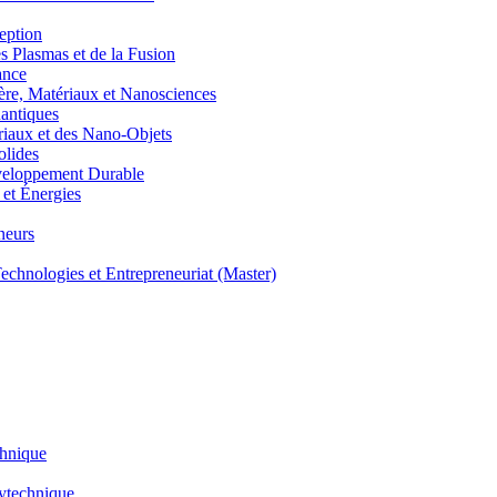
eption
lasmas et de la Fusion
ance
, Matériaux et Nanosciences
ntiques
aux et des Nano-Objets
lides
eloppement Durable
et Énergies
neurs
hnologies et Entrepreneuriat (Master)
chnique
lytechnique