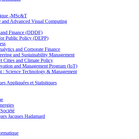
hnique -MSc&T
ce and Advanced Visual Computing
and Finance (DDDF)
r Public Policy (DEPP)
ess
ytics and Corporate Finance
ring and Sustainability Management
Cities and Climate Policy
ovation and Management Program (IoT)
: Science Technology & Management
ppliquées et Statistiques
ue
nergies
 Société
es Jacques Hadamard
ormatique