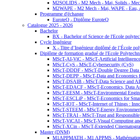
M2SOLIDS - M2 Mech - Maj. Solids - Meca
M2WAPE - M2 Mech - Maj. WAPE - Eau, Air
Programme d'échange
EuroteQ - Diplôme EuroteQ
Catalogue 2025 - 2026
Bachelor
BX - Bachelor of Science de l'Ecole polyte
Cycle Ingénieur
X - Titre d’Ingénieur diplômé de l’École po
Diplôme de formation gradué de l'Ecole Polytec
MScT-AI-ViC - MScT-Artificial Intelligen
MScT-CyS - MScT-Cybersecurity (CyS)
MScT-DDDF - MScT-Double Degree Data 
MScT-DEPP - MScT-Data and Economics fo
MScT-DSAIB - MScT-Data Science and AI 
MScT-EDACF - MScT-Economics, Data Anal
MScT-EESM - MScT-Environmental Enginee
MScT-ESCLiP - MScT-Economics for Smart 
MScT-IOT - MScT-Internet of Things : Inn
MScT-STEEM - MScT-Energy Environment 
MScT-TRAI - MScT-Trust and Responsible
MScT-ViCAI - MScT-Visual Computing and
MScT-XCin - MScT-Extended Cinematogr
Master (DNM)
M1APPMATH - M1 APPMS - Mathématiques A