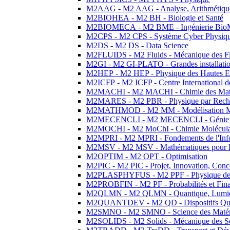
M2AAG - M2 AAG - Analyse, Arithmétique
M2BIOHEA - M2 BH - Biologie et Santé
M2BIOMECA - M2 BME - Ingénierie BioM
M2CPS - M2 CPS - Système Cyber Physiq
M2DS - M2 DS - Data Science
M2FLUIDS - M2 Fluids - Mécanique des Fl
M2GI - M2 GI-PLATO - Grandes installation
M2HEP - M2 HEP - Physique des Hautes E
M2ICFP - M2 ICFP - Centre International 
M2MACHI - M2 MACHI - Chimie des Matéri
M2MARES - M2 PBR - Physique par Rech
M2MATHMOD - M2 MM - Modélisation M
M2MECENCLI - M2 MECENCLI - Génie Méc
M2MOCHI - M2 MoChI - Chimie Moléculaire
M2MPRI - M2 MPRI - Fondements de l'Inf
M2MSV - M2 MSV - Mathématiques pour le
M2OPTIM - M2 OPT - Optimisation
M2PIC - M2 PIC - Projet, Innovation, Conc
M2PLASPHYFUS - M2 PPF - Physique des P
M2PROBFIN - M2 PF - Probabilités et Fin
M2QLMN - M2 QLMN - Quantique, Lumière
M2QUANTDEV - M2 QD - Dispositifs Qua
M2SMNO - M2 SMNO - Science des Matéri
M2SOLIDS - M2 Solids - Mécanique des So