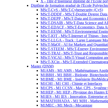
X - Titre d’Ingénieur diplômé de l’École po
Diplôme de formation gradué de l'Ecole Polytec
MScT-CyS - MScT-Cybersecurity (CyS)
MScT-DDDF - MScT-Double Degree Data 
MScT-DEPP - MScT-Data and Economics fo
MScT-DSAIB - MScT-Data Science and AI 
MScT-EDACF - MScT-Economics, Data Anal
MScT-EESM - MScT-Environmental Enginee
MScT-IOT - MScT-Internet of Things : Inn
MScT-LLGA - Track : Large Language Mode
MScT-MaQI - AI for Markets and Quantitat
MScT-STEEM - MScT-Energy Environment 
MScT-TRAI - MScT-Trust and Responsible
MScT-ViCAI - MScT-Visual Computing and
MScT-XCin - MScT-Extended Cinematogr
Master (DNM)
M1AMS - M1 AMS - Mathématiques Appliqué
M1BBH - M1 BBH - Biologie, Biotechnolog
M1BME - M1 BME - Ingénierie BioMédica
M1CHI - M1 CHI - Chimie et Interfaces
M1CPS - M1 CCSN - Maj. CPS - Système 
M1HEP - M1 HEP - Physique des Hautes E
M1IES - M1 IES - Innovation, Entreprise et
M1MATHJHADA - M1 MJH - Mathematiqu
M1MEC - M1 Mech - Mecanique