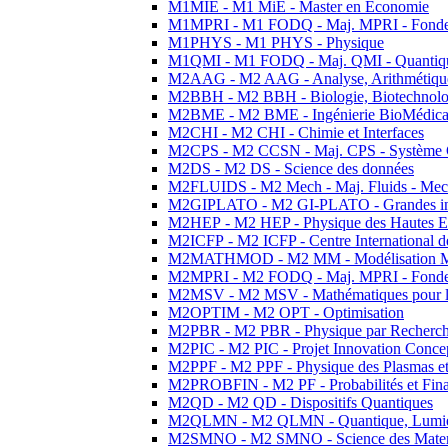
M1MIE - M1 MiE - Master en Economie
M1MPRI - M1 FODQ - Maj. MPRI - Fondeme
M1PHYS - M1 PHYS - Physique
M1QMI - M1 FODQ - Maj. QMI - Quantique
M2AAG - M2 AAG - Analyse, Arithmétique
M2BBH - M2 BBH - Biologie, Biotechnolog
M2BME - M2 BME - Ingénierie BioMédica
M2CHI - M2 CHI - Chimie et Interfaces
M2CPS - M2 CCSN - Maj. CPS - Système 
M2DS - M2 DS - Science des données
M2FLUIDS - M2 Mech - Maj. Fluids - Meca
M2GIPLATO - M2 GI-PLATO - Grandes instal
M2HEP - M2 HEP - Physique des Hautes E
M2ICFP - M2 ICFP - Centre International 
M2MATHMOD - M2 MM - Modélisation M
M2MPRI - M2 FODQ - Maj. MPRI - Fondeme
M2MSV - M2 MSV - Mathématiques pour le
M2OPTIM - M2 OPT - Optimisation
M2PBR - M2 PBR - Physique par Recherc
M2PIC - M2 PIC - Projet Innovation Conce
M2PPF - M2 PPF - Physique des Plasmas et
M2PROBFIN - M2 PF - Probabilités et Fin
M2QD - M2 QD - Dispositifs Quantiques
M2QLMN - M2 QLMN - Quantique, Lumiere
M2SMNO - M2 SMNO - Science des Materi