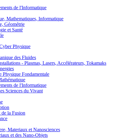
nts de l'Informatique
, Mathematiques, Informatique
, Géométrie
ie et Santé
le
Cyber Physique
nique des Fluides
lations - Plasmas, Lasers, Accélérateurs, Tokamaks
nergies
de Physique Fondamentale
athématique
nts de l'Informatique
s Sciences du Vivant
he
ption
 de la Fusion
ance
, Materiaux et Nanosciences
aux et des Nano-Objets