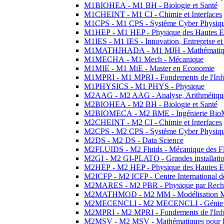
M1BIOHEA - M1 BH - Biologie et Santé
M1CHEINT - M1 CI - Chimie et Interfaces
M1CPS - M1 CPS - Système Cyber Physiq
M1HEP - M1 HEP - Physique des Hautes E
M1IES - M1 IES - Innovation, Entreprise et
M1MATHJHADA - M1 MJH - Mathématiqu
M1MECHA - M1 Mech - Mécanique
M1MIE - M1 MiE - Master en Economie
M1MPRI - M1 MPRI - Fondements de l'Inf
M1PHYSICS - M1 PHYS - Physique
M2AAG - M2 AAG - Analyse, Arithmétique
M2BIOHEA - M2 BH - Biologie et Santé
M2BIOMECA - M2 BME - Ingénierie BioM
M2CHEINT - M2 CI - Chimie et Interfaces
M2CPS - M2 CPS - Système Cyber Physiq
M2DS - M2 DS - Data Science
M2FLUIDS - M2 Fluids - Mécanique des Fl
M2GI - M2 GI-PLATO - Grandes installation
M2HEP - M2 HEP - Physique des Hautes E
M2ICFP - M2 ICFP - Centre International 
M2MARES - M2 PBR - Physique par Rech
M2MATHMOD - M2 MM - Modélisation M
M2MECENCLI - M2 MECENCLI - Génie Méc
M2MPRI - M2 MPRI - Fondements de l'Inf
M2MSV - M2 MSV - Mathématiques pour le