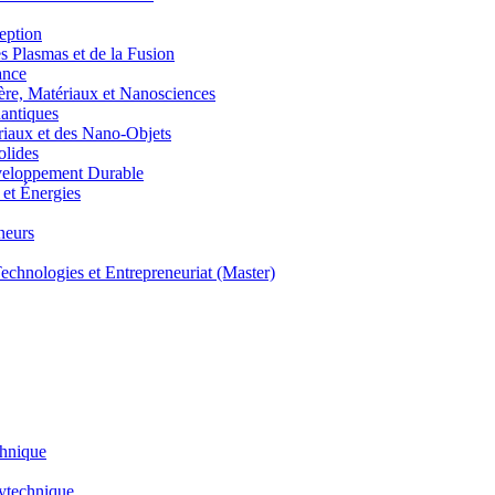
eption
lasmas et de la Fusion
ance
, Matériaux et Nanosciences
ntiques
aux et des Nano-Objets
lides
eloppement Durable
et Énergies
neurs
hnologies et Entrepreneuriat (Master)
chnique
lytechnique