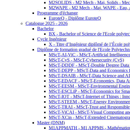
M2SOLIDS - M2 Mech - Maj. Solids - Meca
M2WAPE - M2 Mech - Maj. WAPE - Eau, Air
Programme d'échange
EuroteQ - Diplôme EuroteQ
Catalogue 2025 - 2026
Bachelor
BX - Bachelor of Science de l'Ecole polyte
Cycle Ingénieur
X - Titre d’Ingénieur diplômé de l’École po
Diplôme de formation gradué de l'Ecole Polytec
MScT-AI-ViC - MScT-Artificial Intelligen
MScT-CyS - MScT-Cybersecurity (CyS)
MScT-DDDF - MScT-Double Degree Data 
MScT-DEPP - MScT-Data and Economics fo
MScT-DSAIB - MScT-Data Science and AI 
MScT-EDACF - MScT-Economics, Data Anal
MScT-EESM - MScT-Environmental Enginee
MScT-ESCLiP - MScT-Economics for Smart 
MScT-IOT - MScT-Internet of Things : Inn
MScT-STEEM - MScT-Energy Environment 
MScT-TRAI - MScT-Trust and Responsible
MScT-ViCAI - MScT-Visual Computing and
MScT-XCin - MScT-Extended Cinematogr
Master (DNM)
M1APPMATH - M1 APPMS - Mathématiques A