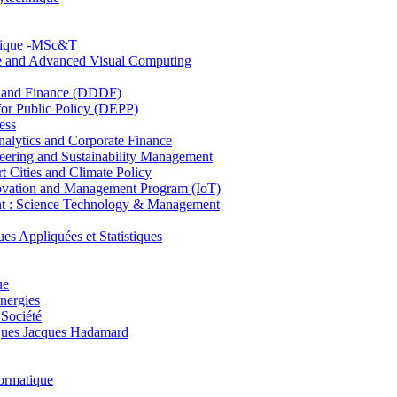
hnique -MSc&T
ce and Advanced Visual Computing
and Finance (DDDF)
r Public Policy (DEPP)
ess
ytics and Corporate Finance
ring and Sustainability Management
Cities and Climate Policy
ovation and Management Program (IoT)
: Science Technology & Management
ppliquées et Statistiques
ue
nergies
 Société
es Jacques Hadamard
ormatique