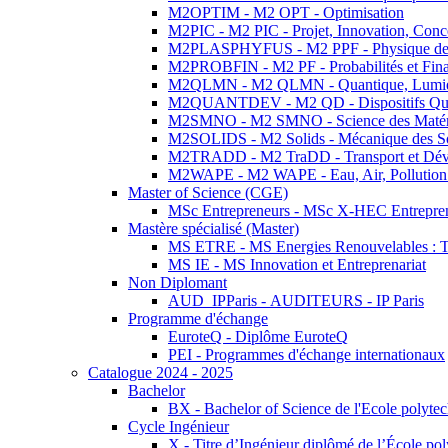
M2OPTIM - M2 OPT - Optimisation
M2PIC - M2 PIC - Projet, Innovation, Conc
M2PLASPHYFUS - M2 PPF - Physique des P
M2PROBFIN - M2 PF - Probabilités et Fin
M2QLMN - M2 QLMN - Quantique, Lumière
M2QUANTDEV - M2 QD - Dispositifs Qua
M2SMNO - M2 SMNO - Science des Matéri
M2SOLIDS - M2 Solids - Mécanique des So
M2TRADD - M2 TraDD - Transport et Dév
M2WAPE - M2 WAPE - Eau, Air, Pollution 
Master of Science (CGE)
MSc Entrepreneurs - MSc X-HEC Entrepre
Mastère spécialisé (Master)
MS ETRE - MS Energies Renouvelables : Tec
MS IE - MS Innovation et Entreprenariat
Non Diplomant
AUD_IPParis - AUDITEURS - IP Paris
Programme d'échange
EuroteQ - Diplôme EuroteQ
PEI - Programmes d'échange internationaux
Catalogue 2024 - 2025
Bachelor
BX - Bachelor of Science de l'Ecole polyte
Cycle Ingénieur
X - Titre d’Ingénieur diplômé de l’École po