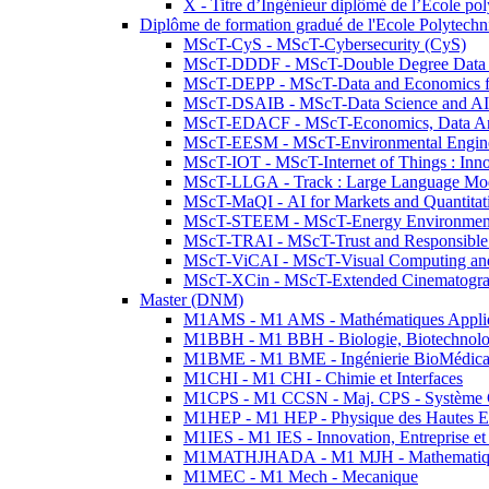
X - Titre d’Ingénieur diplômé de l’École po
Diplôme de formation gradué de l'Ecole Polytec
MScT-CyS - MScT-Cybersecurity (CyS)
MScT-DDDF - MScT-Double Degree Data 
MScT-DEPP - MScT-Data and Economics fo
MScT-DSAIB - MScT-Data Science and AI 
MScT-EDACF - MScT-Economics, Data Anal
MScT-EESM - MScT-Environmental Enginee
MScT-IOT - MScT-Internet of Things : Inn
MScT-LLGA - Track : Large Language Mode
MScT-MaQI - AI for Markets and Quantitat
MScT-STEEM - MScT-Energy Environment 
MScT-TRAI - MScT-Trust and Responsible
MScT-ViCAI - MScT-Visual Computing and
MScT-XCin - MScT-Extended Cinematogr
Master (DNM)
M1AMS - M1 AMS - Mathématiques Appliqué
M1BBH - M1 BBH - Biologie, Biotechnolog
M1BME - M1 BME - Ingénierie BioMédica
M1CHI - M1 CHI - Chimie et Interfaces
M1CPS - M1 CCSN - Maj. CPS - Système 
M1HEP - M1 HEP - Physique des Hautes E
M1IES - M1 IES - Innovation, Entreprise et
M1MATHJHADA - M1 MJH - Mathematiqu
M1MEC - M1 Mech - Mecanique