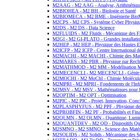
M2AAG - M2 AAG - Analyse, Arithmétique
M2BIOHEA - M2 BH - Biologie et Santé
M2BIOMECA - M2 BME - Ingénierie BioM
M2CPS - M2 CPS - Système Cyber Physiq
M2DS - M2 DS - Data Science
M2FLUIDS - M2 Fluids - Mécanique des Fl
M2GI - M2 GI-PLATO - Grandes installation
M2HEP - M2 HEP - Physique des Hautes E
M2ICFP - M2 ICFP - Centre International 
M2MACHI - M2 MACHI - Chimie des Matéri
M2MARES - M2 PBR - Physique par Rech
M2MATHMOD - M2 MM - Modélisation M
M2MECENCLI - M2 MECENCLI - Génie Méc
M2MOCHI - M2 MoChI - Chimie Moléculaire
M2MPRI - M2 MPRI - Fondements de l'Inf
M2MSV - M2 MSV - Mathématiques pour le
M2OPTIM - M2 OPT - Optimisation
M2PIC - M2 PIC - Projet, Innovation, Conc
M2PLASPHYFUS - M2 PPF - Physique des P
M2PROBFIN - M2 PF - Probabilités et Fin
M2QLMN - M2 QLMN - Quantique, Lumière
M2QUANTDEV - M2 QD - Dispositifs Qua
M2SMNO - M2 SMNO - Science des Matéri
M2SOLIDS - M2 Solids - Mécanique des So