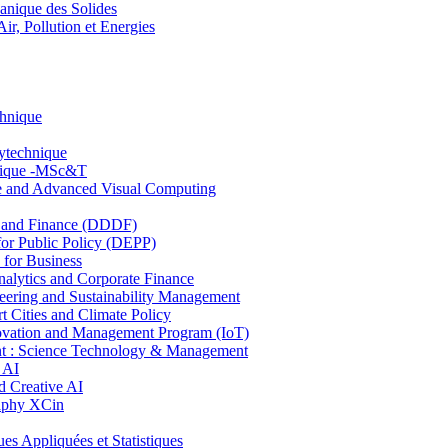
nique des Solides
, Pollution et Energies
chnique
lytechnique
hnique -MSc&T
ce and Advanced Visual Computing
and Finance (DDDF)
r Public Policy (DEPP)
for Business
ytics and Corporate Finance
ring and Sustainability Management
Cities and Climate Policy
ovation and Management Program (IoT)
: Science Technology & Management
 AI
 Creative AI
aphy XCin
ppliquées et Statistiques