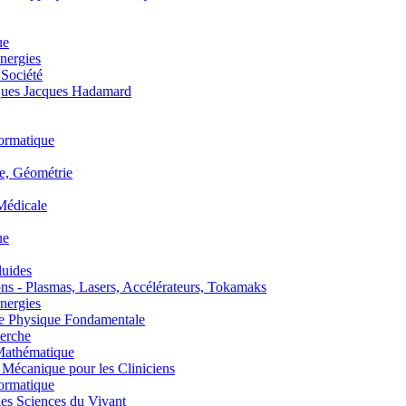
ue
nergies
 Société
es Jacques Hadamard
ormatique
, Géométrie
édicale
ue
uides
s - Plasmas, Lasers, Accélérateurs, Tokamaks
nergies
de Physique Fondamentale
erche
athématique
anique pour les Cliniciens
ormatique
s Sciences du Vivant