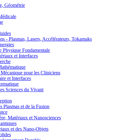
, Géométrie
édicale
ue
uides
s - Plasmas, Lasers, Accélérateurs, Tokamaks
nergies
de Physique Fondamentale
aux et Interfaces
erche
athématique
anique pour les Cliniciens
 et Interfaces
ormatique
s Sciences du Vivant
eption
lasmas et de la Fusion
ance
, Matériaux et Nanosciences
ntiques
aux et des Nano-Objets
lides