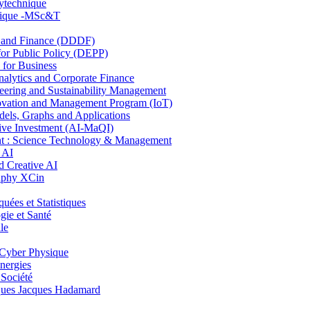
lytechnique
hnique -MSc&T
and Finance (DDDF)
r Public Policy (DEPP)
for Business
ytics and Corporate Finance
ring and Sustainability Management
ovation and Management Program (IoT)
ls, Graphs and Applications
ive Investment (AI-MaQI)
: Science Technology & Management
 AI
 Creative AI
aphy XCin
es et Statistiques
ie et Santé
le
Cyber Physique
nergies
 Société
es Jacques Hadamard