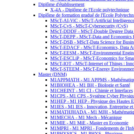
Diplôme d'établissement
X-4A - Diplôme de l'Ecole polytechnique
Diplôme de formation gradué de l'Ecole Polytec
MScT-AI-ViC - MScT-Artificial Intelligen
MScT-CyS - MScT-Cybersecurity (CyS)
MScT-DDDF - MScT-Double Degree Data 
MScT-DEPP - MScT-Data and Economics fo
MScT-DSB - MScT-Data Science for Busin
MScT-EDACF - MScT-Economics, Data Anal
MScT-EESM - MScT-Environmental Enginee
MScT-ESCLiP - MScT-Economics for Smart 
MScT-IOT - MScT-Internet of Things : Inn
MScT-STEEM - MScT-Energy Environment 
Master (DNM)
M1APPMATH - M1 APPMS - Mathématiques A
M1BIOHEA - M1 BH - Biologie et Santé
M1CHEINT - M1 CI - Chimie et Interfaces
M1CPS - M1 CPS - Système Cyber Physiq
M1HEP - M1 HEP - Physique des Hautes E
M1IES - M1 IES - Innovation, Entreprise et
M1MATHJHADA - M1 MJH - Mathématiqu
M1MECHA - M1 Mech - Mécanique
M1MIE - M1 MiE - Master en Economie
M1MPRI - M1 MPRI - Fondements de l'Inf
M1PHYSICS - M1 PHYS - Physique