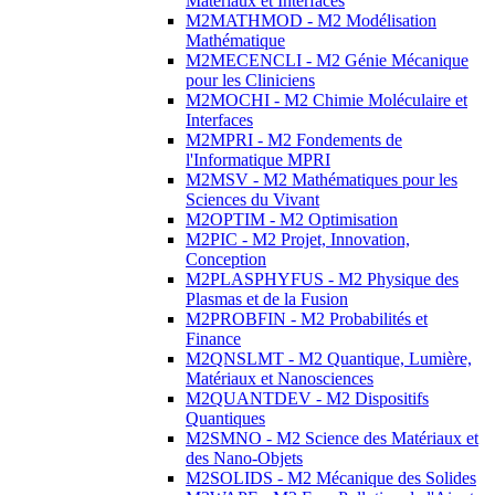
Matériaux et Interfaces
M2MATHMOD - M2 Modélisation
Mathématique
M2MECENCLI - M2 Génie Mécanique
pour les Cliniciens
M2MOCHI - M2 Chimie Moléculaire et
Interfaces
M2MPRI - M2 Fondements de
l'Informatique MPRI
M2MSV - M2 Mathématiques pour les
Sciences du Vivant
M2OPTIM - M2 Optimisation
M2PIC - M2 Projet, Innovation,
Conception
M2PLASPHYFUS - M2 Physique des
Plasmas et de la Fusion
M2PROBFIN - M2 Probabilités et
Finance
M2QNSLMT - M2 Quantique, Lumière,
Matériaux et Nanosciences
M2QUANTDEV - M2 Dispositifs
Quantiques
M2SMNO - M2 Science des Matériaux et
des Nano-Objets
M2SOLIDS - M2 Mécanique des Solides