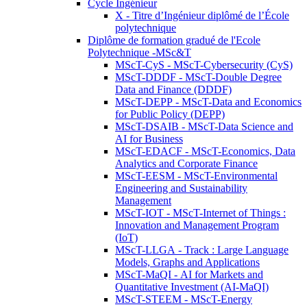
Cycle Ingénieur
X - Titre d’Ingénieur diplômé de l’École
polytechnique
Diplôme de formation gradué de l'Ecole
Polytechnique -MSc&T
MScT-CyS - MScT-Cybersecurity (CyS)
MScT-DDDF - MScT-Double Degree
Data and Finance (DDDF)
MScT-DEPP - MScT-Data and Economics
for Public Policy (DEPP)
MScT-DSAIB - MScT-Data Science and
AI for Business
MScT-EDACF - MScT-Economics, Data
Analytics and Corporate Finance
MScT-EESM - MScT-Environmental
Engineering and Sustainability
Management
MScT-IOT - MScT-Internet of Things :
Innovation and Management Program
(IoT)
MScT-LLGA - Track : Large Language
Models, Graphs and Applications
MScT-MaQI - AI for Markets and
Quantitative Investment (AI-MaQI)
MScT-STEEM - MScT-Energy