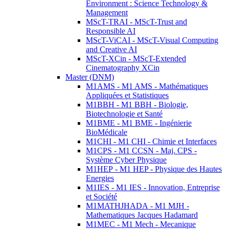
Environment : Science Technology &
Management
MScT-TRAI - MScT-Trust and
Responsible AI
MScT-ViCAI - MScT-Visual Computing
and Creative AI
MScT-XCin - MScT-Extended
Cinematography XCin
Master (DNM)
M1AMS - M1 AMS - Mathématiques
Appliquées et Statistiques
M1BBH - M1 BBH - Biologie,
Biotechnologie et Santé
M1BME - M1 BME - Ingénierie
BioMédicale
M1CHI - M1 CHI - Chimie et Interfaces
M1CPS - M1 CCSN - Maj. CPS -
Système Cyber Physique
M1HEP - M1 HEP - Physique des Hautes
Energies
M1IES - M1 IES - Innovation, Entreprise
et Société
M1MATHJHADA - M1 MJH -
Mathematiques Jacques Hadamard
M1MEC - M1 Mech - Mecanique