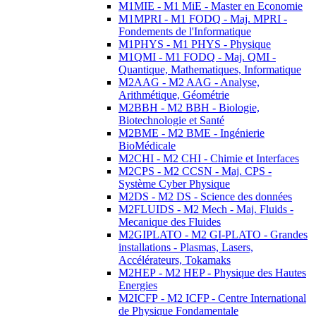
M1MIE - M1 MiE - Master en Economie
M1MPRI - M1 FODQ - Maj. MPRI -
Fondements de l'Informatique
M1PHYS - M1 PHYS - Physique
M1QMI - M1 FODQ - Maj. QMI -
Quantique, Mathematiques, Informatique
M2AAG - M2 AAG - Analyse,
Arithmétique, Géométrie
M2BBH - M2 BBH - Biologie,
Biotechnologie et Santé
M2BME - M2 BME - Ingénierie
BioMédicale
M2CHI - M2 CHI - Chimie et Interfaces
M2CPS - M2 CCSN - Maj. CPS -
Système Cyber Physique
M2DS - M2 DS - Science des données
M2FLUIDS - M2 Mech - Maj. Fluids -
Mecanique des Fluides
M2GIPLATO - M2 GI-PLATO - Grandes
installations - Plasmas, Lasers,
Accélérateurs, Tokamaks
M2HEP - M2 HEP - Physique des Hautes
Energies
M2ICFP - M2 ICFP - Centre International
de Physique Fondamentale