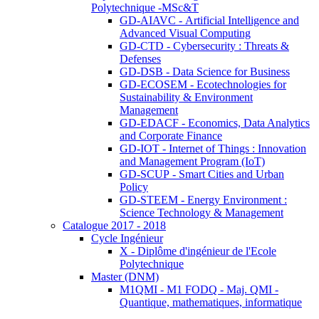
Polytechnique -MSc&T
GD-AIAVC - Artificial Intelligence and
Advanced Visual Computing
GD-CTD - Cybersecurity : Threats &
Defenses
GD-DSB - Data Science for Business
GD-ECOSEM - Ecotechnologies for
Sustainability & Environment
Management
GD-EDACF - Economics, Data Analytics
and Corporate Finance
GD-IOT - Internet of Things : Innovation
and Management Program (IoT)
GD-SCUP - Smart Cities and Urban
Policy
GD-STEEM - Energy Environment :
Science Technology & Management
Catalogue 2017 - 2018
Cycle Ingénieur
X - Diplôme d'ingénieur de l'Ecole
Polytechnique
Master (DNM)
M1QMI - M1 FODQ - Maj. QMI -
Quantique, mathematiques, informatique