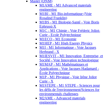
Master (DNM)
M1AME - M1 Advanced materials
engineering
M1BI - M1 Bio-informatique (Voie
Rosalind Franklin)
M1BS - M1 Biologie-Santé - Voie Boris
Ephrussi-X
M1C - M1 Chimie - Voie Fréderic Joliot-
Curie - Ecole Polytechnique
M1ECO - M1 Economie
M1HEP - M1 High Energy Physics
M1I - M1 Informatique - Voie Jacques
Herbrand - X
M1IESVIT - M1 Innovation, Entreprise, et
Société - Voie Innovation technologique
M1MAP - M1 Mathématiques et
Applications - Voie Jacques Hadamard -
École Polytechnique
M1P - M1 Physique - Voie Irène Joliot
Curie - X
M1STEPE - M1 STEPE - Sciences pour
les défis de l'environnement/Sciences for
environmentals challenges
M2AME - Advanced materials
engineering