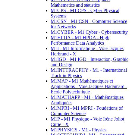
Mathematics and statistics
M1CPS - M1 CPS - Cyber Physical
Systems
M1CSN - M1 CSN - Computer Science
for Networks
M1CYBER - M1 Cyber - Cybersecurity
M1HPDA - M1 HPDA - High
Performance Data Analytics
M1I - M1 Informatique - Voie Jacques
Herbrand - X
M1IGD - M1 IGD - Interaction, Graphic
and Design
M1INTTRACPHY - M1 - International
Track in Physics
M1MAP - M1 Mathématiques et
Applications - Voie Jacques Hadamard -
École Polytechnique
M1MATHAPP - M1 - Mathématiques
Appliquées
M1MPRI - M1 MPRI - Foudations of
Computer Science
M1P - M1 Physique - Voie Irène Joliot
Curie - X
M1PHYSICS - M1 - Physics