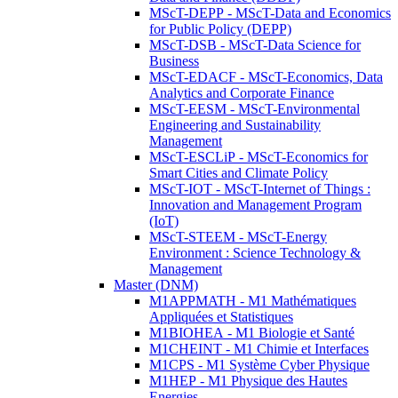
MScT-DEPP - MScT-Data and Economics
for Public Policy (DEPP)
MScT-DSB - MScT-Data Science for
Business
MScT-EDACF - MScT-Economics, Data
Analytics and Corporate Finance
MScT-EESM - MScT-Environmental
Engineering and Sustainability
Management
MScT-ESCLiP - MScT-Economics for
Smart Cities and Climate Policy
MScT-IOT - MScT-Internet of Things :
Innovation and Management Program
(IoT)
MScT-STEEM - MScT-Energy
Environment : Science Technology &
Management
Master (DNM)
M1APPMATH - M1 Mathématiques
Appliquées et Statistiques
M1BIOHEA - M1 Biologie et Santé
M1CHEINT - M1 Chimie et Interfaces
M1CPS - M1 Système Cyber Physique
M1HEP - M1 Physique des Hautes
Energies