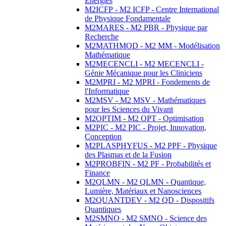
Energies
M2ICFP - M2 ICFP - Centre International
de Physique Fondamentale
M2MARES - M2 PBR - Physique par
Recherche
M2MATHMOD - M2 MM - Modélisation
Mathématique
M2MECENCLI - M2 MECENCLI -
Génie Mécanique pour les Cliniciens
M2MPRI - M2 MPRI - Fondements de
l'Informatique
M2MSV - M2 MSV - Mathématiques
pour les Sciences du Vivant
M2OPTIM - M2 OPT - Optimisation
M2PIC - M2 PIC - Projet, Innovation,
Conception
M2PLASPHYFUS - M2 PPF - Physique
des Plasmas et de la Fusion
M2PROBFIN - M2 PF - Probabilités et
Finance
M2QLMN - M2 QLMN - Quantique,
Lumière, Matériaux et Nanosciences
M2QUANTDEV - M2 QD - Dispositifs
Quantiques
M2SMNO - M2 SMNO - Science des