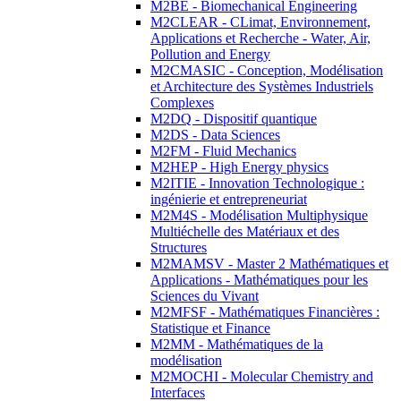
M2BE - Biomechanical Engineering
M2CLEAR - CLimat, Environnement,
Applications et Recherche - Water, Air,
Pollution and Energy
M2CMASIC - Conception, Modélisation
et Architecture des Systèmes Industriels
Complexes
M2DQ - Dispositif quantique
M2DS - Data Sciences
M2FM - Fluid Mechanics
M2HEP - High Energy physics
M2ITIE - Innovation Technologique :
ingénierie et entrepreneuriat
M2M4S - Modélisation Multiphysique
Multiéchelle des Matériaux et des
Structures
M2MAMSV - Master 2 Mathématiques et
Applications - Mathématiques pour les
Sciences du Vivant
M2MFSF - Mathématiques Financières :
Statistique et Finance
M2MM - Mathématiques de la
modélisation
M2MOCHI - Molecular Chemistry and
Interfaces