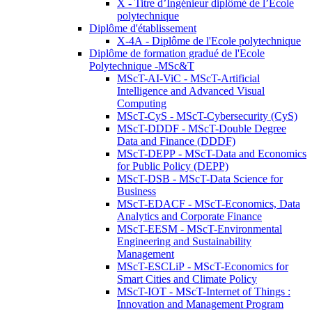
X - Titre d’Ingénieur diplômé de l’École
polytechnique
Diplôme d'établissement
X-4A - Diplôme de l'Ecole polytechnique
Diplôme de formation gradué de l'Ecole
Polytechnique -MSc&T
MScT-AI-ViC - MScT-Artificial
Intelligence and Advanced Visual
Computing
MScT-CyS - MScT-Cybersecurity (CyS)
MScT-DDDF - MScT-Double Degree
Data and Finance (DDDF)
MScT-DEPP - MScT-Data and Economics
for Public Policy (DEPP)
MScT-DSB - MScT-Data Science for
Business
MScT-EDACF - MScT-Economics, Data
Analytics and Corporate Finance
MScT-EESM - MScT-Environmental
Engineering and Sustainability
Management
MScT-ESCLiP - MScT-Economics for
Smart Cities and Climate Policy
MScT-IOT - MScT-Internet of Things :
Innovation and Management Program