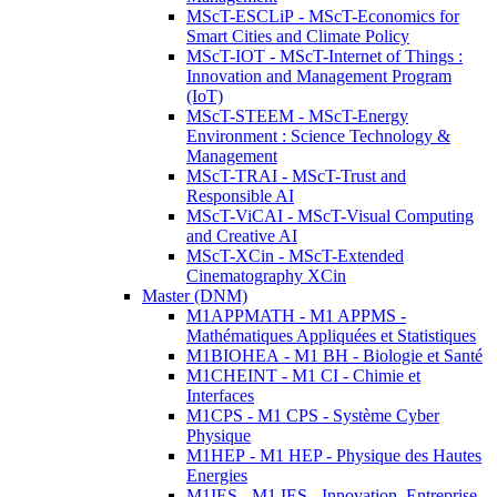
MScT-ESCLiP - MScT-Economics for
Smart Cities and Climate Policy
MScT-IOT - MScT-Internet of Things :
Innovation and Management Program
(IoT)
MScT-STEEM - MScT-Energy
Environment : Science Technology &
Management
MScT-TRAI - MScT-Trust and
Responsible AI
MScT-ViCAI - MScT-Visual Computing
and Creative AI
MScT-XCin - MScT-Extended
Cinematography XCin
Master (DNM)
M1APPMATH - M1 APPMS -
Mathématiques Appliquées et Statistiques
M1BIOHEA - M1 BH - Biologie et Santé
M1CHEINT - M1 CI - Chimie et
Interfaces
M1CPS - M1 CPS - Système Cyber
Physique
M1HEP - M1 HEP - Physique des Hautes
Energies
M1IES - M1 IES - Innovation, Entreprise