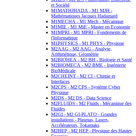
et Société
M1MATHJHADA - M1 MJH -
Mathématiques Jacques Hadamard
M1MECHA - M1 Mech - Mécanique
M1MIE - M1 MiE - Master en Economie
M1MPRI - M1 MPRI - Fondements de
l'Informatique
M1PHYSICS - M1 PHYS - Physique
M2AAG - M2 AAG - Analyse,
Arithmétique, Géométrie
M2BIOHEA - M2 BH - Biologie et Santé
M2BIOMECA - M2 BME - Ingénierie
BioMédicale
M2CHEINT - M2 CI - Chimie et
Interfaces
M2CPS - M2 CPS - Système Cyber
Physique
M2DS - M2 DS - Data Science
M2FLUIDS - M2 Fluids - Mécanique des
Fluides
M2GI - M2 GI-PLATO - Grandes
installations - Plasmas, Lasers,
Accélérateurs, Tokamaks
M2HEP - M2 HEP - Physique des Hautes