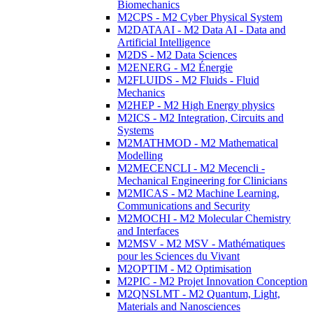
Biomechanics
M2CPS - M2 Cyber Physical System
M2DATAAI - M2 Data AI - Data and
Artificial Intelligence
M2DS - M2 Data Sciences
M2ENERG - M2 Énergie
M2FLUIDS - M2 Fluids - Fluid
Mechanics
M2HEP - M2 High Energy physics
M2ICS - M2 Integration, Circuits and
Systems
M2MATHMOD - M2 Mathematical
Modelling
M2MECENCLI - M2 Mecencli -
Mechanical Engineering for Clinicians
M2MICAS - M2 Machine Learning,
Communications and Security
M2MOCHI - M2 Molecular Chemistry
and Interfaces
M2MSV - M2 MSV - Mathématiques
pour les Sciences du Vivant
M2OPTIM - M2 Optimisation
M2PIC - M2 Projet Innovation Conception
M2QNSLMT - M2 Quantum, Light,
Materials and Nanosciences