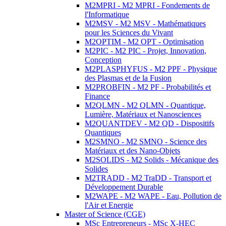
M2MPRI - M2 MPRI - Fondements de
l'Informatique
M2MSV - M2 MSV - Mathématiques
pour les Sciences du Vivant
M2OPTIM - M2 OPT - Optimisation
M2PIC - M2 PIC - Projet, Innovation,
Conception
M2PLASPHYFUS - M2 PPF - Physique
des Plasmas et de la Fusion
M2PROBFIN - M2 PF - Probabilités et
Finance
M2QLMN - M2 QLMN - Quantique,
Lumière, Matériaux et Nanosciences
M2QUANTDEV - M2 QD - Dispositifs
Quantiques
M2SMNO - M2 SMNO - Science des
Matériaux et des Nano-Objets
M2SOLIDS - M2 Solids - Mécanique des
Solides
M2TRADD - M2 TraDD - Transport et
Développement Durable
M2WAPE - M2 WAPE - Eau, Pollution de
l'Air et Energie
Master of Science (CGE)
MSc Entrepreneurs - MSc X-HEC