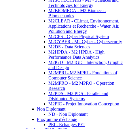
M1SCTECHNRJ - M1 - Sciences and
Technologies for Energy
M2BIOMECA - M2 Biomeca -
Biomechanics
M2CLEAR - CLimat, Environnement,
Applications et Recherche - Water, Air,
Pollution and Energy
M2CPS - Cyber Physical System
M2CYBER - M2 Cyber - Cybersecurity
M2DS - Data Sciences
M2HPDA - M2 HPDA - High
Performance Data Analytics
M2IGD - M2 IGD - Interaction, Graphic
and Design
M2MPRI - M2 MPRI - Foudations of
Computer Science
M2MPRO - M2 MPRO - Operation
Research
M2PDS - M2 PDS - Parallel and
Distributed Systems
M2PIC - Projet Innovation Conception
Non Diplomant
ND - Non Diplomant
Programme d'échange
PEI - Echanges PEI