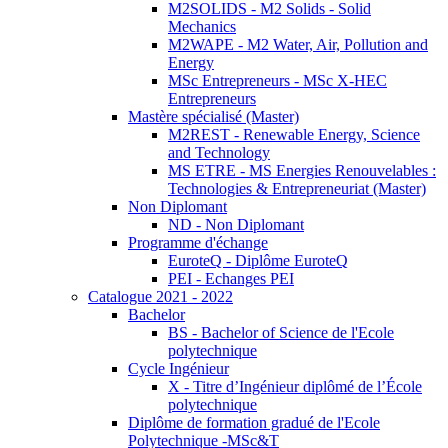
M2SOLIDS - M2 Solids - Solid
Mechanics
M2WAPE - M2 Water, Air, Pollution and
Energy
MSc Entrepreneurs - MSc X-HEC
Entrepreneurs
Mastère spécialisé (Master)
M2REST - Renewable Energy, Science
and Technology
MS ETRE - MS Energies Renouvelables :
Technologies & Entrepreneuriat (Master)
Non Diplomant
ND - Non Diplomant
Programme d'échange
EuroteQ - Diplôme EuroteQ
PEI - Echanges PEI
Catalogue 2021 - 2022
Bachelor
BS - Bachelor of Science de l'Ecole
polytechnique
Cycle Ingénieur
X - Titre d’Ingénieur diplômé de l’École
polytechnique
Diplôme de formation gradué de l'Ecole
Polytechnique -MSc&T