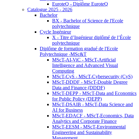
EuroteQ - Diplôme EuroteQ
Catalogue 2025 - 2026
Bachelor
BX - Bachelor of Science de l'Ecole
polytechnique
Cycle Ingénieur
X - Titre d’Ingénieur diplômé de l’École
polytechnique
Diplôme de formation gradué de l'Ecole
Polytechnique -MSc&T
MScT-AI-ViC - MScT-Artificial
Intelligence and Advanced Visual
Computing
MScT-CyS - MScT-Cybersecurity (CyS)
MScT-DDDF - MScT-Double Degree
Data and Finance (DDDF)
MScT-DEPP - MScT-Data and Economics
for Public Policy (DEPP)
MScT-DSAIB - MScT-Data Science and
AI for Business
MScT-EDACF - MScT-Economics, Data
Analytics and Corporate Finance
MScT-EESM - MScT-Environmental
Engineering and Sustainability
Management