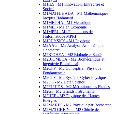
M1IES - M1 Innovation, Entreprise et
Société
M1MATHJHADA - M1 Mathématiques
Jacques Hadamard
M1MECHA - M1 Mécanique
M1MIE - M1 en Economie
M1MPRI - M1 Fondements de
l'Informatique MPRI
M1PHYSICS - M1 Physique
M2AAG - M2 Analyse, Arithmétique,
Géométrie
M2BIOHEA - M2 Biologie et Santé
M2BIOMECA - M2 Biomécanique et
Ingéniérie Biomédical
M2CFP - M2 Concepts en Physique
Fondamentale
M2CPS - M2 Système Cyber Physique
M2DS - M2 Data Science
M2FLUIDS - M2 Mécanique des Fluides
M2GI - M2 Grands Instruments
M2HEP - M2 Physique des Hautes
Energies
M2MARES - M2 Physique par Recherche
M2MATCHEINT - M2 Chimie des