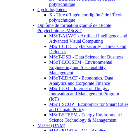
polytechnique
Cycle Ingénieur
X - Titre d’Ingénieur diplômé de l’École
polytechnique
Diplôme de formation gradué de l'Ecole
Polytechnique -MSc&T
MScT-AIAVC - Artificial Intelligence and
Advanced Visual Computing
MScT-CTD - Cybersecurity : Threats and
Defenses
MScT-DSB - Data Science for Business
MScT-ECOSEM - Environmental
Engineering and Sustainability
Management
MScT-EDACF - Economics, Data
Analytics and Corporate Finance
MScT-IOT - Internet of Things :
Innovation and Management Program
(IoT)
MScT-SCUP - Economics for Smart Cities
and Climate Policy
MScT-STEEM - Energy Environment :
Science Technology & Management
Master (DNM)
M1APPMATH - M1 - Applied