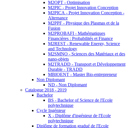
M2OPT - Optimisation
M2PIC - Projet Innovation Conception
M2PICA - Projet Innovation Conception -
Alternance
M2PPF - Physique des Plasmas et de la
Fusion
M2PROBAFI - Mathématiques
Financières : Probabilités et Finance
M2REST - Renewable Energy, Science
and Technology
M2SMNO - Sciences des Matériaux et des
nano-objets
M2TRADD - Transport et Développement
Durable - TRADD
MBIOENT - Master Bio-entrepreneur
Non Diplomant
ND - Non Diplomant
Catalogue 2018 - 2019
Bachelor
BS - Bachelor of Science de l'Ecole
polytechnique
Cycle Ingénieur
X - Diplôme d'ingénieur de l'Ecole
polytechnique
Diplôme de formation gradué de l'Ecole