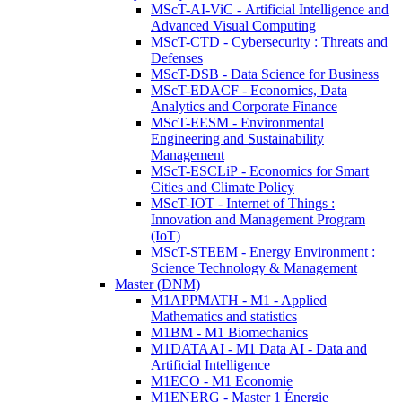
MScT-AI-ViC - Artificial Intelligence and
Advanced Visual Computing
MScT-CTD - Cybersecurity : Threats and
Defenses
MScT-DSB - Data Science for Business
MScT-EDACF - Economics, Data
Analytics and Corporate Finance
MScT-EESM - Environmental
Engineering and Sustainability
Management
MScT-ESCLiP - Economics for Smart
Cities and Climate Policy
MScT-IOT - Internet of Things :
Innovation and Management Program
(IoT)
MScT-STEEM - Energy Environment :
Science Technology & Management
Master (DNM)
M1APPMATH - M1 - Applied
Mathematics and statistics
M1BM - M1 Biomechanics
M1DATAAI - M1 Data AI - Data and
Artificial Intelligence
M1ECO - M1 Economie
M1ENERG - Master 1 Énergie