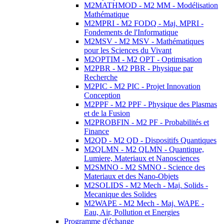
M2MATHMOD - M2 MM - Modélisation
Mathématique
M2MPRI - M2 FODQ - Maj. MPRI -
Fondements de l'Informatique
M2MSV - M2 MSV - Mathématiques
pour les Sciences du Vivant
M2OPTIM - M2 OPT - Optimisation
M2PBR - M2 PBR - Physique par
Recherche
M2PIC - M2 PIC - Projet Innovation
Conception
M2PPF - M2 PPF - Physique des Plasmas
et de la Fusion
M2PROBFIN - M2 PF - Probabilités et
Finance
M2QD - M2 QD - Dispositifs Quantiques
M2QLMN - M2 QLMN - Quantique,
Lumiere, Materiaux et Nanosciences
M2SMNO - M2 SMNO - Science des
Materiaux et des Nano-Objets
M2SOLIDS - M2 Mech - Maj. Solids -
Mecanique des Solides
M2WAPE - M2 Mech - Maj. WAPE -
Eau, Air, Pollution et Energies
Programme d'échange