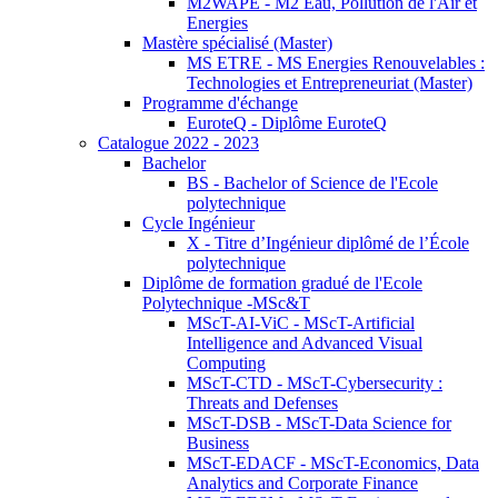
M2WAPE - M2 Eau, Pollution de l'Air et
Energies
Mastère spécialisé (Master)
MS ETRE - MS Energies Renouvelables :
Technologies et Entrepreneuriat (Master)
Programme d'échange
EuroteQ - Diplôme EuroteQ
Catalogue 2022 - 2023
Bachelor
BS - Bachelor of Science de l'Ecole
polytechnique
Cycle Ingénieur
X - Titre d’Ingénieur diplômé de l’École
polytechnique
Diplôme de formation gradué de l'Ecole
Polytechnique -MSc&T
MScT-AI-ViC - MScT-Artificial
Intelligence and Advanced Visual
Computing
MScT-CTD - MScT-Cybersecurity :
Threats and Defenses
MScT-DSB - MScT-Data Science for
Business
MScT-EDACF - MScT-Economics, Data
Analytics and Corporate Finance