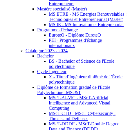
Entrepreneurs
Mastère spécialisé (Master)
MS ETRE - MS Energies Renouvelables :
Technologies et Entrepreneuriat (Master)
MS IE - MS Innovation et Entreprenariat
Programme d'échange
EuroteQ - Diplôme EuroteQ
PEI - Programmes d'échange
internationaux
Catalogue 2023 - 2024
Bachelor
BS - Bachelor of Science de l'Ecole
polytechnique
Cycle Ingénieur
X - Titre d’Ingénieur diplômé de l’École
polytechnique
Diplôme de formation gradué de l'Ecole
Polytechnique -MSc&T
MScT-AI-ViC - MScT-Artificial
Intelligence and Advanced Visual
Computing
MScT-CTD - MScT-Cybersecurity :
Threats and Defenses
MScT-DDDF - MScT-Double Degree
Data and Finance (DDDF)