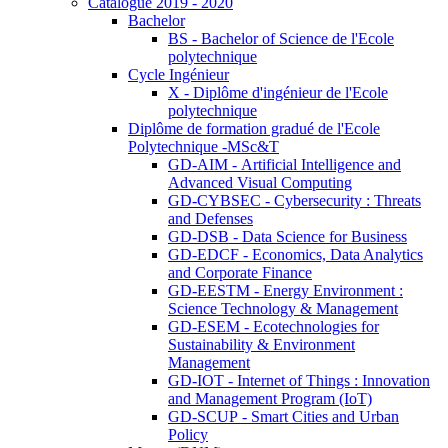
Catalogue 2019 - 2020
Bachelor
BS - Bachelor of Science de l'Ecole
polytechnique
Cycle Ingénieur
X - Diplôme d'ingénieur de l'Ecole
polytechnique
Diplôme de formation gradué de l'Ecole
Polytechnique -MSc&T
GD-AIM - Artificial Intelligence and
Advanced Visual Computing
GD-CYBSEC - Cybersecurity : Threats
and Defenses
GD-DSB - Data Science for Business
GD-EDCF - Economics, Data Analytics
and Corporate Finance
GD-EESTM - Energy Environment :
Science Technology & Management
GD-ESEM - Ecotechnologies for
Sustainability & Environment
Management
GD-IOT - Internet of Things : Innovation
and Management Program (IoT)
GD-SCUP - Smart Cities and Urban
Policy