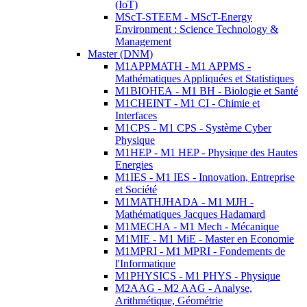
(IoT)
MScT-STEEM - MScT-Energy
Environment : Science Technology &
Management
Master (DNM)
M1APPMATH - M1 APPMS -
Mathématiques Appliquées et Statistiques
M1BIOHEA - M1 BH - Biologie et Santé
M1CHEINT - M1 CI - Chimie et
Interfaces
M1CPS - M1 CPS - Système Cyber
Physique
M1HEP - M1 HEP - Physique des Hautes
Energies
M1IES - M1 IES - Innovation, Entreprise
et Société
M1MATHJHADA - M1 MJH -
Mathématiques Jacques Hadamard
M1MECHA - M1 Mech - Mécanique
M1MIE - M1 MiE - Master en Economie
M1MPRI - M1 MPRI - Fondements de
l'Informatique
M1PHYSICS - M1 PHYS - Physique
M2AAG - M2 AAG - Analyse,
Arithmétique, Géométrie