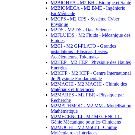
M2BIOHEA - M2 BH - Biologie et Santé
M2BIOMECA - M2 BME - Ingénierie
BioMédicale
M2CPS - M2 CPS - Système Cyber
Physique
M2DS - M2 DS - Data Science
M2FLUIDS - M2 Fluids - Mécanique des
Fluides
M2GI - M2 GI-PLATO - Grandes
installations - Plasmas, Lasers,
Accélérateurs, Tokamaks
M2HEP - M2 HEP - Physique des Hautes
Energies
M2ICFP - M2 ICFP - Centre International
de Physique Fondamentale
M2MACHI - M2 MACHI - Chimie des
Matériaux et Interfaces
M2MARES - M2 PBR - Physique par
Recherche
M2MATHMOD - M2 MM - Modélisation
Mathématique
M2MECENCLI - M2 MECENCLI -
Génie Mécanique pour les Cliniciens
M2MOCHI - M2 MoChI - Chimie
Moléculaire et Interfaces