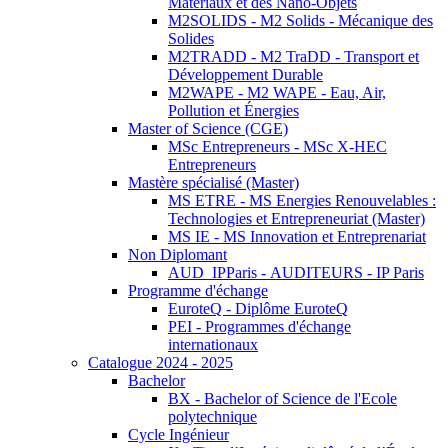
Matériaux et des Nano-Objets
M2SOLIDS - M2 Solids - Mécanique des
Solides
M2TRADD - M2 TraDD - Transport et
Développement Durable
M2WAPE - M2 WAPE - Eau, Air,
Pollution et Énergies
Master of Science (CGE)
MSc Entrepreneurs - MSc X-HEC
Entrepreneurs
Mastère spécialisé (Master)
MS ETRE - MS Energies Renouvelables :
Technologies et Entrepreneuriat (Master)
MS IE - MS Innovation et Entreprenariat
Non Diplomant
AUD_IPParis - AUDITEURS - IP Paris
Programme d'échange
EuroteQ - Diplôme EuroteQ
PEI - Programmes d'échange
internationaux
Catalogue 2024 - 2025
Bachelor
BX - Bachelor of Science de l'Ecole
polytechnique
Cycle Ingénieur