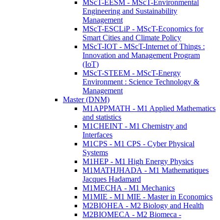
MScT-EESM - MScT-Environmental
Engineering and Sustainability
Management
MScT-ESCLiP - MScT-Economics for
Smart Cities and Climate Policy
MScT-IOT - MScT-Internet of Things :
Innovation and Management Program
(IoT)
MScT-STEEM - MScT-Energy
Environment : Science Technology &
Management
Master (DNM)
M1APPMATH - M1 Applied Mathematics
and statistics
M1CHEINT - M1 Chemistry and
Interfaces
M1CPS - M1 CPS - Cyber Physical
Systems
M1HEP - M1 High Energy Physics
M1MATHJHADA - M1 Mathematiques
Jacques Hadamard
M1MECHA - M1 Mechanics
M1MIE - M1 MIE - Master in Economics
M2BIOHEA - M2 Biology and Health
M2BIOMECA - M2 Biomeca -