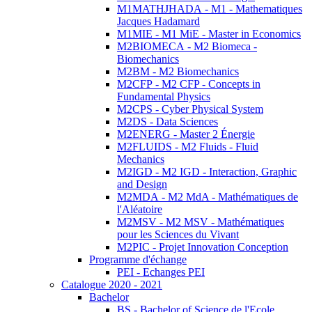
M1MATHJHADA - M1 - Mathematiques
Jacques Hadamard
M1MIE - M1 MiE - Master in Economics
M2BIOMECA - M2 Biomeca -
Biomechanics
M2BM - M2 Biomechanics
M2CFP - M2 CFP - Concepts in
Fundamental Physics
M2CPS - Cyber Physical System
M2DS - Data Sciences
M2ENERG - Master 2 Énergie
M2FLUIDS - M2 Fluids - Fluid
Mechanics
M2IGD - M2 IGD - Interaction, Graphic
and Design
M2MDA - M2 MdA - Mathématiques de
l'Aléatoire
M2MSV - M2 MSV - Mathématiques
pour les Sciences du Vivant
M2PIC - Projet Innovation Conception
Programme d'échange
PEI - Echanges PEI
Catalogue 2020 - 2021
Bachelor
BS - Bachelor of Science de l'Ecole