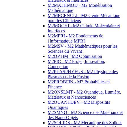
Matériaux et Interfaces
M2MATHMOD - M2 Modélisation
Mathématique
M2MECENCLI - M2 Génie Mécanique
pour les Cliniciens
M2MOCHI - M2 Chimie Moléculaire et
Interfaces
M2MPRI - M2 Fondements de
l'Informatique MPRI
M2MSV - M2 Mathématiques pour les
Sciences du Vivant
M2OPTIM - M2 Optimisation
M2PIC - M2 Projet, Innovation,
Conception
M2PLASPHYFUS - M2 Physique des
Plasmas et de la Fusion
M2PROBFIN - M2 Probabilités et
Finance
M2QNSLMT - M2 Quantique, Lumière,
Matériaux et Nanosciences
M2QUANTDEV - M2 Dispositifs
Quantiques
M2SMNO - M2 Science des Matériaux et
des Nano-Objets
M2SOLIDS - M2 Mécanique des Solides