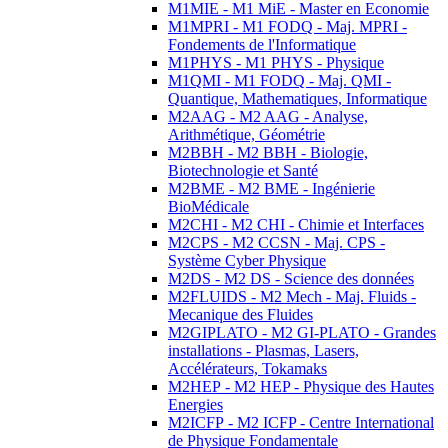
M1MIE - M1 MiE - Master en Economie
M1MPRI - M1 FODQ - Maj. MPRI -
Fondements de l'Informatique
M1PHYS - M1 PHYS - Physique
M1QMI - M1 FODQ - Maj. QMI -
Quantique, Mathematiques, Informatique
M2AAG - M2 AAG - Analyse,
Arithmétique, Géométrie
M2BBH - M2 BBH - Biologie,
Biotechnologie et Santé
M2BME - M2 BME - Ingénierie
BioMédicale
M2CHI - M2 CHI - Chimie et Interfaces
M2CPS - M2 CCSN - Maj. CPS -
Système Cyber Physique
M2DS - M2 DS - Science des données
M2FLUIDS - M2 Mech - Maj. Fluids -
Mecanique des Fluides
M2GIPLATO - M2 GI-PLATO - Grandes
installations - Plasmas, Lasers,
Accélérateurs, Tokamaks
M2HEP - M2 HEP - Physique des Hautes
Energies
M2ICFP - M2 ICFP - Centre International
de Physique Fondamentale