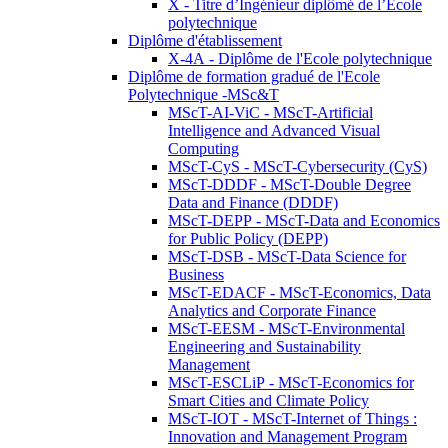
X - Titre d’Ingénieur diplômé de l’École
polytechnique
Diplôme d'établissement
X-4A - Diplôme de l'Ecole polytechnique
Diplôme de formation gradué de l'Ecole
Polytechnique -MSc&T
MScT-AI-ViC - MScT-Artificial
Intelligence and Advanced Visual
Computing
MScT-CyS - MScT-Cybersecurity (CyS)
MScT-DDDF - MScT-Double Degree
Data and Finance (DDDF)
MScT-DEPP - MScT-Data and Economics
for Public Policy (DEPP)
MScT-DSB - MScT-Data Science for
Business
MScT-EDACF - MScT-Economics, Data
Analytics and Corporate Finance
MScT-EESM - MScT-Environmental
Engineering and Sustainability
Management
MScT-ESCLiP - MScT-Economics for
Smart Cities and Climate Policy
MScT-IOT - MScT-Internet of Things :
Innovation and Management Program