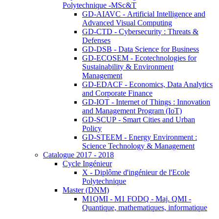
Polytechnique -MSc&T
GD-AIAVC - Artificial Intelligence and
Advanced Visual Computing
GD-CTD - Cybersecurity : Threats &
Defenses
GD-DSB - Data Science for Business
GD-ECOSEM - Ecotechnologies for
Sustainability & Environment
Management
GD-EDACF - Economics, Data Analytics
and Corporate Finance
GD-IOT - Internet of Things : Innovation
and Management Program (IoT)
GD-SCUP - Smart Cities and Urban
Policy
GD-STEEM - Energy Environment :
Science Technology & Management
Catalogue 2017 - 2018
Cycle Ingénieur
X - Diplôme d'ingénieur de l'Ecole
Polytechnique
Master (DNM)
M1QMI - M1 FODQ - Maj. QMI -
Quantique, mathematiques, informatique