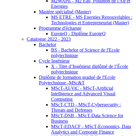
M2WAPE - M2 Eau, Pollution de l'Air et
Energies
Mastère spécialisé (Master)
MS ETRE - MS Energies Renouvelables :
Technologies et Entrepreneuriat (Master)
Programme d'échange
EuroteQ - Diplôme EuroteQ
Catalogue 2022 - 2023
Bachelor
BS - Bachelor of Science de l'Ecole
polytechnique
Cycle Ingénieur
X - Titre d’Ingénieur diplômé de l’École
polytechnique
Diplôme de formation gradué de l'Ecole
Polytechnique -MSc&T
MScT-AI-ViC - MScT-Artificial
Intelligence and Advanced Visual
Computing
MScT-CTD - MScT-Cybersecurity :
Threats and Defenses
MScT-DSB - MScT-Data Science for
Business
MScT-EDACF - MScT-Economics, Data
Analytics and Corporate Finance