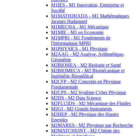
M1IES - M1 Innovation, Entreprise et
Société
M1MATHJHADA - M1 Mathématiques
Jacques Hadamard
M1MECHA - M1 Mécanique
M1MIE - M1 en Economie
M1MPRI - M1 Fondements de
l'Informatique MPRI
M1PHYSICS - M1 Physique
M2AAG - M2 Analyse, Arithmétique,
Géométrie
M2BIOHEA - M2 Biologie et Santé
M2BIOMECA - M2 Biomécanique et
Ingéniérie Biomédical
M2CFP - M2 Concepts en Physique
Fondamentale
M2CPS - M2 Système Cyber Physique
M2DS - M2 Data Science
M2FLUIDS - M2 Mécanique des Fluides
M2GI - M2 Grands Instruments
M2HEP - M2 Physique des Hautes
Energies
M2MARES - M2 Physique par Recherche
M2MATCHEINT - M2 Chimie des