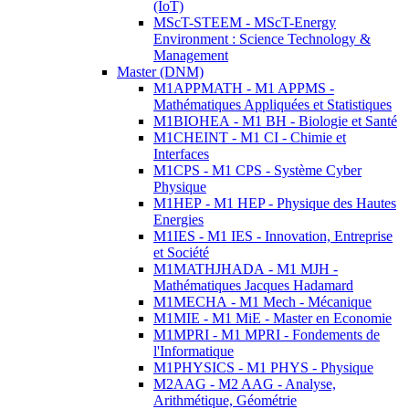
(IoT)
MScT-STEEM - MScT-Energy
Environment : Science Technology &
Management
Master (DNM)
M1APPMATH - M1 APPMS -
Mathématiques Appliquées et Statistiques
M1BIOHEA - M1 BH - Biologie et Santé
M1CHEINT - M1 CI - Chimie et
Interfaces
M1CPS - M1 CPS - Système Cyber
Physique
M1HEP - M1 HEP - Physique des Hautes
Energies
M1IES - M1 IES - Innovation, Entreprise
et Société
M1MATHJHADA - M1 MJH -
Mathématiques Jacques Hadamard
M1MECHA - M1 Mech - Mécanique
M1MIE - M1 MiE - Master en Economie
M1MPRI - M1 MPRI - Fondements de
l'Informatique
M1PHYSICS - M1 PHYS - Physique
M2AAG - M2 AAG - Analyse,
Arithmétique, Géométrie