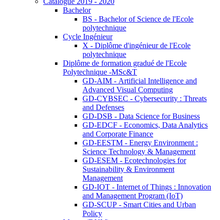
Catalogue 2019 - 2020
Bachelor
BS - Bachelor of Science de l'Ecole
polytechnique
Cycle Ingénieur
X - Diplôme d'ingénieur de l'Ecole
polytechnique
Diplôme de formation gradué de l'Ecole
Polytechnique -MSc&T
GD-AIM - Artificial Intelligence and
Advanced Visual Computing
GD-CYBSEC - Cybersecurity : Threats
and Defenses
GD-DSB - Data Science for Business
GD-EDCF - Economics, Data Analytics
and Corporate Finance
GD-EESTM - Energy Environment :
Science Technology & Management
GD-ESEM - Ecotechnologies for
Sustainability & Environment
Management
GD-IOT - Internet of Things : Innovation
and Management Program (IoT)
GD-SCUP - Smart Cities and Urban
Policy