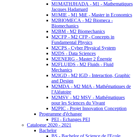
M1MATHJHADA - M1 - Mathematiques
Jacques Hadamard
M1MIE - M1 MiE - Master in Economics
M2BIOMECA - M2 Biomeca -
Biomechanics
M2BM - M2 Biomechanics
M2CFP - M2 CFP - Concepts in
Fundamental Physics
M2CPS - Cyber Physical System
M2DS - Data Sciences
M2ENERG - Master 2 Énergie
M2FLUIDS - M2 Fluids - Fluid
Mechanics
M2IGD - M2 IGD - Interaction, Graphic
and Design
M2MDA - M2 MdA - Mathématiques de
l'Aléatoire
M2MSV - M2 MSV - Mathématiques
pour les Sciences du Vivant
M2PIC - Projet Innovation Conception
Programme d'échange
PEI - Echanges PEI
Catalogue 2020 - 2021
Bachelor
BS - Bachelor of Science de l'Ecole