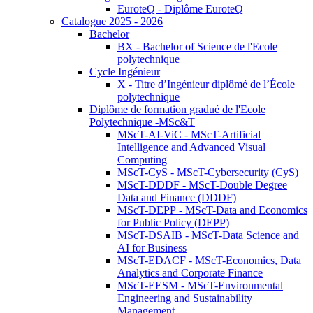
EuroteQ - Diplôme EuroteQ
Catalogue 2025 - 2026
Bachelor
BX - Bachelor of Science de l'Ecole
polytechnique
Cycle Ingénieur
X - Titre d’Ingénieur diplômé de l’École
polytechnique
Diplôme de formation gradué de l'Ecole
Polytechnique -MSc&T
MScT-AI-ViC - MScT-Artificial
Intelligence and Advanced Visual
Computing
MScT-CyS - MScT-Cybersecurity (CyS)
MScT-DDDF - MScT-Double Degree
Data and Finance (DDDF)
MScT-DEPP - MScT-Data and Economics
for Public Policy (DEPP)
MScT-DSAIB - MScT-Data Science and
AI for Business
MScT-EDACF - MScT-Economics, Data
Analytics and Corporate Finance
MScT-EESM - MScT-Environmental
Engineering and Sustainability
Management