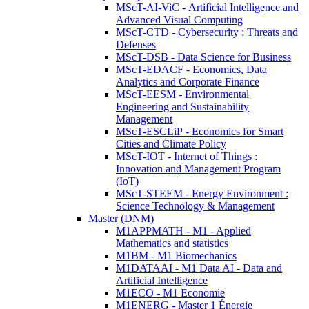
MScT-AI-ViC - Artificial Intelligence and
Advanced Visual Computing
MScT-CTD - Cybersecurity : Threats and
Defenses
MScT-DSB - Data Science for Business
MScT-EDACF - Economics, Data
Analytics and Corporate Finance
MScT-EESM - Environmental
Engineering and Sustainability
Management
MScT-ESCLiP - Economics for Smart
Cities and Climate Policy
MScT-IOT - Internet of Things :
Innovation and Management Program
(IoT)
MScT-STEEM - Energy Environment :
Science Technology & Management
Master (DNM)
M1APPMATH - M1 - Applied
Mathematics and statistics
M1BM - M1 Biomechanics
M1DATAAI - M1 Data AI - Data and
Artificial Intelligence
M1ECO - M1 Economie
M1ENERG - Master 1 Énergie