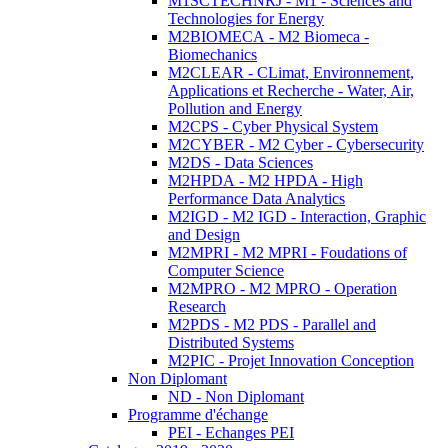
M1SCTECHNRJ - M1 - Sciences and
Technologies for Energy
M2BIOMECA - M2 Biomeca -
Biomechanics
M2CLEAR - CLimat, Environnement,
Applications et Recherche - Water, Air,
Pollution and Energy
M2CPS - Cyber Physical System
M2CYBER - M2 Cyber - Cybersecurity
M2DS - Data Sciences
M2HPDA - M2 HPDA - High
Performance Data Analytics
M2IGD - M2 IGD - Interaction, Graphic
and Design
M2MPRI - M2 MPRI - Foudations of
Computer Science
M2MPRO - M2 MPRO - Operation
Research
M2PDS - M2 PDS - Parallel and
Distributed Systems
M2PIC - Projet Innovation Conception
Non Diplomant
ND - Non Diplomant
Programme d'échange
PEI - Echanges PEI