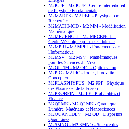
Energies
M2ICFP - M2 ICFP - Centre International
de Physique Fondamentale
M2MARES - M2 PBR - Physique par
Recherche
M2MATHMOD - M2 MM - Modélisation
Mathématique
M2MECENCLI - M2 MECENCLI -
Génie Mécanique pour les Cliniciens
M2MPRI - M2 MPRI - Fondements de
l'Informatique
M2MSV - M2 MSV - Mathématiques
pour les Sciences du Vivant
M2OPTIM - M2 OPT - Optimisation
M2PIC - M2 PIC - Projet, Innovation,
Conception
M2PLASPHYFUS - M2 PPF - Physique
des Plasmas et de la Fusion
M2PROBFIN - M2 PF - Probabilités et
Finance
M2QLMN - M2 QLMN - Quantique,
Lumière, Matériaux et Nanosciences
M2QUANTDEV - M2 QD - Dispositifs
Quantiques
M2SMNO - M2 SMNO - Science des