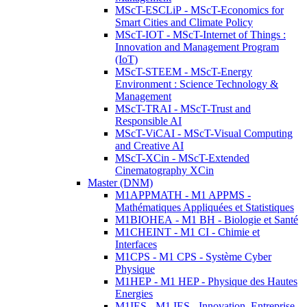
MScT-ESCLiP - MScT-Economics for
Smart Cities and Climate Policy
MScT-IOT - MScT-Internet of Things :
Innovation and Management Program
(IoT)
MScT-STEEM - MScT-Energy
Environment : Science Technology &
Management
MScT-TRAI - MScT-Trust and
Responsible AI
MScT-ViCAI - MScT-Visual Computing
and Creative AI
MScT-XCin - MScT-Extended
Cinematography XCin
Master (DNM)
M1APPMATH - M1 APPMS -
Mathématiques Appliquées et Statistiques
M1BIOHEA - M1 BH - Biologie et Santé
M1CHEINT - M1 CI - Chimie et
Interfaces
M1CPS - M1 CPS - Système Cyber
Physique
M1HEP - M1 HEP - Physique des Hautes
Energies
M1IES - M1 IES - Innovation, Entreprise