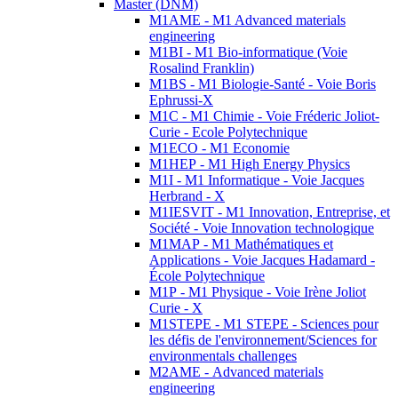
Master (DNM)
M1AME - M1 Advanced materials
engineering
M1BI - M1 Bio-informatique (Voie
Rosalind Franklin)
M1BS - M1 Biologie-Santé - Voie Boris
Ephrussi-X
M1C - M1 Chimie - Voie Fréderic Joliot-
Curie - Ecole Polytechnique
M1ECO - M1 Economie
M1HEP - M1 High Energy Physics
M1I - M1 Informatique - Voie Jacques
Herbrand - X
M1IESVIT - M1 Innovation, Entreprise, et
Société - Voie Innovation technologique
M1MAP - M1 Mathématiques et
Applications - Voie Jacques Hadamard -
École Polytechnique
M1P - M1 Physique - Voie Irène Joliot
Curie - X
M1STEPE - M1 STEPE - Sciences pour
les défis de l'environnement/Sciences for
environmentals challenges
M2AME - Advanced materials
engineering