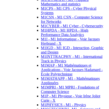
Mathematics and statistics
M1CPS - M1 CPS - Cyber Physical
Systems
M1CSN - M1 CSN - Computer Science
for Networks
M1CYBER - M1 Cyber - Cybersecurity
M1HPDA - M1 HPDA - High
Performance Data Analytics
M1I - M1 Informatique - Voie Jacques
Herbrand - X
M1IGD - M1 IGD - Interaction, Graphic
and Design
M1INTTRACPHY - M1 - International
Track in Physics
M1MAP - M1 Mathématiques et
Applications - Voie Jacques Hadamard -
École Polytechnique
M1MATHAPP - M1 - Mathématiques
Appliquées
M1MPRI - M1 MPRI - Foudations of
Computer Science
M1P - M1 Physique - Voie Irène Joliot
Curie - X
M1PHYSICS - M1 - Physics