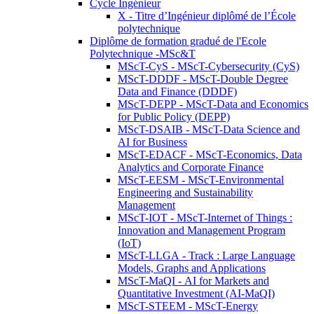
Cycle Ingénieur
X - Titre d’Ingénieur diplômé de l’École
polytechnique
Diplôme de formation gradué de l'Ecole
Polytechnique -MSc&T
MScT-CyS - MScT-Cybersecurity (CyS)
MScT-DDDF - MScT-Double Degree
Data and Finance (DDDF)
MScT-DEPP - MScT-Data and Economics
for Public Policy (DEPP)
MScT-DSAIB - MScT-Data Science and
AI for Business
MScT-EDACF - MScT-Economics, Data
Analytics and Corporate Finance
MScT-EESM - MScT-Environmental
Engineering and Sustainability
Management
MScT-IOT - MScT-Internet of Things :
Innovation and Management Program
(IoT)
MScT-LLGA - Track : Large Language
Models, Graphs and Applications
MScT-MaQI - AI for Markets and
Quantitative Investment (AI-MaQI)
MScT-STEEM - MScT-Energy