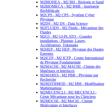
M2BIOHEA - M2 BH - Biologie et Santé
M2BIOMECA - M2 BME - Ingénierie
BioMédicale
M2CPS - M2 CPS - Système Cyber
Physique
M2DS - M2 DS - Data Science
M2FLUIDS - M2 Fluids - Mécanique des
Fluides
M2GI - M2 GI-PLATO - Grandes
installations - Plasmas, Lasers,
Accélérateurs, Tokamaks
M2HEP - M2 HEP - Physique des Hautes
Energies
M2ICFP - M2 ICFP - Centre International
de Physique Fondamentale
M2MACHI - M2 MACHI - Chimie des
Matériaux et Interfaces
M2MARES - M2 PBR - Physique par
Recherche
M2MATHMOD - M2 MM - Modélisation
Mathématique
M2MECENCLI - M2 MECENCLI -
Génie Mécanique pour les Cliniciens
M2MOCHI - M2 MoChI - Chimie
Moléculaire et Interfaces