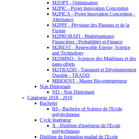
M2OPT - Optimisation
M2PIC - Projet Innovation Conception
M2PICA - Projet Innovation Conception -
Alternance
M2PPF - Physique des Plasmas et de la
Fusion
M2PROBAFI - Mathématiques
Financières : Probabilités et Finance
M2REST - Renewable Energy, Science
and Technology
M2SMNO - Sciences des Matériaux et des
nano-objets
M2TRADD - Transport et Développement
Durable - TRADD
MBIOENT - Master Bio-entrepreneur
Non Diplomant
ND - Non Diplomant
Catalogue 2018 - 2019
Bachelor
BS - Bachelor of Science de l'Ecole
polytechnique
Cycle Ingénieur
X - Diplôme d'ingénieur de l'Ecole
polytechnique
Diplôme de formation gradué de l'Ecole