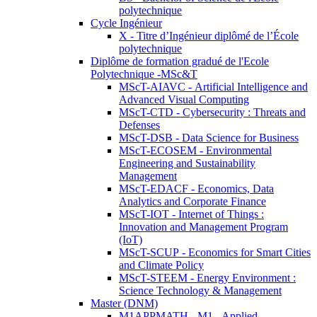
polytechnique
Cycle Ingénieur
X - Titre d’Ingénieur diplômé de l’École
polytechnique
Diplôme de formation gradué de l'Ecole
Polytechnique -MSc&T
MScT-AIAVC - Artificial Intelligence and
Advanced Visual Computing
MScT-CTD - Cybersecurity : Threats and
Defenses
MScT-DSB - Data Science for Business
MScT-ECOSEM - Environmental
Engineering and Sustainability
Management
MScT-EDACF - Economics, Data
Analytics and Corporate Finance
MScT-IOT - Internet of Things :
Innovation and Management Program
(IoT)
MScT-SCUP - Economics for Smart Cities
and Climate Policy
MScT-STEEM - Energy Environment :
Science Technology & Management
Master (DNM)
M1APPMATH - M1 - Applied