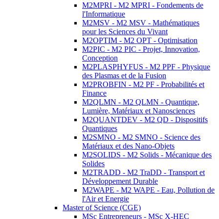
M2MPRI - M2 MPRI - Fondements de
l'Informatique
M2MSV - M2 MSV - Mathématiques
pour les Sciences du Vivant
M2OPTIM - M2 OPT - Optimisation
M2PIC - M2 PIC - Projet, Innovation,
Conception
M2PLASPHYFUS - M2 PPF - Physique
des Plasmas et de la Fusion
M2PROBFIN - M2 PF - Probabilités et
Finance
M2QLMN - M2 QLMN - Quantique,
Lumière, Matériaux et Nanosciences
M2QUANTDEV - M2 QD - Dispositifs
Quantiques
M2SMNO - M2 SMNO - Science des
Matériaux et des Nano-Objets
M2SOLIDS - M2 Solids - Mécanique des
Solides
M2TRADD - M2 TraDD - Transport et
Développement Durable
M2WAPE - M2 WAPE - Eau, Pollution de
l'Air et Energie
Master of Science (CGE)
MSc Entrepreneurs - MSc X-HEC