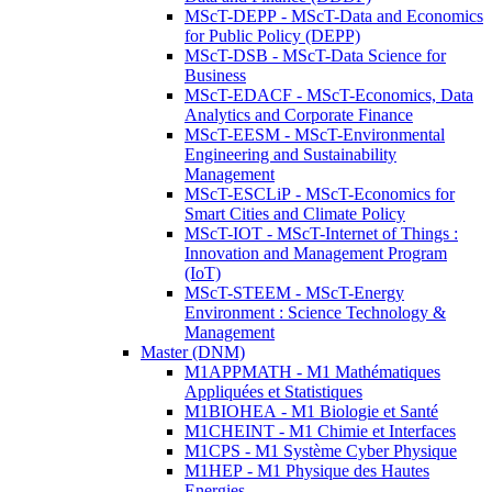
MScT-DEPP - MScT-Data and Economics
for Public Policy (DEPP)
MScT-DSB - MScT-Data Science for
Business
MScT-EDACF - MScT-Economics, Data
Analytics and Corporate Finance
MScT-EESM - MScT-Environmental
Engineering and Sustainability
Management
MScT-ESCLiP - MScT-Economics for
Smart Cities and Climate Policy
MScT-IOT - MScT-Internet of Things :
Innovation and Management Program
(IoT)
MScT-STEEM - MScT-Energy
Environment : Science Technology &
Management
Master (DNM)
M1APPMATH - M1 Mathématiques
Appliquées et Statistiques
M1BIOHEA - M1 Biologie et Santé
M1CHEINT - M1 Chimie et Interfaces
M1CPS - M1 Système Cyber Physique
M1HEP - M1 Physique des Hautes
Energies