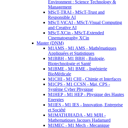
Environment : Science Technology &
Management
MScT-TRAI - MScT-Trust and
Responsible AI
MScT-ViCAI - MScT-Visual Computing
and Creative AI
MScT-XCin - MScT-Extended
Cinematography XCin
Master (DNM)
M1AMS - M1 AMS - Mathématiques
Appliquées et Statistiques
M1BBH - M1 BBH - Biologie,
Biotechnologie et Santé
M1BME - M1 BME - Ingénierie
BioMédicale
M1CHI - M1 CHI - Chimie et Interfaces
M1CPS - M1 CCSN - Maj. CPS -
Système Cyber Physique
M1HEP - M1 HEP - Physique des Hautes
Energies
M1IES - M1 IES - Innovation, Entreprise
et Société
M1MATHJHADA - M1 MJH -
Mathematiques Jacques Hadamard
M1MEC - M1 Mech - Mecanique