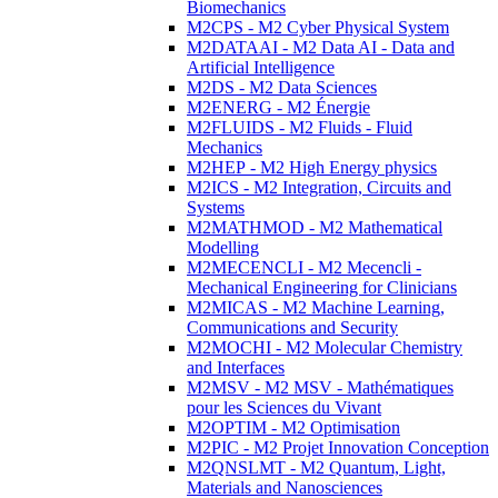
Biomechanics
M2CPS - M2 Cyber Physical System
M2DATAAI - M2 Data AI - Data and
Artificial Intelligence
M2DS - M2 Data Sciences
M2ENERG - M2 Énergie
M2FLUIDS - M2 Fluids - Fluid
Mechanics
M2HEP - M2 High Energy physics
M2ICS - M2 Integration, Circuits and
Systems
M2MATHMOD - M2 Mathematical
Modelling
M2MECENCLI - M2 Mecencli -
Mechanical Engineering for Clinicians
M2MICAS - M2 Machine Learning,
Communications and Security
M2MOCHI - M2 Molecular Chemistry
and Interfaces
M2MSV - M2 MSV - Mathématiques
pour les Sciences du Vivant
M2OPTIM - M2 Optimisation
M2PIC - M2 Projet Innovation Conception
M2QNSLMT - M2 Quantum, Light,
Materials and Nanosciences