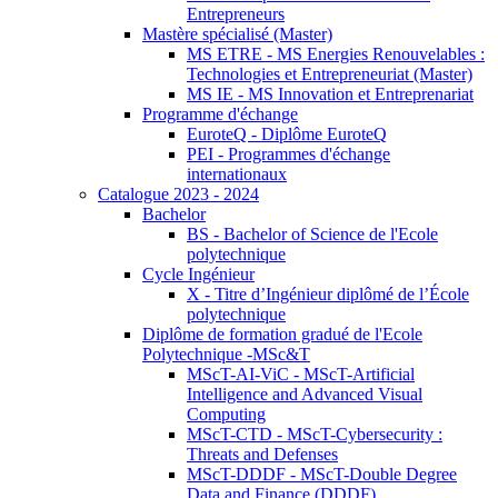
Entrepreneurs
Mastère spécialisé (Master)
MS ETRE - MS Energies Renouvelables :
Technologies et Entrepreneuriat (Master)
MS IE - MS Innovation et Entreprenariat
Programme d'échange
EuroteQ - Diplôme EuroteQ
PEI - Programmes d'échange
internationaux
Catalogue 2023 - 2024
Bachelor
BS - Bachelor of Science de l'Ecole
polytechnique
Cycle Ingénieur
X - Titre d’Ingénieur diplômé de l’École
polytechnique
Diplôme de formation gradué de l'Ecole
Polytechnique -MSc&T
MScT-AI-ViC - MScT-Artificial
Intelligence and Advanced Visual
Computing
MScT-CTD - MScT-Cybersecurity :
Threats and Defenses
MScT-DDDF - MScT-Double Degree
Data and Finance (DDDF)