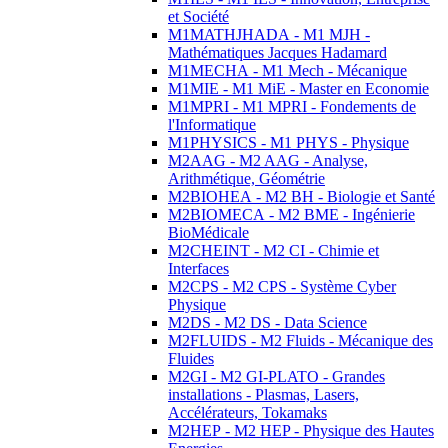
et Société
M1MATHJHADA - M1 MJH -
Mathématiques Jacques Hadamard
M1MECHA - M1 Mech - Mécanique
M1MIE - M1 MiE - Master en Economie
M1MPRI - M1 MPRI - Fondements de
l'Informatique
M1PHYSICS - M1 PHYS - Physique
M2AAG - M2 AAG - Analyse,
Arithmétique, Géométrie
M2BIOHEA - M2 BH - Biologie et Santé
M2BIOMECA - M2 BME - Ingénierie
BioMédicale
M2CHEINT - M2 CI - Chimie et
Interfaces
M2CPS - M2 CPS - Système Cyber
Physique
M2DS - M2 DS - Data Science
M2FLUIDS - M2 Fluids - Mécanique des
Fluides
M2GI - M2 GI-PLATO - Grandes
installations - Plasmas, Lasers,
Accélérateurs, Tokamaks
M2HEP - M2 HEP - Physique des Hautes