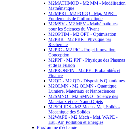
M2MATHMOD - M2 MM - Modélisation
Mathématique
M2MPRI - M2 FODQ - Maj. MPRI -
Fondements de l'Informatique
M2MSV - M2 MSV - Mathématiques
pour les Sciences du Vivant
M2OPTIM - M2 OPT - Optimisation
M2PBR - M2 PBR - Physique par
Recherche
M2PIC - M2 PIC - Projet Innovation
Conception
M2PPF - M2 PPF - Physique des Plasmas
et de la Fusion
M2PROBFIN - M2 PF - Probabilités et
Finance
M2QD - M2 QD - Dispositifs Quantiques
M2QLMN - M2 QLMN - Quantique,
Lumiere, Materiaux et Nanosciences
M2SMNO - M2 SMNO - Science des
Materiaux et des Nano-Objets
M2SOLIDS - M2 Mech - Maj. Solids -
Mecanique des Solides
M2WAPE - M2 Mech - Maj. WAPE -
Eau, Air, Pollution et Energies
Programme d'échange