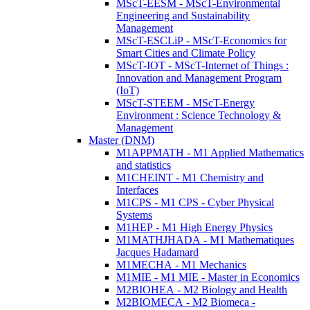
MScT-EESM - MScT-Environmental
Engineering and Sustainability
Management
MScT-ESCLiP - MScT-Economics for
Smart Cities and Climate Policy
MScT-IOT - MScT-Internet of Things :
Innovation and Management Program
(IoT)
MScT-STEEM - MScT-Energy
Environment : Science Technology &
Management
Master (DNM)
M1APPMATH - M1 Applied Mathematics
and statistics
M1CHEINT - M1 Chemistry and
Interfaces
M1CPS - M1 CPS - Cyber Physical
Systems
M1HEP - M1 High Energy Physics
M1MATHJHADA - M1 Mathematiques
Jacques Hadamard
M1MECHA - M1 Mechanics
M1MIE - M1 MIE - Master in Economics
M2BIOHEA - M2 Biology and Health
M2BIOMECA - M2 Biomeca -