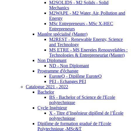
M2SOLIDS - M2 Solids - Solid
Mechanics
M2WAPE - M2 Water, Air, Pollution and
Energy
MSc Entrepreneurs - MSc X-HEC
Entrepreneurs
Mastère spécialisé (Master)
M2REST - Renewable Energy, Science
and Technology
MS ETRE - MS Energies Renouvelables :
Technologies & Entrepreneuriat (Master)
Non Diplomant
ND - Non Diplomant
Programme d'échange
EuroteQ - Diplôme EuroteQ
PEI - Echanges PEI
Catalogue 2021 - 2022
Bachelor
BS - Bachelor of Science de l'Ecole
polytechnique
Cycle Ingénieur
X - Titre d’Ingénieur diplômé de l’École
polytechnique
Diplôme de formation gradué de l'Ecole
Polytechnique -MSc&T