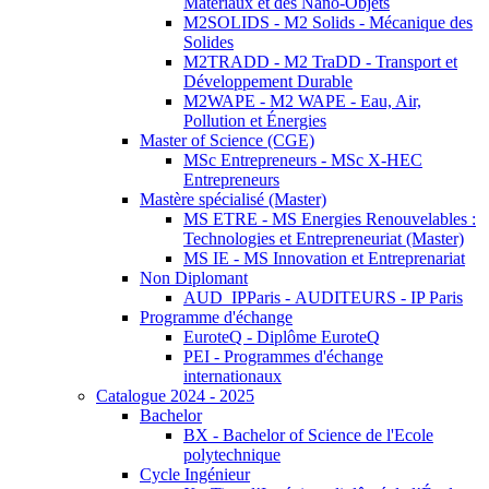
Matériaux et des Nano-Objets
M2SOLIDS - M2 Solids - Mécanique des
Solides
M2TRADD - M2 TraDD - Transport et
Développement Durable
M2WAPE - M2 WAPE - Eau, Air,
Pollution et Énergies
Master of Science (CGE)
MSc Entrepreneurs - MSc X-HEC
Entrepreneurs
Mastère spécialisé (Master)
MS ETRE - MS Energies Renouvelables :
Technologies et Entrepreneuriat (Master)
MS IE - MS Innovation et Entreprenariat
Non Diplomant
AUD_IPParis - AUDITEURS - IP Paris
Programme d'échange
EuroteQ - Diplôme EuroteQ
PEI - Programmes d'échange
internationaux
Catalogue 2024 - 2025
Bachelor
BX - Bachelor of Science de l'Ecole
polytechnique
Cycle Ingénieur