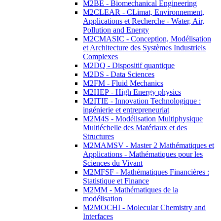
M2BE - Biomechanical Engineering
M2CLEAR - CLimat, Environnement,
Applications et Recherche - Water, Air,
Pollution and Energy
M2CMASIC - Conception, Modélisation
et Architecture des Systèmes Industriels
Complexes
M2DQ - Dispositif quantique
M2DS - Data Sciences
M2FM - Fluid Mechanics
M2HEP - High Energy physics
M2ITIE - Innovation Technologique :
ingénierie et entrepreneuriat
M2M4S - Modélisation Multiphysique
Multiéchelle des Matériaux et des
Structures
M2MAMSV - Master 2 Mathématiques et
Applications - Mathématiques pour les
Sciences du Vivant
M2MFSF - Mathématiques Financières :
Statistique et Finance
M2MM - Mathématiques de la
modélisation
M2MOCHI - Molecular Chemistry and
Interfaces