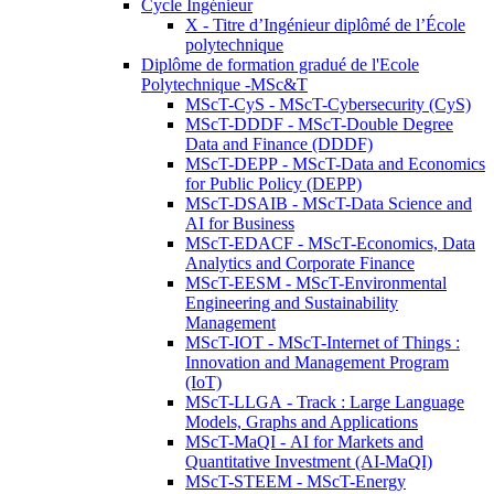
Cycle Ingénieur
X - Titre d’Ingénieur diplômé de l’École
polytechnique
Diplôme de formation gradué de l'Ecole
Polytechnique -MSc&T
MScT-CyS - MScT-Cybersecurity (CyS)
MScT-DDDF - MScT-Double Degree
Data and Finance (DDDF)
MScT-DEPP - MScT-Data and Economics
for Public Policy (DEPP)
MScT-DSAIB - MScT-Data Science and
AI for Business
MScT-EDACF - MScT-Economics, Data
Analytics and Corporate Finance
MScT-EESM - MScT-Environmental
Engineering and Sustainability
Management
MScT-IOT - MScT-Internet of Things :
Innovation and Management Program
(IoT)
MScT-LLGA - Track : Large Language
Models, Graphs and Applications
MScT-MaQI - AI for Markets and
Quantitative Investment (AI-MaQI)
MScT-STEEM - MScT-Energy