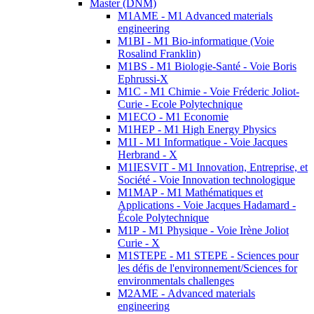
Master (DNM)
M1AME - M1 Advanced materials
engineering
M1BI - M1 Bio-informatique (Voie
Rosalind Franklin)
M1BS - M1 Biologie-Santé - Voie Boris
Ephrussi-X
M1C - M1 Chimie - Voie Fréderic Joliot-
Curie - Ecole Polytechnique
M1ECO - M1 Economie
M1HEP - M1 High Energy Physics
M1I - M1 Informatique - Voie Jacques
Herbrand - X
M1IESVIT - M1 Innovation, Entreprise, et
Société - Voie Innovation technologique
M1MAP - M1 Mathématiques et
Applications - Voie Jacques Hadamard -
École Polytechnique
M1P - M1 Physique - Voie Irène Joliot
Curie - X
M1STEPE - M1 STEPE - Sciences pour
les défis de l'environnement/Sciences for
environmentals challenges
M2AME - Advanced materials
engineering