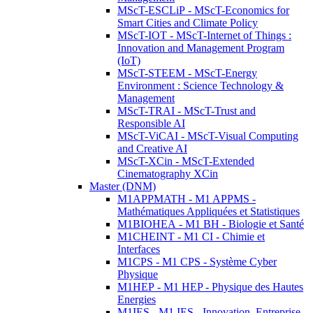
MScT-ESCLiP - MScT-Economics for
Smart Cities and Climate Policy
MScT-IOT - MScT-Internet of Things :
Innovation and Management Program
(IoT)
MScT-STEEM - MScT-Energy
Environment : Science Technology &
Management
MScT-TRAI - MScT-Trust and
Responsible AI
MScT-ViCAI - MScT-Visual Computing
and Creative AI
MScT-XCin - MScT-Extended
Cinematography XCin
Master (DNM)
M1APPMATH - M1 APPMS -
Mathématiques Appliquées et Statistiques
M1BIOHEA - M1 BH - Biologie et Santé
M1CHEINT - M1 CI - Chimie et
Interfaces
M1CPS - M1 CPS - Système Cyber
Physique
M1HEP - M1 HEP - Physique des Hautes
Energies
M1IES - M1 IES - Innovation, Entreprise