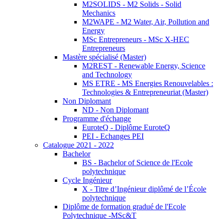
M2SOLIDS - M2 Solids - Solid
Mechanics
M2WAPE - M2 Water, Air, Pollution and
Energy
MSc Entrepreneurs - MSc X-HEC
Entrepreneurs
Mastère spécialisé (Master)
M2REST - Renewable Energy, Science
and Technology
MS ETRE - MS Energies Renouvelables :
Technologies & Entrepreneuriat (Master)
Non Diplomant
ND - Non Diplomant
Programme d'échange
EuroteQ - Diplôme EuroteQ
PEI - Echanges PEI
Catalogue 2021 - 2022
Bachelor
BS - Bachelor of Science de l'Ecole
polytechnique
Cycle Ingénieur
X - Titre d’Ingénieur diplômé de l’École
polytechnique
Diplôme de formation gradué de l'Ecole
Polytechnique -MSc&T