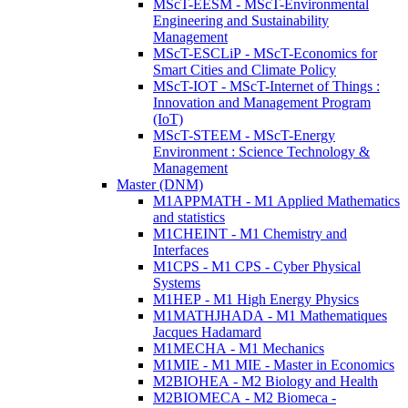
MScT-EESM - MScT-Environmental
Engineering and Sustainability
Management
MScT-ESCLiP - MScT-Economics for
Smart Cities and Climate Policy
MScT-IOT - MScT-Internet of Things :
Innovation and Management Program
(IoT)
MScT-STEEM - MScT-Energy
Environment : Science Technology &
Management
Master (DNM)
M1APPMATH - M1 Applied Mathematics
and statistics
M1CHEINT - M1 Chemistry and
Interfaces
M1CPS - M1 CPS - Cyber Physical
Systems
M1HEP - M1 High Energy Physics
M1MATHJHADA - M1 Mathematiques
Jacques Hadamard
M1MECHA - M1 Mechanics
M1MIE - M1 MIE - Master in Economics
M2BIOHEA - M2 Biology and Health
M2BIOMECA - M2 Biomeca -