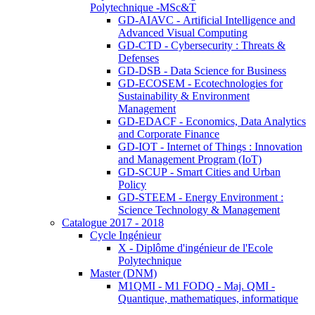
Polytechnique -MSc&T
GD-AIAVC - Artificial Intelligence and
Advanced Visual Computing
GD-CTD - Cybersecurity : Threats &
Defenses
GD-DSB - Data Science for Business
GD-ECOSEM - Ecotechnologies for
Sustainability & Environment
Management
GD-EDACF - Economics, Data Analytics
and Corporate Finance
GD-IOT - Internet of Things : Innovation
and Management Program (IoT)
GD-SCUP - Smart Cities and Urban
Policy
GD-STEEM - Energy Environment :
Science Technology & Management
Catalogue 2017 - 2018
Cycle Ingénieur
X - Diplôme d'ingénieur de l'Ecole
Polytechnique
Master (DNM)
M1QMI - M1 FODQ - Maj. QMI -
Quantique, mathematiques, informatique