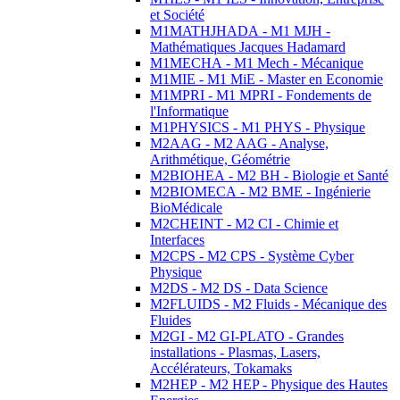
et Société
M1MATHJHADA - M1 MJH -
Mathématiques Jacques Hadamard
M1MECHA - M1 Mech - Mécanique
M1MIE - M1 MiE - Master en Economie
M1MPRI - M1 MPRI - Fondements de
l'Informatique
M1PHYSICS - M1 PHYS - Physique
M2AAG - M2 AAG - Analyse,
Arithmétique, Géométrie
M2BIOHEA - M2 BH - Biologie et Santé
M2BIOMECA - M2 BME - Ingénierie
BioMédicale
M2CHEINT - M2 CI - Chimie et
Interfaces
M2CPS - M2 CPS - Système Cyber
Physique
M2DS - M2 DS - Data Science
M2FLUIDS - M2 Fluids - Mécanique des
Fluides
M2GI - M2 GI-PLATO - Grandes
installations - Plasmas, Lasers,
Accélérateurs, Tokamaks
M2HEP - M2 HEP - Physique des Hautes