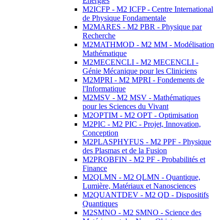
Energies
M2ICFP - M2 ICFP - Centre International
de Physique Fondamentale
M2MARES - M2 PBR - Physique par
Recherche
M2MATHMOD - M2 MM - Modélisation
Mathématique
M2MECENCLI - M2 MECENCLI -
Génie Mécanique pour les Cliniciens
M2MPRI - M2 MPRI - Fondements de
l'Informatique
M2MSV - M2 MSV - Mathématiques
pour les Sciences du Vivant
M2OPTIM - M2 OPT - Optimisation
M2PIC - M2 PIC - Projet, Innovation,
Conception
M2PLASPHYFUS - M2 PPF - Physique
des Plasmas et de la Fusion
M2PROBFIN - M2 PF - Probabilités et
Finance
M2QLMN - M2 QLMN - Quantique,
Lumière, Matériaux et Nanosciences
M2QUANTDEV - M2 QD - Dispositifs
Quantiques
M2SMNO - M2 SMNO - Science des