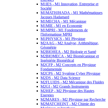
M1IES - M1 Innovation, Entreprise et
Société
M1MATHJHADA - M1 Mathématiques
Jacques Hadamard
M1MECHA - M1 Mécanique
M1MIE - M1 en Economie
M1MPRI - M1 Fondements de
l'Informatique MPRI
M1PHYSICS - M1 Physique
M2AAG - M2 Analyse, Arithmétique,
Géométrie
M2BIOHEA - M2 Biologie et Santé
M2BIOMECA - M2 Biomécanique et
Ingéniérie Biomédical
M2CFP - M2 Concepts en Physique
Fondamentale
M2CPS - M2 Système Cyber Physique
M2DS - M2 Data Science
M2FLUIDS - M2 Mécanique des Fluides
M2GI - M2 Grands Instruments
M2HEP - M2 Physique des Hautes
Energies
M2MARES - M2 Physique par Recherche
M2MATCHEINT - M2 Chimie des