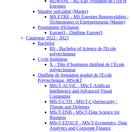
M2WAPE - M2 Eau, Pollution de l'Air et
Energies
Mastère spécialisé (Master)
MS ETRE - MS Energies Renouvelables :
Technologies et Entrepreneuriat (Master)
Programme d'échange
EuroteQ - Diplôme EuroteQ
Catalogue 2022 - 2023
Bachelor
BS - Bachelor of Science de l'Ecole
polytechnique
Cycle Ingénieur
X - Titre d’Ingénieur diplômé de l’École
polytechnique
Diplôme de formation gradué de l'Ecole
Polytechnique -MSc&T
MScT-AI-ViC - MScT-Artificial
Intelligence and Advanced Visual
Computing
MScT-CTD - MScT-Cybersecurity :
Threats and Defenses
MScT-DSB - MScT-Data Science for
Business
MScT-EDACF - MScT-Economics, Data
Analytics and Corporate Finance