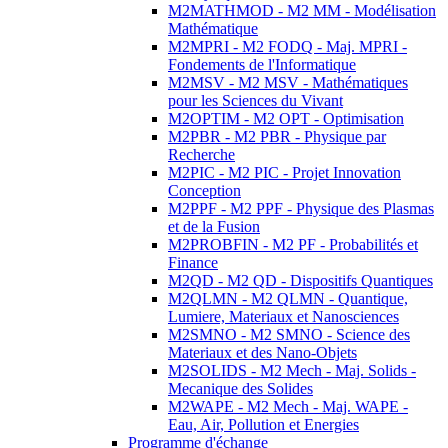
M2MATHMOD - M2 MM - Modélisation
Mathématique
M2MPRI - M2 FODQ - Maj. MPRI -
Fondements de l'Informatique
M2MSV - M2 MSV - Mathématiques
pour les Sciences du Vivant
M2OPTIM - M2 OPT - Optimisation
M2PBR - M2 PBR - Physique par
Recherche
M2PIC - M2 PIC - Projet Innovation
Conception
M2PPF - M2 PPF - Physique des Plasmas
et de la Fusion
M2PROBFIN - M2 PF - Probabilités et
Finance
M2QD - M2 QD - Dispositifs Quantiques
M2QLMN - M2 QLMN - Quantique,
Lumiere, Materiaux et Nanosciences
M2SMNO - M2 SMNO - Science des
Materiaux et des Nano-Objets
M2SOLIDS - M2 Mech - Maj. Solids -
Mecanique des Solides
M2WAPE - M2 Mech - Maj. WAPE -
Eau, Air, Pollution et Energies
Programme d'échange