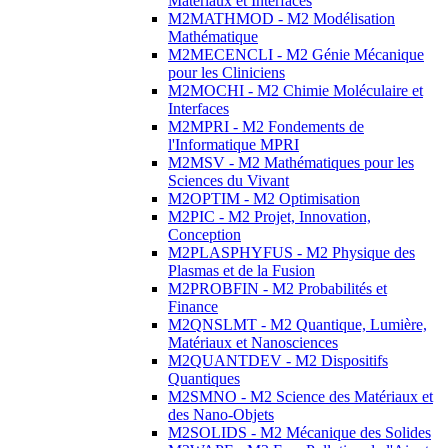
Matériaux et Interfaces
M2MATHMOD - M2 Modélisation
Mathématique
M2MECENCLI - M2 Génie Mécanique
pour les Cliniciens
M2MOCHI - M2 Chimie Moléculaire et
Interfaces
M2MPRI - M2 Fondements de
l'Informatique MPRI
M2MSV - M2 Mathématiques pour les
Sciences du Vivant
M2OPTIM - M2 Optimisation
M2PIC - M2 Projet, Innovation,
Conception
M2PLASPHYFUS - M2 Physique des
Plasmas et de la Fusion
M2PROBFIN - M2 Probabilités et
Finance
M2QNSLMT - M2 Quantique, Lumière,
Matériaux et Nanosciences
M2QUANTDEV - M2 Dispositifs
Quantiques
M2SMNO - M2 Science des Matériaux et
des Nano-Objets
M2SOLIDS - M2 Mécanique des Solides