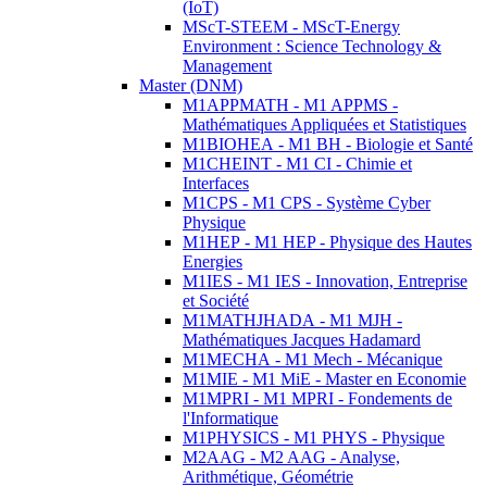
(IoT)
MScT-STEEM - MScT-Energy
Environment : Science Technology &
Management
Master (DNM)
M1APPMATH - M1 APPMS -
Mathématiques Appliquées et Statistiques
M1BIOHEA - M1 BH - Biologie et Santé
M1CHEINT - M1 CI - Chimie et
Interfaces
M1CPS - M1 CPS - Système Cyber
Physique
M1HEP - M1 HEP - Physique des Hautes
Energies
M1IES - M1 IES - Innovation, Entreprise
et Société
M1MATHJHADA - M1 MJH -
Mathématiques Jacques Hadamard
M1MECHA - M1 Mech - Mécanique
M1MIE - M1 MiE - Master en Economie
M1MPRI - M1 MPRI - Fondements de
l'Informatique
M1PHYSICS - M1 PHYS - Physique
M2AAG - M2 AAG - Analyse,
Arithmétique, Géométrie