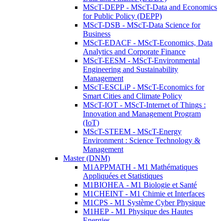
MScT-DEPP - MScT-Data and Economics
for Public Policy (DEPP)
MScT-DSB - MScT-Data Science for
Business
MScT-EDACF - MScT-Economics, Data
Analytics and Corporate Finance
MScT-EESM - MScT-Environmental
Engineering and Sustainability
Management
MScT-ESCLiP - MScT-Economics for
Smart Cities and Climate Policy
MScT-IOT - MScT-Internet of Things :
Innovation and Management Program
(IoT)
MScT-STEEM - MScT-Energy
Environment : Science Technology &
Management
Master (DNM)
M1APPMATH - M1 Mathématiques
Appliquées et Statistiques
M1BIOHEA - M1 Biologie et Santé
M1CHEINT - M1 Chimie et Interfaces
M1CPS - M1 Système Cyber Physique
M1HEP - M1 Physique des Hautes
Energies