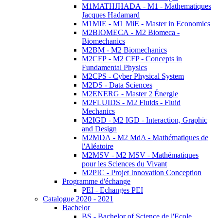
M1MATHJHADA - M1 - Mathematiques
Jacques Hadamard
M1MIE - M1 MiE - Master in Economics
M2BIOMECA - M2 Biomeca -
Biomechanics
M2BM - M2 Biomechanics
M2CFP - M2 CFP - Concepts in
Fundamental Physics
M2CPS - Cyber Physical System
M2DS - Data Sciences
M2ENERG - Master 2 Énergie
M2FLUIDS - M2 Fluids - Fluid
Mechanics
M2IGD - M2 IGD - Interaction, Graphic
and Design
M2MDA - M2 MdA - Mathématiques de
l'Aléatoire
M2MSV - M2 MSV - Mathématiques
pour les Sciences du Vivant
M2PIC - Projet Innovation Conception
Programme d'échange
PEI - Echanges PEI
Catalogue 2020 - 2021
Bachelor
BS - Bachelor of Science de l'Ecole