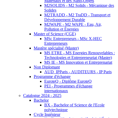
Matériaux et des Nano-Objets
M2SOLIDS - M2 Solids - Mécanique des
Solides
M2TRADD - M2 TraDD - Transport et
Développement Durable
M2WAPE - M2 WAPE - Eau, Air,
Pollution et Énergies
Master of Science (CGE)
MSc Entrepreneurs - MSc X-HEC
Entrepreneurs
Mastère spécialisé (Master)
MS ETRE - MS Energies Renouvelables :
Technologies et Entrepreneuriat (Master)
MS IE - MS Innovation et Entreprenariat
Non Diplomant
AUD_IPParis - AUDITEURS - IP Paris
Programme d'échange
EuroteQ - Diplôme EuroteQ
PEI - Programmes d'échange
internationaux
Catalogue 2024 - 2025
Bachelor
BX - Bachelor of Science de l'Ecole
polytechnique
Cycle Ingénieur