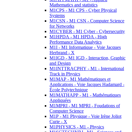
Mathematics and statistics
M1CPS - M1 CPS - Cyber Physical
Systems
M1CSN - M1 CSN - Computer Science
for Networks
M1CYBER - M1 Cyber - Cybersecurity
M1HPDA - M1 HPDA - High
Performance Data Analytics
M1I - M1 Informatique - Voie Jacques
Herbrand - X
M1IGD - M1 IGD - Interaction, Graphic
and Design
M1INTTRACPHY - M1 - International
Track in Physics
M1MAP - M1 Mathématiques et
Applications - Voie Jacques Hadamard -
École Polytechnique
M1MATHAPP - M1 - Mathématiques
Appliquées
M1MPRI - M1 MPRI - Foudations of
Computer Science
M1P - M1 Physique - Voie Irène Joliot
Curie - X
M1PHYSICS - M1 - Physics