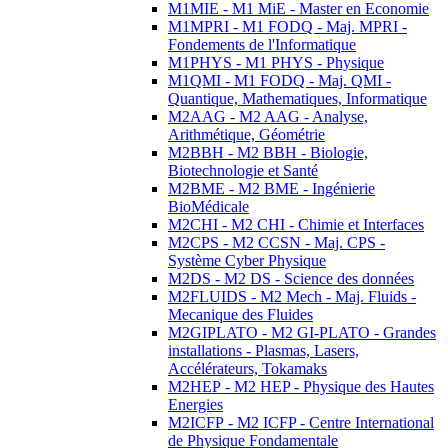
M1MIE - M1 MiE - Master en Economie
M1MPRI - M1 FODQ - Maj. MPRI -
Fondements de l'Informatique
M1PHYS - M1 PHYS - Physique
M1QMI - M1 FODQ - Maj. QMI -
Quantique, Mathematiques, Informatique
M2AAG - M2 AAG - Analyse,
Arithmétique, Géométrie
M2BBH - M2 BBH - Biologie,
Biotechnologie et Santé
M2BME - M2 BME - Ingénierie
BioMédicale
M2CHI - M2 CHI - Chimie et Interfaces
M2CPS - M2 CCSN - Maj. CPS -
Système Cyber Physique
M2DS - M2 DS - Science des données
M2FLUIDS - M2 Mech - Maj. Fluids -
Mecanique des Fluides
M2GIPLATO - M2 GI-PLATO - Grandes
installations - Plasmas, Lasers,
Accélérateurs, Tokamaks
M2HEP - M2 HEP - Physique des Hautes
Energies
M2ICFP - M2 ICFP - Centre International
de Physique Fondamentale