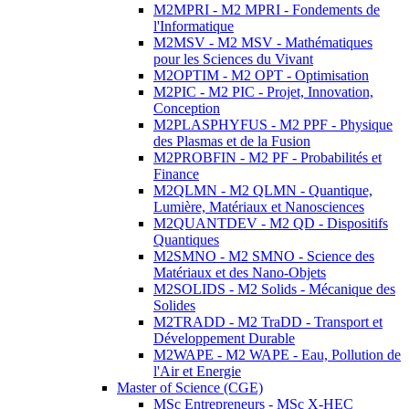
M2MPRI - M2 MPRI - Fondements de
l'Informatique
M2MSV - M2 MSV - Mathématiques
pour les Sciences du Vivant
M2OPTIM - M2 OPT - Optimisation
M2PIC - M2 PIC - Projet, Innovation,
Conception
M2PLASPHYFUS - M2 PPF - Physique
des Plasmas et de la Fusion
M2PROBFIN - M2 PF - Probabilités et
Finance
M2QLMN - M2 QLMN - Quantique,
Lumière, Matériaux et Nanosciences
M2QUANTDEV - M2 QD - Dispositifs
Quantiques
M2SMNO - M2 SMNO - Science des
Matériaux et des Nano-Objets
M2SOLIDS - M2 Solids - Mécanique des
Solides
M2TRADD - M2 TraDD - Transport et
Développement Durable
M2WAPE - M2 WAPE - Eau, Pollution de
l'Air et Energie
Master of Science (CGE)
MSc Entrepreneurs - MSc X-HEC