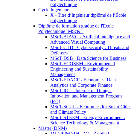
polytechnique
Cycle Ingénieur
X - Titre d’Ingénieur diplômé de l’École
polytechnique
Diplôme de formation gradué de l'Ecole
Polytechnique -MSc&T
MScT-AIAVC - Artificial Intelligence and
Advanced Visual Computing
MScT-CTD - Cybersecurity : Threats and
Defenses
MScT-DSB - Data Science for Business
MScT-ECOSEM - Environmental
Engineering and Sustainability
Management
MScT-EDACF - Economics, Data
Analytics and Corporate Finance
MScT-IOT - Internet of Things :
Innovation and Management Program
(IoT)
MScT-SCUP - Economics for Smart Cities
and Climate Policy
MScT-STEEM - Energy Environment :
Science Technology & Management
Master (DNM)
M1APPMATH - M1 - Applied