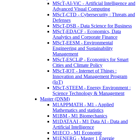
MScT-AI-ViC - Artificial Intelligence and
Advanced Visual Computing
MScT-CTD - Cybersecurity : Threats and
Defenses
MScT-DSB - Data Science for Business
MScT-EDACF - Economics, Data
Analytics and Corporate Finance
MScT-EESM - Environmental
Engineering and Sustainability
Management
MScT-ESCLiP - Economics for Smart
Cities and Climate Policy
MScT-IOT - Internet of Things :
Innovation and Management Program
(IoT)
MScT-STEEM - Energy Environment :
Science Technology & Management
Master (DNM)
M1APPMATH - M1 - Applied
Mathematics and statistics
M1BM - M1 Biomechanics
M1DATAAI - M1 Data AI - Data and
Artificial Intelligence
M1ECO - M1 Economie
M1ENERG - Master 1 Énergie