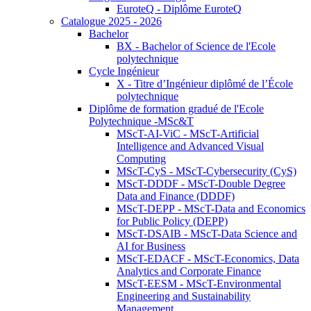
EuroteQ - Diplôme EuroteQ
Catalogue 2025 - 2026
Bachelor
BX - Bachelor of Science de l'Ecole
polytechnique
Cycle Ingénieur
X - Titre d’Ingénieur diplômé de l’École
polytechnique
Diplôme de formation gradué de l'Ecole
Polytechnique -MSc&T
MScT-AI-ViC - MScT-Artificial
Intelligence and Advanced Visual
Computing
MScT-CyS - MScT-Cybersecurity (CyS)
MScT-DDDF - MScT-Double Degree
Data and Finance (DDDF)
MScT-DEPP - MScT-Data and Economics
for Public Policy (DEPP)
MScT-DSAIB - MScT-Data Science and
AI for Business
MScT-EDACF - MScT-Economics, Data
Analytics and Corporate Finance
MScT-EESM - MScT-Environmental
Engineering and Sustainability
Management