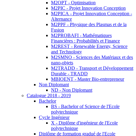
M2OPT - Optimisation
M2PIC - Projet Innovation Conception
M2PICA - Projet Innovation Conception -
Alternance
M2PPF - Physique des Plasmas et de la
Fusion
M2PROBAFI - Mathématiques
Financières : Probabilités et Finance
M2REST - Renewable Energy, Science
and Technology
M2SMNO - Sciences des Matériaux et des
nano-objets
M2TRADD - Transport et Développement
Durable - TRADD
MBIOENT - Master Bio-entrepreneur
Non Diplomant
ND - Non Diplomant
Catalogue 2018 - 2019
Bachelor
BS - Bachelor of Science de l'Ecole
polytechnique
Cycle Ingénieur
X - Diplôme d'ingénieur de l'Ecole
polytechnique
Diplôme de formation gradué de l'Ecole