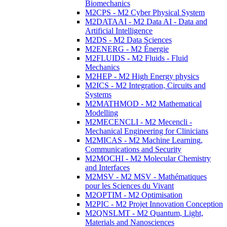
Biomechanics
M2CPS - M2 Cyber Physical System
M2DATAAI - M2 Data AI - Data and
Artificial Intelligence
M2DS - M2 Data Sciences
M2ENERG - M2 Énergie
M2FLUIDS - M2 Fluids - Fluid
Mechanics
M2HEP - M2 High Energy physics
M2ICS - M2 Integration, Circuits and
Systems
M2MATHMOD - M2 Mathematical
Modelling
M2MECENCLI - M2 Mecencli -
Mechanical Engineering for Clinicians
M2MICAS - M2 Machine Learning,
Communications and Security
M2MOCHI - M2 Molecular Chemistry
and Interfaces
M2MSV - M2 MSV - Mathématiques
pour les Sciences du Vivant
M2OPTIM - M2 Optimisation
M2PIC - M2 Projet Innovation Conception
M2QNSLMT - M2 Quantum, Light,
Materials and Nanosciences