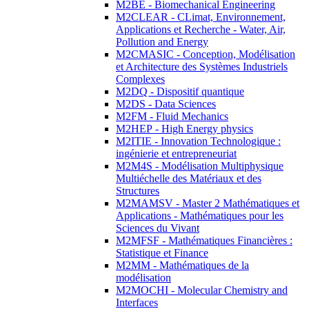
M2BE - Biomechanical Engineering
M2CLEAR - CLimat, Environnement,
Applications et Recherche - Water, Air,
Pollution and Energy
M2CMASIC - Conception, Modélisation
et Architecture des Systèmes Industriels
Complexes
M2DQ - Dispositif quantique
M2DS - Data Sciences
M2FM - Fluid Mechanics
M2HEP - High Energy physics
M2ITIE - Innovation Technologique :
ingénierie et entrepreneuriat
M2M4S - Modélisation Multiphysique
Multiéchelle des Matériaux et des
Structures
M2MAMSV - Master 2 Mathématiques et
Applications - Mathématiques pour les
Sciences du Vivant
M2MFSF - Mathématiques Financières :
Statistique et Finance
M2MM - Mathématiques de la
modélisation
M2MOCHI - Molecular Chemistry and
Interfaces