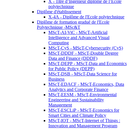
X - Titre d’Ingénieur diplômé de l’École
polytechnique
Diplôme d'établissement
X-4A - Diplôme de l'Ecole polytechnique
Diplôme de formation gradué de l'Ecole
Polytechnique -MSc&T
MScT-AI-ViC - MScT-Artificial
Intelligence and Advanced Visual
Computing
MScT-CyS - MScT-Cybersecurity (CyS)
MScT-DDDF - MScT-Double Degree
Data and Finance (DDDF)
MScT-DEPP - MScT-Data and Economics
for Public Policy (DEPP)
MScT-DSB - MScT-Data Science for
Business
MScT-EDACF - MScT-Economics, Data
Analytics and Corporate Finance
MScT-EESM - MScT-Environmental
Engineering and Sustainability
Management
MScT-ESCLiP - MScT-Economics for
Smart Cities and Climate Policy
MScT-IOT - MScT-Internet of Things :
Innovation and Management Program