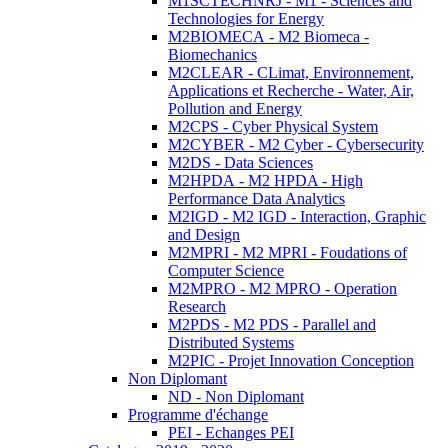
M1SCTECHNRJ - M1 - Sciences and
Technologies for Energy
M2BIOMECA - M2 Biomeca -
Biomechanics
M2CLEAR - CLimat, Environnement,
Applications et Recherche - Water, Air,
Pollution and Energy
M2CPS - Cyber Physical System
M2CYBER - M2 Cyber - Cybersecurity
M2DS - Data Sciences
M2HPDA - M2 HPDA - High
Performance Data Analytics
M2IGD - M2 IGD - Interaction, Graphic
and Design
M2MPRI - M2 MPRI - Foudations of
Computer Science
M2MPRO - M2 MPRO - Operation
Research
M2PDS - M2 PDS - Parallel and
Distributed Systems
M2PIC - Projet Innovation Conception
Non Diplomant
ND - Non Diplomant
Programme d'échange
PEI - Echanges PEI