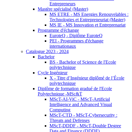
Entrepreneurs
Mastère spécialisé (Master)
MS ETRE - MS Energies Renouvelables :
Technologies et Entrepreneuriat (Master)
MS IE - MS Innovation et Entreprenariat
Programme d'échange
EuroteQ - Diplôme EuroteQ
PEI - Programmes d'échange
internationaux
Catalogue 2023 - 2024
Bachelor
BS - Bachelor of Science de l'Ecole
polytechnique
Cycle Ingénieur
X - Titre d’Ingénieur diplômé de l’École
polytechnique
Diplôme de formation gradué de l'Ecole
Polytechnique -MSc&T
MScT-AI-ViC - MScT-Artificial
Intelligence and Advanced Visual
Computing
MScT-CTD - MScT-Cybersecurity :
Threats and Defenses
MScT-DDDF - MScT-Double Degree
Data and Finance (DDDF)