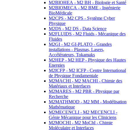
M2BIOHEA - M2 BH - Biologie et Santé
M2BIOMECA - M2 BME - Ingénierie
BioMédicale
M2CPS - M2 CPS - Système Cyber
Physique
M2DS - M2 DS - Data Science
M2FLUIDS - M2 Fluids - Mécanique des
Fluides
M2GI - M2 GI-PLATO - Grandes
installations - Plasmas, Lasers,
Accélérateurs, Tokamaks
M2HEP - M2 HEP - Physique des Hautes
Energies
M2ICFP - M2 ICFP - Centre International
de Physique Fondamentale
M2MACHI - M2 MACHI - Chimie des
Matériaux et Interfaces
M2MARES - M2 PBR - Physique par
Recherche
M2MATHMOD - M2 MM - Modélisation
Mathématique
M2MECENCLI - M2 MECENCLI -
Génie Mécanique pour les Cliniciens
M2MOCHI - M2 MoChI - Chimie
Moléculaire et Interfaces