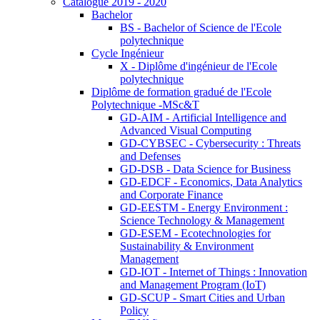
Catalogue 2019 - 2020
Bachelor
BS - Bachelor of Science de l'Ecole
polytechnique
Cycle Ingénieur
X - Diplôme d'ingénieur de l'Ecole
polytechnique
Diplôme de formation gradué de l'Ecole
Polytechnique -MSc&T
GD-AIM - Artificial Intelligence and
Advanced Visual Computing
GD-CYBSEC - Cybersecurity : Threats
and Defenses
GD-DSB - Data Science for Business
GD-EDCF - Economics, Data Analytics
and Corporate Finance
GD-EESTM - Energy Environment :
Science Technology & Management
GD-ESEM - Ecotechnologies for
Sustainability & Environment
Management
GD-IOT - Internet of Things : Innovation
and Management Program (IoT)
GD-SCUP - Smart Cities and Urban
Policy