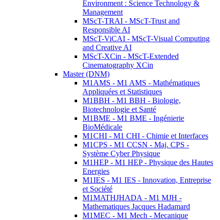
Environment : Science Technology &
Management
MScT-TRAI - MScT-Trust and
Responsible AI
MScT-ViCAI - MScT-Visual Computing
and Creative AI
MScT-XCin - MScT-Extended
Cinematography XCin
Master (DNM)
M1AMS - M1 AMS - Mathématiques
Appliquées et Statistiques
M1BBH - M1 BBH - Biologie,
Biotechnologie et Santé
M1BME - M1 BME - Ingénierie
BioMédicale
M1CHI - M1 CHI - Chimie et Interfaces
M1CPS - M1 CCSN - Maj. CPS -
Système Cyber Physique
M1HEP - M1 HEP - Physique des Hautes
Energies
M1IES - M1 IES - Innovation, Entreprise
et Société
M1MATHJHADA - M1 MJH -
Mathematiques Jacques Hadamard
M1MEC - M1 Mech - Mecanique