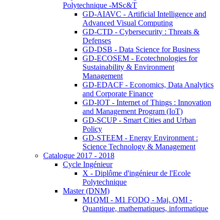
Polytechnique -MSc&T
GD-AIAVC - Artificial Intelligence and
Advanced Visual Computing
GD-CTD - Cybersecurity : Threats &
Defenses
GD-DSB - Data Science for Business
GD-ECOSEM - Ecotechnologies for
Sustainability & Environment
Management
GD-EDACF - Economics, Data Analytics
and Corporate Finance
GD-IOT - Internet of Things : Innovation
and Management Program (IoT)
GD-SCUP - Smart Cities and Urban
Policy
GD-STEEM - Energy Environment :
Science Technology & Management
Catalogue 2017 - 2018
Cycle Ingénieur
X - Diplôme d'ingénieur de l'Ecole
Polytechnique
Master (DNM)
M1QMI - M1 FODQ - Maj. QMI -
Quantique, mathematiques, informatique