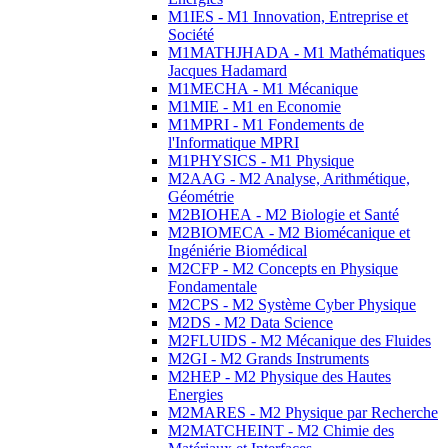
M1IES - M1 Innovation, Entreprise et
Société
M1MATHJHADA - M1 Mathématiques
Jacques Hadamard
M1MECHA - M1 Mécanique
M1MIE - M1 en Economie
M1MPRI - M1 Fondements de
l'Informatique MPRI
M1PHYSICS - M1 Physique
M2AAG - M2 Analyse, Arithmétique,
Géométrie
M2BIOHEA - M2 Biologie et Santé
M2BIOMECA - M2 Biomécanique et
Ingéniérie Biomédical
M2CFP - M2 Concepts en Physique
Fondamentale
M2CPS - M2 Système Cyber Physique
M2DS - M2 Data Science
M2FLUIDS - M2 Mécanique des Fluides
M2GI - M2 Grands Instruments
M2HEP - M2 Physique des Hautes
Energies
M2MARES - M2 Physique par Recherche
M2MATCHEINT - M2 Chimie des