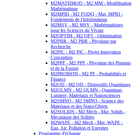
M2MATHMOD - M2 MM - Modélisation
Mathématique
M2MPRI - M2 FODQ - Maj. MPRI -
Fondements de l'Informatique
M2MSV - M2 MSV - Mathématiques
pour les Sciences du Vivant
M2OPTIM - M2 OPT - Optimisation
M2PBR - M2 PBR - Physique par
Recherche
M2PIC - M2 PIC - Projet Innovation
Conception
M2PPF - M2 PPF - Physique des Plasmas
et de la Fusion
M2PROBFIN - M2 PF - Probabilités et
Finance
M2QD - M2 QD - Dispositifs Quantiques
M2QLMN - M2 QLMN - Quantique,
Lumiere, Materiaux et Nanosciences
M2SMNO - M2 SMNO - Science des
Materiaux et des Nano-Objets
M2SOLIDS - M2 Mech - Maj. Solids -
Mecanique des Solides
M2WAPE - M2 Mech - Maj. WAPE -
Eau, Air, Pollution et Energies
Programme d'échange