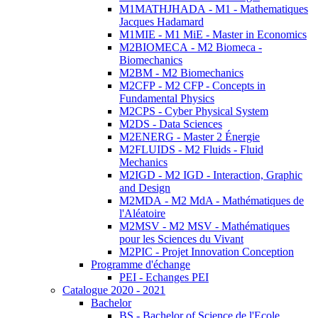
M1MATHJHADA - M1 - Mathematiques
Jacques Hadamard
M1MIE - M1 MiE - Master in Economics
M2BIOMECA - M2 Biomeca -
Biomechanics
M2BM - M2 Biomechanics
M2CFP - M2 CFP - Concepts in
Fundamental Physics
M2CPS - Cyber Physical System
M2DS - Data Sciences
M2ENERG - Master 2 Énergie
M2FLUIDS - M2 Fluids - Fluid
Mechanics
M2IGD - M2 IGD - Interaction, Graphic
and Design
M2MDA - M2 MdA - Mathématiques de
l'Aléatoire
M2MSV - M2 MSV - Mathématiques
pour les Sciences du Vivant
M2PIC - Projet Innovation Conception
Programme d'échange
PEI - Echanges PEI
Catalogue 2020 - 2021
Bachelor
BS - Bachelor of Science de l'Ecole