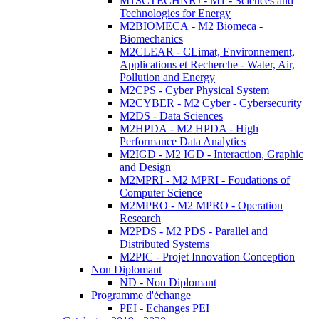
M1SCTECHNRJ - M1 - Sciences and
Technologies for Energy
M2BIOMECA - M2 Biomeca -
Biomechanics
M2CLEAR - CLimat, Environnement,
Applications et Recherche - Water, Air,
Pollution and Energy
M2CPS - Cyber Physical System
M2CYBER - M2 Cyber - Cybersecurity
M2DS - Data Sciences
M2HPDA - M2 HPDA - High
Performance Data Analytics
M2IGD - M2 IGD - Interaction, Graphic
and Design
M2MPRI - M2 MPRI - Foudations of
Computer Science
M2MPRO - M2 MPRO - Operation
Research
M2PDS - M2 PDS - Parallel and
Distributed Systems
M2PIC - Projet Innovation Conception
Non Diplomant
ND - Non Diplomant
Programme d'échange
PEI - Echanges PEI