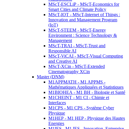
MScT-ESCLiP - MScT-Economics for
Smart Cities and Climate Policy
MScT-IOT - MScT-Internet of Things :
Innovation and Management Program
(IoT)
MScT-STEEM - MScT-Energy
Environment : Science Technology &
Management
MScT-TRAI - MScT-Trust and
Responsible AI
MScT-ViCAI - MScT-Visual Computing
and Creative AI
MScT-XCin - MScT-Extended
Cinematography XCin
Master (DNM)
M1APPMATH - M1 APPMS -
Mathématiques Appliquées et Statistiques
M1BIOHEA - M1 BH - Biologie et Santé
M1CHEINT - M1 CI - Chimie et
Interfaces
M1CPS - M1 CPS - Système Cyber
Physique
M1HEP - M1 HEP - Physique des Hautes
Energies
M1IES - M1 IES - Innovation, Entreprise