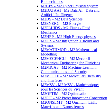
Biomechanics
M2CPS - M2 Cyber Physical System
M2DATAAI - M2 Data AI - Data and
Artificial Intelligence
M2DS - M2 Data Sciences
M2ENERG - M2 Énergie
M2FLUIDS - M2 Fluids - Fluid
Mechanics
M2HEP - M2 High Energy physics
M2ICS - M2 Integration, Circuits and
Systems
M2MATHMOD - M2 Mathematical
Modelling
M2MECENCLI - M2 Mecencli -
Mechanical Engineering for Clinicians
M2MICAS - M2 Machine Learning,
Communications and Security
M2MOCHI - M2 Molecular Chemistry
and Interfaces
M2MSV - M2 MSV - Mathématiques
pour les Sciences du Vivant
M2OPTIM - M2 Optimisation
M2PIC - M2 Projet Innovation Conception
M2QNSLMT - M2 Quantum, Light,
Materials and Nanosciences