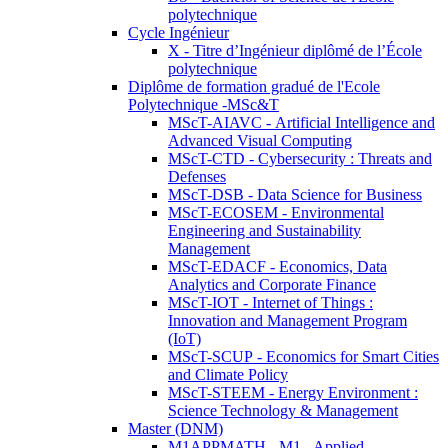
polytechnique
Cycle Ingénieur
X - Titre d’Ingénieur diplômé de l’École
polytechnique
Diplôme de formation gradué de l'Ecole
Polytechnique -MSc&T
MScT-AIAVC - Artificial Intelligence and
Advanced Visual Computing
MScT-CTD - Cybersecurity : Threats and
Defenses
MScT-DSB - Data Science for Business
MScT-ECOSEM - Environmental
Engineering and Sustainability
Management
MScT-EDACF - Economics, Data
Analytics and Corporate Finance
MScT-IOT - Internet of Things :
Innovation and Management Program
(IoT)
MScT-SCUP - Economics for Smart Cities
and Climate Policy
MScT-STEEM - Energy Environment :
Science Technology & Management
Master (DNM)
M1APPMATH - M1 - Applied