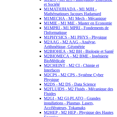
et Société
M1MATHJHADA - M1 MJH -
Mathématiques Jacques Hadamard
M1MECHA - M1 Mech - Mécanique
M1MIE - M1 MiE - Master en Economie
M1MPRI - M1 MPRI - Fondements de
l'Informatique
M1PHYSICS - M1 PHYS - Physique
M2AAG - M2 AAG - Analyse,
Arithmétique, Géométrie
M2BIOHEA - M2 BH - Biologie et Santé
M2BIOMECA - M2 BME - Ingénierie
BioMédicale
M2CHEINT - M2 CI - Chimie et
Interfaces
M2CPS - M2 CPS - Système Cyber
Physique
M2DS - M2 DS - Data Science
M2FLUIDS - M2 Fluids - Mécanique des
Fluides
M2GI - M2 GI-PLATO - Grandes
installations - Plasmas, Lasers,
Accélérateurs, Tokamaks
M2HEP - M2 HEP - Physique des Hautes