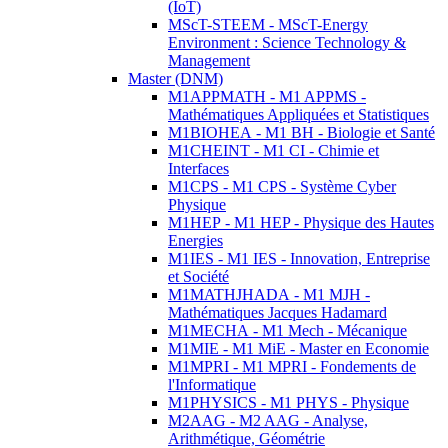
(IoT)
MScT-STEEM - MScT-Energy
Environment : Science Technology &
Management
Master (DNM)
M1APPMATH - M1 APPMS -
Mathématiques Appliquées et Statistiques
M1BIOHEA - M1 BH - Biologie et Santé
M1CHEINT - M1 CI - Chimie et
Interfaces
M1CPS - M1 CPS - Système Cyber
Physique
M1HEP - M1 HEP - Physique des Hautes
Energies
M1IES - M1 IES - Innovation, Entreprise
et Société
M1MATHJHADA - M1 MJH -
Mathématiques Jacques Hadamard
M1MECHA - M1 Mech - Mécanique
M1MIE - M1 MiE - Master en Economie
M1MPRI - M1 MPRI - Fondements de
l'Informatique
M1PHYSICS - M1 PHYS - Physique
M2AAG - M2 AAG - Analyse,
Arithmétique, Géométrie