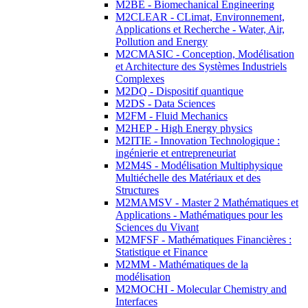
M2BE - Biomechanical Engineering
M2CLEAR - CLimat, Environnement,
Applications et Recherche - Water, Air,
Pollution and Energy
M2CMASIC - Conception, Modélisation
et Architecture des Systèmes Industriels
Complexes
M2DQ - Dispositif quantique
M2DS - Data Sciences
M2FM - Fluid Mechanics
M2HEP - High Energy physics
M2ITIE - Innovation Technologique :
ingénierie et entrepreneuriat
M2M4S - Modélisation Multiphysique
Multiéchelle des Matériaux et des
Structures
M2MAMSV - Master 2 Mathématiques et
Applications - Mathématiques pour les
Sciences du Vivant
M2MFSF - Mathématiques Financières :
Statistique et Finance
M2MM - Mathématiques de la
modélisation
M2MOCHI - Molecular Chemistry and
Interfaces