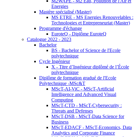
M2WAPE - M2 Eau, Pollution de l'Air et
Energies
Mastère spécialisé (Master)
MS ETRE - MS Energies Renouvelables :
Technologies et Entrepreneuriat (Master)
Programme d'échange
EuroteQ - Diplôme EuroteQ
Catalogue 2022 - 2023
Bachelor
BS - Bachelor of Science de l'Ecole
polytechnique
Cycle Ingénieur
X - Titre d’Ingénieur diplômé de l’École
polytechnique
Diplôme de formation gradué de l'Ecole
Polytechnique -MSc&T
MScT-AI-ViC - MScT-Artificial
Intelligence and Advanced Visual
Computing
MScT-CTD - MScT-Cybersecurity :
Threats and Defenses
MScT-DSB - MScT-Data Science for
Business
MScT-EDACF - MScT-Economics, Data
Analytics and Corporate Finance