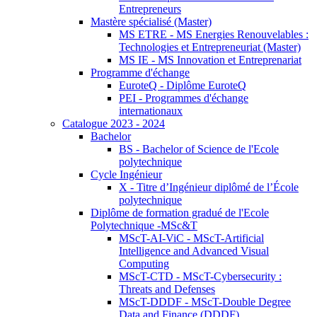
Entrepreneurs
Mastère spécialisé (Master)
MS ETRE - MS Energies Renouvelables :
Technologies et Entrepreneuriat (Master)
MS IE - MS Innovation et Entreprenariat
Programme d'échange
EuroteQ - Diplôme EuroteQ
PEI - Programmes d'échange
internationaux
Catalogue 2023 - 2024
Bachelor
BS - Bachelor of Science de l'Ecole
polytechnique
Cycle Ingénieur
X - Titre d’Ingénieur diplômé de l’École
polytechnique
Diplôme de formation gradué de l'Ecole
Polytechnique -MSc&T
MScT-AI-ViC - MScT-Artificial
Intelligence and Advanced Visual
Computing
MScT-CTD - MScT-Cybersecurity :
Threats and Defenses
MScT-DDDF - MScT-Double Degree
Data and Finance (DDDF)