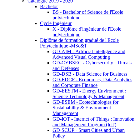
Catalogue 2019 - 2020
Bachelor
BS - Bachelor of Science de l'Ecole
polytechnique
Cycle Ingénieur
X - Diplôme d'ingénieur de l'Ecole
polytechnique
Diplôme de formation gradué de l'Ecole
Polytechnique -MSc&T
GD-AIM - Artificial Intelligence and
Advanced Visual Computing
GD-CYBSEC - Cybersecurity : Threats
and Defenses
GD-DSB - Data Science for Business
GD-EDCF - Economics, Data Analytics
and Corporate Finance
GD-EESTM - Energy Environment :
Science Technology & Management
GD-ESEM - Ecotechnologies for
Sustainability & Environment
Management
GD-IOT - Internet of Things : Innovation
and Management Program (IoT)
GD-SCUP - Smart Cities and Urban
Policy