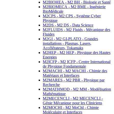
M2BIOHEA - M2 BH - Biologie et Santé
M2BIOMECA - M2 BME - Ingénierie
BioMédicale
M2CPS - M2 CPS - Système Cyber
Physique
M2DS - M2 DS - Data Science
M2FLUIDS - M2 Fluids - Mécanique des
Fluides
M2GI - M2 GI-PLATO - Grandes
installations - Plasmas, Lasers,
Accélérateurs, Tokamaks
M2HEP - M2 HEP - Physique des Hautes
Energies
M2ICFP - M2 ICFP - Centre International
de Physique Fondamentale
M2MACHI - M2 MACHI - Chimie des
Matériaux et Interfaces
M2MARES - M2 PBR - Physique par
Recherche
M2MATHMOD - M2 MM - Modélisation
Mathématique
M2MECENCLI - M2 MECENCLI -
Génie Mécanique pour les Cliniciens
M2MOCHI - M2 MoChI - Chimie
Moléculaire et Interfaces