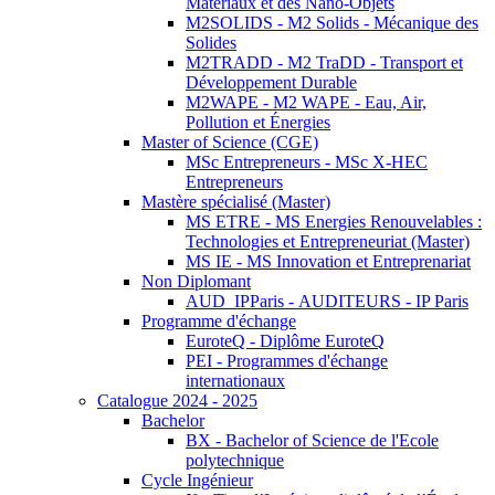
Matériaux et des Nano-Objets
M2SOLIDS - M2 Solids - Mécanique des
Solides
M2TRADD - M2 TraDD - Transport et
Développement Durable
M2WAPE - M2 WAPE - Eau, Air,
Pollution et Énergies
Master of Science (CGE)
MSc Entrepreneurs - MSc X-HEC
Entrepreneurs
Mastère spécialisé (Master)
MS ETRE - MS Energies Renouvelables :
Technologies et Entrepreneuriat (Master)
MS IE - MS Innovation et Entreprenariat
Non Diplomant
AUD_IPParis - AUDITEURS - IP Paris
Programme d'échange
EuroteQ - Diplôme EuroteQ
PEI - Programmes d'échange
internationaux
Catalogue 2024 - 2025
Bachelor
BX - Bachelor of Science de l'Ecole
polytechnique
Cycle Ingénieur