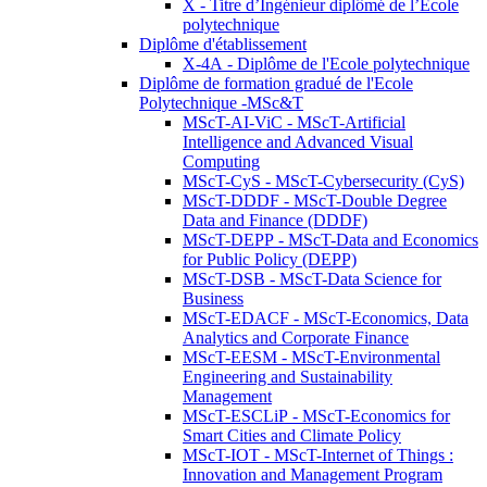
X - Titre d’Ingénieur diplômé de l’École
polytechnique
Diplôme d'établissement
X-4A - Diplôme de l'Ecole polytechnique
Diplôme de formation gradué de l'Ecole
Polytechnique -MSc&T
MScT-AI-ViC - MScT-Artificial
Intelligence and Advanced Visual
Computing
MScT-CyS - MScT-Cybersecurity (CyS)
MScT-DDDF - MScT-Double Degree
Data and Finance (DDDF)
MScT-DEPP - MScT-Data and Economics
for Public Policy (DEPP)
MScT-DSB - MScT-Data Science for
Business
MScT-EDACF - MScT-Economics, Data
Analytics and Corporate Finance
MScT-EESM - MScT-Environmental
Engineering and Sustainability
Management
MScT-ESCLiP - MScT-Economics for
Smart Cities and Climate Policy
MScT-IOT - MScT-Internet of Things :
Innovation and Management Program