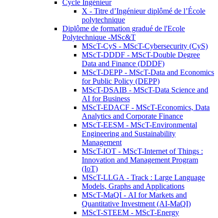
Cycle Ingénieur
X - Titre d’Ingénieur diplômé de l’École
polytechnique
Diplôme de formation gradué de l'Ecole
Polytechnique -MSc&T
MScT-CyS - MScT-Cybersecurity (CyS)
MScT-DDDF - MScT-Double Degree
Data and Finance (DDDF)
MScT-DEPP - MScT-Data and Economics
for Public Policy (DEPP)
MScT-DSAIB - MScT-Data Science and
AI for Business
MScT-EDACF - MScT-Economics, Data
Analytics and Corporate Finance
MScT-EESM - MScT-Environmental
Engineering and Sustainability
Management
MScT-IOT - MScT-Internet of Things :
Innovation and Management Program
(IoT)
MScT-LLGA - Track : Large Language
Models, Graphs and Applications
MScT-MaQI - AI for Markets and
Quantitative Investment (AI-MaQI)
MScT-STEEM - MScT-Energy