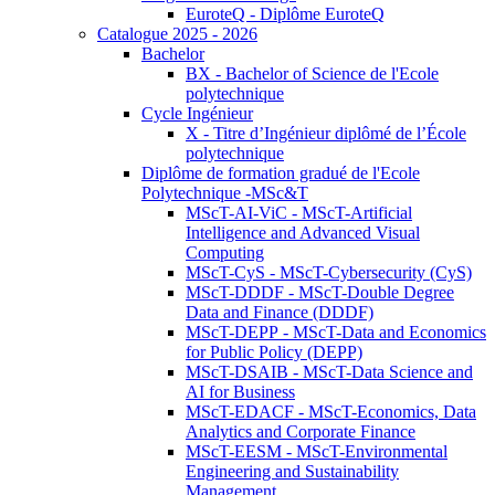
EuroteQ - Diplôme EuroteQ
Catalogue 2025 - 2026
Bachelor
BX - Bachelor of Science de l'Ecole
polytechnique
Cycle Ingénieur
X - Titre d’Ingénieur diplômé de l’École
polytechnique
Diplôme de formation gradué de l'Ecole
Polytechnique -MSc&T
MScT-AI-ViC - MScT-Artificial
Intelligence and Advanced Visual
Computing
MScT-CyS - MScT-Cybersecurity (CyS)
MScT-DDDF - MScT-Double Degree
Data and Finance (DDDF)
MScT-DEPP - MScT-Data and Economics
for Public Policy (DEPP)
MScT-DSAIB - MScT-Data Science and
AI for Business
MScT-EDACF - MScT-Economics, Data
Analytics and Corporate Finance
MScT-EESM - MScT-Environmental
Engineering and Sustainability
Management