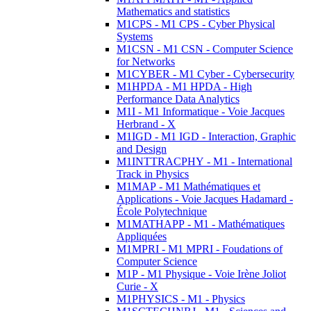
Mathematics and statistics
M1CPS - M1 CPS - Cyber Physical
Systems
M1CSN - M1 CSN - Computer Science
for Networks
M1CYBER - M1 Cyber - Cybersecurity
M1HPDA - M1 HPDA - High
Performance Data Analytics
M1I - M1 Informatique - Voie Jacques
Herbrand - X
M1IGD - M1 IGD - Interaction, Graphic
and Design
M1INTTRACPHY - M1 - International
Track in Physics
M1MAP - M1 Mathématiques et
Applications - Voie Jacques Hadamard -
École Polytechnique
M1MATHAPP - M1 - Mathématiques
Appliquées
M1MPRI - M1 MPRI - Foudations of
Computer Science
M1P - M1 Physique - Voie Irène Joliot
Curie - X
M1PHYSICS - M1 - Physics