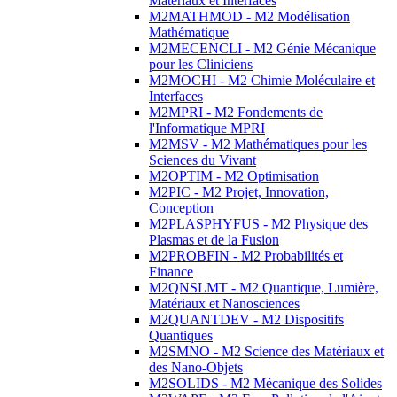
Matériaux et Interfaces
M2MATHMOD - M2 Modélisation
Mathématique
M2MECENCLI - M2 Génie Mécanique
pour les Cliniciens
M2MOCHI - M2 Chimie Moléculaire et
Interfaces
M2MPRI - M2 Fondements de
l'Informatique MPRI
M2MSV - M2 Mathématiques pour les
Sciences du Vivant
M2OPTIM - M2 Optimisation
M2PIC - M2 Projet, Innovation,
Conception
M2PLASPHYFUS - M2 Physique des
Plasmas et de la Fusion
M2PROBFIN - M2 Probabilités et
Finance
M2QNSLMT - M2 Quantique, Lumière,
Matériaux et Nanosciences
M2QUANTDEV - M2 Dispositifs
Quantiques
M2SMNO - M2 Science des Matériaux et
des Nano-Objets
M2SOLIDS - M2 Mécanique des Solides