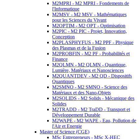
M2MPRI - M2 MPRI - Fondements de
l'Informatique
M2MSV - M2 MSV - Mathématiques
pour les Sciences du Vivant
M2OPTIM - M2 OPT - Optimisation
M2PIC - M2 PIC - Projet, Innovation,
Conception
M2PLASPHYFUS - M2 PPF - Physique
des Plasmas et de la Fusion
M2PROBFIN - M2 PF - Probabilités et
Finance
M2QLMN - M2 QLMN - Quantique,
Lumière, Matériaux et Nanosciences
M2QUANTDEV - M2 QD - Dispositifs
Quantiques
M2SMNO - M2 SMNO - Science des
Matériaux et des Nano-Objets
M2SOLIDS - M2 Solids - Mécanique des
Solides
M2TRADD - M2 TraDD - Transport et
Développement Durable
M2WAPE - M2 WAPE - Eau, Pollution de
l'Air et Energie
Master of Science (CGE)
MSc Entrepreneurs - MSc X-HEC