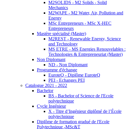
M2SOLIDS - M2 Solids - Solid
Mechanics
M2WAPE - M2 Water, Air, Pollution and
Energy
MSc Entrepreneurs - MSc X-HEC
Entrepreneurs
Mastère spécialisé (Master)
M2REST - Renewable Energy, Science
and Technology
MS ETRE - MS Energies Renouvelables :
Technologies & Entrepreneuriat (Master)
Non Diplomant
ND - Non Diplomant
Programme d'échange
EuroteQ - Diplôme EuroteQ
PEI - Echanges PEI
Catalogue 2021 - 2022
Bachelor
BS - Bachelor of Science de l'Ecole
polytechnique
Cycle Ingénieur
X - Titre d’Ingénieur diplômé de l’École
polytechnique
Diplôme de formation gradué de l'Ecole
Polytechnique -MSc&T