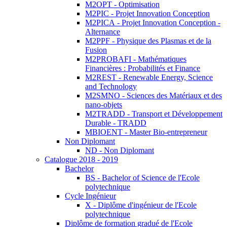
M2OPT - Optimisation
M2PIC - Projet Innovation Conception
M2PICA - Projet Innovation Conception -
Alternance
M2PPF - Physique des Plasmas et de la
Fusion
M2PROBAFI - Mathématiques
Financières : Probabilités et Finance
M2REST - Renewable Energy, Science
and Technology
M2SMNO - Sciences des Matériaux et des
nano-objets
M2TRADD - Transport et Développement
Durable - TRADD
MBIOENT - Master Bio-entrepreneur
Non Diplomant
ND - Non Diplomant
Catalogue 2018 - 2019
Bachelor
BS - Bachelor of Science de l'Ecole
polytechnique
Cycle Ingénieur
X - Diplôme d'ingénieur de l'Ecole
polytechnique
Diplôme de formation gradué de l'Ecole