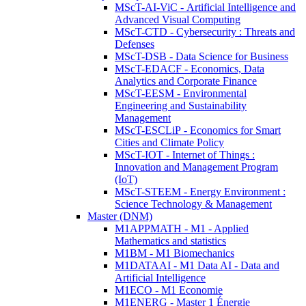
MScT-AI-ViC - Artificial Intelligence and
Advanced Visual Computing
MScT-CTD - Cybersecurity : Threats and
Defenses
MScT-DSB - Data Science for Business
MScT-EDACF - Economics, Data
Analytics and Corporate Finance
MScT-EESM - Environmental
Engineering and Sustainability
Management
MScT-ESCLiP - Economics for Smart
Cities and Climate Policy
MScT-IOT - Internet of Things :
Innovation and Management Program
(IoT)
MScT-STEEM - Energy Environment :
Science Technology & Management
Master (DNM)
M1APPMATH - M1 - Applied
Mathematics and statistics
M1BM - M1 Biomechanics
M1DATAAI - M1 Data AI - Data and
Artificial Intelligence
M1ECO - M1 Economie
M1ENERG - Master 1 Énergie