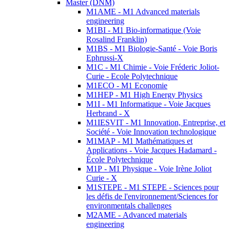
Master (DNM)
M1AME - M1 Advanced materials
engineering
M1BI - M1 Bio-informatique (Voie
Rosalind Franklin)
M1BS - M1 Biologie-Santé - Voie Boris
Ephrussi-X
M1C - M1 Chimie - Voie Fréderic Joliot-
Curie - Ecole Polytechnique
M1ECO - M1 Economie
M1HEP - M1 High Energy Physics
M1I - M1 Informatique - Voie Jacques
Herbrand - X
M1IESVIT - M1 Innovation, Entreprise, et
Société - Voie Innovation technologique
M1MAP - M1 Mathématiques et
Applications - Voie Jacques Hadamard -
École Polytechnique
M1P - M1 Physique - Voie Irène Joliot
Curie - X
M1STEPE - M1 STEPE - Sciences pour
les défis de l'environnement/Sciences for
environmentals challenges
M2AME - Advanced materials
engineering