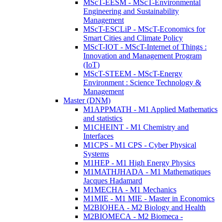
MScT-EESM - MScT-Environmental
Engineering and Sustainability
Management
MScT-ESCLiP - MScT-Economics for
Smart Cities and Climate Policy
MScT-IOT - MScT-Internet of Things :
Innovation and Management Program
(IoT)
MScT-STEEM - MScT-Energy
Environment : Science Technology &
Management
Master (DNM)
M1APPMATH - M1 Applied Mathematics
and statistics
M1CHEINT - M1 Chemistry and
Interfaces
M1CPS - M1 CPS - Cyber Physical
Systems
M1HEP - M1 High Energy Physics
M1MATHJHADA - M1 Mathematiques
Jacques Hadamard
M1MECHA - M1 Mechanics
M1MIE - M1 MIE - Master in Economics
M2BIOHEA - M2 Biology and Health
M2BIOMECA - M2 Biomeca -