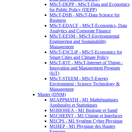
MScT-DEPP - MScT-Data and Economics
for Public Policy (DEPP)
MScT-DSB - MScT-Data Science for
Business
MScT-EDACF - MScT-Economics, Data
Analytics and Corporate Finance
MScT-EESM - MScT-Environmental
Engineering and Sustainability
Management
MScT-ESCLiP - MScT-Economics for
Smart Cities and Climate Policy
MScT-IOT - MScT-Internet of Things :
Innovation and Management Program
(IoT)
MScT-STEEM - MScT-Energy
Environment : Science Technology &
Management
Master (DNM)
M1APPMATH - M1 Mathématiques
Appliquées et Statistiques
M1BIOHEA - M1 Biologie et Santé
M1CHEINT - M1 Chimie et Interfaces
M1CPS - M1 Système Cyber Physique
M1HEP - M1 Physique des Hautes
Energies