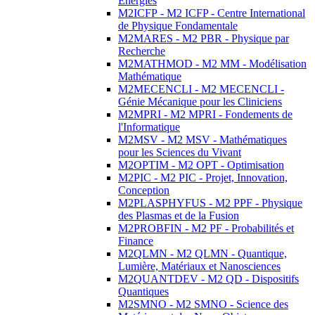
Energies
M2ICFP - M2 ICFP - Centre International
de Physique Fondamentale
M2MARES - M2 PBR - Physique par
Recherche
M2MATHMOD - M2 MM - Modélisation
Mathématique
M2MECENCLI - M2 MECENCLI -
Génie Mécanique pour les Cliniciens
M2MPRI - M2 MPRI - Fondements de
l'Informatique
M2MSV - M2 MSV - Mathématiques
pour les Sciences du Vivant
M2OPTIM - M2 OPT - Optimisation
M2PIC - M2 PIC - Projet, Innovation,
Conception
M2PLASPHYFUS - M2 PPF - Physique
des Plasmas et de la Fusion
M2PROBFIN - M2 PF - Probabilités et
Finance
M2QLMN - M2 QLMN - Quantique,
Lumière, Matériaux et Nanosciences
M2QUANTDEV - M2 QD - Dispositifs
Quantiques
M2SMNO - M2 SMNO - Science des