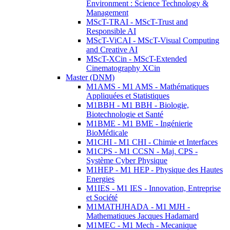
Environment : Science Technology &
Management
MScT-TRAI - MScT-Trust and
Responsible AI
MScT-ViCAI - MScT-Visual Computing
and Creative AI
MScT-XCin - MScT-Extended
Cinematography XCin
Master (DNM)
M1AMS - M1 AMS - Mathématiques
Appliquées et Statistiques
M1BBH - M1 BBH - Biologie,
Biotechnologie et Santé
M1BME - M1 BME - Ingénierie
BioMédicale
M1CHI - M1 CHI - Chimie et Interfaces
M1CPS - M1 CCSN - Maj. CPS -
Système Cyber Physique
M1HEP - M1 HEP - Physique des Hautes
Energies
M1IES - M1 IES - Innovation, Entreprise
et Société
M1MATHJHADA - M1 MJH -
Mathematiques Jacques Hadamard
M1MEC - M1 Mech - Mecanique