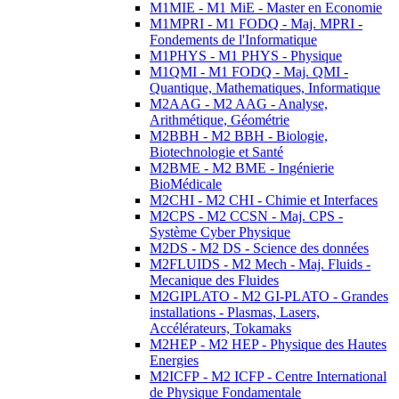
M1MIE - M1 MiE - Master en Economie
M1MPRI - M1 FODQ - Maj. MPRI -
Fondements de l'Informatique
M1PHYS - M1 PHYS - Physique
M1QMI - M1 FODQ - Maj. QMI -
Quantique, Mathematiques, Informatique
M2AAG - M2 AAG - Analyse,
Arithmétique, Géométrie
M2BBH - M2 BBH - Biologie,
Biotechnologie et Santé
M2BME - M2 BME - Ingénierie
BioMédicale
M2CHI - M2 CHI - Chimie et Interfaces
M2CPS - M2 CCSN - Maj. CPS -
Système Cyber Physique
M2DS - M2 DS - Science des données
M2FLUIDS - M2 Mech - Maj. Fluids -
Mecanique des Fluides
M2GIPLATO - M2 GI-PLATO - Grandes
installations - Plasmas, Lasers,
Accélérateurs, Tokamaks
M2HEP - M2 HEP - Physique des Hautes
Energies
M2ICFP - M2 ICFP - Centre International
de Physique Fondamentale