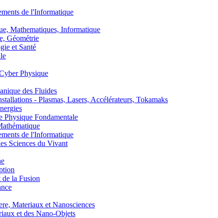
nts de l'Informatique
, Mathematiques, Informatique
, Géométrie
ie et Santé
le
Cyber Physique
nique des Fluides
lations - Plasmas, Lasers, Accélérateurs, Tokamaks
nergies
de Physique Fondamentale
athématique
nts de l'Informatique
s Sciences du Vivant
he
ption
 de la Fusion
ance
, Materiaux et Nanosciences
aux et des Nano-Objets