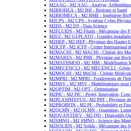
M2AAG - M2 AAG - Analyse, Arithmétique
M2BIOHEA - M2 BH - Biologie et Santé
M2BIOMECA - M2 BME - Ingénierie BioM
M2CPS - M2 CPS - Système Cyber Physiq
M2DS - M2 DS - Data Science
M2FLUIDS - M2 Fluids - Mécanique des Fl
M2GI - M2 GI-PLATO - Grandes installation
M2HEP - M2 HEP - Physique des Hautes E
M2ICFP - M2 ICFP - Centre International 
M2MACHI - M2 MACHI - Chimie des Matéri
M2MARES - M2 PBR - Physique par Rech
M2MATHMOD - M2 MM - Modélisation M
M2MECENCLI - M2 MECENCLI - Génie Méc
M2MOCHI - M2 MoChI - Chimie Moléculaire
M2MPRI - M2 MPRI - Fondements de l'Inf
M2MSV - M2 MSV - Mathématiques pour le
M2OPTIM - M2 OPT - Optimisation
M2PIC - M2 PIC - Projet, Innovation, Conc
M2PLASPHYFUS - M2 PPF - Physique des P
M2PROBFIN - M2 PF - Probabilités et Fin
M2QLMN - M2 QLMN - Quantique, Lumière
M2QUANTDEV - M2 QD - Dispositifs Qua
M2SMNO - M2 SMNO - Science des Matéri
M2SOLIDS - M2 Solids - Mécanique des So