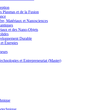
eption
lasmas et de la Fusion
ance
, Matériaux et Nanosciences
ntiques
aux et des Nano-Objets
lides
eloppement Durable
et Énergies
neurs
hnologies et Entrepreneuriat (Master)
chnique
lytechnique