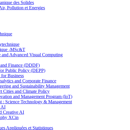
nique des Solides
, Pollution et Energies
chnique
lytechnique
hnique -MSc&T
ce and Advanced Visual Computing
and Finance (DDDF)
r Public Policy (DEPP)
for Business
ytics and Corporate Finance
ring and Sustainability Management
Cities and Climate Policy
ovation and Management Program (IoT)
: Science Technology & Management
 AI
 Creative AI
aphy XCin
ppliquées et Statistiques