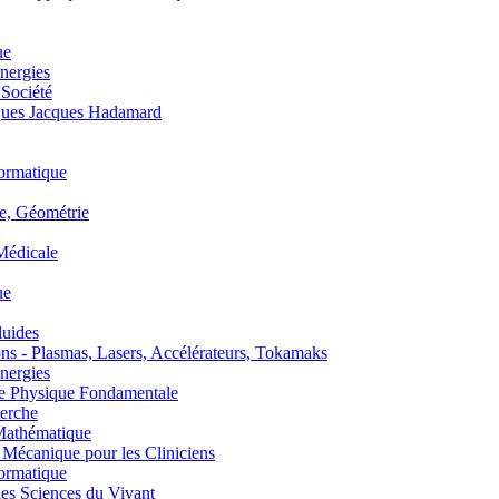
ue
nergies
 Société
es Jacques Hadamard
ormatique
, Géométrie
édicale
ue
uides
s - Plasmas, Lasers, Accélérateurs, Tokamaks
nergies
de Physique Fondamentale
erche
athématique
anique pour les Cliniciens
ormatique
s Sciences du Vivant