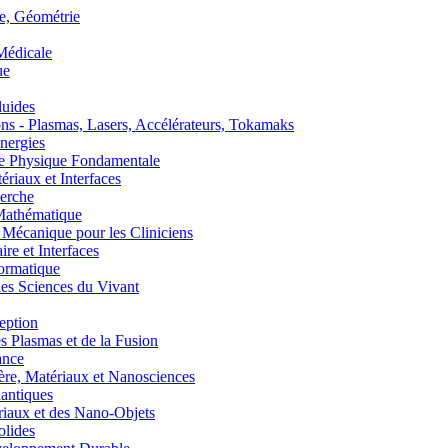
, Géométrie
édicale
ue
uides
s - Plasmas, Lasers, Accélérateurs, Tokamaks
nergies
de Physique Fondamentale
aux et Interfaces
erche
athématique
anique pour les Cliniciens
 et Interfaces
ormatique
s Sciences du Vivant
eption
lasmas et de la Fusion
ance
, Matériaux et Nanosciences
ntiques
aux et des Nano-Objets
lides