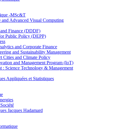
hnique -MSc&T
ce and Advanced Visual Computing
and Finance (DDDF)
r Public Policy (DEPP)
ess
ytics and Corporate Finance
ring and Sustainability Management
Cities and Climate Policy
ovation and Management Program (IoT)
: Science Technology & Management
ppliquées et Statistiques
ue
nergies
 Société
es Jacques Hadamard
ormatique