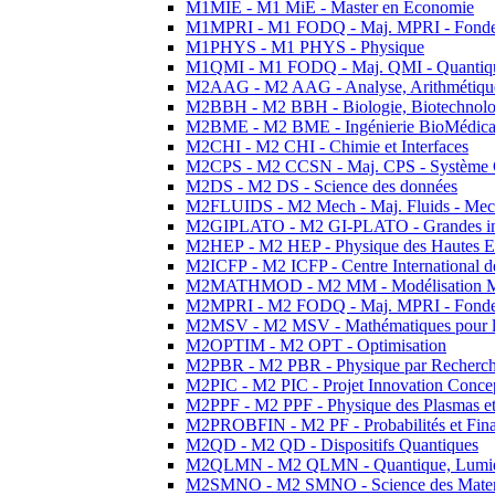
M1MIE - M1 MiE - Master en Economie
M1MPRI - M1 FODQ - Maj. MPRI - Fondeme
M1PHYS - M1 PHYS - Physique
M1QMI - M1 FODQ - Maj. QMI - Quantique
M2AAG - M2 AAG - Analyse, Arithmétique
M2BBH - M2 BBH - Biologie, Biotechnolog
M2BME - M2 BME - Ingénierie BioMédica
M2CHI - M2 CHI - Chimie et Interfaces
M2CPS - M2 CCSN - Maj. CPS - Système 
M2DS - M2 DS - Science des données
M2FLUIDS - M2 Mech - Maj. Fluids - Meca
M2GIPLATO - M2 GI-PLATO - Grandes instal
M2HEP - M2 HEP - Physique des Hautes E
M2ICFP - M2 ICFP - Centre International 
M2MATHMOD - M2 MM - Modélisation M
M2MPRI - M2 FODQ - Maj. MPRI - Fondeme
M2MSV - M2 MSV - Mathématiques pour le
M2OPTIM - M2 OPT - Optimisation
M2PBR - M2 PBR - Physique par Recherc
M2PIC - M2 PIC - Projet Innovation Conce
M2PPF - M2 PPF - Physique des Plasmas et
M2PROBFIN - M2 PF - Probabilités et Fin
M2QD - M2 QD - Dispositifs Quantiques
M2QLMN - M2 QLMN - Quantique, Lumiere
M2SMNO - M2 SMNO - Science des Materi