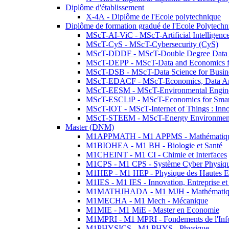
Diplôme d'établissement
X-4A - Diplôme de l'Ecole polytechnique
Diplôme de formation gradué de l'Ecole Polytec
MScT-AI-ViC - MScT-Artificial Intelligen
MScT-CyS - MScT-Cybersecurity (CyS)
MScT-DDDF - MScT-Double Degree Data 
MScT-DEPP - MScT-Data and Economics fo
MScT-DSB - MScT-Data Science for Busin
MScT-EDACF - MScT-Economics, Data Anal
MScT-EESM - MScT-Environmental Enginee
MScT-ESCLiP - MScT-Economics for Smart 
MScT-IOT - MScT-Internet of Things : Inn
MScT-STEEM - MScT-Energy Environment 
Master (DNM)
M1APPMATH - M1 APPMS - Mathématiques A
M1BIOHEA - M1 BH - Biologie et Santé
M1CHEINT - M1 CI - Chimie et Interfaces
M1CPS - M1 CPS - Système Cyber Physiq
M1HEP - M1 HEP - Physique des Hautes E
M1IES - M1 IES - Innovation, Entreprise et
M1MATHJHADA - M1 MJH - Mathématiqu
M1MECHA - M1 Mech - Mécanique
M1MIE - M1 MiE - Master en Economie
M1MPRI - M1 MPRI - Fondements de l'Inf
M1PHYSICS - M1 PHYS - Physique