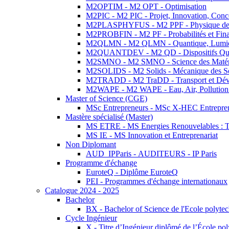
M2OPTIM - M2 OPT - Optimisation
M2PIC - M2 PIC - Projet, Innovation, Conc
M2PLASPHYFUS - M2 PPF - Physique des P
M2PROBFIN - M2 PF - Probabilités et Fin
M2QLMN - M2 QLMN - Quantique, Lumière
M2QUANTDEV - M2 QD - Dispositifs Qua
M2SMNO - M2 SMNO - Science des Matéri
M2SOLIDS - M2 Solids - Mécanique des So
M2TRADD - M2 TraDD - Transport et Dév
M2WAPE - M2 WAPE - Eau, Air, Pollution 
Master of Science (CGE)
MSc Entrepreneurs - MSc X-HEC Entrepre
Mastère spécialisé (Master)
MS ETRE - MS Energies Renouvelables : Tec
MS IE - MS Innovation et Entreprenariat
Non Diplomant
AUD_IPParis - AUDITEURS - IP Paris
Programme d'échange
EuroteQ - Diplôme EuroteQ
PEI - Programmes d'échange internationaux
Catalogue 2024 - 2025
Bachelor
BX - Bachelor of Science de l'Ecole polyte
Cycle Ingénieur
X - Titre d’Ingénieur diplômé de l’École po