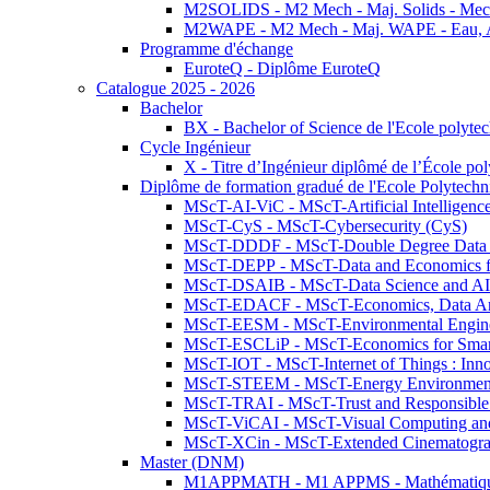
M2SOLIDS - M2 Mech - Maj. Solids - Meca
M2WAPE - M2 Mech - Maj. WAPE - Eau, Air
Programme d'échange
EuroteQ - Diplôme EuroteQ
Catalogue 2025 - 2026
Bachelor
BX - Bachelor of Science de l'Ecole polyte
Cycle Ingénieur
X - Titre d’Ingénieur diplômé de l’École po
Diplôme de formation gradué de l'Ecole Polytec
MScT-AI-ViC - MScT-Artificial Intelligen
MScT-CyS - MScT-Cybersecurity (CyS)
MScT-DDDF - MScT-Double Degree Data 
MScT-DEPP - MScT-Data and Economics fo
MScT-DSAIB - MScT-Data Science and AI 
MScT-EDACF - MScT-Economics, Data Anal
MScT-EESM - MScT-Environmental Enginee
MScT-ESCLiP - MScT-Economics for Smart 
MScT-IOT - MScT-Internet of Things : Inn
MScT-STEEM - MScT-Energy Environment 
MScT-TRAI - MScT-Trust and Responsible
MScT-ViCAI - MScT-Visual Computing and
MScT-XCin - MScT-Extended Cinematogr
Master (DNM)
M1APPMATH - M1 APPMS - Mathématiques A