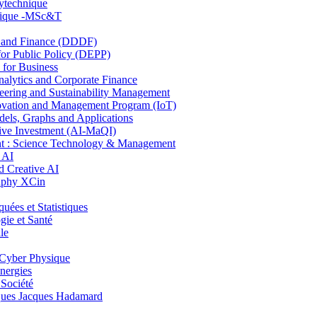
lytechnique
hnique -MSc&T
and Finance (DDDF)
r Public Policy (DEPP)
for Business
ytics and Corporate Finance
ring and Sustainability Management
ovation and Management Program (IoT)
ls, Graphs and Applications
ive Investment (AI-MaQI)
: Science Technology & Management
 AI
 Creative AI
aphy XCin
es et Statistiques
ie et Santé
le
Cyber Physique
nergies
 Société
es Jacques Hadamard