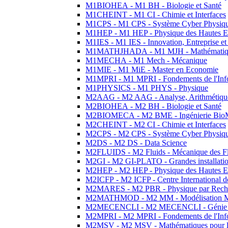
M1BIOHEA - M1 BH - Biologie et Santé
M1CHEINT - M1 CI - Chimie et Interfaces
M1CPS - M1 CPS - Système Cyber Physiq
M1HEP - M1 HEP - Physique des Hautes E
M1IES - M1 IES - Innovation, Entreprise et
M1MATHJHADA - M1 MJH - Mathématiqu
M1MECHA - M1 Mech - Mécanique
M1MIE - M1 MiE - Master en Economie
M1MPRI - M1 MPRI - Fondements de l'Inf
M1PHYSICS - M1 PHYS - Physique
M2AAG - M2 AAG - Analyse, Arithmétique
M2BIOHEA - M2 BH - Biologie et Santé
M2BIOMECA - M2 BME - Ingénierie BioM
M2CHEINT - M2 CI - Chimie et Interfaces
M2CPS - M2 CPS - Système Cyber Physiq
M2DS - M2 DS - Data Science
M2FLUIDS - M2 Fluids - Mécanique des Fl
M2GI - M2 GI-PLATO - Grandes installation
M2HEP - M2 HEP - Physique des Hautes E
M2ICFP - M2 ICFP - Centre International 
M2MARES - M2 PBR - Physique par Rech
M2MATHMOD - M2 MM - Modélisation M
M2MECENCLI - M2 MECENCLI - Génie Méc
M2MPRI - M2 MPRI - Fondements de l'Inf
M2MSV - M2 MSV - Mathématiques pour le