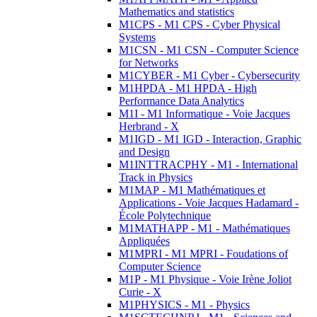
Mathematics and statistics
M1CPS - M1 CPS - Cyber Physical
Systems
M1CSN - M1 CSN - Computer Science
for Networks
M1CYBER - M1 Cyber - Cybersecurity
M1HPDA - M1 HPDA - High
Performance Data Analytics
M1I - M1 Informatique - Voie Jacques
Herbrand - X
M1IGD - M1 IGD - Interaction, Graphic
and Design
M1INTTRACPHY - M1 - International
Track in Physics
M1MAP - M1 Mathématiques et
Applications - Voie Jacques Hadamard -
École Polytechnique
M1MATHAPP - M1 - Mathématiques
Appliquées
M1MPRI - M1 MPRI - Foudations of
Computer Science
M1P - M1 Physique - Voie Irène Joliot
Curie - X
M1PHYSICS - M1 - Physics