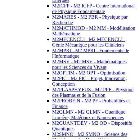
Energies
M2ICFP - M2 ICFP - Centre International
de Physique Fondamentale
M2MARES - M2 PBR - Physique par
Recherche
M2MATHMOD - M2 MM - Modélisation
Mathématique
M2MECENCLI - M2 MECENCLI -
Génie Mécanique pour les Cliniciens
M2MPRI - M2 MPRI - Fondements de
l'Informatique
M2MSV - M2 MSV - Mathématiques
pour les Sciences du Vivant
M2OPTIM - M2 OPT - Optimisation
M2PIC - M2 PIC - Projet, Innovation,
Conception
M2PLASPHYFUS - M2 PPF - Physique
des Plasmas et de la Fusion
M2PROBFIN - M2 PF - Probabilités et
Finance
M2QLMN - M2 QLMN - Quantique,
Lumière, Matériaux et Nanosciences
M2QUANTDEV - M2 QD - Dispositifs
Quantiques
M2SMNO - M2 SMNO - Science des