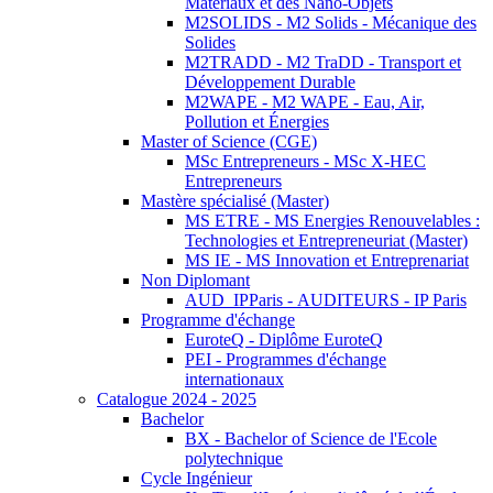
Matériaux et des Nano-Objets
M2SOLIDS - M2 Solids - Mécanique des
Solides
M2TRADD - M2 TraDD - Transport et
Développement Durable
M2WAPE - M2 WAPE - Eau, Air,
Pollution et Énergies
Master of Science (CGE)
MSc Entrepreneurs - MSc X-HEC
Entrepreneurs
Mastère spécialisé (Master)
MS ETRE - MS Energies Renouvelables :
Technologies et Entrepreneuriat (Master)
MS IE - MS Innovation et Entreprenariat
Non Diplomant
AUD_IPParis - AUDITEURS - IP Paris
Programme d'échange
EuroteQ - Diplôme EuroteQ
PEI - Programmes d'échange
internationaux
Catalogue 2024 - 2025
Bachelor
BX - Bachelor of Science de l'Ecole
polytechnique
Cycle Ingénieur