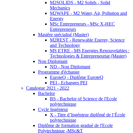
M2SOLIDS - M2 Solids - Solid
Mechanics
M2WAPE - M2 Water, Air, Pollution and
Energy
MSc Entrepreneurs - MSc X-HEC
Entrepreneurs
Mastère spécialisé (Master)
M2REST - Renewable Energy, Science
and Technology
MS ETRE - MS Energies Renouvelables :
Technologies & Entrepreneuriat (Master)
Non Diplomant
ND - Non Diplomant
Programme d'échange
EuroteQ - Diplôme EuroteQ
PEI - Echanges PEI
Catalogue 2021 - 2022
Bachelor
BS - Bachelor of Science de l'Ecole
polytechnique
Cycle Ingénieur
X - Titre d’Ingénieur diplômé de l’École
polytechnique
Diplôme de formation gradué de l'Ecole
Polytechnique -MSc&T