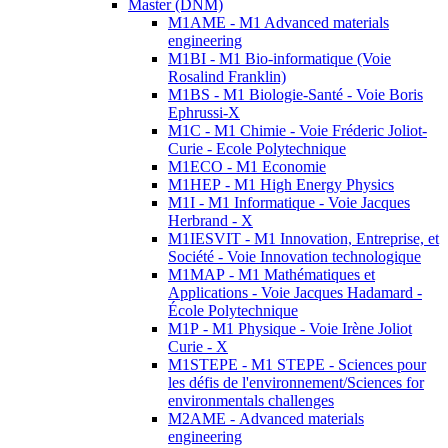
Master (DNM)
M1AME - M1 Advanced materials
engineering
M1BI - M1 Bio-informatique (Voie
Rosalind Franklin)
M1BS - M1 Biologie-Santé - Voie Boris
Ephrussi-X
M1C - M1 Chimie - Voie Fréderic Joliot-
Curie - Ecole Polytechnique
M1ECO - M1 Economie
M1HEP - M1 High Energy Physics
M1I - M1 Informatique - Voie Jacques
Herbrand - X
M1IESVIT - M1 Innovation, Entreprise, et
Société - Voie Innovation technologique
M1MAP - M1 Mathématiques et
Applications - Voie Jacques Hadamard -
École Polytechnique
M1P - M1 Physique - Voie Irène Joliot
Curie - X
M1STEPE - M1 STEPE - Sciences pour
les défis de l'environnement/Sciences for
environmentals challenges
M2AME - Advanced materials
engineering