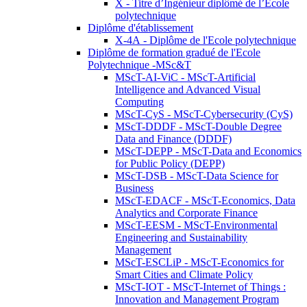
X - Titre d’Ingénieur diplômé de l’École
polytechnique
Diplôme d'établissement
X-4A - Diplôme de l'Ecole polytechnique
Diplôme de formation gradué de l'Ecole
Polytechnique -MSc&T
MScT-AI-ViC - MScT-Artificial
Intelligence and Advanced Visual
Computing
MScT-CyS - MScT-Cybersecurity (CyS)
MScT-DDDF - MScT-Double Degree
Data and Finance (DDDF)
MScT-DEPP - MScT-Data and Economics
for Public Policy (DEPP)
MScT-DSB - MScT-Data Science for
Business
MScT-EDACF - MScT-Economics, Data
Analytics and Corporate Finance
MScT-EESM - MScT-Environmental
Engineering and Sustainability
Management
MScT-ESCLiP - MScT-Economics for
Smart Cities and Climate Policy
MScT-IOT - MScT-Internet of Things :
Innovation and Management Program