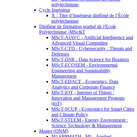
polytechnique
Cycle Ingénieur
X - Titre d’Ingénieur diplômé de l’École
polytechnique
Diplôme de formation gradué de l'Ecole
Polytechnique -MSc&T
MScT-AIAVC - Artificial Intelligence and
Advanced Visual Computing
MScT-CTD - Cybersecurity : Threats and
Defenses
MScT-DSB - Data Science for Business
MScT-ECOSEM - Environmental
Engineering and Sustainability
Management
MScT-EDACF - Economics, Data
Analytics and Corporate Finance
MScT-IOT - Internet of Things :
Innovation and Management Program
(IoT)
MScT-SCUP - Economics for Smart Cities
and Climate Policy
MScT-STEEM - Energy Environment :
Science Technology & Management
Master (DNM)
M1APPMATH - M1 - Applied