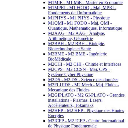
M1MIE - M1 MiE - Master en Economie
M1MPRI - M1 FODQ - Maj. MPRI -
Fondements de l'Informatique
M1PHYS - M1 PHYS - Physique
M1QMI - M1 FODQ - Maj. QMI -
Quantique, Mathematiques, Informatique
M2AAG - M2 AAG - Analyse,
Arithmétique, Géométrie
M2BBH - M2 BBH - Biologie,
Biotechnologie et Santé
M2BME - M2 BME - Ingénierie
BioMédicale
M2CHI - M2 CHI - Chimie et Interfaces
M2CPS - M2 CCSN - Maj. CPS -
Système Cyber Physique
M2DS - M2 DS - Science des données
M2FLUIDS - M2 Mech - Maj. Fluids -
Mecanique des Fluides
M2GIPLATO - M2 GI-PLATO - Grandes
installations - Plasmas, Lasers,
Accélérateurs, Tokamaks
M2HEP - M2 HEP - Physique des Hautes
Energies
M2ICFP - M2 ICFP - Centre International
de Physique Fondamentale