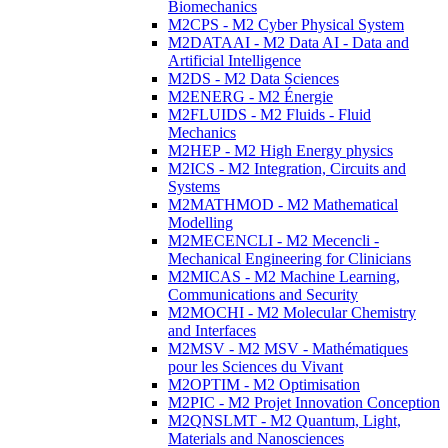
Biomechanics
M2CPS - M2 Cyber Physical System
M2DATAAI - M2 Data AI - Data and
Artificial Intelligence
M2DS - M2 Data Sciences
M2ENERG - M2 Énergie
M2FLUIDS - M2 Fluids - Fluid
Mechanics
M2HEP - M2 High Energy physics
M2ICS - M2 Integration, Circuits and
Systems
M2MATHMOD - M2 Mathematical
Modelling
M2MECENCLI - M2 Mecencli -
Mechanical Engineering for Clinicians
M2MICAS - M2 Machine Learning,
Communications and Security
M2MOCHI - M2 Molecular Chemistry
and Interfaces
M2MSV - M2 MSV - Mathématiques
pour les Sciences du Vivant
M2OPTIM - M2 Optimisation
M2PIC - M2 Projet Innovation Conception
M2QNSLMT - M2 Quantum, Light,
Materials and Nanosciences