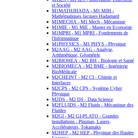
et Société
M1MATHJHADA - M1 MJH -
Mathématiques Jacques Hadamard
M1MECHA - M1 Mech - Mécanique
M1MIE - M1 MiE - Master en Economie
M1MPRI - M1 MPRI - Fondements de
l'Informatique
M1PHYSICS - M1 PHYS - Physique
M2AAG - M2 AAG - Analyse,
Arithmétique, Géométrie
M2BIOHEA - M2 BH - Biologie et Santé
M2BIOMECA - M2 BME - Ingénierie
BioMédicale
M2CHEINT - M2 CI - Chimie et
Interfaces
M2CPS - M2 CPS - Système Cyber
Physique
M2DS - M2 DS - Data Science
M2FLUIDS - M2 Fluids - Mécanique des
Fluides
M2GI - M2 GI-PLATO - Grandes
installations - Plasmas, Lasers,
Accélérateurs, Tokamaks
M2HEP - M2 HEP - Physique des Hautes