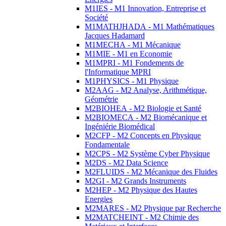
M1IES - M1 Innovation, Entreprise et
Société
M1MATHJHADA - M1 Mathématiques
Jacques Hadamard
M1MECHA - M1 Mécanique
M1MIE - M1 en Economie
M1MPRI - M1 Fondements de
l'Informatique MPRI
M1PHYSICS - M1 Physique
M2AAG - M2 Analyse, Arithmétique,
Géométrie
M2BIOHEA - M2 Biologie et Santé
M2BIOMECA - M2 Biomécanique et
Ingéniérie Biomédical
M2CFP - M2 Concepts en Physique
Fondamentale
M2CPS - M2 Système Cyber Physique
M2DS - M2 Data Science
M2FLUIDS - M2 Mécanique des Fluides
M2GI - M2 Grands Instruments
M2HEP - M2 Physique des Hautes
Energies
M2MARES - M2 Physique par Recherche
M2MATCHEINT - M2 Chimie des