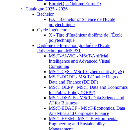
EuroteQ - Diplôme EuroteQ
Catalogue 2025 - 2026
Bachelor
BX - Bachelor of Science de l'Ecole
polytechnique
Cycle Ingénieur
X - Titre d’Ingénieur diplômé de l’École
polytechnique
Diplôme de formation gradué de l'Ecole
Polytechnique -MSc&T
MScT-AI-ViC - MScT-Artificial
Intelligence and Advanced Visual
Computing
MScT-CyS - MScT-Cybersecurity (CyS)
MScT-DDDF - MScT-Double Degree
Data and Finance (DDDF)
MScT-DEPP - MScT-Data and Economics
for Public Policy (DEPP)
MScT-DSAIB - MScT-Data Science and
AI for Business
MScT-EDACF - MScT-Economics, Data
Analytics and Corporate Finance
MScT-EESM - MScT-Environmental
Engineering and Sustainability
Management