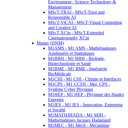
Environment : Science Technology &
Management
MScT-TRAI - MScT-Trust and
Responsible AI
MScT-ViCAI - MScT-Visual Computing
and Creative AI
MScT-XCin - MScT-Extended
Cinematography XCin
Master (DNM)
M1AMS - M1 AMS - Mathématiques
Appliquées et Statistiques
M1BBH - M1 BBH - Biologie,
Biotechnologie et Santé
M1BME - M1 BME - Ingénierie
BioMédicale
M1CHI - M1 CHI - Chimie et Interfaces
M1CPS - M1 CCSN - Maj. CPS -
Système Cyber Physique
M1HEP - M1 HEP - Physique des Hautes
Energies
M1IES - M1 IES - Innovation, Entreprise
et Société
M1MATHJHADA - M1 MJH -
Mathematiques Jacques Hadamard
M1MEC - M1 Mech - Mecanique