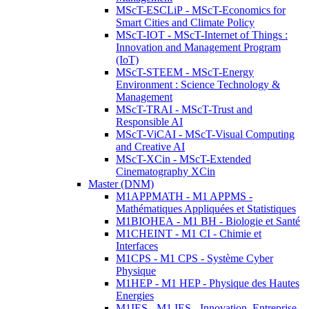
MScT-ESCLiP - MScT-Economics for
Smart Cities and Climate Policy
MScT-IOT - MScT-Internet of Things :
Innovation and Management Program
(IoT)
MScT-STEEM - MScT-Energy
Environment : Science Technology &
Management
MScT-TRAI - MScT-Trust and
Responsible AI
MScT-ViCAI - MScT-Visual Computing
and Creative AI
MScT-XCin - MScT-Extended
Cinematography XCin
Master (DNM)
M1APPMATH - M1 APPMS -
Mathématiques Appliquées et Statistiques
M1BIOHEA - M1 BH - Biologie et Santé
M1CHEINT - M1 CI - Chimie et
Interfaces
M1CPS - M1 CPS - Système Cyber
Physique
M1HEP - M1 HEP - Physique des Hautes
Energies
M1IES - M1 IES - Innovation, Entreprise