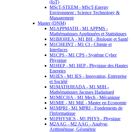
(IoT)
MScT-STEEM - MScT-Energy
Environment : Science Technology &
Management
Master (DNM)
M1APPMATH - M1 APPMS -
Mathématiques Appliquées et Statistiques
M1BIOHEA - M1 BH - Biologie et Santé
M1CHEINT - M1 CI - Chimie et
Interfaces
M1CPS - M1 CPS - Système Cyber
Physique
M1HEP - M1 HEP - Physique des Hautes
Energies
M1IES - M1 IES - Innovation, Entreprise
et Société
M1MATHJHADA - M1 MJH -
Mathématiques Jacques Hadamard
M1MECHA - M1 Mech - Mécanique
M1MIE - M1 MiE - Master en Economie
M1MPRI - M1 MPRI - Fondements de
l'Informatique
M1PHYSICS - M1 PHYS - Physique
M2AAG - M2 AAG - Analyse,
Arithmétique, Géométrie