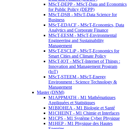
MScT-DEPP - MScT-Data and Economics
for Public Policy (DEPP)
MScT-DSB - MScT-Data Science for
Business
MScT-EDACF - MScT-Economics, Data
Analytics and Corporate Finance
MScT-EESM - MScT-Environmental
Engineering and Sustainability
Management
MScT-ESCLiP - MScT-Economics for
Smart Cities and Climate Policy
MScT-IOT - MScT-Internet of Things :
Innovation and Management Program
(IoT)
MScT-STEEM - MScT-Energy
Environment : Science Technology &
Management
Master (DNM)
M1APPMATH - M1 Mathématiques
Appliquées et Statistiques
M1BIOHEA - M1 Biologie et Santé
M1CHEINT - M1 Chimie et Interfaces
M1CPS - M1 Système Cyber Physique
M1HEP - M1 Physique des Hautes
Energies