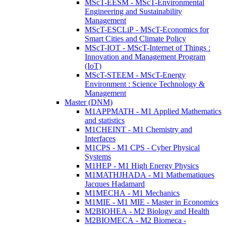
MScT-EESM - MScT-Environmental
Engineering and Sustainability
Management
MScT-ESCLiP - MScT-Economics for
Smart Cities and Climate Policy
MScT-IOT - MScT-Internet of Things :
Innovation and Management Program
(IoT)
MScT-STEEM - MScT-Energy
Environment : Science Technology &
Management
Master (DNM)
M1APPMATH - M1 Applied Mathematics
and statistics
M1CHEINT - M1 Chemistry and
Interfaces
M1CPS - M1 CPS - Cyber Physical
Systems
M1HEP - M1 High Energy Physics
M1MATHJHADA - M1 Mathematiques
Jacques Hadamard
M1MECHA - M1 Mechanics
M1MIE - M1 MIE - Master in Economics
M2BIOHEA - M2 Biology and Health
M2BIOMECA - M2 Biomeca -