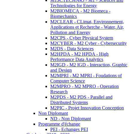
M1SCTECHNRJ - M1 - Sciences and
Technologies for Energy
M2BIOMECA - M2 Biomeca -
Biomechanics
M2CLEAR - CLimat, Environnement,
Applications et Recherche - Water, Air,
Pollution and Energy
M2CPS - Cyber Physical System
M2CYBER - M2 Cyber - Cybersecurity
M2DS - Data Sciences
M2HPDA - M2 HPDA - High
Performance Data Analytics
M2IGD - M2 IGD - Interaction, Graphic
and Design
M2MPRI - M2 MPRI - Foudations of
Computer Science
M2MPRO - M2 MPRO - Operation
Research
M2PDS - M2 PDS - Parallel and
Distributed Systems
M2PIC - Projet Innovation Conception
Non Diplomant
ND - Non Diplomant
Programme d'échange
PEI - Echanges PEI