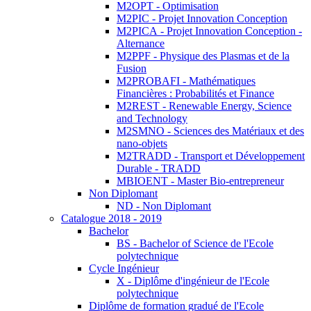
M2OPT - Optimisation
M2PIC - Projet Innovation Conception
M2PICA - Projet Innovation Conception -
Alternance
M2PPF - Physique des Plasmas et de la
Fusion
M2PROBAFI - Mathématiques
Financières : Probabilités et Finance
M2REST - Renewable Energy, Science
and Technology
M2SMNO - Sciences des Matériaux et des
nano-objets
M2TRADD - Transport et Développement
Durable - TRADD
MBIOENT - Master Bio-entrepreneur
Non Diplomant
ND - Non Diplomant
Catalogue 2018 - 2019
Bachelor
BS - Bachelor of Science de l'Ecole
polytechnique
Cycle Ingénieur
X - Diplôme d'ingénieur de l'Ecole
polytechnique
Diplôme de formation gradué de l'Ecole