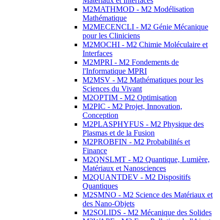
Matériaux et Interfaces
M2MATHMOD - M2 Modélisation
Mathématique
M2MECENCLI - M2 Génie Mécanique
pour les Cliniciens
M2MOCHI - M2 Chimie Moléculaire et
Interfaces
M2MPRI - M2 Fondements de
l'Informatique MPRI
M2MSV - M2 Mathématiques pour les
Sciences du Vivant
M2OPTIM - M2 Optimisation
M2PIC - M2 Projet, Innovation,
Conception
M2PLASPHYFUS - M2 Physique des
Plasmas et de la Fusion
M2PROBFIN - M2 Probabilités et
Finance
M2QNSLMT - M2 Quantique, Lumière,
Matériaux et Nanosciences
M2QUANTDEV - M2 Dispositifs
Quantiques
M2SMNO - M2 Science des Matériaux et
des Nano-Objets
M2SOLIDS - M2 Mécanique des Solides