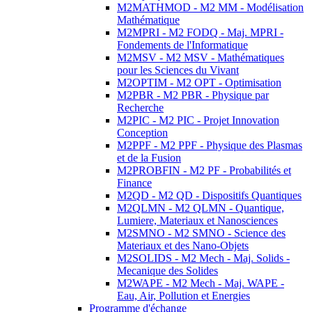
M2MATHMOD - M2 MM - Modélisation
Mathématique
M2MPRI - M2 FODQ - Maj. MPRI -
Fondements de l'Informatique
M2MSV - M2 MSV - Mathématiques
pour les Sciences du Vivant
M2OPTIM - M2 OPT - Optimisation
M2PBR - M2 PBR - Physique par
Recherche
M2PIC - M2 PIC - Projet Innovation
Conception
M2PPF - M2 PPF - Physique des Plasmas
et de la Fusion
M2PROBFIN - M2 PF - Probabilités et
Finance
M2QD - M2 QD - Dispositifs Quantiques
M2QLMN - M2 QLMN - Quantique,
Lumiere, Materiaux et Nanosciences
M2SMNO - M2 SMNO - Science des
Materiaux et des Nano-Objets
M2SOLIDS - M2 Mech - Maj. Solids -
Mecanique des Solides
M2WAPE - M2 Mech - Maj. WAPE -
Eau, Air, Pollution et Energies
Programme d'échange