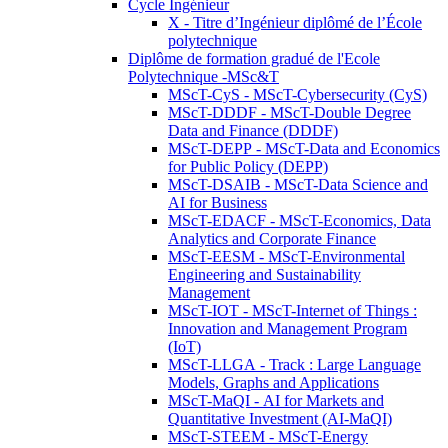
Cycle Ingénieur
X - Titre d’Ingénieur diplômé de l’École
polytechnique
Diplôme de formation gradué de l'Ecole
Polytechnique -MSc&T
MScT-CyS - MScT-Cybersecurity (CyS)
MScT-DDDF - MScT-Double Degree
Data and Finance (DDDF)
MScT-DEPP - MScT-Data and Economics
for Public Policy (DEPP)
MScT-DSAIB - MScT-Data Science and
AI for Business
MScT-EDACF - MScT-Economics, Data
Analytics and Corporate Finance
MScT-EESM - MScT-Environmental
Engineering and Sustainability
Management
MScT-IOT - MScT-Internet of Things :
Innovation and Management Program
(IoT)
MScT-LLGA - Track : Large Language
Models, Graphs and Applications
MScT-MaQI - AI for Markets and
Quantitative Investment (AI-MaQI)
MScT-STEEM - MScT-Energy