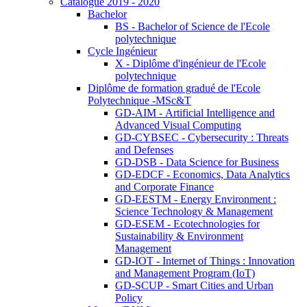
Catalogue 2019 - 2020
Bachelor
BS - Bachelor of Science de l'Ecole
polytechnique
Cycle Ingénieur
X - Diplôme d'ingénieur de l'Ecole
polytechnique
Diplôme de formation gradué de l'Ecole
Polytechnique -MSc&T
GD-AIM - Artificial Intelligence and
Advanced Visual Computing
GD-CYBSEC - Cybersecurity : Threats
and Defenses
GD-DSB - Data Science for Business
GD-EDCF - Economics, Data Analytics
and Corporate Finance
GD-EESTM - Energy Environment :
Science Technology & Management
GD-ESEM - Ecotechnologies for
Sustainability & Environment
Management
GD-IOT - Internet of Things : Innovation
and Management Program (IoT)
GD-SCUP - Smart Cities and Urban
Policy