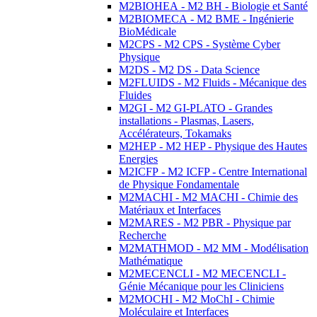
M2BIOHEA - M2 BH - Biologie et Santé
M2BIOMECA - M2 BME - Ingénierie
BioMédicale
M2CPS - M2 CPS - Système Cyber
Physique
M2DS - M2 DS - Data Science
M2FLUIDS - M2 Fluids - Mécanique des
Fluides
M2GI - M2 GI-PLATO - Grandes
installations - Plasmas, Lasers,
Accélérateurs, Tokamaks
M2HEP - M2 HEP - Physique des Hautes
Energies
M2ICFP - M2 ICFP - Centre International
de Physique Fondamentale
M2MACHI - M2 MACHI - Chimie des
Matériaux et Interfaces
M2MARES - M2 PBR - Physique par
Recherche
M2MATHMOD - M2 MM - Modélisation
Mathématique
M2MECENCLI - M2 MECENCLI -
Génie Mécanique pour les Cliniciens
M2MOCHI - M2 MoChI - Chimie
Moléculaire et Interfaces