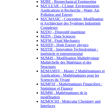
M2BE - Biomechanical Engineering
M2CLEAR - CLimat, Environnement,
Applications et Recherche - Water, Air,
Pollution and Energy
M2CMASIC - Conception, Modélisation
et Architecture des Systèmes Industriels
Complexes
M2DQ - Dispositif quantique
M2DS - Data Sciences
M2FM - Fluid Mechanics
M2HEP - High Energy physics
M2ITIE - Innovation Technologique :
ingénierie et entrepreneuriat
M2M4S - Modélisation Multiphysique
Multiéchelle des Matériaux et des
Structures
M2MAMSV - Master 2 Mathématiques et
Applications - Mathématiques pour les
Sciences du Vivant
M2MFSF - Mathématiques Financières :
Statistique et Finance
M2MM - Mathématiques de la
modélisation
M2MOCHI - Molecular Chemistry and
Interfaces