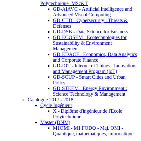
Polytechnique -MSc&T
GD-AIAVC - Artificial Intelligence and
Advanced Visual Computing
GD-CTD - Cybersecurity : Threats &
Defenses
GD-DSB - Data Science for Business
GD-ECOSEM - Ecotechnologies for
Sustainability & Environment
Management
GD-EDACF - Economics, Data Analytics
and Corporate Finance
GD-IOT - Internet of Things : Innovation
and Management Program (IoT)
GD-SCUP - Smart Cities and Urban
Policy
GD-STEEM - Energy Environment :
Science Technology & Management
Catalogue 2017 - 2018
Cycle Ingénieur
X - Diplôme d'ingénieur de l'Ecole
Polytechnique
Master (DNM)
M1QMI - M1 FODQ - Maj. QMI -
Quantique, mathematiques, informatique