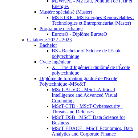
M2WAPE - M2 Eau, Pollution de l'Air et
Energies
Mastère spécialisé (Master)
MS ETRE - MS Energies Renouvelables :
Technologies et Entrepreneuriat (Master)
Programme d'échange
EuroteQ - Diplôme EuroteQ
Catalogue 2022 - 2023
Bachelor
BS - Bachelor of Science de l'Ecole
polytechnique
Cycle Ingénieur
X - Titre d’Ingénieur diplômé de l’École
polytechnique
Diplôme de formation gradué de l'Ecole
Polytechnique -MSc&T
MScT-AI-ViC - MScT-Artificial
Intelligence and Advanced Visual
Computing
MScT-CTD - MScT-Cybersecurity :
Threats and Defenses
MScT-DSB - MScT-Data Science for
Business
MScT-EDACF - MScT-Economics, Data
Analytics and Corporate Finance