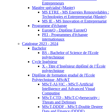
Entrepreneurs
Mastère spécialisé (Master)
MS ETRE - MS Energies Renouvelables :
Technologies et Entrepreneuriat (Master)
MS IE - MS Innovation et Entreprenariat
Programme d'échange
EuroteQ - Diplôme EuroteQ
PEI - Programmes d'échange
internationaux
Catalogue 2023 - 2024
Bachelor
BS - Bachelor of Science de l'Ecole
polytechnique
Cycle Ingénieur
X - Titre d’Ingénieur diplômé de l’École
polytechnique
Diplôme de formation gradué de l'Ecole
Polytechnique -MSc&T
MScT-AI-ViC - MScT-Artificial
Intelligence and Advanced Visual
Computing
MScT-CTD - MScT-Cybersecurity :
Threats and Defenses
MScT-DDDF - MScT-Double Degree
Data and Finance (DDDF)