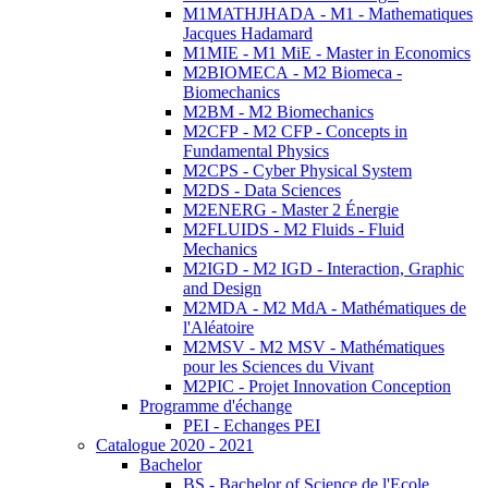
M1MATHJHADA - M1 - Mathematiques
Jacques Hadamard
M1MIE - M1 MiE - Master in Economics
M2BIOMECA - M2 Biomeca -
Biomechanics
M2BM - M2 Biomechanics
M2CFP - M2 CFP - Concepts in
Fundamental Physics
M2CPS - Cyber Physical System
M2DS - Data Sciences
M2ENERG - Master 2 Énergie
M2FLUIDS - M2 Fluids - Fluid
Mechanics
M2IGD - M2 IGD - Interaction, Graphic
and Design
M2MDA - M2 MdA - Mathématiques de
l'Aléatoire
M2MSV - M2 MSV - Mathématiques
pour les Sciences du Vivant
M2PIC - Projet Innovation Conception
Programme d'échange
PEI - Echanges PEI
Catalogue 2020 - 2021
Bachelor
BS - Bachelor of Science de l'Ecole