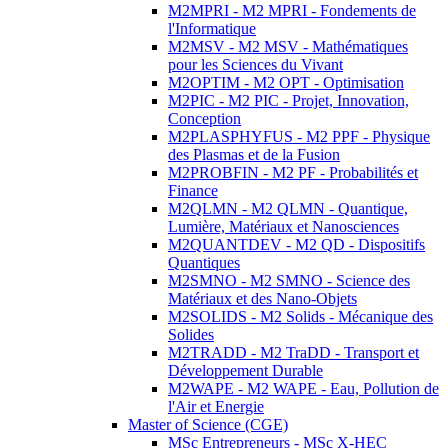
M2MPRI - M2 MPRI - Fondements de
l'Informatique
M2MSV - M2 MSV - Mathématiques
pour les Sciences du Vivant
M2OPTIM - M2 OPT - Optimisation
M2PIC - M2 PIC - Projet, Innovation,
Conception
M2PLASPHYFUS - M2 PPF - Physique
des Plasmas et de la Fusion
M2PROBFIN - M2 PF - Probabilités et
Finance
M2QLMN - M2 QLMN - Quantique,
Lumière, Matériaux et Nanosciences
M2QUANTDEV - M2 QD - Dispositifs
Quantiques
M2SMNO - M2 SMNO - Science des
Matériaux et des Nano-Objets
M2SOLIDS - M2 Solids - Mécanique des
Solides
M2TRADD - M2 TraDD - Transport et
Développement Durable
M2WAPE - M2 WAPE - Eau, Pollution de
l'Air et Energie
Master of Science (CGE)
MSc Entrepreneurs - MSc X-HEC