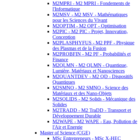
M2MPRI - M2 MPRI - Fondements de
l'Informatique
M2MSV - M2 MSV - Mathématiques
pour les Sciences du Vivant
M2OPTIM - M2 OPT - Optimisation
M2PIC - M2 PIC - Projet, Innovation,
Conception
M2PLASPHYFUS - M2 PPF - Physique
des Plasmas et de la Fusion
M2PROBFIN - M2 PF - Probabilités et
Finance
M2QLMN - M2 QLMN - Quantique,
Lumière, Matériaux et Nanosciences
M2QUANTDEV - M2 QD - Dispositifs
Quantiques
M2SMNO - M2 SMNO - Science des
Matériaux et des Nano-Objets
M2SOLIDS - M2 Solids - Mécanique des
Solides
M2TRADD - M2 TraDD - Transport et
Développement Durable
M2WAPE - M2 WAPE - Eau, Pollution de
l'Air et Energie
Master of Science (CGE)
MSc Entrepreneurs - MSc X-HEC