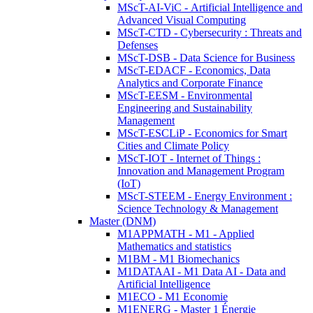
MScT-AI-ViC - Artificial Intelligence and
Advanced Visual Computing
MScT-CTD - Cybersecurity : Threats and
Defenses
MScT-DSB - Data Science for Business
MScT-EDACF - Economics, Data
Analytics and Corporate Finance
MScT-EESM - Environmental
Engineering and Sustainability
Management
MScT-ESCLiP - Economics for Smart
Cities and Climate Policy
MScT-IOT - Internet of Things :
Innovation and Management Program
(IoT)
MScT-STEEM - Energy Environment :
Science Technology & Management
Master (DNM)
M1APPMATH - M1 - Applied
Mathematics and statistics
M1BM - M1 Biomechanics
M1DATAAI - M1 Data AI - Data and
Artificial Intelligence
M1ECO - M1 Economie
M1ENERG - Master 1 Énergie