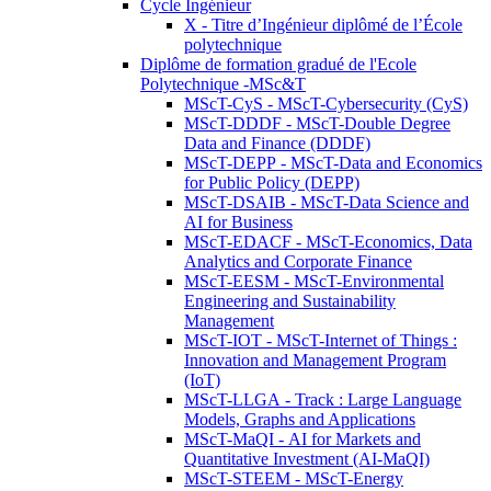
Cycle Ingénieur
X - Titre d’Ingénieur diplômé de l’École
polytechnique
Diplôme de formation gradué de l'Ecole
Polytechnique -MSc&T
MScT-CyS - MScT-Cybersecurity (CyS)
MScT-DDDF - MScT-Double Degree
Data and Finance (DDDF)
MScT-DEPP - MScT-Data and Economics
for Public Policy (DEPP)
MScT-DSAIB - MScT-Data Science and
AI for Business
MScT-EDACF - MScT-Economics, Data
Analytics and Corporate Finance
MScT-EESM - MScT-Environmental
Engineering and Sustainability
Management
MScT-IOT - MScT-Internet of Things :
Innovation and Management Program
(IoT)
MScT-LLGA - Track : Large Language
Models, Graphs and Applications
MScT-MaQI - AI for Markets and
Quantitative Investment (AI-MaQI)
MScT-STEEM - MScT-Energy