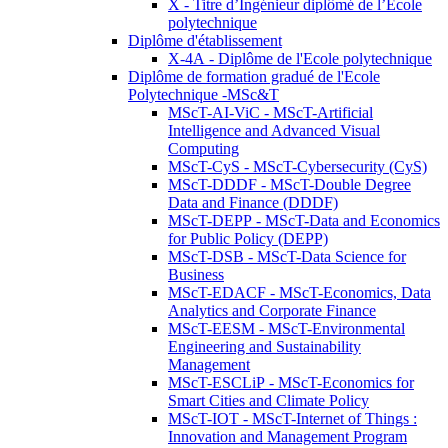
X - Titre d’Ingénieur diplômé de l’École
polytechnique
Diplôme d'établissement
X-4A - Diplôme de l'Ecole polytechnique
Diplôme de formation gradué de l'Ecole
Polytechnique -MSc&T
MScT-AI-ViC - MScT-Artificial
Intelligence and Advanced Visual
Computing
MScT-CyS - MScT-Cybersecurity (CyS)
MScT-DDDF - MScT-Double Degree
Data and Finance (DDDF)
MScT-DEPP - MScT-Data and Economics
for Public Policy (DEPP)
MScT-DSB - MScT-Data Science for
Business
MScT-EDACF - MScT-Economics, Data
Analytics and Corporate Finance
MScT-EESM - MScT-Environmental
Engineering and Sustainability
Management
MScT-ESCLiP - MScT-Economics for
Smart Cities and Climate Policy
MScT-IOT - MScT-Internet of Things :
Innovation and Management Program