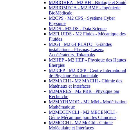
M2BIOHEA - M2 BH - Biologie et Santé
M2BIOMECA - M2 BME - Ingénierie
BioMédicale
M2CPS - M2 CPS - Système Cyber
Physique
M2DS - M2 DS - Data Science
M2FLUIDS - M2 Fluids - Mécanique des
Fluides
M2GI - M2 GI-PLATO - Grandes
installations - Plasmas, Lasers,
Accélérateurs, Tokamaks
M2HEP - M2 HEP - Physique des Hautes
Energies
M2ICFP - M2 ICFP - Centre International
de Physique Fondamentale
M2MACHI - M2 MACHI - Chimie des
Matériaux et Interfaces
M2MARES - M2 PBR - Physique par
Recherche
M2MATHMOD - M2 MM - Modélisation
Mathématique
M2MECENCLI - M2 MECENCLI -
Génie Mécanique pour les Cliniciens
M2MOCHI - M2 MoChI - Chimie
Moléculaire et Interfaces