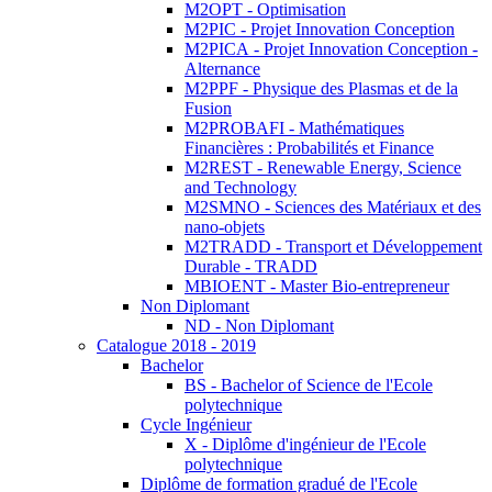
M2OPT - Optimisation
M2PIC - Projet Innovation Conception
M2PICA - Projet Innovation Conception -
Alternance
M2PPF - Physique des Plasmas et de la
Fusion
M2PROBAFI - Mathématiques
Financières : Probabilités et Finance
M2REST - Renewable Energy, Science
and Technology
M2SMNO - Sciences des Matériaux et des
nano-objets
M2TRADD - Transport et Développement
Durable - TRADD
MBIOENT - Master Bio-entrepreneur
Non Diplomant
ND - Non Diplomant
Catalogue 2018 - 2019
Bachelor
BS - Bachelor of Science de l'Ecole
polytechnique
Cycle Ingénieur
X - Diplôme d'ingénieur de l'Ecole
polytechnique
Diplôme de formation gradué de l'Ecole