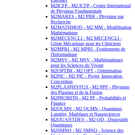
Energies
M2ICFP - M2 ICFP - Centre International
de Physique Fondamentale
M2MARES - M2 PBR - Physique par
Recherche
M2MATHMOD - M2 MM - Modélisation
Mathématique
M2MECENCLI - M2 MECENCLI -
Génie Mécanique pour les Cliniciens
M2MPRI - M2 MPRI - Fondements de
l'Informatique
M2MSV - M2 MSV - Mathématiques
pour les Sciences du Vivant
M2OPTIM - M2 OPT - Optimisation
M2PIC - M2 PIC - Projet, Innovation,
Conception
M2PLASPHYFUS - M2 PPF - Physique
des Plasmas et de la Fusion
M2PROBFIN - M2 PF - Probabilités et
Finance
M2QLMN - M2 QLMN - Quantique,
Lumière, Matériaux et Nanosciences
M2QUANTDEV - M2 QD - Dispositifs
Quantiques
M2SMNO - M2 SMNO - Science des