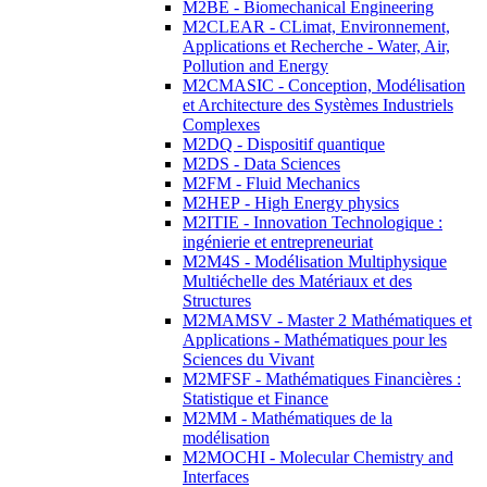
M2BE - Biomechanical Engineering
M2CLEAR - CLimat, Environnement,
Applications et Recherche - Water, Air,
Pollution and Energy
M2CMASIC - Conception, Modélisation
et Architecture des Systèmes Industriels
Complexes
M2DQ - Dispositif quantique
M2DS - Data Sciences
M2FM - Fluid Mechanics
M2HEP - High Energy physics
M2ITIE - Innovation Technologique :
ingénierie et entrepreneuriat
M2M4S - Modélisation Multiphysique
Multiéchelle des Matériaux et des
Structures
M2MAMSV - Master 2 Mathématiques et
Applications - Mathématiques pour les
Sciences du Vivant
M2MFSF - Mathématiques Financières :
Statistique et Finance
M2MM - Mathématiques de la
modélisation
M2MOCHI - Molecular Chemistry and
Interfaces