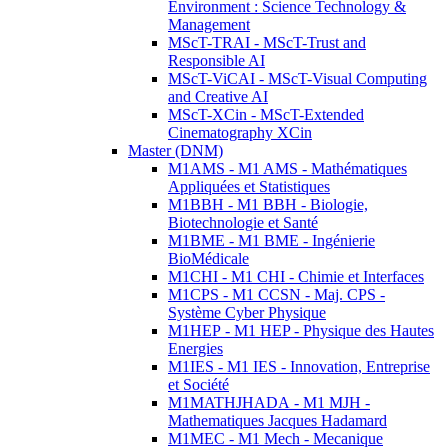
Environment : Science Technology &
Management
MScT-TRAI - MScT-Trust and
Responsible AI
MScT-ViCAI - MScT-Visual Computing
and Creative AI
MScT-XCin - MScT-Extended
Cinematography XCin
Master (DNM)
M1AMS - M1 AMS - Mathématiques
Appliquées et Statistiques
M1BBH - M1 BBH - Biologie,
Biotechnologie et Santé
M1BME - M1 BME - Ingénierie
BioMédicale
M1CHI - M1 CHI - Chimie et Interfaces
M1CPS - M1 CCSN - Maj. CPS -
Système Cyber Physique
M1HEP - M1 HEP - Physique des Hautes
Energies
M1IES - M1 IES - Innovation, Entreprise
et Société
M1MATHJHADA - M1 MJH -
Mathematiques Jacques Hadamard
M1MEC - M1 Mech - Mecanique