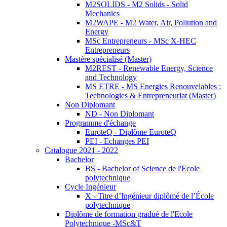
M2SOLIDS - M2 Solids - Solid
Mechanics
M2WAPE - M2 Water, Air, Pollution and
Energy
MSc Entrepreneurs - MSc X-HEC
Entrepreneurs
Mastère spécialisé (Master)
M2REST - Renewable Energy, Science
and Technology
MS ETRE - MS Energies Renouvelables :
Technologies & Entrepreneuriat (Master)
Non Diplomant
ND - Non Diplomant
Programme d'échange
EuroteQ - Diplôme EuroteQ
PEI - Echanges PEI
Catalogue 2021 - 2022
Bachelor
BS - Bachelor of Science de l'Ecole
polytechnique
Cycle Ingénieur
X - Titre d’Ingénieur diplômé de l’École
polytechnique
Diplôme de formation gradué de l'Ecole
Polytechnique -MSc&T