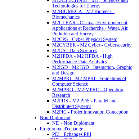
M1SCTECHNRJ - M1 - Sciences and
Technologies for Energy
M2BIOMECA - M2 Biomeca -
Biomechanics
M2CLEAR - CLimat, Environnement,
Applications et Recherche - Water, Air,
Pollution and Energy
M2CPS - Cyber Physical System
M2CYBER - M2 Cyber - Cybersecurity
M2DS - Data Sciences
M2HPDA - M2 HPDA - High
Performance Data Analytics
M2IGD - M2 IGD - Interaction, Graphic
and Design
M2MPRI - M2 MPRI - Foudations of
Computer Science
M2MPRO - M2 MPRO - Operation
Research
M2PDS - M2 PDS - Parallel and
Distributed Systems
M2PIC - Projet Innovation Conception
Non Diplomant
ND - Non Diplomant
Programme d'échange
PEI - Echanges PEI