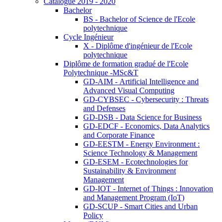
Catalogue 2019 - 2020
Bachelor
BS - Bachelor of Science de l'Ecole
polytechnique
Cycle Ingénieur
X - Diplôme d'ingénieur de l'Ecole
polytechnique
Diplôme de formation gradué de l'Ecole
Polytechnique -MSc&T
GD-AIM - Artificial Intelligence and
Advanced Visual Computing
GD-CYBSEC - Cybersecurity : Threats
and Defenses
GD-DSB - Data Science for Business
GD-EDCF - Economics, Data Analytics
and Corporate Finance
GD-EESTM - Energy Environment :
Science Technology & Management
GD-ESEM - Ecotechnologies for
Sustainability & Environment
Management
GD-IOT - Internet of Things : Innovation
and Management Program (IoT)
GD-SCUP - Smart Cities and Urban
Policy