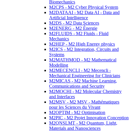
Biomechanics
M2CPS - M2 Cyber Physical System
M2DATAAI - M2 Data AI - Data and
Artificial Intelligence
M2DS - M2 Data Sciences
M2ENERG - M2 Énergie
M2FLUIDS - M2 Fluids - Fluid
Mechanics
M2HEP - M2 High Energy physics
M2ICS - M2 Integration, Circuits and
Systems
M2MATHMOD - M2 Mathematical
Modelling
M2MECENCLI - M2 Mecencli -
Mechanical Engineering for Clinicians
M2MICAS - M2 Machine Learning,
Communications and Security
M2MOCHI - M2 Molecular Chemistry
and Interfaces
M2MSV - M2 MSV - Mathématiques
pour les Sciences du Vivant
M2OPTIM - M2 Optimisation
M2PIC - M2 Projet Innovation Conception
M2QNSLMT - M2 Quantum, Light,
Materials and Nanosciences