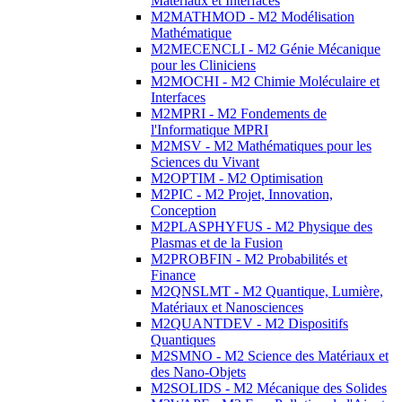
Matériaux et Interfaces
M2MATHMOD - M2 Modélisation
Mathématique
M2MECENCLI - M2 Génie Mécanique
pour les Cliniciens
M2MOCHI - M2 Chimie Moléculaire et
Interfaces
M2MPRI - M2 Fondements de
l'Informatique MPRI
M2MSV - M2 Mathématiques pour les
Sciences du Vivant
M2OPTIM - M2 Optimisation
M2PIC - M2 Projet, Innovation,
Conception
M2PLASPHYFUS - M2 Physique des
Plasmas et de la Fusion
M2PROBFIN - M2 Probabilités et
Finance
M2QNSLMT - M2 Quantique, Lumière,
Matériaux et Nanosciences
M2QUANTDEV - M2 Dispositifs
Quantiques
M2SMNO - M2 Science des Matériaux et
des Nano-Objets
M2SOLIDS - M2 Mécanique des Solides