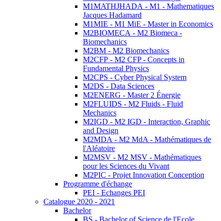
M1MATHJHADA - M1 - Mathematiques
Jacques Hadamard
M1MIE - M1 MiE - Master in Economics
M2BIOMECA - M2 Biomeca -
Biomechanics
M2BM - M2 Biomechanics
M2CFP - M2 CFP - Concepts in
Fundamental Physics
M2CPS - Cyber Physical System
M2DS - Data Sciences
M2ENERG - Master 2 Énergie
M2FLUIDS - M2 Fluids - Fluid
Mechanics
M2IGD - M2 IGD - Interaction, Graphic
and Design
M2MDA - M2 MdA - Mathématiques de
l'Aléatoire
M2MSV - M2 MSV - Mathématiques
pour les Sciences du Vivant
M2PIC - Projet Innovation Conception
Programme d'échange
PEI - Echanges PEI
Catalogue 2020 - 2021
Bachelor
BS - Bachelor of Science de l'Ecole