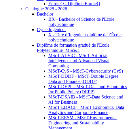
EuroteQ - Diplôme EuroteQ
Catalogue 2025 - 2026
Bachelor
BX - Bachelor of Science de l'Ecole
polytechnique
Cycle Ingénieur
X - Titre d’Ingénieur diplômé de l’École
polytechnique
Diplôme de formation gradué de l'Ecole
Polytechnique -MSc&T
MScT-AI-ViC - MScT-Artificial
Intelligence and Advanced Visual
Computing
MScT-CyS - MScT-Cybersecurity (CyS)
MScT-DDDF - MScT-Double Degree
Data and Finance (DDDF)
MScT-DEPP - MScT-Data and Economics
for Public Policy (DEPP)
MScT-DSAIB - MScT-Data Science and
AI for Business
MScT-EDACF - MScT-Economics, Data
Analytics and Corporate Finance
MScT-EESM - MScT-Environmental
Engineering and Sustainability
Management