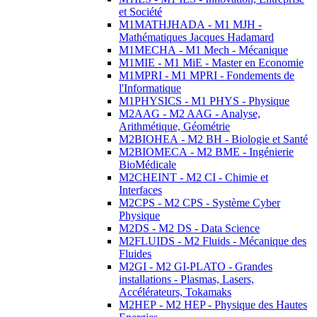
et Société
M1MATHJHADA - M1 MJH -
Mathématiques Jacques Hadamard
M1MECHA - M1 Mech - Mécanique
M1MIE - M1 MiE - Master en Economie
M1MPRI - M1 MPRI - Fondements de
l'Informatique
M1PHYSICS - M1 PHYS - Physique
M2AAG - M2 AAG - Analyse,
Arithmétique, Géométrie
M2BIOHEA - M2 BH - Biologie et Santé
M2BIOMECA - M2 BME - Ingénierie
BioMédicale
M2CHEINT - M2 CI - Chimie et
Interfaces
M2CPS - M2 CPS - Système Cyber
Physique
M2DS - M2 DS - Data Science
M2FLUIDS - M2 Fluids - Mécanique des
Fluides
M2GI - M2 GI-PLATO - Grandes
installations - Plasmas, Lasers,
Accélérateurs, Tokamaks
M2HEP - M2 HEP - Physique des Hautes