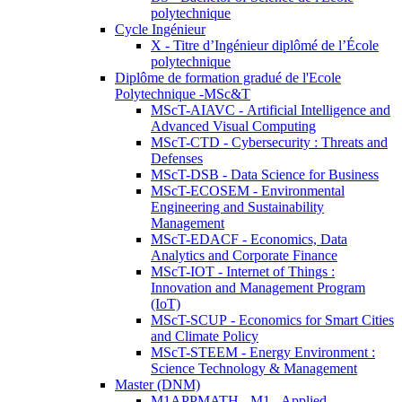
polytechnique
Cycle Ingénieur
X - Titre d’Ingénieur diplômé de l’École
polytechnique
Diplôme de formation gradué de l'Ecole
Polytechnique -MSc&T
MScT-AIAVC - Artificial Intelligence and
Advanced Visual Computing
MScT-CTD - Cybersecurity : Threats and
Defenses
MScT-DSB - Data Science for Business
MScT-ECOSEM - Environmental
Engineering and Sustainability
Management
MScT-EDACF - Economics, Data
Analytics and Corporate Finance
MScT-IOT - Internet of Things :
Innovation and Management Program
(IoT)
MScT-SCUP - Economics for Smart Cities
and Climate Policy
MScT-STEEM - Energy Environment :
Science Technology & Management
Master (DNM)
M1APPMATH - M1 - Applied