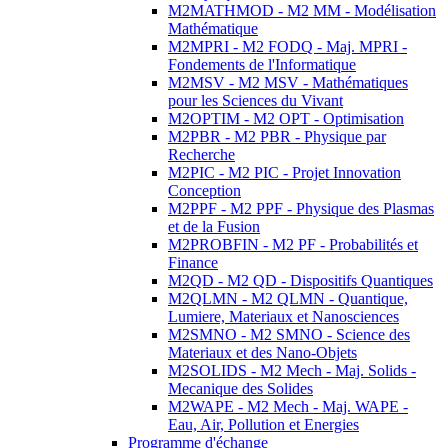
M2MATHMOD - M2 MM - Modélisation
Mathématique
M2MPRI - M2 FODQ - Maj. MPRI -
Fondements de l'Informatique
M2MSV - M2 MSV - Mathématiques
pour les Sciences du Vivant
M2OPTIM - M2 OPT - Optimisation
M2PBR - M2 PBR - Physique par
Recherche
M2PIC - M2 PIC - Projet Innovation
Conception
M2PPF - M2 PPF - Physique des Plasmas
et de la Fusion
M2PROBFIN - M2 PF - Probabilités et
Finance
M2QD - M2 QD - Dispositifs Quantiques
M2QLMN - M2 QLMN - Quantique,
Lumiere, Materiaux et Nanosciences
M2SMNO - M2 SMNO - Science des
Materiaux et des Nano-Objets
M2SOLIDS - M2 Mech - Maj. Solids -
Mecanique des Solides
M2WAPE - M2 Mech - Maj. WAPE -
Eau, Air, Pollution et Energies
Programme d'échange