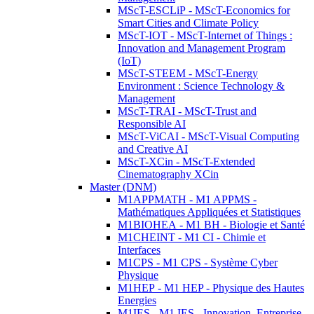
MScT-ESCLiP - MScT-Economics for
Smart Cities and Climate Policy
MScT-IOT - MScT-Internet of Things :
Innovation and Management Program
(IoT)
MScT-STEEM - MScT-Energy
Environment : Science Technology &
Management
MScT-TRAI - MScT-Trust and
Responsible AI
MScT-ViCAI - MScT-Visual Computing
and Creative AI
MScT-XCin - MScT-Extended
Cinematography XCin
Master (DNM)
M1APPMATH - M1 APPMS -
Mathématiques Appliquées et Statistiques
M1BIOHEA - M1 BH - Biologie et Santé
M1CHEINT - M1 CI - Chimie et
Interfaces
M1CPS - M1 CPS - Système Cyber
Physique
M1HEP - M1 HEP - Physique des Hautes
Energies
M1IES - M1 IES - Innovation, Entreprise