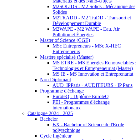
Matériaux et des Nano-Objets
M2SOLIDS - M2 Solids - Mécanique des
Solides
M2TRADD - M2 TraDD - Transport et
Développement Durable
M2WAPE - M2 WAPE - Eau, Air,
Pollution et Énergies
Master of Science (CGE)
MSc Entrepreneurs - MSc X-HEC
Entrepreneurs
Mastère spécialisé (Master)
MS ETRE - MS Energies Renouvelables :
Technologies et Entrepreneuriat (Master)
MS IE - MS Innovation et Entreprenariat
Non Diplomant
AUD_IPParis - AUDITEURS - IP Paris
Programme d'échange
EuroteQ - Diplôme EuroteQ
PEI - Programmes d'échange
internationaux
Catalogue 2024 - 2025
Bachelor
BX - Bachelor of Science de l'Ecole
polytechnique
Cycle Ingénieur