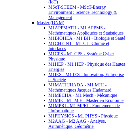
(IoT)
MScT-STEEM - MScT-Energy
Environment : Science Technology &
Management
Master (DNM)
M1APPMATH - M1 APPMS -
Mathématiques Appliquées et Statistiques
M1BIOHEA - M1 BH - Biologie et Santé
M1CHEINT - M1 CI - Chimie et
Interfaces
M1CPS - M1 CPS - Système Cyber
Physique
M1HEP - M1 HEP - Physique des Hautes
Energies
M1IES - M1 IES - Innovation, Entreprise
et Société
M1MATHJHADA - M1 MJH -
Mathématiques Jacques Hadamard
M1MECHA - M1 Mech - Mécanique
M1MIE - M1 MiE - Master en Economie
M1MPRI - M1 MPRI - Fondements de
l'Informatique
M1PHYSICS - M1 PHYS - Physique
M2AAG - M2 AAG - Analyse,
Arithmétique, Géométrie