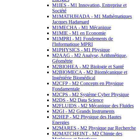
M1IES - M1 Innovation, Entreprise et
Société
M1MATHJHADA - M1 Mathématiques
Jacques Hadamard
M1MECHA - M1 Mécanique
M1MIE - M1 en Economie
M1MPRI - M1 Fondements de
l'Informatique MPRI
M1PHYSICS - M1 Physique
M2AAG - M2 Analyse, Arithmétique,
Géométrie
M2BIOHEA - M2 Biologie et Santé
M2BIOMECA - M2 Biomécanique et
Ingéniérie Biomédical
M2CFP - M2 Concepts en Physique
Fondamentale
M2CPS - M2 Système Cyber Physique
M2DS - M2 Data Science
M2FLUIDS - M2 Mécanique des Fluides
M2GI - M2 Grands Instruments
M2HEP - M2 Physique des Hautes
Energies
M2MARES - M2 Physique par Recherche
M2MATCHEINT - M2 Chimie des