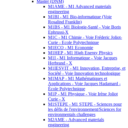
Master (DNM)
M1AME - M1 Advanced materials
engineering
M1BI - M1 Bio-informatique (Voie
Rosalind Franklin)
M1BS - M1 Biologie-Santé - Voie Boris
Ephrussi-X
M1C - M1 Chimie - Voie Fréderic Joliot-
Curie - Ecole Polytechnique
M1ECO - M1 Economie
M1HEP - M1 High Energy Physics
M1I - M1 Informatique - Voie Jacques
Herbrand - X
M1IESVIT - M1 Innovation, Entreprise, et
Société - Voie Innovation technologique
M1MAP - M1 Mathématiques et
Applications - Voie Jacques Hadamard -
École Polytechnique
M1P - M1 Physique - Voie Irène Joliot
Curie - X
M1STEPE - M1 STEPE - Sciences pour
les défis de l'environnement/Sciences for
environmentals challenges
M2AME - Advanced materials
engineering