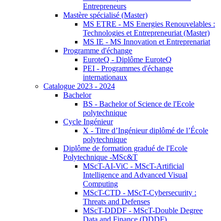
Entrepreneurs
Mastère spécialisé (Master)
MS ETRE - MS Energies Renouvelables :
Technologies et Entrepreneuriat (Master)
MS IE - MS Innovation et Entreprenariat
Programme d'échange
EuroteQ - Diplôme EuroteQ
PEI - Programmes d'échange
internationaux
Catalogue 2023 - 2024
Bachelor
BS - Bachelor of Science de l'Ecole
polytechnique
Cycle Ingénieur
X - Titre d’Ingénieur diplômé de l’École
polytechnique
Diplôme de formation gradué de l'Ecole
Polytechnique -MSc&T
MScT-AI-ViC - MScT-Artificial
Intelligence and Advanced Visual
Computing
MScT-CTD - MScT-Cybersecurity :
Threats and Defenses
MScT-DDDF - MScT-Double Degree
Data and Finance (DDDF)