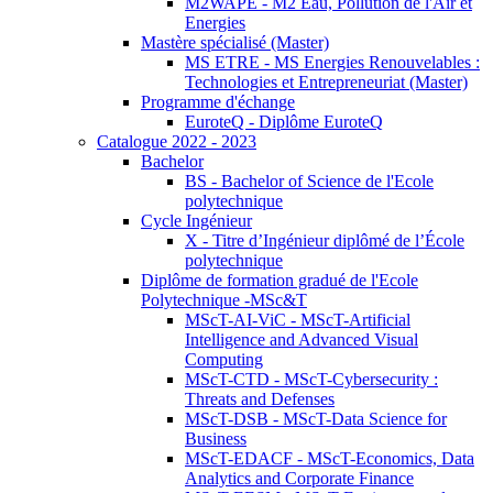
M2WAPE - M2 Eau, Pollution de l'Air et
Energies
Mastère spécialisé (Master)
MS ETRE - MS Energies Renouvelables :
Technologies et Entrepreneuriat (Master)
Programme d'échange
EuroteQ - Diplôme EuroteQ
Catalogue 2022 - 2023
Bachelor
BS - Bachelor of Science de l'Ecole
polytechnique
Cycle Ingénieur
X - Titre d’Ingénieur diplômé de l’École
polytechnique
Diplôme de formation gradué de l'Ecole
Polytechnique -MSc&T
MScT-AI-ViC - MScT-Artificial
Intelligence and Advanced Visual
Computing
MScT-CTD - MScT-Cybersecurity :
Threats and Defenses
MScT-DSB - MScT-Data Science for
Business
MScT-EDACF - MScT-Economics, Data
Analytics and Corporate Finance