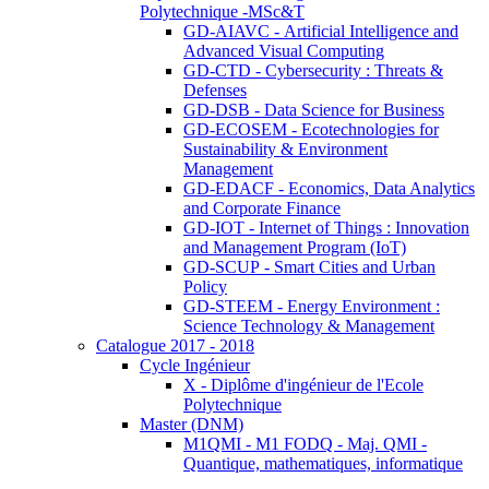
Polytechnique -MSc&T
GD-AIAVC - Artificial Intelligence and
Advanced Visual Computing
GD-CTD - Cybersecurity : Threats &
Defenses
GD-DSB - Data Science for Business
GD-ECOSEM - Ecotechnologies for
Sustainability & Environment
Management
GD-EDACF - Economics, Data Analytics
and Corporate Finance
GD-IOT - Internet of Things : Innovation
and Management Program (IoT)
GD-SCUP - Smart Cities and Urban
Policy
GD-STEEM - Energy Environment :
Science Technology & Management
Catalogue 2017 - 2018
Cycle Ingénieur
X - Diplôme d'ingénieur de l'Ecole
Polytechnique
Master (DNM)
M1QMI - M1 FODQ - Maj. QMI -
Quantique, mathematiques, informatique