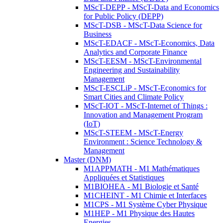
MScT-DEPP - MScT-Data and Economics
for Public Policy (DEPP)
MScT-DSB - MScT-Data Science for
Business
MScT-EDACF - MScT-Economics, Data
Analytics and Corporate Finance
MScT-EESM - MScT-Environmental
Engineering and Sustainability
Management
MScT-ESCLiP - MScT-Economics for
Smart Cities and Climate Policy
MScT-IOT - MScT-Internet of Things :
Innovation and Management Program
(IoT)
MScT-STEEM - MScT-Energy
Environment : Science Technology &
Management
Master (DNM)
M1APPMATH - M1 Mathématiques
Appliquées et Statistiques
M1BIOHEA - M1 Biologie et Santé
M1CHEINT - M1 Chimie et Interfaces
M1CPS - M1 Système Cyber Physique
M1HEP - M1 Physique des Hautes
Energies