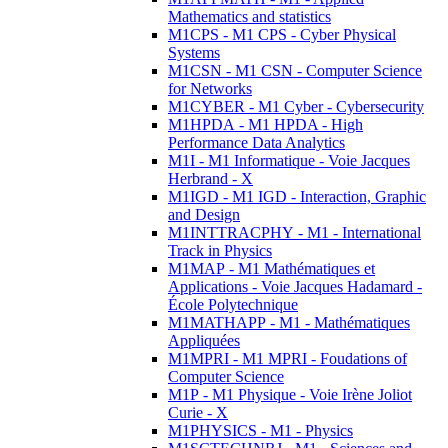
Mathematics and statistics
M1CPS - M1 CPS - Cyber Physical
Systems
M1CSN - M1 CSN - Computer Science
for Networks
M1CYBER - M1 Cyber - Cybersecurity
M1HPDA - M1 HPDA - High
Performance Data Analytics
M1I - M1 Informatique - Voie Jacques
Herbrand - X
M1IGD - M1 IGD - Interaction, Graphic
and Design
M1INTTRACPHY - M1 - International
Track in Physics
M1MAP - M1 Mathématiques et
Applications - Voie Jacques Hadamard -
École Polytechnique
M1MATHAPP - M1 - Mathématiques
Appliquées
M1MPRI - M1 MPRI - Foudations of
Computer Science
M1P - M1 Physique - Voie Irène Joliot
Curie - X
M1PHYSICS - M1 - Physics