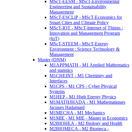
MScT-EESM - MScT-Environmental
Engineering and Sustainability
Management
MScT-ESCLiP - MScT-Economics for
Smart Cities and Climate Policy
MScT-IOT - MScT-Internet of Things :
Innovation and Management Program
(IoT)
MScT-STEEM - MScT-Energy
Environment : Science Technology &
Management
Master (DNM)
M1APPMATH - M1 Applied Mathematics
and statistics
M1CHEINT - M1 Chemistry and
Interfaces
M1CPS - M1 CPS - Cyber Physical
Systems
M1HEP - M1 High Energy Physics
M1MATHJHADA - M1 Mathematiques
Jacques Hadamard
M1MECHA - M1 Mechanics
M1MIE - M1 MIE - Master in Economics
M2BIOHEA - M2 Biology and Health
M2BIOMECA - M2 Biomeca -