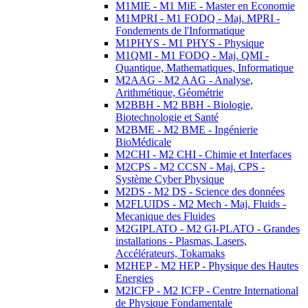
M1MIE - M1 MiE - Master en Economie
M1MPRI - M1 FODQ - Maj. MPRI -
Fondements de l'Informatique
M1PHYS - M1 PHYS - Physique
M1QMI - M1 FODQ - Maj. QMI -
Quantique, Mathematiques, Informatique
M2AAG - M2 AAG - Analyse,
Arithmétique, Géométrie
M2BBH - M2 BBH - Biologie,
Biotechnologie et Santé
M2BME - M2 BME - Ingénierie
BioMédicale
M2CHI - M2 CHI - Chimie et Interfaces
M2CPS - M2 CCSN - Maj. CPS -
Système Cyber Physique
M2DS - M2 DS - Science des données
M2FLUIDS - M2 Mech - Maj. Fluids -
Mecanique des Fluides
M2GIPLATO - M2 GI-PLATO - Grandes
installations - Plasmas, Lasers,
Accélérateurs, Tokamaks
M2HEP - M2 HEP - Physique des Hautes
Energies
M2ICFP - M2 ICFP - Centre International
de Physique Fondamentale