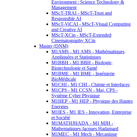
Environment : Science Technology &
Management
MScT-TRAI - MScT-Trust and
Responsible AI
MScT-ViCAI - MScT-Visual Computing
and Creative AI
MScT-XCin - MScT-Extended
Cinematography XCin
Master (DNM)
M1AMS - M1 AMS - Mathématiques
Appliquées et Statistiques
M1BBH - M1 BBH - Biologie,
Biotechnologie et Santé
M1BME - M1 BME - Ingénierie
BioMédicale
M1CHI - M1 CHI - Chimie et Interfaces
M1CPS - M1 CCSN - Maj. CPS -
Système Cyber Physique
M1HEP - M1 HEP - Physique des Hautes
Energies
M1IES - M1 IES - Innovation, Entreprise
et Société
M1MATHJHADA - M1 MJH -
Mathematiques Jacques Hadamard
M1MEC - M1 Mech - Mecanique