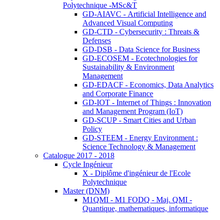
Polytechnique -MSc&T
GD-AIAVC - Artificial Intelligence and
Advanced Visual Computing
GD-CTD - Cybersecurity : Threats &
Defenses
GD-DSB - Data Science for Business
GD-ECOSEM - Ecotechnologies for
Sustainability & Environment
Management
GD-EDACF - Economics, Data Analytics
and Corporate Finance
GD-IOT - Internet of Things : Innovation
and Management Program (IoT)
GD-SCUP - Smart Cities and Urban
Policy
GD-STEEM - Energy Environment :
Science Technology & Management
Catalogue 2017 - 2018
Cycle Ingénieur
X - Diplôme d'ingénieur de l'Ecole
Polytechnique
Master (DNM)
M1QMI - M1 FODQ - Maj. QMI -
Quantique, mathematiques, informatique