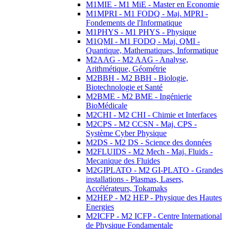
M1MIE - M1 MiE - Master en Economie
M1MPRI - M1 FODQ - Maj. MPRI -
Fondements de l'Informatique
M1PHYS - M1 PHYS - Physique
M1QMI - M1 FODQ - Maj. QMI -
Quantique, Mathematiques, Informatique
M2AAG - M2 AAG - Analyse,
Arithmétique, Géométrie
M2BBH - M2 BBH - Biologie,
Biotechnologie et Santé
M2BME - M2 BME - Ingénierie
BioMédicale
M2CHI - M2 CHI - Chimie et Interfaces
M2CPS - M2 CCSN - Maj. CPS -
Système Cyber Physique
M2DS - M2 DS - Science des données
M2FLUIDS - M2 Mech - Maj. Fluids -
Mecanique des Fluides
M2GIPLATO - M2 GI-PLATO - Grandes
installations - Plasmas, Lasers,
Accélérateurs, Tokamaks
M2HEP - M2 HEP - Physique des Hautes
Energies
M2ICFP - M2 ICFP - Centre International
de Physique Fondamentale