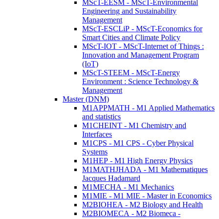
MScT-EESM - MScT-Environmental
Engineering and Sustainability
Management
MScT-ESCLiP - MScT-Economics for
Smart Cities and Climate Policy
MScT-IOT - MScT-Internet of Things :
Innovation and Management Program
(IoT)
MScT-STEEM - MScT-Energy
Environment : Science Technology &
Management
Master (DNM)
M1APPMATH - M1 Applied Mathematics
and statistics
M1CHEINT - M1 Chemistry and
Interfaces
M1CPS - M1 CPS - Cyber Physical
Systems
M1HEP - M1 High Energy Physics
M1MATHJHADA - M1 Mathematiques
Jacques Hadamard
M1MECHA - M1 Mechanics
M1MIE - M1 MIE - Master in Economics
M2BIOHEA - M2 Biology and Health
M2BIOMECA - M2 Biomeca -