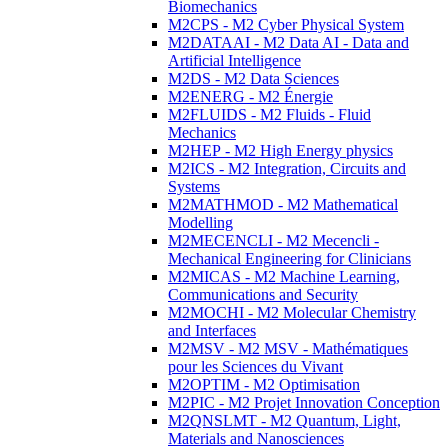
Biomechanics
M2CPS - M2 Cyber Physical System
M2DATAAI - M2 Data AI - Data and
Artificial Intelligence
M2DS - M2 Data Sciences
M2ENERG - M2 Énergie
M2FLUIDS - M2 Fluids - Fluid
Mechanics
M2HEP - M2 High Energy physics
M2ICS - M2 Integration, Circuits and
Systems
M2MATHMOD - M2 Mathematical
Modelling
M2MECENCLI - M2 Mecencli -
Mechanical Engineering for Clinicians
M2MICAS - M2 Machine Learning,
Communications and Security
M2MOCHI - M2 Molecular Chemistry
and Interfaces
M2MSV - M2 MSV - Mathématiques
pour les Sciences du Vivant
M2OPTIM - M2 Optimisation
M2PIC - M2 Projet Innovation Conception
M2QNSLMT - M2 Quantum, Light,
Materials and Nanosciences