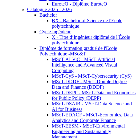
EuroteQ - Diplôme EuroteQ
Catalogue 2025 - 2026
Bachelor
BX - Bachelor of Science de l'Ecole
polytechnique
Cycle Ingénieur
X - Titre d’Ingénieur diplômé de l’École
polytechnique
Diplôme de formation gradué de l'Ecole
Polytechnique -MSc&T
MScT-AI-ViC - MScT-Artificial
Intelligence and Advanced Visual
Computing
MScT-CyS - MScT-Cybersecurity (CyS)
MScT-DDDF - MScT-Double Degree
Data and Finance (DDDF)
MScT-DEPP - MScT-Data and Economics
for Public Policy (DEPP)
MScT-DSAIB - MScT-Data Science and
AI for Business
MScT-EDACF - MScT-Economics, Data
Analytics and Corporate Finance
MScT-EESM - MScT-Environmental
Engineering and Sustainability
Management