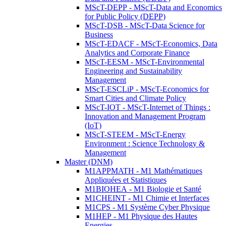
MScT-DEPP - MScT-Data and Economics
for Public Policy (DEPP)
MScT-DSB - MScT-Data Science for
Business
MScT-EDACF - MScT-Economics, Data
Analytics and Corporate Finance
MScT-EESM - MScT-Environmental
Engineering and Sustainability
Management
MScT-ESCLiP - MScT-Economics for
Smart Cities and Climate Policy
MScT-IOT - MScT-Internet of Things :
Innovation and Management Program
(IoT)
MScT-STEEM - MScT-Energy
Environment : Science Technology &
Management
Master (DNM)
M1APPMATH - M1 Mathématiques
Appliquées et Statistiques
M1BIOHEA - M1 Biologie et Santé
M1CHEINT - M1 Chimie et Interfaces
M1CPS - M1 Système Cyber Physique
M1HEP - M1 Physique des Hautes
Energies