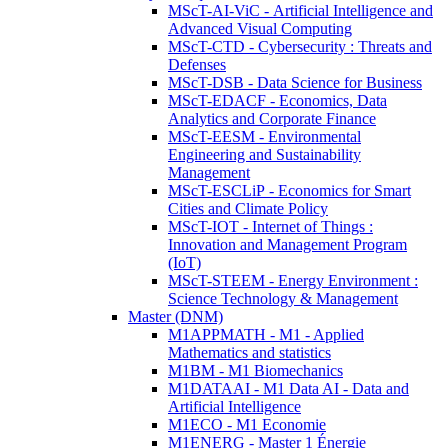
MScT-AI-ViC - Artificial Intelligence and
Advanced Visual Computing
MScT-CTD - Cybersecurity : Threats and
Defenses
MScT-DSB - Data Science for Business
MScT-EDACF - Economics, Data
Analytics and Corporate Finance
MScT-EESM - Environmental
Engineering and Sustainability
Management
MScT-ESCLiP - Economics for Smart
Cities and Climate Policy
MScT-IOT - Internet of Things :
Innovation and Management Program
(IoT)
MScT-STEEM - Energy Environment :
Science Technology & Management
Master (DNM)
M1APPMATH - M1 - Applied
Mathematics and statistics
M1BM - M1 Biomechanics
M1DATAAI - M1 Data AI - Data and
Artificial Intelligence
M1ECO - M1 Economie
M1ENERG - Master 1 Énergie