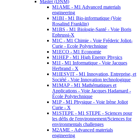
Master (DNM)
M1AME - M1 Advanced materials
engineering
M1BI - M1 Bio-informatique (Voie
Rosalind Franklin)
M1BS - M1 Biologie-Santé - Voie Boris
Ephrussi-X
M1C - M1 Chimie - Voie Fréderic Joliot-
Curie - Ecole Polytechnique
M1ECO - M1 Economie
M1HEP - M1 High Energy Physics
M1I - M1 Informatique - Voie Jacques
Herbrand - X
M1IESVIT - M1 Innovation, Entreprise, et
Société - Voie Innovation technologique
M1MAP - M1 Mathématiques et
Applications - Voie Jacques Hadamard -
École Polytechnique
M1P - M1 Physique - Voie Irène Joliot
Curie - X
M1STEPE - M1 STEPE - Sciences pour
les défis de l'environnement/Sciences for
environmentals challenges
M2AME - Advanced materials
engineering