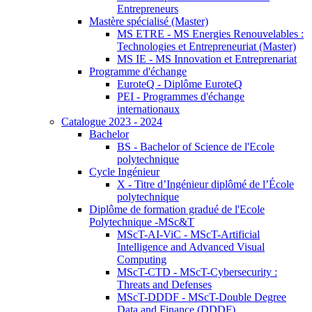
Entrepreneurs
Mastère spécialisé (Master)
MS ETRE - MS Energies Renouvelables :
Technologies et Entrepreneuriat (Master)
MS IE - MS Innovation et Entreprenariat
Programme d'échange
EuroteQ - Diplôme EuroteQ
PEI - Programmes d'échange
internationaux
Catalogue 2023 - 2024
Bachelor
BS - Bachelor of Science de l'Ecole
polytechnique
Cycle Ingénieur
X - Titre d’Ingénieur diplômé de l’École
polytechnique
Diplôme de formation gradué de l'Ecole
Polytechnique -MSc&T
MScT-AI-ViC - MScT-Artificial
Intelligence and Advanced Visual
Computing
MScT-CTD - MScT-Cybersecurity :
Threats and Defenses
MScT-DDDF - MScT-Double Degree
Data and Finance (DDDF)