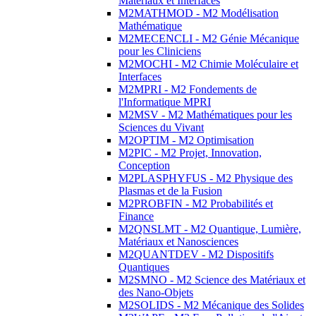
Matériaux et Interfaces
M2MATHMOD - M2 Modélisation
Mathématique
M2MECENCLI - M2 Génie Mécanique
pour les Cliniciens
M2MOCHI - M2 Chimie Moléculaire et
Interfaces
M2MPRI - M2 Fondements de
l'Informatique MPRI
M2MSV - M2 Mathématiques pour les
Sciences du Vivant
M2OPTIM - M2 Optimisation
M2PIC - M2 Projet, Innovation,
Conception
M2PLASPHYFUS - M2 Physique des
Plasmas et de la Fusion
M2PROBFIN - M2 Probabilités et
Finance
M2QNSLMT - M2 Quantique, Lumière,
Matériaux et Nanosciences
M2QUANTDEV - M2 Dispositifs
Quantiques
M2SMNO - M2 Science des Matériaux et
des Nano-Objets
M2SOLIDS - M2 Mécanique des Solides