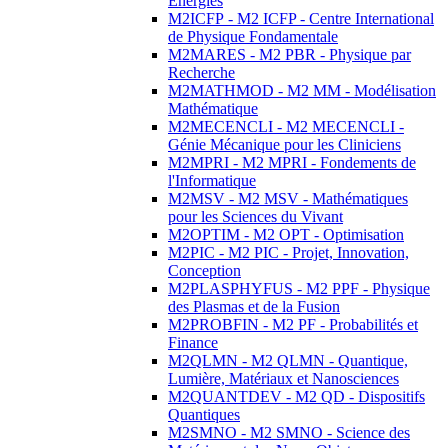
Energies
M2ICFP - M2 ICFP - Centre International
de Physique Fondamentale
M2MARES - M2 PBR - Physique par
Recherche
M2MATHMOD - M2 MM - Modélisation
Mathématique
M2MECENCLI - M2 MECENCLI -
Génie Mécanique pour les Cliniciens
M2MPRI - M2 MPRI - Fondements de
l'Informatique
M2MSV - M2 MSV - Mathématiques
pour les Sciences du Vivant
M2OPTIM - M2 OPT - Optimisation
M2PIC - M2 PIC - Projet, Innovation,
Conception
M2PLASPHYFUS - M2 PPF - Physique
des Plasmas et de la Fusion
M2PROBFIN - M2 PF - Probabilités et
Finance
M2QLMN - M2 QLMN - Quantique,
Lumière, Matériaux et Nanosciences
M2QUANTDEV - M2 QD - Dispositifs
Quantiques
M2SMNO - M2 SMNO - Science des