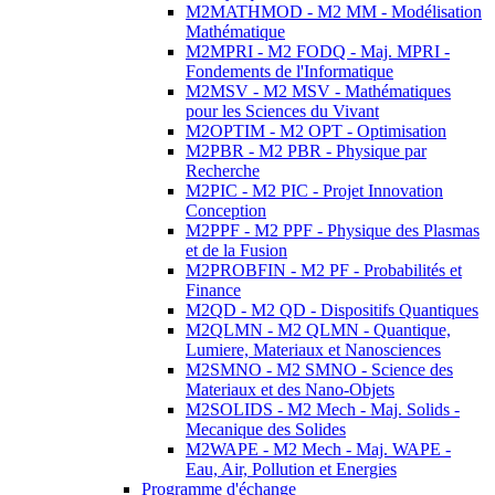
M2MATHMOD - M2 MM - Modélisation
Mathématique
M2MPRI - M2 FODQ - Maj. MPRI -
Fondements de l'Informatique
M2MSV - M2 MSV - Mathématiques
pour les Sciences du Vivant
M2OPTIM - M2 OPT - Optimisation
M2PBR - M2 PBR - Physique par
Recherche
M2PIC - M2 PIC - Projet Innovation
Conception
M2PPF - M2 PPF - Physique des Plasmas
et de la Fusion
M2PROBFIN - M2 PF - Probabilités et
Finance
M2QD - M2 QD - Dispositifs Quantiques
M2QLMN - M2 QLMN - Quantique,
Lumiere, Materiaux et Nanosciences
M2SMNO - M2 SMNO - Science des
Materiaux et des Nano-Objets
M2SOLIDS - M2 Mech - Maj. Solids -
Mecanique des Solides
M2WAPE - M2 Mech - Maj. WAPE -
Eau, Air, Pollution et Energies
Programme d'échange