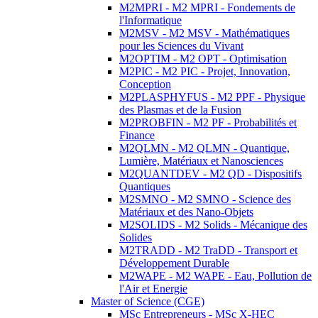
M2MPRI - M2 MPRI - Fondements de
l'Informatique
M2MSV - M2 MSV - Mathématiques
pour les Sciences du Vivant
M2OPTIM - M2 OPT - Optimisation
M2PIC - M2 PIC - Projet, Innovation,
Conception
M2PLASPHYFUS - M2 PPF - Physique
des Plasmas et de la Fusion
M2PROBFIN - M2 PF - Probabilités et
Finance
M2QLMN - M2 QLMN - Quantique,
Lumière, Matériaux et Nanosciences
M2QUANTDEV - M2 QD - Dispositifs
Quantiques
M2SMNO - M2 SMNO - Science des
Matériaux et des Nano-Objets
M2SOLIDS - M2 Solids - Mécanique des
Solides
M2TRADD - M2 TraDD - Transport et
Développement Durable
M2WAPE - M2 WAPE - Eau, Pollution de
l'Air et Energie
Master of Science (CGE)
MSc Entrepreneurs - MSc X-HEC