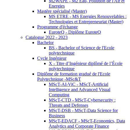
M2WAPE - M2 Eau, Pollution de l'Air et
Energies
Mastère spécialisé (Master)
MS ETRE - MS Energies Renouvelables :
Technologies et Entrepreneuriat (Master)
Programme d'échange
EuroteQ - Diplôme EuroteQ
Catalogue 2022 - 2023
Bachelor
BS - Bachelor of Science de l'Ecole
polytechnique
Cycle Ingénieur
X - Titre d’Ingénieur diplômé de l’École
polytechnique
Diplôme de formation gradué de l'Ecole
Polytechnique -MSc&T
MScT-AI-ViC - MScT-Artificial
Intelligence and Advanced Visual
Computing
MScT-CTD - MScT-Cybersecurity :
Threats and Defenses
MScT-DSB - MScT-Data Science for
Business
MScT-EDACF - MScT-Economics, Data
Analytics and Corporate Finance