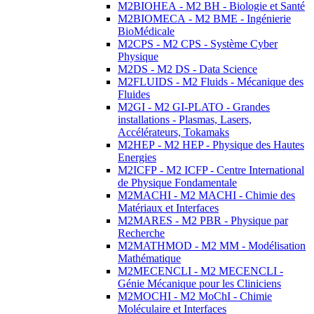
M2BIOHEA - M2 BH - Biologie et Santé
M2BIOMECA - M2 BME - Ingénierie
BioMédicale
M2CPS - M2 CPS - Système Cyber
Physique
M2DS - M2 DS - Data Science
M2FLUIDS - M2 Fluids - Mécanique des
Fluides
M2GI - M2 GI-PLATO - Grandes
installations - Plasmas, Lasers,
Accélérateurs, Tokamaks
M2HEP - M2 HEP - Physique des Hautes
Energies
M2ICFP - M2 ICFP - Centre International
de Physique Fondamentale
M2MACHI - M2 MACHI - Chimie des
Matériaux et Interfaces
M2MARES - M2 PBR - Physique par
Recherche
M2MATHMOD - M2 MM - Modélisation
Mathématique
M2MECENCLI - M2 MECENCLI -
Génie Mécanique pour les Cliniciens
M2MOCHI - M2 MoChI - Chimie
Moléculaire et Interfaces