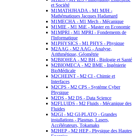
et Société
M1MATHJHADA - M1 MJH -
Mathématiques Jacques Hadamard
M1MECHA - M1 Mech - Mécanique
M1MIE - M1 MiE - Master en Economie
M1MPRI - M1 MPRI - Fondements de
l'Informatique
M1PHYSICS - M1 PHYS - Physique
M2AAG - M2 AAG - Analyse,
Arithmétique, Géométrie
M2BIOHEA - M2 BH - Biologie et Santé
M2BIOMECA - M2 BME - Ingénierie
BioMédicale
M2CHEINT - M2 CI - Chimie et
Interfaces
M2CPS - M2 CPS - Système Cyber
Physique
M2DS - M2 DS - Data Science
M2FLUIDS - M2 Fluids - Mécanique des
Fluides
M2GI - M2 GI-PLATO - Grandes
installations - Plasmas, Lasers,
Accélérateurs, Tokamaks
M2HEP - M2 HEP - Physique des Hautes