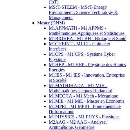
(IoT)
MScT-STEEM - MScT-Energy
Environment : Science Technology &
Management
Master (DNM)
M1APPMATH - M1 APPMS -
Mathématiques Appliquées et Statistiques
M1BIOHEA - M1 BH - Biologie et Santé
M1CHEINT - M1 CI - Chimie et
Interfaces
M1CPS - M1 CPS - Système Cyber
Physique
M1HEP - M1 HEP - Physique des Hautes
Energies
M1IES - M1 IES - Innovation, Entreprise
et Société
M1MATHJHADA - M1 MJH -
Mathématiques Jacques Hadamard
M1MECHA - M1 Mech - Mécanique
M1MIE - M1 MiE - Master en Economie
M1MPRI - M1 MPRI - Fondements de
l'Informatique
M1PHYSICS - M1 PHYS - Physique
M2AAG - M2 AAG - Analyse,
Arithmétique, Géométrie