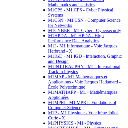
Mathematics and statistics
M1CPS - M1 CPS - Cyber Physical
Systems
M1CSN - M1 CSN - Computer Science
for Networks
M1CYBER - M1 Cyber - Cybersecurity
M1HPDA - M1 HPDA - High
Performance Data Analytics
M1I - M1 Informatique - Voie Jacques
Herbrand - X
M1IGD - M1 IGD - Interaction, Graphic
and Design
M1INTTRACPHY - M1 - International
Track in Physics
M1MAP - M1 Mathématiques et
Applications - Voie Jacques Hadamard -
École Polytechnique
M1MATHAPP - M1 - Mathématiques
Appliquées
M1MPRI - M1 MPRI - Foudations of
Computer Science
M1P - M1 Physique - Voie Irène Joliot
Curie - X
M1PHYSICS - M1 - Physics