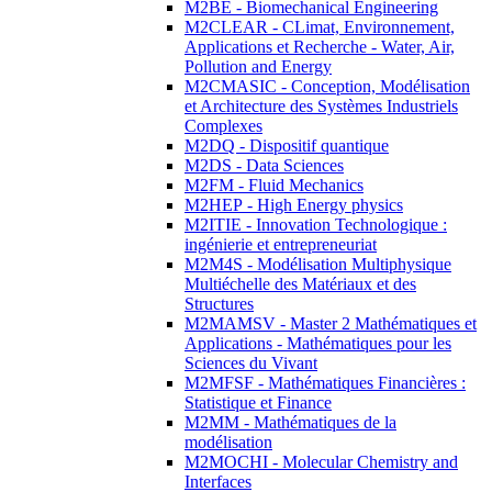
M2BE - Biomechanical Engineering
M2CLEAR - CLimat, Environnement,
Applications et Recherche - Water, Air,
Pollution and Energy
M2CMASIC - Conception, Modélisation
et Architecture des Systèmes Industriels
Complexes
M2DQ - Dispositif quantique
M2DS - Data Sciences
M2FM - Fluid Mechanics
M2HEP - High Energy physics
M2ITIE - Innovation Technologique :
ingénierie et entrepreneuriat
M2M4S - Modélisation Multiphysique
Multiéchelle des Matériaux et des
Structures
M2MAMSV - Master 2 Mathématiques et
Applications - Mathématiques pour les
Sciences du Vivant
M2MFSF - Mathématiques Financières :
Statistique et Finance
M2MM - Mathématiques de la
modélisation
M2MOCHI - Molecular Chemistry and
Interfaces