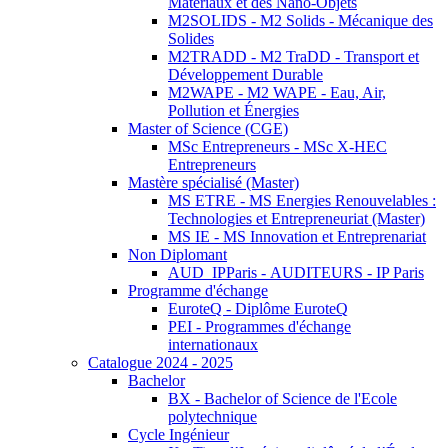
Matériaux et des Nano-Objets
M2SOLIDS - M2 Solids - Mécanique des
Solides
M2TRADD - M2 TraDD - Transport et
Développement Durable
M2WAPE - M2 WAPE - Eau, Air,
Pollution et Énergies
Master of Science (CGE)
MSc Entrepreneurs - MSc X-HEC
Entrepreneurs
Mastère spécialisé (Master)
MS ETRE - MS Energies Renouvelables :
Technologies et Entrepreneuriat (Master)
MS IE - MS Innovation et Entreprenariat
Non Diplomant
AUD_IPParis - AUDITEURS - IP Paris
Programme d'échange
EuroteQ - Diplôme EuroteQ
PEI - Programmes d'échange
internationaux
Catalogue 2024 - 2025
Bachelor
BX - Bachelor of Science de l'Ecole
polytechnique
Cycle Ingénieur