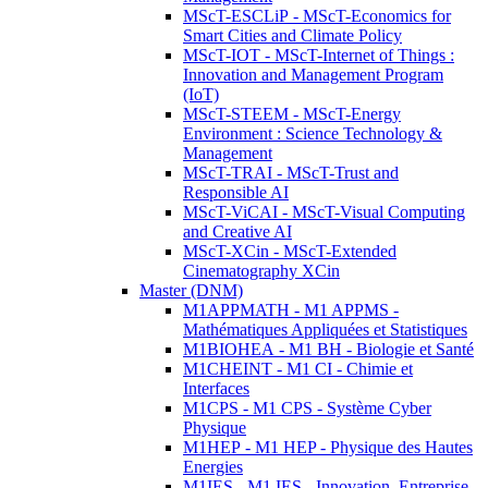
MScT-ESCLiP - MScT-Economics for
Smart Cities and Climate Policy
MScT-IOT - MScT-Internet of Things :
Innovation and Management Program
(IoT)
MScT-STEEM - MScT-Energy
Environment : Science Technology &
Management
MScT-TRAI - MScT-Trust and
Responsible AI
MScT-ViCAI - MScT-Visual Computing
and Creative AI
MScT-XCin - MScT-Extended
Cinematography XCin
Master (DNM)
M1APPMATH - M1 APPMS -
Mathématiques Appliquées et Statistiques
M1BIOHEA - M1 BH - Biologie et Santé
M1CHEINT - M1 CI - Chimie et
Interfaces
M1CPS - M1 CPS - Système Cyber
Physique
M1HEP - M1 HEP - Physique des Hautes
Energies
M1IES - M1 IES - Innovation, Entreprise