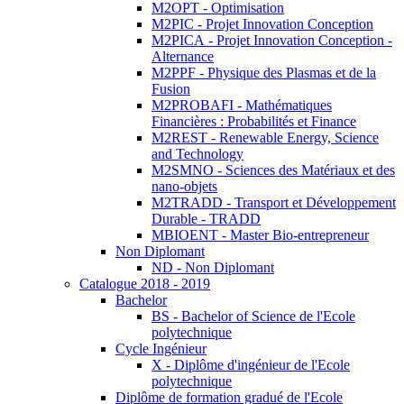
M2OPT - Optimisation
M2PIC - Projet Innovation Conception
M2PICA - Projet Innovation Conception -
Alternance
M2PPF - Physique des Plasmas et de la
Fusion
M2PROBAFI - Mathématiques
Financières : Probabilités et Finance
M2REST - Renewable Energy, Science
and Technology
M2SMNO - Sciences des Matériaux et des
nano-objets
M2TRADD - Transport et Développement
Durable - TRADD
MBIOENT - Master Bio-entrepreneur
Non Diplomant
ND - Non Diplomant
Catalogue 2018 - 2019
Bachelor
BS - Bachelor of Science de l'Ecole
polytechnique
Cycle Ingénieur
X - Diplôme d'ingénieur de l'Ecole
polytechnique
Diplôme de formation gradué de l'Ecole