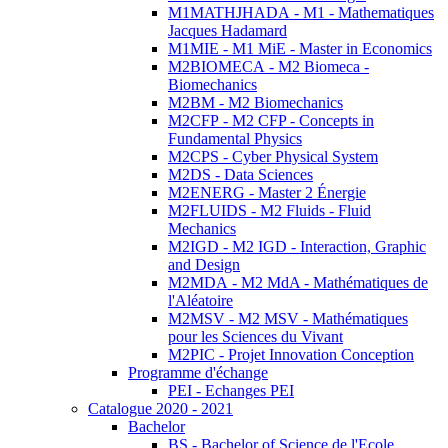
M1MATHJHADA - M1 - Mathematiques
Jacques Hadamard
M1MIE - M1 MiE - Master in Economics
M2BIOMECA - M2 Biomeca -
Biomechanics
M2BM - M2 Biomechanics
M2CFP - M2 CFP - Concepts in
Fundamental Physics
M2CPS - Cyber Physical System
M2DS - Data Sciences
M2ENERG - Master 2 Énergie
M2FLUIDS - M2 Fluids - Fluid
Mechanics
M2IGD - M2 IGD - Interaction, Graphic
and Design
M2MDA - M2 MdA - Mathématiques de
l'Aléatoire
M2MSV - M2 MSV - Mathématiques
pour les Sciences du Vivant
M2PIC - Projet Innovation Conception
Programme d'échange
PEI - Echanges PEI
Catalogue 2020 - 2021
Bachelor
BS - Bachelor of Science de l'Ecole