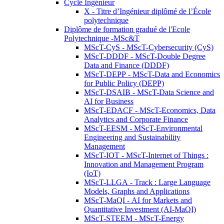
Cycle Ingénieur
X - Titre d’Ingénieur diplômé de l’École
polytechnique
Diplôme de formation gradué de l'Ecole
Polytechnique -MSc&T
MScT-CyS - MScT-Cybersecurity (CyS)
MScT-DDDF - MScT-Double Degree
Data and Finance (DDDF)
MScT-DEPP - MScT-Data and Economics
for Public Policy (DEPP)
MScT-DSAIB - MScT-Data Science and
AI for Business
MScT-EDACF - MScT-Economics, Data
Analytics and Corporate Finance
MScT-EESM - MScT-Environmental
Engineering and Sustainability
Management
MScT-IOT - MScT-Internet of Things :
Innovation and Management Program
(IoT)
MScT-LLGA - Track : Large Language
Models, Graphs and Applications
MScT-MaQI - AI for Markets and
Quantitative Investment (AI-MaQI)
MScT-STEEM - MScT-Energy