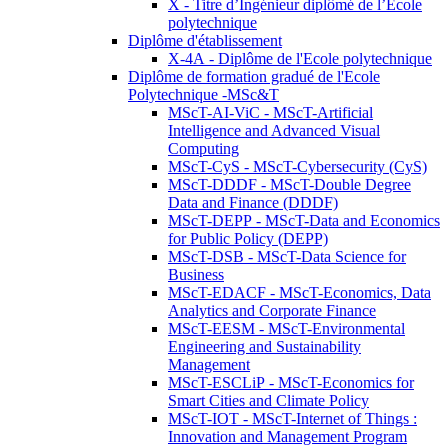
X - Titre d’Ingénieur diplômé de l’École
polytechnique
Diplôme d'établissement
X-4A - Diplôme de l'Ecole polytechnique
Diplôme de formation gradué de l'Ecole
Polytechnique -MSc&T
MScT-AI-ViC - MScT-Artificial
Intelligence and Advanced Visual
Computing
MScT-CyS - MScT-Cybersecurity (CyS)
MScT-DDDF - MScT-Double Degree
Data and Finance (DDDF)
MScT-DEPP - MScT-Data and Economics
for Public Policy (DEPP)
MScT-DSB - MScT-Data Science for
Business
MScT-EDACF - MScT-Economics, Data
Analytics and Corporate Finance
MScT-EESM - MScT-Environmental
Engineering and Sustainability
Management
MScT-ESCLiP - MScT-Economics for
Smart Cities and Climate Policy
MScT-IOT - MScT-Internet of Things :
Innovation and Management Program