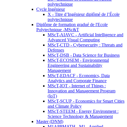
polytechnique
Cycle Ingénieur
X - Titre d’Ingénieur diplômé de l’École
polytechnique
Diplôme de formation gradué de l'Ecole
Polytechnique -MSc&T
MScT-AIAVC - Artificial Intelligence and
Advanced Visual Computing
MScT-CTD - Cybersecurity : Threats and
Defenses
MScT-DSB - Data Science for Business
MScT-ECOSEM - Environmental
Engineering and Sustainability
Management
MScT-EDACF - Economics, Data
Analytics and Corporate Finance
MScT-IOT - Internet of Things :
Innovation and Management Program
(IoT)
MScT-SCUP - Economics for Smart Cities
and Climate Policy
MScT-STEEM - Energy Environment :
Science Technology & Management
Master (DNM)
M1APPMATH - M1 - Applied