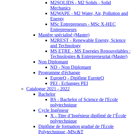
M2SOLIDS - M2 Solids - Solid
Mechanics
M2WAPE - M2 Water, Air, Pollution and
Energy
MSc Entrepreneurs - MSc X-HEC
Entrepreneurs
Mastère spécialisé (Master)
M2REST - Renewable Energy, Science
and Technology
MS ETRE - MS Energies Renouvelables :
Technologies & Entrepreneuriat (Master)
Non Diplomant
ND - Non Diplomant
Programme d'échange
EuroteQ - Diplôme EuroteQ
PEI - Echanges PEI
Catalogue 2021 - 2022
Bachelor
BS - Bachelor of Science de l'Ecole
polytechnique
Cycle Ingénieur
X - Titre d’Ingénieur diplômé de l’École
polytechnique
Diplôme de formation gradué de l'Ecole
Polytechnique -MSc&T