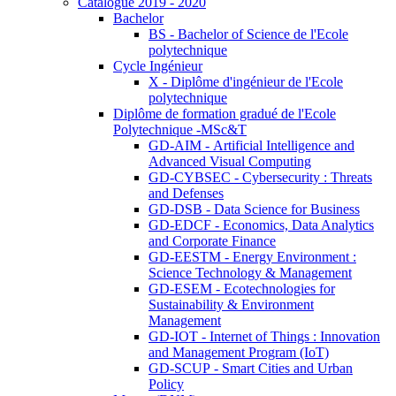
Catalogue 2019 - 2020
Bachelor
BS - Bachelor of Science de l'Ecole
polytechnique
Cycle Ingénieur
X - Diplôme d'ingénieur de l'Ecole
polytechnique
Diplôme de formation gradué de l'Ecole
Polytechnique -MSc&T
GD-AIM - Artificial Intelligence and
Advanced Visual Computing
GD-CYBSEC - Cybersecurity : Threats
and Defenses
GD-DSB - Data Science for Business
GD-EDCF - Economics, Data Analytics
and Corporate Finance
GD-EESTM - Energy Environment :
Science Technology & Management
GD-ESEM - Ecotechnologies for
Sustainability & Environment
Management
GD-IOT - Internet of Things : Innovation
and Management Program (IoT)
GD-SCUP - Smart Cities and Urban
Policy