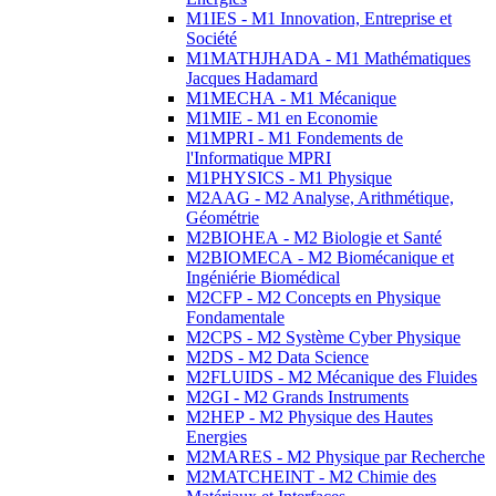
M1IES - M1 Innovation, Entreprise et
Société
M1MATHJHADA - M1 Mathématiques
Jacques Hadamard
M1MECHA - M1 Mécanique
M1MIE - M1 en Economie
M1MPRI - M1 Fondements de
l'Informatique MPRI
M1PHYSICS - M1 Physique
M2AAG - M2 Analyse, Arithmétique,
Géométrie
M2BIOHEA - M2 Biologie et Santé
M2BIOMECA - M2 Biomécanique et
Ingéniérie Biomédical
M2CFP - M2 Concepts en Physique
Fondamentale
M2CPS - M2 Système Cyber Physique
M2DS - M2 Data Science
M2FLUIDS - M2 Mécanique des Fluides
M2GI - M2 Grands Instruments
M2HEP - M2 Physique des Hautes
Energies
M2MARES - M2 Physique par Recherche
M2MATCHEINT - M2 Chimie des