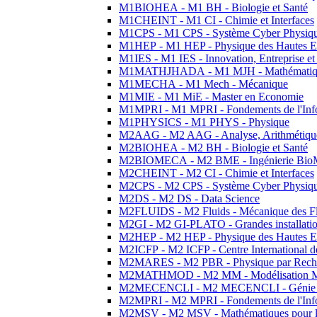
M1BIOHEA - M1 BH - Biologie et Santé
M1CHEINT - M1 CI - Chimie et Interfaces
M1CPS - M1 CPS - Système Cyber Physiq
M1HEP - M1 HEP - Physique des Hautes E
M1IES - M1 IES - Innovation, Entreprise et
M1MATHJHADA - M1 MJH - Mathématiqu
M1MECHA - M1 Mech - Mécanique
M1MIE - M1 MiE - Master en Economie
M1MPRI - M1 MPRI - Fondements de l'Inf
M1PHYSICS - M1 PHYS - Physique
M2AAG - M2 AAG - Analyse, Arithmétique
M2BIOHEA - M2 BH - Biologie et Santé
M2BIOMECA - M2 BME - Ingénierie BioM
M2CHEINT - M2 CI - Chimie et Interfaces
M2CPS - M2 CPS - Système Cyber Physiq
M2DS - M2 DS - Data Science
M2FLUIDS - M2 Fluids - Mécanique des Fl
M2GI - M2 GI-PLATO - Grandes installation
M2HEP - M2 HEP - Physique des Hautes E
M2ICFP - M2 ICFP - Centre International 
M2MARES - M2 PBR - Physique par Rech
M2MATHMOD - M2 MM - Modélisation M
M2MECENCLI - M2 MECENCLI - Génie Méc
M2MPRI - M2 MPRI - Fondements de l'Inf
M2MSV - M2 MSV - Mathématiques pour le