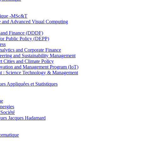
hnique -MSc&T
ce and Advanced Visual Computing
and Finance (DDDF)
r Public Policy (DEPP)
ess
ytics and Corporate Finance
ring and Sustainability Management
Cities and Climate Policy
ovation and Management Program (IoT)
: Science Technology & Management
ppliquées et Statistiques
ue
nergies
 Société
es Jacques Hadamard
ormatique