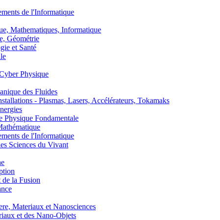
nts de l'Informatique
, Mathematiques, Informatique
, Géométrie
ie et Santé
le
Cyber Physique
nique des Fluides
lations - Plasmas, Lasers, Accélérateurs, Tokamaks
nergies
de Physique Fondamentale
athématique
nts de l'Informatique
s Sciences du Vivant
he
ption
 de la Fusion
ance
, Materiaux et Nanosciences
aux et des Nano-Objets