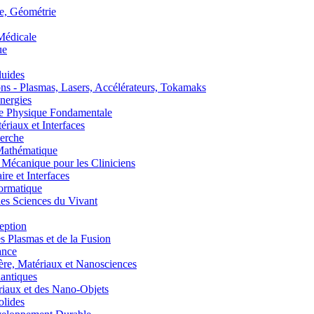
, Géométrie
édicale
ue
uides
s - Plasmas, Lasers, Accélérateurs, Tokamaks
nergies
de Physique Fondamentale
aux et Interfaces
erche
athématique
anique pour les Cliniciens
 et Interfaces
ormatique
s Sciences du Vivant
eption
lasmas et de la Fusion
ance
, Matériaux et Nanosciences
ntiques
aux et des Nano-Objets
lides