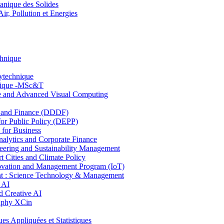
nique des Solides
, Pollution et Energies
chnique
lytechnique
hnique -MSc&T
ce and Advanced Visual Computing
and Finance (DDDF)
r Public Policy (DEPP)
for Business
ytics and Corporate Finance
ring and Sustainability Management
Cities and Climate Policy
ovation and Management Program (IoT)
: Science Technology & Management
 AI
 Creative AI
aphy XCin
ppliquées et Statistiques