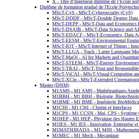
X - Titre d’Ingénieur diplômé de l’École po
Diplôme de formation gradué de l'Ecole Polytec
MScT-CyS - MScT-Cybersecurity (CyS)
MScT-DDDF - MScT-Double Degree Data 
MScT-DEPP - MScT-Data and Economics fo
MScT-DSAIB - MScT-Data Science and AI 
MScT-EDACF - MScT-Economics, Data Anal
MScT-EESM - MScT-Environmental Enginee
MScT-IOT - MScT-Internet of Things : Inn
MScT-LLGA - Track : Large Language Mode
MScT-MaQI - AI for Markets and Quantitat
MScT-STEEM - MScT-Energy Environment 
MScT-TRAI - MScT-Trust and Responsible
MScT-ViCAI - MScT-Visual Computing and
MScT-XCin - MScT-Extended Cinematogr
Master (DNM)
M1AMS - M1 AMS - Mathématiques Appliqué
M1BBH - M1 BBH - Biologie, Biotechnolog
M1BME - M1 BME - Ingénierie BioMédica
M1CHI - M1 CHI - Chimie et Interfaces
M1CPS - M1 CCSN - Maj. CPS - Système 
M1HEP - M1 HEP - Physique des Hautes E
M1IES - M1 IES - Innovation, Entreprise et
M1MATHJHADA - M1 MJH - Mathematiqu
M1MEC - M1 Mech - Mecanique