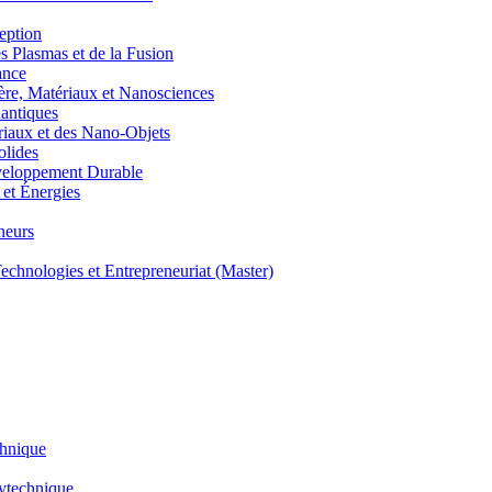
eption
lasmas et de la Fusion
ance
, Matériaux et Nanosciences
ntiques
aux et des Nano-Objets
lides
eloppement Durable
et Énergies
neurs
hnologies et Entrepreneuriat (Master)
chnique
lytechnique