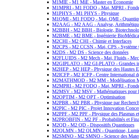
M1MIE - M1 MiE - Master en Economie
M1MPRI - M1 FODQ - Maj. MPRI - Fondeme
M1PHYS - M1 PHYS - Physique
M1QMI - M1 FODQ - Maj. QMI - Quantique
M2AAG - M2 AAG - Analyse, Arithmétique
M2BBH - M2 BBH - Biologie, Biotechnolog
M2BME - M2 BME - Ingénierie BioMédica
M2CHI - M2 CHI - Chimie et Interfaces
M2CPS - M2 CCSN - Maj. CPS - Système 
M2DS - M2 DS - Science des données
M2FLUIDS - M2 Mech - Maj. Fluids - Meca
M2GIPLATO - M2 GI-PLATO - Grandes instal
M2HEP - M2 HEP - Physique des Hautes E
M2ICFP - M2 ICFP - Centre International 
M2MATHMOD - M2 MM - Modélisation M
M2MPRI - M2 FODQ - Maj. MPRI - Fondeme
M2MSV - M2 MSV - Mathématiques pour le
M2OPTIM - M2 OPT - Optimisation
M2PBR - M2 PBR - Physique par Recherc
M2PIC - M2 PIC - Projet Innovation Conce
M2PPF - M2 PPF - Physique des Plasmas et
M2PROBFIN - M2 PF - Probabilités et Fin
M2QD - M2 QD - Dispositifs Quantiques
M2QLMN - M2 QLMN - Quantique, Lumiere
M2SMNO - M2 SMNO - Science des Materi