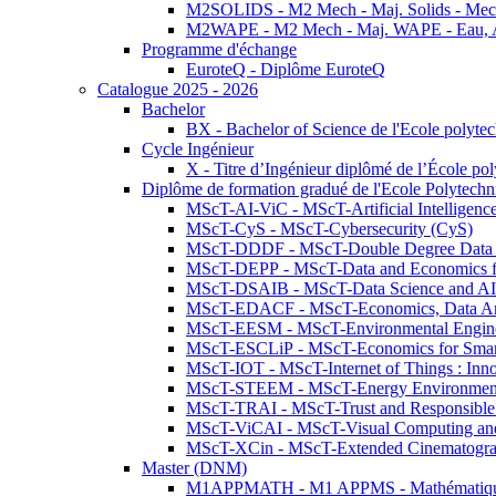
M2SOLIDS - M2 Mech - Maj. Solids - Meca
M2WAPE - M2 Mech - Maj. WAPE - Eau, Air
Programme d'échange
EuroteQ - Diplôme EuroteQ
Catalogue 2025 - 2026
Bachelor
BX - Bachelor of Science de l'Ecole polyte
Cycle Ingénieur
X - Titre d’Ingénieur diplômé de l’École po
Diplôme de formation gradué de l'Ecole Polytec
MScT-AI-ViC - MScT-Artificial Intelligen
MScT-CyS - MScT-Cybersecurity (CyS)
MScT-DDDF - MScT-Double Degree Data 
MScT-DEPP - MScT-Data and Economics fo
MScT-DSAIB - MScT-Data Science and AI 
MScT-EDACF - MScT-Economics, Data Anal
MScT-EESM - MScT-Environmental Enginee
MScT-ESCLiP - MScT-Economics for Smart 
MScT-IOT - MScT-Internet of Things : Inn
MScT-STEEM - MScT-Energy Environment 
MScT-TRAI - MScT-Trust and Responsible
MScT-ViCAI - MScT-Visual Computing and
MScT-XCin - MScT-Extended Cinematogr
Master (DNM)
M1APPMATH - M1 APPMS - Mathématiques A