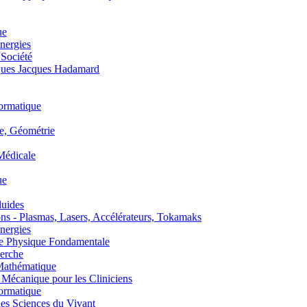
ue
nergies
 Société
es Jacques Hadamard
ormatique
, Géométrie
édicale
ue
uides
s - Plasmas, Lasers, Accélérateurs, Tokamaks
nergies
de Physique Fondamentale
erche
athématique
anique pour les Cliniciens
ormatique
s Sciences du Vivant