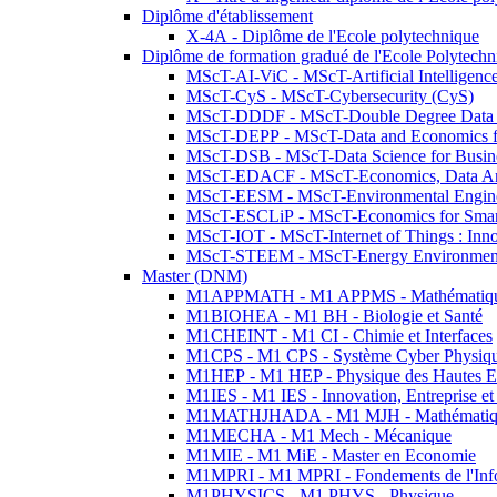
Diplôme d'établissement
X-4A - Diplôme de l'Ecole polytechnique
Diplôme de formation gradué de l'Ecole Polytec
MScT-AI-ViC - MScT-Artificial Intelligen
MScT-CyS - MScT-Cybersecurity (CyS)
MScT-DDDF - MScT-Double Degree Data 
MScT-DEPP - MScT-Data and Economics fo
MScT-DSB - MScT-Data Science for Busin
MScT-EDACF - MScT-Economics, Data Anal
MScT-EESM - MScT-Environmental Enginee
MScT-ESCLiP - MScT-Economics for Smart 
MScT-IOT - MScT-Internet of Things : Inn
MScT-STEEM - MScT-Energy Environment 
Master (DNM)
M1APPMATH - M1 APPMS - Mathématiques A
M1BIOHEA - M1 BH - Biologie et Santé
M1CHEINT - M1 CI - Chimie et Interfaces
M1CPS - M1 CPS - Système Cyber Physiq
M1HEP - M1 HEP - Physique des Hautes E
M1IES - M1 IES - Innovation, Entreprise et
M1MATHJHADA - M1 MJH - Mathématiqu
M1MECHA - M1 Mech - Mécanique
M1MIE - M1 MiE - Master en Economie
M1MPRI - M1 MPRI - Fondements de l'Inf
M1PHYSICS - M1 PHYS - Physique