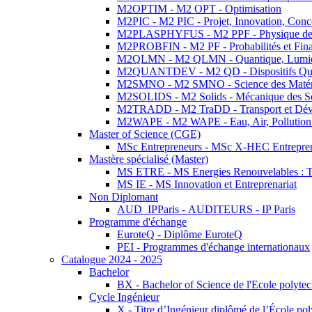
M2OPTIM - M2 OPT - Optimisation
M2PIC - M2 PIC - Projet, Innovation, Conc
M2PLASPHYFUS - M2 PPF - Physique des P
M2PROBFIN - M2 PF - Probabilités et Fin
M2QLMN - M2 QLMN - Quantique, Lumière
M2QUANTDEV - M2 QD - Dispositifs Qua
M2SMNO - M2 SMNO - Science des Matéri
M2SOLIDS - M2 Solids - Mécanique des So
M2TRADD - M2 TraDD - Transport et Dév
M2WAPE - M2 WAPE - Eau, Air, Pollution 
Master of Science (CGE)
MSc Entrepreneurs - MSc X-HEC Entrepre
Mastère spécialisé (Master)
MS ETRE - MS Energies Renouvelables : Tec
MS IE - MS Innovation et Entreprenariat
Non Diplomant
AUD_IPParis - AUDITEURS - IP Paris
Programme d'échange
EuroteQ - Diplôme EuroteQ
PEI - Programmes d'échange internationaux
Catalogue 2024 - 2025
Bachelor
BX - Bachelor of Science de l'Ecole polyte
Cycle Ingénieur
X - Titre d’Ingénieur diplômé de l’École po