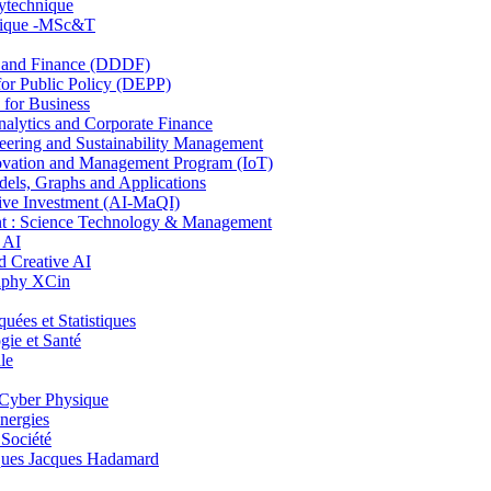
lytechnique
hnique -MSc&T
and Finance (DDDF)
r Public Policy (DEPP)
for Business
ytics and Corporate Finance
ring and Sustainability Management
ovation and Management Program (IoT)
ls, Graphs and Applications
ive Investment (AI-MaQI)
: Science Technology & Management
 AI
 Creative AI
aphy XCin
es et Statistiques
ie et Santé
le
Cyber Physique
nergies
 Société
es Jacques Hadamard