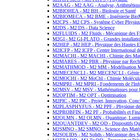
M2AAG - M2 AAG - Analyse, Arithmétique
M2BIOHEA - M2 BH - Biologie et Santé
M2BIOMECA - M2 BME - Ingénierie BioM
M2CPS - M2 CPS - Système Cyber Physiq
M2DS - M2 DS - Data Science
M2FLUIDS - M2 Fluids - Mécanique des Fl
M2GI - M2 GI-PLATO - Grandes installation
M2HEP - M2 HEP - Physique des Hautes E
M2ICFP - M2 ICFP - Centre International 
M2MACHI - M2 MACHI - Chimie des Matéri
M2MARES - M2 PBR - Physique par Rech
M2MATHMOD - M2 MM - Modélisation M
M2MECENCLI - M2 MECENCLI - Génie Méc
M2MOCHI - M2 MoChI - Chimie Moléculaire
M2MPRI - M2 MPRI - Fondements de l'Inf
M2MSV - M2 MSV - Mathématiques pour le
M2OPTIM - M2 OPT - Optimisation
M2PIC - M2 PIC - Projet, Innovation, Conc
M2PLASPHYFUS - M2 PPF - Physique des P
M2PROBFIN - M2 PF - Probabilités et Fin
M2QLMN - M2 QLMN - Quantique, Lumière
M2QUANTDEV - M2 QD - Dispositifs Qua
M2SMNO - M2 SMNO - Science des Matéri
M2SOLIDS - M2 Solids - Mécanique des So