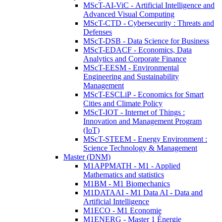
MScT-AI-ViC - Artificial Intelligence and
Advanced Visual Computing
MScT-CTD - Cybersecurity : Threats and
Defenses
MScT-DSB - Data Science for Business
MScT-EDACF - Economics, Data
Analytics and Corporate Finance
MScT-EESM - Environmental
Engineering and Sustainability
Management
MScT-ESCLiP - Economics for Smart
Cities and Climate Policy
MScT-IOT - Internet of Things :
Innovation and Management Program
(IoT)
MScT-STEEM - Energy Environment :
Science Technology & Management
Master (DNM)
M1APPMATH - M1 - Applied
Mathematics and statistics
M1BM - M1 Biomechanics
M1DATAAI - M1 Data AI - Data and
Artificial Intelligence
M1ECO - M1 Economie
M1ENERG - Master 1 Énergie