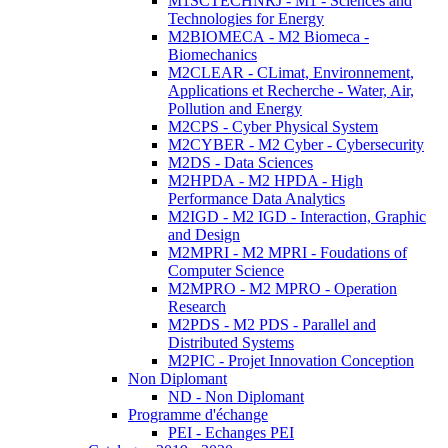
M1SCTECHNRJ - M1 - Sciences and
Technologies for Energy
M2BIOMECA - M2 Biomeca -
Biomechanics
M2CLEAR - CLimat, Environnement,
Applications et Recherche - Water, Air,
Pollution and Energy
M2CPS - Cyber Physical System
M2CYBER - M2 Cyber - Cybersecurity
M2DS - Data Sciences
M2HPDA - M2 HPDA - High
Performance Data Analytics
M2IGD - M2 IGD - Interaction, Graphic
and Design
M2MPRI - M2 MPRI - Foudations of
Computer Science
M2MPRO - M2 MPRO - Operation
Research
M2PDS - M2 PDS - Parallel and
Distributed Systems
M2PIC - Projet Innovation Conception
Non Diplomant
ND - Non Diplomant
Programme d'échange
PEI - Echanges PEI