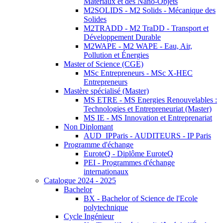
Matériaux et des Nano-Objets
M2SOLIDS - M2 Solids - Mécanique des
Solides
M2TRADD - M2 TraDD - Transport et
Développement Durable
M2WAPE - M2 WAPE - Eau, Air,
Pollution et Énergies
Master of Science (CGE)
MSc Entrepreneurs - MSc X-HEC
Entrepreneurs
Mastère spécialisé (Master)
MS ETRE - MS Energies Renouvelables :
Technologies et Entrepreneuriat (Master)
MS IE - MS Innovation et Entreprenariat
Non Diplomant
AUD_IPParis - AUDITEURS - IP Paris
Programme d'échange
EuroteQ - Diplôme EuroteQ
PEI - Programmes d'échange
internationaux
Catalogue 2024 - 2025
Bachelor
BX - Bachelor of Science de l'Ecole
polytechnique
Cycle Ingénieur