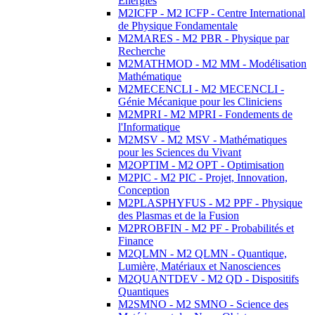
Energies
M2ICFP - M2 ICFP - Centre International
de Physique Fondamentale
M2MARES - M2 PBR - Physique par
Recherche
M2MATHMOD - M2 MM - Modélisation
Mathématique
M2MECENCLI - M2 MECENCLI -
Génie Mécanique pour les Cliniciens
M2MPRI - M2 MPRI - Fondements de
l'Informatique
M2MSV - M2 MSV - Mathématiques
pour les Sciences du Vivant
M2OPTIM - M2 OPT - Optimisation
M2PIC - M2 PIC - Projet, Innovation,
Conception
M2PLASPHYFUS - M2 PPF - Physique
des Plasmas et de la Fusion
M2PROBFIN - M2 PF - Probabilités et
Finance
M2QLMN - M2 QLMN - Quantique,
Lumière, Matériaux et Nanosciences
M2QUANTDEV - M2 QD - Dispositifs
Quantiques
M2SMNO - M2 SMNO - Science des