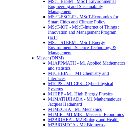
MScT-EESM - MScT-Environmental
Engineering and Sustainability
Management
MScT-ESCLiP - MScT-Economics for
Smart Cities and Climate Policy
MScT-IOT - MScT-Internet of Things :
Innovation and Management Program
(IoT)
MScT-STEEM - MScT-Energy
Environment : Science Technology &
Management
Master (DNM)
M1APPMATH - M1 Applied Mathematics
and statistics
M1CHEINT - M1 Chemistry and
Interfaces
M1CPS - M1 CPS - Cyber Physical
Systems
M1HEP - M1 High Energy Physics
M1MATHJHADA - M1 Mathematiques
Jacques Hadamard
M1MECHA - M1 Mechanics
M1MIE - M1 MIE - Master in Economics
M2BIOHEA - M2 Biology and Health
M2BIOMECA - M2 Biomeca -