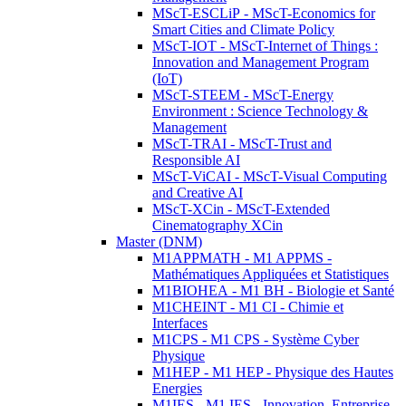
MScT-ESCLiP - MScT-Economics for
Smart Cities and Climate Policy
MScT-IOT - MScT-Internet of Things :
Innovation and Management Program
(IoT)
MScT-STEEM - MScT-Energy
Environment : Science Technology &
Management
MScT-TRAI - MScT-Trust and
Responsible AI
MScT-ViCAI - MScT-Visual Computing
and Creative AI
MScT-XCin - MScT-Extended
Cinematography XCin
Master (DNM)
M1APPMATH - M1 APPMS -
Mathématiques Appliquées et Statistiques
M1BIOHEA - M1 BH - Biologie et Santé
M1CHEINT - M1 CI - Chimie et
Interfaces
M1CPS - M1 CPS - Système Cyber
Physique
M1HEP - M1 HEP - Physique des Hautes
Energies
M1IES - M1 IES - Innovation, Entreprise