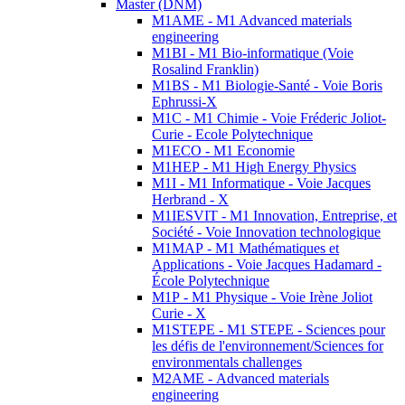
Master (DNM)
M1AME - M1 Advanced materials
engineering
M1BI - M1 Bio-informatique (Voie
Rosalind Franklin)
M1BS - M1 Biologie-Santé - Voie Boris
Ephrussi-X
M1C - M1 Chimie - Voie Fréderic Joliot-
Curie - Ecole Polytechnique
M1ECO - M1 Economie
M1HEP - M1 High Energy Physics
M1I - M1 Informatique - Voie Jacques
Herbrand - X
M1IESVIT - M1 Innovation, Entreprise, et
Société - Voie Innovation technologique
M1MAP - M1 Mathématiques et
Applications - Voie Jacques Hadamard -
École Polytechnique
M1P - M1 Physique - Voie Irène Joliot
Curie - X
M1STEPE - M1 STEPE - Sciences pour
les défis de l'environnement/Sciences for
environmentals challenges
M2AME - Advanced materials
engineering