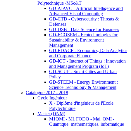
Polytechnique -MSc&T
GD-AIAVC - Artificial Intelligence and
Advanced Visual Computing
GD-CTD - Cybersecurity : Threats &
Defenses
GD-DSB - Data Science for Business
GD-ECOSEM - Ecotechnologies for
Sustainability & Environment
Management
GD-EDACF - Economics, Data Analytics
and Corporate Finance
GD-IOT - Internet of Things : Innovation
and Management Program (IoT)
GD-SCUP - Smart Cities and Urban
Policy
GD-STEEM - Energy Environment :
Science Technology & Management
Catalogue 2017 - 2018
Cycle Ingénieur
X - Diplôme d'ingénieur de l'Ecole
Polytechnique
Master (DNM)
M1QMI - M1 FODQ - Maj. QMI -
Quantique, mathematiques, informatique