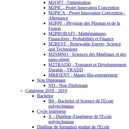
M2OPT - Optimisation
M2PIC - Projet Innovation Conception
M2PICA - Projet Innovation Conception -
Alternance
M2PPF - Physique des Plasmas et de la
Fusion
M2PROBAFI - Mathématiques
Financières : Probabilités et Finance
M2REST - Renewable Energy, Science
and Technology
M2SMNO - Sciences des Matériaux et des
nano-objets
M2TRADD - Transport et Développement
Durable - TRADD
MBIOENT - Master Bio-entrepreneur
Non Diplomant
ND - Non Diplomant
Catalogue 2018 - 2019
Bachelor
BS - Bachelor of Science de l'Ecole
polytechnique
Cycle Ingénieur
X - Diplôme d'ingénieur de l'Ecole
polytechnique
Diplôme de formation gradué de l'Ecole