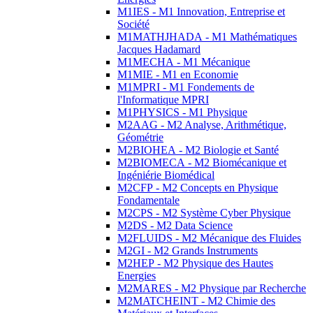
M1IES - M1 Innovation, Entreprise et
Société
M1MATHJHADA - M1 Mathématiques
Jacques Hadamard
M1MECHA - M1 Mécanique
M1MIE - M1 en Economie
M1MPRI - M1 Fondements de
l'Informatique MPRI
M1PHYSICS - M1 Physique
M2AAG - M2 Analyse, Arithmétique,
Géométrie
M2BIOHEA - M2 Biologie et Santé
M2BIOMECA - M2 Biomécanique et
Ingéniérie Biomédical
M2CFP - M2 Concepts en Physique
Fondamentale
M2CPS - M2 Système Cyber Physique
M2DS - M2 Data Science
M2FLUIDS - M2 Mécanique des Fluides
M2GI - M2 Grands Instruments
M2HEP - M2 Physique des Hautes
Energies
M2MARES - M2 Physique par Recherche
M2MATCHEINT - M2 Chimie des