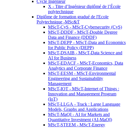
Cycle Ingénieur
X - Titre d’Ingénieur diplômé de l’École
polytechnique
Diplôme de formation gradué de l'Ecole
Polytechnique -MSc&T
MScT-CyS - MScT-Cybersecurity (CyS)
MScT-DDDF - MScT-Double Degree
Data and Finance (DDDF)
MScT-DEPP - MScT-Data and Economics
for Public Policy (DEPP)
MScT-DSAIB - MScT-Data Science and
AI for Business
MScT-EDACF - MScT-Economics, Data
Analytics and Corporate Finance
MScT-EESM - MScT-Environmental
Engineering and Sustainability
Management
MScT-IOT - MScT-Internet of Things :
Innovation and Management Program
(IoT)
MScT-LLGA - Track : Large Language
Models, Graphs and Applications
MScT-MaQI - AI for Markets and
Quantitative Investment (AI-MaQI)
MScT-STEEM - MScT-Energy