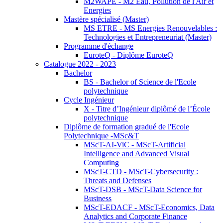
M2WAPE - M2 Eau, Pollution de l'Air et
Energies
Mastère spécialisé (Master)
MS ETRE - MS Energies Renouvelables :
Technologies et Entrepreneuriat (Master)
Programme d'échange
EuroteQ - Diplôme EuroteQ
Catalogue 2022 - 2023
Bachelor
BS - Bachelor of Science de l'Ecole
polytechnique
Cycle Ingénieur
X - Titre d’Ingénieur diplômé de l’École
polytechnique
Diplôme de formation gradué de l'Ecole
Polytechnique -MSc&T
MScT-AI-ViC - MScT-Artificial
Intelligence and Advanced Visual
Computing
MScT-CTD - MScT-Cybersecurity :
Threats and Defenses
MScT-DSB - MScT-Data Science for
Business
MScT-EDACF - MScT-Economics, Data
Analytics and Corporate Finance