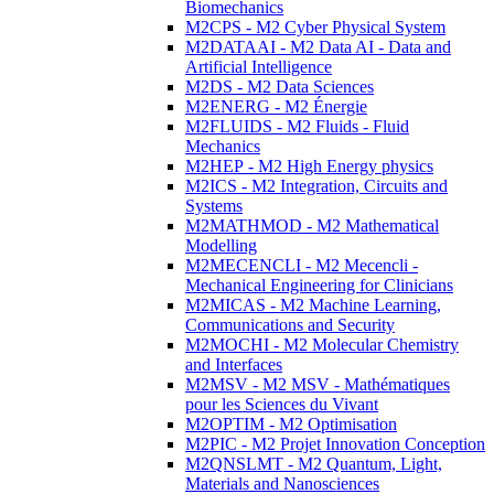
Biomechanics
M2CPS - M2 Cyber Physical System
M2DATAAI - M2 Data AI - Data and
Artificial Intelligence
M2DS - M2 Data Sciences
M2ENERG - M2 Énergie
M2FLUIDS - M2 Fluids - Fluid
Mechanics
M2HEP - M2 High Energy physics
M2ICS - M2 Integration, Circuits and
Systems
M2MATHMOD - M2 Mathematical
Modelling
M2MECENCLI - M2 Mecencli -
Mechanical Engineering for Clinicians
M2MICAS - M2 Machine Learning,
Communications and Security
M2MOCHI - M2 Molecular Chemistry
and Interfaces
M2MSV - M2 MSV - Mathématiques
pour les Sciences du Vivant
M2OPTIM - M2 Optimisation
M2PIC - M2 Projet Innovation Conception
M2QNSLMT - M2 Quantum, Light,
Materials and Nanosciences