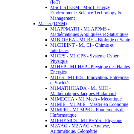
(IoT)
MScT-STEEM - MScT-Energy
Environment : Science Technology &
Management
Master (DNM)
M1APPMATH - M1 APPMS -
Mathématiques Appliquées et Statistiques
M1BIOHEA - M1 BH - Biologie et Santé
M1CHEINT - M1 CI - Chimie et
Interfaces
M1CPS - M1 CPS - Système Cyber
Physique
M1HEP - M1 HEP - Physique des Hautes
Energies
M1IES - M1 IES - Innovation, Entreprise
et Société
M1MATHJHADA - M1 MJH -
Mathématiques Jacques Hadamard
M1MECHA - M1 Mech - Mécanique
M1MIE - M1 MiE - Master en Economie
M1MPRI - M1 MPRI - Fondements de
l'Informatique
M1PHYSICS - M1 PHYS - Physique
M2AAG - M2 AAG - Analyse,
Arithmétique, Géométrie