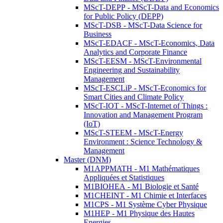
MScT-DEPP - MScT-Data and Economics
for Public Policy (DEPP)
MScT-DSB - MScT-Data Science for
Business
MScT-EDACF - MScT-Economics, Data
Analytics and Corporate Finance
MScT-EESM - MScT-Environmental
Engineering and Sustainability
Management
MScT-ESCLiP - MScT-Economics for
Smart Cities and Climate Policy
MScT-IOT - MScT-Internet of Things :
Innovation and Management Program
(IoT)
MScT-STEEM - MScT-Energy
Environment : Science Technology &
Management
Master (DNM)
M1APPMATH - M1 Mathématiques
Appliquées et Statistiques
M1BIOHEA - M1 Biologie et Santé
M1CHEINT - M1 Chimie et Interfaces
M1CPS - M1 Système Cyber Physique
M1HEP - M1 Physique des Hautes
Energies