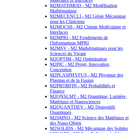
Matériaux et Interfaces
M2MATHMOD - M2 Modélisation
Mathématique
M2MECENCLI - M2 Génie Mécanique
pour les Cliniciens
M2MOCHI - M2 Chimie Moléculaire et
Interfaces
M2MPRI - M2 Fondements de
l'Informatique MPRI
M2MSV - M2 Mathématiques pour les
Sciences du Vivant
M2OPTIM - M2 Optimisation
M2PIC - M2 Projet, Innovation,
Conception
M2PLASPHYFUS - M2 Physique des
Plasmas et de la Fusion
M2PROBFIN - M2 Probabilités et
Finance
M2QNSLMT - M2 Quantique, Lumière,
Matériaux et Nanosciences
M2QUANTDEV - M2 Dispositifs
Quantiques
M2SMNO - M2 Science des Matériaux et
des Nano-Objets
M2SOLIDS - M2 Mécanique des Solides