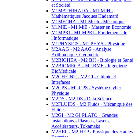
et Société
M1MATHJHADA - M1 MJH -
Mathématiques Jacques Hadamard
M1MECHA - M1 Mech - Mécanique
M1MIE - M1 MiE - Master en Economie
M1MPRI - M1 MPRI - Fondements de
l'Informatique
M1PHYSICS - M1 PHYS - Physique
M2AAG - M2 AAG - Analyse,
Arithmétique, Géométrie
M2BIOHEA - M2 BH - Biologie et Santé
M2BIOMECA - M2 BME - Ingénierie
BioMédicale
M2CHEINT - M2 CI - Chimie et
Interfaces
M2CPS - M2 CPS - Système Cyber
Physique
M2DS - M2 DS - Data Science
M2FLUIDS - M2 Fluids - Mécanique des
Fluides
M2GI - M2 GI-PLATO - Grandes
installations - Plasmas, Lasers,
Accélérateurs, Tokamaks
M2HEP - M2 HEP - Physique des Hautes