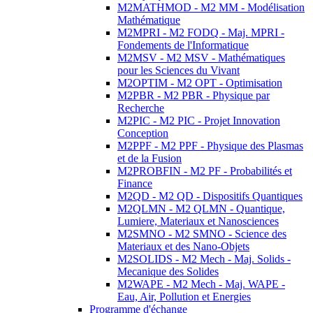
M2MATHMOD - M2 MM - Modélisation
Mathématique
M2MPRI - M2 FODQ - Maj. MPRI -
Fondements de l'Informatique
M2MSV - M2 MSV - Mathématiques
pour les Sciences du Vivant
M2OPTIM - M2 OPT - Optimisation
M2PBR - M2 PBR - Physique par
Recherche
M2PIC - M2 PIC - Projet Innovation
Conception
M2PPF - M2 PPF - Physique des Plasmas
et de la Fusion
M2PROBFIN - M2 PF - Probabilités et
Finance
M2QD - M2 QD - Dispositifs Quantiques
M2QLMN - M2 QLMN - Quantique,
Lumiere, Materiaux et Nanosciences
M2SMNO - M2 SMNO - Science des
Materiaux et des Nano-Objets
M2SOLIDS - M2 Mech - Maj. Solids -
Mecanique des Solides
M2WAPE - M2 Mech - Maj. WAPE -
Eau, Air, Pollution et Energies
Programme d'échange