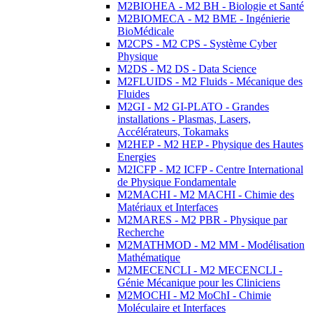
M2BIOHEA - M2 BH - Biologie et Santé
M2BIOMECA - M2 BME - Ingénierie
BioMédicale
M2CPS - M2 CPS - Système Cyber
Physique
M2DS - M2 DS - Data Science
M2FLUIDS - M2 Fluids - Mécanique des
Fluides
M2GI - M2 GI-PLATO - Grandes
installations - Plasmas, Lasers,
Accélérateurs, Tokamaks
M2HEP - M2 HEP - Physique des Hautes
Energies
M2ICFP - M2 ICFP - Centre International
de Physique Fondamentale
M2MACHI - M2 MACHI - Chimie des
Matériaux et Interfaces
M2MARES - M2 PBR - Physique par
Recherche
M2MATHMOD - M2 MM - Modélisation
Mathématique
M2MECENCLI - M2 MECENCLI -
Génie Mécanique pour les Cliniciens
M2MOCHI - M2 MoChI - Chimie
Moléculaire et Interfaces