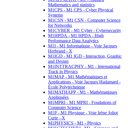
Mathematics and statistics
M1CPS - M1 CPS - Cyber Physical
Systems
M1CSN - M1 CSN - Computer Science
for Networks
M1CYBER - M1 Cyber - Cybersecurity
M1HPDA - M1 HPDA - High
Performance Data Analytics
M1I - M1 Informatique - Voie Jacques
Herbrand - X
M1IGD - M1 IGD - Interaction, Graphic
and Design
M1INTTRACPHY - M1 - International
Track in Physics
M1MAP - M1 Mathématiques et
Applications - Voie Jacques Hadamard -
École Polytechnique
M1MATHAPP - M1 - Mathématiques
Appliquées
M1MPRI - M1 MPRI - Foudations of
Computer Science
M1P - M1 Physique - Voie Irène Joliot
Curie - X
M1PHYSICS - M1 - Physics