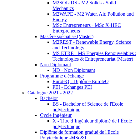
M2SOLIDS - M2 Solids - Solid
Mechanics
M2WAPE - M2 Water, Air, Pollution and
Energy
MSc Entrepreneurs - MSc X-HEC
Entrepreneurs
Mastère spécialisé (Master)
M2REST - Renewable Energy, Science
and Technology
MS ETRE - MS Energies Renouvelables :
Technologies & Entrepreneuriat (Master)
Non Diplomant
ND - Non Diplomant
Programme d'échange
EuroteQ - Diplôme EuroteQ
PEI - Echanges PEI
Catalogue 2021 - 2022
Bachelor
BS - Bachelor of Science de l'Ecole
polytechnique
Cycle Ingénieur
X - Titre d’Ingénieur diplômé de l’École
polytechnique
Diplôme de formation gradué de l'Ecole
Polytechnique -MSc&T