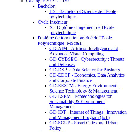
Catalogue 2019 - 2020
Bachelor
BS - Bachelor of Science de l'Ecole
polytechnique
Cycle Ingénieur
X - Diplôme d'ingénieur de l'Ecole
polytechnique
Diplôme de formation gradué de l'Ecole
Polytechnique -MSc&T
GD-AIM - Artificial Intelligence and
Advanced Visual Computing
GD-CYBSEC - Cybersecurity : Threats
and Defenses
GD-DSB - Data Science for Business
GD-EDCF - Economics, Data Analytics
and Corporate Finance
GD-EESTM - Energy Environment :
Science Technology & Management
GD-ESEM - Ecotechnologies for
Sustainability & Environment
Management
GD-IOT - Internet of Things : Innovation
and Management Program (IoT)
GD-SCUP - Smart Cities and Urban
Policy