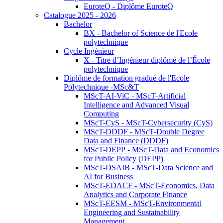
EuroteQ - Diplôme EuroteQ
Catalogue 2025 - 2026
Bachelor
BX - Bachelor of Science de l'Ecole
polytechnique
Cycle Ingénieur
X - Titre d’Ingénieur diplômé de l’École
polytechnique
Diplôme de formation gradué de l'Ecole
Polytechnique -MSc&T
MScT-AI-ViC - MScT-Artificial
Intelligence and Advanced Visual
Computing
MScT-CyS - MScT-Cybersecurity (CyS)
MScT-DDDF - MScT-Double Degree
Data and Finance (DDDF)
MScT-DEPP - MScT-Data and Economics
for Public Policy (DEPP)
MScT-DSAIB - MScT-Data Science and
AI for Business
MScT-EDACF - MScT-Economics, Data
Analytics and Corporate Finance
MScT-EESM - MScT-Environmental
Engineering and Sustainability
Management