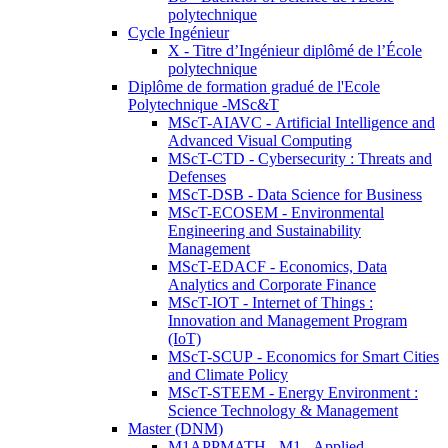
polytechnique
Cycle Ingénieur
X - Titre d’Ingénieur diplômé de l’École
polytechnique
Diplôme de formation gradué de l'Ecole
Polytechnique -MSc&T
MScT-AIAVC - Artificial Intelligence and
Advanced Visual Computing
MScT-CTD - Cybersecurity : Threats and
Defenses
MScT-DSB - Data Science for Business
MScT-ECOSEM - Environmental
Engineering and Sustainability
Management
MScT-EDACF - Economics, Data
Analytics and Corporate Finance
MScT-IOT - Internet of Things :
Innovation and Management Program
(IoT)
MScT-SCUP - Economics for Smart Cities
and Climate Policy
MScT-STEEM - Energy Environment :
Science Technology & Management
Master (DNM)
M1APPMATH - M1 - Applied