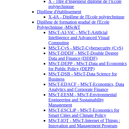
X - Titre d’Ingénieur diplômé de l’École
polytechnique
Diplôme d'établissement
X-4A - Diplôme de l'Ecole polytechnique
Diplôme de formation gradué de l'Ecole
Polytechnique -MSc&T
MScT-AI-ViC - MScT-Artificial
Intelligence and Advanced Visual
Computing
MScT-CyS - MScT-Cybersecurity (CyS)
MScT-DDDF - MScT-Double Degree
Data and Finance (DDDF)
MScT-DEPP - MScT-Data and Economics
for Public Policy (DEPP)
MScT-DSB - MScT-Data Science for
Business
MScT-EDACF - MScT-Economics, Data
Analytics and Corporate Finance
MScT-EESM - MScT-Environmental
Engineering and Sustainability
Management
MScT-ESCLiP - MScT-Economics for
Smart Cities and Climate Policy
MScT-IOT - MScT-Internet of Things :
Innovation and Management Program