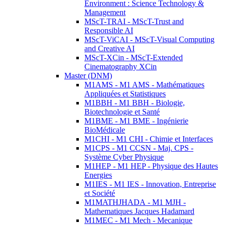
Environment : Science Technology &
Management
MScT-TRAI - MScT-Trust and
Responsible AI
MScT-ViCAI - MScT-Visual Computing
and Creative AI
MScT-XCin - MScT-Extended
Cinematography XCin
Master (DNM)
M1AMS - M1 AMS - Mathématiques
Appliquées et Statistiques
M1BBH - M1 BBH - Biologie,
Biotechnologie et Santé
M1BME - M1 BME - Ingénierie
BioMédicale
M1CHI - M1 CHI - Chimie et Interfaces
M1CPS - M1 CCSN - Maj. CPS -
Système Cyber Physique
M1HEP - M1 HEP - Physique des Hautes
Energies
M1IES - M1 IES - Innovation, Entreprise
et Société
M1MATHJHADA - M1 MJH -
Mathematiques Jacques Hadamard
M1MEC - M1 Mech - Mecanique