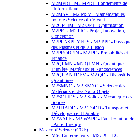
M2MPRI - M2 MPRI - Fondements de
l'Informatique
M2MSV - M2 MSV - Mathématiques
pour les Sciences du Vivant
M2OPTIM - M2 OPT - Optimisation
M2PIC - M2 PIC - Projet, Innovation,
Conception
M2PLASPHYFUS - M2 PPF - Physique
des Plasmas et de la Fusion
M2PROBFIN - M2 PF - Probabilités et
Finance
M2QLMN - M2 QLMN - Quantique,
Lumière, Matériaux et Nanosciences
M2QUANTDEV - M2 QD - Dispositifs
Quantiques
M2SMNO - M2 SMNO - Science des
Matériaux et des Nano-Objets
M2SOLIDS - M2 Solids - Mécanique des
Solides
M2TRADD - M2 TraDD - Transport et
Développement Durable
M2WAPE - M2 WAPE - Eau, Pollution de
l'Air et Energie
Master of Science (CGE)
MSc Entrepreneurs - MSc X-HEC