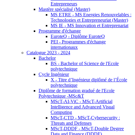
Entrepreneurs
Mastère spécialisé (Master)
MS ETRE - MS Energies Renouvelables :
Technologies et Entrepreneuriat (Master)
MS IE - MS Innovation et Entreprenariat
Programme d'échange
EuroteQ - Diplôme EuroteQ
PEI - Programmes d'échange
internationaux
Catalogue 2023 - 2024
Bachelor
BS - Bachelor of Science de l'Ecole
polytechnique
Cycle Ingénieur
X - Titre d’Ingénieur diplômé de l’École
polytechnique
Diplôme de formation gradué de l'Ecole
Polytechnique -MSc&T
MScT-AI-ViC - MScT-Artificial
Intelligence and Advanced Visual
Computing
MScT-CTD - MScT-Cybersecurity :
Threats and Defenses
MScT-DDDF - MScT-Double Degree
Data and Finance (DDDF)