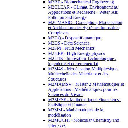
M2BE - Biomechanical Engineering
M2CLEAR - CLimat, Environnement,
Applications et Recherche - Water, Air,
Pollution and Energy
M2CMASIC - Conception, Modélisation
et Architecture des Systèmes Industriels
Complexes
M2DQ - Dispositif quantique
M2DS - Data Sciences
M2FM - Fluid Mechanics
M2HEP - High Energy physics
M2ITIE - Innovation Technologique :
ingénierie et entrepreneuriat
M2M4S - Modélisation Multiphysique
Multiéchelle des Matériaux et des
Structures
M2MAMSV - Master 2 Mathématiques et
Applications - Mathématiques pour les
Sciences du Vivant
M2MFSF - Mathématiques Financières :
Statistique et Finance
M2MM - Mathématiques de la
modélisation
M2MOCHI - Molecular Chemistry and
Interfaces