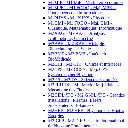
M1MIE - M1 MiE - Master en Economie
M1MPRI - M1 FODQ - Maj. MPRI -
Fondements de l'Informatique
M1PHYS - M1 PHYS - Physique
M1QMI - M1 FODQ - Maj. QMI -
Quantique, Mathematiques, Informatique
M2AAG - M2 AAG - Analyse,
Arithmétique, Géométrie
M2BBH - M2 BBH - Biologie,
Biotechnologie et Santé
M2BME - M2 BME - Ingénierie
BioMédicale
M2CHI - M2 CHI - Chimie et Interfaces
M2CPS - M2 CCSN - Maj. CPS -
Système Cyber Physique
M2DS - M2 DS - Science des données
M2FLUIDS - M2 Mech - Maj. Fluids -
Mecanique des Fluides
M2GIPLATO - M2 GI-PLATO - Grandes
installations - Plasmas, Lasers,
Accélérateurs, Tokamaks
M2HEP - M2 HEP - Physique des Hautes
Energies
M2ICFP - M2 ICFP - Centre International
de Physique Fondamentale