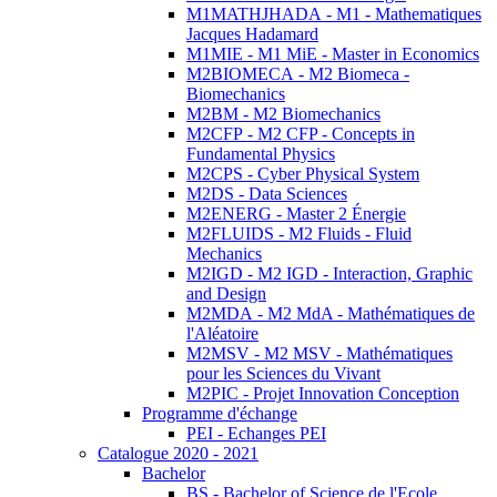
M1MATHJHADA - M1 - Mathematiques
Jacques Hadamard
M1MIE - M1 MiE - Master in Economics
M2BIOMECA - M2 Biomeca -
Biomechanics
M2BM - M2 Biomechanics
M2CFP - M2 CFP - Concepts in
Fundamental Physics
M2CPS - Cyber Physical System
M2DS - Data Sciences
M2ENERG - Master 2 Énergie
M2FLUIDS - M2 Fluids - Fluid
Mechanics
M2IGD - M2 IGD - Interaction, Graphic
and Design
M2MDA - M2 MdA - Mathématiques de
l'Aléatoire
M2MSV - M2 MSV - Mathématiques
pour les Sciences du Vivant
M2PIC - Projet Innovation Conception
Programme d'échange
PEI - Echanges PEI
Catalogue 2020 - 2021
Bachelor
BS - Bachelor of Science de l'Ecole