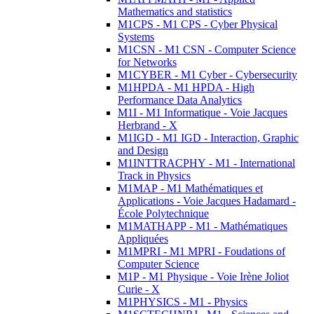
Mathematics and statistics
M1CPS - M1 CPS - Cyber Physical
Systems
M1CSN - M1 CSN - Computer Science
for Networks
M1CYBER - M1 Cyber - Cybersecurity
M1HPDA - M1 HPDA - High
Performance Data Analytics
M1I - M1 Informatique - Voie Jacques
Herbrand - X
M1IGD - M1 IGD - Interaction, Graphic
and Design
M1INTTRACPHY - M1 - International
Track in Physics
M1MAP - M1 Mathématiques et
Applications - Voie Jacques Hadamard -
École Polytechnique
M1MATHAPP - M1 - Mathématiques
Appliquées
M1MPRI - M1 MPRI - Foudations of
Computer Science
M1P - M1 Physique - Voie Irène Joliot
Curie - X
M1PHYSICS - M1 - Physics