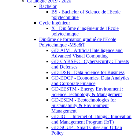
Catalogue 2019 - 2020
Bachelor
BS - Bachelor of Science de l'Ecole
polytechnique
Cycle Ingénieur
X - Diplôme d'ingénieur de l'Ecole
polytechnique
Diplôme de formation gradué de l'Ecole
Polytechnique -MSc&T
GD-AIM - Artificial Intelligence and
Advanced Visual Computing
GD-CYBSEC - Cybersecurity : Threats
and Defenses
GD-DSB - Data Science for Business
GD-EDCF - Economics, Data Analytics
and Corporate Finance
GD-EESTM - Energy Environment :
Science Technology & Management
GD-ESEM - Ecotechnologies for
Sustainability & Environment
Management
GD-IOT - Internet of Things : Innovation
and Management Program (IoT)
GD-SCUP - Smart Cities and Urban
Policy