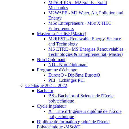
M2SOLIDS - M2 Solids - Solid
Mechanics
M2WAPE - M2 Water, Air, Pollution and
Energy
MSc Entrepreneurs - MSc X-HEC
Entrepreneurs
Mastère spécialisé (Master)
M2REST - Renewable Energy, Science
and Technology
MS ETRE - MS Energies Renouvelables :
Technologies & Entrepreneuriat (Master)
Non Diplomant
ND - Non Diplomant
Programme d'échange
EuroteQ - Diplôme EuroteQ
PEI - Echanges PEI
Catalogue 2021 - 2022
Bachelor
BS - Bachelor of Science de l'Ecole
polytechnique
Cycle Ingénieur
X - Titre d’Ingénieur diplômé de l’École
polytechnique
Diplôme de formation gradué de l'Ecole
Polytechnique -MSc&T