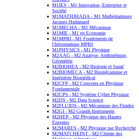
M1IES - M1 Innovation, Entreprise et
Société
M1MATHJHADA - M1 Mathématiques
Jacques Hadamard
M1MECHA - M1 Mécanique
M1MIE - M1 en Economie
M1MPRI - M1 Fondements de
l'Informatique MPRI
M1PHYSICS - M1 Physique
M2AAG - M2 Analyse, Arithmétique,
Géométrie
M2BIOHEA - M2 Biologie et Santé
M2BIOMECA - M2 Biomécanique et
Ingéniérie Biomédical
M2CFP - M2 Concepts en Physique
Fondamentale
M2CPS - M2 Système Cyber Physique
M2DS - M2 Data Science
M2FLUIDS - M2 Mécanique des Fluides
M2GI - M2 Grands Instruments
M2HEP - M2 Physique des Hautes
Energies
M2MARES - M2 Physique par Recherche
M2MATCHEINT - M2 Chimie des