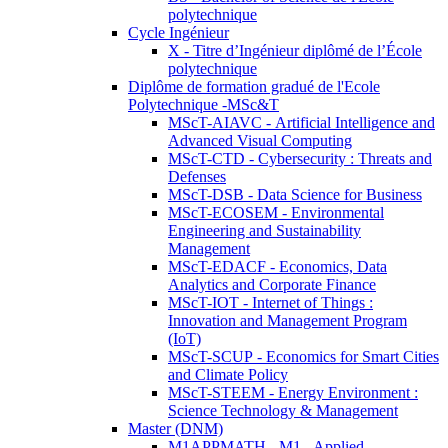
polytechnique
Cycle Ingénieur
X - Titre d’Ingénieur diplômé de l’École
polytechnique
Diplôme de formation gradué de l'Ecole
Polytechnique -MSc&T
MScT-AIAVC - Artificial Intelligence and
Advanced Visual Computing
MScT-CTD - Cybersecurity : Threats and
Defenses
MScT-DSB - Data Science for Business
MScT-ECOSEM - Environmental
Engineering and Sustainability
Management
MScT-EDACF - Economics, Data
Analytics and Corporate Finance
MScT-IOT - Internet of Things :
Innovation and Management Program
(IoT)
MScT-SCUP - Economics for Smart Cities
and Climate Policy
MScT-STEEM - Energy Environment :
Science Technology & Management
Master (DNM)
M1APPMATH - M1 - Applied