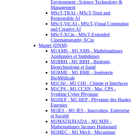
Environment : Science Technology &
Management
MScT-TRAI - MScT-Trust and
Responsible AI
MScT-ViCAI - MScT-Visual Computing
and Creative AI
MScT-XCin - MScT-Extended
Cinematography XCin
Master (DNM)
M1AMS - M1 AMS - Mathématiques
Appliquées et Statistiques
M1BBH - M1 BBH - Biologie,
Biotechnologie et Santé
M1BME - M1 BME - Ingénierie
BioMédicale
M1CHI - M1 CHI - Chimie et Interfaces
M1CPS - M1 CCSN - Maj. CPS -
Système Cyber Physique
M1HEP - M1 HEP - Physique des Hautes
Energies
M1IES - M1 IES - Innovation, Entreprise
et Société
M1MATHJHADA - M1 MJH -
Mathematiques Jacques Hadamard
M1MEC - M1 Mech - Mecanique