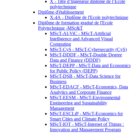
X - Titre d’Ingénieur diplômé de l’École
polytechnique
Diplôme d'établissement
X-4A - Diplôme de l'Ecole polytechnique
Diplôme de formation gradué de l'Ecole
Polytechnique -MSc&T
MScT-AI-ViC - MScT-Artificial
Intelligence and Advanced Visual
Computing
MScT-CyS - MScT-Cybersecurity (CyS)
MScT-DDDF - MScT-Double Degree
Data and Finance (DDDF)
MScT-DEPP - MScT-Data and Economics
for Public Policy (DEPP)
MScT-DSB - MScT-Data Science for
Business
MScT-EDACF - MScT-Economics, Data
Analytics and Corporate Finance
MScT-EESM - MScT-Environmental
Engineering and Sustainability
Management
MScT-ESCLiP - MScT-Economics for
Smart Cities and Climate Policy
MScT-IOT - MScT-Internet of Things :
Innovation and Management Program