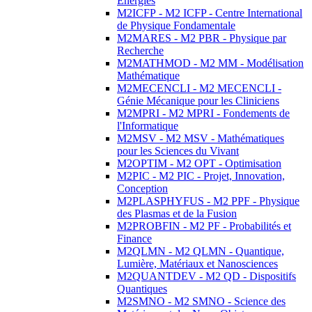
Energies
M2ICFP - M2 ICFP - Centre International
de Physique Fondamentale
M2MARES - M2 PBR - Physique par
Recherche
M2MATHMOD - M2 MM - Modélisation
Mathématique
M2MECENCLI - M2 MECENCLI -
Génie Mécanique pour les Cliniciens
M2MPRI - M2 MPRI - Fondements de
l'Informatique
M2MSV - M2 MSV - Mathématiques
pour les Sciences du Vivant
M2OPTIM - M2 OPT - Optimisation
M2PIC - M2 PIC - Projet, Innovation,
Conception
M2PLASPHYFUS - M2 PPF - Physique
des Plasmas et de la Fusion
M2PROBFIN - M2 PF - Probabilités et
Finance
M2QLMN - M2 QLMN - Quantique,
Lumière, Matériaux et Nanosciences
M2QUANTDEV - M2 QD - Dispositifs
Quantiques
M2SMNO - M2 SMNO - Science des