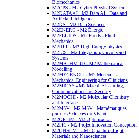
Biomechanics
M2CPS - M2 Cyber Physical System
M2DATAAI - M2 Data AI - Data and
Artificial Intelligence
M2DS - M2 Data Sciences
M2ENERG - M2 Énergie
M2FLUIDS - M2 Fluids - Fluid
Mechanics
M2HEP - M2 High Energy physics
M2ICS - M2 Integration, Circuits and
Systems
M2MATHMOD - M2 Mathematical
Modelling
M2MECENCLI - M2 Mecencli -
Mechanical Engineering for Clinicians
M2MICAS - M2 Machine Learning,
Communications and Security
M2MOCHI - M2 Molecular Chemistry
and Interfaces
M2MSV - M2 MSV - Mathématiques
pour les Sciences du Vivant
M2OPTIM - M2 Optimisation
M2PIC - M2 Projet Innovation Conception
M2QNSLMT - M2 Quantum, Light,
Materials and Nanosciences