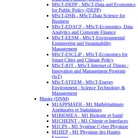
MScT-DEPP - MScT-Data and Economics
for Public Policy (DEPP)
MScT-DSB - MScT-Data Science for
Business
MScT-EDACF - MScT-Economics, Data
Analytics and Corporate Finance
MScT-EESM - MScT-Environmental
Engineering and Sustainability
Management
MScT-ESCLiP - MScT-Economics for
Smart Cities and Climate Policy
MScT-IOT - MScT-Internet of Things :
Innovation and Management Program
(IoT)
MScT-STEEM - MScT-Energy
Environment : Science Technology &
Management
Master (DNM)
M1APPMATH - M1 Mathématiques
Appliquées et Statistiques
M1BIOHEA - M1 Biologie et Santé
M1CHEINT - M1 Chimie et Interfaces
M1CPS - M1 Système Cyber Physique
M1HEP - M1 Physique des Hautes
Energies