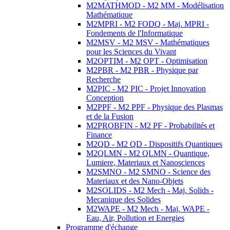
M2MATHMOD - M2 MM - Modélisation
Mathématique
M2MPRI - M2 FODQ - Maj. MPRI -
Fondements de l'Informatique
M2MSV - M2 MSV - Mathématiques
pour les Sciences du Vivant
M2OPTIM - M2 OPT - Optimisation
M2PBR - M2 PBR - Physique par
Recherche
M2PIC - M2 PIC - Projet Innovation
Conception
M2PPF - M2 PPF - Physique des Plasmas
et de la Fusion
M2PROBFIN - M2 PF - Probabilités et
Finance
M2QD - M2 QD - Dispositifs Quantiques
M2QLMN - M2 QLMN - Quantique,
Lumiere, Materiaux et Nanosciences
M2SMNO - M2 SMNO - Science des
Materiaux et des Nano-Objets
M2SOLIDS - M2 Mech - Maj. Solids -
Mecanique des Solides
M2WAPE - M2 Mech - Maj. WAPE -
Eau, Air, Pollution et Energies
Programme d'échange