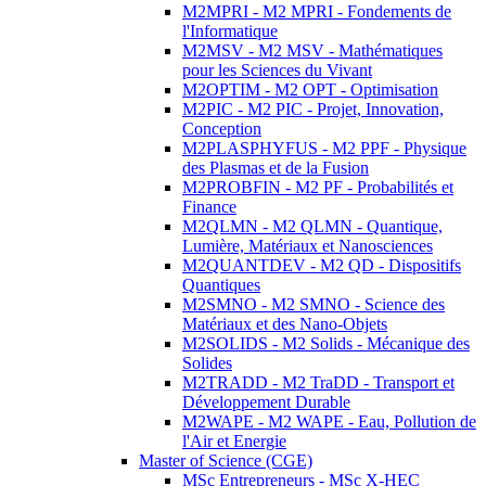
M2MPRI - M2 MPRI - Fondements de
l'Informatique
M2MSV - M2 MSV - Mathématiques
pour les Sciences du Vivant
M2OPTIM - M2 OPT - Optimisation
M2PIC - M2 PIC - Projet, Innovation,
Conception
M2PLASPHYFUS - M2 PPF - Physique
des Plasmas et de la Fusion
M2PROBFIN - M2 PF - Probabilités et
Finance
M2QLMN - M2 QLMN - Quantique,
Lumière, Matériaux et Nanosciences
M2QUANTDEV - M2 QD - Dispositifs
Quantiques
M2SMNO - M2 SMNO - Science des
Matériaux et des Nano-Objets
M2SOLIDS - M2 Solids - Mécanique des
Solides
M2TRADD - M2 TraDD - Transport et
Développement Durable
M2WAPE - M2 WAPE - Eau, Pollution de
l'Air et Energie
Master of Science (CGE)
MSc Entrepreneurs - MSc X-HEC