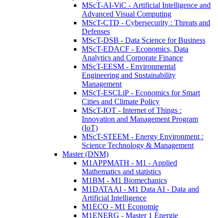
MScT-AI-ViC - Artificial Intelligence and
Advanced Visual Computing
MScT-CTD - Cybersecurity : Threats and
Defenses
MScT-DSB - Data Science for Business
MScT-EDACF - Economics, Data
Analytics and Corporate Finance
MScT-EESM - Environmental
Engineering and Sustainability
Management
MScT-ESCLiP - Economics for Smart
Cities and Climate Policy
MScT-IOT - Internet of Things :
Innovation and Management Program
(IoT)
MScT-STEEM - Energy Environment :
Science Technology & Management
Master (DNM)
M1APPMATH - M1 - Applied
Mathematics and statistics
M1BM - M1 Biomechanics
M1DATAAI - M1 Data AI - Data and
Artificial Intelligence
M1ECO - M1 Economie
M1ENERG - Master 1 Énergie