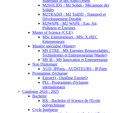
Matériaux et des Nano-Objets
M2SOLIDS - M2 Solids - Mécanique des
Solides
M2TRADD - M2 TraDD - Transport et
Développement Durable
M2WAPE - M2 WAPE - Eau, Air,
Pollution et Énergies
Master of Science (CGE)
MSc Entrepreneurs - MSc X-HEC
Entrepreneurs
Mastère spécialisé (Master)
MS ETRE - MS Energies Renouvelables :
Technologies et Entrepreneuriat (Master)
MS IE - MS Innovation et Entreprenariat
Non Diplomant
AUD_IPParis - AUDITEURS - IP Paris
Programme d'échange
EuroteQ - Diplôme EuroteQ
PEI - Programmes d'échange
internationaux
Catalogue 2024 - 2025
Bachelor
BX - Bachelor of Science de l'Ecole
polytechnique
Cycle Ingénieur