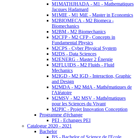
M1MATHJHADA - M1 - Mathematiques
Jacques Hadamard
M1MIE - M1 MiE - Master in Economics
M2BIOMECA - M2 Biomeca -
Biomechanics
M2BM - M2 Biomechanics
M2CFP - M2 CFP - Concepts in
Fundamental Physics
M2CPS - Cyber Physical System
M2DS - Data Sciences
M2ENERG - Master 2 Énergie
M2FLUIDS - M2 Fluids - Fluid
Mechanics
M2IGD - M2 IGD - Interaction, Graphic
and Design
M2MDA - M2 MdA - Mathématiques de
l'Aléatoire
M2MSV - M2 MSV - Mathématiques
pour les Sciences du Vivant
M2PIC - Projet Innovation Conception
Programme d'échange
PEI - Echanges PEI
Catalogue 2020 - 2021
Bachelor
BS - Bachelor of Science de l'Ecole