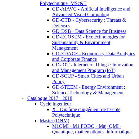
Polytechnique -MSc&T
GD-AIAVC - Artificial Intelligence and
Advanced Visual Computing
GD-CTD - Cybersecurity : Threats &
Defenses
GD-DSB - Data Science for Business
GD-ECOSEM - Ecotechnologies for
Sustainability & Environment
Management
GD-EDACF - Economics, Data Analytics
and Corporate Finance
GD-IOT - Internet of Things : Innovation
and Management Program (IoT)
GD-SCUP - Smart Cities and Urban
Policy
GD-STEEM - Energy Environment :
Science Technology & Management
Catalogue 2017 - 2018
Cycle Ingénieur
X - Diplôme d'ingénieur de l'Ecole
Polytechnique
Master (DNM)
M1QMI - M1 FODQ - Maj. QMI -
Quantique, mathematiques, informatique