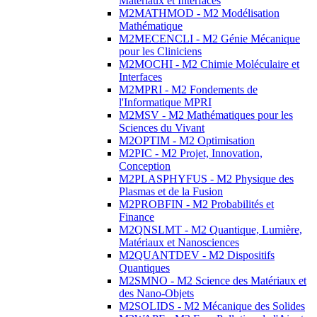
Matériaux et Interfaces
M2MATHMOD - M2 Modélisation
Mathématique
M2MECENCLI - M2 Génie Mécanique
pour les Cliniciens
M2MOCHI - M2 Chimie Moléculaire et
Interfaces
M2MPRI - M2 Fondements de
l'Informatique MPRI
M2MSV - M2 Mathématiques pour les
Sciences du Vivant
M2OPTIM - M2 Optimisation
M2PIC - M2 Projet, Innovation,
Conception
M2PLASPHYFUS - M2 Physique des
Plasmas et de la Fusion
M2PROBFIN - M2 Probabilités et
Finance
M2QNSLMT - M2 Quantique, Lumière,
Matériaux et Nanosciences
M2QUANTDEV - M2 Dispositifs
Quantiques
M2SMNO - M2 Science des Matériaux et
des Nano-Objets
M2SOLIDS - M2 Mécanique des Solides