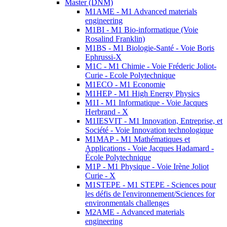
Master (DNM)
M1AME - M1 Advanced materials
engineering
M1BI - M1 Bio-informatique (Voie
Rosalind Franklin)
M1BS - M1 Biologie-Santé - Voie Boris
Ephrussi-X
M1C - M1 Chimie - Voie Fréderic Joliot-
Curie - Ecole Polytechnique
M1ECO - M1 Economie
M1HEP - M1 High Energy Physics
M1I - M1 Informatique - Voie Jacques
Herbrand - X
M1IESVIT - M1 Innovation, Entreprise, et
Société - Voie Innovation technologique
M1MAP - M1 Mathématiques et
Applications - Voie Jacques Hadamard -
École Polytechnique
M1P - M1 Physique - Voie Irène Joliot
Curie - X
M1STEPE - M1 STEPE - Sciences pour
les défis de l'environnement/Sciences for
environmentals challenges
M2AME - Advanced materials
engineering