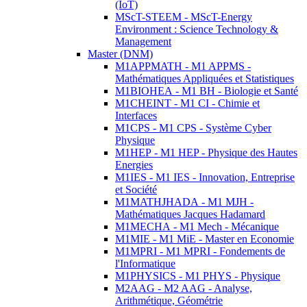
(IoT)
MScT-STEEM - MScT-Energy
Environment : Science Technology &
Management
Master (DNM)
M1APPMATH - M1 APPMS -
Mathématiques Appliquées et Statistiques
M1BIOHEA - M1 BH - Biologie et Santé
M1CHEINT - M1 CI - Chimie et
Interfaces
M1CPS - M1 CPS - Système Cyber
Physique
M1HEP - M1 HEP - Physique des Hautes
Energies
M1IES - M1 IES - Innovation, Entreprise
et Société
M1MATHJHADA - M1 MJH -
Mathématiques Jacques Hadamard
M1MECHA - M1 Mech - Mécanique
M1MIE - M1 MiE - Master en Economie
M1MPRI - M1 MPRI - Fondements de
l'Informatique
M1PHYSICS - M1 PHYS - Physique
M2AAG - M2 AAG - Analyse,
Arithmétique, Géométrie