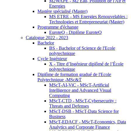
M2WAPE - M2 Eau, Pollution de l'Air et
Energies
Mastère spécialisé (Master)
MS ETRE - MS Energies Renouvelables :
Technologies et Entrepreneuriat (Master)
Programme d'échange
EuroteQ - Diplôme EuroteQ
Catalogue 2022 - 2023
Bachelor
BS - Bachelor of Science de l'Ecole
polytechnique
Cycle Ingénieur
X - Titre d’Ingénieur diplômé de l’École
polytechnique
Diplôme de formation gradué de l'Ecole
Polytechnique -MSc&T
MScT-AI-ViC - MScT-Artificial
Intelligence and Advanced Visual
Computing
MScT-CTD - MScT-Cybersecurity :
Threats and Defenses
MScT-DSB - MScT-Data Science for
Business
MScT-EDACF - MScT-Economics, Data
Analytics and Corporate Finance