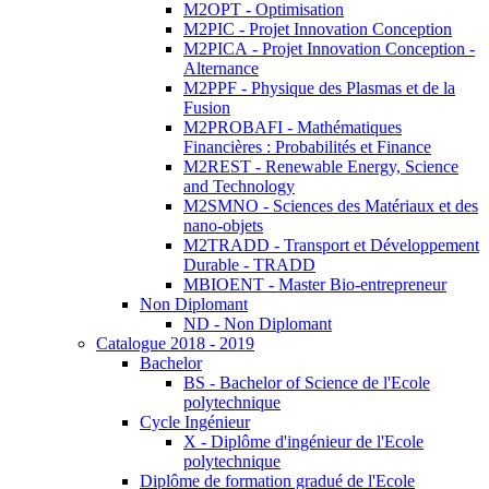
M2OPT - Optimisation
M2PIC - Projet Innovation Conception
M2PICA - Projet Innovation Conception -
Alternance
M2PPF - Physique des Plasmas et de la
Fusion
M2PROBAFI - Mathématiques
Financières : Probabilités et Finance
M2REST - Renewable Energy, Science
and Technology
M2SMNO - Sciences des Matériaux et des
nano-objets
M2TRADD - Transport et Développement
Durable - TRADD
MBIOENT - Master Bio-entrepreneur
Non Diplomant
ND - Non Diplomant
Catalogue 2018 - 2019
Bachelor
BS - Bachelor of Science de l'Ecole
polytechnique
Cycle Ingénieur
X - Diplôme d'ingénieur de l'Ecole
polytechnique
Diplôme de formation gradué de l'Ecole