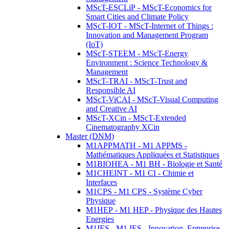
MScT-ESCLiP - MScT-Economics for
Smart Cities and Climate Policy
MScT-IOT - MScT-Internet of Things :
Innovation and Management Program
(IoT)
MScT-STEEM - MScT-Energy
Environment : Science Technology &
Management
MScT-TRAI - MScT-Trust and
Responsible AI
MScT-ViCAI - MScT-Visual Computing
and Creative AI
MScT-XCin - MScT-Extended
Cinematography XCin
Master (DNM)
M1APPMATH - M1 APPMS -
Mathématiques Appliquées et Statistiques
M1BIOHEA - M1 BH - Biologie et Santé
M1CHEINT - M1 CI - Chimie et
Interfaces
M1CPS - M1 CPS - Système Cyber
Physique
M1HEP - M1 HEP - Physique des Hautes
Energies
M1IES - M1 IES - Innovation, Entreprise