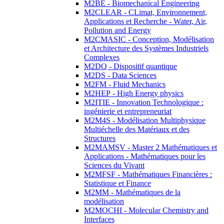
M2BE - Biomechanical Engineering
M2CLEAR - CLimat, Environnement,
Applications et Recherche - Water, Air,
Pollution and Energy
M2CMASIC - Conception, Modélisation
et Architecture des Systèmes Industriels
Complexes
M2DQ - Dispositif quantique
M2DS - Data Sciences
M2FM - Fluid Mechanics
M2HEP - High Energy physics
M2ITIE - Innovation Technologique :
ingénierie et entrepreneuriat
M2M4S - Modélisation Multiphysique
Multiéchelle des Matériaux et des
Structures
M2MAMSV - Master 2 Mathématiques et
Applications - Mathématiques pour les
Sciences du Vivant
M2MFSF - Mathématiques Financières :
Statistique et Finance
M2MM - Mathématiques de la
modélisation
M2MOCHI - Molecular Chemistry and
Interfaces