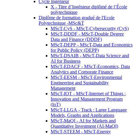
Cycle Ingénieur
X - Titre d’Ingénieur diplômé de l’École
polytechnique
Diplôme de formation gradué de l'Ecole
Polytechnique -MSc&T
MScT-CyS - MScT-Cybersecurity (CyS)
MScT-DDDF - MScT-Double Degree
Data and Finance (DDDF)
MScT-DEPP - MScT-Data and Economics
for Public Policy (DEPP)
MScT-DSAIB - MScT-Data Science and
AI for Business
MScT-EDACF - MScT-Economics, Data
Analytics and Corporate Finance
MScT-EESM - MScT-Environmental
Engineering and Sustainability
Management
MScT-IOT - MScT-Internet of Things :
Innovation and Management Program
(IoT)
MScT-LLGA - Track : Large Language
Models, Graphs and Applications
MScT-MaQI - AI for Markets and
Quantitative Investment (AI-MaQI)
MScT-STEEM - MScT-Energy