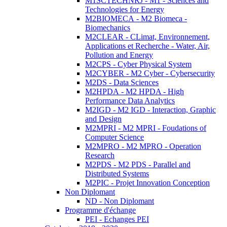
M1SCTECHNRJ - M1 - Sciences and
Technologies for Energy
M2BIOMECA - M2 Biomeca -
Biomechanics
M2CLEAR - CLimat, Environnement,
Applications et Recherche - Water, Air,
Pollution and Energy
M2CPS - Cyber Physical System
M2CYBER - M2 Cyber - Cybersecurity
M2DS - Data Sciences
M2HPDA - M2 HPDA - High
Performance Data Analytics
M2IGD - M2 IGD - Interaction, Graphic
and Design
M2MPRI - M2 MPRI - Foudations of
Computer Science
M2MPRO - M2 MPRO - Operation
Research
M2PDS - M2 PDS - Parallel and
Distributed Systems
M2PIC - Projet Innovation Conception
Non Diplomant
ND - Non Diplomant
Programme d'échange
PEI - Echanges PEI