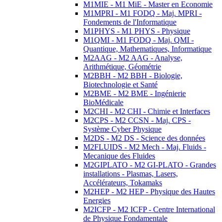
M1MIE - M1 MiE - Master en Economie
M1MPRI - M1 FODQ - Maj. MPRI -
Fondements de l'Informatique
M1PHYS - M1 PHYS - Physique
M1QMI - M1 FODQ - Maj. QMI -
Quantique, Mathematiques, Informatique
M2AAG - M2 AAG - Analyse,
Arithmétique, Géométrie
M2BBH - M2 BBH - Biologie,
Biotechnologie et Santé
M2BME - M2 BME - Ingénierie
BioMédicale
M2CHI - M2 CHI - Chimie et Interfaces
M2CPS - M2 CCSN - Maj. CPS -
Système Cyber Physique
M2DS - M2 DS - Science des données
M2FLUIDS - M2 Mech - Maj. Fluids -
Mecanique des Fluides
M2GIPLATO - M2 GI-PLATO - Grandes
installations - Plasmas, Lasers,
Accélérateurs, Tokamaks
M2HEP - M2 HEP - Physique des Hautes
Energies
M2ICFP - M2 ICFP - Centre International
de Physique Fondamentale