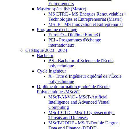
Entrepreneurs
Mastère spécialisé (Master)
MS ETRE - MS Energies Renouvelables :
Technologies et Entrepreneuriat (Master)
MS IE - MS Innovation et Entreprenariat
Programme d'échange
EuroteQ - Diplôme EuroteQ
PEI - Programmes d'échange
internationaux
Catalogue 2023 - 2024
Bachelor
BS - Bachelor of Science de l'Ecole
polytechnique
Cycle Ingénieur
X - Titre d’Ingénieur diplômé de l’École
polytechnique
Diplôme de formation gradué de l'Ecole
Polytechnique -MSc&T
MScT-AI-ViC - MScT-Artificial
Intelligence and Advanced Visual
Computing
MScT-CTD - MScT-Cybersecurity :
Threats and Defenses
MScT-DDDF - MScT-Double Degree
Data and Finance (DDDF)