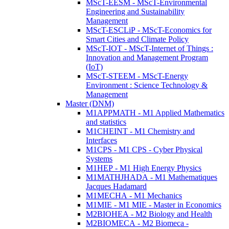
MScT-EESM - MScT-Environmental
Engineering and Sustainability
Management
MScT-ESCLiP - MScT-Economics for
Smart Cities and Climate Policy
MScT-IOT - MScT-Internet of Things :
Innovation and Management Program
(IoT)
MScT-STEEM - MScT-Energy
Environment : Science Technology &
Management
Master (DNM)
M1APPMATH - M1 Applied Mathematics
and statistics
M1CHEINT - M1 Chemistry and
Interfaces
M1CPS - M1 CPS - Cyber Physical
Systems
M1HEP - M1 High Energy Physics
M1MATHJHADA - M1 Mathematiques
Jacques Hadamard
M1MECHA - M1 Mechanics
M1MIE - M1 MIE - Master in Economics
M2BIOHEA - M2 Biology and Health
M2BIOMECA - M2 Biomeca -