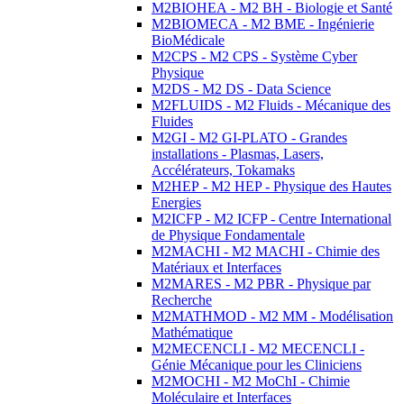
M2BIOHEA - M2 BH - Biologie et Santé
M2BIOMECA - M2 BME - Ingénierie
BioMédicale
M2CPS - M2 CPS - Système Cyber
Physique
M2DS - M2 DS - Data Science
M2FLUIDS - M2 Fluids - Mécanique des
Fluides
M2GI - M2 GI-PLATO - Grandes
installations - Plasmas, Lasers,
Accélérateurs, Tokamaks
M2HEP - M2 HEP - Physique des Hautes
Energies
M2ICFP - M2 ICFP - Centre International
de Physique Fondamentale
M2MACHI - M2 MACHI - Chimie des
Matériaux et Interfaces
M2MARES - M2 PBR - Physique par
Recherche
M2MATHMOD - M2 MM - Modélisation
Mathématique
M2MECENCLI - M2 MECENCLI -
Génie Mécanique pour les Cliniciens
M2MOCHI - M2 MoChI - Chimie
Moléculaire et Interfaces