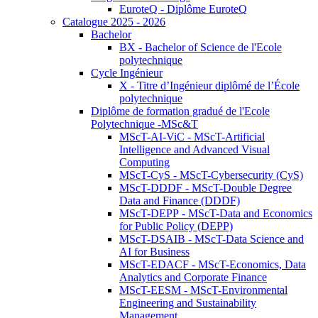
EuroteQ - Diplôme EuroteQ
Catalogue 2025 - 2026
Bachelor
BX - Bachelor of Science de l'Ecole
polytechnique
Cycle Ingénieur
X - Titre d’Ingénieur diplômé de l’École
polytechnique
Diplôme de formation gradué de l'Ecole
Polytechnique -MSc&T
MScT-AI-ViC - MScT-Artificial
Intelligence and Advanced Visual
Computing
MScT-CyS - MScT-Cybersecurity (CyS)
MScT-DDDF - MScT-Double Degree
Data and Finance (DDDF)
MScT-DEPP - MScT-Data and Economics
for Public Policy (DEPP)
MScT-DSAIB - MScT-Data Science and
AI for Business
MScT-EDACF - MScT-Economics, Data
Analytics and Corporate Finance
MScT-EESM - MScT-Environmental
Engineering and Sustainability
Management