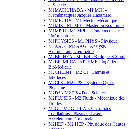
et Société
M1MATHJHADA - M1 MJH -
Mathématiques Jacques Hadamard
M1MECHA - M1 Mech - Mécanique
M1MIE - M1 MiE - Master en Economie
M1MPRI - M1 MPRI - Fondements de
l'Informatique
M1PHYSICS - M1 PHYS - Physique
M2AAG - M2 AAG - Analyse,
Arithmétique, Géométrie
M2BIOHEA - M2 BH - Biologie et Santé
M2BIOMECA - M2 BME - Ingénierie
BioMédicale
M2CHEINT - M2 CI - Chimie et
Interfaces
M2CPS - M2 CPS - Système Cyber
Physique
M2DS - M2 DS - Data Science
M2FLUIDS - M2 Fluids - Mécanique des
Fluides
M2GI - M2 GI-PLATO - Grandes
installations - Plasmas, Lasers,
Accélérateurs, Tokamaks
M2HEP - M2 HEP - Physique des Hautes