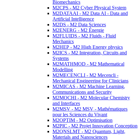
Biomechanics
M2CPS - M2 Cyber Physical System
M2DATAAI - M2 Data AI - Data and
Artificial Intelligence
M2DS - M2 Data Sciences
M2ENERG - M2 Énergie
M2FLUIDS - M2 Fluids - Fluid
Mechanics
M2HEP - M2 High Energy physics
M2ICS - M2 Integration, Circuits and
Systems
M2MATHMOD - M2 Mathematical
Modelling
M2MECENCLI - M2 Mecencli -
Mechanical Engineering for Clinicians
M2MICAS - M2 Machine Learning,
Communications and Security
M2MOCHI - M2 Molecular Chemistry
and Interfaces
M2MSV - M2 MSV - Mathématiques
pour les Sciences du Vivant
M2OPTIM - M2 Optimisation
M2PIC - M2 Projet Innovation Conception
M2QNSLMT - M2 Quantum, Light,
Materials and Nanosciences