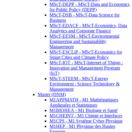
MScT-DEPP - MScT-Data and Economics
for Public Policy (DEPP)
MScT-DSB - MScT-Data Science for
Business
MScT-EDACF - MScT-Economics, Data
Analytics and Corporate Finance
MScT-EESM - MScT-Environmental
Engineering and Sustainability
Management
MScT-ESCLiP - MScT-Economics for
Smart Cities and Climate Policy
MScT-IOT - MScT-Internet of Things :
Innovation and Management Program
(IoT)
MScT-STEEM - MScT-Energy
Environment : Science Technology &
Management
Master (DNM)
M1APPMATH - M1 Mathématiques
Appliquées et Statistiques
M1BIOHEA - M1 Biologie et Santé
M1CHEINT - M1 Chimie et Interfaces
M1CPS - M1 Système Cyber Physique
M1HEP - M1 Physique des Hautes
Energies