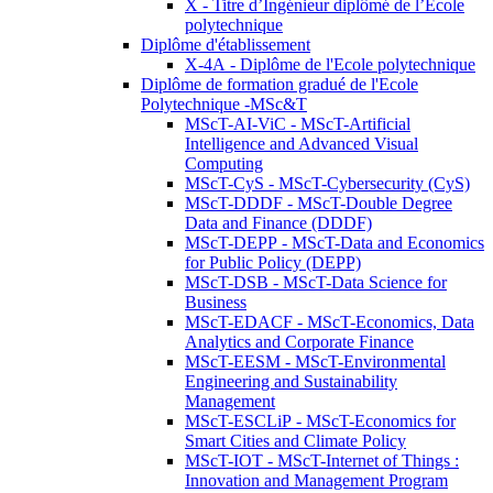
X - Titre d’Ingénieur diplômé de l’École
polytechnique
Diplôme d'établissement
X-4A - Diplôme de l'Ecole polytechnique
Diplôme de formation gradué de l'Ecole
Polytechnique -MSc&T
MScT-AI-ViC - MScT-Artificial
Intelligence and Advanced Visual
Computing
MScT-CyS - MScT-Cybersecurity (CyS)
MScT-DDDF - MScT-Double Degree
Data and Finance (DDDF)
MScT-DEPP - MScT-Data and Economics
for Public Policy (DEPP)
MScT-DSB - MScT-Data Science for
Business
MScT-EDACF - MScT-Economics, Data
Analytics and Corporate Finance
MScT-EESM - MScT-Environmental
Engineering and Sustainability
Management
MScT-ESCLiP - MScT-Economics for
Smart Cities and Climate Policy
MScT-IOT - MScT-Internet of Things :
Innovation and Management Program