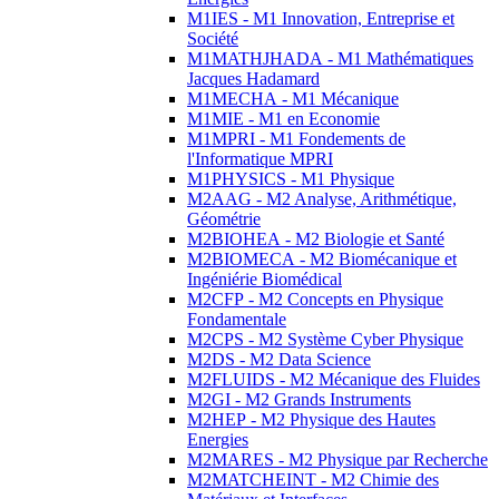
M1IES - M1 Innovation, Entreprise et
Société
M1MATHJHADA - M1 Mathématiques
Jacques Hadamard
M1MECHA - M1 Mécanique
M1MIE - M1 en Economie
M1MPRI - M1 Fondements de
l'Informatique MPRI
M1PHYSICS - M1 Physique
M2AAG - M2 Analyse, Arithmétique,
Géométrie
M2BIOHEA - M2 Biologie et Santé
M2BIOMECA - M2 Biomécanique et
Ingéniérie Biomédical
M2CFP - M2 Concepts en Physique
Fondamentale
M2CPS - M2 Système Cyber Physique
M2DS - M2 Data Science
M2FLUIDS - M2 Mécanique des Fluides
M2GI - M2 Grands Instruments
M2HEP - M2 Physique des Hautes
Energies
M2MARES - M2 Physique par Recherche
M2MATCHEINT - M2 Chimie des