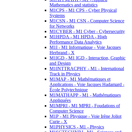
Mathematics and statistics
M1CPS - M1 CPS - Cyber Physical
Systems
M1CSN - M1 CSN - Computer Science
for Networks
M1CYBER - M1 Cyber - Cybersecurity
M1HPDA - M1 HPDA - High
Performance Data Analytics
M1I - M1 Informatique - Voie Jacques
Herbrand - X
M1IGD - M1 IGD - Interaction, Graphic
and Design
M1INTTRACPHY - M1 - International
Track in Physics
M1MAP - M1 Mathématiques et
Applications - Voie Jacques Hadamard -
École Polytechnique
M1MATHAPP - M1 - Mathématiques
Appliquées
M1MPRI - M1 MPRI - Foudations of
Computer Science
M1P - M1 Physique - Voie Irène Joliot
Curie - X
M1PHYSICS - M1 - Physics