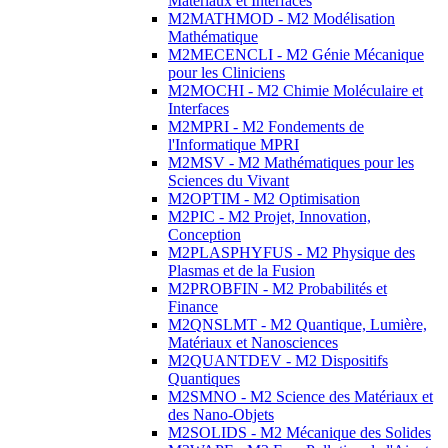
Matériaux et Interfaces
M2MATHMOD - M2 Modélisation
Mathématique
M2MECENCLI - M2 Génie Mécanique
pour les Cliniciens
M2MOCHI - M2 Chimie Moléculaire et
Interfaces
M2MPRI - M2 Fondements de
l'Informatique MPRI
M2MSV - M2 Mathématiques pour les
Sciences du Vivant
M2OPTIM - M2 Optimisation
M2PIC - M2 Projet, Innovation,
Conception
M2PLASPHYFUS - M2 Physique des
Plasmas et de la Fusion
M2PROBFIN - M2 Probabilités et
Finance
M2QNSLMT - M2 Quantique, Lumière,
Matériaux et Nanosciences
M2QUANTDEV - M2 Dispositifs
Quantiques
M2SMNO - M2 Science des Matériaux et
des Nano-Objets
M2SOLIDS - M2 Mécanique des Solides