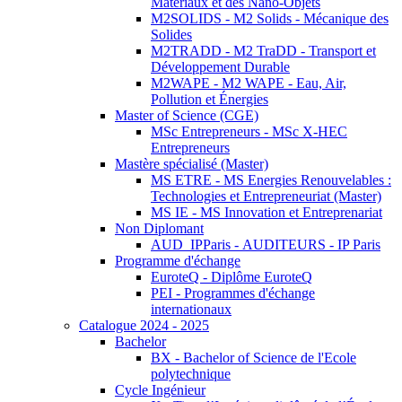
Matériaux et des Nano-Objets
M2SOLIDS - M2 Solids - Mécanique des
Solides
M2TRADD - M2 TraDD - Transport et
Développement Durable
M2WAPE - M2 WAPE - Eau, Air,
Pollution et Énergies
Master of Science (CGE)
MSc Entrepreneurs - MSc X-HEC
Entrepreneurs
Mastère spécialisé (Master)
MS ETRE - MS Energies Renouvelables :
Technologies et Entrepreneuriat (Master)
MS IE - MS Innovation et Entreprenariat
Non Diplomant
AUD_IPParis - AUDITEURS - IP Paris
Programme d'échange
EuroteQ - Diplôme EuroteQ
PEI - Programmes d'échange
internationaux
Catalogue 2024 - 2025
Bachelor
BX - Bachelor of Science de l'Ecole
polytechnique
Cycle Ingénieur