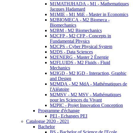
M1MATHJHADA - M1 - Mathematiques
Jacques Hadamard
M1MIE - M1 MiE - Master in Economics
M2BIOMECA - M2 Biomeca -
Biomechanics
M2BM - M2 Biomechanics
M2CFP - M2 CFP - Concepts in
Fundamental Physics
M2CPS - Cyber Physical System
M2DS - Data Sciences
M2ENERG - Master 2 Énergie
M2FLUIDS - M2 Fluids - Fluid
Mechanics
M2IGD - M2 IGD - Interaction, Graphic
and Design
M2MDA - M2 MdA - Mathématiques de
l'Aléatoire
M2MSV - M2 MSV - Mathématiques
pour les Sciences du Vivant
M2PIC - Projet Innovation Conception
Programme d'échange
PEI - Echanges PEI
Catalogue 2020 - 2021
Bachelor
BS - Bachelor of Science de l'Ecole