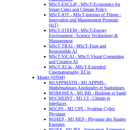
MScT-ESCLiP - MScT-Economics for
Smart Cities and Climate Policy
MScT-IOT - MScT-Internet of Things :
Innovation and Management Program
(IoT)
MScT-STEEM - MScT-Energy
Environment : Science Technology &
Management
MScT-TRAI - MScT-Trust and
Responsible AI
MScT-ViCAI - MScT-Visual Computing
and Creative AI
MScT-XCin - MScT-Extended
Cinematography XCin
Master (DNM)
M1APPMATH - M1 APPMS -
Mathématiques Appliquées et Statistiques
M1BIOHEA - M1 BH - Biologie et Santé
M1CHEINT - M1 CI - Chimie et
Interfaces
M1CPS - M1 CPS - Système Cyber
Physique
M1HEP - M1 HEP - Physique des Hautes
Energies
M1IES - M1 IES - Innovation, Entreprise