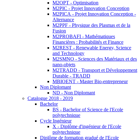
M2OPT - Optimisation
M2PIC - Projet Innovation Conception
M2PICA - Projet Innovation Conception -
Alternance
M2PPF - Physique des Plasmas et de la
Fusion
M2PROBAFI - Mathématiques
Financières : Probabilités et Finance
M2REST - Renewable Energy, Science
and Technology
M2SMNO - Sciences des Matériaux et des
nano-objets
M2TRADD - Transport et Développement
Durable - TRADD
MBIOENT - Master Bio-entrepreneur
Non Diplomant
ND - Non Diplomant
Catalogue 2018 - 2019
Bachelor
BS - Bachelor of Science de l'Ecole
polytechnique
Cycle Ingénieur
X - Diplôme d'ingénieur de l'Ecole
polytechnique
Diplôme de formation gradué de l'Ecole