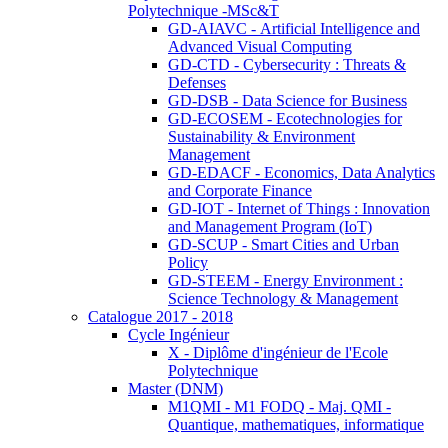
Polytechnique -MSc&T
GD-AIAVC - Artificial Intelligence and
Advanced Visual Computing
GD-CTD - Cybersecurity : Threats &
Defenses
GD-DSB - Data Science for Business
GD-ECOSEM - Ecotechnologies for
Sustainability & Environment
Management
GD-EDACF - Economics, Data Analytics
and Corporate Finance
GD-IOT - Internet of Things : Innovation
and Management Program (IoT)
GD-SCUP - Smart Cities and Urban
Policy
GD-STEEM - Energy Environment :
Science Technology & Management
Catalogue 2017 - 2018
Cycle Ingénieur
X - Diplôme d'ingénieur de l'Ecole
Polytechnique
Master (DNM)
M1QMI - M1 FODQ - Maj. QMI -
Quantique, mathematiques, informatique