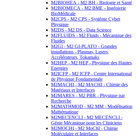
M2BIOHEA - M2 BH - Biologie et Santé
M2BIOMECA - M2 BME - Ingénierie
BioMédicale
M2CPS - M2 CPS - Système Cyber
Physique
M2DS - M2 DS - Data Science
M2FLUIDS - M2 Fluids - Mécanique des
Fluides
M2GI - M2 GI-PLATO - Grandes
installations - Plasmas, Lasers,
Accélérateurs, Tokamaks
M2HEP - M2 HEP - Physique des Hautes
Energies
M2ICFP - M2 ICFP - Centre International
de Physique Fondamentale
M2MACHI - M2 MACHI - Chimie des
Matériaux et Interfaces
M2MARES - M2 PBR - Physique par
Recherche
M2MATHMOD - M2 MM - Modélisation
Mathématique
M2MECENCLI - M2 MECENCLI -
Génie Mécanique pour les Cliniciens
M2MOCHI - M2 MoChI - Chimie
Moléculaire et Interfaces