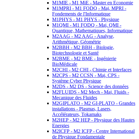
M1MIE - M1 MiE - Master en Economie
M1MPRI - M1 FODQ - Maj. MPRI -
Fondements de l'Informatique
M1PHYS - M1 PHYS - Physique
M1QMI - M1 FODQ - Maj. QMI -
Quantique, Mathematiques, Informatique
M2AAG - M2 AAG - Analyse,
Arithmétique, Géométrie
M2BBH - M2 BBH - Biologie,
Biotechnologie et Santé
M2BME - M2 BME - Ingénierie
BioMédicale
M2CHI - M2 CHI - Chimie et Interfaces
M2CPS - M2 CCSN - Maj. CPS -
Système Cyber Physique
M2DS - M2 DS - Science des données
M2FLUIDS - M2 Mech - Maj. Fluids -
Mecanique des Fluides
M2GIPLATO - M2 GI-PLATO - Grandes
installations - Plasmas, Lasers,
Accélérateurs, Tokamaks
M2HEP - M2 HEP - Physique des Hautes
Energies
M2ICFP - M2 ICFP - Centre International
de Physique Fondamentale