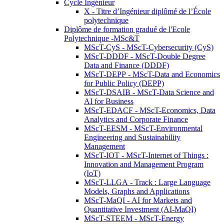
Cycle Ingénieur
X - Titre d’Ingénieur diplômé de l’École
polytechnique
Diplôme de formation gradué de l'Ecole
Polytechnique -MSc&T
MScT-CyS - MScT-Cybersecurity (CyS)
MScT-DDDF - MScT-Double Degree
Data and Finance (DDDF)
MScT-DEPP - MScT-Data and Economics
for Public Policy (DEPP)
MScT-DSAIB - MScT-Data Science and
AI for Business
MScT-EDACF - MScT-Economics, Data
Analytics and Corporate Finance
MScT-EESM - MScT-Environmental
Engineering and Sustainability
Management
MScT-IOT - MScT-Internet of Things :
Innovation and Management Program
(IoT)
MScT-LLGA - Track : Large Language
Models, Graphs and Applications
MScT-MaQI - AI for Markets and
Quantitative Investment (AI-MaQI)
MScT-STEEM - MScT-Energy