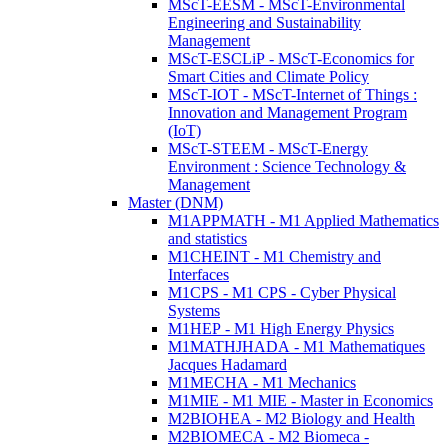
MScT-EESM - MScT-Environmental
Engineering and Sustainability
Management
MScT-ESCLiP - MScT-Economics for
Smart Cities and Climate Policy
MScT-IOT - MScT-Internet of Things :
Innovation and Management Program
(IoT)
MScT-STEEM - MScT-Energy
Environment : Science Technology &
Management
Master (DNM)
M1APPMATH - M1 Applied Mathematics
and statistics
M1CHEINT - M1 Chemistry and
Interfaces
M1CPS - M1 CPS - Cyber Physical
Systems
M1HEP - M1 High Energy Physics
M1MATHJHADA - M1 Mathematiques
Jacques Hadamard
M1MECHA - M1 Mechanics
M1MIE - M1 MIE - Master in Economics
M2BIOHEA - M2 Biology and Health
M2BIOMECA - M2 Biomeca -