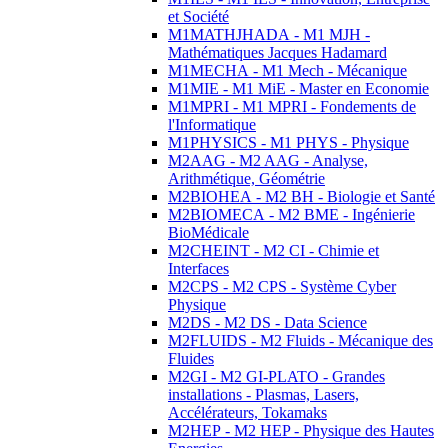
et Société
M1MATHJHADA - M1 MJH -
Mathématiques Jacques Hadamard
M1MECHA - M1 Mech - Mécanique
M1MIE - M1 MiE - Master en Economie
M1MPRI - M1 MPRI - Fondements de
l'Informatique
M1PHYSICS - M1 PHYS - Physique
M2AAG - M2 AAG - Analyse,
Arithmétique, Géométrie
M2BIOHEA - M2 BH - Biologie et Santé
M2BIOMECA - M2 BME - Ingénierie
BioMédicale
M2CHEINT - M2 CI - Chimie et
Interfaces
M2CPS - M2 CPS - Système Cyber
Physique
M2DS - M2 DS - Data Science
M2FLUIDS - M2 Fluids - Mécanique des
Fluides
M2GI - M2 GI-PLATO - Grandes
installations - Plasmas, Lasers,
Accélérateurs, Tokamaks
M2HEP - M2 HEP - Physique des Hautes