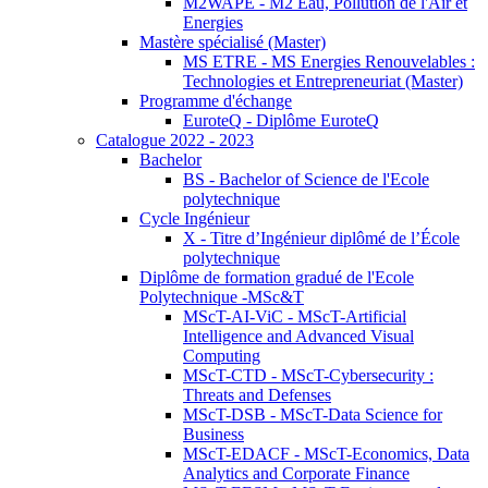
M2WAPE - M2 Eau, Pollution de l'Air et
Energies
Mastère spécialisé (Master)
MS ETRE - MS Energies Renouvelables :
Technologies et Entrepreneuriat (Master)
Programme d'échange
EuroteQ - Diplôme EuroteQ
Catalogue 2022 - 2023
Bachelor
BS - Bachelor of Science de l'Ecole
polytechnique
Cycle Ingénieur
X - Titre d’Ingénieur diplômé de l’École
polytechnique
Diplôme de formation gradué de l'Ecole
Polytechnique -MSc&T
MScT-AI-ViC - MScT-Artificial
Intelligence and Advanced Visual
Computing
MScT-CTD - MScT-Cybersecurity :
Threats and Defenses
MScT-DSB - MScT-Data Science for
Business
MScT-EDACF - MScT-Economics, Data
Analytics and Corporate Finance