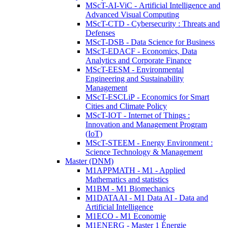
MScT-AI-ViC - Artificial Intelligence and
Advanced Visual Computing
MScT-CTD - Cybersecurity : Threats and
Defenses
MScT-DSB - Data Science for Business
MScT-EDACF - Economics, Data
Analytics and Corporate Finance
MScT-EESM - Environmental
Engineering and Sustainability
Management
MScT-ESCLiP - Economics for Smart
Cities and Climate Policy
MScT-IOT - Internet of Things :
Innovation and Management Program
(IoT)
MScT-STEEM - Energy Environment :
Science Technology & Management
Master (DNM)
M1APPMATH - M1 - Applied
Mathematics and statistics
M1BM - M1 Biomechanics
M1DATAAI - M1 Data AI - Data and
Artificial Intelligence
M1ECO - M1 Economie
M1ENERG - Master 1 Énergie