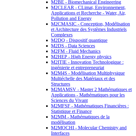
M2BE - Biomechanical Engineering
M2CLEAR - CLimat, Environnement,
Applications et Recherche - Water, Air,
Pollution and Energy
M2CMASIC - Conception, Modélisation
et Architecture des Systèmes Industriels
Complexes
M2DQ - Dispositif quantique
M2DS - Data Sciences
M2FM - Fluid Mechanics
M2HEP - High Energy physics
M2ITIE - Innovation Technologique :
ingénierie et entrepreneuriat
M2M4S - Modélisation Multiphysique
Multiéchelle des Matériaux et des
Structures
M2MAMSV - Master 2 Mathématiques et
Applications - Mathématiques pour les
Sciences du Vivant
M2MFSF - Mathématiques Financières :
Statistique et Finance
M2MM - Mathématiques de la
modélisation
M2MOCHI - Molecular Chemistry and
Interfaces