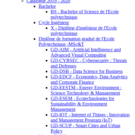
Catalogue 2019 - 2020
Bachelor
BS - Bachelor of Science de l'Ecole
polytechnique
Cycle Ingénieur
X - Diplôme d'ingénieur de l'Ecole
polytechnique
Diplôme de formation gradué de l'Ecole
Polytechnique -MSc&T
GD-AIM - Artificial Intelligence and
Advanced Visual Computing
GD-CYBSEC - Cybersecurity : Threats
and Defenses
GD-DSB - Data Science for Business
GD-EDCF - Economics, Data Analytics
and Corporate Finance
GD-EESTM - Energy Environment :
Science Technology & Management
GD-ESEM - Ecotechnologies for
Sustainability & Environment
Management
GD-IOT - Internet of Things : Innovation
and Management Program (IoT)
GD-SCUP - Smart Cities and Urban
Policy