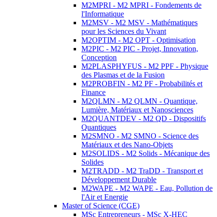
M2MPRI - M2 MPRI - Fondements de
l'Informatique
M2MSV - M2 MSV - Mathématiques
pour les Sciences du Vivant
M2OPTIM - M2 OPT - Optimisation
M2PIC - M2 PIC - Projet, Innovation,
Conception
M2PLASPHYFUS - M2 PPF - Physique
des Plasmas et de la Fusion
M2PROBFIN - M2 PF - Probabilités et
Finance
M2QLMN - M2 QLMN - Quantique,
Lumière, Matériaux et Nanosciences
M2QUANTDEV - M2 QD - Dispositifs
Quantiques
M2SMNO - M2 SMNO - Science des
Matériaux et des Nano-Objets
M2SOLIDS - M2 Solids - Mécanique des
Solides
M2TRADD - M2 TraDD - Transport et
Développement Durable
M2WAPE - M2 WAPE - Eau, Pollution de
l'Air et Energie
Master of Science (CGE)
MSc Entrepreneurs - MSc X-HEC