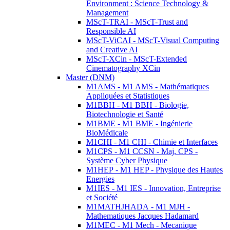
Environment : Science Technology &
Management
MScT-TRAI - MScT-Trust and
Responsible AI
MScT-ViCAI - MScT-Visual Computing
and Creative AI
MScT-XCin - MScT-Extended
Cinematography XCin
Master (DNM)
M1AMS - M1 AMS - Mathématiques
Appliquées et Statistiques
M1BBH - M1 BBH - Biologie,
Biotechnologie et Santé
M1BME - M1 BME - Ingénierie
BioMédicale
M1CHI - M1 CHI - Chimie et Interfaces
M1CPS - M1 CCSN - Maj. CPS -
Système Cyber Physique
M1HEP - M1 HEP - Physique des Hautes
Energies
M1IES - M1 IES - Innovation, Entreprise
et Société
M1MATHJHADA - M1 MJH -
Mathematiques Jacques Hadamard
M1MEC - M1 Mech - Mecanique