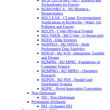
M1SCTECHNRJ - M1 - Sciences and
Technologies for Energy
M2BIOMECA - M2 Biomeca -
Biomechanics
M2CLEAR - CLimat, Environnement,
Applications et Recherche - Water, Air,
Pollution and Energy
M2CPS - Cyber Physical System
M2CYBER - M2 Cyber - Cybersecurity
M2DS - Data Sciences
M2HPDA - M2 HPDA - High
Performance Data Analytics
M2IGD - M2 IGD - Interaction, Graphic
and Design
M2MPRI - M2 MPRI - Foudations of
Computer Science
M2MPRO - M2 MPRO - Operation
Research
M2PDS - M2 PDS - Parallel and
Distributed Systems
M2PIC - Projet Innovation Conception
Non Diplomant
ND - Non Diplomant
Programme d'échange
PEI - Echanges PEI