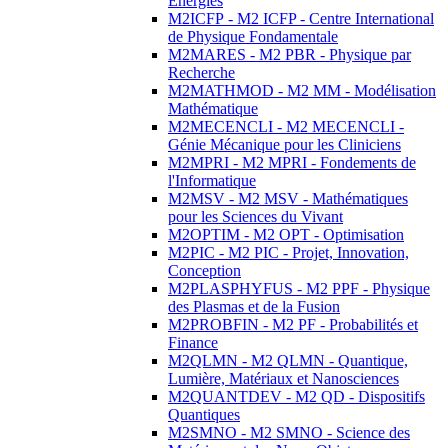
Energies
M2ICFP - M2 ICFP - Centre International
de Physique Fondamentale
M2MARES - M2 PBR - Physique par
Recherche
M2MATHMOD - M2 MM - Modélisation
Mathématique
M2MECENCLI - M2 MECENCLI -
Génie Mécanique pour les Cliniciens
M2MPRI - M2 MPRI - Fondements de
l'Informatique
M2MSV - M2 MSV - Mathématiques
pour les Sciences du Vivant
M2OPTIM - M2 OPT - Optimisation
M2PIC - M2 PIC - Projet, Innovation,
Conception
M2PLASPHYFUS - M2 PPF - Physique
des Plasmas et de la Fusion
M2PROBFIN - M2 PF - Probabilités et
Finance
M2QLMN - M2 QLMN - Quantique,
Lumière, Matériaux et Nanosciences
M2QUANTDEV - M2 QD - Dispositifs
Quantiques
M2SMNO - M2 SMNO - Science des