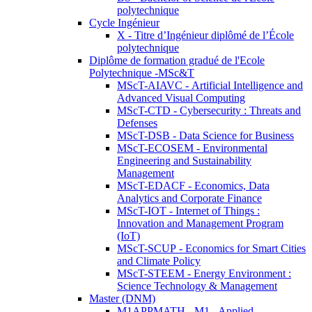
polytechnique
Cycle Ingénieur
X - Titre d’Ingénieur diplômé de l’École
polytechnique
Diplôme de formation gradué de l'Ecole
Polytechnique -MSc&T
MScT-AIAVC - Artificial Intelligence and
Advanced Visual Computing
MScT-CTD - Cybersecurity : Threats and
Defenses
MScT-DSB - Data Science for Business
MScT-ECOSEM - Environmental
Engineering and Sustainability
Management
MScT-EDACF - Economics, Data
Analytics and Corporate Finance
MScT-IOT - Internet of Things :
Innovation and Management Program
(IoT)
MScT-SCUP - Economics for Smart Cities
and Climate Policy
MScT-STEEM - Energy Environment :
Science Technology & Management
Master (DNM)
M1APPMATH - M1 - Applied