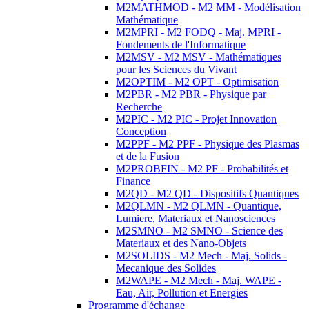
M2MATHMOD - M2 MM - Modélisation
Mathématique
M2MPRI - M2 FODQ - Maj. MPRI -
Fondements de l'Informatique
M2MSV - M2 MSV - Mathématiques
pour les Sciences du Vivant
M2OPTIM - M2 OPT - Optimisation
M2PBR - M2 PBR - Physique par
Recherche
M2PIC - M2 PIC - Projet Innovation
Conception
M2PPF - M2 PPF - Physique des Plasmas
et de la Fusion
M2PROBFIN - M2 PF - Probabilités et
Finance
M2QD - M2 QD - Dispositifs Quantiques
M2QLMN - M2 QLMN - Quantique,
Lumiere, Materiaux et Nanosciences
M2SMNO - M2 SMNO - Science des
Materiaux et des Nano-Objets
M2SOLIDS - M2 Mech - Maj. Solids -
Mecanique des Solides
M2WAPE - M2 Mech - Maj. WAPE -
Eau, Air, Pollution et Energies
Programme d'échange