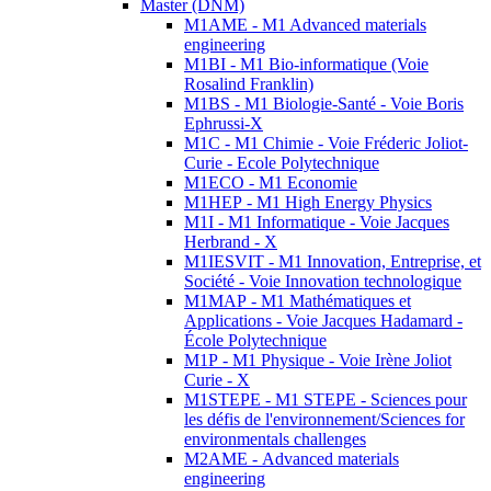
Master (DNM)
M1AME - M1 Advanced materials
engineering
M1BI - M1 Bio-informatique (Voie
Rosalind Franklin)
M1BS - M1 Biologie-Santé - Voie Boris
Ephrussi-X
M1C - M1 Chimie - Voie Fréderic Joliot-
Curie - Ecole Polytechnique
M1ECO - M1 Economie
M1HEP - M1 High Energy Physics
M1I - M1 Informatique - Voie Jacques
Herbrand - X
M1IESVIT - M1 Innovation, Entreprise, et
Société - Voie Innovation technologique
M1MAP - M1 Mathématiques et
Applications - Voie Jacques Hadamard -
École Polytechnique
M1P - M1 Physique - Voie Irène Joliot
Curie - X
M1STEPE - M1 STEPE - Sciences pour
les défis de l'environnement/Sciences for
environmentals challenges
M2AME - Advanced materials
engineering