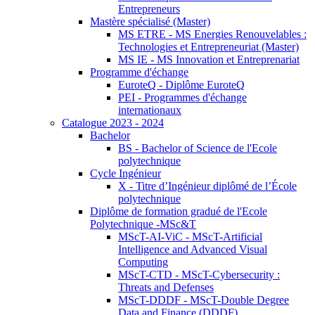
Entrepreneurs
Mastère spécialisé (Master)
MS ETRE - MS Energies Renouvelables :
Technologies et Entrepreneuriat (Master)
MS IE - MS Innovation et Entreprenariat
Programme d'échange
EuroteQ - Diplôme EuroteQ
PEI - Programmes d'échange
internationaux
Catalogue 2023 - 2024
Bachelor
BS - Bachelor of Science de l'Ecole
polytechnique
Cycle Ingénieur
X - Titre d’Ingénieur diplômé de l’École
polytechnique
Diplôme de formation gradué de l'Ecole
Polytechnique -MSc&T
MScT-AI-ViC - MScT-Artificial
Intelligence and Advanced Visual
Computing
MScT-CTD - MScT-Cybersecurity :
Threats and Defenses
MScT-DDDF - MScT-Double Degree
Data and Finance (DDDF)