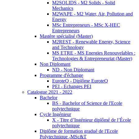
M2SOLIDS - M2 Solids - Solid
Mechanics
M2WAPE - M2 Water, Air, Pollution and
Energy
MSc Entrepreneurs - MSc X-HEC
Entrepreneurs
Mastère spécialisé (Master)
M2REST - Renewable Energy, Science
and Technology
MS ETRE - MS Energies Renouvelables :
Technologies & Entrepreneuriat (Master)
Non Diplomant
ND - Non Diplomant
Programme d'échange
EuroteQ - Diplôme EuroteQ
PEI - Echanges PEI
Catalogue 2021 - 2022
Bachelor
BS - Bachelor of Science de l'Ecole
polytechnique
Cycle Ingénieur
X - Titre d’Ingénieur diplômé de l’École
polytechnique
Diplôme de formation gradué de l'Ecole
Polytechnique -MSc&T