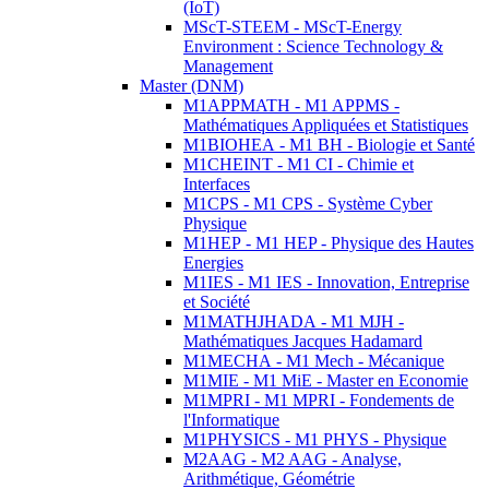
(IoT)
MScT-STEEM - MScT-Energy
Environment : Science Technology &
Management
Master (DNM)
M1APPMATH - M1 APPMS -
Mathématiques Appliquées et Statistiques
M1BIOHEA - M1 BH - Biologie et Santé
M1CHEINT - M1 CI - Chimie et
Interfaces
M1CPS - M1 CPS - Système Cyber
Physique
M1HEP - M1 HEP - Physique des Hautes
Energies
M1IES - M1 IES - Innovation, Entreprise
et Société
M1MATHJHADA - M1 MJH -
Mathématiques Jacques Hadamard
M1MECHA - M1 Mech - Mécanique
M1MIE - M1 MiE - Master en Economie
M1MPRI - M1 MPRI - Fondements de
l'Informatique
M1PHYSICS - M1 PHYS - Physique
M2AAG - M2 AAG - Analyse,
Arithmétique, Géométrie