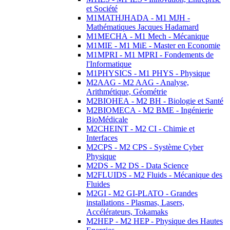
et Société
M1MATHJHADA - M1 MJH -
Mathématiques Jacques Hadamard
M1MECHA - M1 Mech - Mécanique
M1MIE - M1 MiE - Master en Economie
M1MPRI - M1 MPRI - Fondements de
l'Informatique
M1PHYSICS - M1 PHYS - Physique
M2AAG - M2 AAG - Analyse,
Arithmétique, Géométrie
M2BIOHEA - M2 BH - Biologie et Santé
M2BIOMECA - M2 BME - Ingénierie
BioMédicale
M2CHEINT - M2 CI - Chimie et
Interfaces
M2CPS - M2 CPS - Système Cyber
Physique
M2DS - M2 DS - Data Science
M2FLUIDS - M2 Fluids - Mécanique des
Fluides
M2GI - M2 GI-PLATO - Grandes
installations - Plasmas, Lasers,
Accélérateurs, Tokamaks
M2HEP - M2 HEP - Physique des Hautes