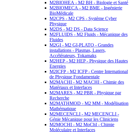
M2BIOHEA - M2 BH - Biologie et Santé
M2BIOMECA - M2 BME - Ingénierie
BioMédicale
M2CPS - M2 CPS - Système Cyber
Physique
M2DS - M2 DS - Data Science
M2FLUIDS - M2 Fluids - Mécanique des
Fluides
M2GI - M2 GI-PLATO - Grandes
installations - Plasmas, Lasers,
Accélérateurs, Tokamaks
M2HEP - M2 HEP - Physique des Hautes
Energies
M2ICFP - M2 ICFP - Centre International
de Physique Fondamentale
M2MACHI - M2 MACHI - Chimie des
Matériaux et Interfaces
M2MARES - M2 PBR - Physique par
Recherche
M2MATHMOD - M2 MM - Modélisation
Mathématique
M2MECENCLI - M2 MECENCLI -
Génie Mécanique pour les Cliniciens
M2MOCHI - M2 MoChI - Chimie
Moléculaire et Interfaces