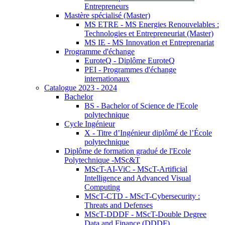
Entrepreneurs
Mastère spécialisé (Master)
MS ETRE - MS Energies Renouvelables :
Technologies et Entrepreneuriat (Master)
MS IE - MS Innovation et Entreprenariat
Programme d'échange
EuroteQ - Diplôme EuroteQ
PEI - Programmes d'échange
internationaux
Catalogue 2023 - 2024
Bachelor
BS - Bachelor of Science de l'Ecole
polytechnique
Cycle Ingénieur
X - Titre d’Ingénieur diplômé de l’École
polytechnique
Diplôme de formation gradué de l'Ecole
Polytechnique -MSc&T
MScT-AI-ViC - MScT-Artificial
Intelligence and Advanced Visual
Computing
MScT-CTD - MScT-Cybersecurity :
Threats and Defenses
MScT-DDDF - MScT-Double Degree
Data and Finance (DDDF)