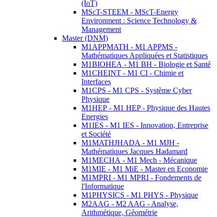
(IoT)
MScT-STEEM - MScT-Energy
Environment : Science Technology &
Management
Master (DNM)
M1APPMATH - M1 APPMS -
Mathématiques Appliquées et Statistiques
M1BIOHEA - M1 BH - Biologie et Santé
M1CHEINT - M1 CI - Chimie et
Interfaces
M1CPS - M1 CPS - Système Cyber
Physique
M1HEP - M1 HEP - Physique des Hautes
Energies
M1IES - M1 IES - Innovation, Entreprise
et Société
M1MATHJHADA - M1 MJH -
Mathématiques Jacques Hadamard
M1MECHA - M1 Mech - Mécanique
M1MIE - M1 MiE - Master en Economie
M1MPRI - M1 MPRI - Fondements de
l'Informatique
M1PHYSICS - M1 PHYS - Physique
M2AAG - M2 AAG - Analyse,
Arithmétique, Géométrie