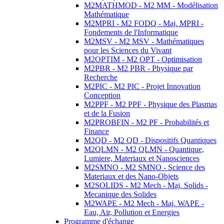
M2MATHMOD - M2 MM - Modélisation
Mathématique
M2MPRI - M2 FODQ - Maj. MPRI -
Fondements de l'Informatique
M2MSV - M2 MSV - Mathématiques
pour les Sciences du Vivant
M2OPTIM - M2 OPT - Optimisation
M2PBR - M2 PBR - Physique par
Recherche
M2PIC - M2 PIC - Projet Innovation
Conception
M2PPF - M2 PPF - Physique des Plasmas
et de la Fusion
M2PROBFIN - M2 PF - Probabilités et
Finance
M2QD - M2 QD - Dispositifs Quantiques
M2QLMN - M2 QLMN - Quantique,
Lumiere, Materiaux et Nanosciences
M2SMNO - M2 SMNO - Science des
Materiaux et des Nano-Objets
M2SOLIDS - M2 Mech - Maj. Solids -
Mecanique des Solides
M2WAPE - M2 Mech - Maj. WAPE -
Eau, Air, Pollution et Energies
Programme d'échange