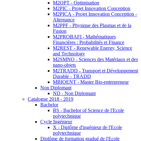
M2OPT - Optimisation
M2PIC - Projet Innovation Conception
M2PICA - Projet Innovation Conception -
Alternance
M2PPF - Physique des Plasmas et de la
Fusion
M2PROBAFI - Mathématiques
Financières : Probabilités et Finance
M2REST - Renewable Energy, Science
and Technology
M2SMNO - Sciences des Matériaux et des
nano-objets
M2TRADD - Transport et Développement
Durable - TRADD
MBIOENT - Master Bio-entrepreneur
Non Diplomant
ND - Non Diplomant
Catalogue 2018 - 2019
Bachelor
BS - Bachelor of Science de l'Ecole
polytechnique
Cycle Ingénieur
X - Diplôme d'ingénieur de l'Ecole
polytechnique
Diplôme de formation gradué de l'Ecole