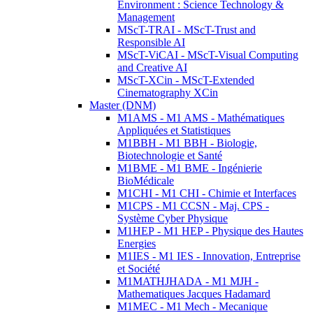
Environment : Science Technology &
Management
MScT-TRAI - MScT-Trust and
Responsible AI
MScT-ViCAI - MScT-Visual Computing
and Creative AI
MScT-XCin - MScT-Extended
Cinematography XCin
Master (DNM)
M1AMS - M1 AMS - Mathématiques
Appliquées et Statistiques
M1BBH - M1 BBH - Biologie,
Biotechnologie et Santé
M1BME - M1 BME - Ingénierie
BioMédicale
M1CHI - M1 CHI - Chimie et Interfaces
M1CPS - M1 CCSN - Maj. CPS -
Système Cyber Physique
M1HEP - M1 HEP - Physique des Hautes
Energies
M1IES - M1 IES - Innovation, Entreprise
et Société
M1MATHJHADA - M1 MJH -
Mathematiques Jacques Hadamard
M1MEC - M1 Mech - Mecanique