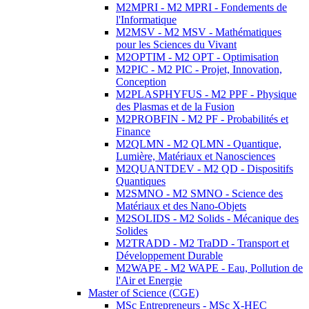
M2MPRI - M2 MPRI - Fondements de
l'Informatique
M2MSV - M2 MSV - Mathématiques
pour les Sciences du Vivant
M2OPTIM - M2 OPT - Optimisation
M2PIC - M2 PIC - Projet, Innovation,
Conception
M2PLASPHYFUS - M2 PPF - Physique
des Plasmas et de la Fusion
M2PROBFIN - M2 PF - Probabilités et
Finance
M2QLMN - M2 QLMN - Quantique,
Lumière, Matériaux et Nanosciences
M2QUANTDEV - M2 QD - Dispositifs
Quantiques
M2SMNO - M2 SMNO - Science des
Matériaux et des Nano-Objets
M2SOLIDS - M2 Solids - Mécanique des
Solides
M2TRADD - M2 TraDD - Transport et
Développement Durable
M2WAPE - M2 WAPE - Eau, Pollution de
l'Air et Energie
Master of Science (CGE)
MSc Entrepreneurs - MSc X-HEC