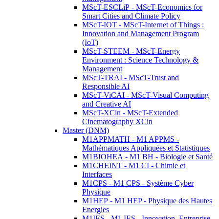
MScT-ESCLiP - MScT-Economics for
Smart Cities and Climate Policy
MScT-IOT - MScT-Internet of Things :
Innovation and Management Program
(IoT)
MScT-STEEM - MScT-Energy
Environment : Science Technology &
Management
MScT-TRAI - MScT-Trust and
Responsible AI
MScT-ViCAI - MScT-Visual Computing
and Creative AI
MScT-XCin - MScT-Extended
Cinematography XCin
Master (DNM)
M1APPMATH - M1 APPMS -
Mathématiques Appliquées et Statistiques
M1BIOHEA - M1 BH - Biologie et Santé
M1CHEINT - M1 CI - Chimie et
Interfaces
M1CPS - M1 CPS - Système Cyber
Physique
M1HEP - M1 HEP - Physique des Hautes
Energies
M1IES - M1 IES - Innovation, Entreprise