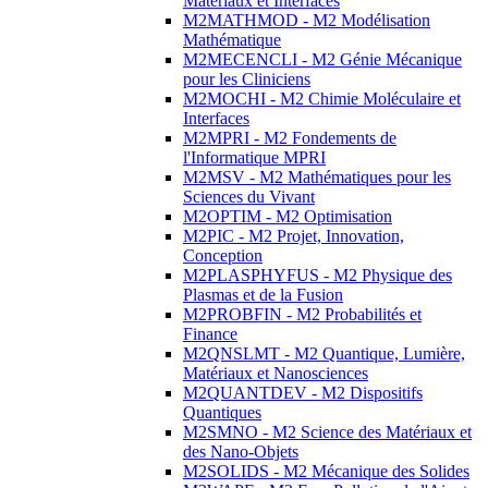
Matériaux et Interfaces
M2MATHMOD - M2 Modélisation
Mathématique
M2MECENCLI - M2 Génie Mécanique
pour les Cliniciens
M2MOCHI - M2 Chimie Moléculaire et
Interfaces
M2MPRI - M2 Fondements de
l'Informatique MPRI
M2MSV - M2 Mathématiques pour les
Sciences du Vivant
M2OPTIM - M2 Optimisation
M2PIC - M2 Projet, Innovation,
Conception
M2PLASPHYFUS - M2 Physique des
Plasmas et de la Fusion
M2PROBFIN - M2 Probabilités et
Finance
M2QNSLMT - M2 Quantique, Lumière,
Matériaux et Nanosciences
M2QUANTDEV - M2 Dispositifs
Quantiques
M2SMNO - M2 Science des Matériaux et
des Nano-Objets
M2SOLIDS - M2 Mécanique des Solides