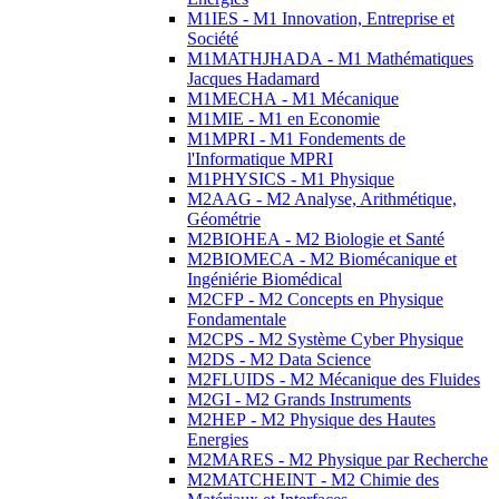
M1IES - M1 Innovation, Entreprise et
Société
M1MATHJHADA - M1 Mathématiques
Jacques Hadamard
M1MECHA - M1 Mécanique
M1MIE - M1 en Economie
M1MPRI - M1 Fondements de
l'Informatique MPRI
M1PHYSICS - M1 Physique
M2AAG - M2 Analyse, Arithmétique,
Géométrie
M2BIOHEA - M2 Biologie et Santé
M2BIOMECA - M2 Biomécanique et
Ingéniérie Biomédical
M2CFP - M2 Concepts en Physique
Fondamentale
M2CPS - M2 Système Cyber Physique
M2DS - M2 Data Science
M2FLUIDS - M2 Mécanique des Fluides
M2GI - M2 Grands Instruments
M2HEP - M2 Physique des Hautes
Energies
M2MARES - M2 Physique par Recherche
M2MATCHEINT - M2 Chimie des