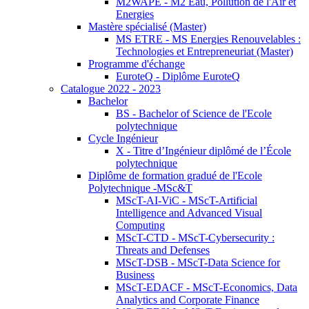
M2WAPE - M2 Eau, Pollution de l'Air et
Energies
Mastère spécialisé (Master)
MS ETRE - MS Energies Renouvelables :
Technologies et Entrepreneuriat (Master)
Programme d'échange
EuroteQ - Diplôme EuroteQ
Catalogue 2022 - 2023
Bachelor
BS - Bachelor of Science de l'Ecole
polytechnique
Cycle Ingénieur
X - Titre d’Ingénieur diplômé de l’École
polytechnique
Diplôme de formation gradué de l'Ecole
Polytechnique -MSc&T
MScT-AI-ViC - MScT-Artificial
Intelligence and Advanced Visual
Computing
MScT-CTD - MScT-Cybersecurity :
Threats and Defenses
MScT-DSB - MScT-Data Science for
Business
MScT-EDACF - MScT-Economics, Data
Analytics and Corporate Finance