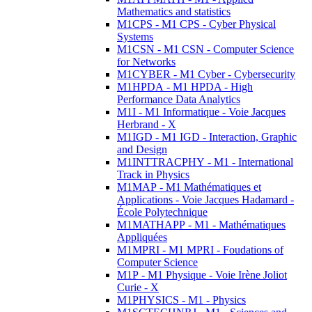
Mathematics and statistics
M1CPS - M1 CPS - Cyber Physical
Systems
M1CSN - M1 CSN - Computer Science
for Networks
M1CYBER - M1 Cyber - Cybersecurity
M1HPDA - M1 HPDA - High
Performance Data Analytics
M1I - M1 Informatique - Voie Jacques
Herbrand - X
M1IGD - M1 IGD - Interaction, Graphic
and Design
M1INTTRACPHY - M1 - International
Track in Physics
M1MAP - M1 Mathématiques et
Applications - Voie Jacques Hadamard -
École Polytechnique
M1MATHAPP - M1 - Mathématiques
Appliquées
M1MPRI - M1 MPRI - Foudations of
Computer Science
M1P - M1 Physique - Voie Irène Joliot
Curie - X
M1PHYSICS - M1 - Physics