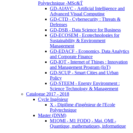
Polytechnique -MSc&T
GD-AIAVC - Artificial Intelligence and
Advanced Visual Computing
GD-CTD - Cybersecurity : Threats &
Defenses
GD-DSB - Data Science for Business
GD-ECOSEM - Ecotechnologies for
Sustainability & Environment
Management
GD-EDACF - Economics, Data Analytics
and Corporate Finance
GD-IOT - Internet of Things : Innovation
and Management Program (IoT)
GD-SCUP - Smart Cities and Urban
Policy
GD-STEEM - Energy Environment :
Science Technology & Management
Catalogue 2017 - 2018
Cycle Ingénieur
X - Diplôme d'ingénieur de l'Ecole
Polytechnique
Master (DNM)
M1QMI - M1 FODQ - Maj. QMI -
Quantique, mathematiques, informatique