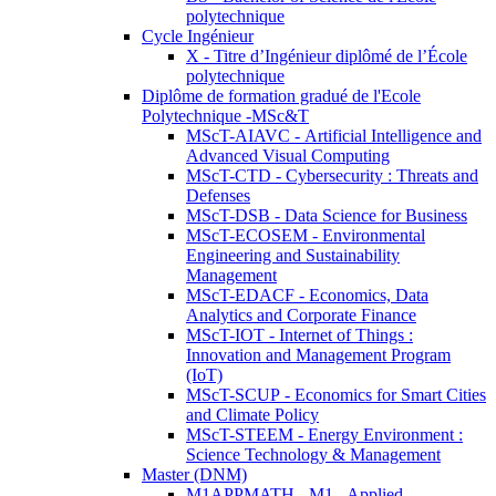
polytechnique
Cycle Ingénieur
X - Titre d’Ingénieur diplômé de l’École
polytechnique
Diplôme de formation gradué de l'Ecole
Polytechnique -MSc&T
MScT-AIAVC - Artificial Intelligence and
Advanced Visual Computing
MScT-CTD - Cybersecurity : Threats and
Defenses
MScT-DSB - Data Science for Business
MScT-ECOSEM - Environmental
Engineering and Sustainability
Management
MScT-EDACF - Economics, Data
Analytics and Corporate Finance
MScT-IOT - Internet of Things :
Innovation and Management Program
(IoT)
MScT-SCUP - Economics for Smart Cities
and Climate Policy
MScT-STEEM - Energy Environment :
Science Technology & Management
Master (DNM)
M1APPMATH - M1 - Applied