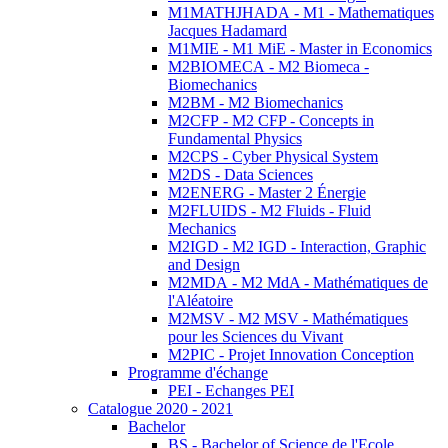
M1MATHJHADA - M1 - Mathematiques
Jacques Hadamard
M1MIE - M1 MiE - Master in Economics
M2BIOMECA - M2 Biomeca -
Biomechanics
M2BM - M2 Biomechanics
M2CFP - M2 CFP - Concepts in
Fundamental Physics
M2CPS - Cyber Physical System
M2DS - Data Sciences
M2ENERG - Master 2 Énergie
M2FLUIDS - M2 Fluids - Fluid
Mechanics
M2IGD - M2 IGD - Interaction, Graphic
and Design
M2MDA - M2 MdA - Mathématiques de
l'Aléatoire
M2MSV - M2 MSV - Mathématiques
pour les Sciences du Vivant
M2PIC - Projet Innovation Conception
Programme d'échange
PEI - Echanges PEI
Catalogue 2020 - 2021
Bachelor
BS - Bachelor of Science de l'Ecole