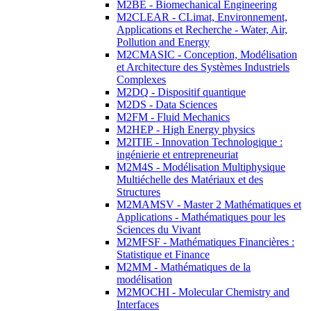
M2BE - Biomechanical Engineering
M2CLEAR - CLimat, Environnement,
Applications et Recherche - Water, Air,
Pollution and Energy
M2CMASIC - Conception, Modélisation
et Architecture des Systèmes Industriels
Complexes
M2DQ - Dispositif quantique
M2DS - Data Sciences
M2FM - Fluid Mechanics
M2HEP - High Energy physics
M2ITIE - Innovation Technologique :
ingénierie et entrepreneuriat
M2M4S - Modélisation Multiphysique
Multiéchelle des Matériaux et des
Structures
M2MAMSV - Master 2 Mathématiques et
Applications - Mathématiques pour les
Sciences du Vivant
M2MFSF - Mathématiques Financières :
Statistique et Finance
M2MM - Mathématiques de la
modélisation
M2MOCHI - Molecular Chemistry and
Interfaces