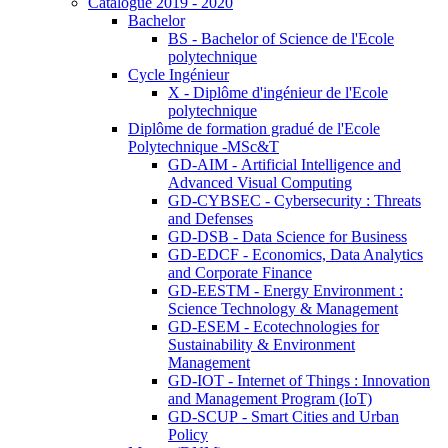
Catalogue 2019 - 2020
Bachelor
BS - Bachelor of Science de l'Ecole
polytechnique
Cycle Ingénieur
X - Diplôme d'ingénieur de l'Ecole
polytechnique
Diplôme de formation gradué de l'Ecole
Polytechnique -MSc&T
GD-AIM - Artificial Intelligence and
Advanced Visual Computing
GD-CYBSEC - Cybersecurity : Threats
and Defenses
GD-DSB - Data Science for Business
GD-EDCF - Economics, Data Analytics
and Corporate Finance
GD-EESTM - Energy Environment :
Science Technology & Management
GD-ESEM - Ecotechnologies for
Sustainability & Environment
Management
GD-IOT - Internet of Things : Innovation
and Management Program (IoT)
GD-SCUP - Smart Cities and Urban
Policy