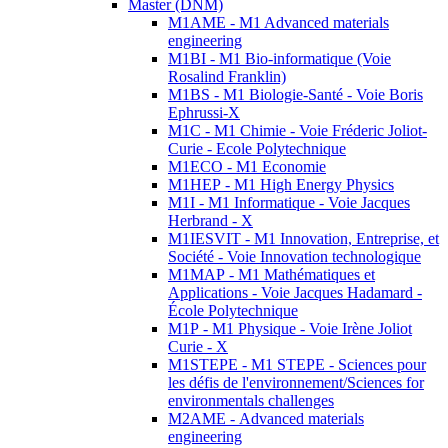
Master (DNM)
M1AME - M1 Advanced materials
engineering
M1BI - M1 Bio-informatique (Voie
Rosalind Franklin)
M1BS - M1 Biologie-Santé - Voie Boris
Ephrussi-X
M1C - M1 Chimie - Voie Fréderic Joliot-
Curie - Ecole Polytechnique
M1ECO - M1 Economie
M1HEP - M1 High Energy Physics
M1I - M1 Informatique - Voie Jacques
Herbrand - X
M1IESVIT - M1 Innovation, Entreprise, et
Société - Voie Innovation technologique
M1MAP - M1 Mathématiques et
Applications - Voie Jacques Hadamard -
École Polytechnique
M1P - M1 Physique - Voie Irène Joliot
Curie - X
M1STEPE - M1 STEPE - Sciences pour
les défis de l'environnement/Sciences for
environmentals challenges
M2AME - Advanced materials
engineering