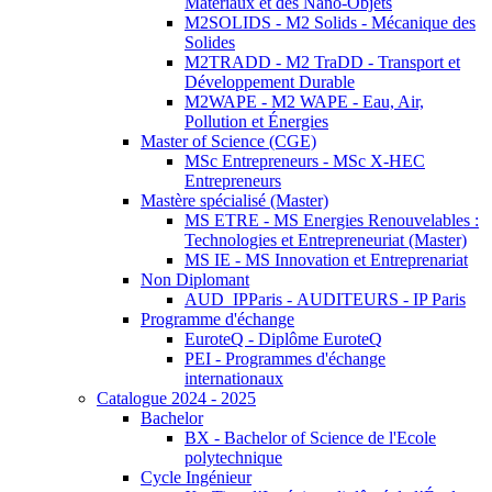
Matériaux et des Nano-Objets
M2SOLIDS - M2 Solids - Mécanique des
Solides
M2TRADD - M2 TraDD - Transport et
Développement Durable
M2WAPE - M2 WAPE - Eau, Air,
Pollution et Énergies
Master of Science (CGE)
MSc Entrepreneurs - MSc X-HEC
Entrepreneurs
Mastère spécialisé (Master)
MS ETRE - MS Energies Renouvelables :
Technologies et Entrepreneuriat (Master)
MS IE - MS Innovation et Entreprenariat
Non Diplomant
AUD_IPParis - AUDITEURS - IP Paris
Programme d'échange
EuroteQ - Diplôme EuroteQ
PEI - Programmes d'échange
internationaux
Catalogue 2024 - 2025
Bachelor
BX - Bachelor of Science de l'Ecole
polytechnique
Cycle Ingénieur