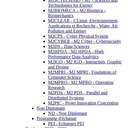
M1SCTECHNRJ - M1 - Sciences and
Technologies for Energy
M2BIOMECA - M2 Biomeca -
Biomechanics
M2CLEAR - CLimat, Environnement,
Applications et Recherche - Water, Air,
Pollution and Energy
M2CPS - Cyber Physical System
M2CYBER - M2 Cyber - Cybersecurity
M2DS - Data Sciences
M2HPDA - M2 HPDA - High
Performance Data Analytics
M2IGD - M2 IGD - Interaction, Graphic
and Design
M2MPRI - M2 MPRI - Foudations of
Computer Science
M2MPRO - M2 MPRO - Operation
Research
M2PDS - M2 PDS - Parallel and
Distributed Systems
M2PIC - Projet Innovation Conception
Non Diplomant
ND - Non Diplomant
Programme d'échange
PEI - Echanges PEI