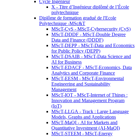
Cycle Ingénieur
X - Titre d’Ingénieur diplômé de l’École
polytechnique
Diplôme de formation gradué de l'Ecole
Polytechnique -MSc&T
MScT-CyS - MScT-Cybersecurity (CyS)
MScT-DDDF - MScT-Double Degree
Data and Finance (DDDF)
MScT-DEPP - MScT-Data and Economics
for Public Policy (DEPP)
MScT-DSAIB - MScT-Data Science and
AI for Business
MScT-EDACF - MScT-Economics, Data
Analytics and Corporate Finance
MScT-EESM - MScT-Environmental
Engineering and Sustainability
Management
MScT-IOT - MScT-Internet of Things :
Innovation and Management Program
(IoT)
MScT-LLGA - Track : Large Language
Models, Graphs and Applications
MScT-MaQI - AI for Markets and
Quantitative Investment (AI-MaQI)
MScT-STEEM - MScT-Energy