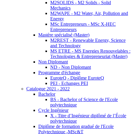
M2SOLIDS - M2 Solids - Solid
Mechanics
M2WAPE - M2 Water, Air, Pollution and
Energy
MSc Entrepreneurs - MSc X-HEC
Entrepreneurs
Mastère spécialisé (Master)
M2REST - Renewable Energy, Science
and Technology
MS ETRE - MS Energies Renouvelables :
Technologies & Entrepreneuriat (Master)
Non Diplomant
ND - Non Diplomant
Programme d'échange
EuroteQ - Diplôme EuroteQ
PEI - Echanges PEI
Catalogue 2021 - 2022
Bachelor
BS - Bachelor of Science de l'Ecole
polytechnique
Cycle Ingénieur
X - Titre d’Ingénieur diplômé de l’École
polytechnique
Diplôme de formation gradué de l'Ecole
Polytechnique -MSc&T