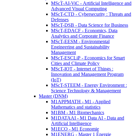
MScT-AI-ViC - Artificial Intelligence and
Advanced Visual Computing
MScT-CTD - Cybersecurity : Threats and
Defenses
MScT-DSB - Data Science for Business
MScT-EDACF - Economics, Data
Analytics and Corporate Finance
MScT-EESM - Environmental
Engineering and Sustainability
Management
MScT-ESCLiP - Economics for Smart
Cities and Climate Policy
MScT-IOT - Internet of Things :
Innovation and Management Program
(IoT)
MScT-STEEM - Energy Environment :
Science Technology & Management
Master (DNM)
M1APPMATH - M1 - Applied
Mathematics and statistics
M1BM - M1 Biomechanics
M1DATAAI - M1 Data AI - Data and
Artificial Intelligence
M1ECO - M1 Economie
M1ENERG - Master 1 Énergie