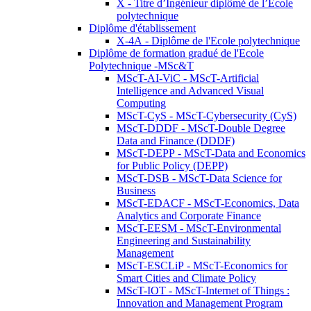
X - Titre d’Ingénieur diplômé de l’École
polytechnique
Diplôme d'établissement
X-4A - Diplôme de l'Ecole polytechnique
Diplôme de formation gradué de l'Ecole
Polytechnique -MSc&T
MScT-AI-ViC - MScT-Artificial
Intelligence and Advanced Visual
Computing
MScT-CyS - MScT-Cybersecurity (CyS)
MScT-DDDF - MScT-Double Degree
Data and Finance (DDDF)
MScT-DEPP - MScT-Data and Economics
for Public Policy (DEPP)
MScT-DSB - MScT-Data Science for
Business
MScT-EDACF - MScT-Economics, Data
Analytics and Corporate Finance
MScT-EESM - MScT-Environmental
Engineering and Sustainability
Management
MScT-ESCLiP - MScT-Economics for
Smart Cities and Climate Policy
MScT-IOT - MScT-Internet of Things :
Innovation and Management Program