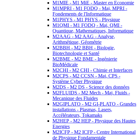
M1MIE - M1 MiE - Master en Economie
M1MPRI - M1 FODQ - Maj. MPRI -
Fondements de l'Informatique
M1PHYS - M1 PHYS - Physique
M1QMI - M1 FODQ - Maj. QMI -
Quantique, Mathematiques, Informatique
M2AAG - M2 AAG - Analyse,
Arithmétique, Géométrie
M2BBH - M2 BBH - Biologie,
Biotechnologie et Santé
M2BME - M2 BME - Ingénierie
BioMédicale
M2CHI - M2 CHI - Chimie et Interfaces
M2CPS - M2 CCSN - Maj. CPS -
Système Cyber Physique
M2DS - M2 DS - Science des données
M2FLUIDS - M2 Mech - Maj. Fluids -
Mecanique des Fluides
M2GIPLATO - M2 GI-PLATO - Grandes
installations - Plasmas, Lasers,
Accélérateurs, Tokamaks
M2HEP - M2 HEP - Physique des Hautes
Energies
M2ICFP - M2 ICFP - Centre International
de Physique Fondamentale