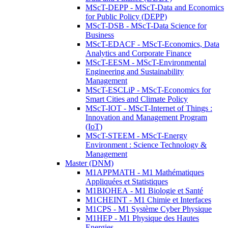
MScT-DEPP - MScT-Data and Economics
for Public Policy (DEPP)
MScT-DSB - MScT-Data Science for
Business
MScT-EDACF - MScT-Economics, Data
Analytics and Corporate Finance
MScT-EESM - MScT-Environmental
Engineering and Sustainability
Management
MScT-ESCLiP - MScT-Economics for
Smart Cities and Climate Policy
MScT-IOT - MScT-Internet of Things :
Innovation and Management Program
(IoT)
MScT-STEEM - MScT-Energy
Environment : Science Technology &
Management
Master (DNM)
M1APPMATH - M1 Mathématiques
Appliquées et Statistiques
M1BIOHEA - M1 Biologie et Santé
M1CHEINT - M1 Chimie et Interfaces
M1CPS - M1 Système Cyber Physique
M1HEP - M1 Physique des Hautes
Energies