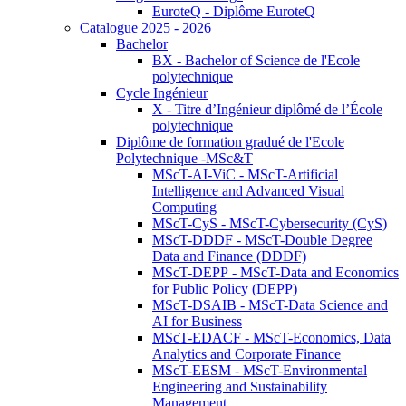
EuroteQ - Diplôme EuroteQ
Catalogue 2025 - 2026
Bachelor
BX - Bachelor of Science de l'Ecole
polytechnique
Cycle Ingénieur
X - Titre d’Ingénieur diplômé de l’École
polytechnique
Diplôme de formation gradué de l'Ecole
Polytechnique -MSc&T
MScT-AI-ViC - MScT-Artificial
Intelligence and Advanced Visual
Computing
MScT-CyS - MScT-Cybersecurity (CyS)
MScT-DDDF - MScT-Double Degree
Data and Finance (DDDF)
MScT-DEPP - MScT-Data and Economics
for Public Policy (DEPP)
MScT-DSAIB - MScT-Data Science and
AI for Business
MScT-EDACF - MScT-Economics, Data
Analytics and Corporate Finance
MScT-EESM - MScT-Environmental
Engineering and Sustainability
Management