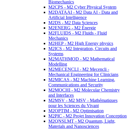
Biomechanics
M2CPS - M2 Cyber Physical System
M2DATAAI - M2 Data AI - Data and
Artificial Intelligence
M2DS - M2 Data Sciences
M2ENERG - M2 Énergie
M2FLUIDS - M2 Fluids - Fluid
Mechanics
M2HEP - M2 High Energy physics
M2ICS - M2 Integration, Circuits and
Systems
M2MATHMOD - M2 Mathematical
Modelling
M2MECENCLI - M2 Mecencli -
Mechanical Engineering for Clinicians
M2MICAS - M2 Machine Learning,
Communications and Security
M2MOCHI - M2 Molecular Chemistry
and Interfaces
M2MSV - M2 MSV - Mathématiques
pour les Sciences du Vivant
M2OPTIM - M2 Optimisation
M2PIC - M2 Projet Innovation Conception
M2QNSLMT - M2 Quantum, Light,
Materials and Nanosciences