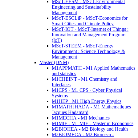
MScT-EESM - MScT-Environmental
Engineering and Sustainability
Management
MScT-ESCLiP - MScT-Economics for
Smart Cities and Climate Policy
MScT-IOT - MScT-Internet of Things :
Innovation and Management Program
(IoT)
MScT-STEEM - MScT-Energy
Environment : Science Technology &
Management
Master (DNM)
M1APPMATH - M1 Applied Mathematics
and statistics
M1CHEINT - M1 Chemistry and
Interfaces
M1CPS - M1 CPS - Cyber Physical
Systems
M1HEP - M1 High Energy Physics
M1MATHJHADA - M1 Mathematiques
Jacques Hadamard
M1MECHA - M1 Mechanics
M1MIE - M1 MIE - Master in Economics
M2BIOHEA - M2 Biology and Health
M2BIOMECA - M2 Biomeca -