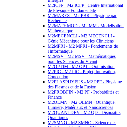
Energies
M2ICFP - M2 ICFP - Centre International
de Physique Fondamentale
M2MARES - M2 PBR - Physique par
Recherche
M2MATHMOD - M2 MM - Modélisation
Mathématique
M2MECENCLI - M2 MECENCLI -
Génie Mécanique pour les Cliniciens
M2MPRI - M2 MPRI - Fondements de
l'Informatique
M2MSV - M2 MSV - Mathématiques
pour les Sciences du Vivant
M2OPTIM - M2 OPT - Optimisation
M2PIC - M2 PIC - Projet, Innovation,
Conception
M2PLASPHYFUS - M2 PPF - Physique
des Plasmas et de la Fusion
M2PROBFIN - M2 PF - Probabilités et
Finance
M2QLMN - M2 QLMN - Quantique,
Lumière, Matériaux et Nanosciences
M2QUANTDEV - M2 QD - Dispositifs
Quantiques
M2SMNO - M2 SMNO - Science des