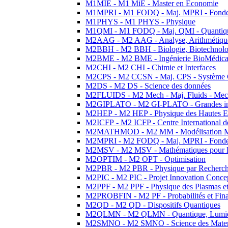
M1MIE - M1 MiE - Master en Economie
M1MPRI - M1 FODQ - Maj. MPRI - Fondeme
M1PHYS - M1 PHYS - Physique
M1QMI - M1 FODQ - Maj. QMI - Quantique
M2AAG - M2 AAG - Analyse, Arithmétique
M2BBH - M2 BBH - Biologie, Biotechnolog
M2BME - M2 BME - Ingénierie BioMédica
M2CHI - M2 CHI - Chimie et Interfaces
M2CPS - M2 CCSN - Maj. CPS - Système 
M2DS - M2 DS - Science des données
M2FLUIDS - M2 Mech - Maj. Fluids - Meca
M2GIPLATO - M2 GI-PLATO - Grandes instal
M2HEP - M2 HEP - Physique des Hautes E
M2ICFP - M2 ICFP - Centre International 
M2MATHMOD - M2 MM - Modélisation M
M2MPRI - M2 FODQ - Maj. MPRI - Fondeme
M2MSV - M2 MSV - Mathématiques pour le
M2OPTIM - M2 OPT - Optimisation
M2PBR - M2 PBR - Physique par Recherc
M2PIC - M2 PIC - Projet Innovation Conce
M2PPF - M2 PPF - Physique des Plasmas et
M2PROBFIN - M2 PF - Probabilités et Fin
M2QD - M2 QD - Dispositifs Quantiques
M2QLMN - M2 QLMN - Quantique, Lumiere
M2SMNO - M2 SMNO - Science des Materi