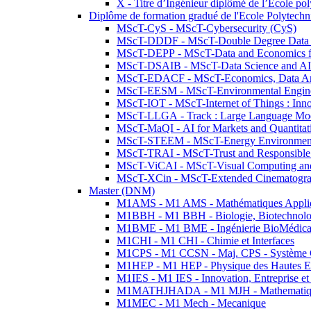
X - Titre d’Ingénieur diplômé de l’École po
Diplôme de formation gradué de l'Ecole Polytec
MScT-CyS - MScT-Cybersecurity (CyS)
MScT-DDDF - MScT-Double Degree Data 
MScT-DEPP - MScT-Data and Economics fo
MScT-DSAIB - MScT-Data Science and AI 
MScT-EDACF - MScT-Economics, Data Anal
MScT-EESM - MScT-Environmental Enginee
MScT-IOT - MScT-Internet of Things : Inn
MScT-LLGA - Track : Large Language Mode
MScT-MaQI - AI for Markets and Quantitat
MScT-STEEM - MScT-Energy Environment 
MScT-TRAI - MScT-Trust and Responsible
MScT-ViCAI - MScT-Visual Computing and
MScT-XCin - MScT-Extended Cinematogr
Master (DNM)
M1AMS - M1 AMS - Mathématiques Appliqué
M1BBH - M1 BBH - Biologie, Biotechnolog
M1BME - M1 BME - Ingénierie BioMédica
M1CHI - M1 CHI - Chimie et Interfaces
M1CPS - M1 CCSN - Maj. CPS - Système 
M1HEP - M1 HEP - Physique des Hautes E
M1IES - M1 IES - Innovation, Entreprise et
M1MATHJHADA - M1 MJH - Mathematiqu
M1MEC - M1 Mech - Mecanique