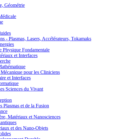
, Géométrie
édicale
ue
uides
s - Plasmas, Lasers, Accélérateurs, Tokamaks
nergies
de Physique Fondamentale
aux et Interfaces
erche
athématique
anique pour les Cliniciens
 et Interfaces
ormatique
s Sciences du Vivant
eption
lasmas et de la Fusion
ance
, Matériaux et Nanosciences
ntiques
aux et des Nano-Objets
lides