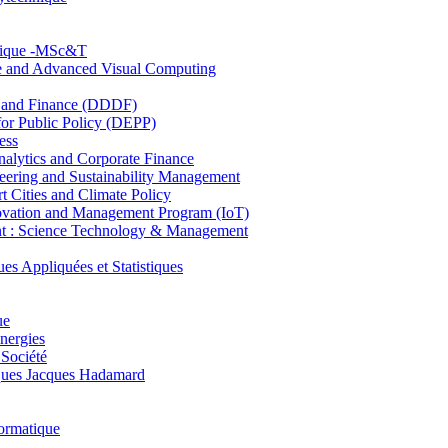
hnique -MSc&T
ce and Advanced Visual Computing
and Finance (DDDF)
r Public Policy (DEPP)
ess
ytics and Corporate Finance
ring and Sustainability Management
Cities and Climate Policy
ovation and Management Program (IoT)
: Science Technology & Management
ppliquées et Statistiques
ue
nergies
 Société
es Jacques Hadamard
ormatique