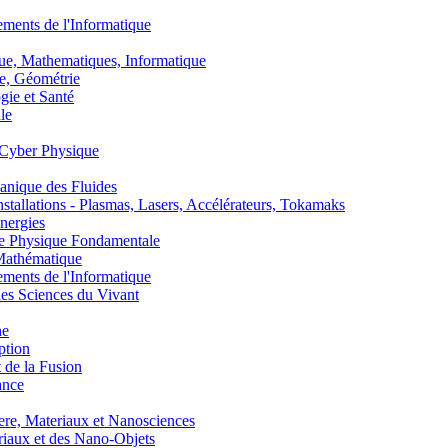
nts de l'Informatique
, Mathematiques, Informatique
, Géométrie
ie et Santé
le
Cyber Physique
nique des Fluides
lations - Plasmas, Lasers, Accélérateurs, Tokamaks
nergies
de Physique Fondamentale
athématique
nts de l'Informatique
s Sciences du Vivant
he
ption
 de la Fusion
ance
, Materiaux et Nanosciences
aux et des Nano-Objets