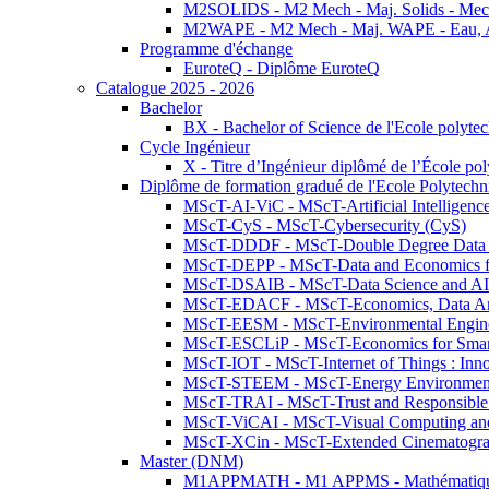
M2SOLIDS - M2 Mech - Maj. Solids - Meca
M2WAPE - M2 Mech - Maj. WAPE - Eau, Air
Programme d'échange
EuroteQ - Diplôme EuroteQ
Catalogue 2025 - 2026
Bachelor
BX - Bachelor of Science de l'Ecole polyte
Cycle Ingénieur
X - Titre d’Ingénieur diplômé de l’École po
Diplôme de formation gradué de l'Ecole Polytec
MScT-AI-ViC - MScT-Artificial Intelligen
MScT-CyS - MScT-Cybersecurity (CyS)
MScT-DDDF - MScT-Double Degree Data 
MScT-DEPP - MScT-Data and Economics fo
MScT-DSAIB - MScT-Data Science and AI 
MScT-EDACF - MScT-Economics, Data Anal
MScT-EESM - MScT-Environmental Enginee
MScT-ESCLiP - MScT-Economics for Smart 
MScT-IOT - MScT-Internet of Things : Inn
MScT-STEEM - MScT-Energy Environment 
MScT-TRAI - MScT-Trust and Responsible
MScT-ViCAI - MScT-Visual Computing and
MScT-XCin - MScT-Extended Cinematogr
Master (DNM)
M1APPMATH - M1 APPMS - Mathématiques A