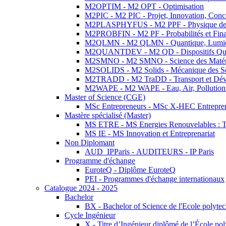
M2OPTIM - M2 OPT - Optimisation
M2PIC - M2 PIC - Projet, Innovation, Conc
M2PLASPHYFUS - M2 PPF - Physique des P
M2PROBFIN - M2 PF - Probabilités et Fin
M2QLMN - M2 QLMN - Quantique, Lumière
M2QUANTDEV - M2 QD - Dispositifs Qua
M2SMNO - M2 SMNO - Science des Matéri
M2SOLIDS - M2 Solids - Mécanique des So
M2TRADD - M2 TraDD - Transport et Dév
M2WAPE - M2 WAPE - Eau, Air, Pollution 
Master of Science (CGE)
MSc Entrepreneurs - MSc X-HEC Entrepre
Mastère spécialisé (Master)
MS ETRE - MS Energies Renouvelables : Tec
MS IE - MS Innovation et Entreprenariat
Non Diplomant
AUD_IPParis - AUDITEURS - IP Paris
Programme d'échange
EuroteQ - Diplôme EuroteQ
PEI - Programmes d'échange internationaux
Catalogue 2024 - 2025
Bachelor
BX - Bachelor of Science de l'Ecole polyte
Cycle Ingénieur
X - Titre d’Ingénieur diplômé de l’École po