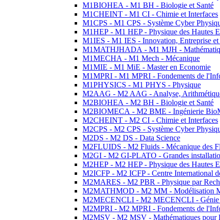
M1BIOHEA - M1 BH - Biologie et Santé
M1CHEINT - M1 CI - Chimie et Interfaces
M1CPS - M1 CPS - Système Cyber Physiq
M1HEP - M1 HEP - Physique des Hautes E
M1IES - M1 IES - Innovation, Entreprise et
M1MATHJHADA - M1 MJH - Mathématiqu
M1MECHA - M1 Mech - Mécanique
M1MIE - M1 MiE - Master en Economie
M1MPRI - M1 MPRI - Fondements de l'Inf
M1PHYSICS - M1 PHYS - Physique
M2AAG - M2 AAG - Analyse, Arithmétique
M2BIOHEA - M2 BH - Biologie et Santé
M2BIOMECA - M2 BME - Ingénierie BioM
M2CHEINT - M2 CI - Chimie et Interfaces
M2CPS - M2 CPS - Système Cyber Physiq
M2DS - M2 DS - Data Science
M2FLUIDS - M2 Fluids - Mécanique des Fl
M2GI - M2 GI-PLATO - Grandes installation
M2HEP - M2 HEP - Physique des Hautes E
M2ICFP - M2 ICFP - Centre International 
M2MARES - M2 PBR - Physique par Rech
M2MATHMOD - M2 MM - Modélisation M
M2MECENCLI - M2 MECENCLI - Génie Méc
M2MPRI - M2 MPRI - Fondements de l'Inf
M2MSV - M2 MSV - Mathématiques pour le