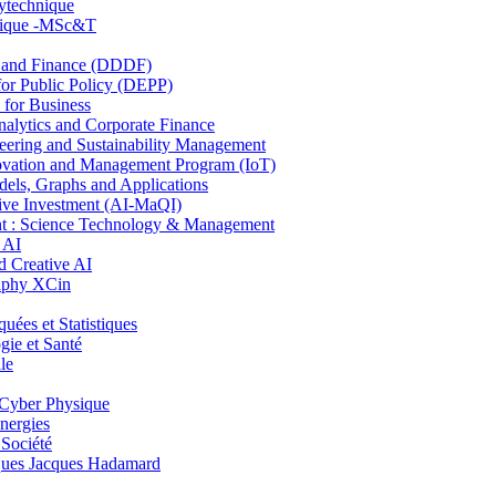
lytechnique
hnique -MSc&T
and Finance (DDDF)
r Public Policy (DEPP)
for Business
ytics and Corporate Finance
ring and Sustainability Management
ovation and Management Program (IoT)
ls, Graphs and Applications
ive Investment (AI-MaQI)
: Science Technology & Management
 AI
 Creative AI
aphy XCin
es et Statistiques
ie et Santé
le
Cyber Physique
nergies
 Société
es Jacques Hadamard