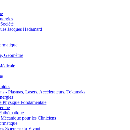
ue
nergies
 Société
es Jacques Hadamard
ormatique
, Géométrie
édicale
ue
uides
s - Plasmas, Lasers, Accélérateurs, Tokamaks
nergies
de Physique Fondamentale
erche
athématique
anique pour les Cliniciens
ormatique
s Sciences du Vivant