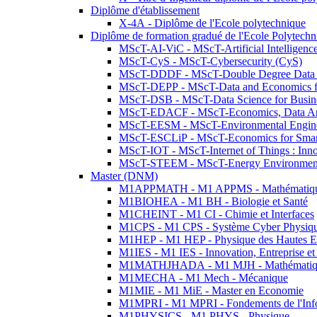
Diplôme d'établissement
X-4A - Diplôme de l'Ecole polytechnique
Diplôme de formation gradué de l'Ecole Polytec
MScT-AI-ViC - MScT-Artificial Intelligen
MScT-CyS - MScT-Cybersecurity (CyS)
MScT-DDDF - MScT-Double Degree Data 
MScT-DEPP - MScT-Data and Economics fo
MScT-DSB - MScT-Data Science for Busin
MScT-EDACF - MScT-Economics, Data Anal
MScT-EESM - MScT-Environmental Enginee
MScT-ESCLiP - MScT-Economics for Smart 
MScT-IOT - MScT-Internet of Things : Inn
MScT-STEEM - MScT-Energy Environment 
Master (DNM)
M1APPMATH - M1 APPMS - Mathématiques A
M1BIOHEA - M1 BH - Biologie et Santé
M1CHEINT - M1 CI - Chimie et Interfaces
M1CPS - M1 CPS - Système Cyber Physiq
M1HEP - M1 HEP - Physique des Hautes E
M1IES - M1 IES - Innovation, Entreprise et
M1MATHJHADA - M1 MJH - Mathématiqu
M1MECHA - M1 Mech - Mécanique
M1MIE - M1 MiE - Master en Economie
M1MPRI - M1 MPRI - Fondements de l'Inf
M1PHYSICS - M1 PHYS - Physique