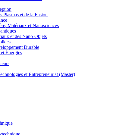
eption
lasmas et de la Fusion
ance
, Matériaux et Nanosciences
ntiques
aux et des Nano-Objets
lides
eloppement Durable
et Énergies
neurs
hnologies et Entrepreneuriat (Master)
chnique
lytechnique