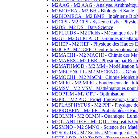
M2AAG - M2 AAG - Analyse, Arithmétique
M2BIOHEA - M2 BH - Biologie et Santé
M2BIOMECA - M2 BME - Ingénierie BioM
M2CPS - M2 CPS - Système Cyber Physiq
M2DS - M2 DS - Data Science
M2FLUIDS - M2 Fluids - Mécanique des Fl
M2GI - M2 GI-PLATO - Grandes installation
M2HEP - M2 HEP - Physique des Hautes E
M2ICFP - M2 ICFP - Centre International 
M2MACHI - M2 MACHI - Chimie des Matéri
M2MARES - M2 PBR - Physique par Rech
M2MATHMOD - M2 MM - Modélisation M
M2MECENCLI - M2 MECENCLI - Génie Méc
M2MOCHI - M2 MoChI - Chimie Moléculaire
M2MPRI - M2 MPRI - Fondements de l'Inf
M2MSV - M2 MSV - Mathématiques pour le
M2OPTIM - M2 OPT - Optimisation
M2PIC - M2 PIC - Projet, Innovation, Conc
M2PLASPHYFUS - M2 PPF - Physique des P
M2PROBFIN - M2 PF - Probabilités et Fin
M2QLMN - M2 QLMN - Quantique, Lumière
M2QUANTDEV - M2 QD - Dispositifs Qua
M2SMNO - M2 SMNO - Science des Matéri
M2SOLIDS - M2 Solids - Mécanique des So