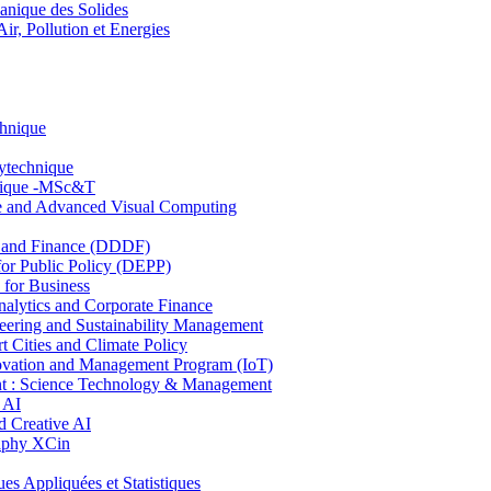
nique des Solides
, Pollution et Energies
chnique
lytechnique
hnique -MSc&T
ce and Advanced Visual Computing
and Finance (DDDF)
r Public Policy (DEPP)
for Business
ytics and Corporate Finance
ring and Sustainability Management
Cities and Climate Policy
ovation and Management Program (IoT)
: Science Technology & Management
 AI
 Creative AI
aphy XCin
ppliquées et Statistiques