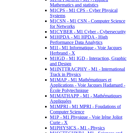
Mathematics and statistics
M1CPS - M1 CPS - Cyber Physical
Systems
M1CSN - M1 CSN - Computer Science
for Networks
M1CYBER - M1 Cyber - Cybersecurity
M1HPDA - M1 HPDA - High
Performance Data Analytics
M1I - M1 Informatique - Voie Jacques
Herbrand - X
M1IGD - M1 IGD - Interaction, Graphic
and Design
M1INTTRACPHY - M1 - International
Track in Physics
M1MAP - M1 Mathématiques et
Applications - Voie Jacques Hadamard -
École Polytechnique
M1MATHAPP - M1 - Mathématiques
Appliquées
M1MPRI - M1 MPRI - Foudations of
Computer Science
M1P - M1 Physique - Voie Irène Joliot
Curie - X
M1PHYSICS - M1 - Physics