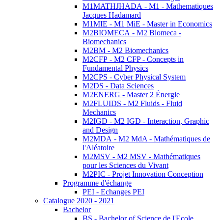
M1MATHJHADA - M1 - Mathematiques
Jacques Hadamard
M1MIE - M1 MiE - Master in Economics
M2BIOMECA - M2 Biomeca -
Biomechanics
M2BM - M2 Biomechanics
M2CFP - M2 CFP - Concepts in
Fundamental Physics
M2CPS - Cyber Physical System
M2DS - Data Sciences
M2ENERG - Master 2 Énergie
M2FLUIDS - M2 Fluids - Fluid
Mechanics
M2IGD - M2 IGD - Interaction, Graphic
and Design
M2MDA - M2 MdA - Mathématiques de
l'Aléatoire
M2MSV - M2 MSV - Mathématiques
pour les Sciences du Vivant
M2PIC - Projet Innovation Conception
Programme d'échange
PEI - Echanges PEI
Catalogue 2020 - 2021
Bachelor
BS - Bachelor of Science de l'Ecole