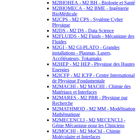
M2BIOHEA - M2 BH - Biologie et Santé
M2BIOMECA - M2 BME - Ingénierie
BioMédicale
M2CPS - M2 CPS - Système Cyber
Physique
M2DS - M2 DS - Data Science
M2FLUIDS - M2 Fluids - Mécanique des
Fluides
M2GI - M2 GI-PLATO - Grandes
installations - Plasmas, Lasers,
Accélérateurs, Tokamaks
M2HEP - M2 HEP - Physique des Hautes
Energies
M2ICFP - M2 ICFP - Centre International
de Physique Fondamentale
M2MACHI - M2 MACHI - Chimie des
Matériaux et Interfaces
M2MARES - M2 PBR - Physique par
Recherche
M2MATHMOD - M2 MM - Modélisation
Mathématique
M2MECENCLI - M2 MECENCLI -
Génie Mécanique pour les Cliniciens
M2MOCHI - M2 MoChI - Chimie
Moléculaire et Interfaces