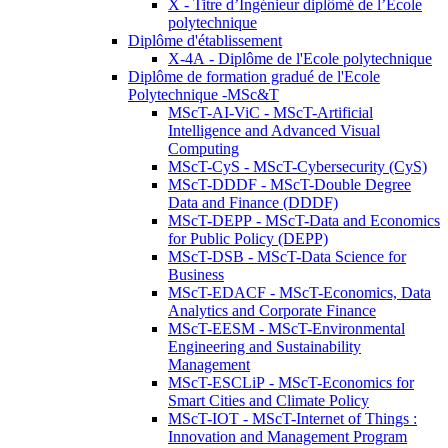
X - Titre d’Ingénieur diplômé de l’École
polytechnique
Diplôme d'établissement
X-4A - Diplôme de l'Ecole polytechnique
Diplôme de formation gradué de l'Ecole
Polytechnique -MSc&T
MScT-AI-ViC - MScT-Artificial
Intelligence and Advanced Visual
Computing
MScT-CyS - MScT-Cybersecurity (CyS)
MScT-DDDF - MScT-Double Degree
Data and Finance (DDDF)
MScT-DEPP - MScT-Data and Economics
for Public Policy (DEPP)
MScT-DSB - MScT-Data Science for
Business
MScT-EDACF - MScT-Economics, Data
Analytics and Corporate Finance
MScT-EESM - MScT-Environmental
Engineering and Sustainability
Management
MScT-ESCLiP - MScT-Economics for
Smart Cities and Climate Policy
MScT-IOT - MScT-Internet of Things :
Innovation and Management Program