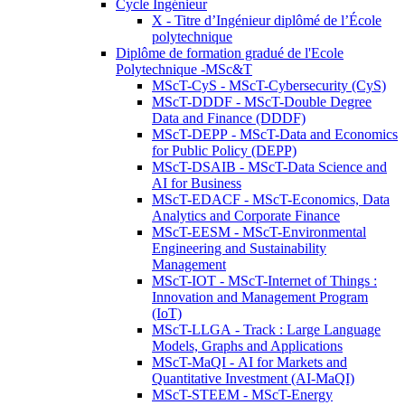
Cycle Ingénieur
X - Titre d’Ingénieur diplômé de l’École
polytechnique
Diplôme de formation gradué de l'Ecole
Polytechnique -MSc&T
MScT-CyS - MScT-Cybersecurity (CyS)
MScT-DDDF - MScT-Double Degree
Data and Finance (DDDF)
MScT-DEPP - MScT-Data and Economics
for Public Policy (DEPP)
MScT-DSAIB - MScT-Data Science and
AI for Business
MScT-EDACF - MScT-Economics, Data
Analytics and Corporate Finance
MScT-EESM - MScT-Environmental
Engineering and Sustainability
Management
MScT-IOT - MScT-Internet of Things :
Innovation and Management Program
(IoT)
MScT-LLGA - Track : Large Language
Models, Graphs and Applications
MScT-MaQI - AI for Markets and
Quantitative Investment (AI-MaQI)
MScT-STEEM - MScT-Energy