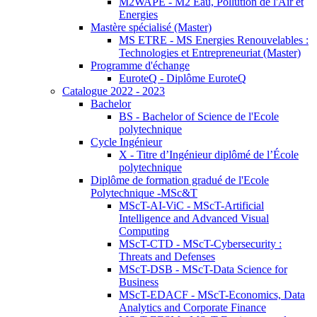
M2WAPE - M2 Eau, Pollution de l'Air et
Energies
Mastère spécialisé (Master)
MS ETRE - MS Energies Renouvelables :
Technologies et Entrepreneuriat (Master)
Programme d'échange
EuroteQ - Diplôme EuroteQ
Catalogue 2022 - 2023
Bachelor
BS - Bachelor of Science de l'Ecole
polytechnique
Cycle Ingénieur
X - Titre d’Ingénieur diplômé de l’École
polytechnique
Diplôme de formation gradué de l'Ecole
Polytechnique -MSc&T
MScT-AI-ViC - MScT-Artificial
Intelligence and Advanced Visual
Computing
MScT-CTD - MScT-Cybersecurity :
Threats and Defenses
MScT-DSB - MScT-Data Science for
Business
MScT-EDACF - MScT-Economics, Data
Analytics and Corporate Finance