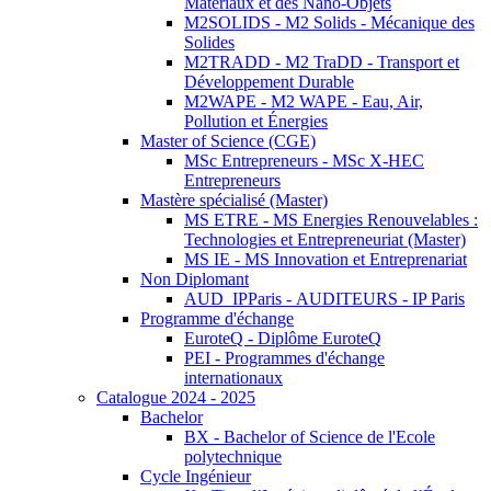
Matériaux et des Nano-Objets
M2SOLIDS - M2 Solids - Mécanique des
Solides
M2TRADD - M2 TraDD - Transport et
Développement Durable
M2WAPE - M2 WAPE - Eau, Air,
Pollution et Énergies
Master of Science (CGE)
MSc Entrepreneurs - MSc X-HEC
Entrepreneurs
Mastère spécialisé (Master)
MS ETRE - MS Energies Renouvelables :
Technologies et Entrepreneuriat (Master)
MS IE - MS Innovation et Entreprenariat
Non Diplomant
AUD_IPParis - AUDITEURS - IP Paris
Programme d'échange
EuroteQ - Diplôme EuroteQ
PEI - Programmes d'échange
internationaux
Catalogue 2024 - 2025
Bachelor
BX - Bachelor of Science de l'Ecole
polytechnique
Cycle Ingénieur