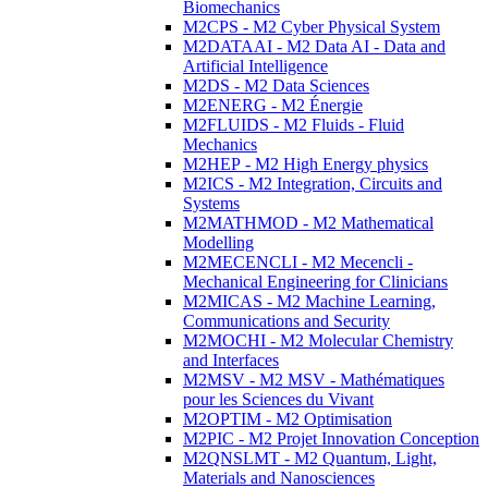
Biomechanics
M2CPS - M2 Cyber Physical System
M2DATAAI - M2 Data AI - Data and
Artificial Intelligence
M2DS - M2 Data Sciences
M2ENERG - M2 Énergie
M2FLUIDS - M2 Fluids - Fluid
Mechanics
M2HEP - M2 High Energy physics
M2ICS - M2 Integration, Circuits and
Systems
M2MATHMOD - M2 Mathematical
Modelling
M2MECENCLI - M2 Mecencli -
Mechanical Engineering for Clinicians
M2MICAS - M2 Machine Learning,
Communications and Security
M2MOCHI - M2 Molecular Chemistry
and Interfaces
M2MSV - M2 MSV - Mathématiques
pour les Sciences du Vivant
M2OPTIM - M2 Optimisation
M2PIC - M2 Projet Innovation Conception
M2QNSLMT - M2 Quantum, Light,
Materials and Nanosciences