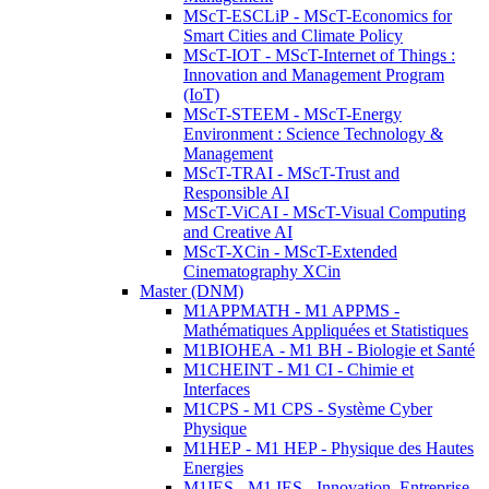
MScT-ESCLiP - MScT-Economics for
Smart Cities and Climate Policy
MScT-IOT - MScT-Internet of Things :
Innovation and Management Program
(IoT)
MScT-STEEM - MScT-Energy
Environment : Science Technology &
Management
MScT-TRAI - MScT-Trust and
Responsible AI
MScT-ViCAI - MScT-Visual Computing
and Creative AI
MScT-XCin - MScT-Extended
Cinematography XCin
Master (DNM)
M1APPMATH - M1 APPMS -
Mathématiques Appliquées et Statistiques
M1BIOHEA - M1 BH - Biologie et Santé
M1CHEINT - M1 CI - Chimie et
Interfaces
M1CPS - M1 CPS - Système Cyber
Physique
M1HEP - M1 HEP - Physique des Hautes
Energies
M1IES - M1 IES - Innovation, Entreprise