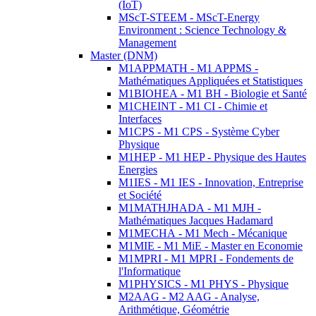
(IoT)
MScT-STEEM - MScT-Energy
Environment : Science Technology &
Management
Master (DNM)
M1APPMATH - M1 APPMS -
Mathématiques Appliquées et Statistiques
M1BIOHEA - M1 BH - Biologie et Santé
M1CHEINT - M1 CI - Chimie et
Interfaces
M1CPS - M1 CPS - Système Cyber
Physique
M1HEP - M1 HEP - Physique des Hautes
Energies
M1IES - M1 IES - Innovation, Entreprise
et Société
M1MATHJHADA - M1 MJH -
Mathématiques Jacques Hadamard
M1MECHA - M1 Mech - Mécanique
M1MIE - M1 MiE - Master en Economie
M1MPRI - M1 MPRI - Fondements de
l'Informatique
M1PHYSICS - M1 PHYS - Physique
M2AAG - M2 AAG - Analyse,
Arithmétique, Géométrie