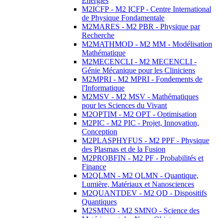
Energies
M2ICFP - M2 ICFP - Centre International
de Physique Fondamentale
M2MARES - M2 PBR - Physique par
Recherche
M2MATHMOD - M2 MM - Modélisation
Mathématique
M2MECENCLI - M2 MECENCLI -
Génie Mécanique pour les Cliniciens
M2MPRI - M2 MPRI - Fondements de
l'Informatique
M2MSV - M2 MSV - Mathématiques
pour les Sciences du Vivant
M2OPTIM - M2 OPT - Optimisation
M2PIC - M2 PIC - Projet, Innovation,
Conception
M2PLASPHYFUS - M2 PPF - Physique
des Plasmas et de la Fusion
M2PROBFIN - M2 PF - Probabilités et
Finance
M2QLMN - M2 QLMN - Quantique,
Lumière, Matériaux et Nanosciences
M2QUANTDEV - M2 QD - Dispositifs
Quantiques
M2SMNO - M2 SMNO - Science des