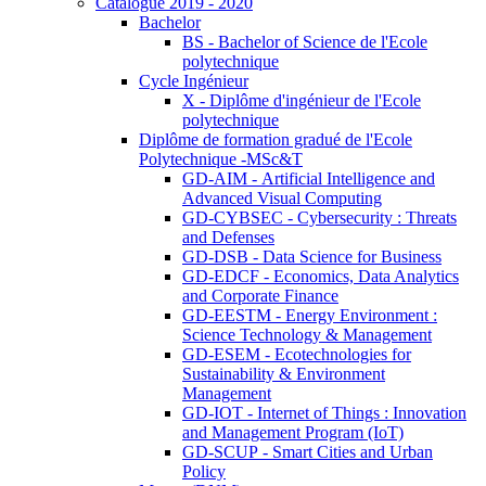
Catalogue 2019 - 2020
Bachelor
BS - Bachelor of Science de l'Ecole
polytechnique
Cycle Ingénieur
X - Diplôme d'ingénieur de l'Ecole
polytechnique
Diplôme de formation gradué de l'Ecole
Polytechnique -MSc&T
GD-AIM - Artificial Intelligence and
Advanced Visual Computing
GD-CYBSEC - Cybersecurity : Threats
and Defenses
GD-DSB - Data Science for Business
GD-EDCF - Economics, Data Analytics
and Corporate Finance
GD-EESTM - Energy Environment :
Science Technology & Management
GD-ESEM - Ecotechnologies for
Sustainability & Environment
Management
GD-IOT - Internet of Things : Innovation
and Management Program (IoT)
GD-SCUP - Smart Cities and Urban
Policy