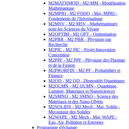
M2MATHMOD - M2 MM - Modélisation
Mathématique
M2MPRI - M2 FODQ - Maj. MPRI -
Fondements de l'Informatique
M2MSV - M2 MSV - Mathématiques
pour les Sciences du Vivant
M2OPTIM - M2 OPT - Optimisation
M2PBR - M2 PBR - Physique par
Recherche
M2PIC - M2 PIC - Projet Innovation
Conception
M2PPF - M2 PPF - Physique des Plasmas
et de la Fusion
M2PROBFIN - M2 PF - Probabilités et
Finance
M2QD - M2 QD - Dispositifs Quantiques
M2QLMN - M2 QLMN - Quantique,
Lumiere, Materiaux et Nanosciences
M2SMNO - M2 SMNO - Science des
Materiaux et des Nano-Objets
M2SOLIDS - M2 Mech - Maj. Solids -
Mecanique des Solides
M2WAPE - M2 Mech - Maj. WAPE -
Eau, Air, Pollution et Energies
Programme d'échange