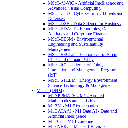
MScT-AI-ViC - Artificial Intelligence and
Advanced Visual Computing
MScT-CTD - Cybersecurity : Threats and
Defenses
MScT-DSB - Data Science for Business
MScT-EDACF - Economics, Data
Analytics and Corporate Finance
MScT-EESM - Environmental
Engineering and Sustainability
Management
MScT-ESCLiP - Economics for Smart
Cities and Climate Policy
MScT-IOT - Internet of Things :
Innovation and Management Program
(IoT)
MScT-STEEM - Energy Environment :
Science Technology & Management
Master (DNM)
M1APPMATH - M1 - Applied
Mathematics and statistics
M1BM - M1 Biomechanics
M1DATAAI - M1 Data AI - Data and
Artificial Intelligence
M1ECO - M1 Economie
M1ENERG - Master 1 Énergie