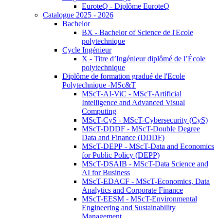
EuroteQ - Diplôme EuroteQ
Catalogue 2025 - 2026
Bachelor
BX - Bachelor of Science de l'Ecole
polytechnique
Cycle Ingénieur
X - Titre d’Ingénieur diplômé de l’École
polytechnique
Diplôme de formation gradué de l'Ecole
Polytechnique -MSc&T
MScT-AI-ViC - MScT-Artificial
Intelligence and Advanced Visual
Computing
MScT-CyS - MScT-Cybersecurity (CyS)
MScT-DDDF - MScT-Double Degree
Data and Finance (DDDF)
MScT-DEPP - MScT-Data and Economics
for Public Policy (DEPP)
MScT-DSAIB - MScT-Data Science and
AI for Business
MScT-EDACF - MScT-Economics, Data
Analytics and Corporate Finance
MScT-EESM - MScT-Environmental
Engineering and Sustainability
Management