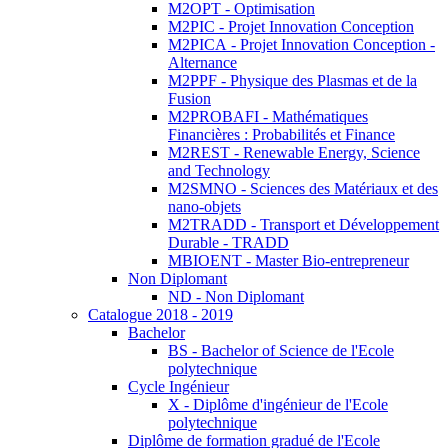
M2OPT - Optimisation
M2PIC - Projet Innovation Conception
M2PICA - Projet Innovation Conception -
Alternance
M2PPF - Physique des Plasmas et de la
Fusion
M2PROBAFI - Mathématiques
Financières : Probabilités et Finance
M2REST - Renewable Energy, Science
and Technology
M2SMNO - Sciences des Matériaux et des
nano-objets
M2TRADD - Transport et Développement
Durable - TRADD
MBIOENT - Master Bio-entrepreneur
Non Diplomant
ND - Non Diplomant
Catalogue 2018 - 2019
Bachelor
BS - Bachelor of Science de l'Ecole
polytechnique
Cycle Ingénieur
X - Diplôme d'ingénieur de l'Ecole
polytechnique
Diplôme de formation gradué de l'Ecole