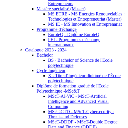
Entrepreneurs
Mastère spécialisé (Master)
MS ETRE - MS Energies Renouvelables :
Technologies et Entrepreneuriat (Master)
MS IE - MS Innovation et Entreprenariat
Programme d'échange
EuroteQ - Diplôme EuroteQ
PEI - Programmes d'échange
internationaux
Catalogue 2023 - 2024
Bachelor
BS - Bachelor of Science de l'Ecole
polytechnique
Cycle Ingénieur
X - Titre d’Ingénieur diplômé de l’École
polytechnique
Diplôme de formation gradué de l'Ecole
Polytechnique -MSc&T
MScT-AI-ViC - MScT-Artificial
Intelligence and Advanced Visual
Computing
MScT-CTD - MScT-Cybersecurity :
Threats and Defenses
MScT-DDDF - MScT-Double Degree
Data and Finance (DDDF)