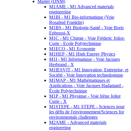
Master (DNM)
M1AME - M1 Advanced materials
engineering
M1BI - M1 Bio-informatique (Voie
Rosalind Franklin)
M1BS - M1 Biologie-Santé - Voie Boris
Ephrussi-X
M1C - M1 Chimie - Voie Fréderic Joliot-
Curie - Ecole Polytechnique
M1ECO - M1 Economie
M1HEP - M1 High Energy Physics
M1I - M1 Informatique - Voie Jacques
Herbrand - X
M1IESVIT - M1 Innovation, Entreprise, et
Société - Voie Innovation technologique
M1MAP - M1 Mathématiques et
Applications - Voie Jacques Hadamard -
École Polytechnique
M1P - M1 Physique - Voie Irène Joliot
Curie - X
M1STEPE - M1 STEPE - Sciences pour
les défis de l'environnement/Sciences for
environmentals challenges
M2AME - Advanced materials
engineering