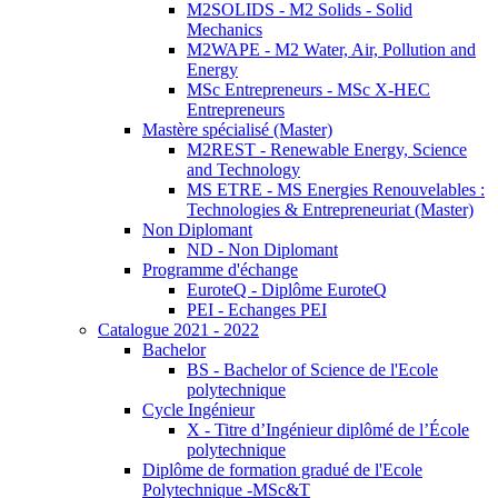
M2SOLIDS - M2 Solids - Solid
Mechanics
M2WAPE - M2 Water, Air, Pollution and
Energy
MSc Entrepreneurs - MSc X-HEC
Entrepreneurs
Mastère spécialisé (Master)
M2REST - Renewable Energy, Science
and Technology
MS ETRE - MS Energies Renouvelables :
Technologies & Entrepreneuriat (Master)
Non Diplomant
ND - Non Diplomant
Programme d'échange
EuroteQ - Diplôme EuroteQ
PEI - Echanges PEI
Catalogue 2021 - 2022
Bachelor
BS - Bachelor of Science de l'Ecole
polytechnique
Cycle Ingénieur
X - Titre d’Ingénieur diplômé de l’École
polytechnique
Diplôme de formation gradué de l'Ecole
Polytechnique -MSc&T