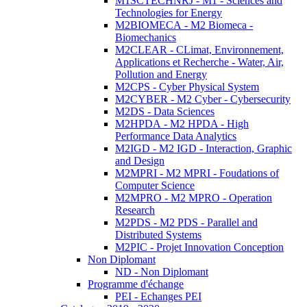
M1SCTECHNRJ - M1 - Sciences and
Technologies for Energy
M2BIOMECA - M2 Biomeca -
Biomechanics
M2CLEAR - CLimat, Environnement,
Applications et Recherche - Water, Air,
Pollution and Energy
M2CPS - Cyber Physical System
M2CYBER - M2 Cyber - Cybersecurity
M2DS - Data Sciences
M2HPDA - M2 HPDA - High
Performance Data Analytics
M2IGD - M2 IGD - Interaction, Graphic
and Design
M2MPRI - M2 MPRI - Foudations of
Computer Science
M2MPRO - M2 MPRO - Operation
Research
M2PDS - M2 PDS - Parallel and
Distributed Systems
M2PIC - Projet Innovation Conception
Non Diplomant
ND - Non Diplomant
Programme d'échange
PEI - Echanges PEI