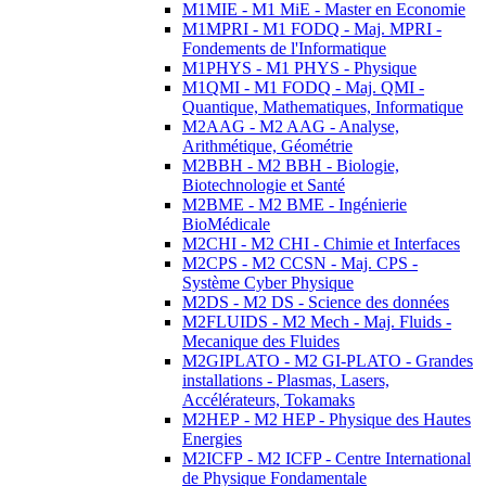
M1MIE - M1 MiE - Master en Economie
M1MPRI - M1 FODQ - Maj. MPRI -
Fondements de l'Informatique
M1PHYS - M1 PHYS - Physique
M1QMI - M1 FODQ - Maj. QMI -
Quantique, Mathematiques, Informatique
M2AAG - M2 AAG - Analyse,
Arithmétique, Géométrie
M2BBH - M2 BBH - Biologie,
Biotechnologie et Santé
M2BME - M2 BME - Ingénierie
BioMédicale
M2CHI - M2 CHI - Chimie et Interfaces
M2CPS - M2 CCSN - Maj. CPS -
Système Cyber Physique
M2DS - M2 DS - Science des données
M2FLUIDS - M2 Mech - Maj. Fluids -
Mecanique des Fluides
M2GIPLATO - M2 GI-PLATO - Grandes
installations - Plasmas, Lasers,
Accélérateurs, Tokamaks
M2HEP - M2 HEP - Physique des Hautes
Energies
M2ICFP - M2 ICFP - Centre International
de Physique Fondamentale