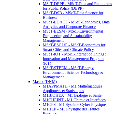
MScT-DEPP - MScT-Data and Economics
for Public Policy (DEPP)
MScT-DSB - MScT-Data Science for
Business
MScT-EDACF - MScT-Economics, Data
Analytics and Corporate Finance
MScT-EESM - MScT-Environmental
Engineering and Sustainability
Management
MScT-ESCLiP - MScT-Economics for
Smart Cities and Climate Policy
MScT-IOT - MScT-Internet of Things :
Innovation and Management Program
(IoT)
MScT-STEEM - MScT-Energy
Environment : Science Technology &
Management
Master (DNM)
M1APPMATH - M1 Mathématiques
Appliquées et Statistiques
M1BIOHEA - M1 Biologie et Santé
M1CHEINT - M1 Chimie et Interfaces
M1CPS - M1 Système Cyber Physique
M1HEP - M1 Physique des Hautes
Energies