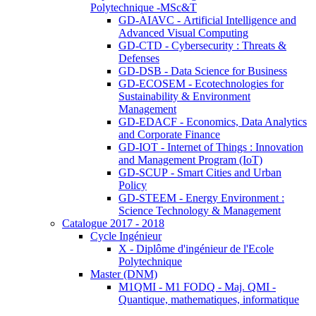
Polytechnique -MSc&T
GD-AIAVC - Artificial Intelligence and
Advanced Visual Computing
GD-CTD - Cybersecurity : Threats &
Defenses
GD-DSB - Data Science for Business
GD-ECOSEM - Ecotechnologies for
Sustainability & Environment
Management
GD-EDACF - Economics, Data Analytics
and Corporate Finance
GD-IOT - Internet of Things : Innovation
and Management Program (IoT)
GD-SCUP - Smart Cities and Urban
Policy
GD-STEEM - Energy Environment :
Science Technology & Management
Catalogue 2017 - 2018
Cycle Ingénieur
X - Diplôme d'ingénieur de l'Ecole
Polytechnique
Master (DNM)
M1QMI - M1 FODQ - Maj. QMI -
Quantique, mathematiques, informatique