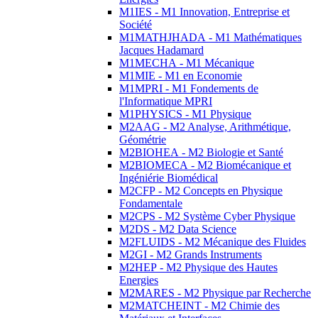
M1IES - M1 Innovation, Entreprise et
Société
M1MATHJHADA - M1 Mathématiques
Jacques Hadamard
M1MECHA - M1 Mécanique
M1MIE - M1 en Economie
M1MPRI - M1 Fondements de
l'Informatique MPRI
M1PHYSICS - M1 Physique
M2AAG - M2 Analyse, Arithmétique,
Géométrie
M2BIOHEA - M2 Biologie et Santé
M2BIOMECA - M2 Biomécanique et
Ingéniérie Biomédical
M2CFP - M2 Concepts en Physique
Fondamentale
M2CPS - M2 Système Cyber Physique
M2DS - M2 Data Science
M2FLUIDS - M2 Mécanique des Fluides
M2GI - M2 Grands Instruments
M2HEP - M2 Physique des Hautes
Energies
M2MARES - M2 Physique par Recherche
M2MATCHEINT - M2 Chimie des