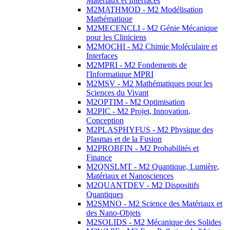
Matériaux et Interfaces
M2MATHMOD - M2 Modélisation
Mathématique
M2MECENCLI - M2 Génie Mécanique
pour les Cliniciens
M2MOCHI - M2 Chimie Moléculaire et
Interfaces
M2MPRI - M2 Fondements de
l'Informatique MPRI
M2MSV - M2 Mathématiques pour les
Sciences du Vivant
M2OPTIM - M2 Optimisation
M2PIC - M2 Projet, Innovation,
Conception
M2PLASPHYFUS - M2 Physique des
Plasmas et de la Fusion
M2PROBFIN - M2 Probabilités et
Finance
M2QNSLMT - M2 Quantique, Lumière,
Matériaux et Nanosciences
M2QUANTDEV - M2 Dispositifs
Quantiques
M2SMNO - M2 Science des Matériaux et
des Nano-Objets
M2SOLIDS - M2 Mécanique des Solides