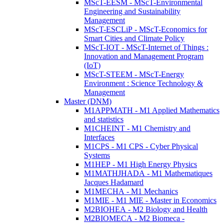
MScT-EESM - MScT-Environmental
Engineering and Sustainability
Management
MScT-ESCLiP - MScT-Economics for
Smart Cities and Climate Policy
MScT-IOT - MScT-Internet of Things :
Innovation and Management Program
(IoT)
MScT-STEEM - MScT-Energy
Environment : Science Technology &
Management
Master (DNM)
M1APPMATH - M1 Applied Mathematics
and statistics
M1CHEINT - M1 Chemistry and
Interfaces
M1CPS - M1 CPS - Cyber Physical
Systems
M1HEP - M1 High Energy Physics
M1MATHJHADA - M1 Mathematiques
Jacques Hadamard
M1MECHA - M1 Mechanics
M1MIE - M1 MIE - Master in Economics
M2BIOHEA - M2 Biology and Health
M2BIOMECA - M2 Biomeca -