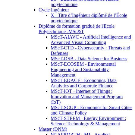
polytechnique
Cycle Ingénieur
X - Titre d’Ingénieur diplômé de l’École
polytechnique
Diplôme de formation gradué de l'Ecole
Polytechnique -MSc&T
MScT-AIAVC - Artificial Intelligence and
Advanced Visual Computing
MScT-CTD - Cybersecurity : Threats and
Defenses
MScT-DSB - Data Science for Business
MScT-ECOSEM - Environmental
Engineering and Sustainability
Management
MScT-EDACF - Economics, Data
Analytics and Corporate Finance
MScT-IOT - Internet of Things :
Innovation and Management Program
(IoT)
MScT-SCUP - Economics for Smart Cities
and Climate Policy
MScT-STEEM - Energy Environment :
Science Technology & Management
Master (DNM)
M1APPMATH - M1 - Applied