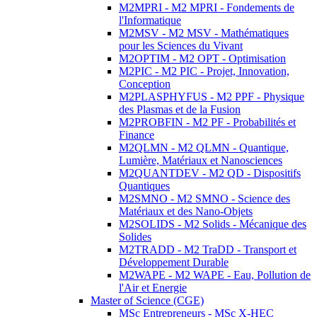
M2MPRI - M2 MPRI - Fondements de
l'Informatique
M2MSV - M2 MSV - Mathématiques
pour les Sciences du Vivant
M2OPTIM - M2 OPT - Optimisation
M2PIC - M2 PIC - Projet, Innovation,
Conception
M2PLASPHYFUS - M2 PPF - Physique
des Plasmas et de la Fusion
M2PROBFIN - M2 PF - Probabilités et
Finance
M2QLMN - M2 QLMN - Quantique,
Lumière, Matériaux et Nanosciences
M2QUANTDEV - M2 QD - Dispositifs
Quantiques
M2SMNO - M2 SMNO - Science des
Matériaux et des Nano-Objets
M2SOLIDS - M2 Solids - Mécanique des
Solides
M2TRADD - M2 TraDD - Transport et
Développement Durable
M2WAPE - M2 WAPE - Eau, Pollution de
l'Air et Energie
Master of Science (CGE)
MSc Entrepreneurs - MSc X-HEC