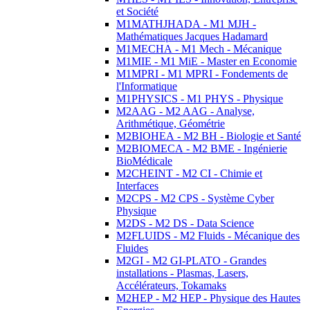
et Société
M1MATHJHADA - M1 MJH -
Mathématiques Jacques Hadamard
M1MECHA - M1 Mech - Mécanique
M1MIE - M1 MiE - Master en Economie
M1MPRI - M1 MPRI - Fondements de
l'Informatique
M1PHYSICS - M1 PHYS - Physique
M2AAG - M2 AAG - Analyse,
Arithmétique, Géométrie
M2BIOHEA - M2 BH - Biologie et Santé
M2BIOMECA - M2 BME - Ingénierie
BioMédicale
M2CHEINT - M2 CI - Chimie et
Interfaces
M2CPS - M2 CPS - Système Cyber
Physique
M2DS - M2 DS - Data Science
M2FLUIDS - M2 Fluids - Mécanique des
Fluides
M2GI - M2 GI-PLATO - Grandes
installations - Plasmas, Lasers,
Accélérateurs, Tokamaks
M2HEP - M2 HEP - Physique des Hautes