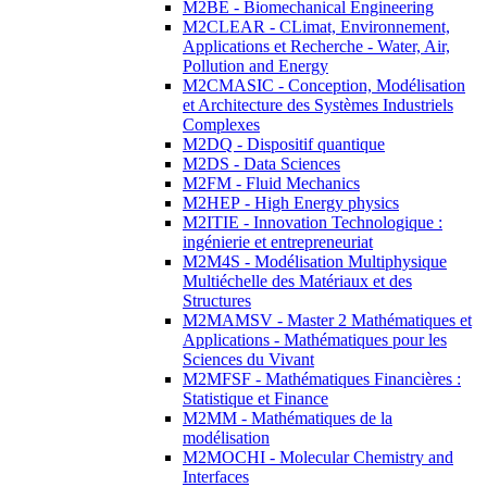
M2BE - Biomechanical Engineering
M2CLEAR - CLimat, Environnement,
Applications et Recherche - Water, Air,
Pollution and Energy
M2CMASIC - Conception, Modélisation
et Architecture des Systèmes Industriels
Complexes
M2DQ - Dispositif quantique
M2DS - Data Sciences
M2FM - Fluid Mechanics
M2HEP - High Energy physics
M2ITIE - Innovation Technologique :
ingénierie et entrepreneuriat
M2M4S - Modélisation Multiphysique
Multiéchelle des Matériaux et des
Structures
M2MAMSV - Master 2 Mathématiques et
Applications - Mathématiques pour les
Sciences du Vivant
M2MFSF - Mathématiques Financières :
Statistique et Finance
M2MM - Mathématiques de la
modélisation
M2MOCHI - Molecular Chemistry and
Interfaces