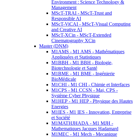
Environment : Science Technology &
Management
MScT-TRAI - MScT-Trust and
Responsible AI
MScT-ViCAI - MScT-Visual Computing
and Creative AI
MScT-XCin - MScT-Extended
Cinematography XCin
Master (DNM)
M1AMS - M1 AMS - Mathématiques
Appliquées et Statistiques
M1BBH - M1 BBH - Biologie,
Biotechnologie et Santé
M1BME - M1 BME - Ingénierie
BioMédicale
M1CHI - M1 CHI - Chimie et Interfaces
M1CPS - M1 CCSN - Maj. CPS -
Système Cyber Physique
M1HEP - M1 HEP - Physique des Hautes
Energies
M1IES - M1 IES - Innovation, Entreprise
et Société
M1MATHJHADA - M1 MJH -
Mathematiques Jacques Hadamard
M1MEC - M1 Mech - Mecanique