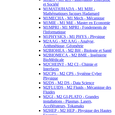
et Société
M1MATHJHADA - M1 MJH -
Mathématiques Jacques Hadamard
M1MECHA - M1 Mech - Mécanique
M1MIE - M1 MiE - Master en Economie
M1MPRI - M1 MPRI - Fondements de
l'Informatique
M1PHYSICS - M1 PHYS - Physique
M2AAG - M2 AAG - Analyse,
Arithmétique, Géométrie
M2BIOHEA - M2 BH - Biologie et Santé
M2BIOMECA - M2 BME - Ingénierie
BioMédicale
M2CHEINT - M2 CI - Chimie et
Interfaces
M2CPS - M2 CPS - Système Cyber
Physique
M2DS - M2 DS - Data Science
M2FLUIDS - M2 Fluids - Mécanique des
Fluides
M2GI - M2 GI-PLATO - Grandes
installations - Plasmas, Lasers,
Accélérateurs, Tokamaks
M2HEP - M2 HEP - Physique des Hautes