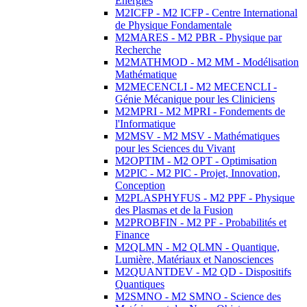
Energies
M2ICFP - M2 ICFP - Centre International
de Physique Fondamentale
M2MARES - M2 PBR - Physique par
Recherche
M2MATHMOD - M2 MM - Modélisation
Mathématique
M2MECENCLI - M2 MECENCLI -
Génie Mécanique pour les Cliniciens
M2MPRI - M2 MPRI - Fondements de
l'Informatique
M2MSV - M2 MSV - Mathématiques
pour les Sciences du Vivant
M2OPTIM - M2 OPT - Optimisation
M2PIC - M2 PIC - Projet, Innovation,
Conception
M2PLASPHYFUS - M2 PPF - Physique
des Plasmas et de la Fusion
M2PROBFIN - M2 PF - Probabilités et
Finance
M2QLMN - M2 QLMN - Quantique,
Lumière, Matériaux et Nanosciences
M2QUANTDEV - M2 QD - Dispositifs
Quantiques
M2SMNO - M2 SMNO - Science des