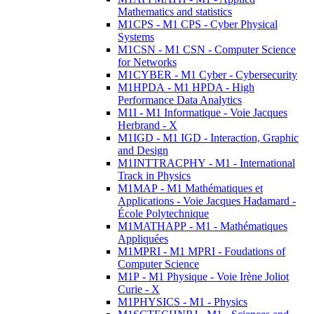
Mathematics and statistics
M1CPS - M1 CPS - Cyber Physical
Systems
M1CSN - M1 CSN - Computer Science
for Networks
M1CYBER - M1 Cyber - Cybersecurity
M1HPDA - M1 HPDA - High
Performance Data Analytics
M1I - M1 Informatique - Voie Jacques
Herbrand - X
M1IGD - M1 IGD - Interaction, Graphic
and Design
M1INTTRACPHY - M1 - International
Track in Physics
M1MAP - M1 Mathématiques et
Applications - Voie Jacques Hadamard -
École Polytechnique
M1MATHAPP - M1 - Mathématiques
Appliquées
M1MPRI - M1 MPRI - Foudations of
Computer Science
M1P - M1 Physique - Voie Irène Joliot
Curie - X
M1PHYSICS - M1 - Physics