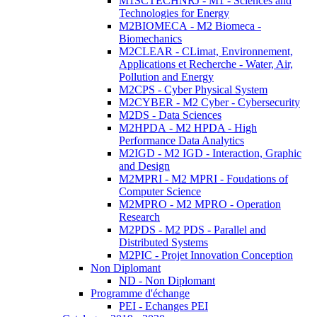
M1SCTECHNRJ - M1 - Sciences and
Technologies for Energy
M2BIOMECA - M2 Biomeca -
Biomechanics
M2CLEAR - CLimat, Environnement,
Applications et Recherche - Water, Air,
Pollution and Energy
M2CPS - Cyber Physical System
M2CYBER - M2 Cyber - Cybersecurity
M2DS - Data Sciences
M2HPDA - M2 HPDA - High
Performance Data Analytics
M2IGD - M2 IGD - Interaction, Graphic
and Design
M2MPRI - M2 MPRI - Foudations of
Computer Science
M2MPRO - M2 MPRO - Operation
Research
M2PDS - M2 PDS - Parallel and
Distributed Systems
M2PIC - Projet Innovation Conception
Non Diplomant
ND - Non Diplomant
Programme d'échange
PEI - Echanges PEI