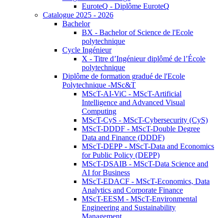
EuroteQ - Diplôme EuroteQ
Catalogue 2025 - 2026
Bachelor
BX - Bachelor of Science de l'Ecole
polytechnique
Cycle Ingénieur
X - Titre d’Ingénieur diplômé de l’École
polytechnique
Diplôme de formation gradué de l'Ecole
Polytechnique -MSc&T
MScT-AI-ViC - MScT-Artificial
Intelligence and Advanced Visual
Computing
MScT-CyS - MScT-Cybersecurity (CyS)
MScT-DDDF - MScT-Double Degree
Data and Finance (DDDF)
MScT-DEPP - MScT-Data and Economics
for Public Policy (DEPP)
MScT-DSAIB - MScT-Data Science and
AI for Business
MScT-EDACF - MScT-Economics, Data
Analytics and Corporate Finance
MScT-EESM - MScT-Environmental
Engineering and Sustainability
Management