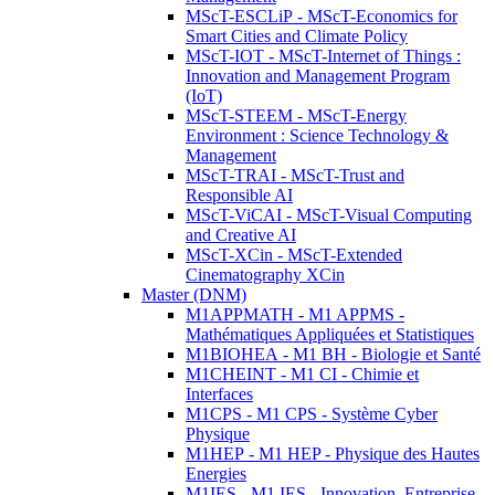
MScT-ESCLiP - MScT-Economics for
Smart Cities and Climate Policy
MScT-IOT - MScT-Internet of Things :
Innovation and Management Program
(IoT)
MScT-STEEM - MScT-Energy
Environment : Science Technology &
Management
MScT-TRAI - MScT-Trust and
Responsible AI
MScT-ViCAI - MScT-Visual Computing
and Creative AI
MScT-XCin - MScT-Extended
Cinematography XCin
Master (DNM)
M1APPMATH - M1 APPMS -
Mathématiques Appliquées et Statistiques
M1BIOHEA - M1 BH - Biologie et Santé
M1CHEINT - M1 CI - Chimie et
Interfaces
M1CPS - M1 CPS - Système Cyber
Physique
M1HEP - M1 HEP - Physique des Hautes
Energies
M1IES - M1 IES - Innovation, Entreprise