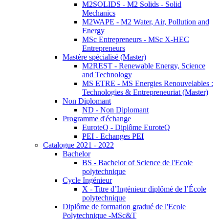
M2SOLIDS - M2 Solids - Solid
Mechanics
M2WAPE - M2 Water, Air, Pollution and
Energy
MSc Entrepreneurs - MSc X-HEC
Entrepreneurs
Mastère spécialisé (Master)
M2REST - Renewable Energy, Science
and Technology
MS ETRE - MS Energies Renouvelables :
Technologies & Entrepreneuriat (Master)
Non Diplomant
ND - Non Diplomant
Programme d'échange
EuroteQ - Diplôme EuroteQ
PEI - Echanges PEI
Catalogue 2021 - 2022
Bachelor
BS - Bachelor of Science de l'Ecole
polytechnique
Cycle Ingénieur
X - Titre d’Ingénieur diplômé de l’École
polytechnique
Diplôme de formation gradué de l'Ecole
Polytechnique -MSc&T