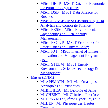
MScT-DEPP - MScT-Data and Economics
for Public Policy (DEPP)
MScT-DSB - MScT-Data Science for
Business
MScT-EDACF - MScT-Economics, Data
Analytics and Corporate Finance
MScT-EESM - MScT-Environmental
Engineering and Sustainability
Management
MScT-ESCLiP - MScT-Economics for
Smart Cities and Climate Policy
MScT-IOT - MScT-Internet of Things :
Innovation and Management Program
(IoT)
MScT-STEEM - MScT-Energy
Environment : Science Technology &
Management
Master (DNM)
M1APPMATH - M1 Mathématiques
Appliquées et Statistiques
M1BIOHEA - M1 Biologie et Santé
M1CHEINT - M1 Chimie et Interfaces
M1CPS - M1 Système Cyber Physique
M1HEP - M1 Physique des Hautes
Energies