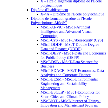
X - Titre d’Ingénieur diplômé de l’École
polytechnique
Diplôme d'établissement
X-4A - Diplôme de l'Ecole polytechnique
Diplôme de formation gradué de l'Ecole
Polytechnique -MSc&T
MScT-AI-ViC - MScT-Artificial
Intelligence and Advanced Visual
Computing
MScT-CyS - MScT-Cybersecurity (CyS)
MScT-DDDF - MScT-Double Degree
Data and Finance (DDDF)
MScT-DEPP - MScT-Data and Economics
for Public Policy (DEPP)
MScT-DSB - MScT-Data Science for
Business
MScT-EDACF - MScT-Economics, Data
Analytics and Corporate Finance
MScT-EESM - MScT-Environmental
Engineering and Sustainability
Management
MScT-ESCLiP - MScT-Economics for
Smart Cities and Climate Policy
MScT-IOT - MScT-Internet of Things :
Innovation and Management Program