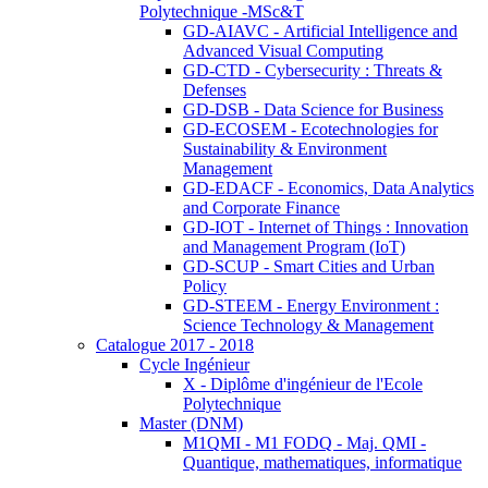
Polytechnique -MSc&T
GD-AIAVC - Artificial Intelligence and
Advanced Visual Computing
GD-CTD - Cybersecurity : Threats &
Defenses
GD-DSB - Data Science for Business
GD-ECOSEM - Ecotechnologies for
Sustainability & Environment
Management
GD-EDACF - Economics, Data Analytics
and Corporate Finance
GD-IOT - Internet of Things : Innovation
and Management Program (IoT)
GD-SCUP - Smart Cities and Urban
Policy
GD-STEEM - Energy Environment :
Science Technology & Management
Catalogue 2017 - 2018
Cycle Ingénieur
X - Diplôme d'ingénieur de l'Ecole
Polytechnique
Master (DNM)
M1QMI - M1 FODQ - Maj. QMI -
Quantique, mathematiques, informatique