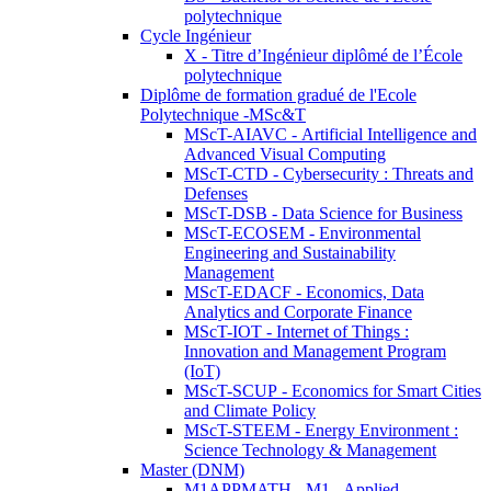
polytechnique
Cycle Ingénieur
X - Titre d’Ingénieur diplômé de l’École
polytechnique
Diplôme de formation gradué de l'Ecole
Polytechnique -MSc&T
MScT-AIAVC - Artificial Intelligence and
Advanced Visual Computing
MScT-CTD - Cybersecurity : Threats and
Defenses
MScT-DSB - Data Science for Business
MScT-ECOSEM - Environmental
Engineering and Sustainability
Management
MScT-EDACF - Economics, Data
Analytics and Corporate Finance
MScT-IOT - Internet of Things :
Innovation and Management Program
(IoT)
MScT-SCUP - Economics for Smart Cities
and Climate Policy
MScT-STEEM - Energy Environment :
Science Technology & Management
Master (DNM)
M1APPMATH - M1 - Applied