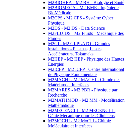
M2BIOHEA - M2 BH - Biologie et Santé
M2BIOMECA - M2 BME - Ingénierie
BioMédicale
M2CPS - M2 CPS - Système Cyber
Physique
M2DS - M2 DS - Data Science
M2FLUIDS - M2 Fluids - Mécanique des
Fluides
M2GI - M2 GI-PLATO - Grandes
installations - Plasmas, Lasers,
Accélérateurs, Tokamaks
M2HEP - M2 HEP - Physique des Hautes
Energies
M2ICFP - M2 ICFP - Centre International
de Physique Fondamentale
M2MACHI - M2 MACHI - Chimie des
Matériaux et Interfaces
M2MARES - M2 PBR - Physique par
Recherche
M2MATHMOD - M2 MM - Modélisation
Mathématique
M2MECENCLI - M2 MECENCLI -
Génie Mécanique pour les Cliniciens
M2MOCHI - M2 MoChI - Chimie
Moléculaire et Interfaces