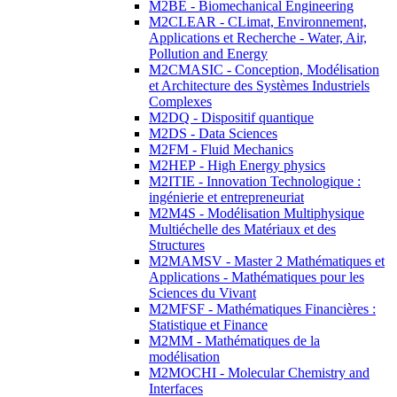
M2BE - Biomechanical Engineering
M2CLEAR - CLimat, Environnement,
Applications et Recherche - Water, Air,
Pollution and Energy
M2CMASIC - Conception, Modélisation
et Architecture des Systèmes Industriels
Complexes
M2DQ - Dispositif quantique
M2DS - Data Sciences
M2FM - Fluid Mechanics
M2HEP - High Energy physics
M2ITIE - Innovation Technologique :
ingénierie et entrepreneuriat
M2M4S - Modélisation Multiphysique
Multiéchelle des Matériaux et des
Structures
M2MAMSV - Master 2 Mathématiques et
Applications - Mathématiques pour les
Sciences du Vivant
M2MFSF - Mathématiques Financières :
Statistique et Finance
M2MM - Mathématiques de la
modélisation
M2MOCHI - Molecular Chemistry and
Interfaces