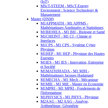
(IoT)
MScT-STEEM - MScT-Energy
Environment : Science Technology &
Management
Master (DNM)
M1APPMATH - M1 APPMS -
Mathématiques Appliquées et Statistiques
M1BIOHEA - M1 BH - Biologie et Santé
M1CHEINT - M1 CI - Chimie et
Interfaces
M1CPS - M1 CPS - Système Cyber
Physique
M1HEP - M1 HEP - Physique des Hautes
Energies
M1IES - M1 IES - Innovation, Entreprise
et Société
M1MATHJHADA - M1 MJH -
Mathématiques Jacques Hadamard
M1MECHA - M1 Mech - Mécanique
M1MIE - M1 MiE - Master en Economie
M1MPRI - M1 MPRI - Fondements de
l'Informatique
M1PHYSICS - M1 PHYS - Physique
M2AAG - M2 AAG - Analyse,
Arithmétique, Géométrie