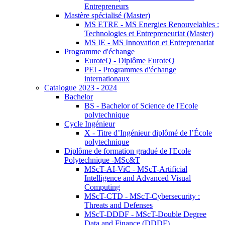
Entrepreneurs
Mastère spécialisé (Master)
MS ETRE - MS Energies Renouvelables :
Technologies et Entrepreneuriat (Master)
MS IE - MS Innovation et Entreprenariat
Programme d'échange
EuroteQ - Diplôme EuroteQ
PEI - Programmes d'échange
internationaux
Catalogue 2023 - 2024
Bachelor
BS - Bachelor of Science de l'Ecole
polytechnique
Cycle Ingénieur
X - Titre d’Ingénieur diplômé de l’École
polytechnique
Diplôme de formation gradué de l'Ecole
Polytechnique -MSc&T
MScT-AI-ViC - MScT-Artificial
Intelligence and Advanced Visual
Computing
MScT-CTD - MScT-Cybersecurity :
Threats and Defenses
MScT-DDDF - MScT-Double Degree
Data and Finance (DDDF)