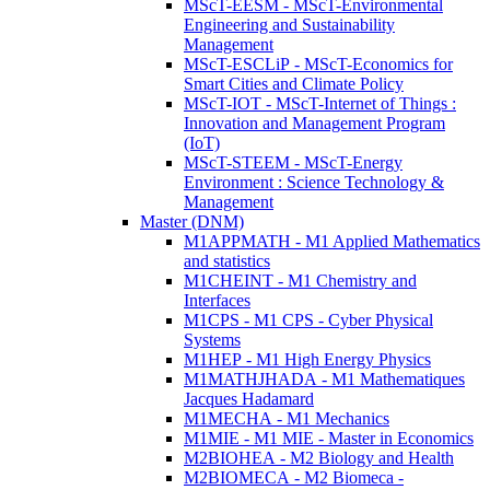
MScT-EESM - MScT-Environmental
Engineering and Sustainability
Management
MScT-ESCLiP - MScT-Economics for
Smart Cities and Climate Policy
MScT-IOT - MScT-Internet of Things :
Innovation and Management Program
(IoT)
MScT-STEEM - MScT-Energy
Environment : Science Technology &
Management
Master (DNM)
M1APPMATH - M1 Applied Mathematics
and statistics
M1CHEINT - M1 Chemistry and
Interfaces
M1CPS - M1 CPS - Cyber Physical
Systems
M1HEP - M1 High Energy Physics
M1MATHJHADA - M1 Mathematiques
Jacques Hadamard
M1MECHA - M1 Mechanics
M1MIE - M1 MIE - Master in Economics
M2BIOHEA - M2 Biology and Health
M2BIOMECA - M2 Biomeca -