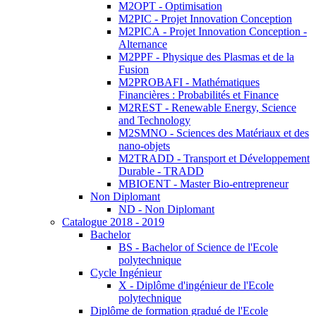
M2OPT - Optimisation
M2PIC - Projet Innovation Conception
M2PICA - Projet Innovation Conception -
Alternance
M2PPF - Physique des Plasmas et de la
Fusion
M2PROBAFI - Mathématiques
Financières : Probabilités et Finance
M2REST - Renewable Energy, Science
and Technology
M2SMNO - Sciences des Matériaux et des
nano-objets
M2TRADD - Transport et Développement
Durable - TRADD
MBIOENT - Master Bio-entrepreneur
Non Diplomant
ND - Non Diplomant
Catalogue 2018 - 2019
Bachelor
BS - Bachelor of Science de l'Ecole
polytechnique
Cycle Ingénieur
X - Diplôme d'ingénieur de l'Ecole
polytechnique
Diplôme de formation gradué de l'Ecole