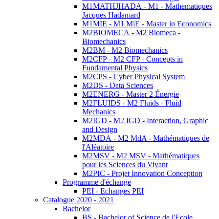
M1MATHJHADA - M1 - Mathematiques
Jacques Hadamard
M1MIE - M1 MiE - Master in Economics
M2BIOMECA - M2 Biomeca -
Biomechanics
M2BM - M2 Biomechanics
M2CFP - M2 CFP - Concepts in
Fundamental Physics
M2CPS - Cyber Physical System
M2DS - Data Sciences
M2ENERG - Master 2 Énergie
M2FLUIDS - M2 Fluids - Fluid
Mechanics
M2IGD - M2 IGD - Interaction, Graphic
and Design
M2MDA - M2 MdA - Mathématiques de
l'Aléatoire
M2MSV - M2 MSV - Mathématiques
pour les Sciences du Vivant
M2PIC - Projet Innovation Conception
Programme d'échange
PEI - Echanges PEI
Catalogue 2020 - 2021
Bachelor
BS - Bachelor of Science de l'Ecole