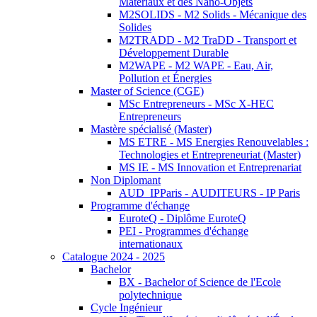
Matériaux et des Nano-Objets
M2SOLIDS - M2 Solids - Mécanique des
Solides
M2TRADD - M2 TraDD - Transport et
Développement Durable
M2WAPE - M2 WAPE - Eau, Air,
Pollution et Énergies
Master of Science (CGE)
MSc Entrepreneurs - MSc X-HEC
Entrepreneurs
Mastère spécialisé (Master)
MS ETRE - MS Energies Renouvelables :
Technologies et Entrepreneuriat (Master)
MS IE - MS Innovation et Entreprenariat
Non Diplomant
AUD_IPParis - AUDITEURS - IP Paris
Programme d'échange
EuroteQ - Diplôme EuroteQ
PEI - Programmes d'échange
internationaux
Catalogue 2024 - 2025
Bachelor
BX - Bachelor of Science de l'Ecole
polytechnique
Cycle Ingénieur