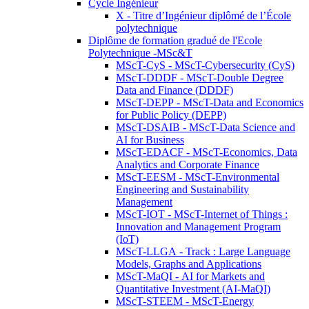
Cycle Ingénieur
X - Titre d’Ingénieur diplômé de l’École
polytechnique
Diplôme de formation gradué de l'Ecole
Polytechnique -MSc&T
MScT-CyS - MScT-Cybersecurity (CyS)
MScT-DDDF - MScT-Double Degree
Data and Finance (DDDF)
MScT-DEPP - MScT-Data and Economics
for Public Policy (DEPP)
MScT-DSAIB - MScT-Data Science and
AI for Business
MScT-EDACF - MScT-Economics, Data
Analytics and Corporate Finance
MScT-EESM - MScT-Environmental
Engineering and Sustainability
Management
MScT-IOT - MScT-Internet of Things :
Innovation and Management Program
(IoT)
MScT-LLGA - Track : Large Language
Models, Graphs and Applications
MScT-MaQI - AI for Markets and
Quantitative Investment (AI-MaQI)
MScT-STEEM - MScT-Energy