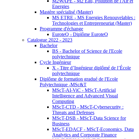
M2WAPE - M2 Eau, Pollution de l'Air et
Energies
Mastère spécialisé (Master)
MS ETRE - MS Energies Renouvelables :
Technologies et Entrepreneuriat (Master)
Programme d'échange
EuroteQ - Diplôme EuroteQ
Catalogue 2022 - 2023
Bachelor
BS - Bachelor of Science de l'Ecole
polytechnique
Cycle Ingénieur
X - Titre d’Ingénieur diplômé de l’École
polytechnique
Diplôme de formation gradué de l'Ecole
Polytechnique -MSc&T
MScT-AI-ViC - MScT-Artificial
Intelligence and Advanced Visual
Computing
MScT-CTD - MScT-Cybersecurity :
Threats and Defenses
MScT-DSB - MScT-Data Science for
Business
MScT-EDACF - MScT-Economics, Data
Analytics and Corporate Finance