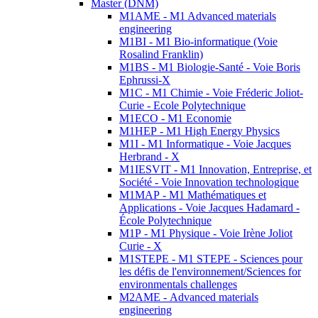
Master (DNM)
M1AME - M1 Advanced materials
engineering
M1BI - M1 Bio-informatique (Voie
Rosalind Franklin)
M1BS - M1 Biologie-Santé - Voie Boris
Ephrussi-X
M1C - M1 Chimie - Voie Fréderic Joliot-
Curie - Ecole Polytechnique
M1ECO - M1 Economie
M1HEP - M1 High Energy Physics
M1I - M1 Informatique - Voie Jacques
Herbrand - X
M1IESVIT - M1 Innovation, Entreprise, et
Société - Voie Innovation technologique
M1MAP - M1 Mathématiques et
Applications - Voie Jacques Hadamard -
École Polytechnique
M1P - M1 Physique - Voie Irène Joliot
Curie - X
M1STEPE - M1 STEPE - Sciences pour
les défis de l'environnement/Sciences for
environmentals challenges
M2AME - Advanced materials
engineering