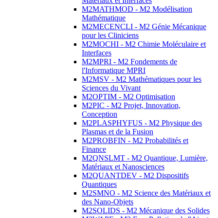
Matériaux et Interfaces
M2MATHMOD - M2 Modélisation
Mathématique
M2MECENCLI - M2 Génie Mécanique
pour les Cliniciens
M2MOCHI - M2 Chimie Moléculaire et
Interfaces
M2MPRI - M2 Fondements de
l'Informatique MPRI
M2MSV - M2 Mathématiques pour les
Sciences du Vivant
M2OPTIM - M2 Optimisation
M2PIC - M2 Projet, Innovation,
Conception
M2PLASPHYFUS - M2 Physique des
Plasmas et de la Fusion
M2PROBFIN - M2 Probabilités et
Finance
M2QNSLMT - M2 Quantique, Lumière,
Matériaux et Nanosciences
M2QUANTDEV - M2 Dispositifs
Quantiques
M2SMNO - M2 Science des Matériaux et
des Nano-Objets
M2SOLIDS - M2 Mécanique des Solides