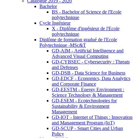
Catalogue 2019 - 2020
Bachelor
BS - Bachelor of Science de l'Ecole
polytechnique
Cycle Ingénieur
X - Diplôme d'ingénieur de l'Ecole
polytechnique
Diplôme de formation gradué de l'Ecole
Polytechnique -MSc&T
GD-AIM - Artificial Intelligence and
Advanced Visual Computing
GD-CYBSEC - Cybersecurity : Threats
and Defenses
GD-DSB - Data Science for Business
GD-EDCF - Economics, Data Analytics
and Corporate Finance
GD-EESTM - Energy Environment :
Science Technology & Management
GD-ESEM - Ecotechnologies for
Sustainability & Environment
Management
GD-IOT - Internet of Things : Innovation
and Management Program (IoT)
GD-SCUP - Smart Cities and Urban
Policy