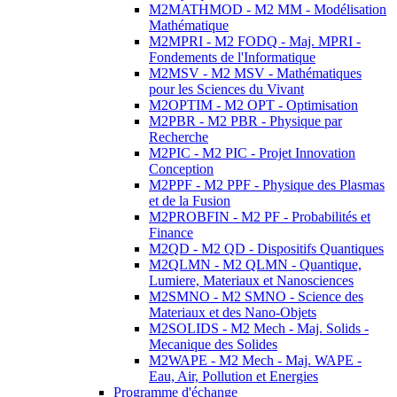
M2MATHMOD - M2 MM - Modélisation
Mathématique
M2MPRI - M2 FODQ - Maj. MPRI -
Fondements de l'Informatique
M2MSV - M2 MSV - Mathématiques
pour les Sciences du Vivant
M2OPTIM - M2 OPT - Optimisation
M2PBR - M2 PBR - Physique par
Recherche
M2PIC - M2 PIC - Projet Innovation
Conception
M2PPF - M2 PPF - Physique des Plasmas
et de la Fusion
M2PROBFIN - M2 PF - Probabilités et
Finance
M2QD - M2 QD - Dispositifs Quantiques
M2QLMN - M2 QLMN - Quantique,
Lumiere, Materiaux et Nanosciences
M2SMNO - M2 SMNO - Science des
Materiaux et des Nano-Objets
M2SOLIDS - M2 Mech - Maj. Solids -
Mecanique des Solides
M2WAPE - M2 Mech - Maj. WAPE -
Eau, Air, Pollution et Energies
Programme d'échange