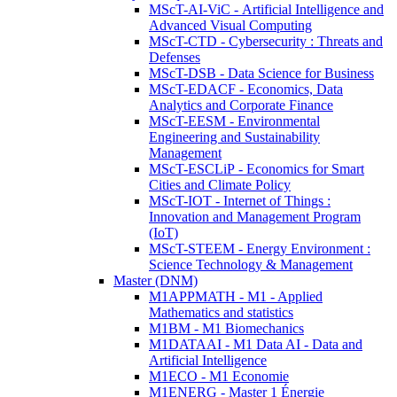
MScT-AI-ViC - Artificial Intelligence and
Advanced Visual Computing
MScT-CTD - Cybersecurity : Threats and
Defenses
MScT-DSB - Data Science for Business
MScT-EDACF - Economics, Data
Analytics and Corporate Finance
MScT-EESM - Environmental
Engineering and Sustainability
Management
MScT-ESCLiP - Economics for Smart
Cities and Climate Policy
MScT-IOT - Internet of Things :
Innovation and Management Program
(IoT)
MScT-STEEM - Energy Environment :
Science Technology & Management
Master (DNM)
M1APPMATH - M1 - Applied
Mathematics and statistics
M1BM - M1 Biomechanics
M1DATAAI - M1 Data AI - Data and
Artificial Intelligence
M1ECO - M1 Economie
M1ENERG - Master 1 Énergie