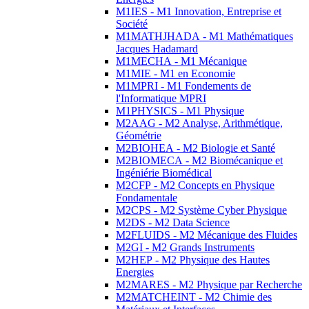
M1IES - M1 Innovation, Entreprise et
Société
M1MATHJHADA - M1 Mathématiques
Jacques Hadamard
M1MECHA - M1 Mécanique
M1MIE - M1 en Economie
M1MPRI - M1 Fondements de
l'Informatique MPRI
M1PHYSICS - M1 Physique
M2AAG - M2 Analyse, Arithmétique,
Géométrie
M2BIOHEA - M2 Biologie et Santé
M2BIOMECA - M2 Biomécanique et
Ingéniérie Biomédical
M2CFP - M2 Concepts en Physique
Fondamentale
M2CPS - M2 Système Cyber Physique
M2DS - M2 Data Science
M2FLUIDS - M2 Mécanique des Fluides
M2GI - M2 Grands Instruments
M2HEP - M2 Physique des Hautes
Energies
M2MARES - M2 Physique par Recherche
M2MATCHEINT - M2 Chimie des