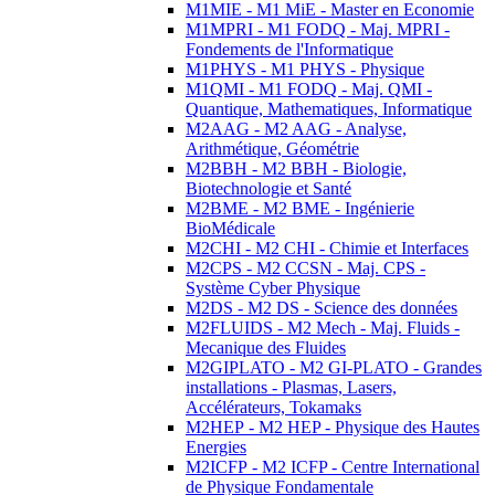
M1MIE - M1 MiE - Master en Economie
M1MPRI - M1 FODQ - Maj. MPRI -
Fondements de l'Informatique
M1PHYS - M1 PHYS - Physique
M1QMI - M1 FODQ - Maj. QMI -
Quantique, Mathematiques, Informatique
M2AAG - M2 AAG - Analyse,
Arithmétique, Géométrie
M2BBH - M2 BBH - Biologie,
Biotechnologie et Santé
M2BME - M2 BME - Ingénierie
BioMédicale
M2CHI - M2 CHI - Chimie et Interfaces
M2CPS - M2 CCSN - Maj. CPS -
Système Cyber Physique
M2DS - M2 DS - Science des données
M2FLUIDS - M2 Mech - Maj. Fluids -
Mecanique des Fluides
M2GIPLATO - M2 GI-PLATO - Grandes
installations - Plasmas, Lasers,
Accélérateurs, Tokamaks
M2HEP - M2 HEP - Physique des Hautes
Energies
M2ICFP - M2 ICFP - Centre International
de Physique Fondamentale