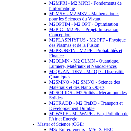
M2MPRI - M2 MPRI - Fondements de
l'Informatique
M2MSV - M2 MSV - Mathématiques
pour les Sciences du Vivant
M2OPTIM - M2 OPT - Optimisation
M2PIC - M2 PIC - Projet, Innovation,
Conception
M2PLASPHYFUS - M2 PPF - Physique
des Plasmas et de la Fusion
M2PROBFIN - M2 PF - Probabilités et
Finance
M2QLMN - M2 QLMN - Quantique,
Lumière, Matériaux et Nanosciences
M2QUANTDEV - M2 QD - Dispositifs
Quantiques
M2SMNO - M2 SMNO - Science des
Matériaux et des Nano-Objets
M2SOLIDS - M2 Solids - Mécanique des
Solides
M2TRADD - M2 TraDD - Transport et
Développement Durable
M2WAPE - M2 WAPE - Eau, Pollution de
l'Air et Energie
Master of Science (CGE)
MSc Entrepreneurs - MSc X-HEC