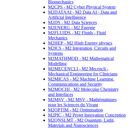
Biomechanics
M2CPS - M2 Cyber Physical System
M2DATAAI - M2 Data AI - Data and
Artificial Intelligence
M2DS - M2 Data Sciences
M2ENERG - M2 Énergie
M2FLUIDS - M2 Fluids - Fluid
Mechanics
M2HEP - M2 High Energy physics
M2ICS - M2 Integration, Circuits and
Systems
M2MATHMOD - M2 Mathematical
Modelling
M2MECENCLI - M2 Mecencli -
Mechanical Engineering for Clinicians
M2MICAS - M2 Machine Learning,
Communications and Security
M2MOCHI - M2 Molecular Chemistry
and Interfaces
M2MSV - M2 MSV - Mathématiques
pour les Sciences du Vivant
M2OPTIM - M2 Optimisation
M2PIC - M2 Projet Innovation Conception
M2QNSLMT - M2 Quantum, Light,
Materials and Nanosciences