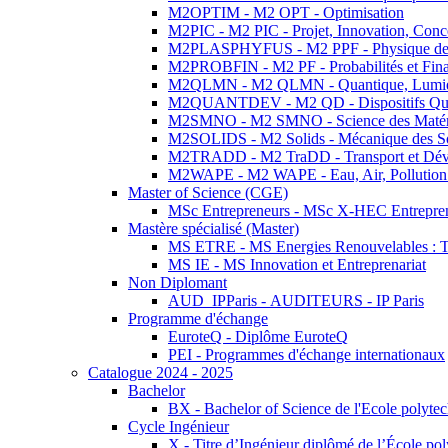
M2OPTIM - M2 OPT - Optimisation
M2PIC - M2 PIC - Projet, Innovation, Conc
M2PLASPHYFUS - M2 PPF - Physique des P
M2PROBFIN - M2 PF - Probabilités et Fin
M2QLMN - M2 QLMN - Quantique, Lumière
M2QUANTDEV - M2 QD - Dispositifs Qua
M2SMNO - M2 SMNO - Science des Matéri
M2SOLIDS - M2 Solids - Mécanique des So
M2TRADD - M2 TraDD - Transport et Dév
M2WAPE - M2 WAPE - Eau, Air, Pollution 
Master of Science (CGE)
MSc Entrepreneurs - MSc X-HEC Entrepre
Mastère spécialisé (Master)
MS ETRE - MS Energies Renouvelables : Tec
MS IE - MS Innovation et Entreprenariat
Non Diplomant
AUD_IPParis - AUDITEURS - IP Paris
Programme d'échange
EuroteQ - Diplôme EuroteQ
PEI - Programmes d'échange internationaux
Catalogue 2024 - 2025
Bachelor
BX - Bachelor of Science de l'Ecole polyte
Cycle Ingénieur
X - Titre d’Ingénieur diplômé de l’École po