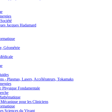
ue
nergies
 Société
es Jacques Hadamard
ormatique
, Géométrie
édicale
ue
uides
s - Plasmas, Lasers, Accélérateurs, Tokamaks
nergies
de Physique Fondamentale
erche
athématique
anique pour les Cliniciens
ormatique
s Sciences du Vivant