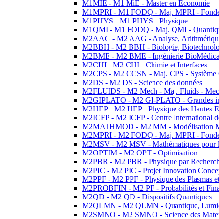
M1MIE - M1 MiE - Master en Economie
M1MPRI - M1 FODQ - Maj. MPRI - Fondeme
M1PHYS - M1 PHYS - Physique
M1QMI - M1 FODQ - Maj. QMI - Quantique
M2AAG - M2 AAG - Analyse, Arithmétique
M2BBH - M2 BBH - Biologie, Biotechnolog
M2BME - M2 BME - Ingénierie BioMédica
M2CHI - M2 CHI - Chimie et Interfaces
M2CPS - M2 CCSN - Maj. CPS - Système 
M2DS - M2 DS - Science des données
M2FLUIDS - M2 Mech - Maj. Fluids - Meca
M2GIPLATO - M2 GI-PLATO - Grandes instal
M2HEP - M2 HEP - Physique des Hautes E
M2ICFP - M2 ICFP - Centre International 
M2MATHMOD - M2 MM - Modélisation M
M2MPRI - M2 FODQ - Maj. MPRI - Fondeme
M2MSV - M2 MSV - Mathématiques pour le
M2OPTIM - M2 OPT - Optimisation
M2PBR - M2 PBR - Physique par Recherc
M2PIC - M2 PIC - Projet Innovation Conce
M2PPF - M2 PPF - Physique des Plasmas et
M2PROBFIN - M2 PF - Probabilités et Fin
M2QD - M2 QD - Dispositifs Quantiques
M2QLMN - M2 QLMN - Quantique, Lumiere
M2SMNO - M2 SMNO - Science des Materi