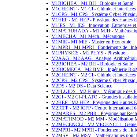
M1BIOHEA - M1 BH - Biologie et Santé
M1CHEINT - M1 CI - Chimie et Interfaces
M1CPS - M1 CPS - Système Cyber Physiq
M1HEP - M1 HEP - Physique des Hautes E
M1IES - M1 IES - Innovation, Entreprise et
M1MATHJHADA - M1 MJH - Mathématiqu
M1MECHA - M1 Mech - Mécanique
M1MIE - M1 MiE - Master en Economie
M1MPRI - M1 MPRI - Fondements de l'Inf
M1PHYSICS - M1 PHYS - Physique
M2AAG - M2 AAG - Analyse, Arithmétique
M2BIOHEA - M2 BH - Biologie et Santé
M2BIOMECA - M2 BME - Ingénierie BioM
M2CHEINT - M2 CI - Chimie et Interfaces
M2CPS - M2 CPS - Système Cyber Physiq
M2DS - M2 DS - Data Science
M2FLUIDS - M2 Fluids - Mécanique des Fl
M2GI - M2 GI-PLATO - Grandes installation
M2HEP - M2 HEP - Physique des Hautes E
M2ICFP - M2 ICFP - Centre International 
M2MARES - M2 PBR - Physique par Rech
M2MATHMOD - M2 MM - Modélisation M
M2MECENCLI - M2 MECENCLI - Génie Méc
M2MPRI - M2 MPRI - Fondements de l'Inf
M2MSV - M2 MSV - Mathématiques pour le