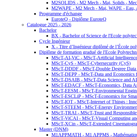
M2SOLIDS - M2 Mech - Maj. Solids - Meca
M2WAPE - M2 Mech - Maj. WAPE - Eau, Air
Programme d'échange
EuroteQ - Diplôme EuroteQ
Catalogue 2025 - 2026
Bachelor
BX - Bachelor of Science de l'Ecole polyte
Cycle Ingénieur
X - Titre d’Ingénieur diplômé de l’École po
Diplôme de formation gradué de l'Ecole Polytec
MScT-AI-ViC - MScT-Artificial Intelligen
MScT-CyS - MScT-Cybersecurity (CyS)
MScT-DDDF - MScT-Double Degree Data 
MScT-DEPP - MScT-Data and Economics fo
MScT-DSAIB - MScT-Data Science and AI 
MScT-EDACF - MScT-Economics, Data Anal
MScT-EESM - MScT-Environmental Enginee
MScT-ESCLiP - MScT-Economics for Smart 
MScT-IOT - MScT-Internet of Things : Inn
MScT-STEEM - MScT-Energy Environment 
MScT-TRAI - MScT-Trust and Responsible
MScT-ViCAI - MScT-Visual Computing and
MScT-XCin - MScT-Extended Cinematogr
Master (DNM)
M1APPMATH - M1 APPMS - Mathématiques A