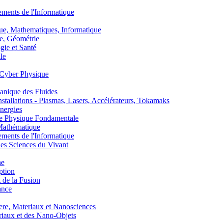
nts de l'Informatique
, Mathematiques, Informatique
, Géométrie
ie et Santé
le
Cyber Physique
nique des Fluides
lations - Plasmas, Lasers, Accélérateurs, Tokamaks
nergies
de Physique Fondamentale
athématique
nts de l'Informatique
s Sciences du Vivant
he
ption
 de la Fusion
ance
, Materiaux et Nanosciences
aux et des Nano-Objets