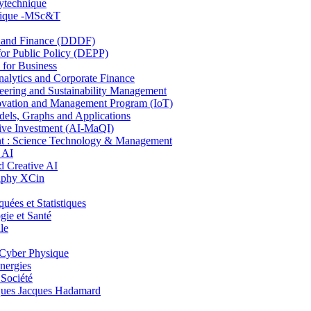
lytechnique
hnique -MSc&T
and Finance (DDDF)
r Public Policy (DEPP)
for Business
ytics and Corporate Finance
ring and Sustainability Management
ovation and Management Program (IoT)
ls, Graphs and Applications
ive Investment (AI-MaQI)
: Science Technology & Management
 AI
 Creative AI
aphy XCin
es et Statistiques
ie et Santé
le
Cyber Physique
nergies
 Société
es Jacques Hadamard