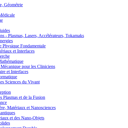
, Géométrie
édicale
ue
uides
s - Plasmas, Lasers, Accélérateurs, Tokamaks
nergies
de Physique Fondamentale
aux et Interfaces
erche
athématique
anique pour les Cliniciens
 et Interfaces
ormatique
s Sciences du Vivant
eption
lasmas et de la Fusion
ance
, Matériaux et Nanosciences
ntiques
aux et des Nano-Objets
lides