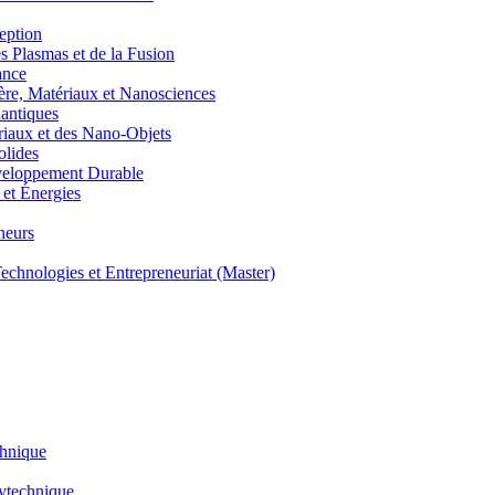
eption
lasmas et de la Fusion
ance
, Matériaux et Nanosciences
ntiques
aux et des Nano-Objets
lides
eloppement Durable
et Énergies
neurs
hnologies et Entrepreneuriat (Master)
chnique
lytechnique