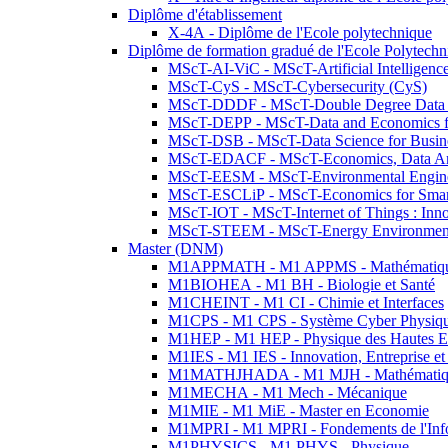
Diplôme d'établissement
X-4A - Diplôme de l'Ecole polytechnique
Diplôme de formation gradué de l'Ecole Polytec
MScT-AI-ViC - MScT-Artificial Intelligen
MScT-CyS - MScT-Cybersecurity (CyS)
MScT-DDDF - MScT-Double Degree Data 
MScT-DEPP - MScT-Data and Economics fo
MScT-DSB - MScT-Data Science for Busin
MScT-EDACF - MScT-Economics, Data Anal
MScT-EESM - MScT-Environmental Enginee
MScT-ESCLiP - MScT-Economics for Smart 
MScT-IOT - MScT-Internet of Things : Inn
MScT-STEEM - MScT-Energy Environment 
Master (DNM)
M1APPMATH - M1 APPMS - Mathématiques A
M1BIOHEA - M1 BH - Biologie et Santé
M1CHEINT - M1 CI - Chimie et Interfaces
M1CPS - M1 CPS - Système Cyber Physiq
M1HEP - M1 HEP - Physique des Hautes E
M1IES - M1 IES - Innovation, Entreprise et
M1MATHJHADA - M1 MJH - Mathématiqu
M1MECHA - M1 Mech - Mécanique
M1MIE - M1 MiE - Master en Economie
M1MPRI - M1 MPRI - Fondements de l'Inf
M1PHYSICS - M1 PHYS - Physique