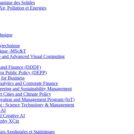
nique des Solides
, Pollution et Energies
chnique
lytechnique
hnique -MSc&T
ce and Advanced Visual Computing
and Finance (DDDF)
r Public Policy (DEPP)
for Business
ytics and Corporate Finance
ring and Sustainability Management
Cities and Climate Policy
ovation and Management Program (IoT)
: Science Technology & Management
 AI
 Creative AI
aphy XCin
ppliquées et Statistiques