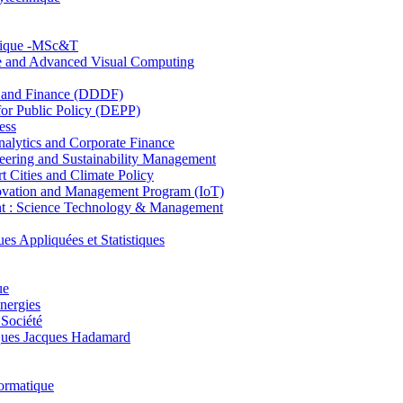
hnique -MSc&T
ce and Advanced Visual Computing
and Finance (DDDF)
r Public Policy (DEPP)
ess
ytics and Corporate Finance
ring and Sustainability Management
Cities and Climate Policy
ovation and Management Program (IoT)
: Science Technology & Management
ppliquées et Statistiques
ue
nergies
 Société
es Jacques Hadamard
ormatique