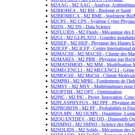
M2AAG - M2 AAG - Analyse, Arithmétique
M2BIOHEA - M2 BH - Biologie et Santé
M2BIOMECA - M2 BME - Ingénierie BioM
M2CPS - M2 CPS - Système Cyber Physiq
M2DS - M2 DS - Data Science
M2FLUIDS - M2 Fluids - Mécanique des Fl
M2GI - M2 GI-PLATO - Grandes installation
M2HEP - M2 HEP - Physique des Hautes E
M2ICFP - M2 ICFP - Centre International 
M2MACHI - M2 MACHI - Chimie des Matéri
M2MARES - M2 PBR - Physique par Rech
M2MATHMOD - M2 MM - Modélisation M
M2MECENCLI - M2 MECENCLI - Génie Méc
M2MOCHI - M2 MoChI - Chimie Moléculaire
M2MPRI - M2 MPRI - Fondements de l'Inf
M2MSV - M2 MSV - Mathématiques pour le
M2OPTIM - M2 OPT - Optimisation
M2PIC - M2 PIC - Projet, Innovation, Conc
M2PLASPHYFUS - M2 PPF - Physique des P
M2PROBFIN - M2 PF - Probabilités et Fin
M2QLMN - M2 QLMN - Quantique, Lumière
M2QUANTDEV - M2 QD - Dispositifs Qua
M2SMNO - M2 SMNO - Science des Matéri
M2SOLIDS - M2 Solids - Mécanique des So