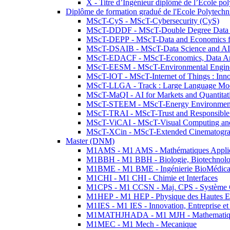
X - Titre d’Ingénieur diplômé de l’École po
Diplôme de formation gradué de l'Ecole Polytec
MScT-CyS - MScT-Cybersecurity (CyS)
MScT-DDDF - MScT-Double Degree Data 
MScT-DEPP - MScT-Data and Economics fo
MScT-DSAIB - MScT-Data Science and AI 
MScT-EDACF - MScT-Economics, Data Anal
MScT-EESM - MScT-Environmental Enginee
MScT-IOT - MScT-Internet of Things : Inn
MScT-LLGA - Track : Large Language Mode
MScT-MaQI - AI for Markets and Quantitat
MScT-STEEM - MScT-Energy Environment 
MScT-TRAI - MScT-Trust and Responsible
MScT-ViCAI - MScT-Visual Computing and
MScT-XCin - MScT-Extended Cinematogr
Master (DNM)
M1AMS - M1 AMS - Mathématiques Appliqué
M1BBH - M1 BBH - Biologie, Biotechnolog
M1BME - M1 BME - Ingénierie BioMédica
M1CHI - M1 CHI - Chimie et Interfaces
M1CPS - M1 CCSN - Maj. CPS - Système 
M1HEP - M1 HEP - Physique des Hautes E
M1IES - M1 IES - Innovation, Entreprise et
M1MATHJHADA - M1 MJH - Mathematiqu
M1MEC - M1 Mech - Mecanique