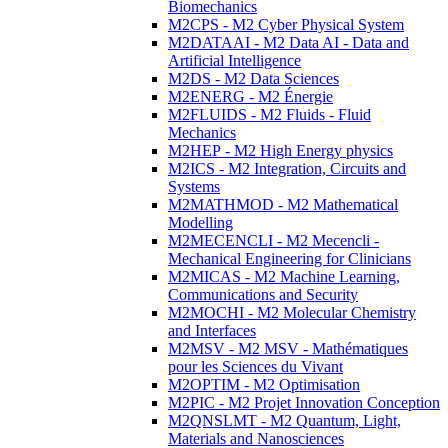
Biomechanics
M2CPS - M2 Cyber Physical System
M2DATAAI - M2 Data AI - Data and
Artificial Intelligence
M2DS - M2 Data Sciences
M2ENERG - M2 Énergie
M2FLUIDS - M2 Fluids - Fluid
Mechanics
M2HEP - M2 High Energy physics
M2ICS - M2 Integration, Circuits and
Systems
M2MATHMOD - M2 Mathematical
Modelling
M2MECENCLI - M2 Mecencli -
Mechanical Engineering for Clinicians
M2MICAS - M2 Machine Learning,
Communications and Security
M2MOCHI - M2 Molecular Chemistry
and Interfaces
M2MSV - M2 MSV - Mathématiques
pour les Sciences du Vivant
M2OPTIM - M2 Optimisation
M2PIC - M2 Projet Innovation Conception
M2QNSLMT - M2 Quantum, Light,
Materials and Nanosciences