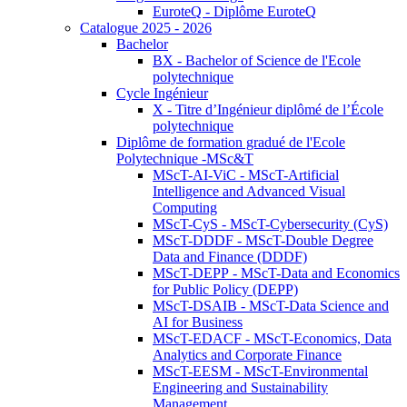
EuroteQ - Diplôme EuroteQ
Catalogue 2025 - 2026
Bachelor
BX - Bachelor of Science de l'Ecole
polytechnique
Cycle Ingénieur
X - Titre d’Ingénieur diplômé de l’École
polytechnique
Diplôme de formation gradué de l'Ecole
Polytechnique -MSc&T
MScT-AI-ViC - MScT-Artificial
Intelligence and Advanced Visual
Computing
MScT-CyS - MScT-Cybersecurity (CyS)
MScT-DDDF - MScT-Double Degree
Data and Finance (DDDF)
MScT-DEPP - MScT-Data and Economics
for Public Policy (DEPP)
MScT-DSAIB - MScT-Data Science and
AI for Business
MScT-EDACF - MScT-Economics, Data
Analytics and Corporate Finance
MScT-EESM - MScT-Environmental
Engineering and Sustainability
Management