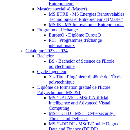
Entrepreneurs
Mastère spécialisé (Master)
MS ETRE - MS Energies Renouvelables :
Technologies et Entrepreneuriat (Master)
MS IE - MS Innovation et Entreprenariat
Programme d'échange
EuroteQ - Diplôme EuroteQ
PEI - Programmes d'échange
internationaux
Catalogue 2023 - 2024
Bachelor
BS - Bachelor of Science de l'Ecole
polytechnique
Cycle Ingénieur
X - Titre d’Ingénieur diplômé de l’École
polytechnique
Diplôme de formation gradué de l'Ecole
Polytechnique -MSc&T
MScT-AI-ViC - MScT-Artificial
Intelligence and Advanced Visual
Computing
MScT-CTD - MScT-Cybersecurity :
Threats and Defenses
MScT-DDDF - MScT-Double Degree
Data and Finance (DDDF)