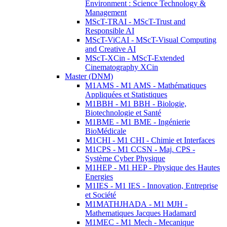
Environment : Science Technology &
Management
MScT-TRAI - MScT-Trust and
Responsible AI
MScT-ViCAI - MScT-Visual Computing
and Creative AI
MScT-XCin - MScT-Extended
Cinematography XCin
Master (DNM)
M1AMS - M1 AMS - Mathématiques
Appliquées et Statistiques
M1BBH - M1 BBH - Biologie,
Biotechnologie et Santé
M1BME - M1 BME - Ingénierie
BioMédicale
M1CHI - M1 CHI - Chimie et Interfaces
M1CPS - M1 CCSN - Maj. CPS -
Système Cyber Physique
M1HEP - M1 HEP - Physique des Hautes
Energies
M1IES - M1 IES - Innovation, Entreprise
et Société
M1MATHJHADA - M1 MJH -
Mathematiques Jacques Hadamard
M1MEC - M1 Mech - Mecanique