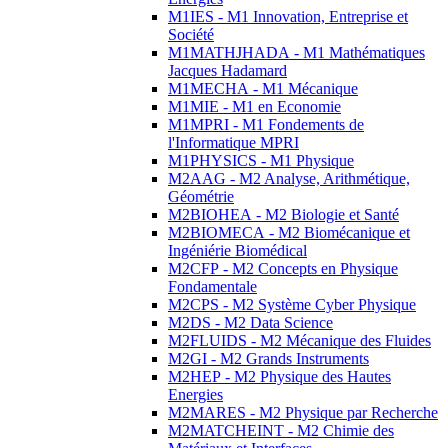
M1IES - M1 Innovation, Entreprise et
Société
M1MATHJHADA - M1 Mathématiques
Jacques Hadamard
M1MECHA - M1 Mécanique
M1MIE - M1 en Economie
M1MPRI - M1 Fondements de
l'Informatique MPRI
M1PHYSICS - M1 Physique
M2AAG - M2 Analyse, Arithmétique,
Géométrie
M2BIOHEA - M2 Biologie et Santé
M2BIOMECA - M2 Biomécanique et
Ingéniérie Biomédical
M2CFP - M2 Concepts en Physique
Fondamentale
M2CPS - M2 Système Cyber Physique
M2DS - M2 Data Science
M2FLUIDS - M2 Mécanique des Fluides
M2GI - M2 Grands Instruments
M2HEP - M2 Physique des Hautes
Energies
M2MARES - M2 Physique par Recherche
M2MATCHEINT - M2 Chimie des