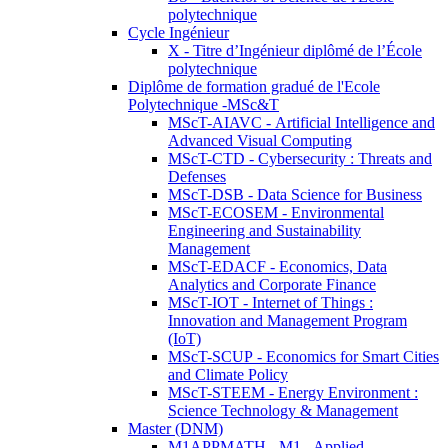
polytechnique
Cycle Ingénieur
X - Titre d’Ingénieur diplômé de l’École
polytechnique
Diplôme de formation gradué de l'Ecole
Polytechnique -MSc&T
MScT-AIAVC - Artificial Intelligence and
Advanced Visual Computing
MScT-CTD - Cybersecurity : Threats and
Defenses
MScT-DSB - Data Science for Business
MScT-ECOSEM - Environmental
Engineering and Sustainability
Management
MScT-EDACF - Economics, Data
Analytics and Corporate Finance
MScT-IOT - Internet of Things :
Innovation and Management Program
(IoT)
MScT-SCUP - Economics for Smart Cities
and Climate Policy
MScT-STEEM - Energy Environment :
Science Technology & Management
Master (DNM)
M1APPMATH - M1 - Applied