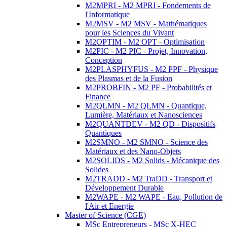
M2MPRI - M2 MPRI - Fondements de
l'Informatique
M2MSV - M2 MSV - Mathématiques
pour les Sciences du Vivant
M2OPTIM - M2 OPT - Optimisation
M2PIC - M2 PIC - Projet, Innovation,
Conception
M2PLASPHYFUS - M2 PPF - Physique
des Plasmas et de la Fusion
M2PROBFIN - M2 PF - Probabilités et
Finance
M2QLMN - M2 QLMN - Quantique,
Lumière, Matériaux et Nanosciences
M2QUANTDEV - M2 QD - Dispositifs
Quantiques
M2SMNO - M2 SMNO - Science des
Matériaux et des Nano-Objets
M2SOLIDS - M2 Solids - Mécanique des
Solides
M2TRADD - M2 TraDD - Transport et
Développement Durable
M2WAPE - M2 WAPE - Eau, Pollution de
l'Air et Energie
Master of Science (CGE)
MSc Entrepreneurs - MSc X-HEC