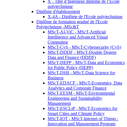
X - Titre d’Ingénieur diplômé de l’École
polytechnique
Diplôme d'établissement
X-4A - Diplôme de l'Ecole polytechnique
Diplôme de formation gradué de l'Ecole
Polytechnique -MSc&T
MScT-AI-ViC - MScT-Artificial
Intelligence and Advanced Visual
Computing
MScT-CyS - MScT-Cybersecurity (CyS)
MScT-DDDF - MScT-Double Degree
Data and Finance (DDDF)
MScT-DEPP - MScT-Data and Economics
for Public Policy (DEPP)
MScT-DSB - MScT-Data Science for
Business
MScT-EDACF - MScT-Economics, Data
Analytics and Corporate Finance
MScT-EESM - MScT-Environmental
Engineering and Sustainability
Management
MScT-ESCLiP - MScT-Economics for
Smart Cities and Climate Policy
MScT-IOT - MScT-Internet of Things :
Innovation and Management Program