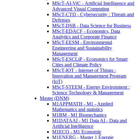
MScT-AI-ViC - Artificial Intelligence and
Advanced Visual Computing
MScT-CTD - Cybersecurity : Threats and
Defenses
MScT-DSB - Data Science for Business
MScT-EDACF - Economics, Data
Analytics and Corporate Finance
MScT-EESM - Environmental
Engineering and Sustainability
Management
MScT-ESCLiP - Economics for Smart
Cities and Climate Policy
MScT-IOT - Internet of Things :
Innovation and Management Program
(IoT)
MScT-STEEM - Energy Environment :
Science Technology & Management
Master (DNM)
M1APPMATH - M1 - Applied
Mathematics and statistics
M1BM - M1 Biomechanics
M1DATAAI - M1 Data AI - Data and
Artificial Intelligence
M1ECO - M1 Economie
M1ENERG - Master 1 Énergie