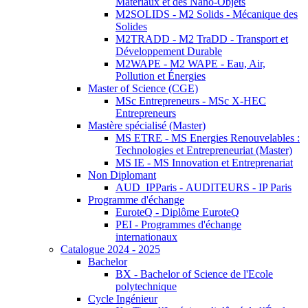
Matériaux et des Nano-Objets
M2SOLIDS - M2 Solids - Mécanique des
Solides
M2TRADD - M2 TraDD - Transport et
Développement Durable
M2WAPE - M2 WAPE - Eau, Air,
Pollution et Énergies
Master of Science (CGE)
MSc Entrepreneurs - MSc X-HEC
Entrepreneurs
Mastère spécialisé (Master)
MS ETRE - MS Energies Renouvelables :
Technologies et Entrepreneuriat (Master)
MS IE - MS Innovation et Entreprenariat
Non Diplomant
AUD_IPParis - AUDITEURS - IP Paris
Programme d'échange
EuroteQ - Diplôme EuroteQ
PEI - Programmes d'échange
internationaux
Catalogue 2024 - 2025
Bachelor
BX - Bachelor of Science de l'Ecole
polytechnique
Cycle Ingénieur