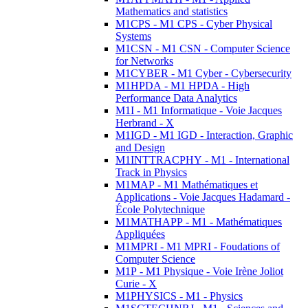
Mathematics and statistics
M1CPS - M1 CPS - Cyber Physical
Systems
M1CSN - M1 CSN - Computer Science
for Networks
M1CYBER - M1 Cyber - Cybersecurity
M1HPDA - M1 HPDA - High
Performance Data Analytics
M1I - M1 Informatique - Voie Jacques
Herbrand - X
M1IGD - M1 IGD - Interaction, Graphic
and Design
M1INTTRACPHY - M1 - International
Track in Physics
M1MAP - M1 Mathématiques et
Applications - Voie Jacques Hadamard -
École Polytechnique
M1MATHAPP - M1 - Mathématiques
Appliquées
M1MPRI - M1 MPRI - Foudations of
Computer Science
M1P - M1 Physique - Voie Irène Joliot
Curie - X
M1PHYSICS - M1 - Physics