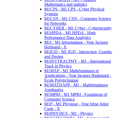
Mathematics and statistics
M1CPS - M1 CPS - Cyber Physical
Systems
M1CSN - M1 CSN - Computer Science
for Networks
M1CYBER - M1 Cyber - Cybersecurity
M1HPDA - M1 HPDA - High
Performance Data Analytics
M1I - M1 Informatique - Voie Jacques
Herbrand - X
M1IGD - M1 IGD - Interaction, Graphic
and Design
M1INTTRACPHY - M1 - International
Track in Physics
M1MAP - M1 Mathématiques et
Applications - Voie Jacques Hadamard -
École Polytechnique
M1MATHAPP - M1 - Mathématiques
Appliquées
M1MPRI - M1 MPRI - Foudations of
Computer Science
M1P - M1 Physique - Voie Irène Joliot
Curie - X
M1PHYSICS - M1 - Physics