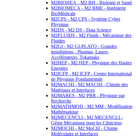
M2BIOHEA - M2 BH - Biologie et Santé
M2BIOMECA - M2 BME - Ingénierie
BioMédicale
M2CPS - M2 CPS - Système Cyber
Physique
M2DS - M2 DS - Data Science
M2FLUIDS - M2 Fluids - Mécanique des
Fluides
M2GI - M2 GI-PLATO - Grandes
installations - Plasmas, Lasers,
Accélérateurs, Tokamaks
M2HEP - M2 HEP - Physique des Hautes
Energies
M2ICFP - M2 ICFP - Centre International
de Physique Fondamentale
M2MACHI - M2 MACHI - Chimie des
Matériaux et Interfaces
M2MARES - M2 PBR - Physique par
Recherche
M2MATHMOD - M2 MM - Modélisation
Mathématique
M2MECENCLI - M2 MECENCLI -
Génie Mécanique pour les Cliniciens
M2MOCHI - M2 MoChI - Chimie
Moléculaire et Interfaces