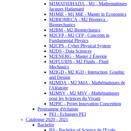
M1MATHJHADA - M1 - Mathematiques
Jacques Hadamard
M1MIE - M1 MiE - Master in Economics
M2BIOMECA - M2 Biomeca -
Biomechanics
M2BM - M2 Biomechanics
M2CFP - M2 CFP - Concepts in
Fundamental Physics
M2CPS - Cyber Physical System
M2DS - Data Sciences
M2ENERG - Master 2 Énergie
M2FLUIDS - M2 Fluids - Fluid
Mechanics
M2IGD - M2 IGD - Interaction, Graphic
and Design
M2MDA - M2 MdA - Mathématiques de
l'Aléatoire
M2MSV - M2 MSV - Mathématiques
pour les Sciences du Vivant
M2PIC - Projet Innovation Conception
Programme d'échange
PEI - Echanges PEI
Catalogue 2020 - 2021
Bachelor
BS - Bachelor of Science de l'Ecole