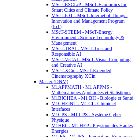
MScT-ESCLiP - MScT-Economics for
Smart Cities and Climate Policy
MScT-IOT - MScT-Internet of Things :
Innovation and Management Program
(IoT)
MScT-STEEM - MScT-Energy
Environment : Science Technology &
Management
MScT-TRAI - MScT-Trust and
Responsible AI
MScT-ViCAI - MScT-Visual Computing
and Creative AI
MScT-XCin - MScT-Extended
Cinematography XCin
Master (DNM)
M1APPMATH - M1 APPMS -
Mathématiques Appliquées et Statistiques
M1BIOHEA - M1 BH - Biologie et Santé
M1CHEINT - M1 CI - Chimie et
Interfaces
M1CPS - M1 CPS - Système Cyber
Physique
M1HEP - M1 HEP - Physique des Hautes
Energies
M1IES - M1 IES - Innovation, Entreprise