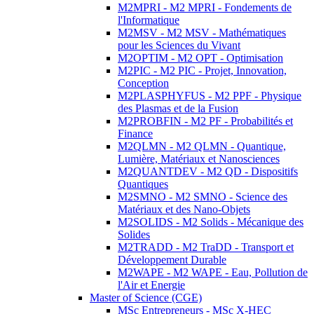
M2MPRI - M2 MPRI - Fondements de
l'Informatique
M2MSV - M2 MSV - Mathématiques
pour les Sciences du Vivant
M2OPTIM - M2 OPT - Optimisation
M2PIC - M2 PIC - Projet, Innovation,
Conception
M2PLASPHYFUS - M2 PPF - Physique
des Plasmas et de la Fusion
M2PROBFIN - M2 PF - Probabilités et
Finance
M2QLMN - M2 QLMN - Quantique,
Lumière, Matériaux et Nanosciences
M2QUANTDEV - M2 QD - Dispositifs
Quantiques
M2SMNO - M2 SMNO - Science des
Matériaux et des Nano-Objets
M2SOLIDS - M2 Solids - Mécanique des
Solides
M2TRADD - M2 TraDD - Transport et
Développement Durable
M2WAPE - M2 WAPE - Eau, Pollution de
l'Air et Energie
Master of Science (CGE)
MSc Entrepreneurs - MSc X-HEC