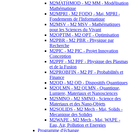
M2MATHMOD - M2 MM - Modélisation
Mathématique
M2MPRI - M2 FODQ - Maj. MPRI -
Fondements de l'Informatique
M2MSV - M2 MSV - Mathématiques
pour les Sciences du Vivant
M2OPTIM - M2 OPT - Optimisation
M2PBR - M2 PBR - Physique par
Recherche
M2PIC - M2 PIC - Projet Innovation
Conception
M2PPF - M2 PPF - Physique des Plasmas
et de la Fusion
M2PROBFIN - M2 PF - Probabilités et
Finance
M2QD - M2 QD - Dispositifs Quantiques
M2QLMN - M2 QLMN - Quantique,
Lumiere, Materiaux et Nanosciences
M2SMNO - M2 SMNO - Science des
Materiaux et des Nano-Objets
M2SOLIDS - M2 Mech - Maj. Solids -
Mecanique des Solides
M2WAPE - M2 Mech - Maj. WAPE -
Eau, Air, Pollution et Energies
Programme d'échange