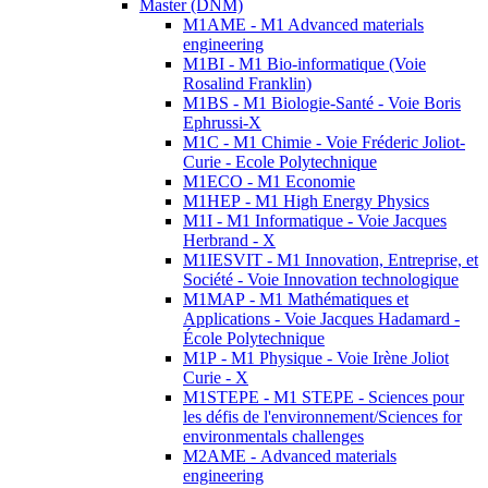
Master (DNM)
M1AME - M1 Advanced materials
engineering
M1BI - M1 Bio-informatique (Voie
Rosalind Franklin)
M1BS - M1 Biologie-Santé - Voie Boris
Ephrussi-X
M1C - M1 Chimie - Voie Fréderic Joliot-
Curie - Ecole Polytechnique
M1ECO - M1 Economie
M1HEP - M1 High Energy Physics
M1I - M1 Informatique - Voie Jacques
Herbrand - X
M1IESVIT - M1 Innovation, Entreprise, et
Société - Voie Innovation technologique
M1MAP - M1 Mathématiques et
Applications - Voie Jacques Hadamard -
École Polytechnique
M1P - M1 Physique - Voie Irène Joliot
Curie - X
M1STEPE - M1 STEPE - Sciences pour
les défis de l'environnement/Sciences for
environmentals challenges
M2AME - Advanced materials
engineering