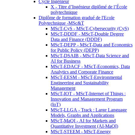
Cycle Ingénieur
X - Titre d’Ingénieur diplômé de l’École
polytechnique
Diplôme de formation gradué de l'Ecole
Polytechnique -MSc&T
MScT-CyS - MScT-Cybersecurity (CyS)
MScT-DDDF - MScT-Double Degree
Data and Finance (DDDF)
MScT-DEPP - MScT-Data and Economics
for Public Policy (DEPP)
MScT-DSAIB - MScT-Data Science and
AI for Business
MScT-EDACF - MScT-Economics, Data
Analytics and Corporate Finance
MScT-EESM - MScT-Environmental
Engineering and Sustainability
Management
MScT-IOT - MScT-Internet of Things :
Innovation and Management Program
(IoT)
MScT-LLGA - Track : Large Language
Models, Graphs and Applications
MScT-MaQI - AI for Markets and
Quantitative Investment (AI-MaQI)
MScT-STEEM - MScT-Energy