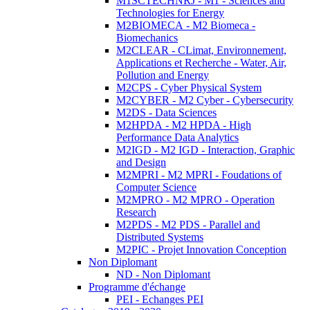
M1SCTECHNRJ - M1 - Sciences and
Technologies for Energy
M2BIOMECA - M2 Biomeca -
Biomechanics
M2CLEAR - CLimat, Environnement,
Applications et Recherche - Water, Air,
Pollution and Energy
M2CPS - Cyber Physical System
M2CYBER - M2 Cyber - Cybersecurity
M2DS - Data Sciences
M2HPDA - M2 HPDA - High
Performance Data Analytics
M2IGD - M2 IGD - Interaction, Graphic
and Design
M2MPRI - M2 MPRI - Foudations of
Computer Science
M2MPRO - M2 MPRO - Operation
Research
M2PDS - M2 PDS - Parallel and
Distributed Systems
M2PIC - Projet Innovation Conception
Non Diplomant
ND - Non Diplomant
Programme d'échange
PEI - Echanges PEI