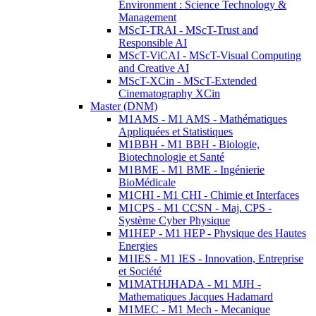
Environment : Science Technology &
Management
MScT-TRAI - MScT-Trust and
Responsible AI
MScT-ViCAI - MScT-Visual Computing
and Creative AI
MScT-XCin - MScT-Extended
Cinematography XCin
Master (DNM)
M1AMS - M1 AMS - Mathématiques
Appliquées et Statistiques
M1BBH - M1 BBH - Biologie,
Biotechnologie et Santé
M1BME - M1 BME - Ingénierie
BioMédicale
M1CHI - M1 CHI - Chimie et Interfaces
M1CPS - M1 CCSN - Maj. CPS -
Système Cyber Physique
M1HEP - M1 HEP - Physique des Hautes
Energies
M1IES - M1 IES - Innovation, Entreprise
et Société
M1MATHJHADA - M1 MJH -
Mathematiques Jacques Hadamard
M1MEC - M1 Mech - Mecanique