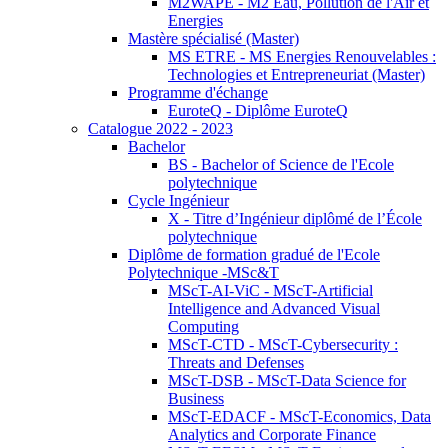
M2WAPE - M2 Eau, Pollution de l'Air et
Energies
Mastère spécialisé (Master)
MS ETRE - MS Energies Renouvelables :
Technologies et Entrepreneuriat (Master)
Programme d'échange
EuroteQ - Diplôme EuroteQ
Catalogue 2022 - 2023
Bachelor
BS - Bachelor of Science de l'Ecole
polytechnique
Cycle Ingénieur
X - Titre d’Ingénieur diplômé de l’École
polytechnique
Diplôme de formation gradué de l'Ecole
Polytechnique -MSc&T
MScT-AI-ViC - MScT-Artificial
Intelligence and Advanced Visual
Computing
MScT-CTD - MScT-Cybersecurity :
Threats and Defenses
MScT-DSB - MScT-Data Science for
Business
MScT-EDACF - MScT-Economics, Data
Analytics and Corporate Finance