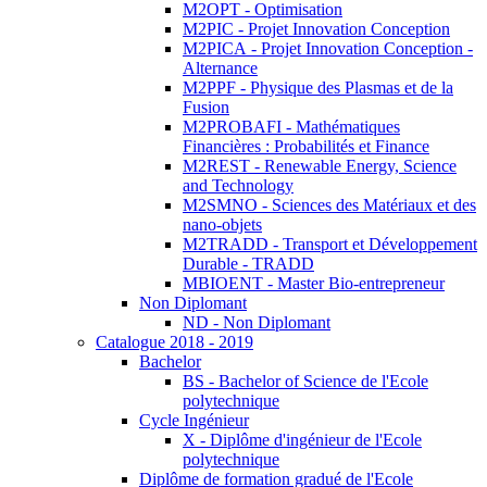
M2OPT - Optimisation
M2PIC - Projet Innovation Conception
M2PICA - Projet Innovation Conception -
Alternance
M2PPF - Physique des Plasmas et de la
Fusion
M2PROBAFI - Mathématiques
Financières : Probabilités et Finance
M2REST - Renewable Energy, Science
and Technology
M2SMNO - Sciences des Matériaux et des
nano-objets
M2TRADD - Transport et Développement
Durable - TRADD
MBIOENT - Master Bio-entrepreneur
Non Diplomant
ND - Non Diplomant
Catalogue 2018 - 2019
Bachelor
BS - Bachelor of Science de l'Ecole
polytechnique
Cycle Ingénieur
X - Diplôme d'ingénieur de l'Ecole
polytechnique
Diplôme de formation gradué de l'Ecole