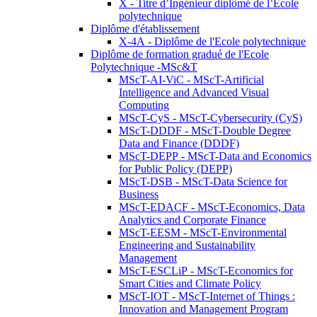
X - Titre d’Ingénieur diplômé de l’École
polytechnique
Diplôme d'établissement
X-4A - Diplôme de l'Ecole polytechnique
Diplôme de formation gradué de l'Ecole
Polytechnique -MSc&T
MScT-AI-ViC - MScT-Artificial
Intelligence and Advanced Visual
Computing
MScT-CyS - MScT-Cybersecurity (CyS)
MScT-DDDF - MScT-Double Degree
Data and Finance (DDDF)
MScT-DEPP - MScT-Data and Economics
for Public Policy (DEPP)
MScT-DSB - MScT-Data Science for
Business
MScT-EDACF - MScT-Economics, Data
Analytics and Corporate Finance
MScT-EESM - MScT-Environmental
Engineering and Sustainability
Management
MScT-ESCLiP - MScT-Economics for
Smart Cities and Climate Policy
MScT-IOT - MScT-Internet of Things :
Innovation and Management Program