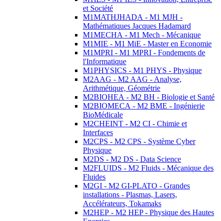
et Société
M1MATHJHADA - M1 MJH -
Mathématiques Jacques Hadamard
M1MECHA - M1 Mech - Mécanique
M1MIE - M1 MiE - Master en Economie
M1MPRI - M1 MPRI - Fondements de
l'Informatique
M1PHYSICS - M1 PHYS - Physique
M2AAG - M2 AAG - Analyse,
Arithmétique, Géométrie
M2BIOHEA - M2 BH - Biologie et Santé
M2BIOMECA - M2 BME - Ingénierie
BioMédicale
M2CHEINT - M2 CI - Chimie et
Interfaces
M2CPS - M2 CPS - Système Cyber
Physique
M2DS - M2 DS - Data Science
M2FLUIDS - M2 Fluids - Mécanique des
Fluides
M2GI - M2 GI-PLATO - Grandes
installations - Plasmas, Lasers,
Accélérateurs, Tokamaks
M2HEP - M2 HEP - Physique des Hautes