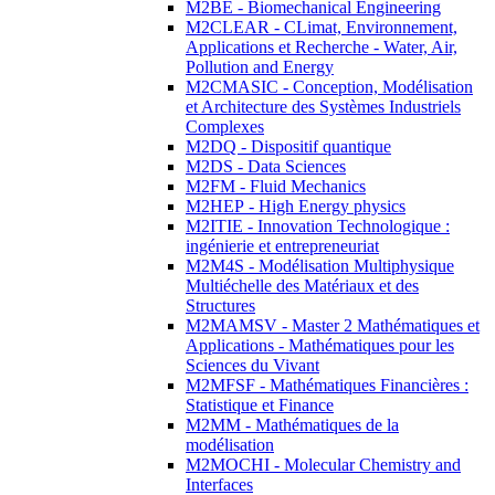
M2BE - Biomechanical Engineering
M2CLEAR - CLimat, Environnement,
Applications et Recherche - Water, Air,
Pollution and Energy
M2CMASIC - Conception, Modélisation
et Architecture des Systèmes Industriels
Complexes
M2DQ - Dispositif quantique
M2DS - Data Sciences
M2FM - Fluid Mechanics
M2HEP - High Energy physics
M2ITIE - Innovation Technologique :
ingénierie et entrepreneuriat
M2M4S - Modélisation Multiphysique
Multiéchelle des Matériaux et des
Structures
M2MAMSV - Master 2 Mathématiques et
Applications - Mathématiques pour les
Sciences du Vivant
M2MFSF - Mathématiques Financières :
Statistique et Finance
M2MM - Mathématiques de la
modélisation
M2MOCHI - Molecular Chemistry and
Interfaces