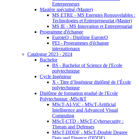
Entrepreneurs
Mastère spécialisé (Master)
MS ETRE - MS Energies Renouvelables :
Technologies et Entrepreneuriat (Master)
MS IE - MS Innovation et Entreprenariat
Programme d'échange
EuroteQ - Diplôme EuroteQ
PEI - Programmes d'échange
internationaux
Catalogue 2023 - 2024
Bachelor
BS - Bachelor of Science de l'Ecole
polytechnique
Cycle Ingénieur
X - Titre d’Ingénieur diplômé de l’École
polytechnique
Diplôme de formation gradué de l'Ecole
Polytechnique -MSc&T
MScT-AI-ViC - MScT-Artificial
Intelligence and Advanced Visual
Computing
MScT-CTD - MScT-Cybersecurity :
Threats and Defenses
MScT-DDDF - MScT-Double Degree
Data and Finance (DDDF)