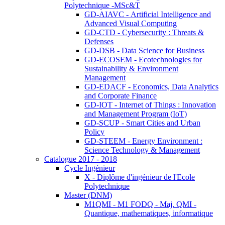
Polytechnique -MSc&T
GD-AIAVC - Artificial Intelligence and
Advanced Visual Computing
GD-CTD - Cybersecurity : Threats &
Defenses
GD-DSB - Data Science for Business
GD-ECOSEM - Ecotechnologies for
Sustainability & Environment
Management
GD-EDACF - Economics, Data Analytics
and Corporate Finance
GD-IOT - Internet of Things : Innovation
and Management Program (IoT)
GD-SCUP - Smart Cities and Urban
Policy
GD-STEEM - Energy Environment :
Science Technology & Management
Catalogue 2017 - 2018
Cycle Ingénieur
X - Diplôme d'ingénieur de l'Ecole
Polytechnique
Master (DNM)
M1QMI - M1 FODQ - Maj. QMI -
Quantique, mathematiques, informatique