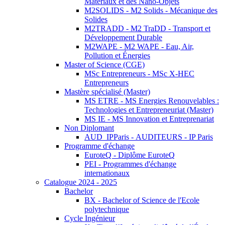
Matériaux et des Nano-Objets
M2SOLIDS - M2 Solids - Mécanique des
Solides
M2TRADD - M2 TraDD - Transport et
Développement Durable
M2WAPE - M2 WAPE - Eau, Air,
Pollution et Énergies
Master of Science (CGE)
MSc Entrepreneurs - MSc X-HEC
Entrepreneurs
Mastère spécialisé (Master)
MS ETRE - MS Energies Renouvelables :
Technologies et Entrepreneuriat (Master)
MS IE - MS Innovation et Entreprenariat
Non Diplomant
AUD_IPParis - AUDITEURS - IP Paris
Programme d'échange
EuroteQ - Diplôme EuroteQ
PEI - Programmes d'échange
internationaux
Catalogue 2024 - 2025
Bachelor
BX - Bachelor of Science de l'Ecole
polytechnique
Cycle Ingénieur