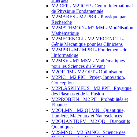
Energies
M2ICFP - M2 ICFP - Centre International
de Physique Fondamentale
M2MARES - M2 PBR - Physique par
Recherche
M2MATHMOD - M2 MM - Modélisation
Mathématique
M2MECENCLI - M2 MECENCLI -
Génie Mécanique pour les Cliniciens
M2MPRI - M2 MPRI - Fondements de
l'Informatique
M2MSV - M2 MSV - Mathématiques
pour les Sciences du Vivant
M2OPTIM - M2 OPT - Optimisation
M2PIC - M2 PIC - Projet, Innovation,
Conception
M2PLASPHYFUS - M2 PPF - Physique
des Plasmas et de la Fusion
M2PROBFIN - M2 PF - Probabilités et
Finance
M2QLMN - M2 QLMN - Quantique,
Lumière, Matériaux et Nanosciences
M2QUANTDEV - M2 QD - Dispositifs
Quantiques
M2SMNO - M2 SMNO - Science des