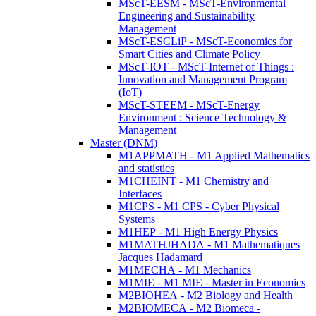
MScT-EESM - MScT-Environmental
Engineering and Sustainability
Management
MScT-ESCLiP - MScT-Economics for
Smart Cities and Climate Policy
MScT-IOT - MScT-Internet of Things :
Innovation and Management Program
(IoT)
MScT-STEEM - MScT-Energy
Environment : Science Technology &
Management
Master (DNM)
M1APPMATH - M1 Applied Mathematics
and statistics
M1CHEINT - M1 Chemistry and
Interfaces
M1CPS - M1 CPS - Cyber Physical
Systems
M1HEP - M1 High Energy Physics
M1MATHJHADA - M1 Mathematiques
Jacques Hadamard
M1MECHA - M1 Mechanics
M1MIE - M1 MIE - Master in Economics
M2BIOHEA - M2 Biology and Health
M2BIOMECA - M2 Biomeca -