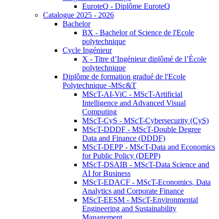
EuroteQ - Diplôme EuroteQ
Catalogue 2025 - 2026
Bachelor
BX - Bachelor of Science de l'Ecole
polytechnique
Cycle Ingénieur
X - Titre d’Ingénieur diplômé de l’École
polytechnique
Diplôme de formation gradué de l'Ecole
Polytechnique -MSc&T
MScT-AI-ViC - MScT-Artificial
Intelligence and Advanced Visual
Computing
MScT-CyS - MScT-Cybersecurity (CyS)
MScT-DDDF - MScT-Double Degree
Data and Finance (DDDF)
MScT-DEPP - MScT-Data and Economics
for Public Policy (DEPP)
MScT-DSAIB - MScT-Data Science and
AI for Business
MScT-EDACF - MScT-Economics, Data
Analytics and Corporate Finance
MScT-EESM - MScT-Environmental
Engineering and Sustainability
Management