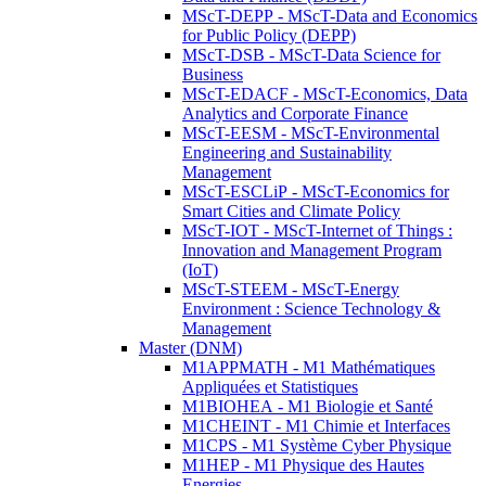
MScT-DEPP - MScT-Data and Economics
for Public Policy (DEPP)
MScT-DSB - MScT-Data Science for
Business
MScT-EDACF - MScT-Economics, Data
Analytics and Corporate Finance
MScT-EESM - MScT-Environmental
Engineering and Sustainability
Management
MScT-ESCLiP - MScT-Economics for
Smart Cities and Climate Policy
MScT-IOT - MScT-Internet of Things :
Innovation and Management Program
(IoT)
MScT-STEEM - MScT-Energy
Environment : Science Technology &
Management
Master (DNM)
M1APPMATH - M1 Mathématiques
Appliquées et Statistiques
M1BIOHEA - M1 Biologie et Santé
M1CHEINT - M1 Chimie et Interfaces
M1CPS - M1 Système Cyber Physique
M1HEP - M1 Physique des Hautes
Energies