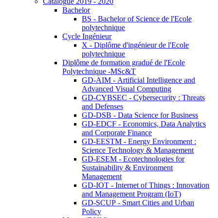
Catalogue 2019 - 2020
Bachelor
BS - Bachelor of Science de l'Ecole
polytechnique
Cycle Ingénieur
X - Diplôme d'ingénieur de l'Ecole
polytechnique
Diplôme de formation gradué de l'Ecole
Polytechnique -MSc&T
GD-AIM - Artificial Intelligence and
Advanced Visual Computing
GD-CYBSEC - Cybersecurity : Threats
and Defenses
GD-DSB - Data Science for Business
GD-EDCF - Economics, Data Analytics
and Corporate Finance
GD-EESTM - Energy Environment :
Science Technology & Management
GD-ESEM - Ecotechnologies for
Sustainability & Environment
Management
GD-IOT - Internet of Things : Innovation
and Management Program (IoT)
GD-SCUP - Smart Cities and Urban
Policy