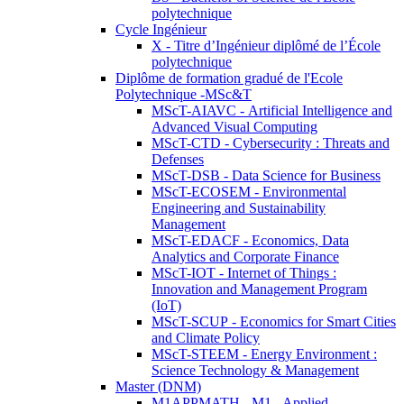
polytechnique
Cycle Ingénieur
X - Titre d’Ingénieur diplômé de l’École
polytechnique
Diplôme de formation gradué de l'Ecole
Polytechnique -MSc&T
MScT-AIAVC - Artificial Intelligence and
Advanced Visual Computing
MScT-CTD - Cybersecurity : Threats and
Defenses
MScT-DSB - Data Science for Business
MScT-ECOSEM - Environmental
Engineering and Sustainability
Management
MScT-EDACF - Economics, Data
Analytics and Corporate Finance
MScT-IOT - Internet of Things :
Innovation and Management Program
(IoT)
MScT-SCUP - Economics for Smart Cities
and Climate Policy
MScT-STEEM - Energy Environment :
Science Technology & Management
Master (DNM)
M1APPMATH - M1 - Applied