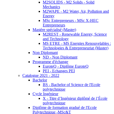
M2SOLIDS - M2 Solids - Solid
Mechanics
M2WAPE - M2 Water, Air, Pollution and
Energy
MSc Entrepreneurs - MSc X-HEC
Entrepreneurs
Mastère spécialisé (Master)
M2REST - Renewable Energy, Science
and Technology
MS ETRE - MS Energies Renouvelables :
Technologies & Entrepreneuriat (Master)
Non Diplomant
ND - Non Diplomant
Programme d'échange
EuroteQ - Diplôme EuroteQ
PEI - Echanges PEI
Catalogue 2021 - 2022
Bachelor
BS - Bachelor of Science de l'Ecole
polytechnique
Cycle Ingénieur
X - Titre d’Ingénieur diplômé de l’École
polytechnique
Diplôme de formation gradué de l'Ecole
Polytechnique -MSc&T