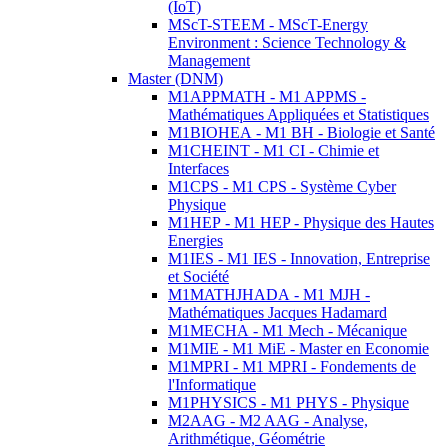
(IoT)
MScT-STEEM - MScT-Energy
Environment : Science Technology &
Management
Master (DNM)
M1APPMATH - M1 APPMS -
Mathématiques Appliquées et Statistiques
M1BIOHEA - M1 BH - Biologie et Santé
M1CHEINT - M1 CI - Chimie et
Interfaces
M1CPS - M1 CPS - Système Cyber
Physique
M1HEP - M1 HEP - Physique des Hautes
Energies
M1IES - M1 IES - Innovation, Entreprise
et Société
M1MATHJHADA - M1 MJH -
Mathématiques Jacques Hadamard
M1MECHA - M1 Mech - Mécanique
M1MIE - M1 MiE - Master en Economie
M1MPRI - M1 MPRI - Fondements de
l'Informatique
M1PHYSICS - M1 PHYS - Physique
M2AAG - M2 AAG - Analyse,
Arithmétique, Géométrie