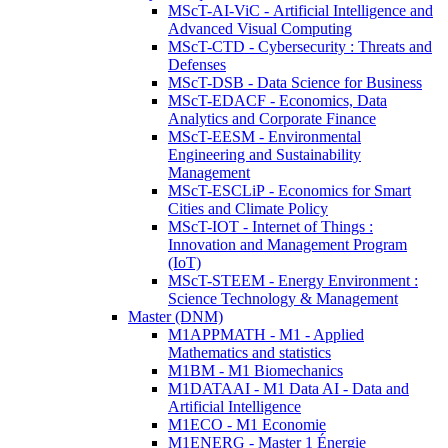
MScT-AI-ViC - Artificial Intelligence and
Advanced Visual Computing
MScT-CTD - Cybersecurity : Threats and
Defenses
MScT-DSB - Data Science for Business
MScT-EDACF - Economics, Data
Analytics and Corporate Finance
MScT-EESM - Environmental
Engineering and Sustainability
Management
MScT-ESCLiP - Economics for Smart
Cities and Climate Policy
MScT-IOT - Internet of Things :
Innovation and Management Program
(IoT)
MScT-STEEM - Energy Environment :
Science Technology & Management
Master (DNM)
M1APPMATH - M1 - Applied
Mathematics and statistics
M1BM - M1 Biomechanics
M1DATAAI - M1 Data AI - Data and
Artificial Intelligence
M1ECO - M1 Economie
M1ENERG - Master 1 Énergie