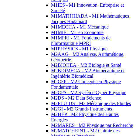
M1IES - M1 Innovation, Entreprise et
Société
M1MATHJHADA - M1 Mathématiques
Jacques Hadamard
M1MECHA - M1 Mécanique
M1MIE - M1 en Economie
M1MPRI - M1 Fondements de
l'Informatique MPRI
M1PHYSICS - M1 Physique
M2AAG - M2 Analyse, Arithmétique,
Géométrie
M2BIOHEA - M2 Biologie et Santé
M2BIOMECA - M2 Biomécanique et
Ingéniérie Biomédical
M2CFP - M2 Concepts en Physique
Fondamentale
M2CPS - M2 Système Cyber Physique
M2DS - M2 Data Science
M2FLUIDS - M2 Mécanique des Fluides
M2GI - M2 Grands Instruments
M2HEP - M2 Physique des Hautes
Energies
M2MARES - M2 Physique par Recherche
M2MATCHEINT - M2 Chimie des