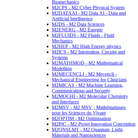
Biomechanics
M2CPS - M2 Cyber Physical System
M2DATAAI - M2 Data AI - Data and
Artificial Intelligence
M2DS - M2 Data Sciences
M2ENERG - M2 Énergie
M2FLUIDS - M2 Fluids - Fluid
Mechanics
M2HEP - M2 High Energy physics
M2ICS - M2 Integration, Circuits and
Systems
M2MATHMOD - M2 Mathematical
Modelling
M2MECENCLI - M2 Mecencli -
Mechanical Engineering for Clinicians
M2MICAS - M2 Machine Learning,
Communications and Security
M2MOCHI - M2 Molecular Chemistry
and Interfaces
M2MSV - M2 MSV - Mathématiques
pour les Sciences du Vivant
M2OPTIM - M2 Optimisation
M2PIC - M2 Projet Innovation Conception
M2QNSLMT - M2 Quantum, Light,
Materials and Nanosciences