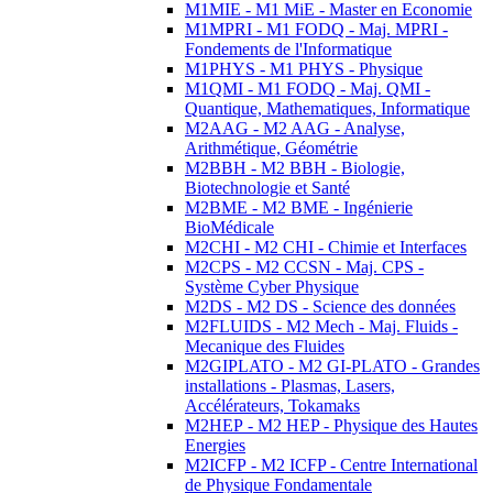
M1MIE - M1 MiE - Master en Economie
M1MPRI - M1 FODQ - Maj. MPRI -
Fondements de l'Informatique
M1PHYS - M1 PHYS - Physique
M1QMI - M1 FODQ - Maj. QMI -
Quantique, Mathematiques, Informatique
M2AAG - M2 AAG - Analyse,
Arithmétique, Géométrie
M2BBH - M2 BBH - Biologie,
Biotechnologie et Santé
M2BME - M2 BME - Ingénierie
BioMédicale
M2CHI - M2 CHI - Chimie et Interfaces
M2CPS - M2 CCSN - Maj. CPS -
Système Cyber Physique
M2DS - M2 DS - Science des données
M2FLUIDS - M2 Mech - Maj. Fluids -
Mecanique des Fluides
M2GIPLATO - M2 GI-PLATO - Grandes
installations - Plasmas, Lasers,
Accélérateurs, Tokamaks
M2HEP - M2 HEP - Physique des Hautes
Energies
M2ICFP - M2 ICFP - Centre International
de Physique Fondamentale