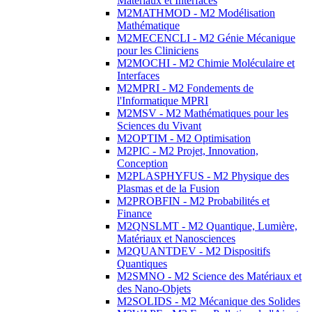
Matériaux et Interfaces
M2MATHMOD - M2 Modélisation
Mathématique
M2MECENCLI - M2 Génie Mécanique
pour les Cliniciens
M2MOCHI - M2 Chimie Moléculaire et
Interfaces
M2MPRI - M2 Fondements de
l'Informatique MPRI
M2MSV - M2 Mathématiques pour les
Sciences du Vivant
M2OPTIM - M2 Optimisation
M2PIC - M2 Projet, Innovation,
Conception
M2PLASPHYFUS - M2 Physique des
Plasmas et de la Fusion
M2PROBFIN - M2 Probabilités et
Finance
M2QNSLMT - M2 Quantique, Lumière,
Matériaux et Nanosciences
M2QUANTDEV - M2 Dispositifs
Quantiques
M2SMNO - M2 Science des Matériaux et
des Nano-Objets
M2SOLIDS - M2 Mécanique des Solides