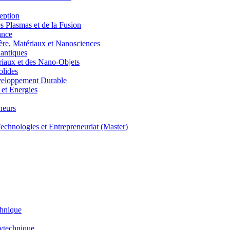
eption
lasmas et de la Fusion
ance
, Matériaux et Nanosciences
ntiques
aux et des Nano-Objets
lides
eloppement Durable
et Énergies
neurs
hnologies et Entrepreneuriat (Master)
chnique
lytechnique