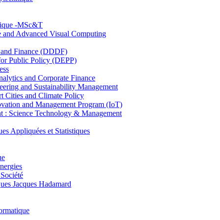
hnique -MSc&T
ce and Advanced Visual Computing
and Finance (DDDF)
r Public Policy (DEPP)
ess
ytics and Corporate Finance
ring and Sustainability Management
Cities and Climate Policy
ovation and Management Program (IoT)
: Science Technology & Management
ppliquées et Statistiques
ue
nergies
 Société
es Jacques Hadamard
ormatique