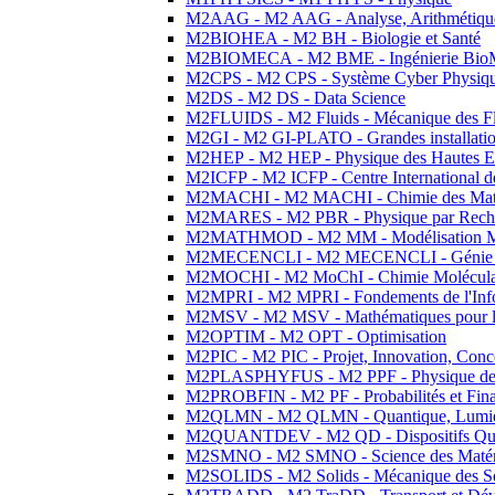
M2AAG - M2 AAG - Analyse, Arithmétique
M2BIOHEA - M2 BH - Biologie et Santé
M2BIOMECA - M2 BME - Ingénierie BioM
M2CPS - M2 CPS - Système Cyber Physiq
M2DS - M2 DS - Data Science
M2FLUIDS - M2 Fluids - Mécanique des Fl
M2GI - M2 GI-PLATO - Grandes installation
M2HEP - M2 HEP - Physique des Hautes E
M2ICFP - M2 ICFP - Centre International 
M2MACHI - M2 MACHI - Chimie des Matéri
M2MARES - M2 PBR - Physique par Rech
M2MATHMOD - M2 MM - Modélisation M
M2MECENCLI - M2 MECENCLI - Génie Méc
M2MOCHI - M2 MoChI - Chimie Moléculaire
M2MPRI - M2 MPRI - Fondements de l'Inf
M2MSV - M2 MSV - Mathématiques pour le
M2OPTIM - M2 OPT - Optimisation
M2PIC - M2 PIC - Projet, Innovation, Conc
M2PLASPHYFUS - M2 PPF - Physique des P
M2PROBFIN - M2 PF - Probabilités et Fin
M2QLMN - M2 QLMN - Quantique, Lumière
M2QUANTDEV - M2 QD - Dispositifs Qua
M2SMNO - M2 SMNO - Science des Matéri
M2SOLIDS - M2 Solids - Mécanique des So