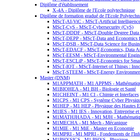
Diplôme d'établissement
X-4A - Diplôme de l'Ecole polytechnique
Diplôme de formation gradué de l'Ecole Polytec
MScT-AI-ViC - MScT-Artificial Intelligen
MScT-CyS - MScT-Cybersecurity (CyS)
MScT-DDDF - MScT-Double Degree Data 
MScT-DEPP - MScT-Data and Economics fo
MScT-DSB - MScT-Data Science for Busin
MScT-EDACF - MScT-Economics, Data Anal
MScT-EESM - MScT-Environmental Enginee
MScT-ESCLiP - MScT-Economics for Smart 
MScT-IOT - MScT-Internet of Things : Inn
MScT-STEEM - MScT-Energy Environment 
Master (DNM)
M1APPMATH - M1 APPMS - Mathématiques A
M1BIOHEA - M1 BH - Biologie et Santé
M1CHEINT - M1 CI - Chimie et Interfaces
M1CPS - M1 CPS - Système Cyber Physiq
M1HEP - M1 HEP - Physique des Hautes E
M1IES - M1 IES - Innovation, Entreprise et
M1MATHJHADA - M1 MJH - Mathématiqu
M1MECHA - M1 Mech - Mécanique
M1MIE - M1 MiE - Master en Economie
M1MPRI - M1 MPRI - Fondements de l'Inf
M1PHYSICS - M1 PHYS - Physique