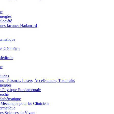
ue
nergies
 Société
es Jacques Hadamard
ormatique
, Géométrie
édicale
ue
uides
s - Plasmas, Lasers, Accélérateurs, Tokamaks
nergies
de Physique Fondamentale
erche
athématique
anique pour les Cliniciens
ormatique
s Sciences du Vivant