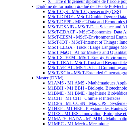
X - Titre d’Ingénieur diplômé de l’École po
Diplôme de formation gradué de l'Ecole Polytec
MScT-CyS - MScT-Cybersecurity (CyS)
MScT-DDDF - MScT-Double Degree Data 
MScT-DEPP - MScT-Data and Economics fo
MScT-DSAIB - MScT-Data Science and AI 
MScT-EDACF - MScT-Economics, Data Anal
MScT-EESM - MScT-Environmental Enginee
MScT-IOT - MScT-Internet of Things : Inn
MScT-LLGA - Track : Large Language Mode
MScT-MaQI - AI for Markets and Quantitat
MScT-STEEM - MScT-Energy Environment 
MScT-TRAI - MScT-Trust and Responsible
MScT-ViCAI - MScT-Visual Computing and
MScT-XCin - MScT-Extended Cinematogr
Master (DNM)
M1AMS - M1 AMS - Mathématiques Appliqué
M1BBH - M1 BBH - Biologie, Biotechnolog
M1BME - M1 BME - Ingénierie BioMédica
M1CHI - M1 CHI - Chimie et Interfaces
M1CPS - M1 CCSN - Maj. CPS - Système 
M1HEP - M1 HEP - Physique des Hautes E
M1IES - M1 IES - Innovation, Entreprise et
M1MATHJHADA - M1 MJH - Mathematiqu
M1MEC - M1 Mech - Mecanique