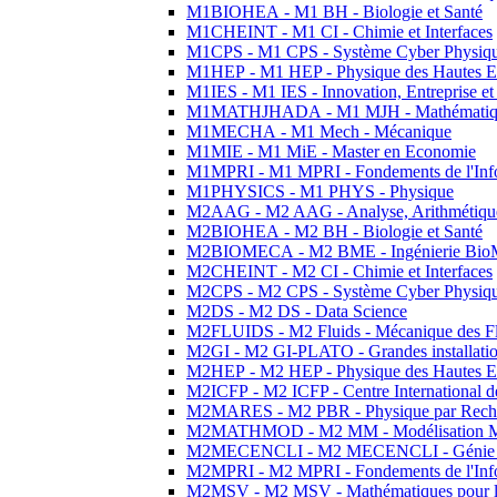
M1BIOHEA - M1 BH - Biologie et Santé
M1CHEINT - M1 CI - Chimie et Interfaces
M1CPS - M1 CPS - Système Cyber Physiq
M1HEP - M1 HEP - Physique des Hautes E
M1IES - M1 IES - Innovation, Entreprise et
M1MATHJHADA - M1 MJH - Mathématiqu
M1MECHA - M1 Mech - Mécanique
M1MIE - M1 MiE - Master en Economie
M1MPRI - M1 MPRI - Fondements de l'Inf
M1PHYSICS - M1 PHYS - Physique
M2AAG - M2 AAG - Analyse, Arithmétique
M2BIOHEA - M2 BH - Biologie et Santé
M2BIOMECA - M2 BME - Ingénierie BioM
M2CHEINT - M2 CI - Chimie et Interfaces
M2CPS - M2 CPS - Système Cyber Physiq
M2DS - M2 DS - Data Science
M2FLUIDS - M2 Fluids - Mécanique des Fl
M2GI - M2 GI-PLATO - Grandes installation
M2HEP - M2 HEP - Physique des Hautes E
M2ICFP - M2 ICFP - Centre International 
M2MARES - M2 PBR - Physique par Rech
M2MATHMOD - M2 MM - Modélisation M
M2MECENCLI - M2 MECENCLI - Génie Méc
M2MPRI - M2 MPRI - Fondements de l'Inf
M2MSV - M2 MSV - Mathématiques pour le