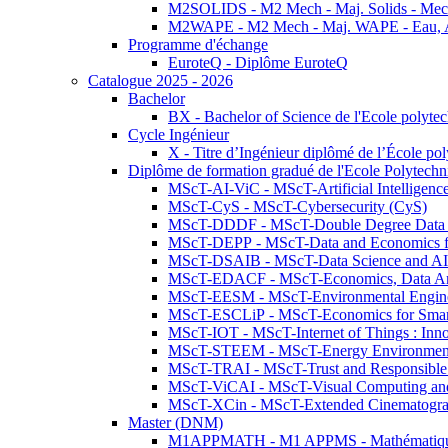
M2SOLIDS - M2 Mech - Maj. Solids - Meca
M2WAPE - M2 Mech - Maj. WAPE - Eau, Air
Programme d'échange
EuroteQ - Diplôme EuroteQ
Catalogue 2025 - 2026
Bachelor
BX - Bachelor of Science de l'Ecole polyte
Cycle Ingénieur
X - Titre d’Ingénieur diplômé de l’École po
Diplôme de formation gradué de l'Ecole Polytec
MScT-AI-ViC - MScT-Artificial Intelligen
MScT-CyS - MScT-Cybersecurity (CyS)
MScT-DDDF - MScT-Double Degree Data 
MScT-DEPP - MScT-Data and Economics fo
MScT-DSAIB - MScT-Data Science and AI 
MScT-EDACF - MScT-Economics, Data Anal
MScT-EESM - MScT-Environmental Enginee
MScT-ESCLiP - MScT-Economics for Smart 
MScT-IOT - MScT-Internet of Things : Inn
MScT-STEEM - MScT-Energy Environment 
MScT-TRAI - MScT-Trust and Responsible
MScT-ViCAI - MScT-Visual Computing and
MScT-XCin - MScT-Extended Cinematogr
Master (DNM)
M1APPMATH - M1 APPMS - Mathématiques A