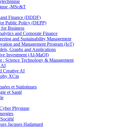
lytechnique
hnique -MSc&T
and Finance (DDDF)
r Public Policy (DEPP)
for Business
ytics and Corporate Finance
ring and Sustainability Management
ovation and Management Program (IoT)
ls, Graphs and Applications
ive Investment (AI-MaQI)
: Science Technology & Management
 AI
 Creative AI
aphy XCin
es et Statistiques
ie et Santé
le
Cyber Physique
nergies
 Société
es Jacques Hadamard