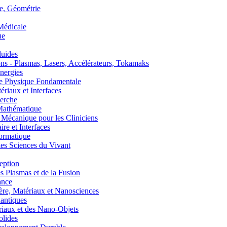
, Géométrie
édicale
ue
uides
s - Plasmas, Lasers, Accélérateurs, Tokamaks
nergies
de Physique Fondamentale
aux et Interfaces
erche
athématique
anique pour les Cliniciens
 et Interfaces
ormatique
s Sciences du Vivant
eption
lasmas et de la Fusion
ance
, Matériaux et Nanosciences
ntiques
aux et des Nano-Objets
lides