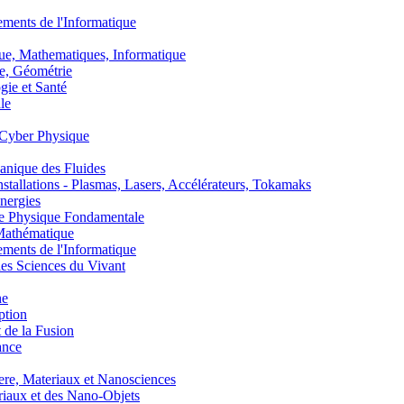
nts de l'Informatique
, Mathematiques, Informatique
, Géométrie
ie et Santé
le
Cyber Physique
nique des Fluides
lations - Plasmas, Lasers, Accélérateurs, Tokamaks
nergies
de Physique Fondamentale
athématique
nts de l'Informatique
s Sciences du Vivant
he
ption
 de la Fusion
ance
, Materiaux et Nanosciences
aux et des Nano-Objets