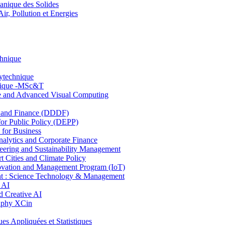
nique des Solides
, Pollution et Energies
chnique
lytechnique
hnique -MSc&T
ce and Advanced Visual Computing
and Finance (DDDF)
r Public Policy (DEPP)
for Business
ytics and Corporate Finance
ring and Sustainability Management
Cities and Climate Policy
ovation and Management Program (IoT)
: Science Technology & Management
 AI
 Creative AI
aphy XCin
ppliquées et Statistiques