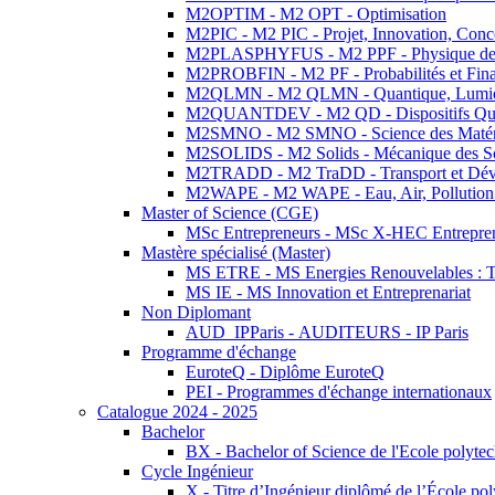
M2OPTIM - M2 OPT - Optimisation
M2PIC - M2 PIC - Projet, Innovation, Conc
M2PLASPHYFUS - M2 PPF - Physique des P
M2PROBFIN - M2 PF - Probabilités et Fin
M2QLMN - M2 QLMN - Quantique, Lumière
M2QUANTDEV - M2 QD - Dispositifs Qua
M2SMNO - M2 SMNO - Science des Matéri
M2SOLIDS - M2 Solids - Mécanique des So
M2TRADD - M2 TraDD - Transport et Dév
M2WAPE - M2 WAPE - Eau, Air, Pollution 
Master of Science (CGE)
MSc Entrepreneurs - MSc X-HEC Entrepre
Mastère spécialisé (Master)
MS ETRE - MS Energies Renouvelables : Tec
MS IE - MS Innovation et Entreprenariat
Non Diplomant
AUD_IPParis - AUDITEURS - IP Paris
Programme d'échange
EuroteQ - Diplôme EuroteQ
PEI - Programmes d'échange internationaux
Catalogue 2024 - 2025
Bachelor
BX - Bachelor of Science de l'Ecole polyte
Cycle Ingénieur
X - Titre d’Ingénieur diplômé de l’École po