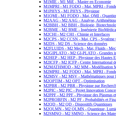
M1MIE - M1 MiE - Master en Economie
M1MPRI - M1 FODQ - Maj. MPRI - Fondeme
M1PHYS - M1 PHYS - Physique
M1QMI - M1 FODQ - Maj. QMI - Quantique
M2AAG - M2 AAG - Analyse, Arithmétique
M2BBH - M2 BBH - Biologie, Biotechnolog
M2BME - M2 BME - Ingénierie BioMédica
M2CHI - M2 CHI - Chimie et Interfaces
M2CPS - M2 CCSN - Maj. CPS - Système 
M2DS - M2 DS - Science des données
M2FLUIDS - M2 Mech - Maj. Fluids - Meca
M2GIPLATO - M2 GI-PLATO - Grandes instal
M2HEP - M2 HEP - Physique des Hautes E
M2ICFP - M2 ICFP - Centre International 
M2MATHMOD - M2 MM - Modélisation M
M2MPRI - M2 FODQ - Maj. MPRI - Fondeme
M2MSV - M2 MSV - Mathématiques pour le
M2OPTIM - M2 OPT - Optimisation
M2PBR - M2 PBR - Physique par Recherc
M2PIC - M2 PIC - Projet Innovation Conce
M2PPF - M2 PPF - Physique des Plasmas et
M2PROBFIN - M2 PF - Probabilités et Fin
M2QD - M2 QD - Dispositifs Quantiques
M2QLMN - M2 QLMN - Quantique, Lumiere
M2SMNO - M2 SMNO - Science des Materi