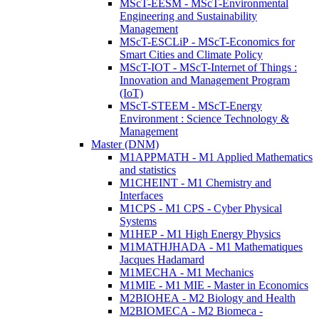
MScT-EESM - MScT-Environmental
Engineering and Sustainability
Management
MScT-ESCLiP - MScT-Economics for
Smart Cities and Climate Policy
MScT-IOT - MScT-Internet of Things :
Innovation and Management Program
(IoT)
MScT-STEEM - MScT-Energy
Environment : Science Technology &
Management
Master (DNM)
M1APPMATH - M1 Applied Mathematics
and statistics
M1CHEINT - M1 Chemistry and
Interfaces
M1CPS - M1 CPS - Cyber Physical
Systems
M1HEP - M1 High Energy Physics
M1MATHJHADA - M1 Mathematiques
Jacques Hadamard
M1MECHA - M1 Mechanics
M1MIE - M1 MIE - Master in Economics
M2BIOHEA - M2 Biology and Health
M2BIOMECA - M2 Biomeca -