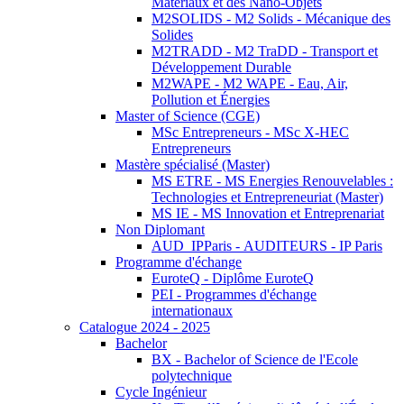
Matériaux et des Nano-Objets
M2SOLIDS - M2 Solids - Mécanique des
Solides
M2TRADD - M2 TraDD - Transport et
Développement Durable
M2WAPE - M2 WAPE - Eau, Air,
Pollution et Énergies
Master of Science (CGE)
MSc Entrepreneurs - MSc X-HEC
Entrepreneurs
Mastère spécialisé (Master)
MS ETRE - MS Energies Renouvelables :
Technologies et Entrepreneuriat (Master)
MS IE - MS Innovation et Entreprenariat
Non Diplomant
AUD_IPParis - AUDITEURS - IP Paris
Programme d'échange
EuroteQ - Diplôme EuroteQ
PEI - Programmes d'échange
internationaux
Catalogue 2024 - 2025
Bachelor
BX - Bachelor of Science de l'Ecole
polytechnique
Cycle Ingénieur