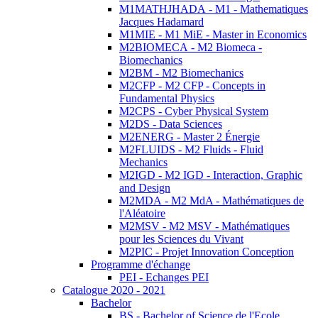
M1MATHJHADA - M1 - Mathematiques
Jacques Hadamard
M1MIE - M1 MiE - Master in Economics
M2BIOMECA - M2 Biomeca -
Biomechanics
M2BM - M2 Biomechanics
M2CFP - M2 CFP - Concepts in
Fundamental Physics
M2CPS - Cyber Physical System
M2DS - Data Sciences
M2ENERG - Master 2 Énergie
M2FLUIDS - M2 Fluids - Fluid
Mechanics
M2IGD - M2 IGD - Interaction, Graphic
and Design
M2MDA - M2 MdA - Mathématiques de
l'Aléatoire
M2MSV - M2 MSV - Mathématiques
pour les Sciences du Vivant
M2PIC - Projet Innovation Conception
Programme d'échange
PEI - Echanges PEI
Catalogue 2020 - 2021
Bachelor
BS - Bachelor of Science de l'Ecole