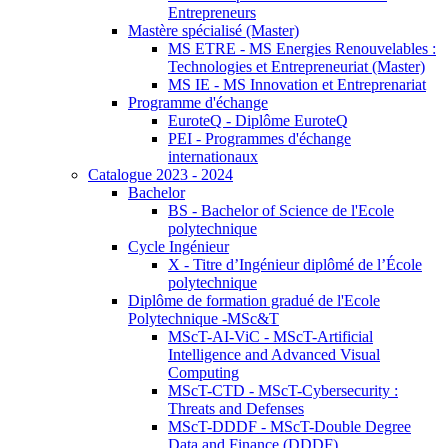
Entrepreneurs
Mastère spécialisé (Master)
MS ETRE - MS Energies Renouvelables :
Technologies et Entrepreneuriat (Master)
MS IE - MS Innovation et Entreprenariat
Programme d'échange
EuroteQ - Diplôme EuroteQ
PEI - Programmes d'échange
internationaux
Catalogue 2023 - 2024
Bachelor
BS - Bachelor of Science de l'Ecole
polytechnique
Cycle Ingénieur
X - Titre d’Ingénieur diplômé de l’École
polytechnique
Diplôme de formation gradué de l'Ecole
Polytechnique -MSc&T
MScT-AI-ViC - MScT-Artificial
Intelligence and Advanced Visual
Computing
MScT-CTD - MScT-Cybersecurity :
Threats and Defenses
MScT-DDDF - MScT-Double Degree
Data and Finance (DDDF)