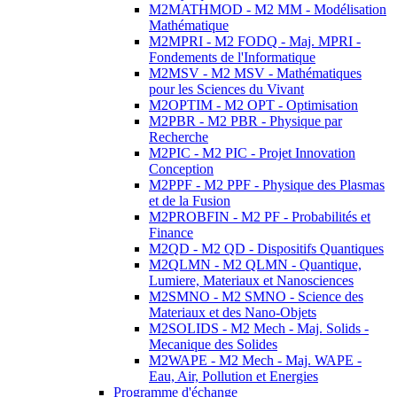
M2MATHMOD - M2 MM - Modélisation
Mathématique
M2MPRI - M2 FODQ - Maj. MPRI -
Fondements de l'Informatique
M2MSV - M2 MSV - Mathématiques
pour les Sciences du Vivant
M2OPTIM - M2 OPT - Optimisation
M2PBR - M2 PBR - Physique par
Recherche
M2PIC - M2 PIC - Projet Innovation
Conception
M2PPF - M2 PPF - Physique des Plasmas
et de la Fusion
M2PROBFIN - M2 PF - Probabilités et
Finance
M2QD - M2 QD - Dispositifs Quantiques
M2QLMN - M2 QLMN - Quantique,
Lumiere, Materiaux et Nanosciences
M2SMNO - M2 SMNO - Science des
Materiaux et des Nano-Objets
M2SOLIDS - M2 Mech - Maj. Solids -
Mecanique des Solides
M2WAPE - M2 Mech - Maj. WAPE -
Eau, Air, Pollution et Energies
Programme d'échange