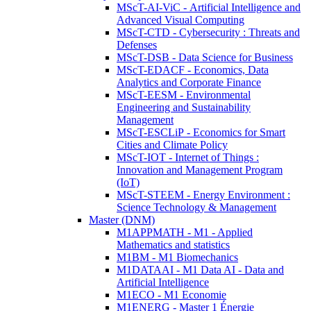
MScT-AI-ViC - Artificial Intelligence and
Advanced Visual Computing
MScT-CTD - Cybersecurity : Threats and
Defenses
MScT-DSB - Data Science for Business
MScT-EDACF - Economics, Data
Analytics and Corporate Finance
MScT-EESM - Environmental
Engineering and Sustainability
Management
MScT-ESCLiP - Economics for Smart
Cities and Climate Policy
MScT-IOT - Internet of Things :
Innovation and Management Program
(IoT)
MScT-STEEM - Energy Environment :
Science Technology & Management
Master (DNM)
M1APPMATH - M1 - Applied
Mathematics and statistics
M1BM - M1 Biomechanics
M1DATAAI - M1 Data AI - Data and
Artificial Intelligence
M1ECO - M1 Economie
M1ENERG - Master 1 Énergie