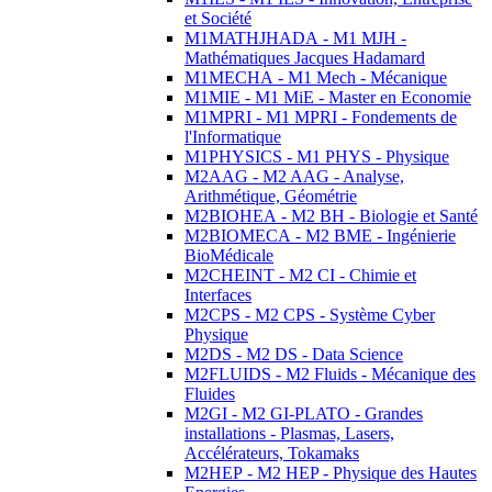
et Société
M1MATHJHADA - M1 MJH -
Mathématiques Jacques Hadamard
M1MECHA - M1 Mech - Mécanique
M1MIE - M1 MiE - Master en Economie
M1MPRI - M1 MPRI - Fondements de
l'Informatique
M1PHYSICS - M1 PHYS - Physique
M2AAG - M2 AAG - Analyse,
Arithmétique, Géométrie
M2BIOHEA - M2 BH - Biologie et Santé
M2BIOMECA - M2 BME - Ingénierie
BioMédicale
M2CHEINT - M2 CI - Chimie et
Interfaces
M2CPS - M2 CPS - Système Cyber
Physique
M2DS - M2 DS - Data Science
M2FLUIDS - M2 Fluids - Mécanique des
Fluides
M2GI - M2 GI-PLATO - Grandes
installations - Plasmas, Lasers,
Accélérateurs, Tokamaks
M2HEP - M2 HEP - Physique des Hautes