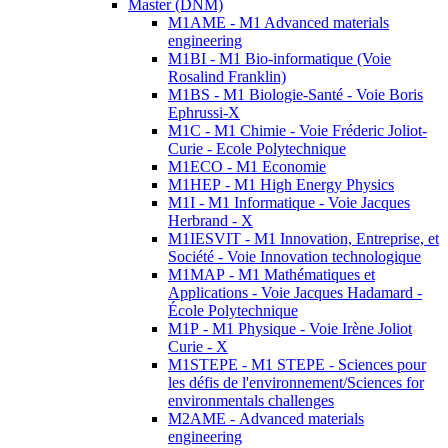
Master (DNM)
M1AME - M1 Advanced materials
engineering
M1BI - M1 Bio-informatique (Voie
Rosalind Franklin)
M1BS - M1 Biologie-Santé - Voie Boris
Ephrussi-X
M1C - M1 Chimie - Voie Fréderic Joliot-
Curie - Ecole Polytechnique
M1ECO - M1 Economie
M1HEP - M1 High Energy Physics
M1I - M1 Informatique - Voie Jacques
Herbrand - X
M1IESVIT - M1 Innovation, Entreprise, et
Société - Voie Innovation technologique
M1MAP - M1 Mathématiques et
Applications - Voie Jacques Hadamard -
École Polytechnique
M1P - M1 Physique - Voie Irène Joliot
Curie - X
M1STEPE - M1 STEPE - Sciences pour
les défis de l'environnement/Sciences for
environmentals challenges
M2AME - Advanced materials
engineering