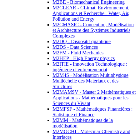
M2BE - Biomechanical Engineering
M2CLEAR - CLimat, Environnement,
Applications et Recherche - Water, Air,
Pollution and Energy
M2CMASIC - Conception, Modélisation
et Architecture des Systèmes Industriels
Complexes
M2DQ - Dispositif quantique
M2DS - Data Sciences
M2FM - Fluid Mechanics
M2HEP - High Energy physics
M2ITIE - Innovation Technologique :
ingénierie et entrepreneuriat
M2M4S - Modélisation Multiphysique
Multiéchelle des Matériaux et des
Structures
M2MAMSV - Master 2 Mathématiques et
Applications - Mathématiques pour les
Sciences du Vivant
M2MFSF - Mathématiques Financières :
Statistique et Finance
M2MM - Mathématiques de la
modélisation
M2MOCHI - Molecular Chemistry and
Interfaces