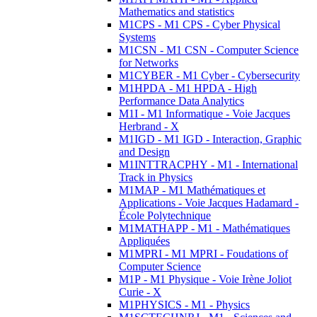
Mathematics and statistics
M1CPS - M1 CPS - Cyber Physical
Systems
M1CSN - M1 CSN - Computer Science
for Networks
M1CYBER - M1 Cyber - Cybersecurity
M1HPDA - M1 HPDA - High
Performance Data Analytics
M1I - M1 Informatique - Voie Jacques
Herbrand - X
M1IGD - M1 IGD - Interaction, Graphic
and Design
M1INTTRACPHY - M1 - International
Track in Physics
M1MAP - M1 Mathématiques et
Applications - Voie Jacques Hadamard -
École Polytechnique
M1MATHAPP - M1 - Mathématiques
Appliquées
M1MPRI - M1 MPRI - Foudations of
Computer Science
M1P - M1 Physique - Voie Irène Joliot
Curie - X
M1PHYSICS - M1 - Physics