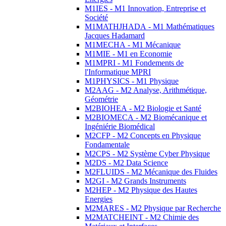
M1IES - M1 Innovation, Entreprise et
Société
M1MATHJHADA - M1 Mathématiques
Jacques Hadamard
M1MECHA - M1 Mécanique
M1MIE - M1 en Economie
M1MPRI - M1 Fondements de
l'Informatique MPRI
M1PHYSICS - M1 Physique
M2AAG - M2 Analyse, Arithmétique,
Géométrie
M2BIOHEA - M2 Biologie et Santé
M2BIOMECA - M2 Biomécanique et
Ingéniérie Biomédical
M2CFP - M2 Concepts en Physique
Fondamentale
M2CPS - M2 Système Cyber Physique
M2DS - M2 Data Science
M2FLUIDS - M2 Mécanique des Fluides
M2GI - M2 Grands Instruments
M2HEP - M2 Physique des Hautes
Energies
M2MARES - M2 Physique par Recherche
M2MATCHEINT - M2 Chimie des