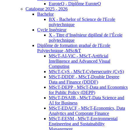
EuroteQ - Diplôme EuroteQ
Catalogue 2025 - 2026
Bachelor
BX - Bachelor of Science de l'Ecole
polytechnique
Cycle Ingénieur
X - Titre d’Ingénieur diplômé de l’École
polytechnique
Diplôme de formation gradué de l'Ecole
Polytechnique -MSc&T
MScT-AI-ViC - MScT-Artificial
Intelligence and Advanced Visual
Computing
MScT-CyS - MScT-Cybersecurity (CyS)
MScT-DDDF - MScT-Double Degree
Data and Finance (DDDF)
MScT-DEPP - MScT-Data and Economics
for Public Policy (DEPP)
MScT-DSAIB - MScT-Data Science and
AI for Business
MScT-EDACF - MScT-Economics, Data
Analytics and Corporate Finance
MScT-EESM - MScT-Environmental
Engineering and Sustainability
Management