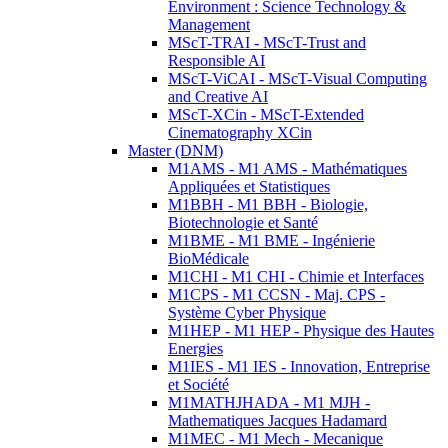
Environment : Science Technology &
Management
MScT-TRAI - MScT-Trust and
Responsible AI
MScT-ViCAI - MScT-Visual Computing
and Creative AI
MScT-XCin - MScT-Extended
Cinematography XCin
Master (DNM)
M1AMS - M1 AMS - Mathématiques
Appliquées et Statistiques
M1BBH - M1 BBH - Biologie,
Biotechnologie et Santé
M1BME - M1 BME - Ingénierie
BioMédicale
M1CHI - M1 CHI - Chimie et Interfaces
M1CPS - M1 CCSN - Maj. CPS -
Système Cyber Physique
M1HEP - M1 HEP - Physique des Hautes
Energies
M1IES - M1 IES - Innovation, Entreprise
et Société
M1MATHJHADA - M1 MJH -
Mathematiques Jacques Hadamard
M1MEC - M1 Mech - Mecanique