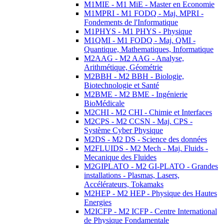
M1MIE - M1 MiE - Master en Economie
M1MPRI - M1 FODQ - Maj. MPRI -
Fondements de l'Informatique
M1PHYS - M1 PHYS - Physique
M1QMI - M1 FODQ - Maj. QMI -
Quantique, Mathematiques, Informatique
M2AAG - M2 AAG - Analyse,
Arithmétique, Géométrie
M2BBH - M2 BBH - Biologie,
Biotechnologie et Santé
M2BME - M2 BME - Ingénierie
BioMédicale
M2CHI - M2 CHI - Chimie et Interfaces
M2CPS - M2 CCSN - Maj. CPS -
Système Cyber Physique
M2DS - M2 DS - Science des données
M2FLUIDS - M2 Mech - Maj. Fluids -
Mecanique des Fluides
M2GIPLATO - M2 GI-PLATO - Grandes
installations - Plasmas, Lasers,
Accélérateurs, Tokamaks
M2HEP - M2 HEP - Physique des Hautes
Energies
M2ICFP - M2 ICFP - Centre International
de Physique Fondamentale