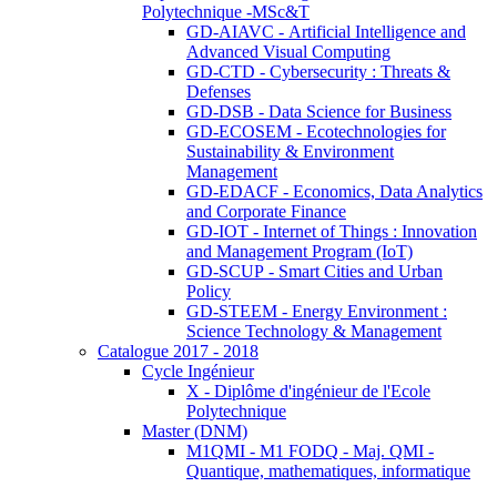
Polytechnique -MSc&T
GD-AIAVC - Artificial Intelligence and
Advanced Visual Computing
GD-CTD - Cybersecurity : Threats &
Defenses
GD-DSB - Data Science for Business
GD-ECOSEM - Ecotechnologies for
Sustainability & Environment
Management
GD-EDACF - Economics, Data Analytics
and Corporate Finance
GD-IOT - Internet of Things : Innovation
and Management Program (IoT)
GD-SCUP - Smart Cities and Urban
Policy
GD-STEEM - Energy Environment :
Science Technology & Management
Catalogue 2017 - 2018
Cycle Ingénieur
X - Diplôme d'ingénieur de l'Ecole
Polytechnique
Master (DNM)
M1QMI - M1 FODQ - Maj. QMI -
Quantique, mathematiques, informatique