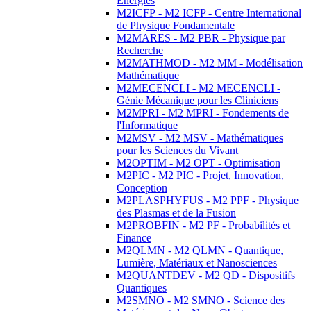
Energies
M2ICFP - M2 ICFP - Centre International
de Physique Fondamentale
M2MARES - M2 PBR - Physique par
Recherche
M2MATHMOD - M2 MM - Modélisation
Mathématique
M2MECENCLI - M2 MECENCLI -
Génie Mécanique pour les Cliniciens
M2MPRI - M2 MPRI - Fondements de
l'Informatique
M2MSV - M2 MSV - Mathématiques
pour les Sciences du Vivant
M2OPTIM - M2 OPT - Optimisation
M2PIC - M2 PIC - Projet, Innovation,
Conception
M2PLASPHYFUS - M2 PPF - Physique
des Plasmas et de la Fusion
M2PROBFIN - M2 PF - Probabilités et
Finance
M2QLMN - M2 QLMN - Quantique,
Lumière, Matériaux et Nanosciences
M2QUANTDEV - M2 QD - Dispositifs
Quantiques
M2SMNO - M2 SMNO - Science des