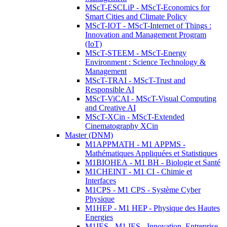
MScT-ESCLiP - MScT-Economics for
Smart Cities and Climate Policy
MScT-IOT - MScT-Internet of Things :
Innovation and Management Program
(IoT)
MScT-STEEM - MScT-Energy
Environment : Science Technology &
Management
MScT-TRAI - MScT-Trust and
Responsible AI
MScT-ViCAI - MScT-Visual Computing
and Creative AI
MScT-XCin - MScT-Extended
Cinematography XCin
Master (DNM)
M1APPMATH - M1 APPMS -
Mathématiques Appliquées et Statistiques
M1BIOHEA - M1 BH - Biologie et Santé
M1CHEINT - M1 CI - Chimie et
Interfaces
M1CPS - M1 CPS - Système Cyber
Physique
M1HEP - M1 HEP - Physique des Hautes
Energies
M1IES - M1 IES - Innovation, Entreprise