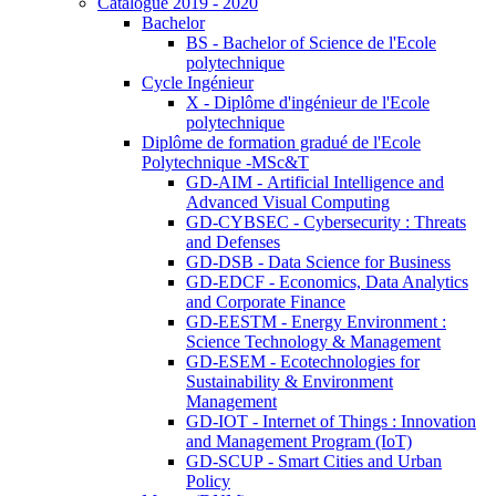
Catalogue 2019 - 2020
Bachelor
BS - Bachelor of Science de l'Ecole
polytechnique
Cycle Ingénieur
X - Diplôme d'ingénieur de l'Ecole
polytechnique
Diplôme de formation gradué de l'Ecole
Polytechnique -MSc&T
GD-AIM - Artificial Intelligence and
Advanced Visual Computing
GD-CYBSEC - Cybersecurity : Threats
and Defenses
GD-DSB - Data Science for Business
GD-EDCF - Economics, Data Analytics
and Corporate Finance
GD-EESTM - Energy Environment :
Science Technology & Management
GD-ESEM - Ecotechnologies for
Sustainability & Environment
Management
GD-IOT - Internet of Things : Innovation
and Management Program (IoT)
GD-SCUP - Smart Cities and Urban
Policy