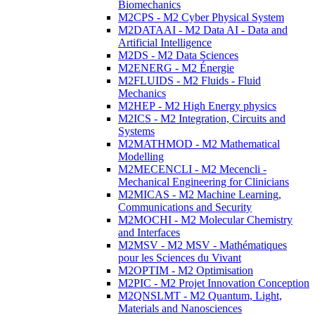
Biomechanics
M2CPS - M2 Cyber Physical System
M2DATAAI - M2 Data AI - Data and
Artificial Intelligence
M2DS - M2 Data Sciences
M2ENERG - M2 Énergie
M2FLUIDS - M2 Fluids - Fluid
Mechanics
M2HEP - M2 High Energy physics
M2ICS - M2 Integration, Circuits and
Systems
M2MATHMOD - M2 Mathematical
Modelling
M2MECENCLI - M2 Mecencli -
Mechanical Engineering for Clinicians
M2MICAS - M2 Machine Learning,
Communications and Security
M2MOCHI - M2 Molecular Chemistry
and Interfaces
M2MSV - M2 MSV - Mathématiques
pour les Sciences du Vivant
M2OPTIM - M2 Optimisation
M2PIC - M2 Projet Innovation Conception
M2QNSLMT - M2 Quantum, Light,
Materials and Nanosciences