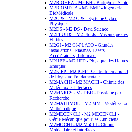
M2BIOHEA - M2 BH - Biologie et Santé
M2BIOMECA - M2 BME - Ingénierie
BioMédicale
M2CPS - M2 CPS - Système Cyber
Physique
M2DS - M2 DS - Data Science
M2FLUIDS - M2 Fluids - Mécanique des
Fluides
M2GI - M2 GI-PLATO - Grandes
installations - Plasmas, Lasers,
Accélérateurs, Tokamaks
M2HEP - M2 HEP - Physique des Hautes
Energies
M2ICFP - M2 ICFP - Centre International
de Physique Fondamentale
M2MACHI - M2 MACHI - Chimie des
Matériaux et Interfaces
M2MARES - M2 PBR - Physique par
Recherche
M2MATHMOD - M2 MM - Modélisation
Mathématique
M2MECENCLI - M2 MECENCLI -
Génie Mécanique pour les Cliniciens
M2MOCHI - M2 MoChI - Chimie
Moléculaire et Interfaces