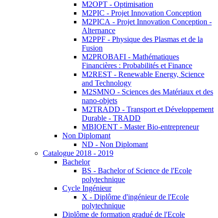
M2OPT - Optimisation
M2PIC - Projet Innovation Conception
M2PICA - Projet Innovation Conception -
Alternance
M2PPF - Physique des Plasmas et de la
Fusion
M2PROBAFI - Mathématiques
Financières : Probabilités et Finance
M2REST - Renewable Energy, Science
and Technology
M2SMNO - Sciences des Matériaux et des
nano-objets
M2TRADD - Transport et Développement
Durable - TRADD
MBIOENT - Master Bio-entrepreneur
Non Diplomant
ND - Non Diplomant
Catalogue 2018 - 2019
Bachelor
BS - Bachelor of Science de l'Ecole
polytechnique
Cycle Ingénieur
X - Diplôme d'ingénieur de l'Ecole
polytechnique
Diplôme de formation gradué de l'Ecole