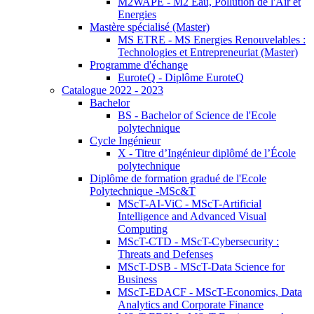
M2WAPE - M2 Eau, Pollution de l'Air et
Energies
Mastère spécialisé (Master)
MS ETRE - MS Energies Renouvelables :
Technologies et Entrepreneuriat (Master)
Programme d'échange
EuroteQ - Diplôme EuroteQ
Catalogue 2022 - 2023
Bachelor
BS - Bachelor of Science de l'Ecole
polytechnique
Cycle Ingénieur
X - Titre d’Ingénieur diplômé de l’École
polytechnique
Diplôme de formation gradué de l'Ecole
Polytechnique -MSc&T
MScT-AI-ViC - MScT-Artificial
Intelligence and Advanced Visual
Computing
MScT-CTD - MScT-Cybersecurity :
Threats and Defenses
MScT-DSB - MScT-Data Science for
Business
MScT-EDACF - MScT-Economics, Data
Analytics and Corporate Finance