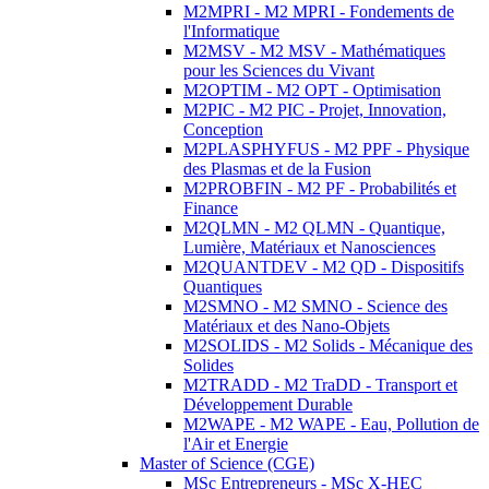
M2MPRI - M2 MPRI - Fondements de
l'Informatique
M2MSV - M2 MSV - Mathématiques
pour les Sciences du Vivant
M2OPTIM - M2 OPT - Optimisation
M2PIC - M2 PIC - Projet, Innovation,
Conception
M2PLASPHYFUS - M2 PPF - Physique
des Plasmas et de la Fusion
M2PROBFIN - M2 PF - Probabilités et
Finance
M2QLMN - M2 QLMN - Quantique,
Lumière, Matériaux et Nanosciences
M2QUANTDEV - M2 QD - Dispositifs
Quantiques
M2SMNO - M2 SMNO - Science des
Matériaux et des Nano-Objets
M2SOLIDS - M2 Solids - Mécanique des
Solides
M2TRADD - M2 TraDD - Transport et
Développement Durable
M2WAPE - M2 WAPE - Eau, Pollution de
l'Air et Energie
Master of Science (CGE)
MSc Entrepreneurs - MSc X-HEC