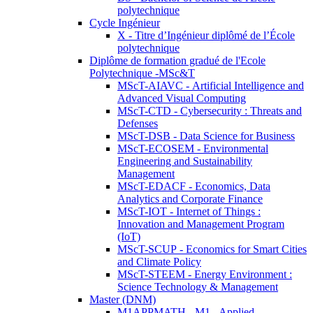
polytechnique
Cycle Ingénieur
X - Titre d’Ingénieur diplômé de l’École
polytechnique
Diplôme de formation gradué de l'Ecole
Polytechnique -MSc&T
MScT-AIAVC - Artificial Intelligence and
Advanced Visual Computing
MScT-CTD - Cybersecurity : Threats and
Defenses
MScT-DSB - Data Science for Business
MScT-ECOSEM - Environmental
Engineering and Sustainability
Management
MScT-EDACF - Economics, Data
Analytics and Corporate Finance
MScT-IOT - Internet of Things :
Innovation and Management Program
(IoT)
MScT-SCUP - Economics for Smart Cities
and Climate Policy
MScT-STEEM - Energy Environment :
Science Technology & Management
Master (DNM)
M1APPMATH - M1 - Applied