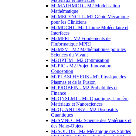
Matériaux et Interfaces
M2MATHMOD - M2 Modélisation
Mathématique
M2MECENCLI - M2 Génie Mécanique
pour les Cliniciens
M2MOCHI - M2 Chimie Moléculaire et
Interfaces
M2MPRI - M2 Fondements de
l'Informatique MPRI
M2MSV - M2 Mathématiques pour les
Sciences du Vivant
M2OPTIM - M2 Optimisation
M2PIC - M2 Projet, Innovation,
Conception
M2PLASPHYFUS - M2 Physique des
Plasmas et de la Fusion
M2PROBFIN - M2 Probabilités et
Finance
M2QNSLMT - M2 Quantique, Lumière,
Matériaux et Nanosciences
M2QUANTDEV - M2 Dispositifs
Quantiques
M2SMNO - M2 Science des Matériaux et
des Nano-Objets
M2SOLIDS - M2 Mécanique des Solides