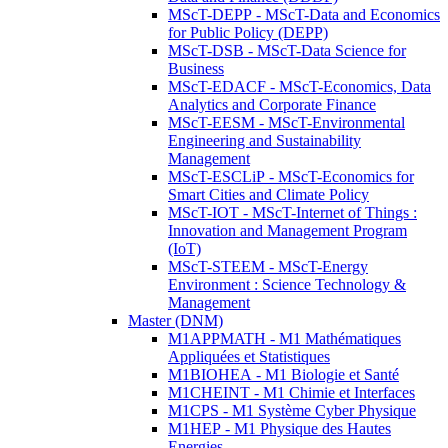
MScT-DEPP - MScT-Data and Economics
for Public Policy (DEPP)
MScT-DSB - MScT-Data Science for
Business
MScT-EDACF - MScT-Economics, Data
Analytics and Corporate Finance
MScT-EESM - MScT-Environmental
Engineering and Sustainability
Management
MScT-ESCLiP - MScT-Economics for
Smart Cities and Climate Policy
MScT-IOT - MScT-Internet of Things :
Innovation and Management Program
(IoT)
MScT-STEEM - MScT-Energy
Environment : Science Technology &
Management
Master (DNM)
M1APPMATH - M1 Mathématiques
Appliquées et Statistiques
M1BIOHEA - M1 Biologie et Santé
M1CHEINT - M1 Chimie et Interfaces
M1CPS - M1 Système Cyber Physique
M1HEP - M1 Physique des Hautes
Energies