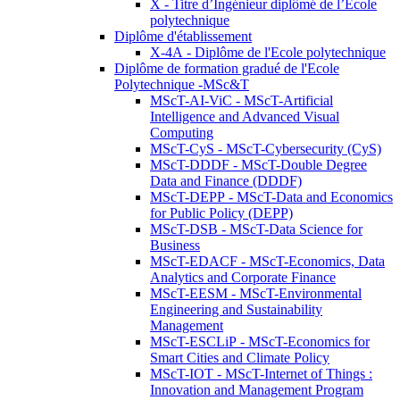
X - Titre d’Ingénieur diplômé de l’École
polytechnique
Diplôme d'établissement
X-4A - Diplôme de l'Ecole polytechnique
Diplôme de formation gradué de l'Ecole
Polytechnique -MSc&T
MScT-AI-ViC - MScT-Artificial
Intelligence and Advanced Visual
Computing
MScT-CyS - MScT-Cybersecurity (CyS)
MScT-DDDF - MScT-Double Degree
Data and Finance (DDDF)
MScT-DEPP - MScT-Data and Economics
for Public Policy (DEPP)
MScT-DSB - MScT-Data Science for
Business
MScT-EDACF - MScT-Economics, Data
Analytics and Corporate Finance
MScT-EESM - MScT-Environmental
Engineering and Sustainability
Management
MScT-ESCLiP - MScT-Economics for
Smart Cities and Climate Policy
MScT-IOT - MScT-Internet of Things :
Innovation and Management Program