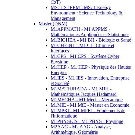
(IoT)
MScT-STEEM - MScT-Energy
Environment : Science Technology &
Management
Master (DNM)
M1APPMATH - M1 APPMS -
Mathématiques Appliquées et Statistiques
M1BIOHEA - M1 BH - Biologie et Santé
M1CHEINT - M1 CI - Chimie et
Interfaces
M1CPS - M1 CPS - Système Cyber
Physique
M1HEP - M1 HEP - Physique des Hautes
Energies
M1IES - M1 IES - Innovation, Entreprise
et Société
M1MATHJHADA - M1 MJH -
Mathématiques Jacques Hadamard
M1MECHA - M1 Mech - Mécanique
M1MIE - M1 MiE - Master en Economie
M1MPRI - M1 MPRI - Fondements de
l'Informatique
M1PHYSICS - M1 PHYS - Physique
M2AAG - M2 AAG - Analyse,
Arithmétique, Géométrie