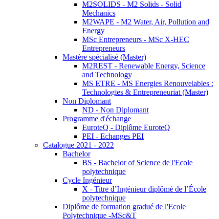
M2SOLIDS - M2 Solids - Solid
Mechanics
M2WAPE - M2 Water, Air, Pollution and
Energy
MSc Entrepreneurs - MSc X-HEC
Entrepreneurs
Mastère spécialisé (Master)
M2REST - Renewable Energy, Science
and Technology
MS ETRE - MS Energies Renouvelables :
Technologies & Entrepreneuriat (Master)
Non Diplomant
ND - Non Diplomant
Programme d'échange
EuroteQ - Diplôme EuroteQ
PEI - Echanges PEI
Catalogue 2021 - 2022
Bachelor
BS - Bachelor of Science de l'Ecole
polytechnique
Cycle Ingénieur
X - Titre d’Ingénieur diplômé de l’École
polytechnique
Diplôme de formation gradué de l'Ecole
Polytechnique -MSc&T