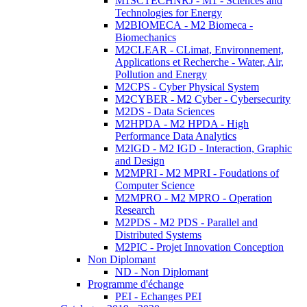
M1SCTECHNRJ - M1 - Sciences and
Technologies for Energy
M2BIOMECA - M2 Biomeca -
Biomechanics
M2CLEAR - CLimat, Environnement,
Applications et Recherche - Water, Air,
Pollution and Energy
M2CPS - Cyber Physical System
M2CYBER - M2 Cyber - Cybersecurity
M2DS - Data Sciences
M2HPDA - M2 HPDA - High
Performance Data Analytics
M2IGD - M2 IGD - Interaction, Graphic
and Design
M2MPRI - M2 MPRI - Foudations of
Computer Science
M2MPRO - M2 MPRO - Operation
Research
M2PDS - M2 PDS - Parallel and
Distributed Systems
M2PIC - Projet Innovation Conception
Non Diplomant
ND - Non Diplomant
Programme d'échange
PEI - Echanges PEI