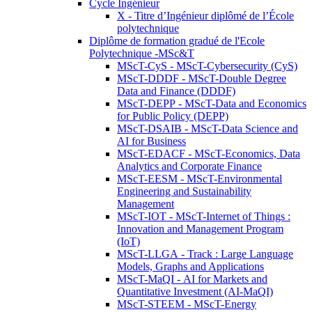
Cycle Ingénieur
X - Titre d’Ingénieur diplômé de l’École
polytechnique
Diplôme de formation gradué de l'Ecole
Polytechnique -MSc&T
MScT-CyS - MScT-Cybersecurity (CyS)
MScT-DDDF - MScT-Double Degree
Data and Finance (DDDF)
MScT-DEPP - MScT-Data and Economics
for Public Policy (DEPP)
MScT-DSAIB - MScT-Data Science and
AI for Business
MScT-EDACF - MScT-Economics, Data
Analytics and Corporate Finance
MScT-EESM - MScT-Environmental
Engineering and Sustainability
Management
MScT-IOT - MScT-Internet of Things :
Innovation and Management Program
(IoT)
MScT-LLGA - Track : Large Language
Models, Graphs and Applications
MScT-MaQI - AI for Markets and
Quantitative Investment (AI-MaQI)
MScT-STEEM - MScT-Energy