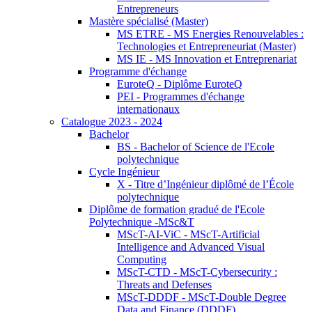
Entrepreneurs
Mastère spécialisé (Master)
MS ETRE - MS Energies Renouvelables :
Technologies et Entrepreneuriat (Master)
MS IE - MS Innovation et Entreprenariat
Programme d'échange
EuroteQ - Diplôme EuroteQ
PEI - Programmes d'échange
internationaux
Catalogue 2023 - 2024
Bachelor
BS - Bachelor of Science de l'Ecole
polytechnique
Cycle Ingénieur
X - Titre d’Ingénieur diplômé de l’École
polytechnique
Diplôme de formation gradué de l'Ecole
Polytechnique -MSc&T
MScT-AI-ViC - MScT-Artificial
Intelligence and Advanced Visual
Computing
MScT-CTD - MScT-Cybersecurity :
Threats and Defenses
MScT-DDDF - MScT-Double Degree
Data and Finance (DDDF)