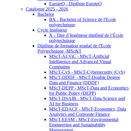
EuroteQ - Diplôme EuroteQ
Catalogue 2025 - 2026
Bachelor
BX - Bachelor of Science de l'Ecole
polytechnique
Cycle Ingénieur
X - Titre d’Ingénieur diplômé de l’École
polytechnique
Diplôme de formation gradué de l'Ecole
Polytechnique -MSc&T
MScT-AI-ViC - MScT-Artificial
Intelligence and Advanced Visual
Computing
MScT-CyS - MScT-Cybersecurity (CyS)
MScT-DDDF - MScT-Double Degree
Data and Finance (DDDF)
MScT-DEPP - MScT-Data and Economics
for Public Policy (DEPP)
MScT-DSAIB - MScT-Data Science and
AI for Business
MScT-EDACF - MScT-Economics, Data
Analytics and Corporate Finance
MScT-EESM - MScT-Environmental
Engineering and Sustainability
Management