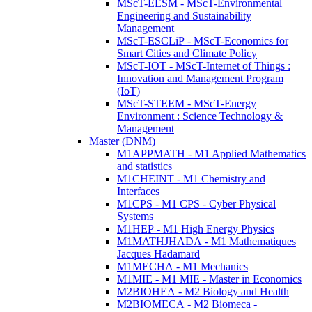
MScT-EESM - MScT-Environmental
Engineering and Sustainability
Management
MScT-ESCLiP - MScT-Economics for
Smart Cities and Climate Policy
MScT-IOT - MScT-Internet of Things :
Innovation and Management Program
(IoT)
MScT-STEEM - MScT-Energy
Environment : Science Technology &
Management
Master (DNM)
M1APPMATH - M1 Applied Mathematics
and statistics
M1CHEINT - M1 Chemistry and
Interfaces
M1CPS - M1 CPS - Cyber Physical
Systems
M1HEP - M1 High Energy Physics
M1MATHJHADA - M1 Mathematiques
Jacques Hadamard
M1MECHA - M1 Mechanics
M1MIE - M1 MIE - Master in Economics
M2BIOHEA - M2 Biology and Health
M2BIOMECA - M2 Biomeca -