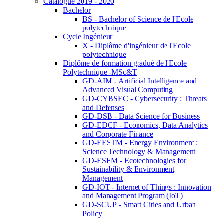
Catalogue 2019 - 2020
Bachelor
BS - Bachelor of Science de l'Ecole
polytechnique
Cycle Ingénieur
X - Diplôme d'ingénieur de l'Ecole
polytechnique
Diplôme de formation gradué de l'Ecole
Polytechnique -MSc&T
GD-AIM - Artificial Intelligence and
Advanced Visual Computing
GD-CYBSEC - Cybersecurity : Threats
and Defenses
GD-DSB - Data Science for Business
GD-EDCF - Economics, Data Analytics
and Corporate Finance
GD-EESTM - Energy Environment :
Science Technology & Management
GD-ESEM - Ecotechnologies for
Sustainability & Environment
Management
GD-IOT - Internet of Things : Innovation
and Management Program (IoT)
GD-SCUP - Smart Cities and Urban
Policy