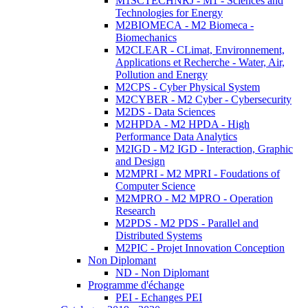
M1SCTECHNRJ - M1 - Sciences and
Technologies for Energy
M2BIOMECA - M2 Biomeca -
Biomechanics
M2CLEAR - CLimat, Environnement,
Applications et Recherche - Water, Air,
Pollution and Energy
M2CPS - Cyber Physical System
M2CYBER - M2 Cyber - Cybersecurity
M2DS - Data Sciences
M2HPDA - M2 HPDA - High
Performance Data Analytics
M2IGD - M2 IGD - Interaction, Graphic
and Design
M2MPRI - M2 MPRI - Foudations of
Computer Science
M2MPRO - M2 MPRO - Operation
Research
M2PDS - M2 PDS - Parallel and
Distributed Systems
M2PIC - Projet Innovation Conception
Non Diplomant
ND - Non Diplomant
Programme d'échange
PEI - Echanges PEI