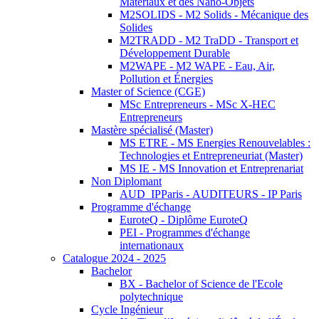
Matériaux et des Nano-Objets
M2SOLIDS - M2 Solids - Mécanique des
Solides
M2TRADD - M2 TraDD - Transport et
Développement Durable
M2WAPE - M2 WAPE - Eau, Air,
Pollution et Énergies
Master of Science (CGE)
MSc Entrepreneurs - MSc X-HEC
Entrepreneurs
Mastère spécialisé (Master)
MS ETRE - MS Energies Renouvelables :
Technologies et Entrepreneuriat (Master)
MS IE - MS Innovation et Entreprenariat
Non Diplomant
AUD_IPParis - AUDITEURS - IP Paris
Programme d'échange
EuroteQ - Diplôme EuroteQ
PEI - Programmes d'échange
internationaux
Catalogue 2024 - 2025
Bachelor
BX - Bachelor of Science de l'Ecole
polytechnique
Cycle Ingénieur