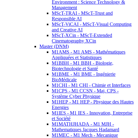
Environment : Science Technology &
Management
MScT-TRAI - MScT-Trust and
Responsible AI
MScT-ViCAI - MScT-Visual Computing
and Creative AI
MScT-XCin - MScT-Extended
Cinematography XCin
Master (DNM)
M1AMS - M1 AMS - Mathématiques
Appliquées et Statistiques
M1BBH - M1 BBH - Biologie,
Biotechnologie et Santé
M1BME - M1 BME - Ingénierie
BioMédicale
M1CHI - M1 CHI - Chimie et Interfaces
M1CPS - M1 CCSN - Maj. CPS -
Système Cyber Physique
M1HEP - M1 HEP - Physique des Hautes
Energies
M1IES - M1 IES - Innovation, Entreprise
et Société
M1MATHJHADA - M1 MJH -
Mathematiques Jacques Hadamard
M1MEC - M1 Mech - Mecanique