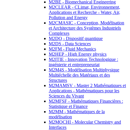
M2BE - Biomechanical Engineering
M2CLEAR - CLimat, Environnement,
Applications et Recherche - Water, Air,
Pollution and Energy
M2CMASIC - Conception, Modélisation
et Architecture des Systèmes Industriels
Complexes
M2DQ - Dispositif quantique
M2DS - Data Sciences
M2FM - Fluid Mechanics
M2HEP - High Energy physics
M2ITIE - Innovation Technologique :
ingénierie et entrepreneuriat
M2M4S - Modélisation Multiphysique
Multiéchelle des Matériaux et des
Structures
M2MAMSV - Master 2 Mathématiques et
Applications - Mathématiques pour les
Sciences du Vivant
M2MFSF - Mathématiques Financières :
Statistique et Finance
M2MM - Mathématiques de la
modélisation
M2MOCHI - Molecular Chemistry and
Interfaces