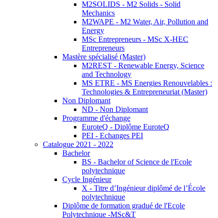
M2SOLIDS - M2 Solids - Solid
Mechanics
M2WAPE - M2 Water, Air, Pollution and
Energy
MSc Entrepreneurs - MSc X-HEC
Entrepreneurs
Mastère spécialisé (Master)
M2REST - Renewable Energy, Science
and Technology
MS ETRE - MS Energies Renouvelables :
Technologies & Entrepreneuriat (Master)
Non Diplomant
ND - Non Diplomant
Programme d'échange
EuroteQ - Diplôme EuroteQ
PEI - Echanges PEI
Catalogue 2021 - 2022
Bachelor
BS - Bachelor of Science de l'Ecole
polytechnique
Cycle Ingénieur
X - Titre d’Ingénieur diplômé de l’École
polytechnique
Diplôme de formation gradué de l'Ecole
Polytechnique -MSc&T