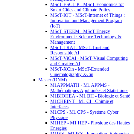
MScT-ESCLiP - MScT-Economics for
Smart Cities and Climate Policy
MScT-IOT - MScT-Internet of Things :
Innovation and Management Program
(IoT)
MScT-STEEM - MScT-Energy
Environment : Science Technology &
Management
MScT-TRAI - MScT-Trust and
Responsible AI
MScT-ViCAI - MScT-Visual Computing
and Creative AI
MScT-XCin - MScT-Extended
Cinematography XCin
Master (DNM)
M1APPMATH - M1 APPMS -
Mathématiques Appliquées et Statistiques
M1BIOHEA - M1 BH - Biologie et Santé
M1CHEINT - M1 CI - Chimie et
Interfaces
M1CPS - M1 CPS - Système Cyber
Physique
M1HEP - M1 HEP - Physique des Hautes
Energies
M1IES - M1 IES - Innovation, Entreprise