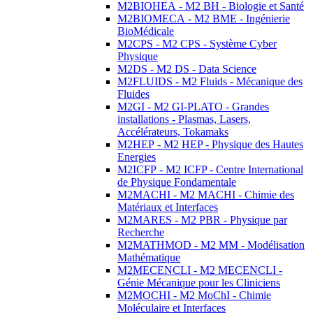
M2BIOHEA - M2 BH - Biologie et Santé
M2BIOMECA - M2 BME - Ingénierie
BioMédicale
M2CPS - M2 CPS - Système Cyber
Physique
M2DS - M2 DS - Data Science
M2FLUIDS - M2 Fluids - Mécanique des
Fluides
M2GI - M2 GI-PLATO - Grandes
installations - Plasmas, Lasers,
Accélérateurs, Tokamaks
M2HEP - M2 HEP - Physique des Hautes
Energies
M2ICFP - M2 ICFP - Centre International
de Physique Fondamentale
M2MACHI - M2 MACHI - Chimie des
Matériaux et Interfaces
M2MARES - M2 PBR - Physique par
Recherche
M2MATHMOD - M2 MM - Modélisation
Mathématique
M2MECENCLI - M2 MECENCLI -
Génie Mécanique pour les Cliniciens
M2MOCHI - M2 MoChI - Chimie
Moléculaire et Interfaces