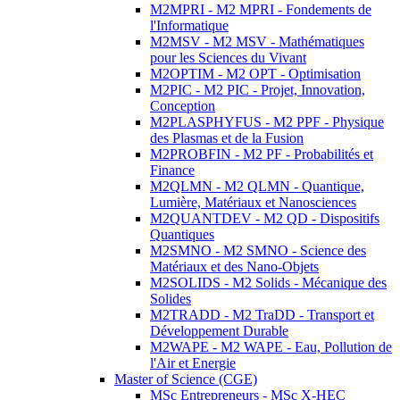
M2MPRI - M2 MPRI - Fondements de
l'Informatique
M2MSV - M2 MSV - Mathématiques
pour les Sciences du Vivant
M2OPTIM - M2 OPT - Optimisation
M2PIC - M2 PIC - Projet, Innovation,
Conception
M2PLASPHYFUS - M2 PPF - Physique
des Plasmas et de la Fusion
M2PROBFIN - M2 PF - Probabilités et
Finance
M2QLMN - M2 QLMN - Quantique,
Lumière, Matériaux et Nanosciences
M2QUANTDEV - M2 QD - Dispositifs
Quantiques
M2SMNO - M2 SMNO - Science des
Matériaux et des Nano-Objets
M2SOLIDS - M2 Solids - Mécanique des
Solides
M2TRADD - M2 TraDD - Transport et
Développement Durable
M2WAPE - M2 WAPE - Eau, Pollution de
l'Air et Energie
Master of Science (CGE)
MSc Entrepreneurs - MSc X-HEC