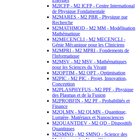
Energies
M2ICFP - M2 ICFP - Centre International
de Physique Fondamentale
M2MARES - M2 PBR - Physique par
Recherche
M2MATHMOD - M2 MM - Modélisation
Mathématique
M2MECENCLI - M2 MECENCLI -
Génie Mécanique pour les Cliniciens
M2MPRI - M2 MPRI - Fondements de
l'Informatique
M2MSV - M2 MSV - Mathématiques
pour les Sciences du Vivant
M2OPTIM - M2 OPT - Optimisation
M2PIC - M2 PIC - Projet, Innovation,
Conception
M2PLASPHYFUS - M2 PPF - Physique
des Plasmas et de la Fusion
M2PROBFIN - M2 PF - Probabilités et
Finance
M2QLMN - M2 QLMN - Quantique,
Lumière, Matériaux et Nanosciences
M2QUANTDEV - M2 QD - Dispositifs
Quantiques
M2SMNO - M2 SMNO - Science des