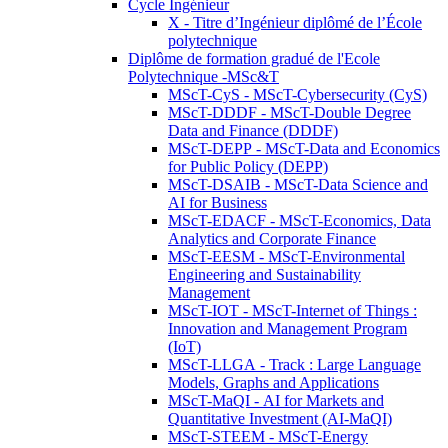
Cycle Ingénieur
X - Titre d’Ingénieur diplômé de l’École
polytechnique
Diplôme de formation gradué de l'Ecole
Polytechnique -MSc&T
MScT-CyS - MScT-Cybersecurity (CyS)
MScT-DDDF - MScT-Double Degree
Data and Finance (DDDF)
MScT-DEPP - MScT-Data and Economics
for Public Policy (DEPP)
MScT-DSAIB - MScT-Data Science and
AI for Business
MScT-EDACF - MScT-Economics, Data
Analytics and Corporate Finance
MScT-EESM - MScT-Environmental
Engineering and Sustainability
Management
MScT-IOT - MScT-Internet of Things :
Innovation and Management Program
(IoT)
MScT-LLGA - Track : Large Language
Models, Graphs and Applications
MScT-MaQI - AI for Markets and
Quantitative Investment (AI-MaQI)
MScT-STEEM - MScT-Energy