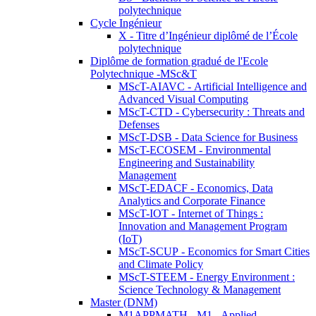
polytechnique
Cycle Ingénieur
X - Titre d’Ingénieur diplômé de l’École
polytechnique
Diplôme de formation gradué de l'Ecole
Polytechnique -MSc&T
MScT-AIAVC - Artificial Intelligence and
Advanced Visual Computing
MScT-CTD - Cybersecurity : Threats and
Defenses
MScT-DSB - Data Science for Business
MScT-ECOSEM - Environmental
Engineering and Sustainability
Management
MScT-EDACF - Economics, Data
Analytics and Corporate Finance
MScT-IOT - Internet of Things :
Innovation and Management Program
(IoT)
MScT-SCUP - Economics for Smart Cities
and Climate Policy
MScT-STEEM - Energy Environment :
Science Technology & Management
Master (DNM)
M1APPMATH - M1 - Applied