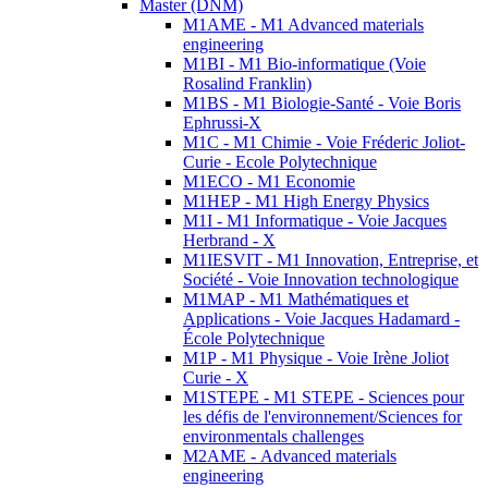
Master (DNM)
M1AME - M1 Advanced materials
engineering
M1BI - M1 Bio-informatique (Voie
Rosalind Franklin)
M1BS - M1 Biologie-Santé - Voie Boris
Ephrussi-X
M1C - M1 Chimie - Voie Fréderic Joliot-
Curie - Ecole Polytechnique
M1ECO - M1 Economie
M1HEP - M1 High Energy Physics
M1I - M1 Informatique - Voie Jacques
Herbrand - X
M1IESVIT - M1 Innovation, Entreprise, et
Société - Voie Innovation technologique
M1MAP - M1 Mathématiques et
Applications - Voie Jacques Hadamard -
École Polytechnique
M1P - M1 Physique - Voie Irène Joliot
Curie - X
M1STEPE - M1 STEPE - Sciences pour
les défis de l'environnement/Sciences for
environmentals challenges
M2AME - Advanced materials
engineering