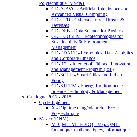
Polytechnique -MSc&T
GD-AIAVC - Artificial Intelligence and
Advanced Visual Computing
GD-CTD - Cybersecurity : Threats &
Defenses
GD-DSB - Data Science for Business
GD-ECOSEM - Ecotechnologies for
Sustainability & Environment
Management
GD-EDACF - Economics, Data Analytics
and Corporate Finance
GD-IOT - Internet of Things : Innovation
and Management Program (IoT)
GD-SCUP - Smart Cities and Urban
Policy
GD-STEEM - Energy Environment :
Science Technology & Management
Catalogue 2017 - 2018
Cycle Ingénieur
X - Diplôme d'ingénieur de l'Ecole
Polytechnique
Master (DNM)
M1QMI - M1 FODQ - Maj. QMI -
Quantique, mathematiques, informatique