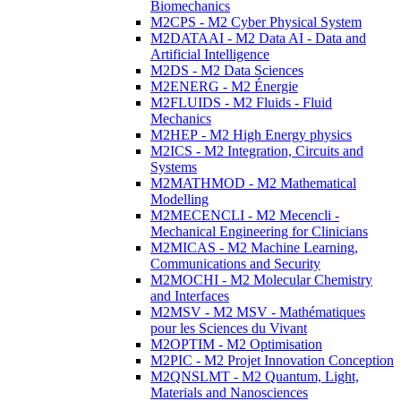
Biomechanics
M2CPS - M2 Cyber Physical System
M2DATAAI - M2 Data AI - Data and
Artificial Intelligence
M2DS - M2 Data Sciences
M2ENERG - M2 Énergie
M2FLUIDS - M2 Fluids - Fluid
Mechanics
M2HEP - M2 High Energy physics
M2ICS - M2 Integration, Circuits and
Systems
M2MATHMOD - M2 Mathematical
Modelling
M2MECENCLI - M2 Mecencli -
Mechanical Engineering for Clinicians
M2MICAS - M2 Machine Learning,
Communications and Security
M2MOCHI - M2 Molecular Chemistry
and Interfaces
M2MSV - M2 MSV - Mathématiques
pour les Sciences du Vivant
M2OPTIM - M2 Optimisation
M2PIC - M2 Projet Innovation Conception
M2QNSLMT - M2 Quantum, Light,
Materials and Nanosciences