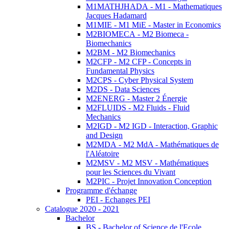
M1MATHJHADA - M1 - Mathematiques
Jacques Hadamard
M1MIE - M1 MiE - Master in Economics
M2BIOMECA - M2 Biomeca -
Biomechanics
M2BM - M2 Biomechanics
M2CFP - M2 CFP - Concepts in
Fundamental Physics
M2CPS - Cyber Physical System
M2DS - Data Sciences
M2ENERG - Master 2 Énergie
M2FLUIDS - M2 Fluids - Fluid
Mechanics
M2IGD - M2 IGD - Interaction, Graphic
and Design
M2MDA - M2 MdA - Mathématiques de
l'Aléatoire
M2MSV - M2 MSV - Mathématiques
pour les Sciences du Vivant
M2PIC - Projet Innovation Conception
Programme d'échange
PEI - Echanges PEI
Catalogue 2020 - 2021
Bachelor
BS - Bachelor of Science de l'Ecole