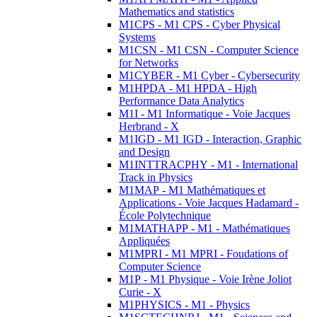
Mathematics and statistics
M1CPS - M1 CPS - Cyber Physical
Systems
M1CSN - M1 CSN - Computer Science
for Networks
M1CYBER - M1 Cyber - Cybersecurity
M1HPDA - M1 HPDA - High
Performance Data Analytics
M1I - M1 Informatique - Voie Jacques
Herbrand - X
M1IGD - M1 IGD - Interaction, Graphic
and Design
M1INTTRACPHY - M1 - International
Track in Physics
M1MAP - M1 Mathématiques et
Applications - Voie Jacques Hadamard -
École Polytechnique
M1MATHAPP - M1 - Mathématiques
Appliquées
M1MPRI - M1 MPRI - Foudations of
Computer Science
M1P - M1 Physique - Voie Irène Joliot
Curie - X
M1PHYSICS - M1 - Physics