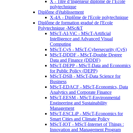
X - Titre d’Ingénieur diplômé de l’École
polytechnique
Diplôme d'établissement
X-4A - Diplôme de l'Ecole polytechnique
Diplôme de formation gradué de l'Ecole
Polytechnique -MSc&T
MScT-AI-ViC - MScT-Artificial
Intelligence and Advanced Visual
Computing
MScT-CyS - MScT-Cybersecurity (CyS)
MScT-DDDF - MScT-Double Degree
Data and Finance (DDDF)
MScT-DEPP - MScT-Data and Economics
for Public Policy (DEPP)
MScT-DSB - MScT-Data Science for
Business
MScT-EDACF - MScT-Economics, Data
Analytics and Corporate Finance
MScT-EESM - MScT-Environmental
Engineering and Sustainability
Management
MScT-ESCLiP - MScT-Economics for
Smart Cities and Climate Policy
MScT-IOT - MScT-Internet of Things :
Innovation and Management Program