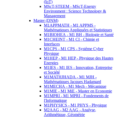
(IoT)
MScT-STEEM - MScT-Energy
Environment : Science Technology &
Management
Master (DNM)
M1APPMATH - M1 APPMS -
Mathématiques Appliquées et Statistiques
M1BIOHEA - M1 BH - Biologie et Santé
M1CHEINT - M1 CI - Chimie et
Interfaces
M1CPS - M1 CPS - Système Cyber
Physique
M1HEP - M1 HEP - Physique des Hautes
Energies
M1IES - M1 IES - Innovation, Entreprise
et Société
M1MATHJHADA - M1 MJH -
Mathématiques Jacques Hadamard
M1MECHA - M1 Mech - Mécanique
M1MIE - M1 MiE - Master en Economie
M1MPRI - M1 MPRI - Fondements de
l'Informatique
M1PHYSICS - M1 PHYS - Physique
M2AAG - M2 AAG - Analyse,
Arithmétique, Géométrie