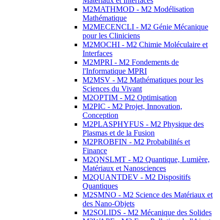
Matériaux et Interfaces
M2MATHMOD - M2 Modélisation
Mathématique
M2MECENCLI - M2 Génie Mécanique
pour les Cliniciens
M2MOCHI - M2 Chimie Moléculaire et
Interfaces
M2MPRI - M2 Fondements de
l'Informatique MPRI
M2MSV - M2 Mathématiques pour les
Sciences du Vivant
M2OPTIM - M2 Optimisation
M2PIC - M2 Projet, Innovation,
Conception
M2PLASPHYFUS - M2 Physique des
Plasmas et de la Fusion
M2PROBFIN - M2 Probabilités et
Finance
M2QNSLMT - M2 Quantique, Lumière,
Matériaux et Nanosciences
M2QUANTDEV - M2 Dispositifs
Quantiques
M2SMNO - M2 Science des Matériaux et
des Nano-Objets
M2SOLIDS - M2 Mécanique des Solides