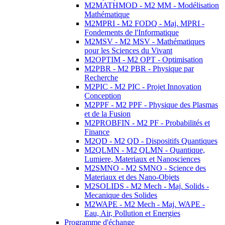
M2MATHMOD - M2 MM - Modélisation
Mathématique
M2MPRI - M2 FODQ - Maj. MPRI -
Fondements de l'Informatique
M2MSV - M2 MSV - Mathématiques
pour les Sciences du Vivant
M2OPTIM - M2 OPT - Optimisation
M2PBR - M2 PBR - Physique par
Recherche
M2PIC - M2 PIC - Projet Innovation
Conception
M2PPF - M2 PPF - Physique des Plasmas
et de la Fusion
M2PROBFIN - M2 PF - Probabilités et
Finance
M2QD - M2 QD - Dispositifs Quantiques
M2QLMN - M2 QLMN - Quantique,
Lumiere, Materiaux et Nanosciences
M2SMNO - M2 SMNO - Science des
Materiaux et des Nano-Objets
M2SOLIDS - M2 Mech - Maj. Solids -
Mecanique des Solides
M2WAPE - M2 Mech - Maj. WAPE -
Eau, Air, Pollution et Energies
Programme d'échange