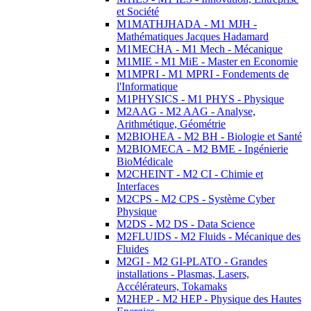
et Société
M1MATHJHADA - M1 MJH -
Mathématiques Jacques Hadamard
M1MECHA - M1 Mech - Mécanique
M1MIE - M1 MiE - Master en Economie
M1MPRI - M1 MPRI - Fondements de
l'Informatique
M1PHYSICS - M1 PHYS - Physique
M2AAG - M2 AAG - Analyse,
Arithmétique, Géométrie
M2BIOHEA - M2 BH - Biologie et Santé
M2BIOMECA - M2 BME - Ingénierie
BioMédicale
M2CHEINT - M2 CI - Chimie et
Interfaces
M2CPS - M2 CPS - Système Cyber
Physique
M2DS - M2 DS - Data Science
M2FLUIDS - M2 Fluids - Mécanique des
Fluides
M2GI - M2 GI-PLATO - Grandes
installations - Plasmas, Lasers,
Accélérateurs, Tokamaks
M2HEP - M2 HEP - Physique des Hautes