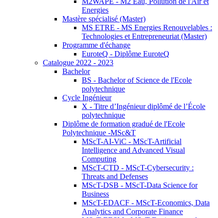
M2WAPE - M2 Eau, Pollution de l'Air et
Energies
Mastère spécialisé (Master)
MS ETRE - MS Energies Renouvelables :
Technologies et Entrepreneuriat (Master)
Programme d'échange
EuroteQ - Diplôme EuroteQ
Catalogue 2022 - 2023
Bachelor
BS - Bachelor of Science de l'Ecole
polytechnique
Cycle Ingénieur
X - Titre d’Ingénieur diplômé de l’École
polytechnique
Diplôme de formation gradué de l'Ecole
Polytechnique -MSc&T
MScT-AI-ViC - MScT-Artificial
Intelligence and Advanced Visual
Computing
MScT-CTD - MScT-Cybersecurity :
Threats and Defenses
MScT-DSB - MScT-Data Science for
Business
MScT-EDACF - MScT-Economics, Data
Analytics and Corporate Finance