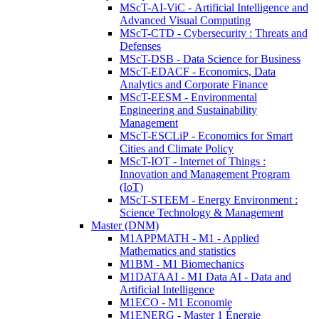
MScT-AI-ViC - Artificial Intelligence and
Advanced Visual Computing
MScT-CTD - Cybersecurity : Threats and
Defenses
MScT-DSB - Data Science for Business
MScT-EDACF - Economics, Data
Analytics and Corporate Finance
MScT-EESM - Environmental
Engineering and Sustainability
Management
MScT-ESCLiP - Economics for Smart
Cities and Climate Policy
MScT-IOT - Internet of Things :
Innovation and Management Program
(IoT)
MScT-STEEM - Energy Environment :
Science Technology & Management
Master (DNM)
M1APPMATH - M1 - Applied
Mathematics and statistics
M1BM - M1 Biomechanics
M1DATAAI - M1 Data AI - Data and
Artificial Intelligence
M1ECO - M1 Economie
M1ENERG - Master 1 Énergie