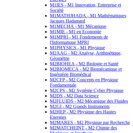
M1IES - M1 Innovation, Entreprise et
Société
M1MATHJHADA - M1 Mathématiques
Jacques Hadamard
M1MECHA - M1 Mécanique
M1MIE - M1 en Economie
M1MPRI - M1 Fondements de
l'Informatique MPRI
M1PHYSICS - M1 Physique
M2AAG - M2 Analyse, Arithmétique,
Géométrie
M2BIOHEA - M2 Biologie et Santé
M2BIOMECA - M2 Biomécanique et
Ingéniérie Biomédical
M2CFP - M2 Concepts en Physique
Fondamentale
M2CPS - M2 Système Cyber Physique
M2DS - M2 Data Science
M2FLUIDS - M2 Mécanique des Fluides
M2GI - M2 Grands Instruments
M2HEP - M2 Physique des Hautes
Energies
M2MARES - M2 Physique par Recherche
M2MATCHEINT - M2 Chimie des