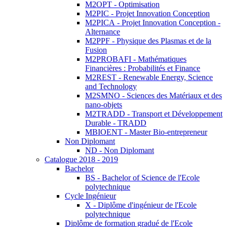
M2OPT - Optimisation
M2PIC - Projet Innovation Conception
M2PICA - Projet Innovation Conception -
Alternance
M2PPF - Physique des Plasmas et de la
Fusion
M2PROBAFI - Mathématiques
Financières : Probabilités et Finance
M2REST - Renewable Energy, Science
and Technology
M2SMNO - Sciences des Matériaux et des
nano-objets
M2TRADD - Transport et Développement
Durable - TRADD
MBIOENT - Master Bio-entrepreneur
Non Diplomant
ND - Non Diplomant
Catalogue 2018 - 2019
Bachelor
BS - Bachelor of Science de l'Ecole
polytechnique
Cycle Ingénieur
X - Diplôme d'ingénieur de l'Ecole
polytechnique
Diplôme de formation gradué de l'Ecole