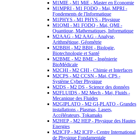
M1MIE - M1 MiE - Master en Economie
M1MPRI - M1 FODQ - Maj. MPRI -
Fondements de l'Informatique
M1PHYS - M1 PHYS - Physique
M1QMI - M1 FODQ - Maj. QMI -
Quantique, Mathematiques, Informatique
M2AAG - M2 AAG - Analyse,
Arithmétique, Géométrie
M2BBH - M2 BBH - Biologie,
Biotechnologie et Santé
M2BME - M2 BME - Ingénierie
BioMédicale
M2CHI - M2 CHI - Chimie et Interfaces
M2CPS - M2 CCSN - Maj. CPS -
Système Cyber Physique
M2DS - M2 DS - Science des données
M2FLUIDS - M2 Mech - Maj. Fluids -
Mecanique des Fluides
M2GIPLATO - M2 GI-PLATO - Grandes
installations - Plasmas, Lasers,
Accélérateurs, Tokamaks
M2HEP - M2 HEP - Physique des Hautes
Energies
M2ICFP - M2 ICFP - Centre International
de Physique Fondamentale