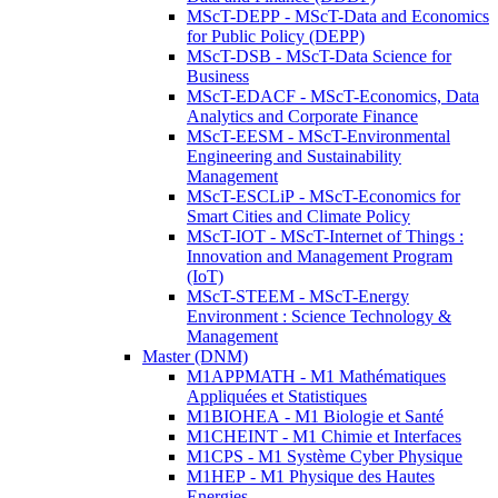
MScT-DEPP - MScT-Data and Economics
for Public Policy (DEPP)
MScT-DSB - MScT-Data Science for
Business
MScT-EDACF - MScT-Economics, Data
Analytics and Corporate Finance
MScT-EESM - MScT-Environmental
Engineering and Sustainability
Management
MScT-ESCLiP - MScT-Economics for
Smart Cities and Climate Policy
MScT-IOT - MScT-Internet of Things :
Innovation and Management Program
(IoT)
MScT-STEEM - MScT-Energy
Environment : Science Technology &
Management
Master (DNM)
M1APPMATH - M1 Mathématiques
Appliquées et Statistiques
M1BIOHEA - M1 Biologie et Santé
M1CHEINT - M1 Chimie et Interfaces
M1CPS - M1 Système Cyber Physique
M1HEP - M1 Physique des Hautes
Energies