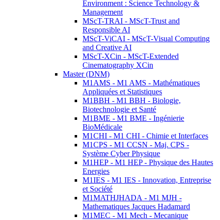
Environment : Science Technology &
Management
MScT-TRAI - MScT-Trust and
Responsible AI
MScT-ViCAI - MScT-Visual Computing
and Creative AI
MScT-XCin - MScT-Extended
Cinematography XCin
Master (DNM)
M1AMS - M1 AMS - Mathématiques
Appliquées et Statistiques
M1BBH - M1 BBH - Biologie,
Biotechnologie et Santé
M1BME - M1 BME - Ingénierie
BioMédicale
M1CHI - M1 CHI - Chimie et Interfaces
M1CPS - M1 CCSN - Maj. CPS -
Système Cyber Physique
M1HEP - M1 HEP - Physique des Hautes
Energies
M1IES - M1 IES - Innovation, Entreprise
et Société
M1MATHJHADA - M1 MJH -
Mathematiques Jacques Hadamard
M1MEC - M1 Mech - Mecanique