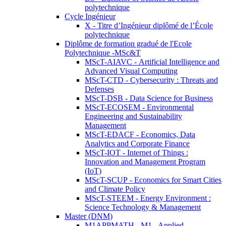
polytechnique
Cycle Ingénieur
X - Titre d’Ingénieur diplômé de l’École
polytechnique
Diplôme de formation gradué de l'Ecole
Polytechnique -MSc&T
MScT-AIAVC - Artificial Intelligence and
Advanced Visual Computing
MScT-CTD - Cybersecurity : Threats and
Defenses
MScT-DSB - Data Science for Business
MScT-ECOSEM - Environmental
Engineering and Sustainability
Management
MScT-EDACF - Economics, Data
Analytics and Corporate Finance
MScT-IOT - Internet of Things :
Innovation and Management Program
(IoT)
MScT-SCUP - Economics for Smart Cities
and Climate Policy
MScT-STEEM - Energy Environment :
Science Technology & Management
Master (DNM)
M1APPMATH - M1 - Applied