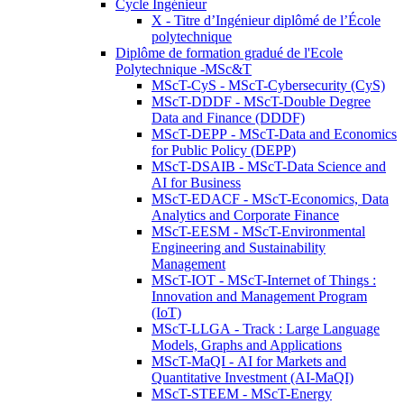
Cycle Ingénieur
X - Titre d’Ingénieur diplômé de l’École
polytechnique
Diplôme de formation gradué de l'Ecole
Polytechnique -MSc&T
MScT-CyS - MScT-Cybersecurity (CyS)
MScT-DDDF - MScT-Double Degree
Data and Finance (DDDF)
MScT-DEPP - MScT-Data and Economics
for Public Policy (DEPP)
MScT-DSAIB - MScT-Data Science and
AI for Business
MScT-EDACF - MScT-Economics, Data
Analytics and Corporate Finance
MScT-EESM - MScT-Environmental
Engineering and Sustainability
Management
MScT-IOT - MScT-Internet of Things :
Innovation and Management Program
(IoT)
MScT-LLGA - Track : Large Language
Models, Graphs and Applications
MScT-MaQI - AI for Markets and
Quantitative Investment (AI-MaQI)
MScT-STEEM - MScT-Energy