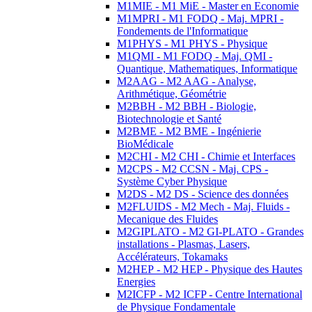
M1MIE - M1 MiE - Master en Economie
M1MPRI - M1 FODQ - Maj. MPRI -
Fondements de l'Informatique
M1PHYS - M1 PHYS - Physique
M1QMI - M1 FODQ - Maj. QMI -
Quantique, Mathematiques, Informatique
M2AAG - M2 AAG - Analyse,
Arithmétique, Géométrie
M2BBH - M2 BBH - Biologie,
Biotechnologie et Santé
M2BME - M2 BME - Ingénierie
BioMédicale
M2CHI - M2 CHI - Chimie et Interfaces
M2CPS - M2 CCSN - Maj. CPS -
Système Cyber Physique
M2DS - M2 DS - Science des données
M2FLUIDS - M2 Mech - Maj. Fluids -
Mecanique des Fluides
M2GIPLATO - M2 GI-PLATO - Grandes
installations - Plasmas, Lasers,
Accélérateurs, Tokamaks
M2HEP - M2 HEP - Physique des Hautes
Energies
M2ICFP - M2 ICFP - Centre International
de Physique Fondamentale