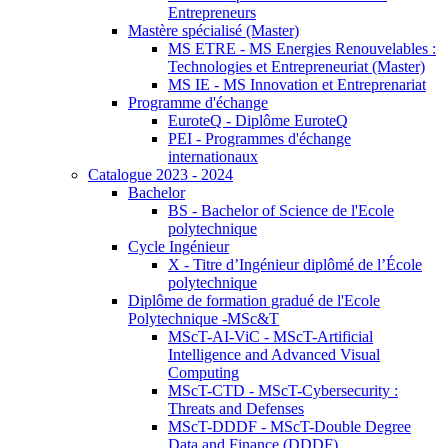
Entrepreneurs
Mastère spécialisé (Master)
MS ETRE - MS Energies Renouvelables :
Technologies et Entrepreneuriat (Master)
MS IE - MS Innovation et Entreprenariat
Programme d'échange
EuroteQ - Diplôme EuroteQ
PEI - Programmes d'échange
internationaux
Catalogue 2023 - 2024
Bachelor
BS - Bachelor of Science de l'Ecole
polytechnique
Cycle Ingénieur
X - Titre d’Ingénieur diplômé de l’École
polytechnique
Diplôme de formation gradué de l'Ecole
Polytechnique -MSc&T
MScT-AI-ViC - MScT-Artificial
Intelligence and Advanced Visual
Computing
MScT-CTD - MScT-Cybersecurity :
Threats and Defenses
MScT-DDDF - MScT-Double Degree
Data and Finance (DDDF)