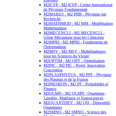
Energies
M2ICFP - M2 ICFP - Centre International
de Physique Fondamentale
M2MARES - M2 PBR - Physique par
Recherche
M2MATHMOD - M2 MM - Modélisation
Mathématique
M2MECENCLI - M2 MECENCLI -
Génie Mécanique pour les Cliniciens
M2MPRI - M2 MPRI - Fondements de
l'Informatique
M2MSV - M2 MSV - Mathématiques
pour les Sciences du Vivant
M2OPTIM - M2 OPT - Optimisation
M2PIC - M2 PIC - Projet, Innovation,
Conception
M2PLASPHYFUS - M2 PPF - Physique
des Plasmas et de la Fusion
M2PROBFIN - M2 PF - Probabilités et
Finance
M2QLMN - M2 QLMN - Quantique,
Lumière, Matériaux et Nanosciences
M2QUANTDEV - M2 QD - Dispositifs
Quantiques
M2SMNO - M2 SMNO - Science des