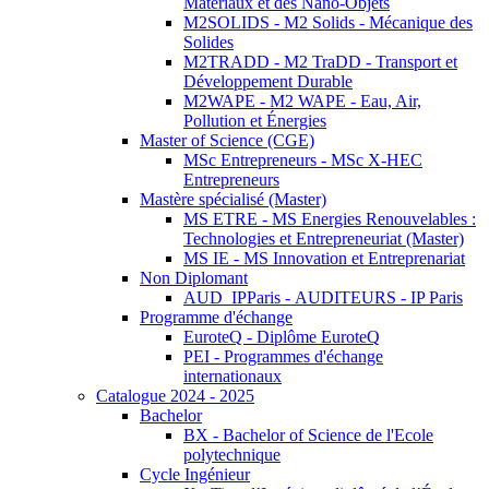
Matériaux et des Nano-Objets
M2SOLIDS - M2 Solids - Mécanique des
Solides
M2TRADD - M2 TraDD - Transport et
Développement Durable
M2WAPE - M2 WAPE - Eau, Air,
Pollution et Énergies
Master of Science (CGE)
MSc Entrepreneurs - MSc X-HEC
Entrepreneurs
Mastère spécialisé (Master)
MS ETRE - MS Energies Renouvelables :
Technologies et Entrepreneuriat (Master)
MS IE - MS Innovation et Entreprenariat
Non Diplomant
AUD_IPParis - AUDITEURS - IP Paris
Programme d'échange
EuroteQ - Diplôme EuroteQ
PEI - Programmes d'échange
internationaux
Catalogue 2024 - 2025
Bachelor
BX - Bachelor of Science de l'Ecole
polytechnique
Cycle Ingénieur