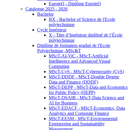
EuroteQ - Diplôme EuroteQ
Catalogue 2025 - 2026
Bachelor
BX - Bachelor of Science de l'Ecole
polytechnique
Cycle Ingénieur
X - Titre d’Ingénieur diplômé de l’École
polytechnique
Diplôme de formation gradué de l'Ecole
Polytechnique -MSc&T
MScT-AI-ViC - MScT-Artificial
Intelligence and Advanced Visual
Computing
MScT-CyS - MScT-Cybersecurity (CyS)
MScT-DDDF - MScT-Double Degree
Data and Finance (DDDF)
MScT-DEPP - MScT-Data and Economics
for Public Policy (DEPP)
MScT-DSAIB - MScT-Data Science and
AI for Business
MScT-EDACF - MScT-Economics, Data
Analytics and Corporate Finance
MScT-EESM - MScT-Environmental
Engineering and Sustainability
Management