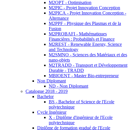
M2OPT - Optimisation
M2PIC - Projet Innovation Conception
M2PICA - Projet Innovation Conception -
Alternance
M2PPF - Physique des Plasmas et de la
Fusion
M2PROBAFI - Mathématiques
Financières : Probabilités et Finance
M2REST - Renewable Energy, Science
and Technology
M2SMNO - Sciences des Matériaux et des
nano-objets
M2TRADD - Transport et Développement
Durable - TRADD
MBIOENT - Master Bio-entrepreneur
Non Diplomant
ND - Non Diplomant
Catalogue 2018 - 2019
Bachelor
BS - Bachelor of Science de l'Ecole
polytechnique
Cycle Ingénieur
X - Diplôme d'ingénieur de l'Ecole
polytechnique
Diplôme de formation gradué de l'Ecole