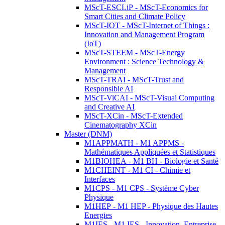
MScT-ESCLiP - MScT-Economics for
Smart Cities and Climate Policy
MScT-IOT - MScT-Internet of Things :
Innovation and Management Program
(IoT)
MScT-STEEM - MScT-Energy
Environment : Science Technology &
Management
MScT-TRAI - MScT-Trust and
Responsible AI
MScT-ViCAI - MScT-Visual Computing
and Creative AI
MScT-XCin - MScT-Extended
Cinematography XCin
Master (DNM)
M1APPMATH - M1 APPMS -
Mathématiques Appliquées et Statistiques
M1BIOHEA - M1 BH - Biologie et Santé
M1CHEINT - M1 CI - Chimie et
Interfaces
M1CPS - M1 CPS - Système Cyber
Physique
M1HEP - M1 HEP - Physique des Hautes
Energies
M1IES - M1 IES - Innovation, Entreprise