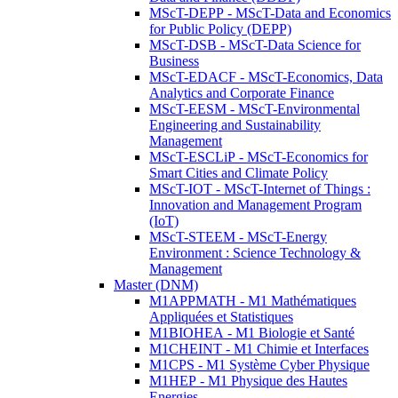
MScT-DEPP - MScT-Data and Economics
for Public Policy (DEPP)
MScT-DSB - MScT-Data Science for
Business
MScT-EDACF - MScT-Economics, Data
Analytics and Corporate Finance
MScT-EESM - MScT-Environmental
Engineering and Sustainability
Management
MScT-ESCLiP - MScT-Economics for
Smart Cities and Climate Policy
MScT-IOT - MScT-Internet of Things :
Innovation and Management Program
(IoT)
MScT-STEEM - MScT-Energy
Environment : Science Technology &
Management
Master (DNM)
M1APPMATH - M1 Mathématiques
Appliquées et Statistiques
M1BIOHEA - M1 Biologie et Santé
M1CHEINT - M1 Chimie et Interfaces
M1CPS - M1 Système Cyber Physique
M1HEP - M1 Physique des Hautes
Energies