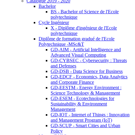
Catalogue 2019 - 2020
Bachelor
BS - Bachelor of Science de l'Ecole
polytechnique
Cycle Ingénieur
X - Diplôme d'ingénieur de l'Ecole
polytechnique
Diplôme de formation gradué de l'Ecole
Polytechnique -MSc&T
GD-AIM - Artificial Intelligence and
Advanced Visual Computing
GD-CYBSEC - Cybersecurity : Threats
and Defenses
GD-DSB - Data Science for Business
GD-EDCF - Economics, Data Analytics
and Corporate Finance
GD-EESTM - Energy Environment :
Science Technology & Management
GD-ESEM - Ecotechnologies for
Sustainability & Environment
Management
GD-IOT - Internet of Things : Innovation
and Management Program (IoT)
GD-SCUP - Smart Cities and Urban
Policy