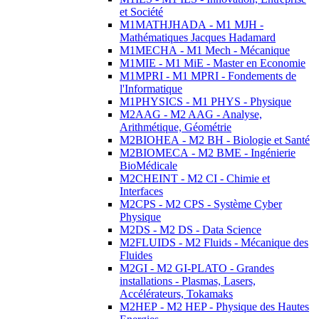
et Société
M1MATHJHADA - M1 MJH -
Mathématiques Jacques Hadamard
M1MECHA - M1 Mech - Mécanique
M1MIE - M1 MiE - Master en Economie
M1MPRI - M1 MPRI - Fondements de
l'Informatique
M1PHYSICS - M1 PHYS - Physique
M2AAG - M2 AAG - Analyse,
Arithmétique, Géométrie
M2BIOHEA - M2 BH - Biologie et Santé
M2BIOMECA - M2 BME - Ingénierie
BioMédicale
M2CHEINT - M2 CI - Chimie et
Interfaces
M2CPS - M2 CPS - Système Cyber
Physique
M2DS - M2 DS - Data Science
M2FLUIDS - M2 Fluids - Mécanique des
Fluides
M2GI - M2 GI-PLATO - Grandes
installations - Plasmas, Lasers,
Accélérateurs, Tokamaks
M2HEP - M2 HEP - Physique des Hautes