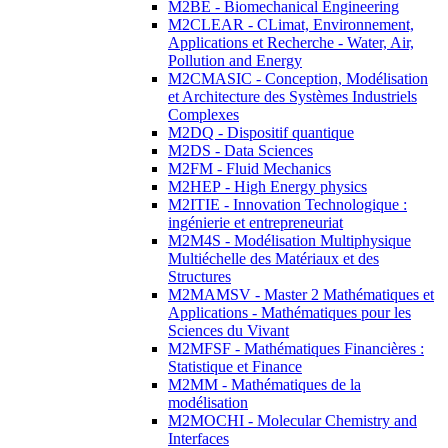
M2BE - Biomechanical Engineering
M2CLEAR - CLimat, Environnement,
Applications et Recherche - Water, Air,
Pollution and Energy
M2CMASIC - Conception, Modélisation
et Architecture des Systèmes Industriels
Complexes
M2DQ - Dispositif quantique
M2DS - Data Sciences
M2FM - Fluid Mechanics
M2HEP - High Energy physics
M2ITIE - Innovation Technologique :
ingénierie et entrepreneuriat
M2M4S - Modélisation Multiphysique
Multiéchelle des Matériaux et des
Structures
M2MAMSV - Master 2 Mathématiques et
Applications - Mathématiques pour les
Sciences du Vivant
M2MFSF - Mathématiques Financières :
Statistique et Finance
M2MM - Mathématiques de la
modélisation
M2MOCHI - Molecular Chemistry and
Interfaces