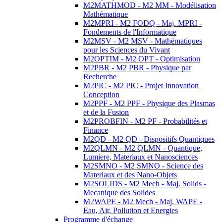
M2MATHMOD - M2 MM - Modélisation
Mathématique
M2MPRI - M2 FODQ - Maj. MPRI -
Fondements de l'Informatique
M2MSV - M2 MSV - Mathématiques
pour les Sciences du Vivant
M2OPTIM - M2 OPT - Optimisation
M2PBR - M2 PBR - Physique par
Recherche
M2PIC - M2 PIC - Projet Innovation
Conception
M2PPF - M2 PPF - Physique des Plasmas
et de la Fusion
M2PROBFIN - M2 PF - Probabilités et
Finance
M2QD - M2 QD - Dispositifs Quantiques
M2QLMN - M2 QLMN - Quantique,
Lumiere, Materiaux et Nanosciences
M2SMNO - M2 SMNO - Science des
Materiaux et des Nano-Objets
M2SOLIDS - M2 Mech - Maj. Solids -
Mecanique des Solides
M2WAPE - M2 Mech - Maj. WAPE -
Eau, Air, Pollution et Energies
Programme d'échange