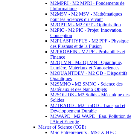
M2MPRI - M2 MPRI - Fondements de
l'Informatique
M2MSV - M2 MSV - Mathématiques
pour les Sciences du Vivant
M2OPTIM - M2 OPT - Optimisation
M2PIC - M2 PIC - Projet, Innovation,
Conception
M2PLASPHYFUS - M2 PPF - Physique
des Plasmas et de la Fusion
M2PROBFIN - M2 PF - Probabilités et
Finance
M2QLMN - M2 QLMN - Quantique,
Lumière, Matériaux et Nanosciences
M2QUANTDEV - M2 QD - Dispositifs
Quantiques
M2SMNO - M2 SMNO - Science des
Matériaux et des Nano-Objets
M2SOLIDS - M2 Solids - Mécanique des
Solides
M2TRADD - M2 TraDD - Transport et
Développement Durable
M2WAPE - M2 WAPE - Eau, Pollution de
l'Air et Energie
Master of Science (CGE)
MSc Entrepreneurs - MSc X-HEC