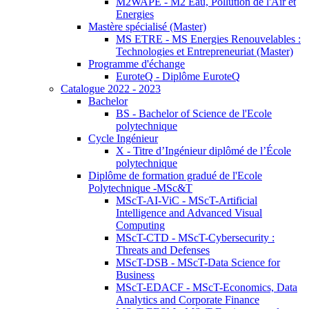
M2WAPE - M2 Eau, Pollution de l'Air et
Energies
Mastère spécialisé (Master)
MS ETRE - MS Energies Renouvelables :
Technologies et Entrepreneuriat (Master)
Programme d'échange
EuroteQ - Diplôme EuroteQ
Catalogue 2022 - 2023
Bachelor
BS - Bachelor of Science de l'Ecole
polytechnique
Cycle Ingénieur
X - Titre d’Ingénieur diplômé de l’École
polytechnique
Diplôme de formation gradué de l'Ecole
Polytechnique -MSc&T
MScT-AI-ViC - MScT-Artificial
Intelligence and Advanced Visual
Computing
MScT-CTD - MScT-Cybersecurity :
Threats and Defenses
MScT-DSB - MScT-Data Science for
Business
MScT-EDACF - MScT-Economics, Data
Analytics and Corporate Finance