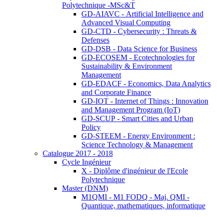
Polytechnique -MSc&T
GD-AIAVC - Artificial Intelligence and
Advanced Visual Computing
GD-CTD - Cybersecurity : Threats &
Defenses
GD-DSB - Data Science for Business
GD-ECOSEM - Ecotechnologies for
Sustainability & Environment
Management
GD-EDACF - Economics, Data Analytics
and Corporate Finance
GD-IOT - Internet of Things : Innovation
and Management Program (IoT)
GD-SCUP - Smart Cities and Urban
Policy
GD-STEEM - Energy Environment :
Science Technology & Management
Catalogue 2017 - 2018
Cycle Ingénieur
X - Diplôme d'ingénieur de l'Ecole
Polytechnique
Master (DNM)
M1QMI - M1 FODQ - Maj. QMI -
Quantique, mathematiques, informatique