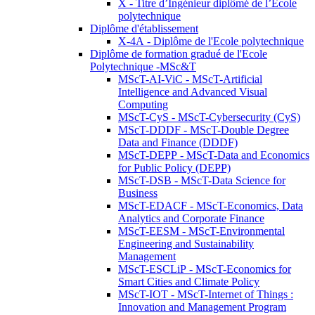
X - Titre d’Ingénieur diplômé de l’École
polytechnique
Diplôme d'établissement
X-4A - Diplôme de l'Ecole polytechnique
Diplôme de formation gradué de l'Ecole
Polytechnique -MSc&T
MScT-AI-ViC - MScT-Artificial
Intelligence and Advanced Visual
Computing
MScT-CyS - MScT-Cybersecurity (CyS)
MScT-DDDF - MScT-Double Degree
Data and Finance (DDDF)
MScT-DEPP - MScT-Data and Economics
for Public Policy (DEPP)
MScT-DSB - MScT-Data Science for
Business
MScT-EDACF - MScT-Economics, Data
Analytics and Corporate Finance
MScT-EESM - MScT-Environmental
Engineering and Sustainability
Management
MScT-ESCLiP - MScT-Economics for
Smart Cities and Climate Policy
MScT-IOT - MScT-Internet of Things :
Innovation and Management Program