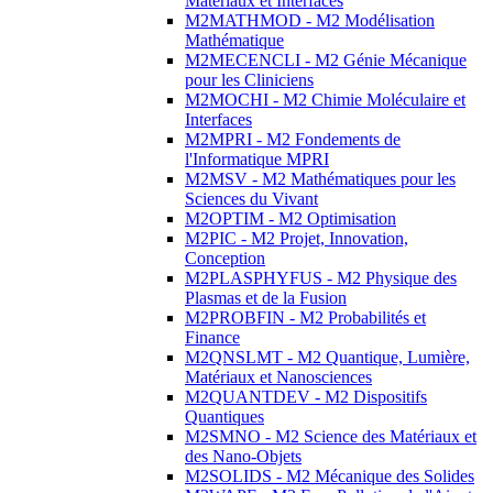
Matériaux et Interfaces
M2MATHMOD - M2 Modélisation
Mathématique
M2MECENCLI - M2 Génie Mécanique
pour les Cliniciens
M2MOCHI - M2 Chimie Moléculaire et
Interfaces
M2MPRI - M2 Fondements de
l'Informatique MPRI
M2MSV - M2 Mathématiques pour les
Sciences du Vivant
M2OPTIM - M2 Optimisation
M2PIC - M2 Projet, Innovation,
Conception
M2PLASPHYFUS - M2 Physique des
Plasmas et de la Fusion
M2PROBFIN - M2 Probabilités et
Finance
M2QNSLMT - M2 Quantique, Lumière,
Matériaux et Nanosciences
M2QUANTDEV - M2 Dispositifs
Quantiques
M2SMNO - M2 Science des Matériaux et
des Nano-Objets
M2SOLIDS - M2 Mécanique des Solides