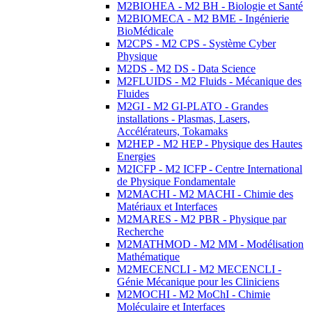
M2BIOHEA - M2 BH - Biologie et Santé
M2BIOMECA - M2 BME - Ingénierie
BioMédicale
M2CPS - M2 CPS - Système Cyber
Physique
M2DS - M2 DS - Data Science
M2FLUIDS - M2 Fluids - Mécanique des
Fluides
M2GI - M2 GI-PLATO - Grandes
installations - Plasmas, Lasers,
Accélérateurs, Tokamaks
M2HEP - M2 HEP - Physique des Hautes
Energies
M2ICFP - M2 ICFP - Centre International
de Physique Fondamentale
M2MACHI - M2 MACHI - Chimie des
Matériaux et Interfaces
M2MARES - M2 PBR - Physique par
Recherche
M2MATHMOD - M2 MM - Modélisation
Mathématique
M2MECENCLI - M2 MECENCLI -
Génie Mécanique pour les Cliniciens
M2MOCHI - M2 MoChI - Chimie
Moléculaire et Interfaces