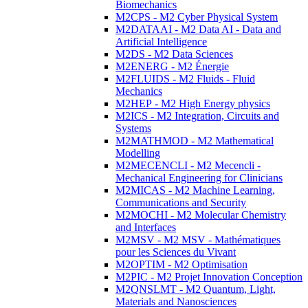
Biomechanics
M2CPS - M2 Cyber Physical System
M2DATAAI - M2 Data AI - Data and
Artificial Intelligence
M2DS - M2 Data Sciences
M2ENERG - M2 Énergie
M2FLUIDS - M2 Fluids - Fluid
Mechanics
M2HEP - M2 High Energy physics
M2ICS - M2 Integration, Circuits and
Systems
M2MATHMOD - M2 Mathematical
Modelling
M2MECENCLI - M2 Mecencli -
Mechanical Engineering for Clinicians
M2MICAS - M2 Machine Learning,
Communications and Security
M2MOCHI - M2 Molecular Chemistry
and Interfaces
M2MSV - M2 MSV - Mathématiques
pour les Sciences du Vivant
M2OPTIM - M2 Optimisation
M2PIC - M2 Projet Innovation Conception
M2QNSLMT - M2 Quantum, Light,
Materials and Nanosciences