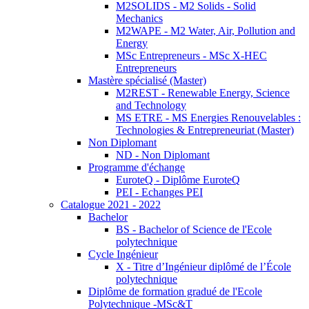
M2SOLIDS - M2 Solids - Solid
Mechanics
M2WAPE - M2 Water, Air, Pollution and
Energy
MSc Entrepreneurs - MSc X-HEC
Entrepreneurs
Mastère spécialisé (Master)
M2REST - Renewable Energy, Science
and Technology
MS ETRE - MS Energies Renouvelables :
Technologies & Entrepreneuriat (Master)
Non Diplomant
ND - Non Diplomant
Programme d'échange
EuroteQ - Diplôme EuroteQ
PEI - Echanges PEI
Catalogue 2021 - 2022
Bachelor
BS - Bachelor of Science de l'Ecole
polytechnique
Cycle Ingénieur
X - Titre d’Ingénieur diplômé de l’École
polytechnique
Diplôme de formation gradué de l'Ecole
Polytechnique -MSc&T