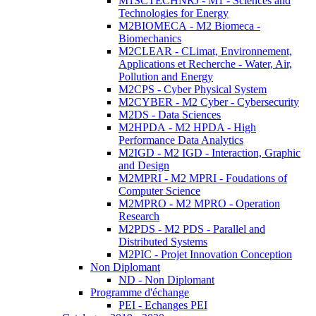
M1SCTECHNRJ - M1 - Sciences and
Technologies for Energy
M2BIOMECA - M2 Biomeca -
Biomechanics
M2CLEAR - CLimat, Environnement,
Applications et Recherche - Water, Air,
Pollution and Energy
M2CPS - Cyber Physical System
M2CYBER - M2 Cyber - Cybersecurity
M2DS - Data Sciences
M2HPDA - M2 HPDA - High
Performance Data Analytics
M2IGD - M2 IGD - Interaction, Graphic
and Design
M2MPRI - M2 MPRI - Foudations of
Computer Science
M2MPRO - M2 MPRO - Operation
Research
M2PDS - M2 PDS - Parallel and
Distributed Systems
M2PIC - Projet Innovation Conception
Non Diplomant
ND - Non Diplomant
Programme d'échange
PEI - Echanges PEI