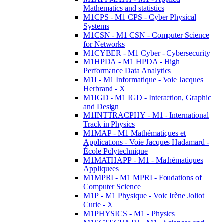
Mathematics and statistics
M1CPS - M1 CPS - Cyber Physical
Systems
M1CSN - M1 CSN - Computer Science
for Networks
M1CYBER - M1 Cyber - Cybersecurity
M1HPDA - M1 HPDA - High
Performance Data Analytics
M1I - M1 Informatique - Voie Jacques
Herbrand - X
M1IGD - M1 IGD - Interaction, Graphic
and Design
M1INTTRACPHY - M1 - International
Track in Physics
M1MAP - M1 Mathématiques et
Applications - Voie Jacques Hadamard -
École Polytechnique
M1MATHAPP - M1 - Mathématiques
Appliquées
M1MPRI - M1 MPRI - Foudations of
Computer Science
M1P - M1 Physique - Voie Irène Joliot
Curie - X
M1PHYSICS - M1 - Physics