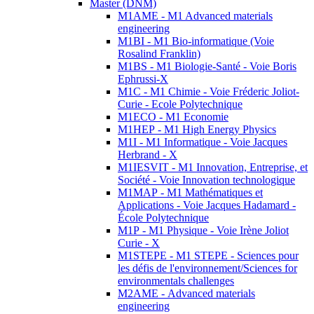
Master (DNM)
M1AME - M1 Advanced materials
engineering
M1BI - M1 Bio-informatique (Voie
Rosalind Franklin)
M1BS - M1 Biologie-Santé - Voie Boris
Ephrussi-X
M1C - M1 Chimie - Voie Fréderic Joliot-
Curie - Ecole Polytechnique
M1ECO - M1 Economie
M1HEP - M1 High Energy Physics
M1I - M1 Informatique - Voie Jacques
Herbrand - X
M1IESVIT - M1 Innovation, Entreprise, et
Société - Voie Innovation technologique
M1MAP - M1 Mathématiques et
Applications - Voie Jacques Hadamard -
École Polytechnique
M1P - M1 Physique - Voie Irène Joliot
Curie - X
M1STEPE - M1 STEPE - Sciences pour
les défis de l'environnement/Sciences for
environmentals challenges
M2AME - Advanced materials
engineering