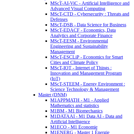
MScT-AI-ViC - Artificial Intelligence and
Advanced Visual Computing
MScT-CTD - Cybersecurity : Threats and
Defenses
MScT-DSB - Data Science for Business
MScT-EDACF - Economics, Data
Analytics and Corporate Finance
MScT-EESM - Environmental
Engineering and Sustainability
Management
MScT-ESCLiP - Economics for Smart
Cities and Climate Policy
MScT-IOT - Internet of Things :
Innovation and Management Program
(IoT)
MScT-STEEM - Energy Environment :
Science Technology & Management
Master (DNM)
M1APPMATH - M1 - Applied
Mathematics and statistics
M1BM - M1 Biomechanics
M1DATAAI - M1 Data AI - Data and
Artificial Intelligence
M1ECO - M1 Economie
M1ENERG - Master 1 Énergie