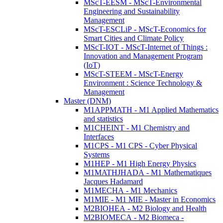
MScT-EESM - MScT-Environmental
Engineering and Sustainability
Management
MScT-ESCLiP - MScT-Economics for
Smart Cities and Climate Policy
MScT-IOT - MScT-Internet of Things :
Innovation and Management Program
(IoT)
MScT-STEEM - MScT-Energy
Environment : Science Technology &
Management
Master (DNM)
M1APPMATH - M1 Applied Mathematics
and statistics
M1CHEINT - M1 Chemistry and
Interfaces
M1CPS - M1 CPS - Cyber Physical
Systems
M1HEP - M1 High Energy Physics
M1MATHJHADA - M1 Mathematiques
Jacques Hadamard
M1MECHA - M1 Mechanics
M1MIE - M1 MIE - Master in Economics
M2BIOHEA - M2 Biology and Health
M2BIOMECA - M2 Biomeca -