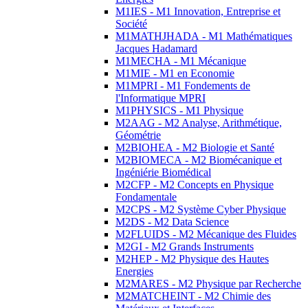
M1IES - M1 Innovation, Entreprise et
Société
M1MATHJHADA - M1 Mathématiques
Jacques Hadamard
M1MECHA - M1 Mécanique
M1MIE - M1 en Economie
M1MPRI - M1 Fondements de
l'Informatique MPRI
M1PHYSICS - M1 Physique
M2AAG - M2 Analyse, Arithmétique,
Géométrie
M2BIOHEA - M2 Biologie et Santé
M2BIOMECA - M2 Biomécanique et
Ingéniérie Biomédical
M2CFP - M2 Concepts en Physique
Fondamentale
M2CPS - M2 Système Cyber Physique
M2DS - M2 Data Science
M2FLUIDS - M2 Mécanique des Fluides
M2GI - M2 Grands Instruments
M2HEP - M2 Physique des Hautes
Energies
M2MARES - M2 Physique par Recherche
M2MATCHEINT - M2 Chimie des