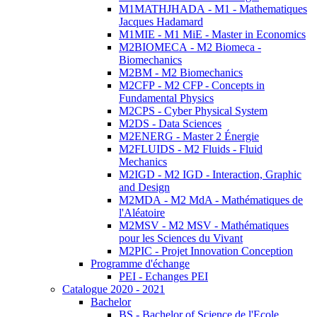
M1MATHJHADA - M1 - Mathematiques
Jacques Hadamard
M1MIE - M1 MiE - Master in Economics
M2BIOMECA - M2 Biomeca -
Biomechanics
M2BM - M2 Biomechanics
M2CFP - M2 CFP - Concepts in
Fundamental Physics
M2CPS - Cyber Physical System
M2DS - Data Sciences
M2ENERG - Master 2 Énergie
M2FLUIDS - M2 Fluids - Fluid
Mechanics
M2IGD - M2 IGD - Interaction, Graphic
and Design
M2MDA - M2 MdA - Mathématiques de
l'Aléatoire
M2MSV - M2 MSV - Mathématiques
pour les Sciences du Vivant
M2PIC - Projet Innovation Conception
Programme d'échange
PEI - Echanges PEI
Catalogue 2020 - 2021
Bachelor
BS - Bachelor of Science de l'Ecole