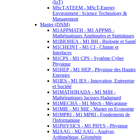
(IoT)
MScT-STEEM - MScT-Energy
Environment : Science Technology &
Management
Master (DNM)
M1APPMATH - M1 APPMS -
Mathématiques Appliquées et Statistiques
M1BIOHEA - M1 BH - Biologie et Santé
M1CHEINT - M1 CI - Chimie et
Interfaces
M1CPS - M1 CPS - Système Cyber
Physique
M1HEP - M1 HEP - Physique des Hautes
Energies
M1IES - M1 IES - Innovation, Entreprise
et Société
M1MATHJHADA - M1 MJH -
Mathématiques Jacques Hadamard
M1MECHA - M1 Mech - Mécanique
M1MIE - M1 MiE - Master en Economie
M1MPRI - M1 MPRI - Fondements de
l'Informatique
M1PHYSICS - M1 PHYS - Physique
M2AAG - M2 AAG - Analyse,
Arithmétique, Géométrie