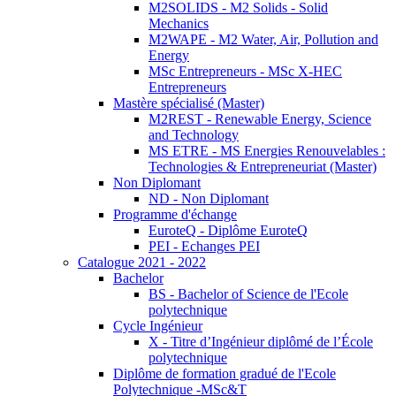
M2SOLIDS - M2 Solids - Solid
Mechanics
M2WAPE - M2 Water, Air, Pollution and
Energy
MSc Entrepreneurs - MSc X-HEC
Entrepreneurs
Mastère spécialisé (Master)
M2REST - Renewable Energy, Science
and Technology
MS ETRE - MS Energies Renouvelables :
Technologies & Entrepreneuriat (Master)
Non Diplomant
ND - Non Diplomant
Programme d'échange
EuroteQ - Diplôme EuroteQ
PEI - Echanges PEI
Catalogue 2021 - 2022
Bachelor
BS - Bachelor of Science de l'Ecole
polytechnique
Cycle Ingénieur
X - Titre d’Ingénieur diplômé de l’École
polytechnique
Diplôme de formation gradué de l'Ecole
Polytechnique -MSc&T