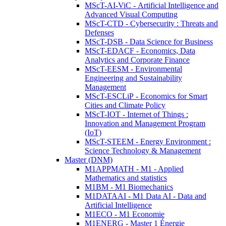
MScT-AI-ViC - Artificial Intelligence and
Advanced Visual Computing
MScT-CTD - Cybersecurity : Threats and
Defenses
MScT-DSB - Data Science for Business
MScT-EDACF - Economics, Data
Analytics and Corporate Finance
MScT-EESM - Environmental
Engineering and Sustainability
Management
MScT-ESCLiP - Economics for Smart
Cities and Climate Policy
MScT-IOT - Internet of Things :
Innovation and Management Program
(IoT)
MScT-STEEM - Energy Environment :
Science Technology & Management
Master (DNM)
M1APPMATH - M1 - Applied
Mathematics and statistics
M1BM - M1 Biomechanics
M1DATAAI - M1 Data AI - Data and
Artificial Intelligence
M1ECO - M1 Economie
M1ENERG - Master 1 Énergie