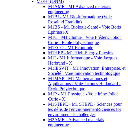
Master (DNM)
M1AME - M1 Advanced materials
engineering
M1BI - M1 Bio-informatique (Voie
Rosalind Franklin)
M1BS - M1 Biologie-Santé - Voie Boris
Ephrussi-X
M1C - M1 Chimie - Voie Fréderic Joliot-
Curie - Ecole Polytechnique
M1ECO - M1 Economie
M1HEP - M1 High Energy Physics
M1I - M1 Informatique - Voie Jacques
Herbrand - X
M1IESVIT - M1 Innovation, Entreprise, et
Société - Voie Innovation technologique
M1MAP - M1 Mathématiques et
Applications - Voie Jacques Hadamard -
École Polytechnique
M1P - M1 Physique - Voie Irène Joliot
Curie - X
M1STEPE - M1 STEPE - Sciences pour
les défis de l'environnement/Sciences for
environmentals challenges
M2AME - Advanced materials
engineering