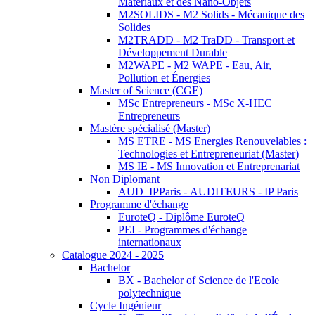
Matériaux et des Nano-Objets
M2SOLIDS - M2 Solids - Mécanique des
Solides
M2TRADD - M2 TraDD - Transport et
Développement Durable
M2WAPE - M2 WAPE - Eau, Air,
Pollution et Énergies
Master of Science (CGE)
MSc Entrepreneurs - MSc X-HEC
Entrepreneurs
Mastère spécialisé (Master)
MS ETRE - MS Energies Renouvelables :
Technologies et Entrepreneuriat (Master)
MS IE - MS Innovation et Entreprenariat
Non Diplomant
AUD_IPParis - AUDITEURS - IP Paris
Programme d'échange
EuroteQ - Diplôme EuroteQ
PEI - Programmes d'échange
internationaux
Catalogue 2024 - 2025
Bachelor
BX - Bachelor of Science de l'Ecole
polytechnique
Cycle Ingénieur