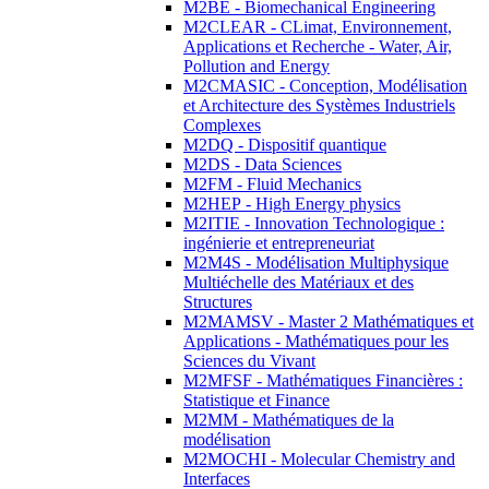
M2BE - Biomechanical Engineering
M2CLEAR - CLimat, Environnement,
Applications et Recherche - Water, Air,
Pollution and Energy
M2CMASIC - Conception, Modélisation
et Architecture des Systèmes Industriels
Complexes
M2DQ - Dispositif quantique
M2DS - Data Sciences
M2FM - Fluid Mechanics
M2HEP - High Energy physics
M2ITIE - Innovation Technologique :
ingénierie et entrepreneuriat
M2M4S - Modélisation Multiphysique
Multiéchelle des Matériaux et des
Structures
M2MAMSV - Master 2 Mathématiques et
Applications - Mathématiques pour les
Sciences du Vivant
M2MFSF - Mathématiques Financières :
Statistique et Finance
M2MM - Mathématiques de la
modélisation
M2MOCHI - Molecular Chemistry and
Interfaces