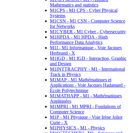
Mathematics and statistics
M1CPS - M1 CPS - Cyber Physical
Systems
M1CSN - M1 CSN - Computer Science
for Networks
M1CYBER - M1 Cyber - Cybersecurity
M1HPDA - M1 HPDA - High
Performance Data Analytics
M1I - M1 Informatique - Voie Jacques
Herbrand - X
M1IGD - M1 IGD - Interaction, Graphic
and Design
M1INTTRACPHY - M1 - International
Track in Physics
M1MAP - M1 Mathématiques et
Applications - Voie Jacques Hadamard -
École Polytechnique
M1MATHAPP - M1 - Mathématiques
Appliquées
M1MPRI - M1 MPRI - Foudations of
Computer Science
M1P - M1 Physique - Voie Irène Joliot
Curie - X
M1PHYSICS - M1 - Physics