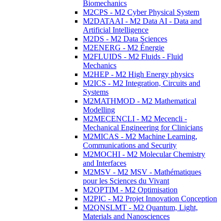
Biomechanics
M2CPS - M2 Cyber Physical System
M2DATAAI - M2 Data AI - Data and
Artificial Intelligence
M2DS - M2 Data Sciences
M2ENERG - M2 Énergie
M2FLUIDS - M2 Fluids - Fluid
Mechanics
M2HEP - M2 High Energy physics
M2ICS - M2 Integration, Circuits and
Systems
M2MATHMOD - M2 Mathematical
Modelling
M2MECENCLI - M2 Mecencli -
Mechanical Engineering for Clinicians
M2MICAS - M2 Machine Learning,
Communications and Security
M2MOCHI - M2 Molecular Chemistry
and Interfaces
M2MSV - M2 MSV - Mathématiques
pour les Sciences du Vivant
M2OPTIM - M2 Optimisation
M2PIC - M2 Projet Innovation Conception
M2QNSLMT - M2 Quantum, Light,
Materials and Nanosciences