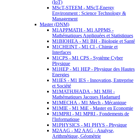
(IoT)
MScT-STEEM - MScT-Energy
Environment : Science Technology &
Management
Master (DNM)
M1APPMATH - M1 APPMS -
Mathématiques Appliquées et Statistiques
M1BIOHEA - M1 BH - Biologie et Santé
M1CHEINT - M1 CI - Chimie et
Interfaces
M1CPS - M1 CPS - Système Cyber
Physique
M1HEP - M1 HEP - Physique des Hautes
Energies
M1IES - M1 IES - Innovation, Entreprise
et Société
M1MATHJHADA - M1 MJH -
Mathématiques Jacques Hadamard
M1MECHA - M1 Mech - Mécanique
M1MIE - M1 MiE - Master en Economie
M1MPRI - M1 MPRI - Fondements de
l'Informatique
M1PHYSICS - M1 PHYS - Physique
M2AAG - M2 AAG - Analyse,
Arithmétique, Géométrie