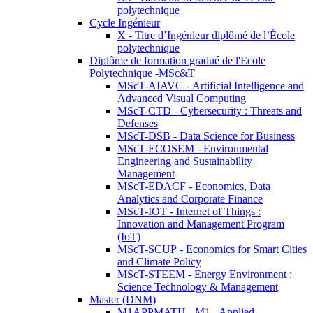
polytechnique
Cycle Ingénieur
X - Titre d’Ingénieur diplômé de l’École
polytechnique
Diplôme de formation gradué de l'Ecole
Polytechnique -MSc&T
MScT-AIAVC - Artificial Intelligence and
Advanced Visual Computing
MScT-CTD - Cybersecurity : Threats and
Defenses
MScT-DSB - Data Science for Business
MScT-ECOSEM - Environmental
Engineering and Sustainability
Management
MScT-EDACF - Economics, Data
Analytics and Corporate Finance
MScT-IOT - Internet of Things :
Innovation and Management Program
(IoT)
MScT-SCUP - Economics for Smart Cities
and Climate Policy
MScT-STEEM - Energy Environment :
Science Technology & Management
Master (DNM)
M1APPMATH - M1 - Applied