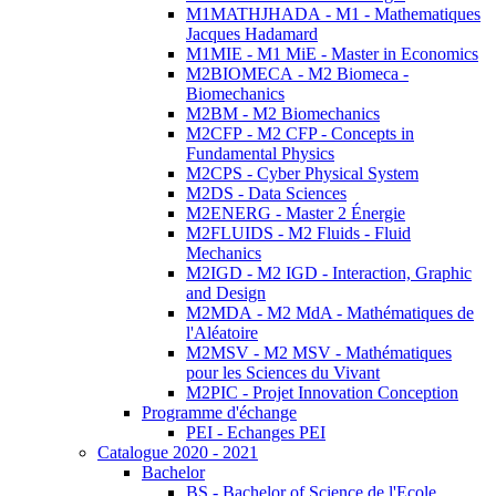
M1MATHJHADA - M1 - Mathematiques
Jacques Hadamard
M1MIE - M1 MiE - Master in Economics
M2BIOMECA - M2 Biomeca -
Biomechanics
M2BM - M2 Biomechanics
M2CFP - M2 CFP - Concepts in
Fundamental Physics
M2CPS - Cyber Physical System
M2DS - Data Sciences
M2ENERG - Master 2 Énergie
M2FLUIDS - M2 Fluids - Fluid
Mechanics
M2IGD - M2 IGD - Interaction, Graphic
and Design
M2MDA - M2 MdA - Mathématiques de
l'Aléatoire
M2MSV - M2 MSV - Mathématiques
pour les Sciences du Vivant
M2PIC - Projet Innovation Conception
Programme d'échange
PEI - Echanges PEI
Catalogue 2020 - 2021
Bachelor
BS - Bachelor of Science de l'Ecole