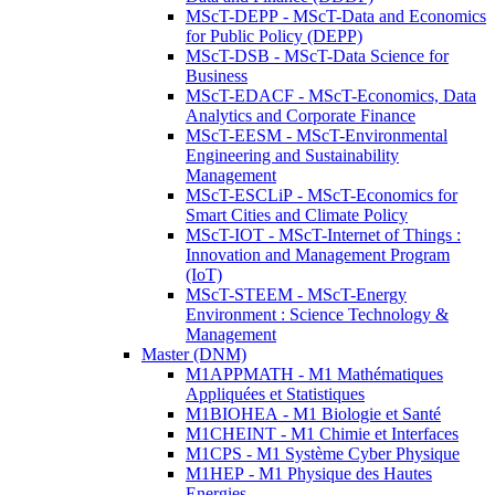
MScT-DEPP - MScT-Data and Economics
for Public Policy (DEPP)
MScT-DSB - MScT-Data Science for
Business
MScT-EDACF - MScT-Economics, Data
Analytics and Corporate Finance
MScT-EESM - MScT-Environmental
Engineering and Sustainability
Management
MScT-ESCLiP - MScT-Economics for
Smart Cities and Climate Policy
MScT-IOT - MScT-Internet of Things :
Innovation and Management Program
(IoT)
MScT-STEEM - MScT-Energy
Environment : Science Technology &
Management
Master (DNM)
M1APPMATH - M1 Mathématiques
Appliquées et Statistiques
M1BIOHEA - M1 Biologie et Santé
M1CHEINT - M1 Chimie et Interfaces
M1CPS - M1 Système Cyber Physique
M1HEP - M1 Physique des Hautes
Energies