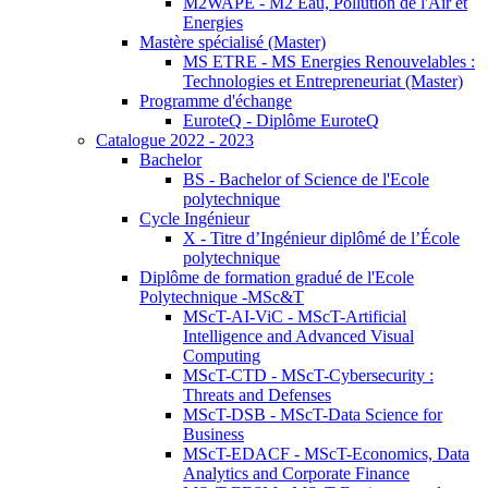
M2WAPE - M2 Eau, Pollution de l'Air et
Energies
Mastère spécialisé (Master)
MS ETRE - MS Energies Renouvelables :
Technologies et Entrepreneuriat (Master)
Programme d'échange
EuroteQ - Diplôme EuroteQ
Catalogue 2022 - 2023
Bachelor
BS - Bachelor of Science de l'Ecole
polytechnique
Cycle Ingénieur
X - Titre d’Ingénieur diplômé de l’École
polytechnique
Diplôme de formation gradué de l'Ecole
Polytechnique -MSc&T
MScT-AI-ViC - MScT-Artificial
Intelligence and Advanced Visual
Computing
MScT-CTD - MScT-Cybersecurity :
Threats and Defenses
MScT-DSB - MScT-Data Science for
Business
MScT-EDACF - MScT-Economics, Data
Analytics and Corporate Finance