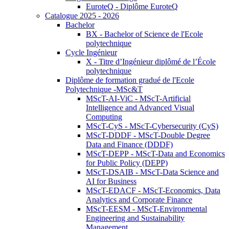
EuroteQ - Diplôme EuroteQ
Catalogue 2025 - 2026
Bachelor
BX - Bachelor of Science de l'Ecole
polytechnique
Cycle Ingénieur
X - Titre d’Ingénieur diplômé de l’École
polytechnique
Diplôme de formation gradué de l'Ecole
Polytechnique -MSc&T
MScT-AI-ViC - MScT-Artificial
Intelligence and Advanced Visual
Computing
MScT-CyS - MScT-Cybersecurity (CyS)
MScT-DDDF - MScT-Double Degree
Data and Finance (DDDF)
MScT-DEPP - MScT-Data and Economics
for Public Policy (DEPP)
MScT-DSAIB - MScT-Data Science and
AI for Business
MScT-EDACF - MScT-Economics, Data
Analytics and Corporate Finance
MScT-EESM - MScT-Environmental
Engineering and Sustainability
Management