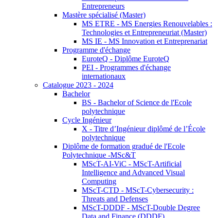
Entrepreneurs
Mastère spécialisé (Master)
MS ETRE - MS Energies Renouvelables :
Technologies et Entrepreneuriat (Master)
MS IE - MS Innovation et Entreprenariat
Programme d'échange
EuroteQ - Diplôme EuroteQ
PEI - Programmes d'échange
internationaux
Catalogue 2023 - 2024
Bachelor
BS - Bachelor of Science de l'Ecole
polytechnique
Cycle Ingénieur
X - Titre d’Ingénieur diplômé de l’École
polytechnique
Diplôme de formation gradué de l'Ecole
Polytechnique -MSc&T
MScT-AI-ViC - MScT-Artificial
Intelligence and Advanced Visual
Computing
MScT-CTD - MScT-Cybersecurity :
Threats and Defenses
MScT-DDDF - MScT-Double Degree
Data and Finance (DDDF)