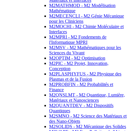
Matériaux et Interfaces
M2MATHMOD - M2 Modélisation
Mathématique
M2MECENCLI - M2 Génie Mécanique
pour les Cliniciens
M2MOCHI - M2 Chimie Moléculaire et
Interfaces
M2MPRI - M2 Fondements de
l'Informatique MPRI
M2MSV - M2 Mathématiques pour les
Sciences du Vivant
M2OPTIM - M2 Optimisation
M2PIC - M2 Projet, Innovation,
Conception
M2PLASPHYFUS - M2 Physique des
Plasmas et de la Fusion
M2PROBFIN - M2 Probabilités et
Finance
M2QNSLMT - M2 Quantique, Lumière,
Matériaux et Nanosciences
M2QUANTDEV - M2 Dispositifs
Quantiques
M2SMNO - M2 Science des Matériaux et
des Nano-Objets
M2SOLIDS - M2 Mécanique des Solides