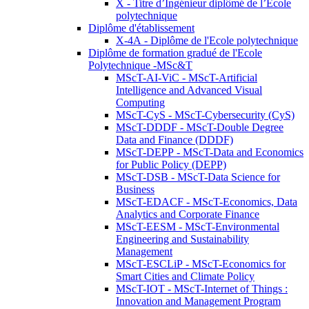
X - Titre d’Ingénieur diplômé de l’École
polytechnique
Diplôme d'établissement
X-4A - Diplôme de l'Ecole polytechnique
Diplôme de formation gradué de l'Ecole
Polytechnique -MSc&T
MScT-AI-ViC - MScT-Artificial
Intelligence and Advanced Visual
Computing
MScT-CyS - MScT-Cybersecurity (CyS)
MScT-DDDF - MScT-Double Degree
Data and Finance (DDDF)
MScT-DEPP - MScT-Data and Economics
for Public Policy (DEPP)
MScT-DSB - MScT-Data Science for
Business
MScT-EDACF - MScT-Economics, Data
Analytics and Corporate Finance
MScT-EESM - MScT-Environmental
Engineering and Sustainability
Management
MScT-ESCLiP - MScT-Economics for
Smart Cities and Climate Policy
MScT-IOT - MScT-Internet of Things :
Innovation and Management Program