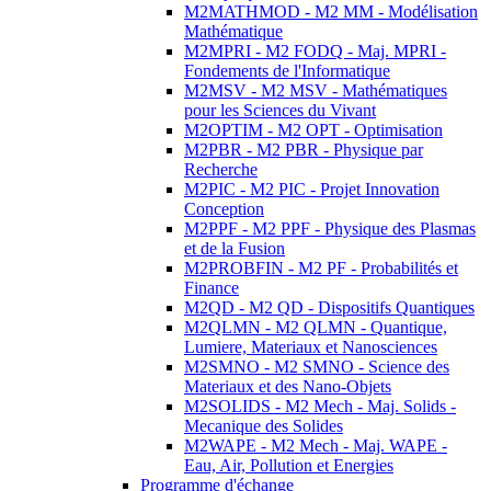
M2MATHMOD - M2 MM - Modélisation
Mathématique
M2MPRI - M2 FODQ - Maj. MPRI -
Fondements de l'Informatique
M2MSV - M2 MSV - Mathématiques
pour les Sciences du Vivant
M2OPTIM - M2 OPT - Optimisation
M2PBR - M2 PBR - Physique par
Recherche
M2PIC - M2 PIC - Projet Innovation
Conception
M2PPF - M2 PPF - Physique des Plasmas
et de la Fusion
M2PROBFIN - M2 PF - Probabilités et
Finance
M2QD - M2 QD - Dispositifs Quantiques
M2QLMN - M2 QLMN - Quantique,
Lumiere, Materiaux et Nanosciences
M2SMNO - M2 SMNO - Science des
Materiaux et des Nano-Objets
M2SOLIDS - M2 Mech - Maj. Solids -
Mecanique des Solides
M2WAPE - M2 Mech - Maj. WAPE -
Eau, Air, Pollution et Energies
Programme d'échange