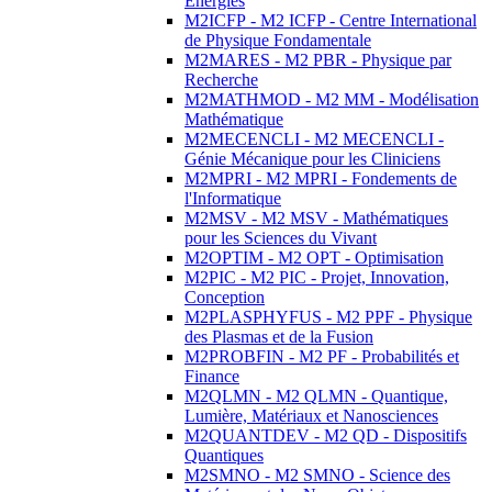
Energies
M2ICFP - M2 ICFP - Centre International
de Physique Fondamentale
M2MARES - M2 PBR - Physique par
Recherche
M2MATHMOD - M2 MM - Modélisation
Mathématique
M2MECENCLI - M2 MECENCLI -
Génie Mécanique pour les Cliniciens
M2MPRI - M2 MPRI - Fondements de
l'Informatique
M2MSV - M2 MSV - Mathématiques
pour les Sciences du Vivant
M2OPTIM - M2 OPT - Optimisation
M2PIC - M2 PIC - Projet, Innovation,
Conception
M2PLASPHYFUS - M2 PPF - Physique
des Plasmas et de la Fusion
M2PROBFIN - M2 PF - Probabilités et
Finance
M2QLMN - M2 QLMN - Quantique,
Lumière, Matériaux et Nanosciences
M2QUANTDEV - M2 QD - Dispositifs
Quantiques
M2SMNO - M2 SMNO - Science des