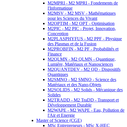
M2MPRI - M2 MPRI - Fondements de
l'Informatique
M2MSV - M2 MSV - Mathématiques
pour les Sciences du Vivant
M2OPTIM - M2 OPT - Optimisation
M2PIC - M2 PIC - Projet, Innovation,
Conception
M2PLASPHYFUS - M2 PPF - Physique
des Plasmas et de la Fusion
M2PROBFIN - M2 PF - Probabilités et
Finance
M2QLMN - M2 QLMN - Quantique,
Lumière, Matériaux et Nanosciences
M2QUANTDEV - M2 QD - Dispositifs
Quantiques
M2SMNO - M2 SMNO - Science des
Matériaux et des Nano-Objets
M2SOLIDS - M2 Solids - Mécanique des
Solides
M2TRADD - M2 TraDD - Transport et
Développement Durable
M2WAPE - M2 WAPE - Eau, Pollution de
l'Air et Energie
Master of Science (CGE)
MSc Entrepreneurs - MSc X-HEC