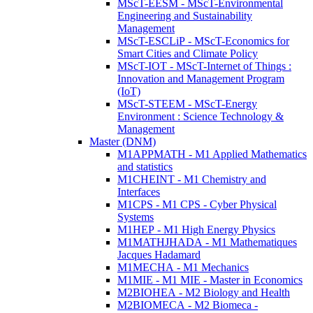
MScT-EESM - MScT-Environmental
Engineering and Sustainability
Management
MScT-ESCLiP - MScT-Economics for
Smart Cities and Climate Policy
MScT-IOT - MScT-Internet of Things :
Innovation and Management Program
(IoT)
MScT-STEEM - MScT-Energy
Environment : Science Technology &
Management
Master (DNM)
M1APPMATH - M1 Applied Mathematics
and statistics
M1CHEINT - M1 Chemistry and
Interfaces
M1CPS - M1 CPS - Cyber Physical
Systems
M1HEP - M1 High Energy Physics
M1MATHJHADA - M1 Mathematiques
Jacques Hadamard
M1MECHA - M1 Mechanics
M1MIE - M1 MIE - Master in Economics
M2BIOHEA - M2 Biology and Health
M2BIOMECA - M2 Biomeca -