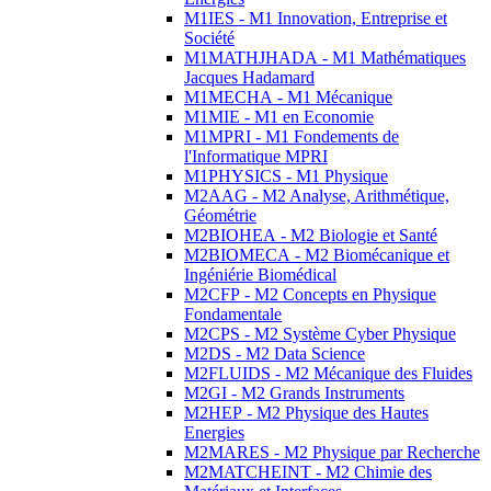
M1IES - M1 Innovation, Entreprise et
Société
M1MATHJHADA - M1 Mathématiques
Jacques Hadamard
M1MECHA - M1 Mécanique
M1MIE - M1 en Economie
M1MPRI - M1 Fondements de
l'Informatique MPRI
M1PHYSICS - M1 Physique
M2AAG - M2 Analyse, Arithmétique,
Géométrie
M2BIOHEA - M2 Biologie et Santé
M2BIOMECA - M2 Biomécanique et
Ingéniérie Biomédical
M2CFP - M2 Concepts en Physique
Fondamentale
M2CPS - M2 Système Cyber Physique
M2DS - M2 Data Science
M2FLUIDS - M2 Mécanique des Fluides
M2GI - M2 Grands Instruments
M2HEP - M2 Physique des Hautes
Energies
M2MARES - M2 Physique par Recherche
M2MATCHEINT - M2 Chimie des