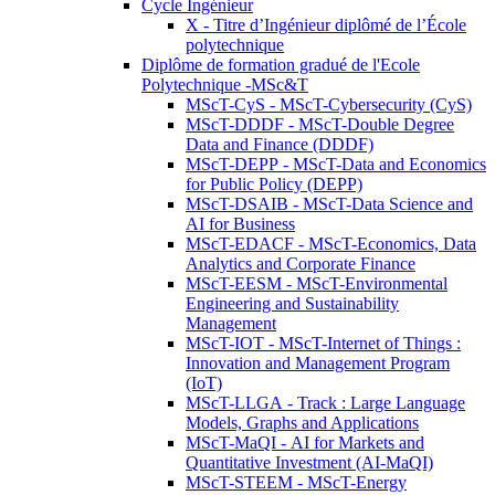
Cycle Ingénieur
X - Titre d’Ingénieur diplômé de l’École
polytechnique
Diplôme de formation gradué de l'Ecole
Polytechnique -MSc&T
MScT-CyS - MScT-Cybersecurity (CyS)
MScT-DDDF - MScT-Double Degree
Data and Finance (DDDF)
MScT-DEPP - MScT-Data and Economics
for Public Policy (DEPP)
MScT-DSAIB - MScT-Data Science and
AI for Business
MScT-EDACF - MScT-Economics, Data
Analytics and Corporate Finance
MScT-EESM - MScT-Environmental
Engineering and Sustainability
Management
MScT-IOT - MScT-Internet of Things :
Innovation and Management Program
(IoT)
MScT-LLGA - Track : Large Language
Models, Graphs and Applications
MScT-MaQI - AI for Markets and
Quantitative Investment (AI-MaQI)
MScT-STEEM - MScT-Energy