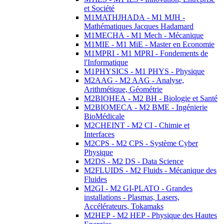
et Société
M1MATHJHADA - M1 MJH -
Mathématiques Jacques Hadamard
M1MECHA - M1 Mech - Mécanique
M1MIE - M1 MiE - Master en Economie
M1MPRI - M1 MPRI - Fondements de
l'Informatique
M1PHYSICS - M1 PHYS - Physique
M2AAG - M2 AAG - Analyse,
Arithmétique, Géométrie
M2BIOHEA - M2 BH - Biologie et Santé
M2BIOMECA - M2 BME - Ingénierie
BioMédicale
M2CHEINT - M2 CI - Chimie et
Interfaces
M2CPS - M2 CPS - Système Cyber
Physique
M2DS - M2 DS - Data Science
M2FLUIDS - M2 Fluids - Mécanique des
Fluides
M2GI - M2 GI-PLATO - Grandes
installations - Plasmas, Lasers,
Accélérateurs, Tokamaks
M2HEP - M2 HEP - Physique des Hautes