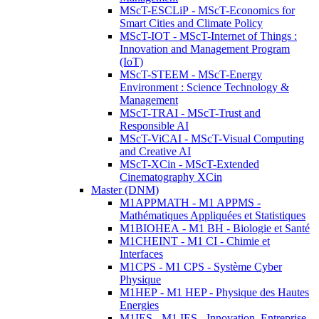
MScT-ESCLiP - MScT-Economics for
Smart Cities and Climate Policy
MScT-IOT - MScT-Internet of Things :
Innovation and Management Program
(IoT)
MScT-STEEM - MScT-Energy
Environment : Science Technology &
Management
MScT-TRAI - MScT-Trust and
Responsible AI
MScT-ViCAI - MScT-Visual Computing
and Creative AI
MScT-XCin - MScT-Extended
Cinematography XCin
Master (DNM)
M1APPMATH - M1 APPMS -
Mathématiques Appliquées et Statistiques
M1BIOHEA - M1 BH - Biologie et Santé
M1CHEINT - M1 CI - Chimie et
Interfaces
M1CPS - M1 CPS - Système Cyber
Physique
M1HEP - M1 HEP - Physique des Hautes
Energies
M1IES - M1 IES - Innovation, Entreprise