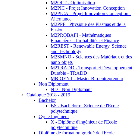
M2OPT - Optimisation
M2PIC - Projet Innovation Conception
M2PICA - Projet Innovation Conception -
Alternance
M2PPF - Physique des Plasmas et de la
Fusion
M2PROBAFI - Mathématiques
Financières : Probabilités et Finance
M2REST - Renewable Energy, Science
and Technology
M2SMNO - Sciences des Matériaux et des
nano-objets
M2TRADD - Transport et Développement
Durable - TRADD
MBIOENT - Master Bio-entrepreneur
Non Diplomant
ND - Non Diplomant
Catalogue 2018 - 2019
Bachelor
BS - Bachelor of Science de l'Ecole
polytechnique
Cycle Ingénieur
X - Diplôme d'ingénieur de l'Ecole
polytechnique
Diplôme de formation gradué de l'Ecole