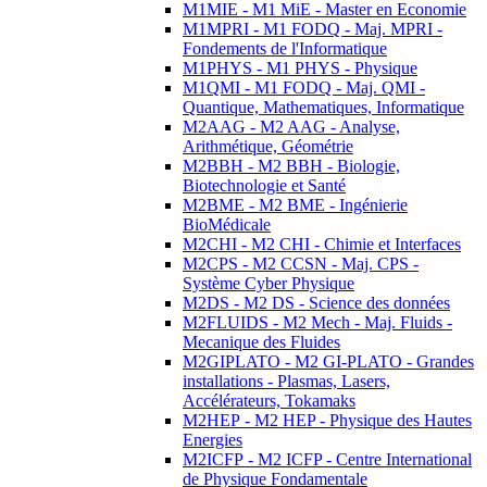
M1MIE - M1 MiE - Master en Economie
M1MPRI - M1 FODQ - Maj. MPRI -
Fondements de l'Informatique
M1PHYS - M1 PHYS - Physique
M1QMI - M1 FODQ - Maj. QMI -
Quantique, Mathematiques, Informatique
M2AAG - M2 AAG - Analyse,
Arithmétique, Géométrie
M2BBH - M2 BBH - Biologie,
Biotechnologie et Santé
M2BME - M2 BME - Ingénierie
BioMédicale
M2CHI - M2 CHI - Chimie et Interfaces
M2CPS - M2 CCSN - Maj. CPS -
Système Cyber Physique
M2DS - M2 DS - Science des données
M2FLUIDS - M2 Mech - Maj. Fluids -
Mecanique des Fluides
M2GIPLATO - M2 GI-PLATO - Grandes
installations - Plasmas, Lasers,
Accélérateurs, Tokamaks
M2HEP - M2 HEP - Physique des Hautes
Energies
M2ICFP - M2 ICFP - Centre International
de Physique Fondamentale