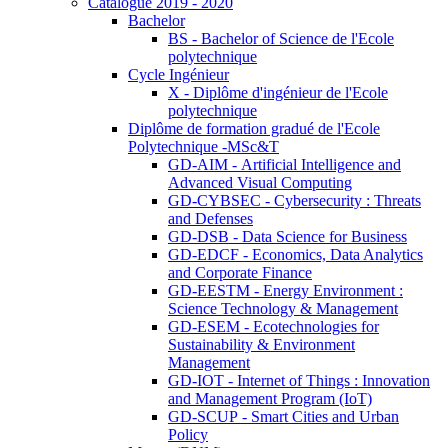
Catalogue 2019 - 2020
Bachelor
BS - Bachelor of Science de l'Ecole
polytechnique
Cycle Ingénieur
X - Diplôme d'ingénieur de l'Ecole
polytechnique
Diplôme de formation gradué de l'Ecole
Polytechnique -MSc&T
GD-AIM - Artificial Intelligence and
Advanced Visual Computing
GD-CYBSEC - Cybersecurity : Threats
and Defenses
GD-DSB - Data Science for Business
GD-EDCF - Economics, Data Analytics
and Corporate Finance
GD-EESTM - Energy Environment :
Science Technology & Management
GD-ESEM - Ecotechnologies for
Sustainability & Environment
Management
GD-IOT - Internet of Things : Innovation
and Management Program (IoT)
GD-SCUP - Smart Cities and Urban
Policy