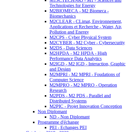
M1SCTECHNRJ - M1 - Sciences and
Technologies for Energy
M2BIOMECA - M2 Biomeca -
Biomechanics
M2CLEAR - CLimat, Environnement,
Applications et Recherche - Water, Air,
Pollution and Energy
M2CPS - Cyber Physical System
M2CYBER - M2 Cyber - Cybersecurity
M2DS - Data Sciences
M2HPDA - M2 HPDA - High
Performance Data Analytics
M2IGD - M2 IGD - Interaction, Graphic
and Design
M2MPRI - M2 MPRI - Foudations of
Computer Science
M2MPRO - M2 MPRO - Operation
Research
M2PDS - M2 PDS - Parallel and
Distributed Systems
M2PIC - Projet Innovation Conception
Non Diplomant
ND - Non Diplomant
Programme d'échange
PEI - Echanges PEI