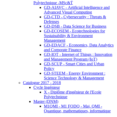
Polytechnique -MSc&T
GD-AIAVC - Artificial Intelligence and
Advanced Visual Computing
GD-CTD - Cybersecurity : Threats &
Defenses
GD-DSB - Data Science for Business
GD-ECOSEM - Ecotechnologies for
Sustainability & Environment
Management
GD-EDACF - Economics, Data Analytics
and Corporate Finance
GD-IOT - Internet of Things : Innovation
and Management Program (IoT)
GD-SCUP - Smart Cities and Urban
Policy
GD-STEEM - Energy Environment :
Science Technology & Management
Catalogue 2017 - 2018
Cycle Ingénieur
X - Diplôme d'ingénieur de l'Ecole
Polytechnique
Master (DNM)
M1QMI - M1 FODQ - Maj. QMI -
Quantique, mathematiques, informatique