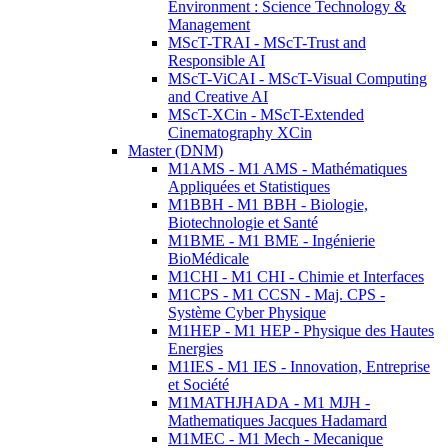
Environment : Science Technology &
Management
MScT-TRAI - MScT-Trust and
Responsible AI
MScT-ViCAI - MScT-Visual Computing
and Creative AI
MScT-XCin - MScT-Extended
Cinematography XCin
Master (DNM)
M1AMS - M1 AMS - Mathématiques
Appliquées et Statistiques
M1BBH - M1 BBH - Biologie,
Biotechnologie et Santé
M1BME - M1 BME - Ingénierie
BioMédicale
M1CHI - M1 CHI - Chimie et Interfaces
M1CPS - M1 CCSN - Maj. CPS -
Système Cyber Physique
M1HEP - M1 HEP - Physique des Hautes
Energies
M1IES - M1 IES - Innovation, Entreprise
et Société
M1MATHJHADA - M1 MJH -
Mathematiques Jacques Hadamard
M1MEC - M1 Mech - Mecanique