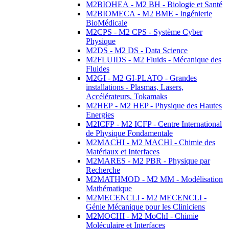
M2BIOHEA - M2 BH - Biologie et Santé
M2BIOMECA - M2 BME - Ingénierie
BioMédicale
M2CPS - M2 CPS - Système Cyber
Physique
M2DS - M2 DS - Data Science
M2FLUIDS - M2 Fluids - Mécanique des
Fluides
M2GI - M2 GI-PLATO - Grandes
installations - Plasmas, Lasers,
Accélérateurs, Tokamaks
M2HEP - M2 HEP - Physique des Hautes
Energies
M2ICFP - M2 ICFP - Centre International
de Physique Fondamentale
M2MACHI - M2 MACHI - Chimie des
Matériaux et Interfaces
M2MARES - M2 PBR - Physique par
Recherche
M2MATHMOD - M2 MM - Modélisation
Mathématique
M2MECENCLI - M2 MECENCLI -
Génie Mécanique pour les Cliniciens
M2MOCHI - M2 MoChI - Chimie
Moléculaire et Interfaces