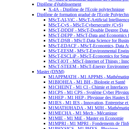
Diplôme d'établissement
X-4A - Diplôme de l'Ecole polytechnique
Diplôme de formation gradué de l'Ecole Polytec
MScT-AI-ViC - MScT-Artificial Intelligen
MScT-CyS - MScT-Cybersecurity (CyS)
MScT-DDDF - MScT-Double Degree Data 
MScT-DEPP - MScT-Data and Economics fo
MScT-DSB - MScT-Data Science for Busin
MScT-EDACF - MScT-Economics, Data Anal
MScT-EESM - MScT-Environmental Enginee
MScT-ESCLiP - MScT-Economics for Smart 
MScT-IOT - MScT-Internet of Things : Inn
MScT-STEEM - MScT-Energy Environment 
Master (DNM)
M1APPMATH - M1 APPMS - Mathématiques A
M1BIOHEA - M1 BH - Biologie et Santé
M1CHEINT - M1 CI - Chimie et Interfaces
M1CPS - M1 CPS - Système Cyber Physiq
M1HEP - M1 HEP - Physique des Hautes E
M1IES - M1 IES - Innovation, Entreprise et
M1MATHJHADA - M1 MJH - Mathématiqu
M1MECHA - M1 Mech - Mécanique
M1MIE - M1 MiE - Master en Economie
M1MPRI - M1 MPRI - Fondements de l'Inf
M1PHYSICS - M1 PHYS - Physique