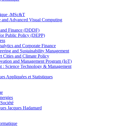
hnique -MSc&T
ce and Advanced Visual Computing
and Finance (DDDF)
r Public Policy (DEPP)
ess
ytics and Corporate Finance
ring and Sustainability Management
Cities and Climate Policy
ovation and Management Program (IoT)
: Science Technology & Management
ppliquées et Statistiques
ue
nergies
 Société
es Jacques Hadamard
ormatique