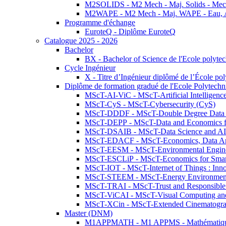
M2SOLIDS - M2 Mech - Maj. Solids - Meca
M2WAPE - M2 Mech - Maj. WAPE - Eau, Air
Programme d'échange
EuroteQ - Diplôme EuroteQ
Catalogue 2025 - 2026
Bachelor
BX - Bachelor of Science de l'Ecole polyte
Cycle Ingénieur
X - Titre d’Ingénieur diplômé de l’École po
Diplôme de formation gradué de l'Ecole Polytec
MScT-AI-ViC - MScT-Artificial Intelligen
MScT-CyS - MScT-Cybersecurity (CyS)
MScT-DDDF - MScT-Double Degree Data 
MScT-DEPP - MScT-Data and Economics fo
MScT-DSAIB - MScT-Data Science and AI 
MScT-EDACF - MScT-Economics, Data Anal
MScT-EESM - MScT-Environmental Enginee
MScT-ESCLiP - MScT-Economics for Smart 
MScT-IOT - MScT-Internet of Things : Inn
MScT-STEEM - MScT-Energy Environment 
MScT-TRAI - MScT-Trust and Responsible
MScT-ViCAI - MScT-Visual Computing and
MScT-XCin - MScT-Extended Cinematogr
Master (DNM)
M1APPMATH - M1 APPMS - Mathématiques A