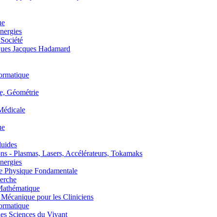
ue
nergies
 Société
es Jacques Hadamard
ormatique
, Géométrie
édicale
ue
uides
s - Plasmas, Lasers, Accélérateurs, Tokamaks
nergies
de Physique Fondamentale
erche
athématique
anique pour les Cliniciens
ormatique
s Sciences du Vivant