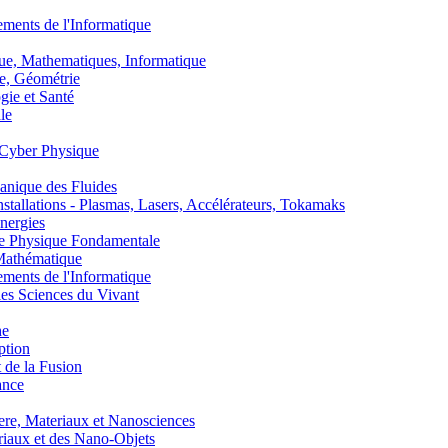
nts de l'Informatique
, Mathematiques, Informatique
, Géométrie
ie et Santé
le
Cyber Physique
nique des Fluides
lations - Plasmas, Lasers, Accélérateurs, Tokamaks
nergies
de Physique Fondamentale
athématique
nts de l'Informatique
s Sciences du Vivant
he
ption
 de la Fusion
ance
, Materiaux et Nanosciences
aux et des Nano-Objets