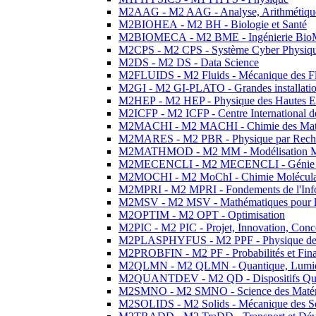
M2AAG - M2 AAG - Analyse, Arithmétique
M2BIOHEA - M2 BH - Biologie et Santé
M2BIOMECA - M2 BME - Ingénierie BioM
M2CPS - M2 CPS - Système Cyber Physiq
M2DS - M2 DS - Data Science
M2FLUIDS - M2 Fluids - Mécanique des Fl
M2GI - M2 GI-PLATO - Grandes installation
M2HEP - M2 HEP - Physique des Hautes E
M2ICFP - M2 ICFP - Centre International 
M2MACHI - M2 MACHI - Chimie des Matéri
M2MARES - M2 PBR - Physique par Rech
M2MATHMOD - M2 MM - Modélisation M
M2MECENCLI - M2 MECENCLI - Génie Méc
M2MOCHI - M2 MoChI - Chimie Moléculaire
M2MPRI - M2 MPRI - Fondements de l'Inf
M2MSV - M2 MSV - Mathématiques pour le
M2OPTIM - M2 OPT - Optimisation
M2PIC - M2 PIC - Projet, Innovation, Conc
M2PLASPHYFUS - M2 PPF - Physique des P
M2PROBFIN - M2 PF - Probabilités et Fin
M2QLMN - M2 QLMN - Quantique, Lumière
M2QUANTDEV - M2 QD - Dispositifs Qua
M2SMNO - M2 SMNO - Science des Matéri
M2SOLIDS - M2 Solids - Mécanique des So