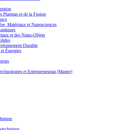
eption
lasmas et de la Fusion
ance
, Matériaux et Nanosciences
ntiques
aux et des Nano-Objets
lides
eloppement Durable
et Énergies
neurs
hnologies et Entrepreneuriat (Master)
chnique
lytechnique