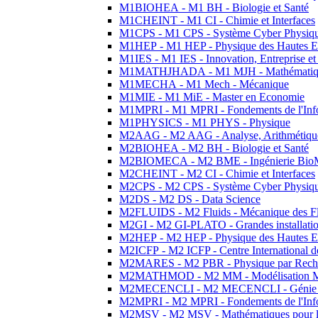
M1BIOHEA - M1 BH - Biologie et Santé
M1CHEINT - M1 CI - Chimie et Interfaces
M1CPS - M1 CPS - Système Cyber Physiq
M1HEP - M1 HEP - Physique des Hautes E
M1IES - M1 IES - Innovation, Entreprise et
M1MATHJHADA - M1 MJH - Mathématiqu
M1MECHA - M1 Mech - Mécanique
M1MIE - M1 MiE - Master en Economie
M1MPRI - M1 MPRI - Fondements de l'Inf
M1PHYSICS - M1 PHYS - Physique
M2AAG - M2 AAG - Analyse, Arithmétique
M2BIOHEA - M2 BH - Biologie et Santé
M2BIOMECA - M2 BME - Ingénierie BioM
M2CHEINT - M2 CI - Chimie et Interfaces
M2CPS - M2 CPS - Système Cyber Physiq
M2DS - M2 DS - Data Science
M2FLUIDS - M2 Fluids - Mécanique des Fl
M2GI - M2 GI-PLATO - Grandes installation
M2HEP - M2 HEP - Physique des Hautes E
M2ICFP - M2 ICFP - Centre International 
M2MARES - M2 PBR - Physique par Rech
M2MATHMOD - M2 MM - Modélisation M
M2MECENCLI - M2 MECENCLI - Génie Méc
M2MPRI - M2 MPRI - Fondements de l'Inf
M2MSV - M2 MSV - Mathématiques pour le