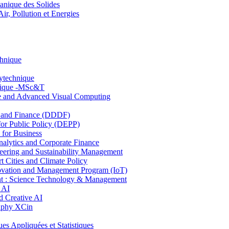
nique des Solides
, Pollution et Energies
chnique
lytechnique
hnique -MSc&T
ce and Advanced Visual Computing
and Finance (DDDF)
r Public Policy (DEPP)
for Business
ytics and Corporate Finance
ring and Sustainability Management
Cities and Climate Policy
ovation and Management Program (IoT)
: Science Technology & Management
 AI
 Creative AI
aphy XCin
ppliquées et Statistiques