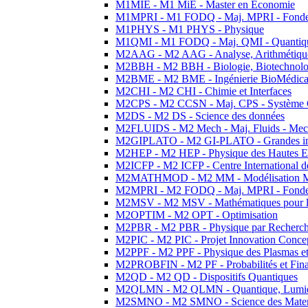
M1MIE - M1 MiE - Master en Economie
M1MPRI - M1 FODQ - Maj. MPRI - Fondeme
M1PHYS - M1 PHYS - Physique
M1QMI - M1 FODQ - Maj. QMI - Quantique
M2AAG - M2 AAG - Analyse, Arithmétique
M2BBH - M2 BBH - Biologie, Biotechnolog
M2BME - M2 BME - Ingénierie BioMédica
M2CHI - M2 CHI - Chimie et Interfaces
M2CPS - M2 CCSN - Maj. CPS - Système 
M2DS - M2 DS - Science des données
M2FLUIDS - M2 Mech - Maj. Fluids - Meca
M2GIPLATO - M2 GI-PLATO - Grandes instal
M2HEP - M2 HEP - Physique des Hautes E
M2ICFP - M2 ICFP - Centre International 
M2MATHMOD - M2 MM - Modélisation M
M2MPRI - M2 FODQ - Maj. MPRI - Fondeme
M2MSV - M2 MSV - Mathématiques pour le
M2OPTIM - M2 OPT - Optimisation
M2PBR - M2 PBR - Physique par Recherc
M2PIC - M2 PIC - Projet Innovation Conce
M2PPF - M2 PPF - Physique des Plasmas et
M2PROBFIN - M2 PF - Probabilités et Fin
M2QD - M2 QD - Dispositifs Quantiques
M2QLMN - M2 QLMN - Quantique, Lumiere
M2SMNO - M2 SMNO - Science des Materi