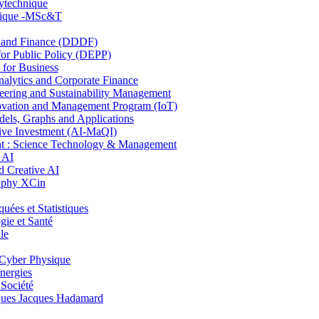
lytechnique
hnique -MSc&T
and Finance (DDDF)
r Public Policy (DEPP)
for Business
ytics and Corporate Finance
ring and Sustainability Management
ovation and Management Program (IoT)
ls, Graphs and Applications
ive Investment (AI-MaQI)
: Science Technology & Management
 AI
 Creative AI
aphy XCin
es et Statistiques
ie et Santé
le
Cyber Physique
nergies
 Société
es Jacques Hadamard