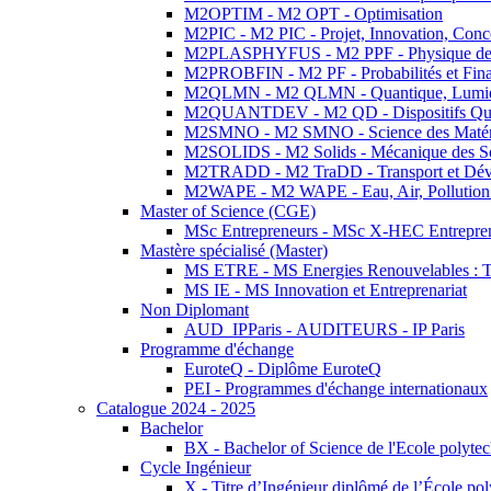
M2OPTIM - M2 OPT - Optimisation
M2PIC - M2 PIC - Projet, Innovation, Conc
M2PLASPHYFUS - M2 PPF - Physique des P
M2PROBFIN - M2 PF - Probabilités et Fin
M2QLMN - M2 QLMN - Quantique, Lumière
M2QUANTDEV - M2 QD - Dispositifs Qua
M2SMNO - M2 SMNO - Science des Matéri
M2SOLIDS - M2 Solids - Mécanique des So
M2TRADD - M2 TraDD - Transport et Dév
M2WAPE - M2 WAPE - Eau, Air, Pollution 
Master of Science (CGE)
MSc Entrepreneurs - MSc X-HEC Entrepre
Mastère spécialisé (Master)
MS ETRE - MS Energies Renouvelables : Tec
MS IE - MS Innovation et Entreprenariat
Non Diplomant
AUD_IPParis - AUDITEURS - IP Paris
Programme d'échange
EuroteQ - Diplôme EuroteQ
PEI - Programmes d'échange internationaux
Catalogue 2024 - 2025
Bachelor
BX - Bachelor of Science de l'Ecole polyte
Cycle Ingénieur
X - Titre d’Ingénieur diplômé de l’École po