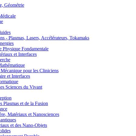
, Géométrie
édicale
ue
uides
s - Plasmas, Lasers, Accélérateurs, Tokamaks
nergies
de Physique Fondamentale
aux et Interfaces
erche
athématique
anique pour les Cliniciens
 et Interfaces
ormatique
s Sciences du Vivant
eption
lasmas et de la Fusion
ance
, Matériaux et Nanosciences
ntiques
aux et des Nano-Objets
lides