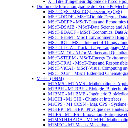
X - Titre d’Ingénieur diplômé de l’École po
Diplôme de formation gradué de l'Ecole Polytec
MScT-CyS - MScT-Cybersecurity (CyS)
MScT-DDDF - MScT-Double Degree Data 
MScT-DEPP - MScT-Data and Economics fo
MScT-DSAIB - MScT-Data Science and AI 
MScT-EDACF - MScT-Economics, Data Anal
MScT-EESM - MScT-Environmental Enginee
MScT-IOT - MScT-Internet of Things : Inn
MScT-LLGA - Track : Large Language Mode
MScT-MaQI - AI for Markets and Quantitat
MScT-STEEM - MScT-Energy Environment 
MScT-TRAI - MScT-Trust and Responsible
MScT-ViCAI - MScT-Visual Computing and
MScT-XCin - MScT-Extended Cinematogr
Master (DNM)
M1AMS - M1 AMS - Mathématiques Appliqué
M1BBH - M1 BBH - Biologie, Biotechnolog
M1BME - M1 BME - Ingénierie BioMédica
M1CHI - M1 CHI - Chimie et Interfaces
M1CPS - M1 CCSN - Maj. CPS - Système 
M1HEP - M1 HEP - Physique des Hautes E
M1IES - M1 IES - Innovation, Entreprise et
M1MATHJHADA - M1 MJH - Mathematiqu
M1MEC - M1 Mech - Mecanique