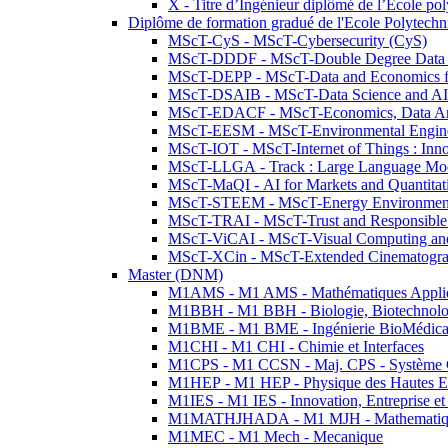
X - Titre d’Ingénieur diplômé de l’École po
Diplôme de formation gradué de l'Ecole Polytec
MScT-CyS - MScT-Cybersecurity (CyS)
MScT-DDDF - MScT-Double Degree Data 
MScT-DEPP - MScT-Data and Economics fo
MScT-DSAIB - MScT-Data Science and AI 
MScT-EDACF - MScT-Economics, Data Anal
MScT-EESM - MScT-Environmental Enginee
MScT-IOT - MScT-Internet of Things : Inn
MScT-LLGA - Track : Large Language Mode
MScT-MaQI - AI for Markets and Quantitat
MScT-STEEM - MScT-Energy Environment 
MScT-TRAI - MScT-Trust and Responsible
MScT-ViCAI - MScT-Visual Computing and
MScT-XCin - MScT-Extended Cinematogr
Master (DNM)
M1AMS - M1 AMS - Mathématiques Appliqué
M1BBH - M1 BBH - Biologie, Biotechnolog
M1BME - M1 BME - Ingénierie BioMédica
M1CHI - M1 CHI - Chimie et Interfaces
M1CPS - M1 CCSN - Maj. CPS - Système 
M1HEP - M1 HEP - Physique des Hautes E
M1IES - M1 IES - Innovation, Entreprise et
M1MATHJHADA - M1 MJH - Mathematiqu
M1MEC - M1 Mech - Mecanique