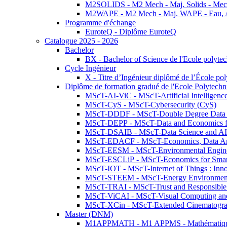
M2SOLIDS - M2 Mech - Maj. Solids - Meca
M2WAPE - M2 Mech - Maj. WAPE - Eau, Air
Programme d'échange
EuroteQ - Diplôme EuroteQ
Catalogue 2025 - 2026
Bachelor
BX - Bachelor of Science de l'Ecole polyte
Cycle Ingénieur
X - Titre d’Ingénieur diplômé de l’École po
Diplôme de formation gradué de l'Ecole Polytec
MScT-AI-ViC - MScT-Artificial Intelligen
MScT-CyS - MScT-Cybersecurity (CyS)
MScT-DDDF - MScT-Double Degree Data 
MScT-DEPP - MScT-Data and Economics fo
MScT-DSAIB - MScT-Data Science and AI 
MScT-EDACF - MScT-Economics, Data Anal
MScT-EESM - MScT-Environmental Enginee
MScT-ESCLiP - MScT-Economics for Smart 
MScT-IOT - MScT-Internet of Things : Inn
MScT-STEEM - MScT-Energy Environment 
MScT-TRAI - MScT-Trust and Responsible
MScT-ViCAI - MScT-Visual Computing and
MScT-XCin - MScT-Extended Cinematogr
Master (DNM)
M1APPMATH - M1 APPMS - Mathématiques A