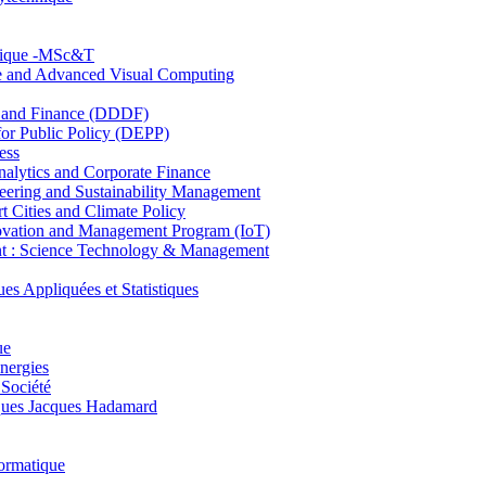
hnique -MSc&T
ce and Advanced Visual Computing
and Finance (DDDF)
r Public Policy (DEPP)
ess
ytics and Corporate Finance
ring and Sustainability Management
Cities and Climate Policy
ovation and Management Program (IoT)
: Science Technology & Management
ppliquées et Statistiques
ue
nergies
 Société
es Jacques Hadamard
ormatique