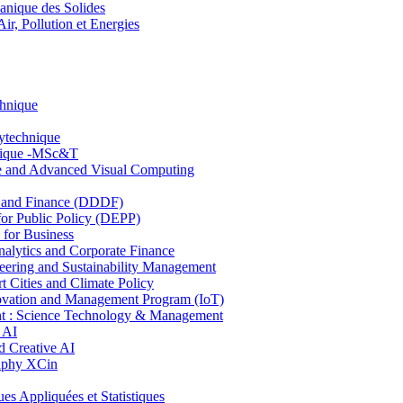
nique des Solides
, Pollution et Energies
chnique
lytechnique
hnique -MSc&T
ce and Advanced Visual Computing
and Finance (DDDF)
r Public Policy (DEPP)
for Business
ytics and Corporate Finance
ring and Sustainability Management
Cities and Climate Policy
ovation and Management Program (IoT)
: Science Technology & Management
 AI
 Creative AI
aphy XCin
ppliquées et Statistiques