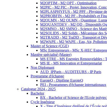
M2OPTIM - M2 OPT - Optimisation
M2PIC - M2 PIC - Projet, Innovation, Conc
M2PLASPHYFUS - M2 PPF - Physique des P
M2PROBFIN - M2 PF - Probabilités et Fin
M2QLMN - M2 QLMN - Quantique, Lumière
M2QUANTDEV - M2 QD - Dispositifs Qua
M2SMNO - M2 SMNO - Science des Matéri
M2SOLIDS - M2 Solids - Mécanique des So
M2TRADD - M2 TraDD - Transport et Dév
M2WAPE - M2 WAPE - Eau, Air, Pollution 
Master of Science (CGE)
MSc Entrepreneurs - MSc X-HEC Entrepre
Mastère spécialisé (Master)
MS ETRE - MS Energies Renouvelables : Tec
MS IE - MS Innovation et Entreprenariat
Non Diplomant
AUD_IPParis - AUDITEURS - IP Paris
Programme d'échange
EuroteQ - Diplôme EuroteQ
PEI - Programmes d'échange internationaux
Catalogue 2024 - 2025
Bachelor
BX - Bachelor of Science de l'Ecole polyte
Cycle Ingénieur
X - Titre d’Ingénieur diplômé de l’École po