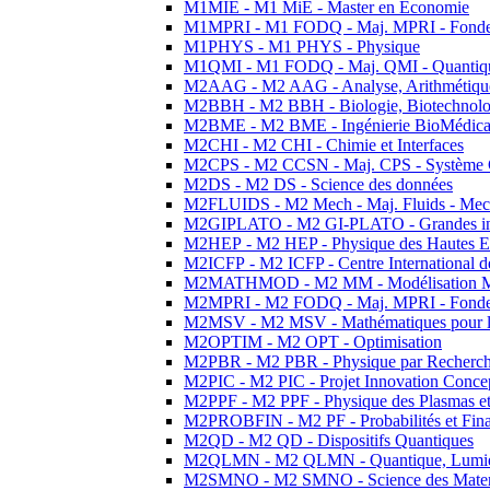
M1MIE - M1 MiE - Master en Economie
M1MPRI - M1 FODQ - Maj. MPRI - Fondeme
M1PHYS - M1 PHYS - Physique
M1QMI - M1 FODQ - Maj. QMI - Quantique
M2AAG - M2 AAG - Analyse, Arithmétique
M2BBH - M2 BBH - Biologie, Biotechnolog
M2BME - M2 BME - Ingénierie BioMédica
M2CHI - M2 CHI - Chimie et Interfaces
M2CPS - M2 CCSN - Maj. CPS - Système 
M2DS - M2 DS - Science des données
M2FLUIDS - M2 Mech - Maj. Fluids - Meca
M2GIPLATO - M2 GI-PLATO - Grandes instal
M2HEP - M2 HEP - Physique des Hautes E
M2ICFP - M2 ICFP - Centre International 
M2MATHMOD - M2 MM - Modélisation M
M2MPRI - M2 FODQ - Maj. MPRI - Fondeme
M2MSV - M2 MSV - Mathématiques pour le
M2OPTIM - M2 OPT - Optimisation
M2PBR - M2 PBR - Physique par Recherc
M2PIC - M2 PIC - Projet Innovation Conce
M2PPF - M2 PPF - Physique des Plasmas et
M2PROBFIN - M2 PF - Probabilités et Fin
M2QD - M2 QD - Dispositifs Quantiques
M2QLMN - M2 QLMN - Quantique, Lumiere
M2SMNO - M2 SMNO - Science des Materi