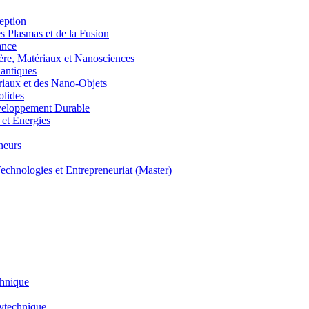
eption
lasmas et de la Fusion
ance
, Matériaux et Nanosciences
ntiques
aux et des Nano-Objets
lides
eloppement Durable
et Énergies
neurs
hnologies et Entrepreneuriat (Master)
chnique
lytechnique