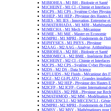
M1BIOHEA - M1 BH - Biologie et Santé
M1CHEINT - M1 CI - Chimie et Interfaces
M1CPS - M1 CPS - Système Cyber Physiq
M1HEP - M1 HEP - Physique des Hautes E
M1IES - M1 IES - Innovation, Entreprise et
M1MATHJHADA - M1 MJH - Mathématiqu
M1MECHA - M1 Mech - Mécanique
M1MIE - M1 MiE - Master en Economie
M1MPRI - M1 MPRI - Fondements de l'Inf
M1PHYSICS - M1 PHYS - Physique
M2AAG - M2 AAG - Analyse, Arithmétique
M2BIOHEA - M2 BH - Biologie et Santé
M2BIOMECA - M2 BME - Ingénierie BioM
M2CHEINT - M2 CI - Chimie et Interfaces
M2CPS - M2 CPS - Système Cyber Physiq
M2DS - M2 DS - Data Science
M2FLUIDS - M2 Fluids - Mécanique des Fl
M2GI - M2 GI-PLATO - Grandes installation
M2HEP - M2 HEP - Physique des Hautes E
M2ICFP - M2 ICFP - Centre International 
M2MARES - M2 PBR - Physique par Rech
M2MATHMOD - M2 MM - Modélisation M
M2MECENCLI - M2 MECENCLI - Génie Méc
M2MPRI - M2 MPRI - Fondements de l'Inf
M2MSV - M2 MSV - Mathématiques pour le