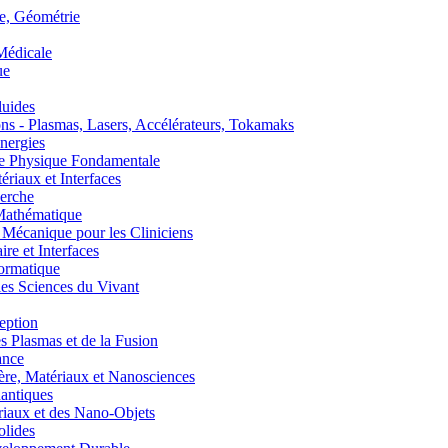
, Géométrie
édicale
ue
uides
s - Plasmas, Lasers, Accélérateurs, Tokamaks
nergies
de Physique Fondamentale
aux et Interfaces
erche
athématique
anique pour les Cliniciens
 et Interfaces
ormatique
s Sciences du Vivant
eption
lasmas et de la Fusion
ance
, Matériaux et Nanosciences
ntiques
aux et des Nano-Objets
lides