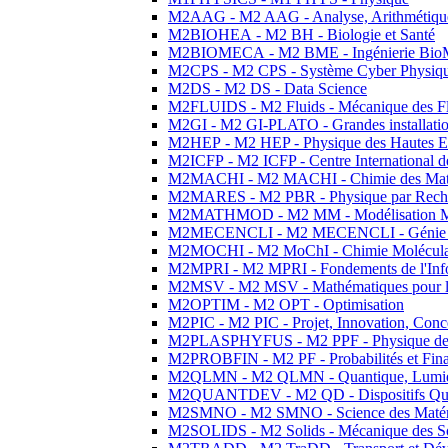
M2AAG - M2 AAG - Analyse, Arithmétique
M2BIOHEA - M2 BH - Biologie et Santé
M2BIOMECA - M2 BME - Ingénierie BioM
M2CPS - M2 CPS - Système Cyber Physiq
M2DS - M2 DS - Data Science
M2FLUIDS - M2 Fluids - Mécanique des Fl
M2GI - M2 GI-PLATO - Grandes installation
M2HEP - M2 HEP - Physique des Hautes E
M2ICFP - M2 ICFP - Centre International 
M2MACHI - M2 MACHI - Chimie des Matéri
M2MARES - M2 PBR - Physique par Rech
M2MATHMOD - M2 MM - Modélisation M
M2MECENCLI - M2 MECENCLI - Génie Méc
M2MOCHI - M2 MoChI - Chimie Moléculaire
M2MPRI - M2 MPRI - Fondements de l'Inf
M2MSV - M2 MSV - Mathématiques pour le
M2OPTIM - M2 OPT - Optimisation
M2PIC - M2 PIC - Projet, Innovation, Conc
M2PLASPHYFUS - M2 PPF - Physique des P
M2PROBFIN - M2 PF - Probabilités et Fin
M2QLMN - M2 QLMN - Quantique, Lumière
M2QUANTDEV - M2 QD - Dispositifs Qua
M2SMNO - M2 SMNO - Science des Matéri
M2SOLIDS - M2 Solids - Mécanique des So