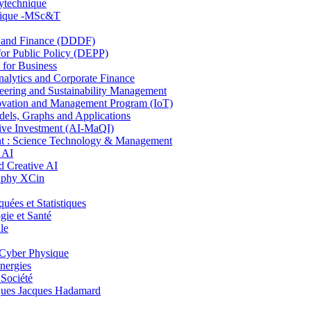
lytechnique
hnique -MSc&T
and Finance (DDDF)
r Public Policy (DEPP)
for Business
ytics and Corporate Finance
ring and Sustainability Management
ovation and Management Program (IoT)
ls, Graphs and Applications
ive Investment (AI-MaQI)
: Science Technology & Management
 AI
 Creative AI
aphy XCin
es et Statistiques
ie et Santé
le
Cyber Physique
nergies
 Société
es Jacques Hadamard