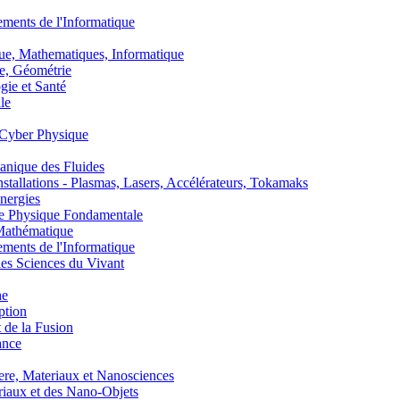
nts de l'Informatique
, Mathematiques, Informatique
, Géométrie
ie et Santé
le
Cyber Physique
nique des Fluides
lations - Plasmas, Lasers, Accélérateurs, Tokamaks
nergies
de Physique Fondamentale
athématique
nts de l'Informatique
s Sciences du Vivant
he
ption
 de la Fusion
ance
, Materiaux et Nanosciences
aux et des Nano-Objets