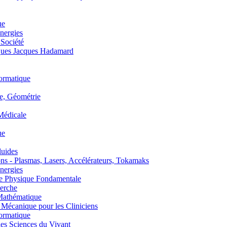
ue
nergies
 Société
es Jacques Hadamard
ormatique
, Géométrie
édicale
ue
uides
s - Plasmas, Lasers, Accélérateurs, Tokamaks
nergies
de Physique Fondamentale
erche
athématique
anique pour les Cliniciens
ormatique
s Sciences du Vivant