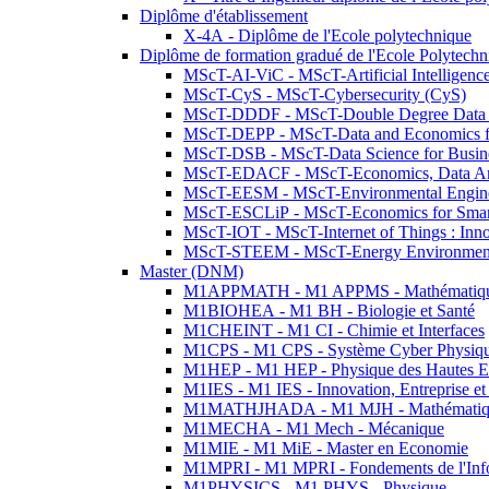
Diplôme d'établissement
X-4A - Diplôme de l'Ecole polytechnique
Diplôme de formation gradué de l'Ecole Polytec
MScT-AI-ViC - MScT-Artificial Intelligen
MScT-CyS - MScT-Cybersecurity (CyS)
MScT-DDDF - MScT-Double Degree Data 
MScT-DEPP - MScT-Data and Economics fo
MScT-DSB - MScT-Data Science for Busin
MScT-EDACF - MScT-Economics, Data Anal
MScT-EESM - MScT-Environmental Enginee
MScT-ESCLiP - MScT-Economics for Smart 
MScT-IOT - MScT-Internet of Things : Inn
MScT-STEEM - MScT-Energy Environment 
Master (DNM)
M1APPMATH - M1 APPMS - Mathématiques A
M1BIOHEA - M1 BH - Biologie et Santé
M1CHEINT - M1 CI - Chimie et Interfaces
M1CPS - M1 CPS - Système Cyber Physiq
M1HEP - M1 HEP - Physique des Hautes E
M1IES - M1 IES - Innovation, Entreprise et
M1MATHJHADA - M1 MJH - Mathématiqu
M1MECHA - M1 Mech - Mécanique
M1MIE - M1 MiE - Master en Economie
M1MPRI - M1 MPRI - Fondements de l'Inf
M1PHYSICS - M1 PHYS - Physique