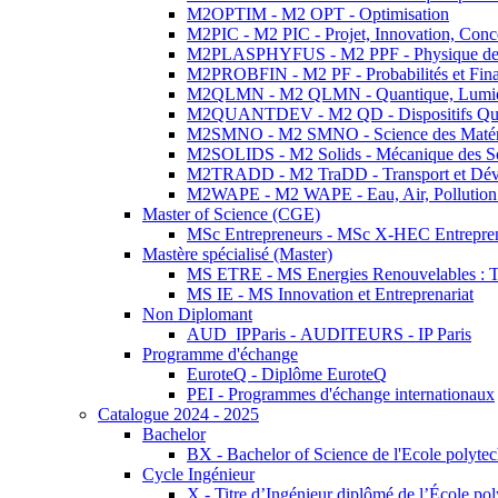
M2OPTIM - M2 OPT - Optimisation
M2PIC - M2 PIC - Projet, Innovation, Conc
M2PLASPHYFUS - M2 PPF - Physique des P
M2PROBFIN - M2 PF - Probabilités et Fin
M2QLMN - M2 QLMN - Quantique, Lumière
M2QUANTDEV - M2 QD - Dispositifs Qua
M2SMNO - M2 SMNO - Science des Matéri
M2SOLIDS - M2 Solids - Mécanique des So
M2TRADD - M2 TraDD - Transport et Dév
M2WAPE - M2 WAPE - Eau, Air, Pollution 
Master of Science (CGE)
MSc Entrepreneurs - MSc X-HEC Entrepre
Mastère spécialisé (Master)
MS ETRE - MS Energies Renouvelables : Tec
MS IE - MS Innovation et Entreprenariat
Non Diplomant
AUD_IPParis - AUDITEURS - IP Paris
Programme d'échange
EuroteQ - Diplôme EuroteQ
PEI - Programmes d'échange internationaux
Catalogue 2024 - 2025
Bachelor
BX - Bachelor of Science de l'Ecole polyte
Cycle Ingénieur
X - Titre d’Ingénieur diplômé de l’École po