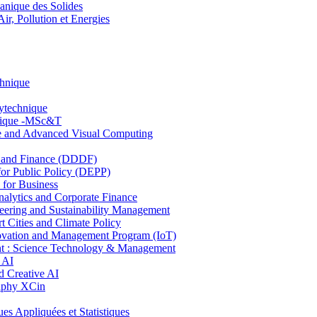
nique des Solides
, Pollution et Energies
chnique
lytechnique
hnique -MSc&T
ce and Advanced Visual Computing
and Finance (DDDF)
r Public Policy (DEPP)
for Business
ytics and Corporate Finance
ring and Sustainability Management
Cities and Climate Policy
ovation and Management Program (IoT)
: Science Technology & Management
 AI
 Creative AI
aphy XCin
ppliquées et Statistiques