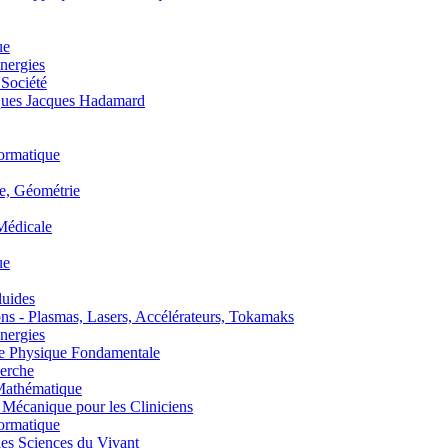
ue
nergies
 Société
es Jacques Hadamard
ormatique
, Géométrie
édicale
ue
uides
s - Plasmas, Lasers, Accélérateurs, Tokamaks
nergies
de Physique Fondamentale
erche
athématique
anique pour les Cliniciens
ormatique
s Sciences du Vivant