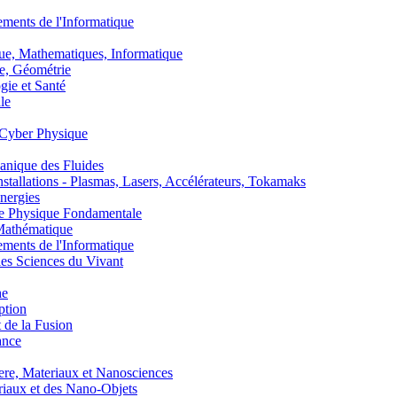
nts de l'Informatique
, Mathematiques, Informatique
, Géométrie
ie et Santé
le
Cyber Physique
nique des Fluides
lations - Plasmas, Lasers, Accélérateurs, Tokamaks
nergies
de Physique Fondamentale
athématique
nts de l'Informatique
s Sciences du Vivant
he
ption
 de la Fusion
ance
, Materiaux et Nanosciences
aux et des Nano-Objets