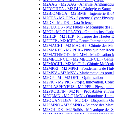
M2AAG - M2 AAG - Analyse, Arithmétique
M2BIOHEA - M2 BH - Biologie et Santé
M2BIOMECA - M2 BME - Ingénierie BioM
M2CPS - M2 CPS - Système Cyber Physiq
M2DS - M2 DS - Data Science
M2FLUIDS - M2 Fluids - Mécanique des Fl
M2GI - M2 GI-PLATO - Grandes installation
M2HEP - M2 HEP - Physique des Hautes E
M2ICFP - M2 ICFP - Centre International 
M2MACHI - M2 MACHI - Chimie des Matéri
M2MARES - M2 PBR - Physique par Rech
M2MATHMOD - M2 MM - Modélisation M
M2MECENCLI - M2 MECENCLI - Génie Méc
M2MOCHI - M2 MoChI - Chimie Moléculaire
M2MPRI - M2 MPRI - Fondements de l'Inf
M2MSV - M2 MSV - Mathématiques pour le
M2OPTIM - M2 OPT - Optimisation
M2PIC - M2 PIC - Projet, Innovation, Conc
M2PLASPHYFUS - M2 PPF - Physique des P
M2PROBFIN - M2 PF - Probabilités et Fin
M2QLMN - M2 QLMN - Quantique, Lumière
M2QUANTDEV - M2 QD - Dispositifs Qua
M2SMNO - M2 SMNO - Science des Matéri
M2SOLIDS - M2 Solids - Mécanique des So