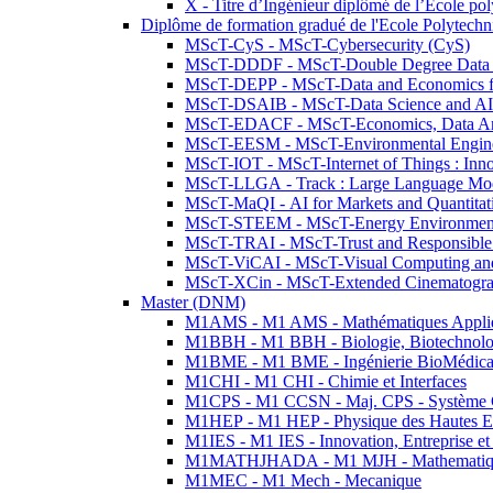
X - Titre d’Ingénieur diplômé de l’École po
Diplôme de formation gradué de l'Ecole Polytec
MScT-CyS - MScT-Cybersecurity (CyS)
MScT-DDDF - MScT-Double Degree Data 
MScT-DEPP - MScT-Data and Economics fo
MScT-DSAIB - MScT-Data Science and AI 
MScT-EDACF - MScT-Economics, Data Anal
MScT-EESM - MScT-Environmental Enginee
MScT-IOT - MScT-Internet of Things : Inn
MScT-LLGA - Track : Large Language Mode
MScT-MaQI - AI for Markets and Quantitat
MScT-STEEM - MScT-Energy Environment 
MScT-TRAI - MScT-Trust and Responsible
MScT-ViCAI - MScT-Visual Computing and
MScT-XCin - MScT-Extended Cinematogr
Master (DNM)
M1AMS - M1 AMS - Mathématiques Appliqué
M1BBH - M1 BBH - Biologie, Biotechnolog
M1BME - M1 BME - Ingénierie BioMédica
M1CHI - M1 CHI - Chimie et Interfaces
M1CPS - M1 CCSN - Maj. CPS - Système 
M1HEP - M1 HEP - Physique des Hautes E
M1IES - M1 IES - Innovation, Entreprise et
M1MATHJHADA - M1 MJH - Mathematiqu
M1MEC - M1 Mech - Mecanique