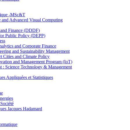
hnique -MSc&T
ce and Advanced Visual Computing
and Finance (DDDF)
r Public Policy (DEPP)
ess
ytics and Corporate Finance
ring and Sustainability Management
Cities and Climate Policy
ovation and Management Program (IoT)
: Science Technology & Management
ppliquées et Statistiques
ue
nergies
 Société
es Jacques Hadamard
ormatique