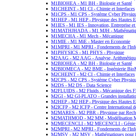
M1BIOHEA - M1 BH - Biologie et Santé
M1CHEINT - M1 CI - Chimie et Interfaces
M1CPS - M1 CPS - Système Cyber Physiq
M1HEP - M1 HEP - Physique des Hautes E
M1IES - M1 IES - Innovation, Entreprise et
M1MATHJHADA - M1 MJH - Mathématiqu
M1MECHA - M1 Mech - Mécanique
M1MIE - M1 MiE - Master en Economie
M1MPRI - M1 MPRI - Fondements de l'Inf
M1PHYSICS - M1 PHYS - Physique
M2AAG - M2 AAG - Analyse, Arithmétique
M2BIOHEA - M2 BH - Biologie et Santé
M2BIOMECA - M2 BME - Ingénierie BioM
M2CHEINT - M2 CI - Chimie et Interfaces
M2CPS - M2 CPS - Système Cyber Physiq
M2DS - M2 DS - Data Science
M2FLUIDS - M2 Fluids - Mécanique des Fl
M2GI - M2 GI-PLATO - Grandes installation
M2HEP - M2 HEP - Physique des Hautes E
M2ICFP - M2 ICFP - Centre International 
M2MARES - M2 PBR - Physique par Rech
M2MATHMOD - M2 MM - Modélisation M
M2MECENCLI - M2 MECENCLI - Génie Méc
M2MPRI - M2 MPRI - Fondements de l'Inf
M2MSV - M2 MSV - Mathématiques pour le