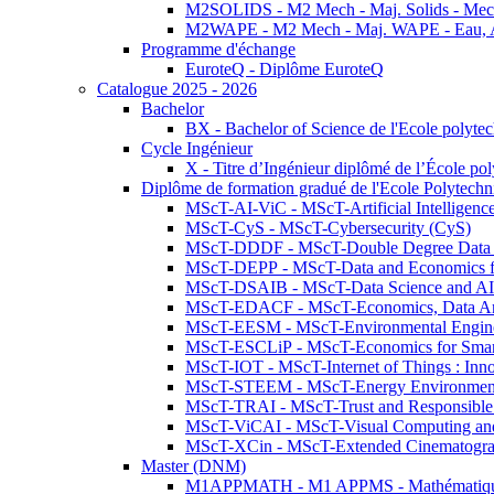
M2SOLIDS - M2 Mech - Maj. Solids - Meca
M2WAPE - M2 Mech - Maj. WAPE - Eau, Air
Programme d'échange
EuroteQ - Diplôme EuroteQ
Catalogue 2025 - 2026
Bachelor
BX - Bachelor of Science de l'Ecole polyte
Cycle Ingénieur
X - Titre d’Ingénieur diplômé de l’École po
Diplôme de formation gradué de l'Ecole Polytec
MScT-AI-ViC - MScT-Artificial Intelligen
MScT-CyS - MScT-Cybersecurity (CyS)
MScT-DDDF - MScT-Double Degree Data 
MScT-DEPP - MScT-Data and Economics fo
MScT-DSAIB - MScT-Data Science and AI 
MScT-EDACF - MScT-Economics, Data Anal
MScT-EESM - MScT-Environmental Enginee
MScT-ESCLiP - MScT-Economics for Smart 
MScT-IOT - MScT-Internet of Things : Inn
MScT-STEEM - MScT-Energy Environment 
MScT-TRAI - MScT-Trust and Responsible
MScT-ViCAI - MScT-Visual Computing and
MScT-XCin - MScT-Extended Cinematogr
Master (DNM)
M1APPMATH - M1 APPMS - Mathématiques A