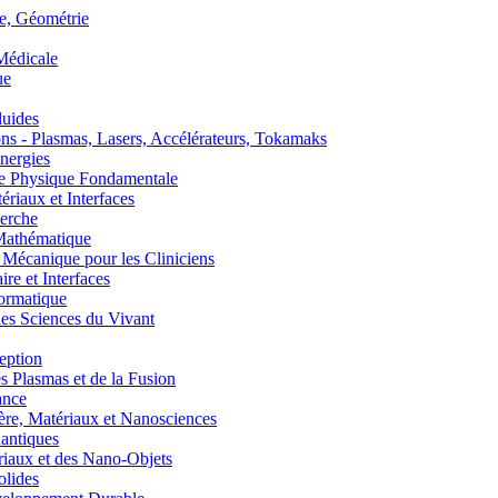
, Géométrie
édicale
ue
uides
s - Plasmas, Lasers, Accélérateurs, Tokamaks
nergies
de Physique Fondamentale
aux et Interfaces
erche
athématique
anique pour les Cliniciens
 et Interfaces
ormatique
s Sciences du Vivant
eption
lasmas et de la Fusion
ance
, Matériaux et Nanosciences
ntiques
aux et des Nano-Objets
lides