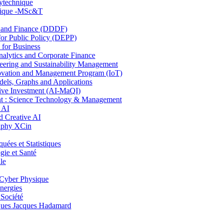
lytechnique
hnique -MSc&T
and Finance (DDDF)
r Public Policy (DEPP)
for Business
ytics and Corporate Finance
ring and Sustainability Management
ovation and Management Program (IoT)
ls, Graphs and Applications
ive Investment (AI-MaQI)
: Science Technology & Management
 AI
 Creative AI
aphy XCin
es et Statistiques
ie et Santé
le
Cyber Physique
nergies
 Société
es Jacques Hadamard