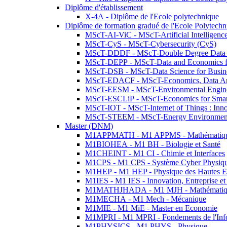
Diplôme d'établissement
X-4A - Diplôme de l'Ecole polytechnique
Diplôme de formation gradué de l'Ecole Polytec
MScT-AI-ViC - MScT-Artificial Intelligen
MScT-CyS - MScT-Cybersecurity (CyS)
MScT-DDDF - MScT-Double Degree Data 
MScT-DEPP - MScT-Data and Economics fo
MScT-DSB - MScT-Data Science for Busin
MScT-EDACF - MScT-Economics, Data Anal
MScT-EESM - MScT-Environmental Enginee
MScT-ESCLiP - MScT-Economics for Smart 
MScT-IOT - MScT-Internet of Things : Inn
MScT-STEEM - MScT-Energy Environment 
Master (DNM)
M1APPMATH - M1 APPMS - Mathématiques A
M1BIOHEA - M1 BH - Biologie et Santé
M1CHEINT - M1 CI - Chimie et Interfaces
M1CPS - M1 CPS - Système Cyber Physiq
M1HEP - M1 HEP - Physique des Hautes E
M1IES - M1 IES - Innovation, Entreprise et
M1MATHJHADA - M1 MJH - Mathématiqu
M1MECHA - M1 Mech - Mécanique
M1MIE - M1 MiE - Master en Economie
M1MPRI - M1 MPRI - Fondements de l'Inf
M1PHYSICS - M1 PHYS - Physique