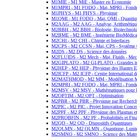
M1MIE - M1 MiE - Master en Economie
M1MPRI - M1 FODQ - Maj. MPRI - Fondeme
M1PHYS - M1 PHYS - Physique
M1QMI - M1 FODQ - Maj. QMI - Quantique
M2AAG - M2 AAG - Analyse, Arithmétique
M2BBH - M2 BBH - Biologie, Biotechnolog
M2BME - M2 BME - Ingénierie BioMédica
M2CHI - M2 CHI - Chimie et Interfaces
M2CPS - M2 CCSN - Maj. CPS - Système 
M2DS - M2 DS - Science des données
M2FLUIDS - M2 Mech - Maj. Fluids - Meca
M2GIPLATO - M2 GI-PLATO - Grandes instal
M2HEP - M2 HEP - Physique des Hautes E
M2ICFP - M2 ICFP - Centre International 
M2MATHMOD - M2 MM - Modélisation M
M2MPRI - M2 FODQ - Maj. MPRI - Fondeme
M2MSV - M2 MSV - Mathématiques pour le
M2OPTIM - M2 OPT - Optimisation
M2PBR - M2 PBR - Physique par Recherc
M2PIC - M2 PIC - Projet Innovation Conce
M2PPF - M2 PPF - Physique des Plasmas et
M2PROBFIN - M2 PF - Probabilités et Fin
M2QD - M2 QD - Dispositifs Quantiques
M2QLMN - M2 QLMN - Quantique, Lumiere
M2SMNO - M2 SMNO - Science des Materi