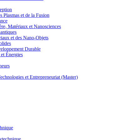
eption
lasmas et de la Fusion
ance
, Matériaux et Nanosciences
ntiques
aux et des Nano-Objets
lides
eloppement Durable
et Énergies
neurs
hnologies et Entrepreneuriat (Master)
chnique
lytechnique