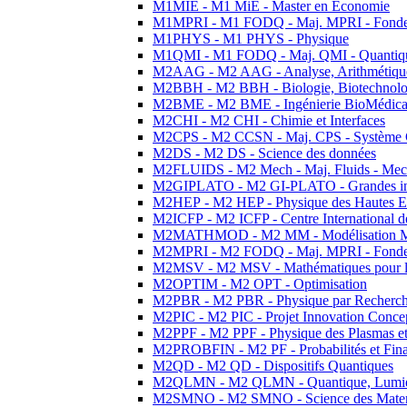
M1MIE - M1 MiE - Master en Economie
M1MPRI - M1 FODQ - Maj. MPRI - Fondeme
M1PHYS - M1 PHYS - Physique
M1QMI - M1 FODQ - Maj. QMI - Quantique
M2AAG - M2 AAG - Analyse, Arithmétique
M2BBH - M2 BBH - Biologie, Biotechnolog
M2BME - M2 BME - Ingénierie BioMédica
M2CHI - M2 CHI - Chimie et Interfaces
M2CPS - M2 CCSN - Maj. CPS - Système 
M2DS - M2 DS - Science des données
M2FLUIDS - M2 Mech - Maj. Fluids - Meca
M2GIPLATO - M2 GI-PLATO - Grandes instal
M2HEP - M2 HEP - Physique des Hautes E
M2ICFP - M2 ICFP - Centre International 
M2MATHMOD - M2 MM - Modélisation M
M2MPRI - M2 FODQ - Maj. MPRI - Fondeme
M2MSV - M2 MSV - Mathématiques pour le
M2OPTIM - M2 OPT - Optimisation
M2PBR - M2 PBR - Physique par Recherc
M2PIC - M2 PIC - Projet Innovation Conce
M2PPF - M2 PPF - Physique des Plasmas et
M2PROBFIN - M2 PF - Probabilités et Fin
M2QD - M2 QD - Dispositifs Quantiques
M2QLMN - M2 QLMN - Quantique, Lumiere
M2SMNO - M2 SMNO - Science des Materi