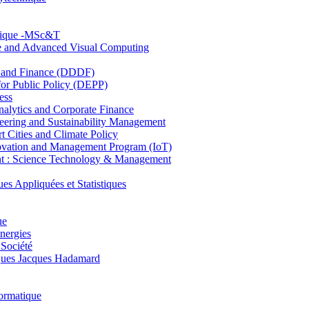
hnique -MSc&T
ce and Advanced Visual Computing
and Finance (DDDF)
r Public Policy (DEPP)
ess
ytics and Corporate Finance
ring and Sustainability Management
Cities and Climate Policy
ovation and Management Program (IoT)
: Science Technology & Management
ppliquées et Statistiques
ue
nergies
 Société
es Jacques Hadamard
ormatique