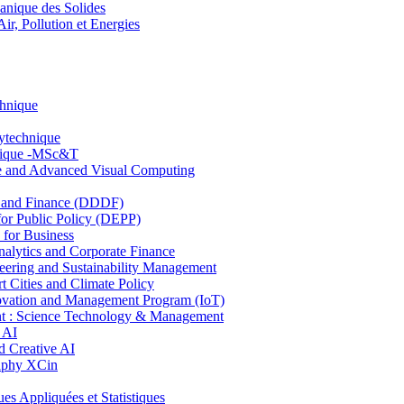
nique des Solides
, Pollution et Energies
chnique
lytechnique
hnique -MSc&T
ce and Advanced Visual Computing
and Finance (DDDF)
r Public Policy (DEPP)
for Business
ytics and Corporate Finance
ring and Sustainability Management
Cities and Climate Policy
ovation and Management Program (IoT)
: Science Technology & Management
 AI
 Creative AI
aphy XCin
ppliquées et Statistiques