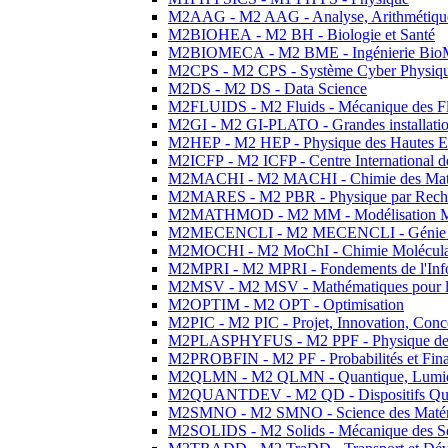
M2AAG - M2 AAG - Analyse, Arithmétique
M2BIOHEA - M2 BH - Biologie et Santé
M2BIOMECA - M2 BME - Ingénierie BioM
M2CPS - M2 CPS - Système Cyber Physiq
M2DS - M2 DS - Data Science
M2FLUIDS - M2 Fluids - Mécanique des Fl
M2GI - M2 GI-PLATO - Grandes installation
M2HEP - M2 HEP - Physique des Hautes E
M2ICFP - M2 ICFP - Centre International 
M2MACHI - M2 MACHI - Chimie des Matéri
M2MARES - M2 PBR - Physique par Rech
M2MATHMOD - M2 MM - Modélisation M
M2MECENCLI - M2 MECENCLI - Génie Méc
M2MOCHI - M2 MoChI - Chimie Moléculaire
M2MPRI - M2 MPRI - Fondements de l'Inf
M2MSV - M2 MSV - Mathématiques pour le
M2OPTIM - M2 OPT - Optimisation
M2PIC - M2 PIC - Projet, Innovation, Conc
M2PLASPHYFUS - M2 PPF - Physique des P
M2PROBFIN - M2 PF - Probabilités et Fin
M2QLMN - M2 QLMN - Quantique, Lumière
M2QUANTDEV - M2 QD - Dispositifs Qua
M2SMNO - M2 SMNO - Science des Matéri
M2SOLIDS - M2 Solids - Mécanique des So