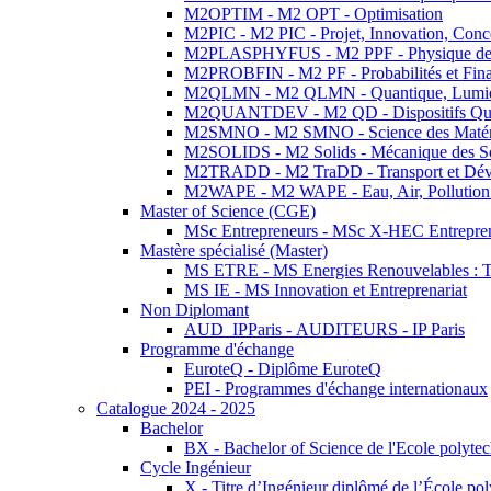
M2OPTIM - M2 OPT - Optimisation
M2PIC - M2 PIC - Projet, Innovation, Conc
M2PLASPHYFUS - M2 PPF - Physique des P
M2PROBFIN - M2 PF - Probabilités et Fin
M2QLMN - M2 QLMN - Quantique, Lumière
M2QUANTDEV - M2 QD - Dispositifs Qua
M2SMNO - M2 SMNO - Science des Matéri
M2SOLIDS - M2 Solids - Mécanique des So
M2TRADD - M2 TraDD - Transport et Dév
M2WAPE - M2 WAPE - Eau, Air, Pollution 
Master of Science (CGE)
MSc Entrepreneurs - MSc X-HEC Entrepre
Mastère spécialisé (Master)
MS ETRE - MS Energies Renouvelables : Tec
MS IE - MS Innovation et Entreprenariat
Non Diplomant
AUD_IPParis - AUDITEURS - IP Paris
Programme d'échange
EuroteQ - Diplôme EuroteQ
PEI - Programmes d'échange internationaux
Catalogue 2024 - 2025
Bachelor
BX - Bachelor of Science de l'Ecole polyte
Cycle Ingénieur
X - Titre d’Ingénieur diplômé de l’École po