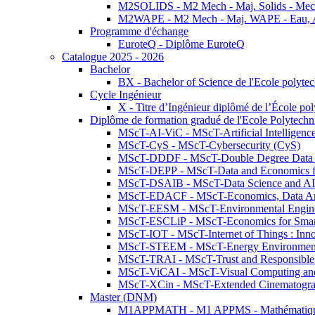
M2SOLIDS - M2 Mech - Maj. Solids - Meca
M2WAPE - M2 Mech - Maj. WAPE - Eau, Air
Programme d'échange
EuroteQ - Diplôme EuroteQ
Catalogue 2025 - 2026
Bachelor
BX - Bachelor of Science de l'Ecole polyte
Cycle Ingénieur
X - Titre d’Ingénieur diplômé de l’École po
Diplôme de formation gradué de l'Ecole Polytec
MScT-AI-ViC - MScT-Artificial Intelligen
MScT-CyS - MScT-Cybersecurity (CyS)
MScT-DDDF - MScT-Double Degree Data 
MScT-DEPP - MScT-Data and Economics fo
MScT-DSAIB - MScT-Data Science and AI 
MScT-EDACF - MScT-Economics, Data Anal
MScT-EESM - MScT-Environmental Enginee
MScT-ESCLiP - MScT-Economics for Smart 
MScT-IOT - MScT-Internet of Things : Inn
MScT-STEEM - MScT-Energy Environment 
MScT-TRAI - MScT-Trust and Responsible
MScT-ViCAI - MScT-Visual Computing and
MScT-XCin - MScT-Extended Cinematogr
Master (DNM)
M1APPMATH - M1 APPMS - Mathématiques A