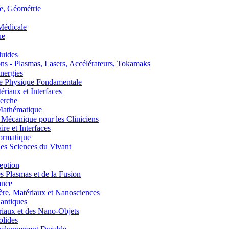
, Géométrie
édicale
ue
uides
s - Plasmas, Lasers, Accélérateurs, Tokamaks
nergies
de Physique Fondamentale
aux et Interfaces
erche
athématique
anique pour les Cliniciens
 et Interfaces
ormatique
s Sciences du Vivant
eption
lasmas et de la Fusion
ance
, Matériaux et Nanosciences
ntiques
aux et des Nano-Objets
lides