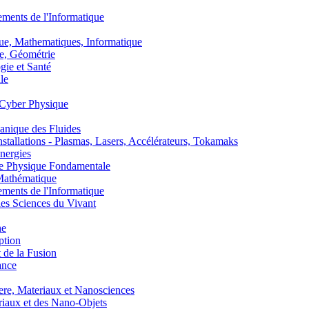
nts de l'Informatique
, Mathematiques, Informatique
, Géométrie
ie et Santé
le
Cyber Physique
nique des Fluides
lations - Plasmas, Lasers, Accélérateurs, Tokamaks
nergies
de Physique Fondamentale
athématique
nts de l'Informatique
s Sciences du Vivant
he
ption
 de la Fusion
ance
, Materiaux et Nanosciences
aux et des Nano-Objets