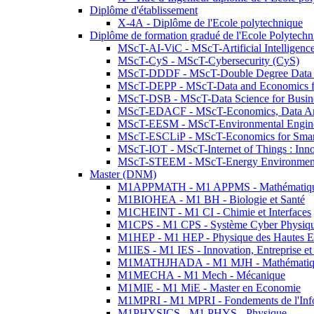
Diplôme d'établissement
X-4A - Diplôme de l'Ecole polytechnique
Diplôme de formation gradué de l'Ecole Polytec
MScT-AI-ViC - MScT-Artificial Intelligen
MScT-CyS - MScT-Cybersecurity (CyS)
MScT-DDDF - MScT-Double Degree Data 
MScT-DEPP - MScT-Data and Economics fo
MScT-DSB - MScT-Data Science for Busin
MScT-EDACF - MScT-Economics, Data Anal
MScT-EESM - MScT-Environmental Enginee
MScT-ESCLiP - MScT-Economics for Smart 
MScT-IOT - MScT-Internet of Things : Inn
MScT-STEEM - MScT-Energy Environment 
Master (DNM)
M1APPMATH - M1 APPMS - Mathématiques A
M1BIOHEA - M1 BH - Biologie et Santé
M1CHEINT - M1 CI - Chimie et Interfaces
M1CPS - M1 CPS - Système Cyber Physiq
M1HEP - M1 HEP - Physique des Hautes E
M1IES - M1 IES - Innovation, Entreprise et
M1MATHJHADA - M1 MJH - Mathématiqu
M1MECHA - M1 Mech - Mécanique
M1MIE - M1 MiE - Master en Economie
M1MPRI - M1 MPRI - Fondements de l'Inf
M1PHYSICS - M1 PHYS - Physique