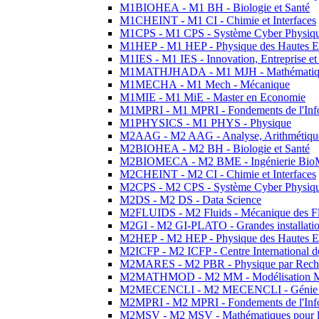
M1BIOHEA - M1 BH - Biologie et Santé
M1CHEINT - M1 CI - Chimie et Interfaces
M1CPS - M1 CPS - Système Cyber Physiq
M1HEP - M1 HEP - Physique des Hautes E
M1IES - M1 IES - Innovation, Entreprise et
M1MATHJHADA - M1 MJH - Mathématiqu
M1MECHA - M1 Mech - Mécanique
M1MIE - M1 MiE - Master en Economie
M1MPRI - M1 MPRI - Fondements de l'Inf
M1PHYSICS - M1 PHYS - Physique
M2AAG - M2 AAG - Analyse, Arithmétique
M2BIOHEA - M2 BH - Biologie et Santé
M2BIOMECA - M2 BME - Ingénierie BioM
M2CHEINT - M2 CI - Chimie et Interfaces
M2CPS - M2 CPS - Système Cyber Physiq
M2DS - M2 DS - Data Science
M2FLUIDS - M2 Fluids - Mécanique des Fl
M2GI - M2 GI-PLATO - Grandes installation
M2HEP - M2 HEP - Physique des Hautes E
M2ICFP - M2 ICFP - Centre International 
M2MARES - M2 PBR - Physique par Rech
M2MATHMOD - M2 MM - Modélisation M
M2MECENCLI - M2 MECENCLI - Génie Méc
M2MPRI - M2 MPRI - Fondements de l'Inf
M2MSV - M2 MSV - Mathématiques pour le