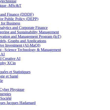
lytechnique
hnique -MSc&T
and Finance (DDDF)
r Public Policy (DEPP)
for Business
ytics and Corporate Finance
ring and Sustainability Management
ovation and Management Program (IoT)
ls, Graphs and Applications
ive Investment (AI-MaQI)
: Science Technology & Management
 AI
 Creative AI
aphy XCin
es et Statistiques
ie et Santé
le
Cyber Physique
nergies
 Société
es Jacques Hadamard