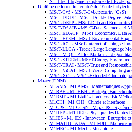
X - Titre d’Ingénieur diplômé de l’École po
Diplôme de formation gradué de l'Ecole Polytec
MScT-CyS - MScT-Cybersecurity (CyS)
MScT-DDDF - MScT-Double Degree Data 
MScT-DEPP - MScT-Data and Economics fo
MScT-DSAIB - MScT-Data Science and AI 
MScT-EDACF - MScT-Economics, Data Anal
MScT-EESM - MScT-Environmental Enginee
MScT-IOT - MScT-Internet of Things : Inn
MScT-LLGA - Track : Large Language Mode
MScT-MaQI - AI for Markets and Quantitat
MScT-STEEM - MScT-Energy Environment 
MScT-TRAI - MScT-Trust and Responsible
MScT-ViCAI - MScT-Visual Computing and
MScT-XCin - MScT-Extended Cinematogr
Master (DNM)
M1AMS - M1 AMS - Mathématiques Appliqué
M1BBH - M1 BBH - Biologie, Biotechnolog
M1BME - M1 BME - Ingénierie BioMédica
M1CHI - M1 CHI - Chimie et Interfaces
M1CPS - M1 CCSN - Maj. CPS - Système 
M1HEP - M1 HEP - Physique des Hautes E
M1IES - M1 IES - Innovation, Entreprise et
M1MATHJHADA - M1 MJH - Mathematiqu
M1MEC - M1 Mech - Mecanique