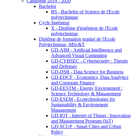
Catalogue 2019 - 2020
Bachelor
BS - Bachelor of Science de l'Ecole
polytechnique
Cycle Ingénieur
X - Diplôme d'ingénieur de l'Ecole
polytechnique
Diplôme de formation gradué de l'Ecole
Polytechnique -MSc&T
GD-AIM - Artificial Intelligence and
Advanced Visual Computing
GD-CYBSEC - Cybersecurity : Threats
and Defenses
GD-DSB - Data Science for Business
GD-EDCF - Economics, Data Analytics
and Corporate Finance
GD-EESTM - Energy Environment :
Science Technology & Management
GD-ESEM - Ecotechnologies for
Sustainability & Environment
Management
GD-IOT - Internet of Things : Innovation
and Management Program (IoT)
GD-SCUP - Smart Cities and Urban
Policy