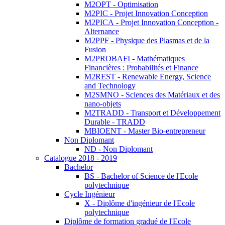
M2OPT - Optimisation
M2PIC - Projet Innovation Conception
M2PICA - Projet Innovation Conception -
Alternance
M2PPF - Physique des Plasmas et de la
Fusion
M2PROBAFI - Mathématiques
Financières : Probabilités et Finance
M2REST - Renewable Energy, Science
and Technology
M2SMNO - Sciences des Matériaux et des
nano-objets
M2TRADD - Transport et Développement
Durable - TRADD
MBIOENT - Master Bio-entrepreneur
Non Diplomant
ND - Non Diplomant
Catalogue 2018 - 2019
Bachelor
BS - Bachelor of Science de l'Ecole
polytechnique
Cycle Ingénieur
X - Diplôme d'ingénieur de l'Ecole
polytechnique
Diplôme de formation gradué de l'Ecole