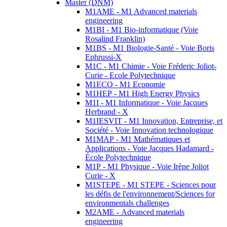
Master (DNM)
M1AME - M1 Advanced materials
engineering
M1BI - M1 Bio-informatique (Voie
Rosalind Franklin)
M1BS - M1 Biologie-Santé - Voie Boris
Ephrussi-X
M1C - M1 Chimie - Voie Fréderic Joliot-
Curie - Ecole Polytechnique
M1ECO - M1 Economie
M1HEP - M1 High Energy Physics
M1I - M1 Informatique - Voie Jacques
Herbrand - X
M1IESVIT - M1 Innovation, Entreprise, et
Société - Voie Innovation technologique
M1MAP - M1 Mathématiques et
Applications - Voie Jacques Hadamard -
École Polytechnique
M1P - M1 Physique - Voie Irène Joliot
Curie - X
M1STEPE - M1 STEPE - Sciences pour
les défis de l'environnement/Sciences for
environmentals challenges
M2AME - Advanced materials
engineering