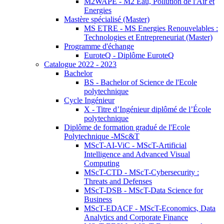
M2WAPE - M2 Eau, Pollution de l'Air et
Energies
Mastère spécialisé (Master)
MS ETRE - MS Energies Renouvelables :
Technologies et Entrepreneuriat (Master)
Programme d'échange
EuroteQ - Diplôme EuroteQ
Catalogue 2022 - 2023
Bachelor
BS - Bachelor of Science de l'Ecole
polytechnique
Cycle Ingénieur
X - Titre d’Ingénieur diplômé de l’École
polytechnique
Diplôme de formation gradué de l'Ecole
Polytechnique -MSc&T
MScT-AI-ViC - MScT-Artificial
Intelligence and Advanced Visual
Computing
MScT-CTD - MScT-Cybersecurity :
Threats and Defenses
MScT-DSB - MScT-Data Science for
Business
MScT-EDACF - MScT-Economics, Data
Analytics and Corporate Finance