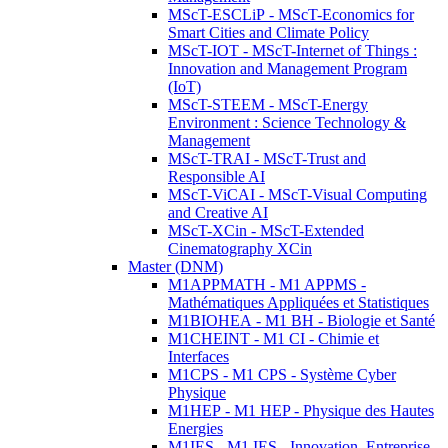
MScT-ESCLiP - MScT-Economics for
Smart Cities and Climate Policy
MScT-IOT - MScT-Internet of Things :
Innovation and Management Program
(IoT)
MScT-STEEM - MScT-Energy
Environment : Science Technology &
Management
MScT-TRAI - MScT-Trust and
Responsible AI
MScT-ViCAI - MScT-Visual Computing
and Creative AI
MScT-XCin - MScT-Extended
Cinematography XCin
Master (DNM)
M1APPMATH - M1 APPMS -
Mathématiques Appliquées et Statistiques
M1BIOHEA - M1 BH - Biologie et Santé
M1CHEINT - M1 CI - Chimie et
Interfaces
M1CPS - M1 CPS - Système Cyber
Physique
M1HEP - M1 HEP - Physique des Hautes
Energies
M1IES - M1 IES - Innovation, Entreprise