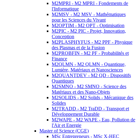
M2MPRI - M2 MPRI - Fondements de
l'Informatique
M2MSV - M2 MSV - Mathématiques
pour les Sciences du Vivant
M2OPTIM - M2 OPT - Optimisation
M2PIC - M2 PIC - Projet, Innovation,
Conception
M2PLASPHYFUS - M2 PPF - Physique
des Plasmas et de la Fusion
M2PROBFIN - M2 PF - Probabilités et
Finance
M2QLMN - M2 QLMN - Quantique,
Lumière, Matériaux et Nanosciences
M2QUANTDEV - M2 QD - Dispositifs
Quantiques
M2SMNO - M2 SMNO - Science des
Matériaux et des Nano-Objets
M2SOLIDS - M2 Solids - Mécanique des
Solides
M2TRADD - M2 TraDD - Transport et
Développement Durable
M2WAPE - M2 WAPE - Eau, Pollution de
l'Air et Energie
Master of Science (CGE)
MSc Entrepreneurs - MSc X-HEC