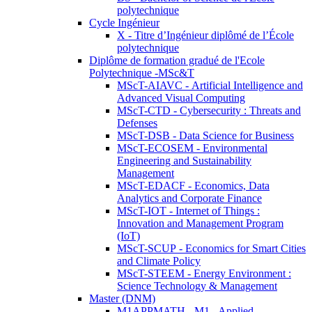
polytechnique
Cycle Ingénieur
X - Titre d’Ingénieur diplômé de l’École
polytechnique
Diplôme de formation gradué de l'Ecole
Polytechnique -MSc&T
MScT-AIAVC - Artificial Intelligence and
Advanced Visual Computing
MScT-CTD - Cybersecurity : Threats and
Defenses
MScT-DSB - Data Science for Business
MScT-ECOSEM - Environmental
Engineering and Sustainability
Management
MScT-EDACF - Economics, Data
Analytics and Corporate Finance
MScT-IOT - Internet of Things :
Innovation and Management Program
(IoT)
MScT-SCUP - Economics for Smart Cities
and Climate Policy
MScT-STEEM - Energy Environment :
Science Technology & Management
Master (DNM)
M1APPMATH - M1 - Applied