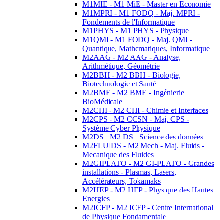
M1MIE - M1 MiE - Master en Economie
M1MPRI - M1 FODQ - Maj. MPRI -
Fondements de l'Informatique
M1PHYS - M1 PHYS - Physique
M1QMI - M1 FODQ - Maj. QMI -
Quantique, Mathematiques, Informatique
M2AAG - M2 AAG - Analyse,
Arithmétique, Géométrie
M2BBH - M2 BBH - Biologie,
Biotechnologie et Santé
M2BME - M2 BME - Ingénierie
BioMédicale
M2CHI - M2 CHI - Chimie et Interfaces
M2CPS - M2 CCSN - Maj. CPS -
Système Cyber Physique
M2DS - M2 DS - Science des données
M2FLUIDS - M2 Mech - Maj. Fluids -
Mecanique des Fluides
M2GIPLATO - M2 GI-PLATO - Grandes
installations - Plasmas, Lasers,
Accélérateurs, Tokamaks
M2HEP - M2 HEP - Physique des Hautes
Energies
M2ICFP - M2 ICFP - Centre International
de Physique Fondamentale