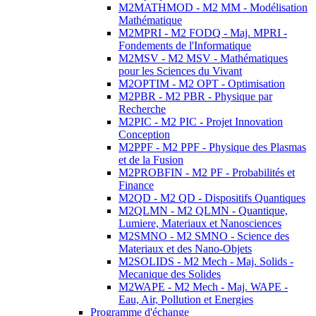
M2MATHMOD - M2 MM - Modélisation
Mathématique
M2MPRI - M2 FODQ - Maj. MPRI -
Fondements de l'Informatique
M2MSV - M2 MSV - Mathématiques
pour les Sciences du Vivant
M2OPTIM - M2 OPT - Optimisation
M2PBR - M2 PBR - Physique par
Recherche
M2PIC - M2 PIC - Projet Innovation
Conception
M2PPF - M2 PPF - Physique des Plasmas
et de la Fusion
M2PROBFIN - M2 PF - Probabilités et
Finance
M2QD - M2 QD - Dispositifs Quantiques
M2QLMN - M2 QLMN - Quantique,
Lumiere, Materiaux et Nanosciences
M2SMNO - M2 SMNO - Science des
Materiaux et des Nano-Objets
M2SOLIDS - M2 Mech - Maj. Solids -
Mecanique des Solides
M2WAPE - M2 Mech - Maj. WAPE -
Eau, Air, Pollution et Energies
Programme d'échange