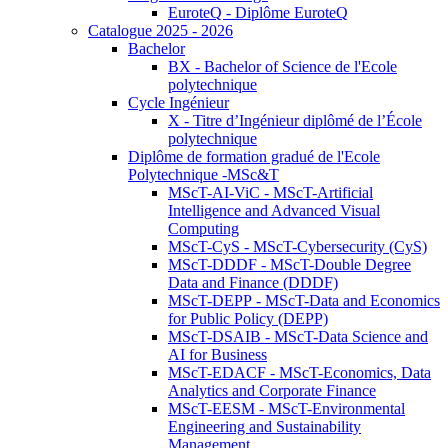
EuroteQ - Diplôme EuroteQ
Catalogue 2025 - 2026
Bachelor
BX - Bachelor of Science de l'Ecole
polytechnique
Cycle Ingénieur
X - Titre d’Ingénieur diplômé de l’École
polytechnique
Diplôme de formation gradué de l'Ecole
Polytechnique -MSc&T
MScT-AI-ViC - MScT-Artificial
Intelligence and Advanced Visual
Computing
MScT-CyS - MScT-Cybersecurity (CyS)
MScT-DDDF - MScT-Double Degree
Data and Finance (DDDF)
MScT-DEPP - MScT-Data and Economics
for Public Policy (DEPP)
MScT-DSAIB - MScT-Data Science and
AI for Business
MScT-EDACF - MScT-Economics, Data
Analytics and Corporate Finance
MScT-EESM - MScT-Environmental
Engineering and Sustainability
Management