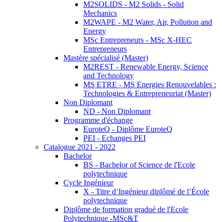
M2SOLIDS - M2 Solids - Solid
Mechanics
M2WAPE - M2 Water, Air, Pollution and
Energy
MSc Entrepreneurs - MSc X-HEC
Entrepreneurs
Mastère spécialisé (Master)
M2REST - Renewable Energy, Science
and Technology
MS ETRE - MS Energies Renouvelables :
Technologies & Entrepreneuriat (Master)
Non Diplomant
ND - Non Diplomant
Programme d'échange
EuroteQ - Diplôme EuroteQ
PEI - Echanges PEI
Catalogue 2021 - 2022
Bachelor
BS - Bachelor of Science de l'Ecole
polytechnique
Cycle Ingénieur
X - Titre d’Ingénieur diplômé de l’École
polytechnique
Diplôme de formation gradué de l'Ecole
Polytechnique -MSc&T