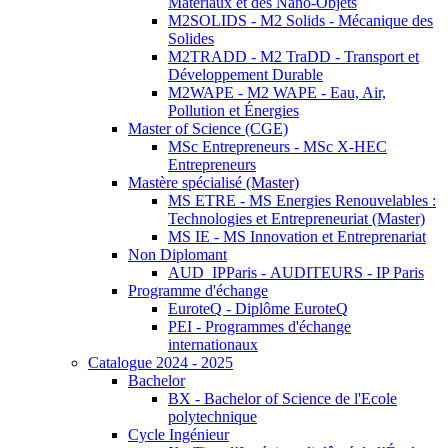
Matériaux et des Nano-Objets
M2SOLIDS - M2 Solids - Mécanique des
Solides
M2TRADD - M2 TraDD - Transport et
Développement Durable
M2WAPE - M2 WAPE - Eau, Air,
Pollution et Énergies
Master of Science (CGE)
MSc Entrepreneurs - MSc X-HEC
Entrepreneurs
Mastère spécialisé (Master)
MS ETRE - MS Energies Renouvelables :
Technologies et Entrepreneuriat (Master)
MS IE - MS Innovation et Entreprenariat
Non Diplomant
AUD_IPParis - AUDITEURS - IP Paris
Programme d'échange
EuroteQ - Diplôme EuroteQ
PEI - Programmes d'échange
internationaux
Catalogue 2024 - 2025
Bachelor
BX - Bachelor of Science de l'Ecole
polytechnique
Cycle Ingénieur