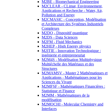
M2BE - Biomechanical Engineering
M2CLEAR - CLimat, Environnement,
Applications et Recherche - Water, Air,
Pollution and Energy
M2CMASIC - Conception, Modélisation
et Architecture des Systèmes Industriels
Complexes
M2DQ - Dispositif quantique
M2DS - Data Sciences
M2FM - Fluid Mechanics
M2HEP - High Energy physics
M2ITIE - Innovation Technologique :
ingénierie et entrepreneuriat
M2M4S - Modélisation Multiphysique
Multiéchelle des Matériaux et des
Structures
M2MAMSV - Master 2 Mathématiques et
Applications - Mathématiques pour les
Sciences du Vivant
M2MFSF - Mathématiques Financières :
Statistique et Finance
M2MM - Mathématiques de la
modélisation
M2MOCHI - Molecular Chemistry and
Interfaces