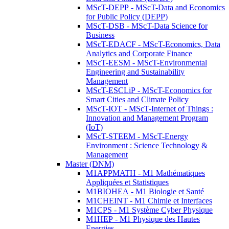
MScT-DEPP - MScT-Data and Economics
for Public Policy (DEPP)
MScT-DSB - MScT-Data Science for
Business
MScT-EDACF - MScT-Economics, Data
Analytics and Corporate Finance
MScT-EESM - MScT-Environmental
Engineering and Sustainability
Management
MScT-ESCLiP - MScT-Economics for
Smart Cities and Climate Policy
MScT-IOT - MScT-Internet of Things :
Innovation and Management Program
(IoT)
MScT-STEEM - MScT-Energy
Environment : Science Technology &
Management
Master (DNM)
M1APPMATH - M1 Mathématiques
Appliquées et Statistiques
M1BIOHEA - M1 Biologie et Santé
M1CHEINT - M1 Chimie et Interfaces
M1CPS - M1 Système Cyber Physique
M1HEP - M1 Physique des Hautes
Energies