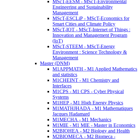
MScT-EESM - MScT-Environmental
Engineering and Sustainability
Management
MScT-ESCLiP - MScT-Economics for
Smart Cities and Climate Policy
MScT-IOT - MScT-Internet of Things :
Innovation and Management Program
(IoT)
MScT-STEEM - MScT-Energy
Environment : Science Technology &
Management
Master (DNM)
M1APPMATH - M1 Applied Mathematics
and statistics
M1CHEINT - M1 Chemistry and
Interfaces
M1CPS - M1 CPS - Cyber Physical
Systems
M1HEP - M1 High Energy Physics
M1MATHJHADA - M1 Mathematiques
Jacques Hadamard
M1MECHA - M1 Mechanics
M1MIE - M1 MIE - Master in Economics
M2BIOHEA - M2 Biology and Health
M2BIOMECA - M2 Biomeca -