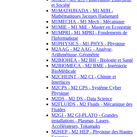
et Société
M1MATHJHADA - M1 MJH -
Mathématiques Jacques Hadamard
M1MECHA - M1 Mech - Mécanique
M1MIE - M1 MiE - Master en Economie
M1MPRI - M1 MPRI - Fondements de
l'Informatique
M1PHYSICS - M1 PHYS - Physique
M2AAG - M2 AAG - Analyse,
Arithmétique, Géométrie
M2BIOHEA - M2 BH - Biologie et Santé
M2BIOMECA - M2 BME - Ingénierie
BioMédicale
M2CHEINT - M2 CI - Chimie et
Interfaces
M2CPS - M2 CPS - Système Cyber
Physique
M2DS - M2 DS - Data Science
M2FLUIDS - M2 Fluids - Mécanique des
Fluides
M2GI - M2 GI-PLATO - Grandes
installations - Plasmas, Lasers,
Accélérateurs, Tokamaks
M2HEP - M2 HEP - Physique des Hautes