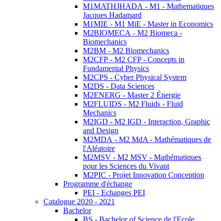
M1MATHJHADA - M1 - Mathematiques
Jacques Hadamard
M1MIE - M1 MiE - Master in Economics
M2BIOMECA - M2 Biomeca -
Biomechanics
M2BM - M2 Biomechanics
M2CFP - M2 CFP - Concepts in
Fundamental Physics
M2CPS - Cyber Physical System
M2DS - Data Sciences
M2ENERG - Master 2 Énergie
M2FLUIDS - M2 Fluids - Fluid
Mechanics
M2IGD - M2 IGD - Interaction, Graphic
and Design
M2MDA - M2 MdA - Mathématiques de
l'Aléatoire
M2MSV - M2 MSV - Mathématiques
pour les Sciences du Vivant
M2PIC - Projet Innovation Conception
Programme d'échange
PEI - Echanges PEI
Catalogue 2020 - 2021
Bachelor
BS - Bachelor of Science de l'Ecole