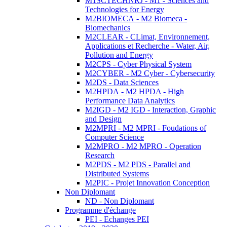
M1SCTECHNRJ - M1 - Sciences and
Technologies for Energy
M2BIOMECA - M2 Biomeca -
Biomechanics
M2CLEAR - CLimat, Environnement,
Applications et Recherche - Water, Air,
Pollution and Energy
M2CPS - Cyber Physical System
M2CYBER - M2 Cyber - Cybersecurity
M2DS - Data Sciences
M2HPDA - M2 HPDA - High
Performance Data Analytics
M2IGD - M2 IGD - Interaction, Graphic
and Design
M2MPRI - M2 MPRI - Foudations of
Computer Science
M2MPRO - M2 MPRO - Operation
Research
M2PDS - M2 PDS - Parallel and
Distributed Systems
M2PIC - Projet Innovation Conception
Non Diplomant
ND - Non Diplomant
Programme d'échange
PEI - Echanges PEI