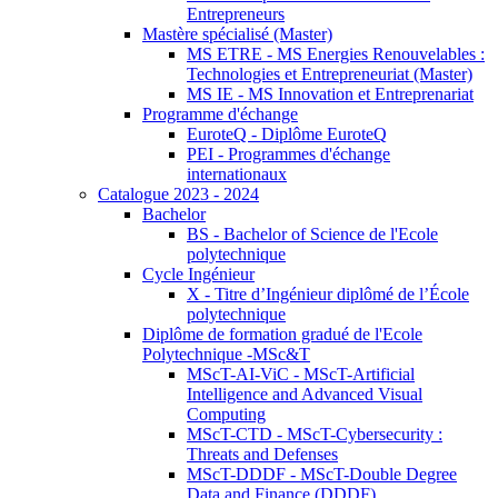
Entrepreneurs
Mastère spécialisé (Master)
MS ETRE - MS Energies Renouvelables :
Technologies et Entrepreneuriat (Master)
MS IE - MS Innovation et Entreprenariat
Programme d'échange
EuroteQ - Diplôme EuroteQ
PEI - Programmes d'échange
internationaux
Catalogue 2023 - 2024
Bachelor
BS - Bachelor of Science de l'Ecole
polytechnique
Cycle Ingénieur
X - Titre d’Ingénieur diplômé de l’École
polytechnique
Diplôme de formation gradué de l'Ecole
Polytechnique -MSc&T
MScT-AI-ViC - MScT-Artificial
Intelligence and Advanced Visual
Computing
MScT-CTD - MScT-Cybersecurity :
Threats and Defenses
MScT-DDDF - MScT-Double Degree
Data and Finance (DDDF)