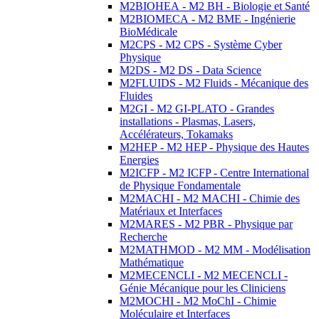
M2BIOHEA - M2 BH - Biologie et Santé
M2BIOMECA - M2 BME - Ingénierie
BioMédicale
M2CPS - M2 CPS - Système Cyber
Physique
M2DS - M2 DS - Data Science
M2FLUIDS - M2 Fluids - Mécanique des
Fluides
M2GI - M2 GI-PLATO - Grandes
installations - Plasmas, Lasers,
Accélérateurs, Tokamaks
M2HEP - M2 HEP - Physique des Hautes
Energies
M2ICFP - M2 ICFP - Centre International
de Physique Fondamentale
M2MACHI - M2 MACHI - Chimie des
Matériaux et Interfaces
M2MARES - M2 PBR - Physique par
Recherche
M2MATHMOD - M2 MM - Modélisation
Mathématique
M2MECENCLI - M2 MECENCLI -
Génie Mécanique pour les Cliniciens
M2MOCHI - M2 MoChI - Chimie
Moléculaire et Interfaces