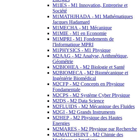
M1IES - M1 Innovation, Entreprise et
Société
M1MATHJHADA - M1 Mathématiques
Jacques Hadamard
M1MECHA - M1 Mécanique
M1MIE - M1 en Economie
M1MPRI - M1 Fondements de
l'Informatique MPRI
M1PHYSICS - M1 Physique
M2AAG - M2 Analyse, Arithmétique,
Géométrie
M2BIOHEA - M2 Biologie et Santé
M2BIOMECA - M2 Biomécanique et
Ingéniérie Biomédical
M2CFP - M2 Concepts en Physique
Fondamentale
M2CPS - M2 Système Cyber Physique
M2DS - M2 Data Science
M2FLUIDS - M2 Mécanique des Fluides
M2GI - M2 Grands Instruments
M2HEP - M2 Physique des Hautes
Energies
M2MARES - M2 Physique par Recherche
M2MATCHEINT - M2 Chimie des