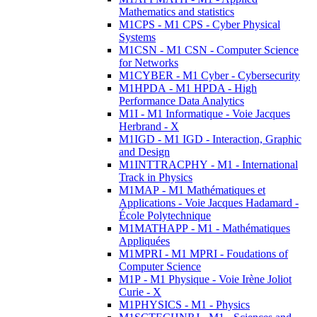
Mathematics and statistics
M1CPS - M1 CPS - Cyber Physical
Systems
M1CSN - M1 CSN - Computer Science
for Networks
M1CYBER - M1 Cyber - Cybersecurity
M1HPDA - M1 HPDA - High
Performance Data Analytics
M1I - M1 Informatique - Voie Jacques
Herbrand - X
M1IGD - M1 IGD - Interaction, Graphic
and Design
M1INTTRACPHY - M1 - International
Track in Physics
M1MAP - M1 Mathématiques et
Applications - Voie Jacques Hadamard -
École Polytechnique
M1MATHAPP - M1 - Mathématiques
Appliquées
M1MPRI - M1 MPRI - Foudations of
Computer Science
M1P - M1 Physique - Voie Irène Joliot
Curie - X
M1PHYSICS - M1 - Physics