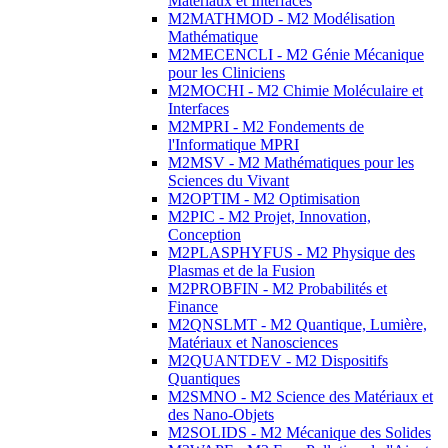
Matériaux et Interfaces
M2MATHMOD - M2 Modélisation
Mathématique
M2MECENCLI - M2 Génie Mécanique
pour les Cliniciens
M2MOCHI - M2 Chimie Moléculaire et
Interfaces
M2MPRI - M2 Fondements de
l'Informatique MPRI
M2MSV - M2 Mathématiques pour les
Sciences du Vivant
M2OPTIM - M2 Optimisation
M2PIC - M2 Projet, Innovation,
Conception
M2PLASPHYFUS - M2 Physique des
Plasmas et de la Fusion
M2PROBFIN - M2 Probabilités et
Finance
M2QNSLMT - M2 Quantique, Lumière,
Matériaux et Nanosciences
M2QUANTDEV - M2 Dispositifs
Quantiques
M2SMNO - M2 Science des Matériaux et
des Nano-Objets
M2SOLIDS - M2 Mécanique des Solides