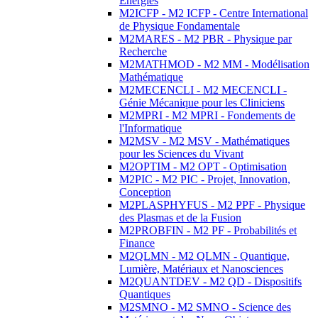
Energies
M2ICFP - M2 ICFP - Centre International
de Physique Fondamentale
M2MARES - M2 PBR - Physique par
Recherche
M2MATHMOD - M2 MM - Modélisation
Mathématique
M2MECENCLI - M2 MECENCLI -
Génie Mécanique pour les Cliniciens
M2MPRI - M2 MPRI - Fondements de
l'Informatique
M2MSV - M2 MSV - Mathématiques
pour les Sciences du Vivant
M2OPTIM - M2 OPT - Optimisation
M2PIC - M2 PIC - Projet, Innovation,
Conception
M2PLASPHYFUS - M2 PPF - Physique
des Plasmas et de la Fusion
M2PROBFIN - M2 PF - Probabilités et
Finance
M2QLMN - M2 QLMN - Quantique,
Lumière, Matériaux et Nanosciences
M2QUANTDEV - M2 QD - Dispositifs
Quantiques
M2SMNO - M2 SMNO - Science des