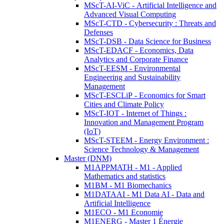
MScT-AI-ViC - Artificial Intelligence and
Advanced Visual Computing
MScT-CTD - Cybersecurity : Threats and
Defenses
MScT-DSB - Data Science for Business
MScT-EDACF - Economics, Data
Analytics and Corporate Finance
MScT-EESM - Environmental
Engineering and Sustainability
Management
MScT-ESCLiP - Economics for Smart
Cities and Climate Policy
MScT-IOT - Internet of Things :
Innovation and Management Program
(IoT)
MScT-STEEM - Energy Environment :
Science Technology & Management
Master (DNM)
M1APPMATH - M1 - Applied
Mathematics and statistics
M1BM - M1 Biomechanics
M1DATAAI - M1 Data AI - Data and
Artificial Intelligence
M1ECO - M1 Economie
M1ENERG - Master 1 Énergie