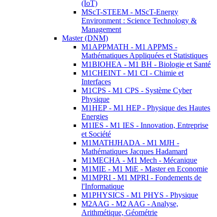
(IoT)
MScT-STEEM - MScT-Energy
Environment : Science Technology &
Management
Master (DNM)
M1APPMATH - M1 APPMS -
Mathématiques Appliquées et Statistiques
M1BIOHEA - M1 BH - Biologie et Santé
M1CHEINT - M1 CI - Chimie et
Interfaces
M1CPS - M1 CPS - Système Cyber
Physique
M1HEP - M1 HEP - Physique des Hautes
Energies
M1IES - M1 IES - Innovation, Entreprise
et Société
M1MATHJHADA - M1 MJH -
Mathématiques Jacques Hadamard
M1MECHA - M1 Mech - Mécanique
M1MIE - M1 MiE - Master en Economie
M1MPRI - M1 MPRI - Fondements de
l'Informatique
M1PHYSICS - M1 PHYS - Physique
M2AAG - M2 AAG - Analyse,
Arithmétique, Géométrie