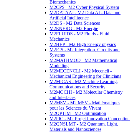
Biomechanics
M2CPS - M2 Cyber Physical System
M2DATAAI - M2 Data AI - Data and
Artificial Intelligence
M2DS - M2 Data Sciences
M2ENERG - M2 Énergie
M2FLUIDS - M2 Fluids - Fluid
Mechanics
M2HEP - M2 High Energy physics
M2ICS - M2 Integration, Circuits and
Systems
M2MATHMOD - M2 Mathematical
Modelling
M2MECENCLI - M2 Mecencli -
Mechanical Engineering for Clinicians
M2MICAS - M2 Machine Learning,
Communications and Security
M2MOCHI - M2 Molecular Chemistry
and Interfaces
M2MSV - M2 MSV - Mathématiques
pour les Sciences du Vivant
M2OPTIM - M2 Optimisation
M2PIC - M2 Projet Innovation Conception
M2QNSLMT - M2 Quantum, Light,
Materials and Nanosciences