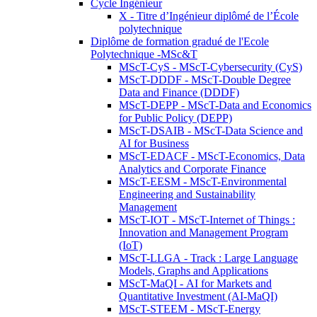
Cycle Ingénieur
X - Titre d’Ingénieur diplômé de l’École
polytechnique
Diplôme de formation gradué de l'Ecole
Polytechnique -MSc&T
MScT-CyS - MScT-Cybersecurity (CyS)
MScT-DDDF - MScT-Double Degree
Data and Finance (DDDF)
MScT-DEPP - MScT-Data and Economics
for Public Policy (DEPP)
MScT-DSAIB - MScT-Data Science and
AI for Business
MScT-EDACF - MScT-Economics, Data
Analytics and Corporate Finance
MScT-EESM - MScT-Environmental
Engineering and Sustainability
Management
MScT-IOT - MScT-Internet of Things :
Innovation and Management Program
(IoT)
MScT-LLGA - Track : Large Language
Models, Graphs and Applications
MScT-MaQI - AI for Markets and
Quantitative Investment (AI-MaQI)
MScT-STEEM - MScT-Energy