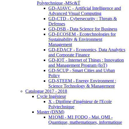
Polytechnique -MSc&T
GD-AIAVC - Artificial Intelligence and
Advanced Visual Computing
GD-CTD - Cybersecurity : Threats &
Defenses
GD-DSB - Data Science for Business
GD-ECOSEM - Ecotechnologies for
Sustainability & Environment
Management
GD-EDACF - Economics, Data Analytics
and Corporate Finance
GD-IOT - Internet of Things : Innovation
and Management Program (IoT)
GD-SCUP - Smart Cities and Urban
Policy
GD-STEEM - Energy Environment :
Science Technology & Management
Catalogue 2017 - 2018
Cycle Ingénieur
X - Diplôme d'ingénieur de l'Ecole
Polytechnique
Master (DNM)
M1QMI - M1 FODQ - Maj. QMI -
Quantique, mathematiques, informatique