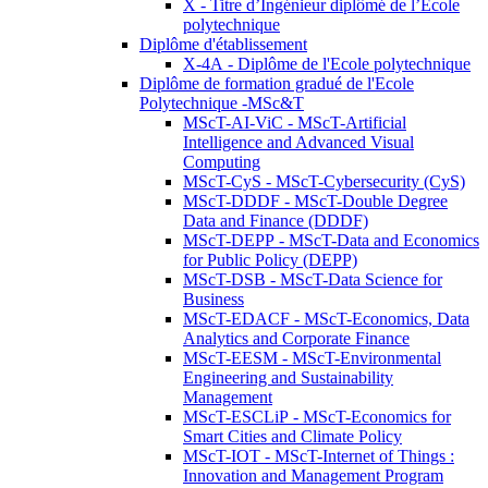
X - Titre d’Ingénieur diplômé de l’École
polytechnique
Diplôme d'établissement
X-4A - Diplôme de l'Ecole polytechnique
Diplôme de formation gradué de l'Ecole
Polytechnique -MSc&T
MScT-AI-ViC - MScT-Artificial
Intelligence and Advanced Visual
Computing
MScT-CyS - MScT-Cybersecurity (CyS)
MScT-DDDF - MScT-Double Degree
Data and Finance (DDDF)
MScT-DEPP - MScT-Data and Economics
for Public Policy (DEPP)
MScT-DSB - MScT-Data Science for
Business
MScT-EDACF - MScT-Economics, Data
Analytics and Corporate Finance
MScT-EESM - MScT-Environmental
Engineering and Sustainability
Management
MScT-ESCLiP - MScT-Economics for
Smart Cities and Climate Policy
MScT-IOT - MScT-Internet of Things :
Innovation and Management Program