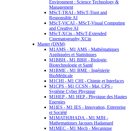
Environment : Science Technology &
Management
MScT-TRAI - MScT-Trust and
Responsible AI
MScT-ViCAI - MScT-Visual Computing
and Creative AI
MScT-XCin - MScT-Extended
Cinematography XCin
Master (DNM)
M1AMS - M1 AMS - Mathématiques
Appliquées et Statistiques
M1BBH - M1 BBH - Biologie,
Biotechnologie et Santé
M1BME - M1 BME - Ingénierie
BioMédicale
M1CHI - M1 CHI - Chimie et Interfaces
M1CPS - M1 CCSN - Maj. CPS -
Système Cyber Physique
M1HEP - M1 HEP - Physique des Hautes
Energies
M1IES - M1 IES - Innovation, Entreprise
et Société
M1MATHJHADA - M1 MJH -
Mathematiques Jacques Hadamard
M1MEC - M1 Mech - Mecanique