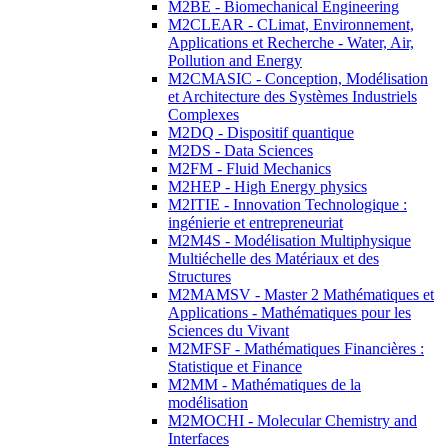
M2BE - Biomechanical Engineering
M2CLEAR - CLimat, Environnement,
Applications et Recherche - Water, Air,
Pollution and Energy
M2CMASIC - Conception, Modélisation
et Architecture des Systèmes Industriels
Complexes
M2DQ - Dispositif quantique
M2DS - Data Sciences
M2FM - Fluid Mechanics
M2HEP - High Energy physics
M2ITIE - Innovation Technologique :
ingénierie et entrepreneuriat
M2M4S - Modélisation Multiphysique
Multiéchelle des Matériaux et des
Structures
M2MAMSV - Master 2 Mathématiques et
Applications - Mathématiques pour les
Sciences du Vivant
M2MFSF - Mathématiques Financières :
Statistique et Finance
M2MM - Mathématiques de la
modélisation
M2MOCHI - Molecular Chemistry and
Interfaces