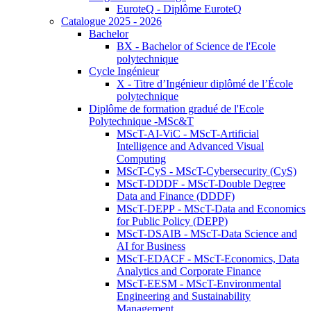
EuroteQ - Diplôme EuroteQ
Catalogue 2025 - 2026
Bachelor
BX - Bachelor of Science de l'Ecole
polytechnique
Cycle Ingénieur
X - Titre d’Ingénieur diplômé de l’École
polytechnique
Diplôme de formation gradué de l'Ecole
Polytechnique -MSc&T
MScT-AI-ViC - MScT-Artificial
Intelligence and Advanced Visual
Computing
MScT-CyS - MScT-Cybersecurity (CyS)
MScT-DDDF - MScT-Double Degree
Data and Finance (DDDF)
MScT-DEPP - MScT-Data and Economics
for Public Policy (DEPP)
MScT-DSAIB - MScT-Data Science and
AI for Business
MScT-EDACF - MScT-Economics, Data
Analytics and Corporate Finance
MScT-EESM - MScT-Environmental
Engineering and Sustainability
Management