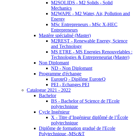
M2SOLIDS - M2 Solids - Solid
Mechanics
M2WAPE - M2 Water, Air, Pollution and
Energy
MSc Entrepreneurs - MSc X-HEC
Entrepreneurs
Mastère spécialisé (Master)
M2REST - Renewable Energy, Science
and Technology
MS ETRE - MS Energies Renouvelables :
Technologies & Entrepreneuriat (Master)
Non Diplomant
ND - Non Diplomant
Programme d'échange
EuroteQ - Diplôme EuroteQ
PEI - Echanges PEI
Catalogue 2021 - 2022
Bachelor
BS - Bachelor of Science de l'Ecole
polytechnique
Cycle Ingénieur
X - Titre d’Ingénieur diplômé de l’École
polytechnique
Diplôme de formation gradué de l'Ecole
Polytechnique -MSc&T