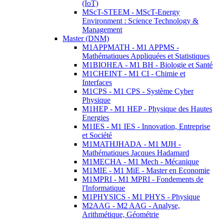
(IoT)
MScT-STEEM - MScT-Energy
Environment : Science Technology &
Management
Master (DNM)
M1APPMATH - M1 APPMS -
Mathématiques Appliquées et Statistiques
M1BIOHEA - M1 BH - Biologie et Santé
M1CHEINT - M1 CI - Chimie et
Interfaces
M1CPS - M1 CPS - Système Cyber
Physique
M1HEP - M1 HEP - Physique des Hautes
Energies
M1IES - M1 IES - Innovation, Entreprise
et Société
M1MATHJHADA - M1 MJH -
Mathématiques Jacques Hadamard
M1MECHA - M1 Mech - Mécanique
M1MIE - M1 MiE - Master en Economie
M1MPRI - M1 MPRI - Fondements de
l'Informatique
M1PHYSICS - M1 PHYS - Physique
M2AAG - M2 AAG - Analyse,
Arithmétique, Géométrie