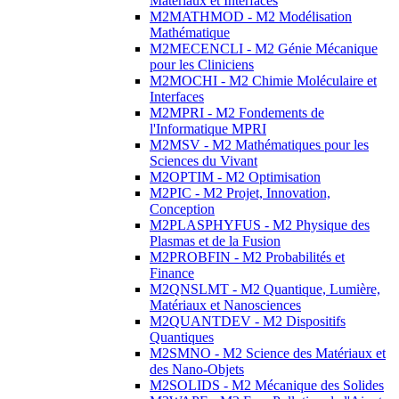
Matériaux et Interfaces
M2MATHMOD - M2 Modélisation
Mathématique
M2MECENCLI - M2 Génie Mécanique
pour les Cliniciens
M2MOCHI - M2 Chimie Moléculaire et
Interfaces
M2MPRI - M2 Fondements de
l'Informatique MPRI
M2MSV - M2 Mathématiques pour les
Sciences du Vivant
M2OPTIM - M2 Optimisation
M2PIC - M2 Projet, Innovation,
Conception
M2PLASPHYFUS - M2 Physique des
Plasmas et de la Fusion
M2PROBFIN - M2 Probabilités et
Finance
M2QNSLMT - M2 Quantique, Lumière,
Matériaux et Nanosciences
M2QUANTDEV - M2 Dispositifs
Quantiques
M2SMNO - M2 Science des Matériaux et
des Nano-Objets
M2SOLIDS - M2 Mécanique des Solides