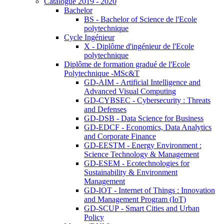
Catalogue 2019 - 2020
Bachelor
BS - Bachelor of Science de l'Ecole
polytechnique
Cycle Ingénieur
X - Diplôme d'ingénieur de l'Ecole
polytechnique
Diplôme de formation gradué de l'Ecole
Polytechnique -MSc&T
GD-AIM - Artificial Intelligence and
Advanced Visual Computing
GD-CYBSEC - Cybersecurity : Threats
and Defenses
GD-DSB - Data Science for Business
GD-EDCF - Economics, Data Analytics
and Corporate Finance
GD-EESTM - Energy Environment :
Science Technology & Management
GD-ESEM - Ecotechnologies for
Sustainability & Environment
Management
GD-IOT - Internet of Things : Innovation
and Management Program (IoT)
GD-SCUP - Smart Cities and Urban
Policy