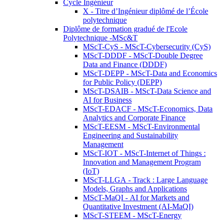
Cycle Ingénieur
X - Titre d’Ingénieur diplômé de l’École
polytechnique
Diplôme de formation gradué de l'Ecole
Polytechnique -MSc&T
MScT-CyS - MScT-Cybersecurity (CyS)
MScT-DDDF - MScT-Double Degree
Data and Finance (DDDF)
MScT-DEPP - MScT-Data and Economics
for Public Policy (DEPP)
MScT-DSAIB - MScT-Data Science and
AI for Business
MScT-EDACF - MScT-Economics, Data
Analytics and Corporate Finance
MScT-EESM - MScT-Environmental
Engineering and Sustainability
Management
MScT-IOT - MScT-Internet of Things :
Innovation and Management Program
(IoT)
MScT-LLGA - Track : Large Language
Models, Graphs and Applications
MScT-MaQI - AI for Markets and
Quantitative Investment (AI-MaQI)
MScT-STEEM - MScT-Energy