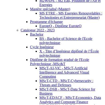
M2WAPE - M2 Eau, Pollution de l'Air et
Energies
Mastère spécialisé (Master)
MS ETRE - MS Energies Renouvelables :
Technologies et Entrepreneuriat (Master)
Programme d'échange
EuroteQ - Diplôme EuroteQ
Catalogue 2022 - 2023
Bachelor
BS - Bachelor of Science de l'Ecole
polytechnique
Cycle Ingénieur
X - Titre d’Ingénieur diplômé de l’École
polytechnique
Diplôme de formation gradué de l'Ecole
Polytechnique -MSc&T
MScT-AI-ViC - MScT-Artificial
Intelligence and Advanced Visual
Computing
MScT-CTD - MScT-Cybersecurity :
Threats and Defenses
MScT-DSB - MScT-Data Science for
Business
MScT-EDACF - MScT-Economics, Data
Analytics and Corporate Finance