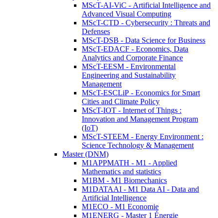
MScT-AI-ViC - Artificial Intelligence and
Advanced Visual Computing
MScT-CTD - Cybersecurity : Threats and
Defenses
MScT-DSB - Data Science for Business
MScT-EDACF - Economics, Data
Analytics and Corporate Finance
MScT-EESM - Environmental
Engineering and Sustainability
Management
MScT-ESCLiP - Economics for Smart
Cities and Climate Policy
MScT-IOT - Internet of Things :
Innovation and Management Program
(IoT)
MScT-STEEM - Energy Environment :
Science Technology & Management
Master (DNM)
M1APPMATH - M1 - Applied
Mathematics and statistics
M1BM - M1 Biomechanics
M1DATAAI - M1 Data AI - Data and
Artificial Intelligence
M1ECO - M1 Economie
M1ENERG - Master 1 Énergie