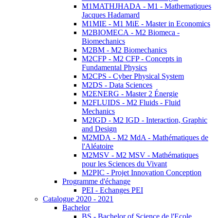
M1MATHJHADA - M1 - Mathematiques
Jacques Hadamard
M1MIE - M1 MiE - Master in Economics
M2BIOMECA - M2 Biomeca -
Biomechanics
M2BM - M2 Biomechanics
M2CFP - M2 CFP - Concepts in
Fundamental Physics
M2CPS - Cyber Physical System
M2DS - Data Sciences
M2ENERG - Master 2 Énergie
M2FLUIDS - M2 Fluids - Fluid
Mechanics
M2IGD - M2 IGD - Interaction, Graphic
and Design
M2MDA - M2 MdA - Mathématiques de
l'Aléatoire
M2MSV - M2 MSV - Mathématiques
pour les Sciences du Vivant
M2PIC - Projet Innovation Conception
Programme d'échange
PEI - Echanges PEI
Catalogue 2020 - 2021
Bachelor
BS - Bachelor of Science de l'Ecole