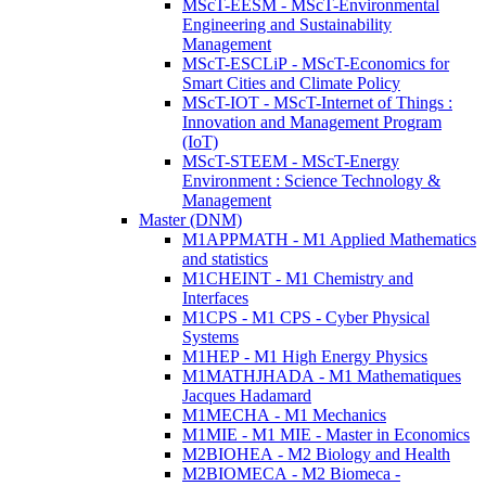
MScT-EESM - MScT-Environmental
Engineering and Sustainability
Management
MScT-ESCLiP - MScT-Economics for
Smart Cities and Climate Policy
MScT-IOT - MScT-Internet of Things :
Innovation and Management Program
(IoT)
MScT-STEEM - MScT-Energy
Environment : Science Technology &
Management
Master (DNM)
M1APPMATH - M1 Applied Mathematics
and statistics
M1CHEINT - M1 Chemistry and
Interfaces
M1CPS - M1 CPS - Cyber Physical
Systems
M1HEP - M1 High Energy Physics
M1MATHJHADA - M1 Mathematiques
Jacques Hadamard
M1MECHA - M1 Mechanics
M1MIE - M1 MIE - Master in Economics
M2BIOHEA - M2 Biology and Health
M2BIOMECA - M2 Biomeca -