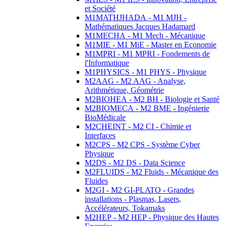
et Société
M1MATHJHADA - M1 MJH -
Mathématiques Jacques Hadamard
M1MECHA - M1 Mech - Mécanique
M1MIE - M1 MiE - Master en Economie
M1MPRI - M1 MPRI - Fondements de
l'Informatique
M1PHYSICS - M1 PHYS - Physique
M2AAG - M2 AAG - Analyse,
Arithmétique, Géométrie
M2BIOHEA - M2 BH - Biologie et Santé
M2BIOMECA - M2 BME - Ingénierie
BioMédicale
M2CHEINT - M2 CI - Chimie et
Interfaces
M2CPS - M2 CPS - Système Cyber
Physique
M2DS - M2 DS - Data Science
M2FLUIDS - M2 Fluids - Mécanique des
Fluides
M2GI - M2 GI-PLATO - Grandes
installations - Plasmas, Lasers,
Accélérateurs, Tokamaks
M2HEP - M2 HEP - Physique des Hautes