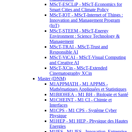
MScT-ESCLiP - MScT-Economics for
Smart Cities and Climate Policy
MScT-IOT - MScT-Internet of Things :
Innovation and Management Program
(IoT)
MScT-STEEM - MScT-Energy
Environment : Science Technology &
Management
MScT-TRAI - MScT-Trust and
Responsible AI
MScT-ViCAI - MScT-Visual Computing
and Creative AI
MScT-XCin - MScT-Extended
Cinematography XCin
Master (DNM)
M1APPMATH - M1 APPMS -
Mathématiques Appliquées et Statistiques
M1BIOHEA - M1 BH - Biologie et Santé
M1CHEINT - M1 CI - Chimie et
Interfaces
M1CPS - M1 CPS - Système Cyber
Physique
M1HEP - M1 HEP - Physique des Hautes
Energies
M1IES - M1 IES - Innovation, Entreprise