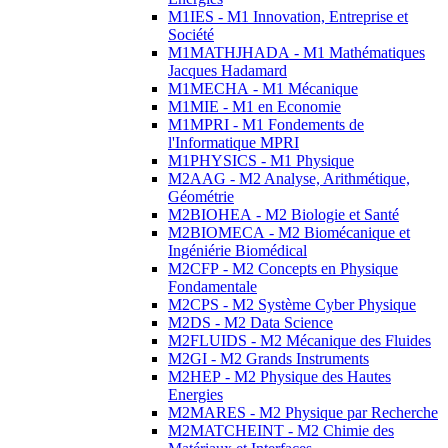
M1IES - M1 Innovation, Entreprise et
Société
M1MATHJHADA - M1 Mathématiques
Jacques Hadamard
M1MECHA - M1 Mécanique
M1MIE - M1 en Economie
M1MPRI - M1 Fondements de
l'Informatique MPRI
M1PHYSICS - M1 Physique
M2AAG - M2 Analyse, Arithmétique,
Géométrie
M2BIOHEA - M2 Biologie et Santé
M2BIOMECA - M2 Biomécanique et
Ingéniérie Biomédical
M2CFP - M2 Concepts en Physique
Fondamentale
M2CPS - M2 Système Cyber Physique
M2DS - M2 Data Science
M2FLUIDS - M2 Mécanique des Fluides
M2GI - M2 Grands Instruments
M2HEP - M2 Physique des Hautes
Energies
M2MARES - M2 Physique par Recherche
M2MATCHEINT - M2 Chimie des