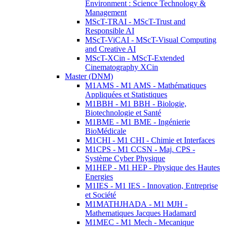
Environment : Science Technology &
Management
MScT-TRAI - MScT-Trust and
Responsible AI
MScT-ViCAI - MScT-Visual Computing
and Creative AI
MScT-XCin - MScT-Extended
Cinematography XCin
Master (DNM)
M1AMS - M1 AMS - Mathématiques
Appliquées et Statistiques
M1BBH - M1 BBH - Biologie,
Biotechnologie et Santé
M1BME - M1 BME - Ingénierie
BioMédicale
M1CHI - M1 CHI - Chimie et Interfaces
M1CPS - M1 CCSN - Maj. CPS -
Système Cyber Physique
M1HEP - M1 HEP - Physique des Hautes
Energies
M1IES - M1 IES - Innovation, Entreprise
et Société
M1MATHJHADA - M1 MJH -
Mathematiques Jacques Hadamard
M1MEC - M1 Mech - Mecanique