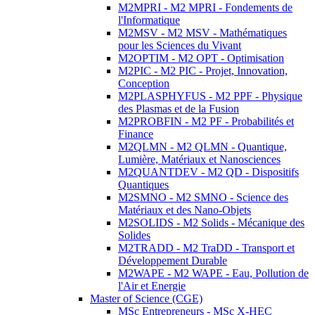
M2MPRI - M2 MPRI - Fondements de
l'Informatique
M2MSV - M2 MSV - Mathématiques
pour les Sciences du Vivant
M2OPTIM - M2 OPT - Optimisation
M2PIC - M2 PIC - Projet, Innovation,
Conception
M2PLASPHYFUS - M2 PPF - Physique
des Plasmas et de la Fusion
M2PROBFIN - M2 PF - Probabilités et
Finance
M2QLMN - M2 QLMN - Quantique,
Lumière, Matériaux et Nanosciences
M2QUANTDEV - M2 QD - Dispositifs
Quantiques
M2SMNO - M2 SMNO - Science des
Matériaux et des Nano-Objets
M2SOLIDS - M2 Solids - Mécanique des
Solides
M2TRADD - M2 TraDD - Transport et
Développement Durable
M2WAPE - M2 WAPE - Eau, Pollution de
l'Air et Energie
Master of Science (CGE)
MSc Entrepreneurs - MSc X-HEC