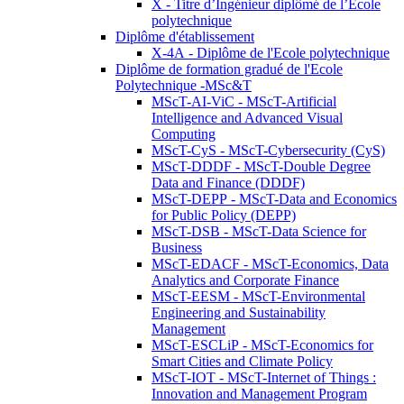
X - Titre d’Ingénieur diplômé de l’École
polytechnique
Diplôme d'établissement
X-4A - Diplôme de l'Ecole polytechnique
Diplôme de formation gradué de l'Ecole
Polytechnique -MSc&T
MScT-AI-ViC - MScT-Artificial
Intelligence and Advanced Visual
Computing
MScT-CyS - MScT-Cybersecurity (CyS)
MScT-DDDF - MScT-Double Degree
Data and Finance (DDDF)
MScT-DEPP - MScT-Data and Economics
for Public Policy (DEPP)
MScT-DSB - MScT-Data Science for
Business
MScT-EDACF - MScT-Economics, Data
Analytics and Corporate Finance
MScT-EESM - MScT-Environmental
Engineering and Sustainability
Management
MScT-ESCLiP - MScT-Economics for
Smart Cities and Climate Policy
MScT-IOT - MScT-Internet of Things :
Innovation and Management Program