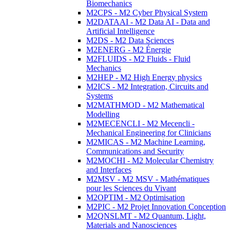
Biomechanics
M2CPS - M2 Cyber Physical System
M2DATAAI - M2 Data AI - Data and
Artificial Intelligence
M2DS - M2 Data Sciences
M2ENERG - M2 Énergie
M2FLUIDS - M2 Fluids - Fluid
Mechanics
M2HEP - M2 High Energy physics
M2ICS - M2 Integration, Circuits and
Systems
M2MATHMOD - M2 Mathematical
Modelling
M2MECENCLI - M2 Mecencli -
Mechanical Engineering for Clinicians
M2MICAS - M2 Machine Learning,
Communications and Security
M2MOCHI - M2 Molecular Chemistry
and Interfaces
M2MSV - M2 MSV - Mathématiques
pour les Sciences du Vivant
M2OPTIM - M2 Optimisation
M2PIC - M2 Projet Innovation Conception
M2QNSLMT - M2 Quantum, Light,
Materials and Nanosciences