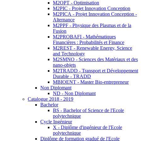
M2OPT - Optimisation
M2PIC - Projet Innovation Conception
M2PICA - Projet Innovation Conception -
Alternance
M2PPF - Physique des Plasmas et de la
Fusion
M2PROBAFI - Mathématiques
Financières : Probabilités et Finance
M2REST - Renewable Energy, Science
and Technology
M2SMNO - Sciences des Matériaux et des
nano-objets
M2TRADD - Transport et Développement
Durable - TRADD
MBIOENT - Master Bio-entrepreneur
Non Diplomant
ND - Non Diplomant
Catalogue 2018 - 2019
Bachelor
BS - Bachelor of Science de l'Ecole
polytechnique
Cycle Ingénieur
X - Diplôme d'ingénieur de l'Ecole
polytechnique
Diplôme de formation gradué de l'Ecole