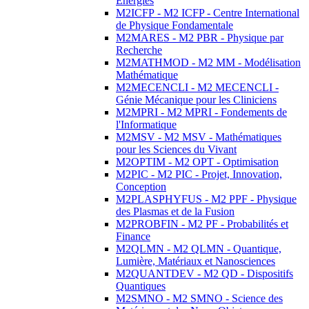
Energies
M2ICFP - M2 ICFP - Centre International
de Physique Fondamentale
M2MARES - M2 PBR - Physique par
Recherche
M2MATHMOD - M2 MM - Modélisation
Mathématique
M2MECENCLI - M2 MECENCLI -
Génie Mécanique pour les Cliniciens
M2MPRI - M2 MPRI - Fondements de
l'Informatique
M2MSV - M2 MSV - Mathématiques
pour les Sciences du Vivant
M2OPTIM - M2 OPT - Optimisation
M2PIC - M2 PIC - Projet, Innovation,
Conception
M2PLASPHYFUS - M2 PPF - Physique
des Plasmas et de la Fusion
M2PROBFIN - M2 PF - Probabilités et
Finance
M2QLMN - M2 QLMN - Quantique,
Lumière, Matériaux et Nanosciences
M2QUANTDEV - M2 QD - Dispositifs
Quantiques
M2SMNO - M2 SMNO - Science des