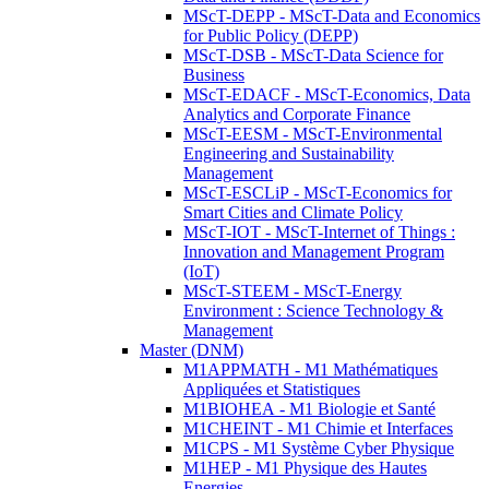
MScT-DEPP - MScT-Data and Economics
for Public Policy (DEPP)
MScT-DSB - MScT-Data Science for
Business
MScT-EDACF - MScT-Economics, Data
Analytics and Corporate Finance
MScT-EESM - MScT-Environmental
Engineering and Sustainability
Management
MScT-ESCLiP - MScT-Economics for
Smart Cities and Climate Policy
MScT-IOT - MScT-Internet of Things :
Innovation and Management Program
(IoT)
MScT-STEEM - MScT-Energy
Environment : Science Technology &
Management
Master (DNM)
M1APPMATH - M1 Mathématiques
Appliquées et Statistiques
M1BIOHEA - M1 Biologie et Santé
M1CHEINT - M1 Chimie et Interfaces
M1CPS - M1 Système Cyber Physique
M1HEP - M1 Physique des Hautes
Energies