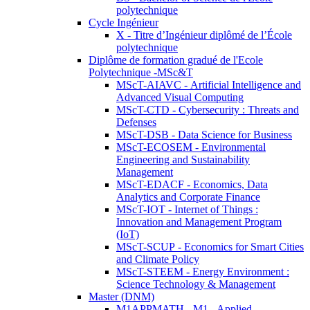
polytechnique
Cycle Ingénieur
X - Titre d’Ingénieur diplômé de l’École
polytechnique
Diplôme de formation gradué de l'Ecole
Polytechnique -MSc&T
MScT-AIAVC - Artificial Intelligence and
Advanced Visual Computing
MScT-CTD - Cybersecurity : Threats and
Defenses
MScT-DSB - Data Science for Business
MScT-ECOSEM - Environmental
Engineering and Sustainability
Management
MScT-EDACF - Economics, Data
Analytics and Corporate Finance
MScT-IOT - Internet of Things :
Innovation and Management Program
(IoT)
MScT-SCUP - Economics for Smart Cities
and Climate Policy
MScT-STEEM - Energy Environment :
Science Technology & Management
Master (DNM)
M1APPMATH - M1 - Applied