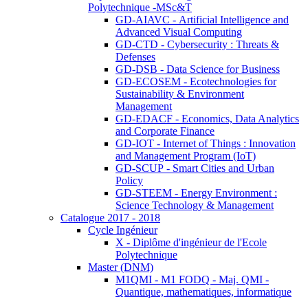
Polytechnique -MSc&T
GD-AIAVC - Artificial Intelligence and
Advanced Visual Computing
GD-CTD - Cybersecurity : Threats &
Defenses
GD-DSB - Data Science for Business
GD-ECOSEM - Ecotechnologies for
Sustainability & Environment
Management
GD-EDACF - Economics, Data Analytics
and Corporate Finance
GD-IOT - Internet of Things : Innovation
and Management Program (IoT)
GD-SCUP - Smart Cities and Urban
Policy
GD-STEEM - Energy Environment :
Science Technology & Management
Catalogue 2017 - 2018
Cycle Ingénieur
X - Diplôme d'ingénieur de l'Ecole
Polytechnique
Master (DNM)
M1QMI - M1 FODQ - Maj. QMI -
Quantique, mathematiques, informatique