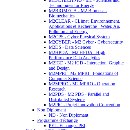
M1SCTECHNRJ - M1 - Sciences and
Technologies for Energy
M2BIOMECA - M2 Biomeca -
Biomechanics
M2CLEAR - CLimat, Environnement,
Applications et Recherche - Water, Air,
Pollution and Energy
M2CPS - Cyber Physical System
M2CYBER - M2 Cyber - Cybersecurity
M2DS - Data Sciences
M2HPDA - M2 HPDA - High
Performance Data Analytics
M2IGD - M2 IGD - Interaction, Graphic
and Design
M2MPRI - M2 MPRI - Foudations of
Computer Science
M2MPRO - M2 MPRO - Operation
Research
M2PDS - M2 PDS - Parallel and
Distributed Systems
M2PIC - Projet Innovation Conception
Non Diplomant
ND - Non Diplomant
Programme d'échange
PEI - Echanges PEI