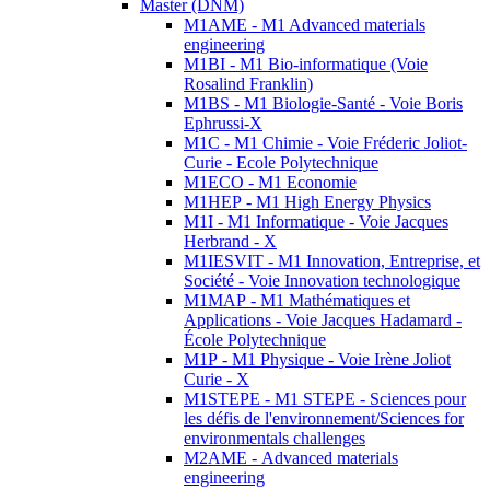
Master (DNM)
M1AME - M1 Advanced materials
engineering
M1BI - M1 Bio-informatique (Voie
Rosalind Franklin)
M1BS - M1 Biologie-Santé - Voie Boris
Ephrussi-X
M1C - M1 Chimie - Voie Fréderic Joliot-
Curie - Ecole Polytechnique
M1ECO - M1 Economie
M1HEP - M1 High Energy Physics
M1I - M1 Informatique - Voie Jacques
Herbrand - X
M1IESVIT - M1 Innovation, Entreprise, et
Société - Voie Innovation technologique
M1MAP - M1 Mathématiques et
Applications - Voie Jacques Hadamard -
École Polytechnique
M1P - M1 Physique - Voie Irène Joliot
Curie - X
M1STEPE - M1 STEPE - Sciences pour
les défis de l'environnement/Sciences for
environmentals challenges
M2AME - Advanced materials
engineering