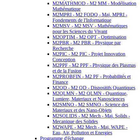
M2MATHMOD - M2 MM - Modélisation
Mathématique
M2MPRI - M2 FODQ - Maj. MPRI -
Fondements de l'Informatique
M2MSV - M2 MSV - Mathématiques
pour les Sciences du Vivant
M2OPTIM - M2 OPT - Optimisation
M2PBR - M2 PBR - Physique par
Recherche
M2PIC - M2 PIC - Projet Innovation
Conception
M2PPF - M2 PPF - Physique des Plasmas
et de la Fusion
M2PROBFIN - M2 PF - Probabilités et
Finance
M2QD - M2 QD - Dispositifs Quantiques
M2QLMN - M2 QLMN - Quantique,
Lumiere, Materiaux et Nanosciences
M2SMNO - M2 SMNO - Science des
Materiaux et des Nano-Objets
M2SOLIDS - M2 Mech - Maj. Solids -
Mecanique des Solides
M2WAPE - M2 Mech - Maj. WAPE -
Eau, Air, Pollution et Energies
Programme d'échange