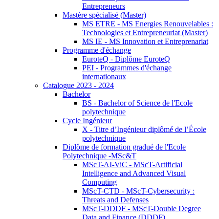
Entrepreneurs
Mastère spécialisé (Master)
MS ETRE - MS Energies Renouvelables :
Technologies et Entrepreneuriat (Master)
MS IE - MS Innovation et Entreprenariat
Programme d'échange
EuroteQ - Diplôme EuroteQ
PEI - Programmes d'échange
internationaux
Catalogue 2023 - 2024
Bachelor
BS - Bachelor of Science de l'Ecole
polytechnique
Cycle Ingénieur
X - Titre d’Ingénieur diplômé de l’École
polytechnique
Diplôme de formation gradué de l'Ecole
Polytechnique -MSc&T
MScT-AI-ViC - MScT-Artificial
Intelligence and Advanced Visual
Computing
MScT-CTD - MScT-Cybersecurity :
Threats and Defenses
MScT-DDDF - MScT-Double Degree
Data and Finance (DDDF)