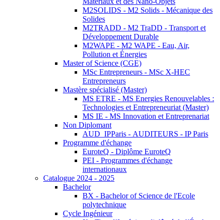
Matériaux et des Nano-Objets
M2SOLIDS - M2 Solids - Mécanique des
Solides
M2TRADD - M2 TraDD - Transport et
Développement Durable
M2WAPE - M2 WAPE - Eau, Air,
Pollution et Énergies
Master of Science (CGE)
MSc Entrepreneurs - MSc X-HEC
Entrepreneurs
Mastère spécialisé (Master)
MS ETRE - MS Energies Renouvelables :
Technologies et Entrepreneuriat (Master)
MS IE - MS Innovation et Entreprenariat
Non Diplomant
AUD_IPParis - AUDITEURS - IP Paris
Programme d'échange
EuroteQ - Diplôme EuroteQ
PEI - Programmes d'échange
internationaux
Catalogue 2024 - 2025
Bachelor
BX - Bachelor of Science de l'Ecole
polytechnique
Cycle Ingénieur