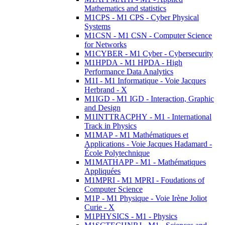
Mathematics and statistics
M1CPS - M1 CPS - Cyber Physical
Systems
M1CSN - M1 CSN - Computer Science
for Networks
M1CYBER - M1 Cyber - Cybersecurity
M1HPDA - M1 HPDA - High
Performance Data Analytics
M1I - M1 Informatique - Voie Jacques
Herbrand - X
M1IGD - M1 IGD - Interaction, Graphic
and Design
M1INTTRACPHY - M1 - International
Track in Physics
M1MAP - M1 Mathématiques et
Applications - Voie Jacques Hadamard -
École Polytechnique
M1MATHAPP - M1 - Mathématiques
Appliquées
M1MPRI - M1 MPRI - Foudations of
Computer Science
M1P - M1 Physique - Voie Irène Joliot
Curie - X
M1PHYSICS - M1 - Physics