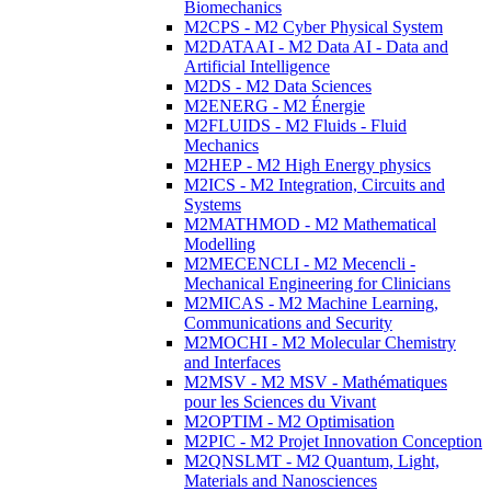
Biomechanics
M2CPS - M2 Cyber Physical System
M2DATAAI - M2 Data AI - Data and
Artificial Intelligence
M2DS - M2 Data Sciences
M2ENERG - M2 Énergie
M2FLUIDS - M2 Fluids - Fluid
Mechanics
M2HEP - M2 High Energy physics
M2ICS - M2 Integration, Circuits and
Systems
M2MATHMOD - M2 Mathematical
Modelling
M2MECENCLI - M2 Mecencli -
Mechanical Engineering for Clinicians
M2MICAS - M2 Machine Learning,
Communications and Security
M2MOCHI - M2 Molecular Chemistry
and Interfaces
M2MSV - M2 MSV - Mathématiques
pour les Sciences du Vivant
M2OPTIM - M2 Optimisation
M2PIC - M2 Projet Innovation Conception
M2QNSLMT - M2 Quantum, Light,
Materials and Nanosciences