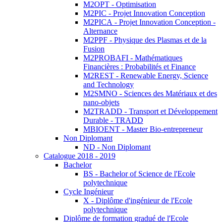
M2OPT - Optimisation
M2PIC - Projet Innovation Conception
M2PICA - Projet Innovation Conception -
Alternance
M2PPF - Physique des Plasmas et de la
Fusion
M2PROBAFI - Mathématiques
Financières : Probabilités et Finance
M2REST - Renewable Energy, Science
and Technology
M2SMNO - Sciences des Matériaux et des
nano-objets
M2TRADD - Transport et Développement
Durable - TRADD
MBIOENT - Master Bio-entrepreneur
Non Diplomant
ND - Non Diplomant
Catalogue 2018 - 2019
Bachelor
BS - Bachelor of Science de l'Ecole
polytechnique
Cycle Ingénieur
X - Diplôme d'ingénieur de l'Ecole
polytechnique
Diplôme de formation gradué de l'Ecole