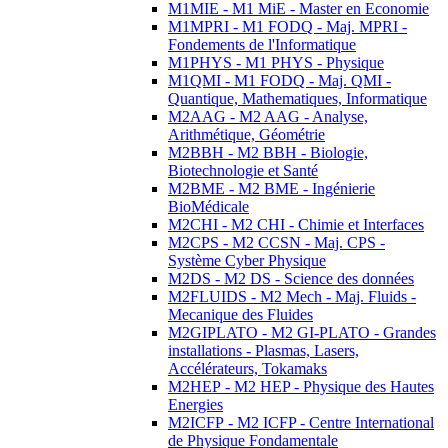
M1MIE - M1 MiE - Master en Economie
M1MPRI - M1 FODQ - Maj. MPRI -
Fondements de l'Informatique
M1PHYS - M1 PHYS - Physique
M1QMI - M1 FODQ - Maj. QMI -
Quantique, Mathematiques, Informatique
M2AAG - M2 AAG - Analyse,
Arithmétique, Géométrie
M2BBH - M2 BBH - Biologie,
Biotechnologie et Santé
M2BME - M2 BME - Ingénierie
BioMédicale
M2CHI - M2 CHI - Chimie et Interfaces
M2CPS - M2 CCSN - Maj. CPS -
Système Cyber Physique
M2DS - M2 DS - Science des données
M2FLUIDS - M2 Mech - Maj. Fluids -
Mecanique des Fluides
M2GIPLATO - M2 GI-PLATO - Grandes
installations - Plasmas, Lasers,
Accélérateurs, Tokamaks
M2HEP - M2 HEP - Physique des Hautes
Energies
M2ICFP - M2 ICFP - Centre International
de Physique Fondamentale