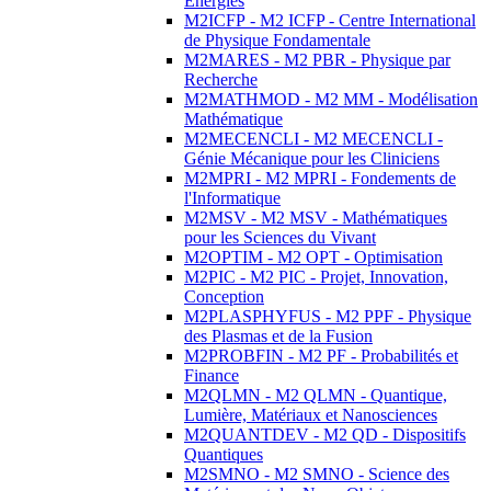
Energies
M2ICFP - M2 ICFP - Centre International
de Physique Fondamentale
M2MARES - M2 PBR - Physique par
Recherche
M2MATHMOD - M2 MM - Modélisation
Mathématique
M2MECENCLI - M2 MECENCLI -
Génie Mécanique pour les Cliniciens
M2MPRI - M2 MPRI - Fondements de
l'Informatique
M2MSV - M2 MSV - Mathématiques
pour les Sciences du Vivant
M2OPTIM - M2 OPT - Optimisation
M2PIC - M2 PIC - Projet, Innovation,
Conception
M2PLASPHYFUS - M2 PPF - Physique
des Plasmas et de la Fusion
M2PROBFIN - M2 PF - Probabilités et
Finance
M2QLMN - M2 QLMN - Quantique,
Lumière, Matériaux et Nanosciences
M2QUANTDEV - M2 QD - Dispositifs
Quantiques
M2SMNO - M2 SMNO - Science des