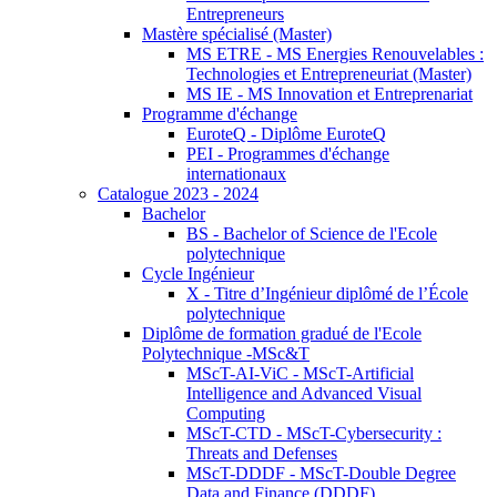
Entrepreneurs
Mastère spécialisé (Master)
MS ETRE - MS Energies Renouvelables :
Technologies et Entrepreneuriat (Master)
MS IE - MS Innovation et Entreprenariat
Programme d'échange
EuroteQ - Diplôme EuroteQ
PEI - Programmes d'échange
internationaux
Catalogue 2023 - 2024
Bachelor
BS - Bachelor of Science de l'Ecole
polytechnique
Cycle Ingénieur
X - Titre d’Ingénieur diplômé de l’École
polytechnique
Diplôme de formation gradué de l'Ecole
Polytechnique -MSc&T
MScT-AI-ViC - MScT-Artificial
Intelligence and Advanced Visual
Computing
MScT-CTD - MScT-Cybersecurity :
Threats and Defenses
MScT-DDDF - MScT-Double Degree
Data and Finance (DDDF)