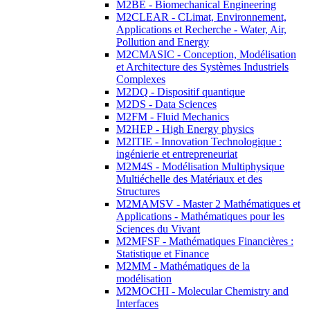
M2BE - Biomechanical Engineering
M2CLEAR - CLimat, Environnement,
Applications et Recherche - Water, Air,
Pollution and Energy
M2CMASIC - Conception, Modélisation
et Architecture des Systèmes Industriels
Complexes
M2DQ - Dispositif quantique
M2DS - Data Sciences
M2FM - Fluid Mechanics
M2HEP - High Energy physics
M2ITIE - Innovation Technologique :
ingénierie et entrepreneuriat
M2M4S - Modélisation Multiphysique
Multiéchelle des Matériaux et des
Structures
M2MAMSV - Master 2 Mathématiques et
Applications - Mathématiques pour les
Sciences du Vivant
M2MFSF - Mathématiques Financières :
Statistique et Finance
M2MM - Mathématiques de la
modélisation
M2MOCHI - Molecular Chemistry and
Interfaces