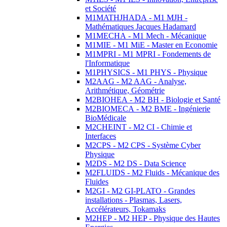
et Société
M1MATHJHADA - M1 MJH -
Mathématiques Jacques Hadamard
M1MECHA - M1 Mech - Mécanique
M1MIE - M1 MiE - Master en Economie
M1MPRI - M1 MPRI - Fondements de
l'Informatique
M1PHYSICS - M1 PHYS - Physique
M2AAG - M2 AAG - Analyse,
Arithmétique, Géométrie
M2BIOHEA - M2 BH - Biologie et Santé
M2BIOMECA - M2 BME - Ingénierie
BioMédicale
M2CHEINT - M2 CI - Chimie et
Interfaces
M2CPS - M2 CPS - Système Cyber
Physique
M2DS - M2 DS - Data Science
M2FLUIDS - M2 Fluids - Mécanique des
Fluides
M2GI - M2 GI-PLATO - Grandes
installations - Plasmas, Lasers,
Accélérateurs, Tokamaks
M2HEP - M2 HEP - Physique des Hautes