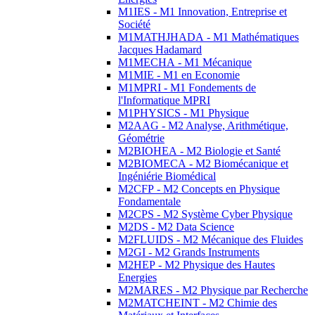
M1IES - M1 Innovation, Entreprise et
Société
M1MATHJHADA - M1 Mathématiques
Jacques Hadamard
M1MECHA - M1 Mécanique
M1MIE - M1 en Economie
M1MPRI - M1 Fondements de
l'Informatique MPRI
M1PHYSICS - M1 Physique
M2AAG - M2 Analyse, Arithmétique,
Géométrie
M2BIOHEA - M2 Biologie et Santé
M2BIOMECA - M2 Biomécanique et
Ingéniérie Biomédical
M2CFP - M2 Concepts en Physique
Fondamentale
M2CPS - M2 Système Cyber Physique
M2DS - M2 Data Science
M2FLUIDS - M2 Mécanique des Fluides
M2GI - M2 Grands Instruments
M2HEP - M2 Physique des Hautes
Energies
M2MARES - M2 Physique par Recherche
M2MATCHEINT - M2 Chimie des