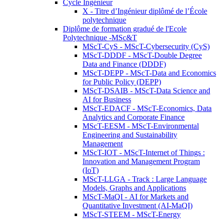
Cycle Ingénieur
X - Titre d’Ingénieur diplômé de l’École
polytechnique
Diplôme de formation gradué de l'Ecole
Polytechnique -MSc&T
MScT-CyS - MScT-Cybersecurity (CyS)
MScT-DDDF - MScT-Double Degree
Data and Finance (DDDF)
MScT-DEPP - MScT-Data and Economics
for Public Policy (DEPP)
MScT-DSAIB - MScT-Data Science and
AI for Business
MScT-EDACF - MScT-Economics, Data
Analytics and Corporate Finance
MScT-EESM - MScT-Environmental
Engineering and Sustainability
Management
MScT-IOT - MScT-Internet of Things :
Innovation and Management Program
(IoT)
MScT-LLGA - Track : Large Language
Models, Graphs and Applications
MScT-MaQI - AI for Markets and
Quantitative Investment (AI-MaQI)
MScT-STEEM - MScT-Energy