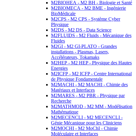
M2BIOHEA - M2 BH - Biologie et Santé
M2BIOMECA - M2 BME - Ingénierie
BioMédicale
M2CPS - M2 CPS - Système Cyber
Physique
M2DS - M2 DS - Data Science
M2FLUIDS - M2 Fluids - Mécanique des
Fluides
M2GI - M2 GI-PLATO - Grandes
installations - Plasmas, Lasers,
Accélérateurs, Tokamaks
M2HEP - M2 HEP - Physique des Hautes
Energies
M2ICFP - M2 ICFP - Centre International
de Physique Fondamentale
M2MACHI - M2 MACHI - Chimie des
Matériaux et Interfaces
M2MARES - M2 PBR - Physique par
Recherche
M2MATHMOD - M2 MM - Modélisation
Mathématique
M2MECENCLI - M2 MECENCLI -
Génie Mécanique pour les Cliniciens
M2MOCHI - M2 MoChI - Chimie
Moléculaire et Interfaces