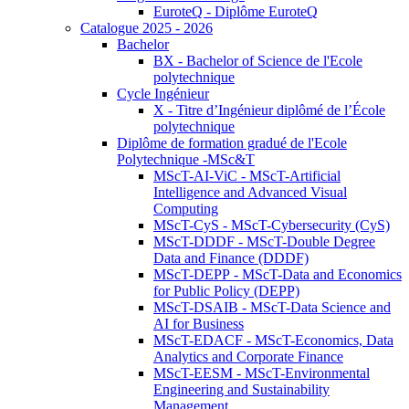
EuroteQ - Diplôme EuroteQ
Catalogue 2025 - 2026
Bachelor
BX - Bachelor of Science de l'Ecole
polytechnique
Cycle Ingénieur
X - Titre d’Ingénieur diplômé de l’École
polytechnique
Diplôme de formation gradué de l'Ecole
Polytechnique -MSc&T
MScT-AI-ViC - MScT-Artificial
Intelligence and Advanced Visual
Computing
MScT-CyS - MScT-Cybersecurity (CyS)
MScT-DDDF - MScT-Double Degree
Data and Finance (DDDF)
MScT-DEPP - MScT-Data and Economics
for Public Policy (DEPP)
MScT-DSAIB - MScT-Data Science and
AI for Business
MScT-EDACF - MScT-Economics, Data
Analytics and Corporate Finance
MScT-EESM - MScT-Environmental
Engineering and Sustainability
Management