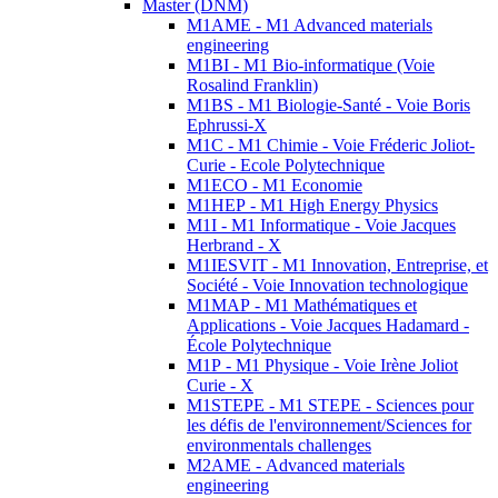
Master (DNM)
M1AME - M1 Advanced materials
engineering
M1BI - M1 Bio-informatique (Voie
Rosalind Franklin)
M1BS - M1 Biologie-Santé - Voie Boris
Ephrussi-X
M1C - M1 Chimie - Voie Fréderic Joliot-
Curie - Ecole Polytechnique
M1ECO - M1 Economie
M1HEP - M1 High Energy Physics
M1I - M1 Informatique - Voie Jacques
Herbrand - X
M1IESVIT - M1 Innovation, Entreprise, et
Société - Voie Innovation technologique
M1MAP - M1 Mathématiques et
Applications - Voie Jacques Hadamard -
École Polytechnique
M1P - M1 Physique - Voie Irène Joliot
Curie - X
M1STEPE - M1 STEPE - Sciences pour
les défis de l'environnement/Sciences for
environmentals challenges
M2AME - Advanced materials
engineering