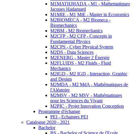
M1MATHJHADA - M1 - Mathematiques
Jacques Hadamard
M1MIE - M1 MiE - Master in Economics
M2BIOMECA - M2 Biomeca -
Biomechanics
M2BM - M2 Biomechanics
M2CFP - M2 CFP - Concepts in
Fundamental Physics
M2CPS - Cyber Physical System
M2DS - Data Sciences
M2ENERG - Master 2 Énergie
M2FLUIDS - M2 Fluids - Fluid
Mechanics
M2IGD - M2 IGD - Interaction, Graphic
and Design
M2MDA - M2 MdA - Mathématiques de
l'Aléatoire
M2MSV - M2 MSV - Mathématiques
pour les Sciences du Vivant
M2PIC - Projet Innovation Conception
Programme d'échange
PEI - Echanges PEI
Catalogue 2020 - 2021
Bachelor
BS - Bachelor of Science de l'Ecole