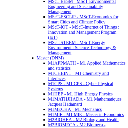
MScT-EESM - MScT-Environmental
Engineering and Sustainability
Management
MScT-ESCLiP - MScT-Economics for
Smart Cities and Climate Policy
MScT-IOT - MScT-Internet of Things :
Innovation and Management Program
(IoT)
MScT-STEEM - MScT-Energy
Environment : Science Technology &
Management
Master (DNM)
M1APPMATH - M1 Applied Mathematics
and statistics
M1CHEINT - M1 Chemistry and
Interfaces
M1CPS - M1 CPS - Cyber Physical
Systems
M1HEP - M1 High Energy Physics
M1MATHJHADA - M1 Mathematiques
Jacques Hadamard
M1MECHA - M1 Mechanics
M1MIE - M1 MIE - Master in Economics
M2BIOHEA - M2 Biology and Health
M2BIOMECA - M2 Biomeca -