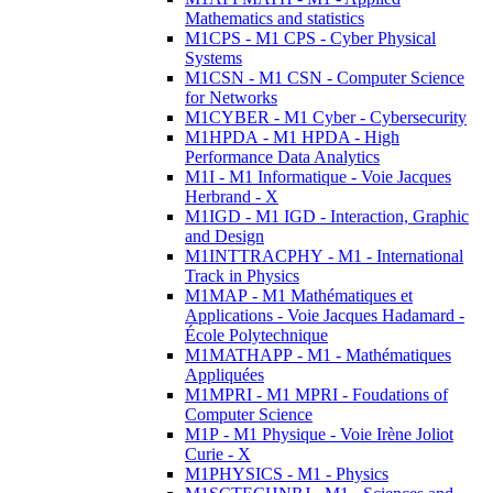
Mathematics and statistics
M1CPS - M1 CPS - Cyber Physical
Systems
M1CSN - M1 CSN - Computer Science
for Networks
M1CYBER - M1 Cyber - Cybersecurity
M1HPDA - M1 HPDA - High
Performance Data Analytics
M1I - M1 Informatique - Voie Jacques
Herbrand - X
M1IGD - M1 IGD - Interaction, Graphic
and Design
M1INTTRACPHY - M1 - International
Track in Physics
M1MAP - M1 Mathématiques et
Applications - Voie Jacques Hadamard -
École Polytechnique
M1MATHAPP - M1 - Mathématiques
Appliquées
M1MPRI - M1 MPRI - Foudations of
Computer Science
M1P - M1 Physique - Voie Irène Joliot
Curie - X
M1PHYSICS - M1 - Physics