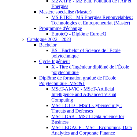
M2WAPE - M2 Eau, Pollution de l'Air et
Energies
Mastère spécialisé (Master)
MS ETRE - MS Energies Renouvelables :
Technologies et Entrepreneuriat (Master)
Programme d'échange
EuroteQ - Diplôme EuroteQ
Catalogue 2022 - 2023
Bachelor
BS - Bachelor of Science de l'Ecole
polytechnique
Cycle Ingénieur
X - Titre d’Ingénieur diplômé de l’École
polytechnique
Diplôme de formation gradué de l'Ecole
Polytechnique -MSc&T
MScT-AI-ViC - MScT-Artificial
Intelligence and Advanced Visual
Computing
MScT-CTD - MScT-Cybersecurity :
Threats and Defenses
MScT-DSB - MScT-Data Science for
Business
MScT-EDACF - MScT-Economics, Data
Analytics and Corporate Finance