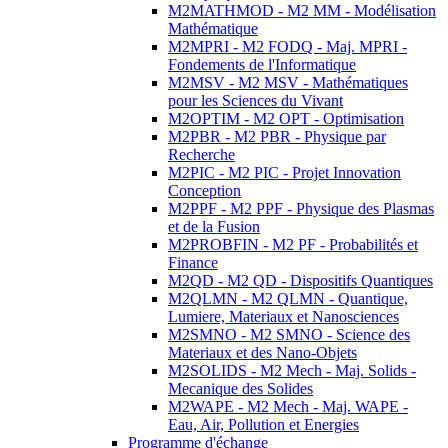
M2MATHMOD - M2 MM - Modélisation
Mathématique
M2MPRI - M2 FODQ - Maj. MPRI -
Fondements de l'Informatique
M2MSV - M2 MSV - Mathématiques
pour les Sciences du Vivant
M2OPTIM - M2 OPT - Optimisation
M2PBR - M2 PBR - Physique par
Recherche
M2PIC - M2 PIC - Projet Innovation
Conception
M2PPF - M2 PPF - Physique des Plasmas
et de la Fusion
M2PROBFIN - M2 PF - Probabilités et
Finance
M2QD - M2 QD - Dispositifs Quantiques
M2QLMN - M2 QLMN - Quantique,
Lumiere, Materiaux et Nanosciences
M2SMNO - M2 SMNO - Science des
Materiaux et des Nano-Objets
M2SOLIDS - M2 Mech - Maj. Solids -
Mecanique des Solides
M2WAPE - M2 Mech - Maj. WAPE -
Eau, Air, Pollution et Energies
Programme d'échange