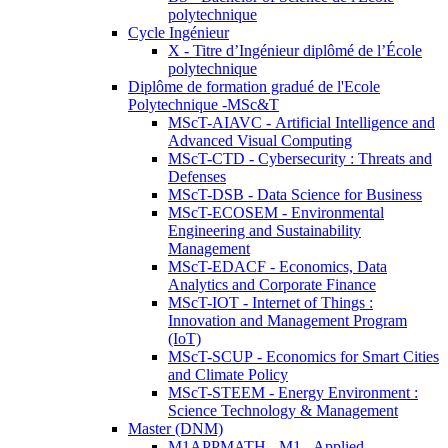
polytechnique
Cycle Ingénieur
X - Titre d’Ingénieur diplômé de l’École
polytechnique
Diplôme de formation gradué de l'Ecole
Polytechnique -MSc&T
MScT-AIAVC - Artificial Intelligence and
Advanced Visual Computing
MScT-CTD - Cybersecurity : Threats and
Defenses
MScT-DSB - Data Science for Business
MScT-ECOSEM - Environmental
Engineering and Sustainability
Management
MScT-EDACF - Economics, Data
Analytics and Corporate Finance
MScT-IOT - Internet of Things :
Innovation and Management Program
(IoT)
MScT-SCUP - Economics for Smart Cities
and Climate Policy
MScT-STEEM - Energy Environment :
Science Technology & Management
Master (DNM)
M1APPMATH - M1 - Applied