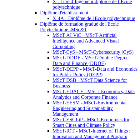
X - Titre d’Ingénieur diplômé de l’École
polytechnique
Diplôme d'établissement
X-4A - Diplôme de l'Ecole polytechnique
Diplôme de formation gradué de l'Ecole
Polytechnique -MSc&T
MScT-AI-ViC - MScT-Artificial
Intelligence and Advanced Visual
Computing
MScT-CyS - MScT-Cybersecurity (CyS)
MScT-DDDF - MScT-Double Degree
Data and Finance (DDDF)
MScT-DEPP - MScT-Data and Economics
for Public Policy (DEPP)
MScT-DSB - MScT-Data Science for
Business
MScT-EDACF - MScT-Economics, Data
Analytics and Corporate Finance
MScT-EESM - MScT-Environmental
Engineering and Sustainability
Management
MScT-ESCLiP - MScT-Economics for
Smart Cities and Climate Policy
MScT-IOT - MScT-Internet of Things :
Innovation and Management Program