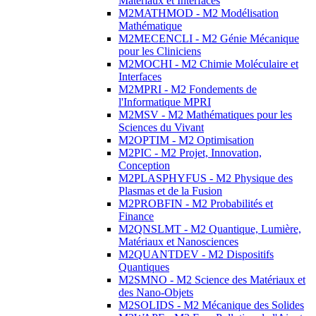
Matériaux et Interfaces
M2MATHMOD - M2 Modélisation
Mathématique
M2MECENCLI - M2 Génie Mécanique
pour les Cliniciens
M2MOCHI - M2 Chimie Moléculaire et
Interfaces
M2MPRI - M2 Fondements de
l'Informatique MPRI
M2MSV - M2 Mathématiques pour les
Sciences du Vivant
M2OPTIM - M2 Optimisation
M2PIC - M2 Projet, Innovation,
Conception
M2PLASPHYFUS - M2 Physique des
Plasmas et de la Fusion
M2PROBFIN - M2 Probabilités et
Finance
M2QNSLMT - M2 Quantique, Lumière,
Matériaux et Nanosciences
M2QUANTDEV - M2 Dispositifs
Quantiques
M2SMNO - M2 Science des Matériaux et
des Nano-Objets
M2SOLIDS - M2 Mécanique des Solides