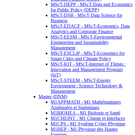
MScT-DEPP - MScT-Data and Economics
for Public Policy (DEPP)
MScT-DSB - MScT-Data Science for
Business
MScT-EDACF - MScT-Economics, Data
Analytics and Corporate Finance
MScT-EESM - MScT-Environmental
Engineering and Sustainability
Management
MScT-ESCLiP - MScT-Economics for
Smart Cities and Climate Policy
MScT-IOT - MScT-Internet of Things :
Innovation and Management Program
(IoT)
MScT-STEEM - MScT-Energy
Environment : Science Technology &
Management
Master (DNM)
M1APPMATH - M1 Mathématiques
Appliquées et Statistiques
M1BIOHEA - M1 Biologie et Santé
M1CHEINT - M1 Chimie et Interfaces
M1CPS - M1 Système Cyber Physique
M1HEP - M1 Physique des Hautes
Energies