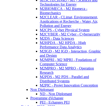
M1SCTECHNRJ - M1 - Sciences and
Technologies for Energy
M2BIOMECA - M2 Biomeca -
Biomechanics
M2CLEAR - CLimat, Environnement,
Applications et Recherche - Water, Air,
Pollution and Energy
M2CPS - Cyber Physical System
M2CYBER - M2 Cyber - Cybersecurity
M2DS - Data Sciences
M2HPDA - M2 HPDA - High
Performance Data Analytics
M2IGD - M2 IGD - Interaction, Graphic
and Design
M2MPRI - M2 MPRI - Foudations of
Computer Science
M2MPRO - M2 MPRO - Operation
Research
M2PDS - M2 PDS - Parallel and
Distributed Systems
M2PIC - Projet Innovation Conception
Non Diplomant
ND - Non Diplomant
Programme d'échange
PEI - Echanges PEI