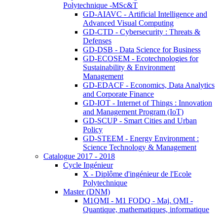
Polytechnique -MSc&T
GD-AIAVC - Artificial Intelligence and
Advanced Visual Computing
GD-CTD - Cybersecurity : Threats &
Defenses
GD-DSB - Data Science for Business
GD-ECOSEM - Ecotechnologies for
Sustainability & Environment
Management
GD-EDACF - Economics, Data Analytics
and Corporate Finance
GD-IOT - Internet of Things : Innovation
and Management Program (IoT)
GD-SCUP - Smart Cities and Urban
Policy
GD-STEEM - Energy Environment :
Science Technology & Management
Catalogue 2017 - 2018
Cycle Ingénieur
X - Diplôme d'ingénieur de l'Ecole
Polytechnique
Master (DNM)
M1QMI - M1 FODQ - Maj. QMI -
Quantique, mathematiques, informatique