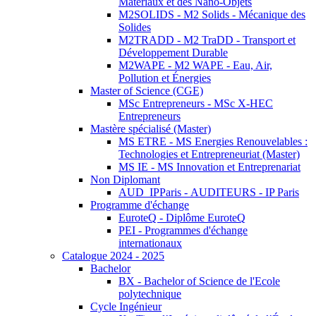
Matériaux et des Nano-Objets
M2SOLIDS - M2 Solids - Mécanique des
Solides
M2TRADD - M2 TraDD - Transport et
Développement Durable
M2WAPE - M2 WAPE - Eau, Air,
Pollution et Énergies
Master of Science (CGE)
MSc Entrepreneurs - MSc X-HEC
Entrepreneurs
Mastère spécialisé (Master)
MS ETRE - MS Energies Renouvelables :
Technologies et Entrepreneuriat (Master)
MS IE - MS Innovation et Entreprenariat
Non Diplomant
AUD_IPParis - AUDITEURS - IP Paris
Programme d'échange
EuroteQ - Diplôme EuroteQ
PEI - Programmes d'échange
internationaux
Catalogue 2024 - 2025
Bachelor
BX - Bachelor of Science de l'Ecole
polytechnique
Cycle Ingénieur