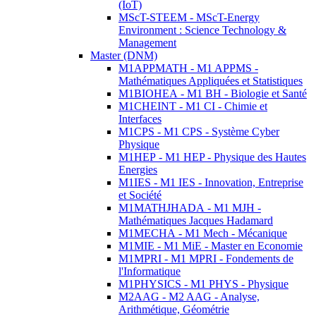
(IoT)
MScT-STEEM - MScT-Energy
Environment : Science Technology &
Management
Master (DNM)
M1APPMATH - M1 APPMS -
Mathématiques Appliquées et Statistiques
M1BIOHEA - M1 BH - Biologie et Santé
M1CHEINT - M1 CI - Chimie et
Interfaces
M1CPS - M1 CPS - Système Cyber
Physique
M1HEP - M1 HEP - Physique des Hautes
Energies
M1IES - M1 IES - Innovation, Entreprise
et Société
M1MATHJHADA - M1 MJH -
Mathématiques Jacques Hadamard
M1MECHA - M1 Mech - Mécanique
M1MIE - M1 MiE - Master en Economie
M1MPRI - M1 MPRI - Fondements de
l'Informatique
M1PHYSICS - M1 PHYS - Physique
M2AAG - M2 AAG - Analyse,
Arithmétique, Géométrie