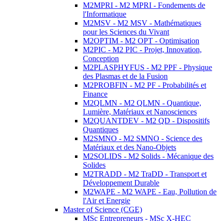
M2MPRI - M2 MPRI - Fondements de
l'Informatique
M2MSV - M2 MSV - Mathématiques
pour les Sciences du Vivant
M2OPTIM - M2 OPT - Optimisation
M2PIC - M2 PIC - Projet, Innovation,
Conception
M2PLASPHYFUS - M2 PPF - Physique
des Plasmas et de la Fusion
M2PROBFIN - M2 PF - Probabilités et
Finance
M2QLMN - M2 QLMN - Quantique,
Lumière, Matériaux et Nanosciences
M2QUANTDEV - M2 QD - Dispositifs
Quantiques
M2SMNO - M2 SMNO - Science des
Matériaux et des Nano-Objets
M2SOLIDS - M2 Solids - Mécanique des
Solides
M2TRADD - M2 TraDD - Transport et
Développement Durable
M2WAPE - M2 WAPE - Eau, Pollution de
l'Air et Energie
Master of Science (CGE)
MSc Entrepreneurs - MSc X-HEC