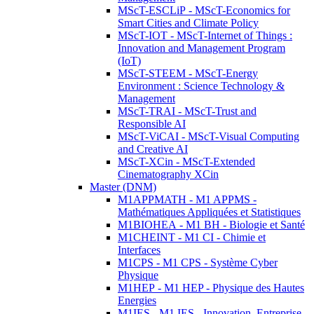
MScT-ESCLiP - MScT-Economics for
Smart Cities and Climate Policy
MScT-IOT - MScT-Internet of Things :
Innovation and Management Program
(IoT)
MScT-STEEM - MScT-Energy
Environment : Science Technology &
Management
MScT-TRAI - MScT-Trust and
Responsible AI
MScT-ViCAI - MScT-Visual Computing
and Creative AI
MScT-XCin - MScT-Extended
Cinematography XCin
Master (DNM)
M1APPMATH - M1 APPMS -
Mathématiques Appliquées et Statistiques
M1BIOHEA - M1 BH - Biologie et Santé
M1CHEINT - M1 CI - Chimie et
Interfaces
M1CPS - M1 CPS - Système Cyber
Physique
M1HEP - M1 HEP - Physique des Hautes
Energies
M1IES - M1 IES - Innovation, Entreprise