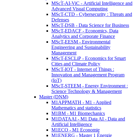
MScT-AI-ViC - Artificial Intelligence and
Advanced Visual Computing
MScT-CTD - Cybersecurity : Threats and
Defenses
MScT-DSB - Data Science for Business
MScT-EDACF - Economics, Data
Analytics and Corporate Finance
MScT-EESM - Environmental
Engineering and Sustainability
Management
MScT-ESCLiP - Economics for Smart
Cities and Climate Policy
MScT-IOT - Internet of Things :
Innovation and Management Program
(IoT)
MScT-STEEM - Energy Environment :
Science Technology & Management
Master (DNM)
M1APPMATH - M1 - Applied
Mathematics and statistics
M1BM - M1 Biomechanics
M1DATAAI - M1 Data AI - Data and
Artificial Intelligence
M1ECO - M1 Economie
M1ENERG - Master 1 Énergie