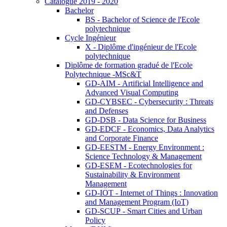
Catalogue 2019 - 2020
Bachelor
BS - Bachelor of Science de l'Ecole
polytechnique
Cycle Ingénieur
X - Diplôme d'ingénieur de l'Ecole
polytechnique
Diplôme de formation gradué de l'Ecole
Polytechnique -MSc&T
GD-AIM - Artificial Intelligence and
Advanced Visual Computing
GD-CYBSEC - Cybersecurity : Threats
and Defenses
GD-DSB - Data Science for Business
GD-EDCF - Economics, Data Analytics
and Corporate Finance
GD-EESTM - Energy Environment :
Science Technology & Management
GD-ESEM - Ecotechnologies for
Sustainability & Environment
Management
GD-IOT - Internet of Things : Innovation
and Management Program (IoT)
GD-SCUP - Smart Cities and Urban
Policy