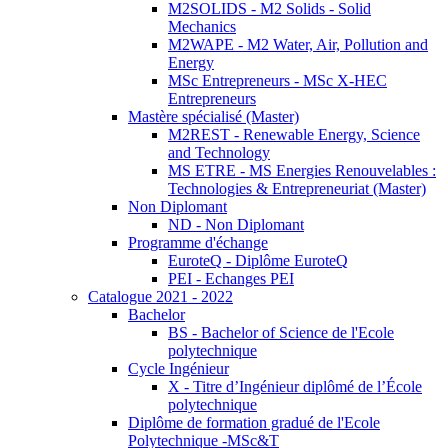
M2SOLIDS - M2 Solids - Solid
Mechanics
M2WAPE - M2 Water, Air, Pollution and
Energy
MSc Entrepreneurs - MSc X-HEC
Entrepreneurs
Mastère spécialisé (Master)
M2REST - Renewable Energy, Science
and Technology
MS ETRE - MS Energies Renouvelables :
Technologies & Entrepreneuriat (Master)
Non Diplomant
ND - Non Diplomant
Programme d'échange
EuroteQ - Diplôme EuroteQ
PEI - Echanges PEI
Catalogue 2021 - 2022
Bachelor
BS - Bachelor of Science de l'Ecole
polytechnique
Cycle Ingénieur
X - Titre d’Ingénieur diplômé de l’École
polytechnique
Diplôme de formation gradué de l'Ecole
Polytechnique -MSc&T