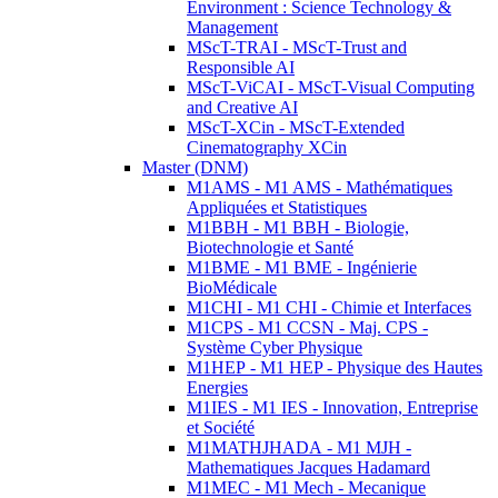
Environment : Science Technology &
Management
MScT-TRAI - MScT-Trust and
Responsible AI
MScT-ViCAI - MScT-Visual Computing
and Creative AI
MScT-XCin - MScT-Extended
Cinematography XCin
Master (DNM)
M1AMS - M1 AMS - Mathématiques
Appliquées et Statistiques
M1BBH - M1 BBH - Biologie,
Biotechnologie et Santé
M1BME - M1 BME - Ingénierie
BioMédicale
M1CHI - M1 CHI - Chimie et Interfaces
M1CPS - M1 CCSN - Maj. CPS -
Système Cyber Physique
M1HEP - M1 HEP - Physique des Hautes
Energies
M1IES - M1 IES - Innovation, Entreprise
et Société
M1MATHJHADA - M1 MJH -
Mathematiques Jacques Hadamard
M1MEC - M1 Mech - Mecanique