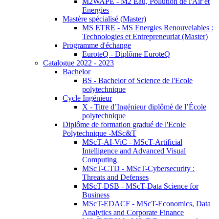
M2WAPE - M2 Eau, Pollution de l'Air et
Energies
Mastère spécialisé (Master)
MS ETRE - MS Energies Renouvelables :
Technologies et Entrepreneuriat (Master)
Programme d'échange
EuroteQ - Diplôme EuroteQ
Catalogue 2022 - 2023
Bachelor
BS - Bachelor of Science de l'Ecole
polytechnique
Cycle Ingénieur
X - Titre d’Ingénieur diplômé de l’École
polytechnique
Diplôme de formation gradué de l'Ecole
Polytechnique -MSc&T
MScT-AI-ViC - MScT-Artificial
Intelligence and Advanced Visual
Computing
MScT-CTD - MScT-Cybersecurity :
Threats and Defenses
MScT-DSB - MScT-Data Science for
Business
MScT-EDACF - MScT-Economics, Data
Analytics and Corporate Finance