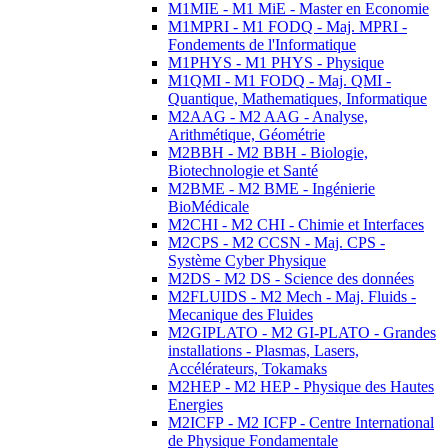
M1MIE - M1 MiE - Master en Economie
M1MPRI - M1 FODQ - Maj. MPRI -
Fondements de l'Informatique
M1PHYS - M1 PHYS - Physique
M1QMI - M1 FODQ - Maj. QMI -
Quantique, Mathematiques, Informatique
M2AAG - M2 AAG - Analyse,
Arithmétique, Géométrie
M2BBH - M2 BBH - Biologie,
Biotechnologie et Santé
M2BME - M2 BME - Ingénierie
BioMédicale
M2CHI - M2 CHI - Chimie et Interfaces
M2CPS - M2 CCSN - Maj. CPS -
Système Cyber Physique
M2DS - M2 DS - Science des données
M2FLUIDS - M2 Mech - Maj. Fluids -
Mecanique des Fluides
M2GIPLATO - M2 GI-PLATO - Grandes
installations - Plasmas, Lasers,
Accélérateurs, Tokamaks
M2HEP - M2 HEP - Physique des Hautes
Energies
M2ICFP - M2 ICFP - Centre International
de Physique Fondamentale