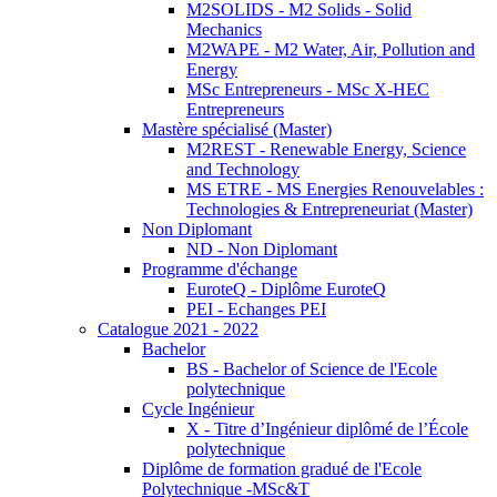
M2SOLIDS - M2 Solids - Solid
Mechanics
M2WAPE - M2 Water, Air, Pollution and
Energy
MSc Entrepreneurs - MSc X-HEC
Entrepreneurs
Mastère spécialisé (Master)
M2REST - Renewable Energy, Science
and Technology
MS ETRE - MS Energies Renouvelables :
Technologies & Entrepreneuriat (Master)
Non Diplomant
ND - Non Diplomant
Programme d'échange
EuroteQ - Diplôme EuroteQ
PEI - Echanges PEI
Catalogue 2021 - 2022
Bachelor
BS - Bachelor of Science de l'Ecole
polytechnique
Cycle Ingénieur
X - Titre d’Ingénieur diplômé de l’École
polytechnique
Diplôme de formation gradué de l'Ecole
Polytechnique -MSc&T