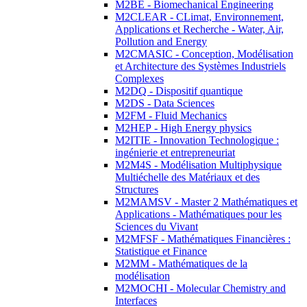
M2BE - Biomechanical Engineering
M2CLEAR - CLimat, Environnement,
Applications et Recherche - Water, Air,
Pollution and Energy
M2CMASIC - Conception, Modélisation
et Architecture des Systèmes Industriels
Complexes
M2DQ - Dispositif quantique
M2DS - Data Sciences
M2FM - Fluid Mechanics
M2HEP - High Energy physics
M2ITIE - Innovation Technologique :
ingénierie et entrepreneuriat
M2M4S - Modélisation Multiphysique
Multiéchelle des Matériaux et des
Structures
M2MAMSV - Master 2 Mathématiques et
Applications - Mathématiques pour les
Sciences du Vivant
M2MFSF - Mathématiques Financières :
Statistique et Finance
M2MM - Mathématiques de la
modélisation
M2MOCHI - Molecular Chemistry and
Interfaces