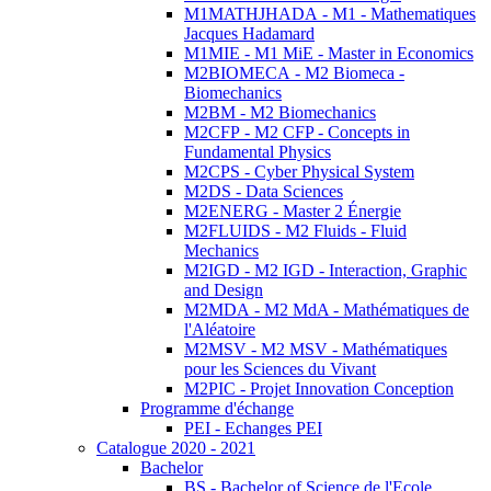
M1MATHJHADA - M1 - Mathematiques
Jacques Hadamard
M1MIE - M1 MiE - Master in Economics
M2BIOMECA - M2 Biomeca -
Biomechanics
M2BM - M2 Biomechanics
M2CFP - M2 CFP - Concepts in
Fundamental Physics
M2CPS - Cyber Physical System
M2DS - Data Sciences
M2ENERG - Master 2 Énergie
M2FLUIDS - M2 Fluids - Fluid
Mechanics
M2IGD - M2 IGD - Interaction, Graphic
and Design
M2MDA - M2 MdA - Mathématiques de
l'Aléatoire
M2MSV - M2 MSV - Mathématiques
pour les Sciences du Vivant
M2PIC - Projet Innovation Conception
Programme d'échange
PEI - Echanges PEI
Catalogue 2020 - 2021
Bachelor
BS - Bachelor of Science de l'Ecole