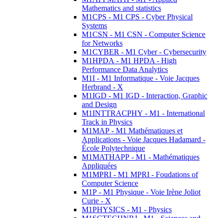
Mathematics and statistics
M1CPS - M1 CPS - Cyber Physical
Systems
M1CSN - M1 CSN - Computer Science
for Networks
M1CYBER - M1 Cyber - Cybersecurity
M1HPDA - M1 HPDA - High
Performance Data Analytics
M1I - M1 Informatique - Voie Jacques
Herbrand - X
M1IGD - M1 IGD - Interaction, Graphic
and Design
M1INTTRACPHY - M1 - International
Track in Physics
M1MAP - M1 Mathématiques et
Applications - Voie Jacques Hadamard -
École Polytechnique
M1MATHAPP - M1 - Mathématiques
Appliquées
M1MPRI - M1 MPRI - Foudations of
Computer Science
M1P - M1 Physique - Voie Irène Joliot
Curie - X
M1PHYSICS - M1 - Physics