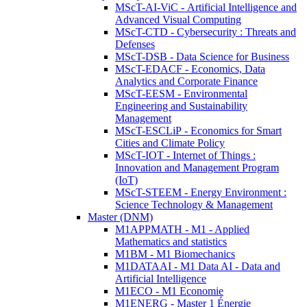
MScT-AI-ViC - Artificial Intelligence and
Advanced Visual Computing
MScT-CTD - Cybersecurity : Threats and
Defenses
MScT-DSB - Data Science for Business
MScT-EDACF - Economics, Data
Analytics and Corporate Finance
MScT-EESM - Environmental
Engineering and Sustainability
Management
MScT-ESCLiP - Economics for Smart
Cities and Climate Policy
MScT-IOT - Internet of Things :
Innovation and Management Program
(IoT)
MScT-STEEM - Energy Environment :
Science Technology & Management
Master (DNM)
M1APPMATH - M1 - Applied
Mathematics and statistics
M1BM - M1 Biomechanics
M1DATAAI - M1 Data AI - Data and
Artificial Intelligence
M1ECO - M1 Economie
M1ENERG - Master 1 Énergie