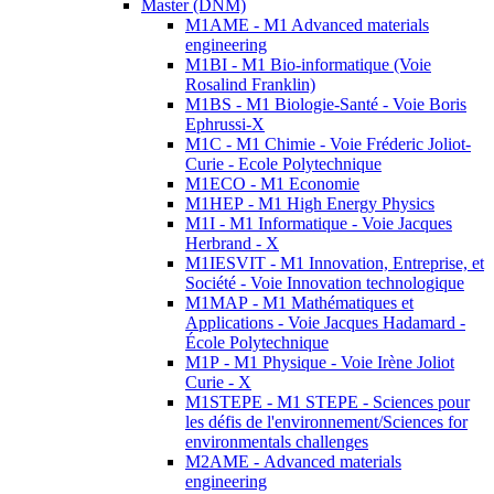
Master (DNM)
M1AME - M1 Advanced materials
engineering
M1BI - M1 Bio-informatique (Voie
Rosalind Franklin)
M1BS - M1 Biologie-Santé - Voie Boris
Ephrussi-X
M1C - M1 Chimie - Voie Fréderic Joliot-
Curie - Ecole Polytechnique
M1ECO - M1 Economie
M1HEP - M1 High Energy Physics
M1I - M1 Informatique - Voie Jacques
Herbrand - X
M1IESVIT - M1 Innovation, Entreprise, et
Société - Voie Innovation technologique
M1MAP - M1 Mathématiques et
Applications - Voie Jacques Hadamard -
École Polytechnique
M1P - M1 Physique - Voie Irène Joliot
Curie - X
M1STEPE - M1 STEPE - Sciences pour
les défis de l'environnement/Sciences for
environmentals challenges
M2AME - Advanced materials
engineering