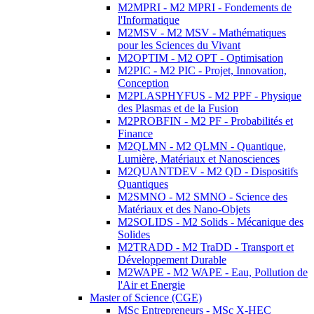
M2MPRI - M2 MPRI - Fondements de
l'Informatique
M2MSV - M2 MSV - Mathématiques
pour les Sciences du Vivant
M2OPTIM - M2 OPT - Optimisation
M2PIC - M2 PIC - Projet, Innovation,
Conception
M2PLASPHYFUS - M2 PPF - Physique
des Plasmas et de la Fusion
M2PROBFIN - M2 PF - Probabilités et
Finance
M2QLMN - M2 QLMN - Quantique,
Lumière, Matériaux et Nanosciences
M2QUANTDEV - M2 QD - Dispositifs
Quantiques
M2SMNO - M2 SMNO - Science des
Matériaux et des Nano-Objets
M2SOLIDS - M2 Solids - Mécanique des
Solides
M2TRADD - M2 TraDD - Transport et
Développement Durable
M2WAPE - M2 WAPE - Eau, Pollution de
l'Air et Energie
Master of Science (CGE)
MSc Entrepreneurs - MSc X-HEC