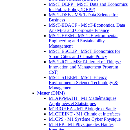
MScT-DEPP - MScT-Data and Economics
for Public Policy (DEPP)
MScT-DSB - MScT-Data Science for
Business
MScT-EDACF - MScT-Economics, Data
Analytics and Corporate Finance
MScT-EESM - MScT-Environmental
Engineering and Sustainability
Management
MScT-ESCLiP - MScT-Economics for
Smart Cities and Climate Policy
MScT-IOT - MScT-Internet of Things :
Innovation and Management Program
(IoT)
MScT-STEEM - MScT-Energy
Environment : Science Technology &
Management
Master (DNM)
M1APPMATH - M1 Mathématiques
Appliquées et Statistiques
M1BIOHEA - M1 Biologie et Santé
M1CHEINT - M1 Chimie et Interfaces
M1CPS - M1 Système Cyber Physique
M1HEP - M1 Physique des Hautes
Energies