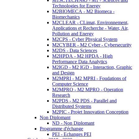
M1SCTECHNRJ - M1 - Sciences and
Technologies for Energy
M2BIOMECA - M2 Biomeca -
Biomechanics
M2CLEAR - CLimat, Environnement,
Applications et Recherche - Water, Air,
Pollution and Energy
M2CPS - Cyber Physical System
M2CYBER - M2 Cyber - Cybersecurity
M2DS - Data Sciences
M2HPDA - M2 HPDA - High
Performance Data Analytics
M2IGD - M2 IGD - Interaction, Graphic
and Design
M2MPRI - M2 MPRI - Foudations of
Computer Science
M2MPRO - M2 MPRO - Operation
Research
M2PDS - M2 PDS - Parallel and
Distributed Systems
M2PIC - Projet Innovation Conception
Non Diplomant
ND - Non Diplomant
Programme d'échange
PEI - Echanges PEI