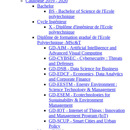
Catalogue 2019 - 2020
Bachelor
BS - Bachelor of Science de l'Ecole
polytechnique
Cycle Ingénieur
X - Diplôme d'ingénieur de l'Ecole
polytechnique
Diplôme de formation gradué de l'Ecole
Polytechnique -MSc&T
GD-AIM - Artificial Intelligence and
Advanced Visual Computing
GD-CYBSEC - Cybersecurity : Threats
and Defenses
GD-DSB - Data Science for Business
GD-EDCF - Economics, Data Analytics
and Corporate Finance
GD-EESTM - Energy Environment :
Science Technology & Management
GD-ESEM - Ecotechnologies for
Sustainability & Environment
Management
GD-IOT - Internet of Things : Innovation
and Management Program (IoT)
GD-SCUP - Smart Cities and Urban
Policy