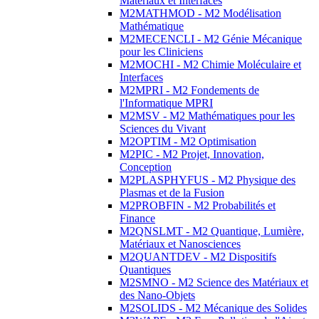
Matériaux et Interfaces
M2MATHMOD - M2 Modélisation
Mathématique
M2MECENCLI - M2 Génie Mécanique
pour les Cliniciens
M2MOCHI - M2 Chimie Moléculaire et
Interfaces
M2MPRI - M2 Fondements de
l'Informatique MPRI
M2MSV - M2 Mathématiques pour les
Sciences du Vivant
M2OPTIM - M2 Optimisation
M2PIC - M2 Projet, Innovation,
Conception
M2PLASPHYFUS - M2 Physique des
Plasmas et de la Fusion
M2PROBFIN - M2 Probabilités et
Finance
M2QNSLMT - M2 Quantique, Lumière,
Matériaux et Nanosciences
M2QUANTDEV - M2 Dispositifs
Quantiques
M2SMNO - M2 Science des Matériaux et
des Nano-Objets
M2SOLIDS - M2 Mécanique des Solides