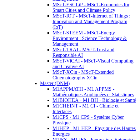
MScT-ESCLiP - MScT-Economics for
Smart Cities and Climate Policy
MScT-IOT - MScT-Internet of Things :
Innovation and Management Program
(IoT)
MScT-STEEM - MScT-Energy
Environment : Science Technology &
Management
MScT-TRAI - MScT-Trust and
Responsible AI
MScT-ViCAI - MScT-Visual Computing
and Creative AI
MScT-XCin - MScT-Extended
Cinematography XCin
Master (DNM)
M1APPMATH - M1 APPMS -
Mathématiques Appliquées et Statistiques
M1BIOHEA - M1 BH - Biologie et Santé
M1CHEINT - M1 CI - Chimie et
Interfaces
M1CPS - M1 CPS - Système Cyber
Physique
M1HEP - M1 HEP - Physique des Hautes
Energies
M1IES - M1 IES - Innovation, Entreprise