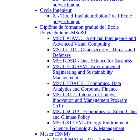
polytechnique
Cycle Ingénieur
X - Titre d’Ingénieur diplômé de l’École
polytechnique
Diplôme de formation gradué de l'Ecole
Polytechnique -MSc&T
MScT-AIAVC - Artificial Intelligence and
Advanced Visual Computing
MScT-CTD - Cybersecurity : Threats and
Defenses
MScT-DSB - Data Science for Business
MScT-ECOSEM - Environmental
Engineering and Sustainability
Management
MScT-EDACF - Economics, Data
Analytics and Corporate Finance
MScT-IOT - Internet of Things :
Innovation and Management Program
(IoT)
MScT-SCUP - Economics for Smart Cities
and Climate Policy
MScT-STEEM - Energy Environment :
Science Technology & Management
Master (DNM)
M1APPMATH - M1 - Applied