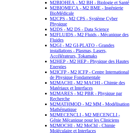
M2BIOHEA - M2 BH - Biologie et Santé
M2BIOMECA - M2 BME - Ingénierie
BioMédicale
M2CPS - M2 CPS - Système Cyber
Physique
M2DS - M2 DS - Data Science
M2FLUIDS - M2 Fluids - Mécanique des
Fluides
M2GI - M2 GI-PLATO - Grandes
installations - Plasmas, Lasers,
Accélérateurs, Tokamaks
M2HEP - M2 HEP - Physique des Hautes
Energies
M2ICFP - M2 ICFP - Centre International
de Physique Fondamentale
M2MACHI - M2 MACHI - Chimie des
Matériaux et Interfaces
M2MARES - M2 PBR - Physique par
Recherche
M2MATHMOD - M2 MM - Modélisation
Mathématique
M2MECENCLI - M2 MECENCLI -
Génie Mécanique pour les Cliniciens
M2MOCHI - M2 MoChI - Chimie
Moléculaire et Interfaces