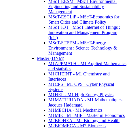
MScT-EESM - MScT-Environmental
Engineering and Sustainability
Management
MScT-ESCLiP - MScT-Economics for
Smart Cities and Climate Policy
MScT-IOT - MScT-Internet of Things :
Innovation and Management Program
(IoT)
MScT-STEEM - MScT-Energy
Environment : Science Technology &
Management
Master (DNM)
M1APPMATH - M1 Applied Mathematics
and statistics
M1CHEINT - M1 Chemistry and
Interfaces
M1CPS - M1 CPS - Cyber Physical
Systems
M1HEP - M1 High Energy Physics
M1MATHJHADA - M1 Mathematiques
Jacques Hadamard
M1MECHA - M1 Mechanics
M1MIE - M1 MIE - Master in Economics
M2BIOHEA - M2 Biology and Health
M2BIOMECA - M2 Biomeca -