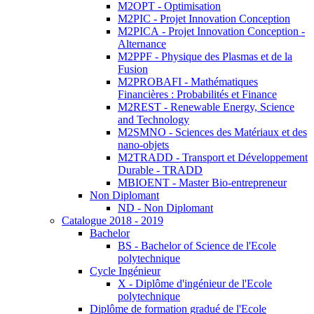
M2OPT - Optimisation
M2PIC - Projet Innovation Conception
M2PICA - Projet Innovation Conception -
Alternance
M2PPF - Physique des Plasmas et de la
Fusion
M2PROBAFI - Mathématiques
Financières : Probabilités et Finance
M2REST - Renewable Energy, Science
and Technology
M2SMNO - Sciences des Matériaux et des
nano-objets
M2TRADD - Transport et Développement
Durable - TRADD
MBIOENT - Master Bio-entrepreneur
Non Diplomant
ND - Non Diplomant
Catalogue 2018 - 2019
Bachelor
BS - Bachelor of Science de l'Ecole
polytechnique
Cycle Ingénieur
X - Diplôme d'ingénieur de l'Ecole
polytechnique
Diplôme de formation gradué de l'Ecole