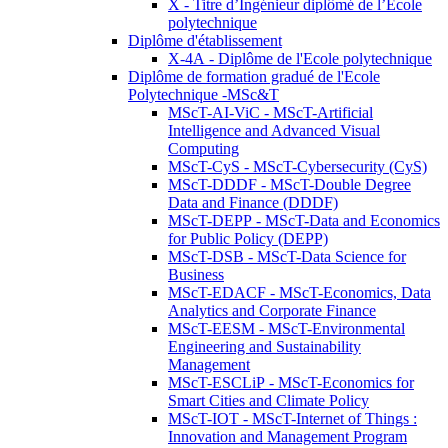
X - Titre d’Ingénieur diplômé de l’École
polytechnique
Diplôme d'établissement
X-4A - Diplôme de l'Ecole polytechnique
Diplôme de formation gradué de l'Ecole
Polytechnique -MSc&T
MScT-AI-ViC - MScT-Artificial
Intelligence and Advanced Visual
Computing
MScT-CyS - MScT-Cybersecurity (CyS)
MScT-DDDF - MScT-Double Degree
Data and Finance (DDDF)
MScT-DEPP - MScT-Data and Economics
for Public Policy (DEPP)
MScT-DSB - MScT-Data Science for
Business
MScT-EDACF - MScT-Economics, Data
Analytics and Corporate Finance
MScT-EESM - MScT-Environmental
Engineering and Sustainability
Management
MScT-ESCLiP - MScT-Economics for
Smart Cities and Climate Policy
MScT-IOT - MScT-Internet of Things :
Innovation and Management Program