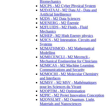
Biomechanics
M2CPS - M2 Cyber Physical System
M2DATAAI - M2 Data AI - Data and
Artificial Intelligence
M2DS - M2 Data Sciences
M2ENERG - M2 Énergie
M2FLUIDS - M2 Fluids - Fluid
Mechanics
M2HEP - M2 High Energy physics
M2ICS - M2 Integration, Circuits and
Systems
M2MATHMOD - M2 Mathematical
Modelling
M2MECENCLI - M2 Mecencli -
Mechanical Engineering for Clinicians
M2MICAS - M2 Machine Learning,
Communications and Security
M2MOCHI - M2 Molecular Chemistry
and Interfaces
M2MSV - M2 MSV - Mathématiques
pour les Sciences du Vivant
M2OPTIM - M2 Optimisation
M2PIC - M2 Projet Innovation Conception
M2QNSLMT - M2 Quantum, Light,
Materials and Nanosciences