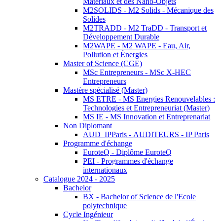
Matériaux et des Nano-Objets
M2SOLIDS - M2 Solids - Mécanique des
Solides
M2TRADD - M2 TraDD - Transport et
Développement Durable
M2WAPE - M2 WAPE - Eau, Air,
Pollution et Énergies
Master of Science (CGE)
MSc Entrepreneurs - MSc X-HEC
Entrepreneurs
Mastère spécialisé (Master)
MS ETRE - MS Energies Renouvelables :
Technologies et Entrepreneuriat (Master)
MS IE - MS Innovation et Entreprenariat
Non Diplomant
AUD_IPParis - AUDITEURS - IP Paris
Programme d'échange
EuroteQ - Diplôme EuroteQ
PEI - Programmes d'échange
internationaux
Catalogue 2024 - 2025
Bachelor
BX - Bachelor of Science de l'Ecole
polytechnique
Cycle Ingénieur