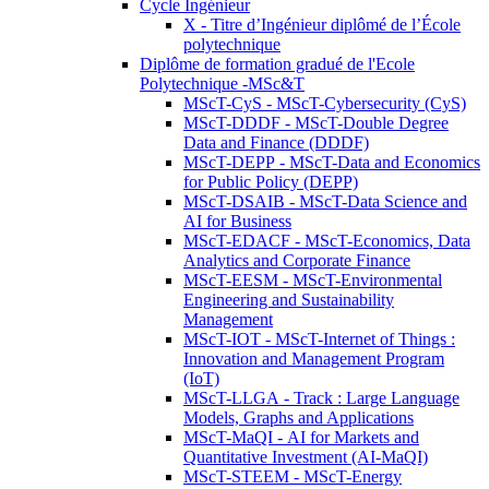
Cycle Ingénieur
X - Titre d’Ingénieur diplômé de l’École
polytechnique
Diplôme de formation gradué de l'Ecole
Polytechnique -MSc&T
MScT-CyS - MScT-Cybersecurity (CyS)
MScT-DDDF - MScT-Double Degree
Data and Finance (DDDF)
MScT-DEPP - MScT-Data and Economics
for Public Policy (DEPP)
MScT-DSAIB - MScT-Data Science and
AI for Business
MScT-EDACF - MScT-Economics, Data
Analytics and Corporate Finance
MScT-EESM - MScT-Environmental
Engineering and Sustainability
Management
MScT-IOT - MScT-Internet of Things :
Innovation and Management Program
(IoT)
MScT-LLGA - Track : Large Language
Models, Graphs and Applications
MScT-MaQI - AI for Markets and
Quantitative Investment (AI-MaQI)
MScT-STEEM - MScT-Energy