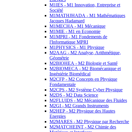
M1IES - M1 Innovation, Entreprise et
Société
M1MATHJHADA - M1 Mathématiques
Jacques Hadamard
M1MECHA - M1 Mécanique
M1MIE - M1 en Economie
M1MPRI - M1 Fondements de
l'Informatique MPRI
M1PHYSICS - M1 Physique
M2AAG - M2 Analyse, Arithmétique,
Géométrie
M2BIOHEA - M2 Biologie et Santé
M2BIOMECA - M2 Biomécanique et
Ingéniérie Biomédical
M2CFP - M2 Concepts en Physique
Fondamentale
M2CPS - M2 Système Cyber Physique
M2DS - M2 Data Science
M2FLUIDS - M2 Mécanique des Fluides
M2GI - M2 Grands Instruments
M2HEP - M2 Physique des Hautes
Energies
M2MARES - M2 Physique par Recherche
M2MATCHEINT - M2 Chimie des