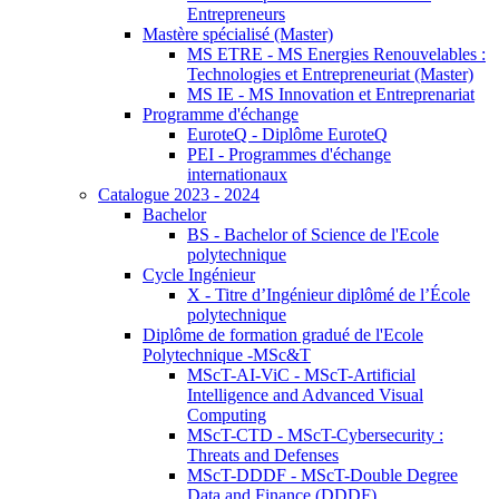
Entrepreneurs
Mastère spécialisé (Master)
MS ETRE - MS Energies Renouvelables :
Technologies et Entrepreneuriat (Master)
MS IE - MS Innovation et Entreprenariat
Programme d'échange
EuroteQ - Diplôme EuroteQ
PEI - Programmes d'échange
internationaux
Catalogue 2023 - 2024
Bachelor
BS - Bachelor of Science de l'Ecole
polytechnique
Cycle Ingénieur
X - Titre d’Ingénieur diplômé de l’École
polytechnique
Diplôme de formation gradué de l'Ecole
Polytechnique -MSc&T
MScT-AI-ViC - MScT-Artificial
Intelligence and Advanced Visual
Computing
MScT-CTD - MScT-Cybersecurity :
Threats and Defenses
MScT-DDDF - MScT-Double Degree
Data and Finance (DDDF)