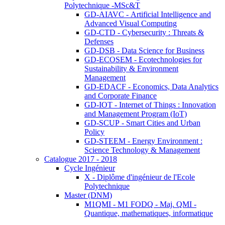
Polytechnique -MSc&T
GD-AIAVC - Artificial Intelligence and
Advanced Visual Computing
GD-CTD - Cybersecurity : Threats &
Defenses
GD-DSB - Data Science for Business
GD-ECOSEM - Ecotechnologies for
Sustainability & Environment
Management
GD-EDACF - Economics, Data Analytics
and Corporate Finance
GD-IOT - Internet of Things : Innovation
and Management Program (IoT)
GD-SCUP - Smart Cities and Urban
Policy
GD-STEEM - Energy Environment :
Science Technology & Management
Catalogue 2017 - 2018
Cycle Ingénieur
X - Diplôme d'ingénieur de l'Ecole
Polytechnique
Master (DNM)
M1QMI - M1 FODQ - Maj. QMI -
Quantique, mathematiques, informatique