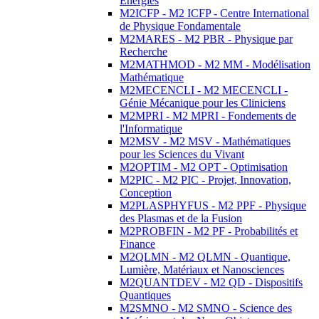
Energies
M2ICFP - M2 ICFP - Centre International
de Physique Fondamentale
M2MARES - M2 PBR - Physique par
Recherche
M2MATHMOD - M2 MM - Modélisation
Mathématique
M2MECENCLI - M2 MECENCLI -
Génie Mécanique pour les Cliniciens
M2MPRI - M2 MPRI - Fondements de
l'Informatique
M2MSV - M2 MSV - Mathématiques
pour les Sciences du Vivant
M2OPTIM - M2 OPT - Optimisation
M2PIC - M2 PIC - Projet, Innovation,
Conception
M2PLASPHYFUS - M2 PPF - Physique
des Plasmas et de la Fusion
M2PROBFIN - M2 PF - Probabilités et
Finance
M2QLMN - M2 QLMN - Quantique,
Lumière, Matériaux et Nanosciences
M2QUANTDEV - M2 QD - Dispositifs
Quantiques
M2SMNO - M2 SMNO - Science des