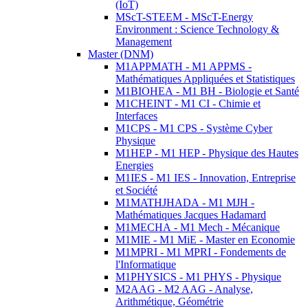
(IoT)
MScT-STEEM - MScT-Energy
Environment : Science Technology &
Management
Master (DNM)
M1APPMATH - M1 APPMS -
Mathématiques Appliquées et Statistiques
M1BIOHEA - M1 BH - Biologie et Santé
M1CHEINT - M1 CI - Chimie et
Interfaces
M1CPS - M1 CPS - Système Cyber
Physique
M1HEP - M1 HEP - Physique des Hautes
Energies
M1IES - M1 IES - Innovation, Entreprise
et Société
M1MATHJHADA - M1 MJH -
Mathématiques Jacques Hadamard
M1MECHA - M1 Mech - Mécanique
M1MIE - M1 MiE - Master en Economie
M1MPRI - M1 MPRI - Fondements de
l'Informatique
M1PHYSICS - M1 PHYS - Physique
M2AAG - M2 AAG - Analyse,
Arithmétique, Géométrie