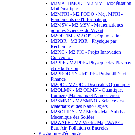
M2MATHMOD - M2 MM - Modélisation
Mathématique
M2MPRI - M2 FODQ - Maj. MPRI -
Fondements de l'Informatique
M2MSV - M2 MSV - Mathématiques
pour les Sciences du Vivant
M2OPTIM - M2 OPT - Optimisation
M2PBR - M2 PBR - Physique par
Recherche
M2PIC - M2 PIC - Projet Innovation
Conception
M2PPF - M2 PPF - Physique des Plasmas
et de la Fusion
M2PROBFIN - M2 PF - Probabilités et
Finance
M2QD - M2 QD - Dispositifs Quantiques
M2QLMN - M2 QLMN - Quantique,
Lumiere, Materiaux et Nanosciences
M2SMNO - M2 SMNO - Science des
Materiaux et des Nano-Objets
M2SOLIDS - M2 Mech - Maj. Solids -
Mecanique des Solides
M2WAPE - M2 Mech - Maj. WAPE -
Eau, Air, Pollution et Energies
Programme d'échange