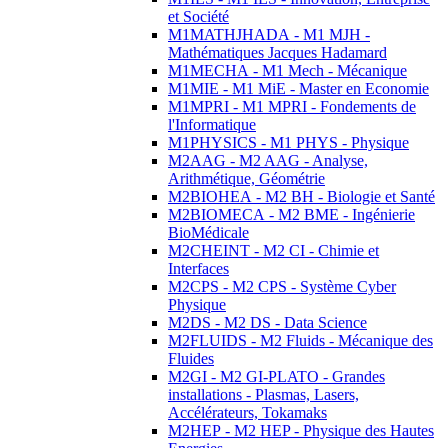
et Société
M1MATHJHADA - M1 MJH -
Mathématiques Jacques Hadamard
M1MECHA - M1 Mech - Mécanique
M1MIE - M1 MiE - Master en Economie
M1MPRI - M1 MPRI - Fondements de
l'Informatique
M1PHYSICS - M1 PHYS - Physique
M2AAG - M2 AAG - Analyse,
Arithmétique, Géométrie
M2BIOHEA - M2 BH - Biologie et Santé
M2BIOMECA - M2 BME - Ingénierie
BioMédicale
M2CHEINT - M2 CI - Chimie et
Interfaces
M2CPS - M2 CPS - Système Cyber
Physique
M2DS - M2 DS - Data Science
M2FLUIDS - M2 Fluids - Mécanique des
Fluides
M2GI - M2 GI-PLATO - Grandes
installations - Plasmas, Lasers,
Accélérateurs, Tokamaks
M2HEP - M2 HEP - Physique des Hautes