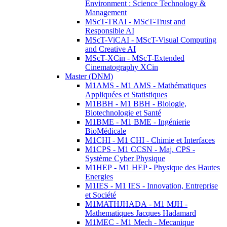
Environment : Science Technology &
Management
MScT-TRAI - MScT-Trust and
Responsible AI
MScT-ViCAI - MScT-Visual Computing
and Creative AI
MScT-XCin - MScT-Extended
Cinematography XCin
Master (DNM)
M1AMS - M1 AMS - Mathématiques
Appliquées et Statistiques
M1BBH - M1 BBH - Biologie,
Biotechnologie et Santé
M1BME - M1 BME - Ingénierie
BioMédicale
M1CHI - M1 CHI - Chimie et Interfaces
M1CPS - M1 CCSN - Maj. CPS -
Système Cyber Physique
M1HEP - M1 HEP - Physique des Hautes
Energies
M1IES - M1 IES - Innovation, Entreprise
et Société
M1MATHJHADA - M1 MJH -
Mathematiques Jacques Hadamard
M1MEC - M1 Mech - Mecanique