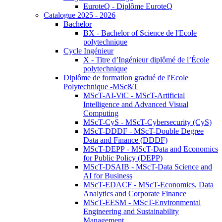
EuroteQ - Diplôme EuroteQ
Catalogue 2025 - 2026
Bachelor
BX - Bachelor of Science de l'Ecole
polytechnique
Cycle Ingénieur
X - Titre d’Ingénieur diplômé de l’École
polytechnique
Diplôme de formation gradué de l'Ecole
Polytechnique -MSc&T
MScT-AI-ViC - MScT-Artificial
Intelligence and Advanced Visual
Computing
MScT-CyS - MScT-Cybersecurity (CyS)
MScT-DDDF - MScT-Double Degree
Data and Finance (DDDF)
MScT-DEPP - MScT-Data and Economics
for Public Policy (DEPP)
MScT-DSAIB - MScT-Data Science and
AI for Business
MScT-EDACF - MScT-Economics, Data
Analytics and Corporate Finance
MScT-EESM - MScT-Environmental
Engineering and Sustainability
Management