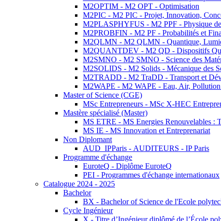
M2OPTIM - M2 OPT - Optimisation
M2PIC - M2 PIC - Projet, Innovation, Conc
M2PLASPHYFUS - M2 PPF - Physique des P
M2PROBFIN - M2 PF - Probabilités et Fin
M2QLMN - M2 QLMN - Quantique, Lumière
M2QUANTDEV - M2 QD - Dispositifs Qua
M2SMNO - M2 SMNO - Science des Matéri
M2SOLIDS - M2 Solids - Mécanique des So
M2TRADD - M2 TraDD - Transport et Dév
M2WAPE - M2 WAPE - Eau, Air, Pollution 
Master of Science (CGE)
MSc Entrepreneurs - MSc X-HEC Entrepre
Mastère spécialisé (Master)
MS ETRE - MS Energies Renouvelables : Tec
MS IE - MS Innovation et Entreprenariat
Non Diplomant
AUD_IPParis - AUDITEURS - IP Paris
Programme d'échange
EuroteQ - Diplôme EuroteQ
PEI - Programmes d'échange internationaux
Catalogue 2024 - 2025
Bachelor
BX - Bachelor of Science de l'Ecole polyte
Cycle Ingénieur
X - Titre d’Ingénieur diplômé de l’École po