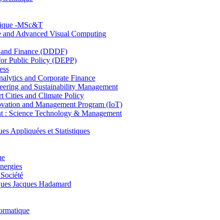
hnique -MSc&T
ce and Advanced Visual Computing
and Finance (DDDF)
r Public Policy (DEPP)
ess
ytics and Corporate Finance
ring and Sustainability Management
Cities and Climate Policy
ovation and Management Program (IoT)
: Science Technology & Management
ppliquées et Statistiques
ue
nergies
 Société
es Jacques Hadamard
ormatique