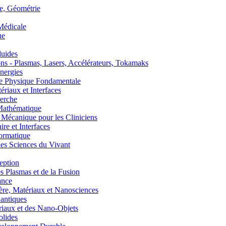
, Géométrie
édicale
ue
uides
s - Plasmas, Lasers, Accélérateurs, Tokamaks
nergies
de Physique Fondamentale
aux et Interfaces
erche
athématique
anique pour les Cliniciens
 et Interfaces
ormatique
s Sciences du Vivant
eption
lasmas et de la Fusion
ance
, Matériaux et Nanosciences
ntiques
aux et des Nano-Objets
lides