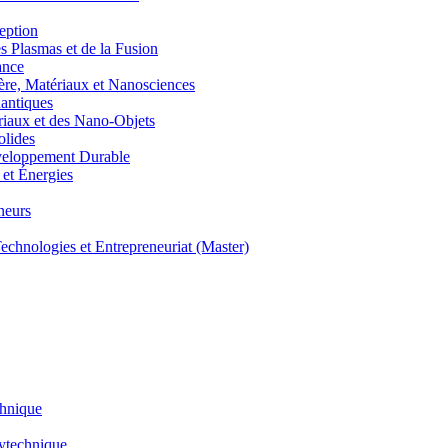
eption
lasmas et de la Fusion
ance
, Matériaux et Nanosciences
ntiques
aux et des Nano-Objets
lides
eloppement Durable
et Énergies
neurs
hnologies et Entrepreneuriat (Master)
chnique
lytechnique