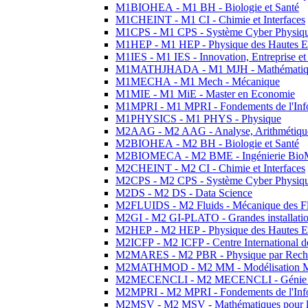
M1BIOHEA - M1 BH - Biologie et Santé
M1CHEINT - M1 CI - Chimie et Interfaces
M1CPS - M1 CPS - Système Cyber Physiq
M1HEP - M1 HEP - Physique des Hautes E
M1IES - M1 IES - Innovation, Entreprise et
M1MATHJHADA - M1 MJH - Mathématiqu
M1MECHA - M1 Mech - Mécanique
M1MIE - M1 MiE - Master en Economie
M1MPRI - M1 MPRI - Fondements de l'Inf
M1PHYSICS - M1 PHYS - Physique
M2AAG - M2 AAG - Analyse, Arithmétique
M2BIOHEA - M2 BH - Biologie et Santé
M2BIOMECA - M2 BME - Ingénierie BioM
M2CHEINT - M2 CI - Chimie et Interfaces
M2CPS - M2 CPS - Système Cyber Physiq
M2DS - M2 DS - Data Science
M2FLUIDS - M2 Fluids - Mécanique des Fl
M2GI - M2 GI-PLATO - Grandes installation
M2HEP - M2 HEP - Physique des Hautes E
M2ICFP - M2 ICFP - Centre International 
M2MARES - M2 PBR - Physique par Rech
M2MATHMOD - M2 MM - Modélisation M
M2MECENCLI - M2 MECENCLI - Génie Méc
M2MPRI - M2 MPRI - Fondements de l'Inf
M2MSV - M2 MSV - Mathématiques pour le