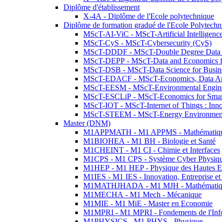
Diplôme d'établissement
X-4A - Diplôme de l'Ecole polytechnique
Diplôme de formation gradué de l'Ecole Polytec
MScT-AI-ViC - MScT-Artificial Intelligen
MScT-CyS - MScT-Cybersecurity (CyS)
MScT-DDDF - MScT-Double Degree Data 
MScT-DEPP - MScT-Data and Economics fo
MScT-DSB - MScT-Data Science for Busin
MScT-EDACF - MScT-Economics, Data Anal
MScT-EESM - MScT-Environmental Enginee
MScT-ESCLiP - MScT-Economics for Smart 
MScT-IOT - MScT-Internet of Things : Inn
MScT-STEEM - MScT-Energy Environment 
Master (DNM)
M1APPMATH - M1 APPMS - Mathématiques A
M1BIOHEA - M1 BH - Biologie et Santé
M1CHEINT - M1 CI - Chimie et Interfaces
M1CPS - M1 CPS - Système Cyber Physiq
M1HEP - M1 HEP - Physique des Hautes E
M1IES - M1 IES - Innovation, Entreprise et
M1MATHJHADA - M1 MJH - Mathématiqu
M1MECHA - M1 Mech - Mécanique
M1MIE - M1 MiE - Master en Economie
M1MPRI - M1 MPRI - Fondements de l'Inf
M1PHYSICS - M1 PHYS - Physique