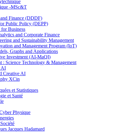
lytechnique
hnique -MSc&T
and Finance (DDDF)
r Public Policy (DEPP)
for Business
ytics and Corporate Finance
ring and Sustainability Management
ovation and Management Program (IoT)
ls, Graphs and Applications
ive Investment (AI-MaQI)
: Science Technology & Management
 AI
 Creative AI
aphy XCin
es et Statistiques
ie et Santé
le
Cyber Physique
nergies
 Société
es Jacques Hadamard