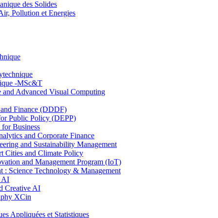
nique des Solides
, Pollution et Energies
chnique
lytechnique
hnique -MSc&T
ce and Advanced Visual Computing
and Finance (DDDF)
r Public Policy (DEPP)
for Business
ytics and Corporate Finance
ring and Sustainability Management
Cities and Climate Policy
ovation and Management Program (IoT)
: Science Technology & Management
 AI
 Creative AI
aphy XCin
ppliquées et Statistiques