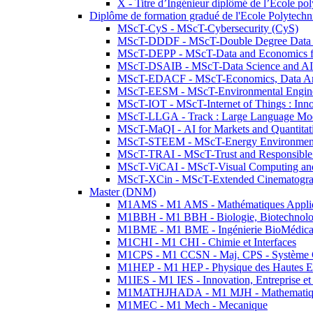
X - Titre d’Ingénieur diplômé de l’École po
Diplôme de formation gradué de l'Ecole Polytec
MScT-CyS - MScT-Cybersecurity (CyS)
MScT-DDDF - MScT-Double Degree Data 
MScT-DEPP - MScT-Data and Economics fo
MScT-DSAIB - MScT-Data Science and AI 
MScT-EDACF - MScT-Economics, Data Anal
MScT-EESM - MScT-Environmental Enginee
MScT-IOT - MScT-Internet of Things : Inn
MScT-LLGA - Track : Large Language Mode
MScT-MaQI - AI for Markets and Quantitat
MScT-STEEM - MScT-Energy Environment 
MScT-TRAI - MScT-Trust and Responsible
MScT-ViCAI - MScT-Visual Computing and
MScT-XCin - MScT-Extended Cinematogr
Master (DNM)
M1AMS - M1 AMS - Mathématiques Appliqué
M1BBH - M1 BBH - Biologie, Biotechnolog
M1BME - M1 BME - Ingénierie BioMédica
M1CHI - M1 CHI - Chimie et Interfaces
M1CPS - M1 CCSN - Maj. CPS - Système 
M1HEP - M1 HEP - Physique des Hautes E
M1IES - M1 IES - Innovation, Entreprise et
M1MATHJHADA - M1 MJH - Mathematiqu
M1MEC - M1 Mech - Mecanique