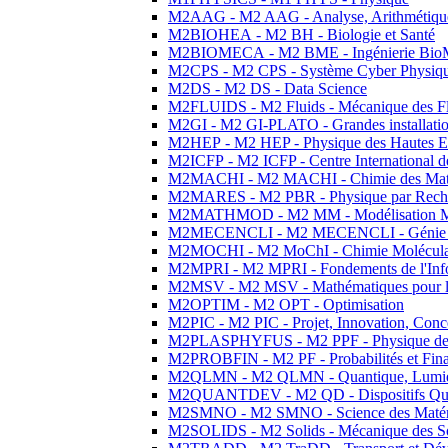
M2AAG - M2 AAG - Analyse, Arithmétique
M2BIOHEA - M2 BH - Biologie et Santé
M2BIOMECA - M2 BME - Ingénierie BioM
M2CPS - M2 CPS - Système Cyber Physiq
M2DS - M2 DS - Data Science
M2FLUIDS - M2 Fluids - Mécanique des Fl
M2GI - M2 GI-PLATO - Grandes installation
M2HEP - M2 HEP - Physique des Hautes E
M2ICFP - M2 ICFP - Centre International 
M2MACHI - M2 MACHI - Chimie des Matéri
M2MARES - M2 PBR - Physique par Rech
M2MATHMOD - M2 MM - Modélisation M
M2MECENCLI - M2 MECENCLI - Génie Méc
M2MOCHI - M2 MoChI - Chimie Moléculaire
M2MPRI - M2 MPRI - Fondements de l'Inf
M2MSV - M2 MSV - Mathématiques pour le
M2OPTIM - M2 OPT - Optimisation
M2PIC - M2 PIC - Projet, Innovation, Conc
M2PLASPHYFUS - M2 PPF - Physique des P
M2PROBFIN - M2 PF - Probabilités et Fin
M2QLMN - M2 QLMN - Quantique, Lumière
M2QUANTDEV - M2 QD - Dispositifs Qua
M2SMNO - M2 SMNO - Science des Matéri
M2SOLIDS - M2 Solids - Mécanique des So