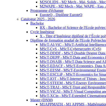
M2SOLIDS - M2 Mech - Maj. Solids - Meca
M2WAPE - M2 Mech - Maj. WAPE - Eau, Air
Programme d'échange
EuroteQ - Diplôme EuroteQ
Catalogue 2025 - 2026
Bachelor
BX - Bachelor of Science de l'Ecole polyte
Cycle Ingénieur
X - Titre d’Ingénieur diplômé de l’École po
Diplôme de formation gradué de l'Ecole Polytec
MScT-AI-ViC - MScT-Artificial Intelligen
MScT-CyS - MScT-Cybersecurity (CyS)
MScT-DDDF - MScT-Double Degree Data 
MScT-DEPP - MScT-Data and Economics fo
MScT-DSAIB - MScT-Data Science and AI 
MScT-EDACF - MScT-Economics, Data Anal
MScT-EESM - MScT-Environmental Enginee
MScT-ESCLiP - MScT-Economics for Smart 
MScT-IOT - MScT-Internet of Things : Inn
MScT-STEEM - MScT-Energy Environment 
MScT-TRAI - MScT-Trust and Responsible
MScT-ViCAI - MScT-Visual Computing and
MScT-XCin - MScT-Extended Cinematogr
Master (DNM)
M1APPMATH - M1 APPMS - Mathématiques A