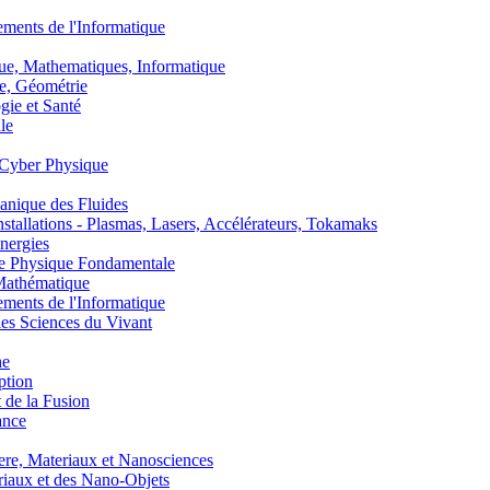
nts de l'Informatique
, Mathematiques, Informatique
, Géométrie
ie et Santé
le
Cyber Physique
nique des Fluides
lations - Plasmas, Lasers, Accélérateurs, Tokamaks
nergies
de Physique Fondamentale
athématique
nts de l'Informatique
s Sciences du Vivant
he
ption
 de la Fusion
ance
, Materiaux et Nanosciences
aux et des Nano-Objets