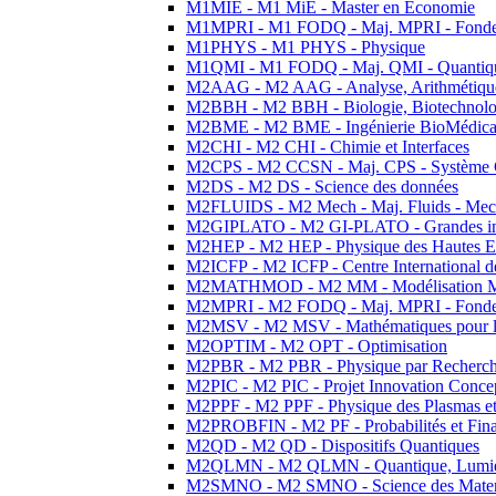
M1MIE - M1 MiE - Master en Economie
M1MPRI - M1 FODQ - Maj. MPRI - Fondeme
M1PHYS - M1 PHYS - Physique
M1QMI - M1 FODQ - Maj. QMI - Quantique
M2AAG - M2 AAG - Analyse, Arithmétique
M2BBH - M2 BBH - Biologie, Biotechnolog
M2BME - M2 BME - Ingénierie BioMédica
M2CHI - M2 CHI - Chimie et Interfaces
M2CPS - M2 CCSN - Maj. CPS - Système 
M2DS - M2 DS - Science des données
M2FLUIDS - M2 Mech - Maj. Fluids - Meca
M2GIPLATO - M2 GI-PLATO - Grandes instal
M2HEP - M2 HEP - Physique des Hautes E
M2ICFP - M2 ICFP - Centre International 
M2MATHMOD - M2 MM - Modélisation M
M2MPRI - M2 FODQ - Maj. MPRI - Fondeme
M2MSV - M2 MSV - Mathématiques pour le
M2OPTIM - M2 OPT - Optimisation
M2PBR - M2 PBR - Physique par Recherc
M2PIC - M2 PIC - Projet Innovation Conce
M2PPF - M2 PPF - Physique des Plasmas et
M2PROBFIN - M2 PF - Probabilités et Fin
M2QD - M2 QD - Dispositifs Quantiques
M2QLMN - M2 QLMN - Quantique, Lumiere
M2SMNO - M2 SMNO - Science des Materi