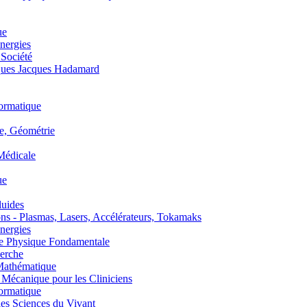
ue
nergies
 Société
es Jacques Hadamard
ormatique
, Géométrie
édicale
ue
uides
s - Plasmas, Lasers, Accélérateurs, Tokamaks
nergies
de Physique Fondamentale
erche
athématique
anique pour les Cliniciens
ormatique
s Sciences du Vivant