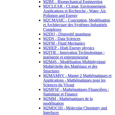
M2BE - Biomechanical Engineering
M2CLEAR - CLimat, Environnement,
Applications et Recherche - Water, Air,
Pollution and Energy
M2CMASIC - Conception, Modélisation
et Architecture des Systèmes Industriels
Complexes
M2DQ - Dispositif quantique
M2DS - Data Sciences
M2FM - Fluid Mechanics
M2HEP - High Energy physics
M2ITIE - Innovation Technologique :
ingénierie et entrepreneuriat
M2M4S - Modélisation Multiphysique
Multiéchelle des Matériaux et des
Structures
M2MAMSV - Master 2 Mathématiques et
Applications - Mathématiques pour les
Sciences du Vivant
M2MFSF - Mathématiques Financières :
Statistique et Finance
M2MM - Mathématiques de la
modélisation
M2MOCHI - Molecular Chemistry and
Interfaces