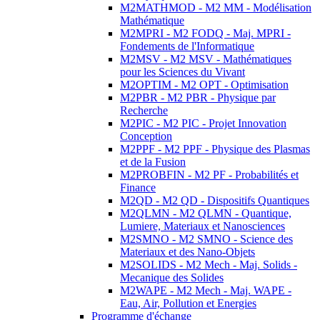
M2MATHMOD - M2 MM - Modélisation
Mathématique
M2MPRI - M2 FODQ - Maj. MPRI -
Fondements de l'Informatique
M2MSV - M2 MSV - Mathématiques
pour les Sciences du Vivant
M2OPTIM - M2 OPT - Optimisation
M2PBR - M2 PBR - Physique par
Recherche
M2PIC - M2 PIC - Projet Innovation
Conception
M2PPF - M2 PPF - Physique des Plasmas
et de la Fusion
M2PROBFIN - M2 PF - Probabilités et
Finance
M2QD - M2 QD - Dispositifs Quantiques
M2QLMN - M2 QLMN - Quantique,
Lumiere, Materiaux et Nanosciences
M2SMNO - M2 SMNO - Science des
Materiaux et des Nano-Objets
M2SOLIDS - M2 Mech - Maj. Solids -
Mecanique des Solides
M2WAPE - M2 Mech - Maj. WAPE -
Eau, Air, Pollution et Energies
Programme d'échange