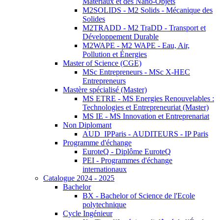
Matériaux et des Nano-Objets
M2SOLIDS - M2 Solids - Mécanique des
Solides
M2TRADD - M2 TraDD - Transport et
Développement Durable
M2WAPE - M2 WAPE - Eau, Air,
Pollution et Énergies
Master of Science (CGE)
MSc Entrepreneurs - MSc X-HEC
Entrepreneurs
Mastère spécialisé (Master)
MS ETRE - MS Energies Renouvelables :
Technologies et Entrepreneuriat (Master)
MS IE - MS Innovation et Entreprenariat
Non Diplomant
AUD_IPParis - AUDITEURS - IP Paris
Programme d'échange
EuroteQ - Diplôme EuroteQ
PEI - Programmes d'échange
internationaux
Catalogue 2024 - 2025
Bachelor
BX - Bachelor of Science de l'Ecole
polytechnique
Cycle Ingénieur