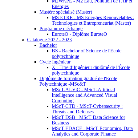
M2WAPE - M2 Eau, Pollution de l'Air et
Energies
Mastère spécialisé (Master)
MS ETRE - MS Energies Renouvelables :
Technologies et Entrepreneuriat (Master)
Programme d'échange
EuroteQ - Diplôme EuroteQ
Catalogue 2022 - 2023
Bachelor
BS - Bachelor of Science de l'Ecole
polytechnique
Cycle Ingénieur
X - Titre d’Ingénieur diplômé de l’École
polytechnique
Diplôme de formation gradué de l'Ecole
Polytechnique -MSc&T
MScT-AI-ViC - MScT-Artificial
Intelligence and Advanced Visual
Computing
MScT-CTD - MScT-Cybersecurity :
Threats and Defenses
MScT-DSB - MScT-Data Science for
Business
MScT-EDACF - MScT-Economics, Data
Analytics and Corporate Finance