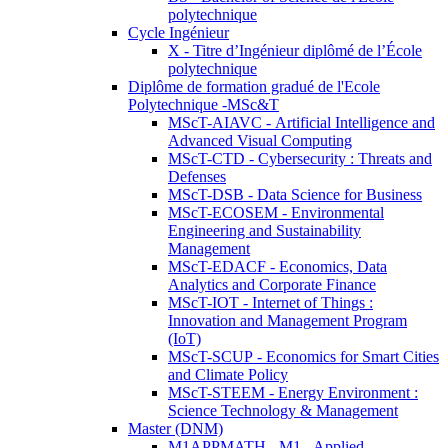
polytechnique
Cycle Ingénieur
X - Titre d’Ingénieur diplômé de l’École
polytechnique
Diplôme de formation gradué de l'Ecole
Polytechnique -MSc&T
MScT-AIAVC - Artificial Intelligence and
Advanced Visual Computing
MScT-CTD - Cybersecurity : Threats and
Defenses
MScT-DSB - Data Science for Business
MScT-ECOSEM - Environmental
Engineering and Sustainability
Management
MScT-EDACF - Economics, Data
Analytics and Corporate Finance
MScT-IOT - Internet of Things :
Innovation and Management Program
(IoT)
MScT-SCUP - Economics for Smart Cities
and Climate Policy
MScT-STEEM - Energy Environment :
Science Technology & Management
Master (DNM)
M1APPMATH - M1 - Applied