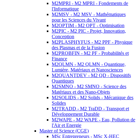
M2MPRI - M2 MPRI - Fondements de
l'Informatique
M2MSV - M2 MSV - Mathématiques
pour les Sciences du Vivant
M2OPTIM - M2 OPT - Optimisation
M2PIC - M2 PIC - Projet, Innovation,
Conception
M2PLASPHYFUS - M2 PPF - Physique
des Plasmas et de la Fusion
M2PROBFIN - M2 PF - Probabilités et
Finance
M2QLMN - M2 QLMN - Quantique,
Lumière, Matériaux et Nanosciences
M2QUANTDEV - M2 QD - Dispositifs
Quantiques
M2SMNO - M2 SMNO - Science des
Matériaux et des Nano-Objets
M2SOLIDS - M2 Solids - Mécanique des
Solides
M2TRADD - M2 TraDD - Transport et
Développement Durable
M2WAPE - M2 WAPE - Eau, Pollution de
l'Air et Energie
Master of Science (CGE)
MSc Entrepreneurs - MSc X-HEC