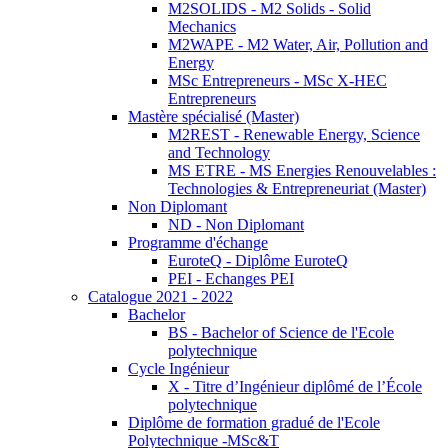
M2SOLIDS - M2 Solids - Solid
Mechanics
M2WAPE - M2 Water, Air, Pollution and
Energy
MSc Entrepreneurs - MSc X-HEC
Entrepreneurs
Mastère spécialisé (Master)
M2REST - Renewable Energy, Science
and Technology
MS ETRE - MS Energies Renouvelables :
Technologies & Entrepreneuriat (Master)
Non Diplomant
ND - Non Diplomant
Programme d'échange
EuroteQ - Diplôme EuroteQ
PEI - Echanges PEI
Catalogue 2021 - 2022
Bachelor
BS - Bachelor of Science de l'Ecole
polytechnique
Cycle Ingénieur
X - Titre d’Ingénieur diplômé de l’École
polytechnique
Diplôme de formation gradué de l'Ecole
Polytechnique -MSc&T