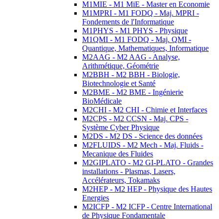
M1MIE - M1 MiE - Master en Economie
M1MPRI - M1 FODQ - Maj. MPRI -
Fondements de l'Informatique
M1PHYS - M1 PHYS - Physique
M1QMI - M1 FODQ - Maj. QMI -
Quantique, Mathematiques, Informatique
M2AAG - M2 AAG - Analyse,
Arithmétique, Géométrie
M2BBH - M2 BBH - Biologie,
Biotechnologie et Santé
M2BME - M2 BME - Ingénierie
BioMédicale
M2CHI - M2 CHI - Chimie et Interfaces
M2CPS - M2 CCSN - Maj. CPS -
Système Cyber Physique
M2DS - M2 DS - Science des données
M2FLUIDS - M2 Mech - Maj. Fluids -
Mecanique des Fluides
M2GIPLATO - M2 GI-PLATO - Grandes
installations - Plasmas, Lasers,
Accélérateurs, Tokamaks
M2HEP - M2 HEP - Physique des Hautes
Energies
M2ICFP - M2 ICFP - Centre International
de Physique Fondamentale