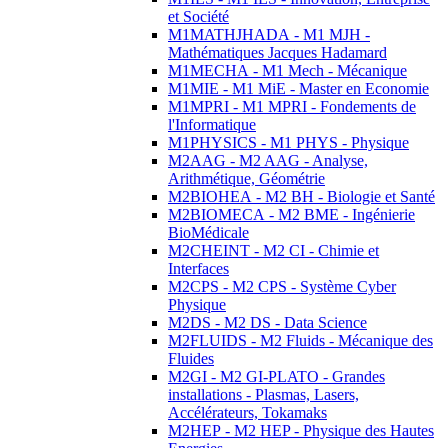
et Société
M1MATHJHADA - M1 MJH -
Mathématiques Jacques Hadamard
M1MECHA - M1 Mech - Mécanique
M1MIE - M1 MiE - Master en Economie
M1MPRI - M1 MPRI - Fondements de
l'Informatique
M1PHYSICS - M1 PHYS - Physique
M2AAG - M2 AAG - Analyse,
Arithmétique, Géométrie
M2BIOHEA - M2 BH - Biologie et Santé
M2BIOMECA - M2 BME - Ingénierie
BioMédicale
M2CHEINT - M2 CI - Chimie et
Interfaces
M2CPS - M2 CPS - Système Cyber
Physique
M2DS - M2 DS - Data Science
M2FLUIDS - M2 Fluids - Mécanique des
Fluides
M2GI - M2 GI-PLATO - Grandes
installations - Plasmas, Lasers,
Accélérateurs, Tokamaks
M2HEP - M2 HEP - Physique des Hautes