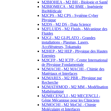
M2BIOHEA - M2 BH - Biologie et Santé
M2BIOMECA - M2 BME - Ingénierie
BioMédicale
M2CPS - M2 CPS - Système Cyber
Physique
M2DS - M2 DS - Data Science
M2FLUIDS - M2 Fluids - Mécanique des
Fluides
M2GI - M2 GI-PLATO - Grandes
installations - Plasmas, Lasers,
Accélérateurs, Tokamaks
M2HEP - M2 HEP - Physique des Hautes
Energies
M2ICFP - M2 ICFP - Centre International
de Physique Fondamentale
M2MACHI - M2 MACHI - Chimie des
Matériaux et Interfaces
M2MARES - M2 PBR - Physique par
Recherche
M2MATHMOD - M2 MM - Modélisation
Mathématique
M2MECENCLI - M2 MECENCLI -
Génie Mécanique pour les Cliniciens
M2MOCHI - M2 MoChI - Chimie
Moléculaire et Interfaces