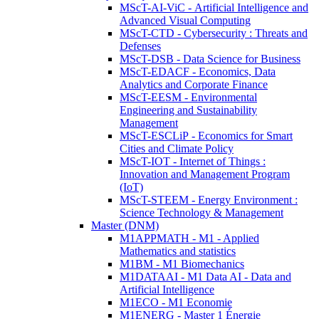
MScT-AI-ViC - Artificial Intelligence and
Advanced Visual Computing
MScT-CTD - Cybersecurity : Threats and
Defenses
MScT-DSB - Data Science for Business
MScT-EDACF - Economics, Data
Analytics and Corporate Finance
MScT-EESM - Environmental
Engineering and Sustainability
Management
MScT-ESCLiP - Economics for Smart
Cities and Climate Policy
MScT-IOT - Internet of Things :
Innovation and Management Program
(IoT)
MScT-STEEM - Energy Environment :
Science Technology & Management
Master (DNM)
M1APPMATH - M1 - Applied
Mathematics and statistics
M1BM - M1 Biomechanics
M1DATAAI - M1 Data AI - Data and
Artificial Intelligence
M1ECO - M1 Economie
M1ENERG - Master 1 Énergie