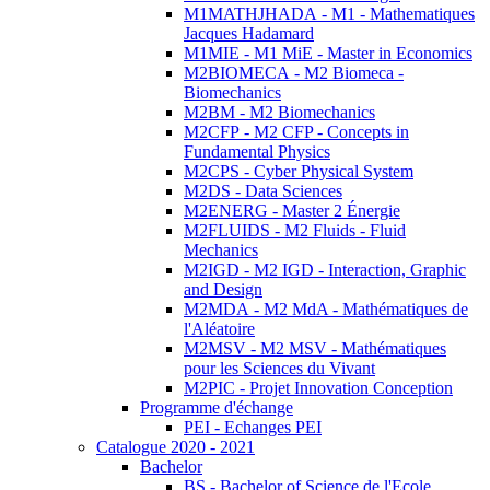
M1MATHJHADA - M1 - Mathematiques
Jacques Hadamard
M1MIE - M1 MiE - Master in Economics
M2BIOMECA - M2 Biomeca -
Biomechanics
M2BM - M2 Biomechanics
M2CFP - M2 CFP - Concepts in
Fundamental Physics
M2CPS - Cyber Physical System
M2DS - Data Sciences
M2ENERG - Master 2 Énergie
M2FLUIDS - M2 Fluids - Fluid
Mechanics
M2IGD - M2 IGD - Interaction, Graphic
and Design
M2MDA - M2 MdA - Mathématiques de
l'Aléatoire
M2MSV - M2 MSV - Mathématiques
pour les Sciences du Vivant
M2PIC - Projet Innovation Conception
Programme d'échange
PEI - Echanges PEI
Catalogue 2020 - 2021
Bachelor
BS - Bachelor of Science de l'Ecole