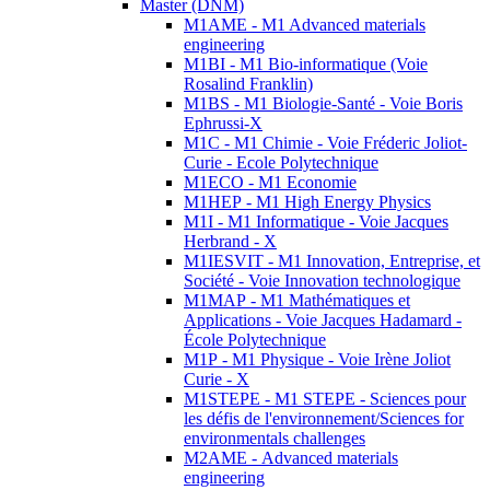
Master (DNM)
M1AME - M1 Advanced materials
engineering
M1BI - M1 Bio-informatique (Voie
Rosalind Franklin)
M1BS - M1 Biologie-Santé - Voie Boris
Ephrussi-X
M1C - M1 Chimie - Voie Fréderic Joliot-
Curie - Ecole Polytechnique
M1ECO - M1 Economie
M1HEP - M1 High Energy Physics
M1I - M1 Informatique - Voie Jacques
Herbrand - X
M1IESVIT - M1 Innovation, Entreprise, et
Société - Voie Innovation technologique
M1MAP - M1 Mathématiques et
Applications - Voie Jacques Hadamard -
École Polytechnique
M1P - M1 Physique - Voie Irène Joliot
Curie - X
M1STEPE - M1 STEPE - Sciences pour
les défis de l'environnement/Sciences for
environmentals challenges
M2AME - Advanced materials
engineering