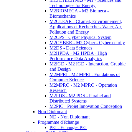
M1SCTECHNRJ - M1 - Sciences and
Technologies for Energy
M2BIOMECA - M2 Biomeca -
Biomechanics
M2CLEAR - CLimat, Environnement,
Applications et Recherche - Water, Air,
Pollution and Energy
M2CPS - Cyber Physical System
M2CYBER - M2 Cyber - Cybersecurity
M2DS - Data Sciences
M2HPDA - M2 HPDA - High
Performance Data Analytics
M2IGD - M2 IGD - Interaction, Graphic
and Design
M2MPRI - M2 MPRI - Foudations of
Computer Science
M2MPRO - M2 MPRO - Operation
Research
M2PDS - M2 PDS - Parallel and
Distributed Systems
M2PIC - Projet Innovation Conception
Non Diplomant
ND - Non Diplomant
Programme d'échange
PEI - Echanges PEI