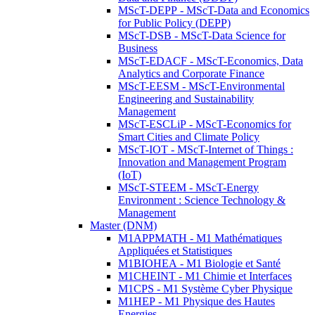
MScT-DEPP - MScT-Data and Economics
for Public Policy (DEPP)
MScT-DSB - MScT-Data Science for
Business
MScT-EDACF - MScT-Economics, Data
Analytics and Corporate Finance
MScT-EESM - MScT-Environmental
Engineering and Sustainability
Management
MScT-ESCLiP - MScT-Economics for
Smart Cities and Climate Policy
MScT-IOT - MScT-Internet of Things :
Innovation and Management Program
(IoT)
MScT-STEEM - MScT-Energy
Environment : Science Technology &
Management
Master (DNM)
M1APPMATH - M1 Mathématiques
Appliquées et Statistiques
M1BIOHEA - M1 Biologie et Santé
M1CHEINT - M1 Chimie et Interfaces
M1CPS - M1 Système Cyber Physique
M1HEP - M1 Physique des Hautes
Energies