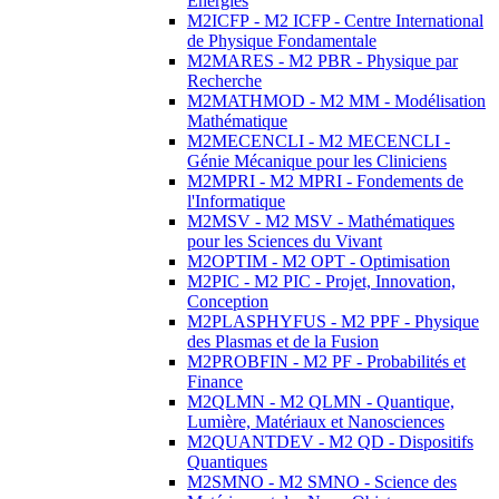
Energies
M2ICFP - M2 ICFP - Centre International
de Physique Fondamentale
M2MARES - M2 PBR - Physique par
Recherche
M2MATHMOD - M2 MM - Modélisation
Mathématique
M2MECENCLI - M2 MECENCLI -
Génie Mécanique pour les Cliniciens
M2MPRI - M2 MPRI - Fondements de
l'Informatique
M2MSV - M2 MSV - Mathématiques
pour les Sciences du Vivant
M2OPTIM - M2 OPT - Optimisation
M2PIC - M2 PIC - Projet, Innovation,
Conception
M2PLASPHYFUS - M2 PPF - Physique
des Plasmas et de la Fusion
M2PROBFIN - M2 PF - Probabilités et
Finance
M2QLMN - M2 QLMN - Quantique,
Lumière, Matériaux et Nanosciences
M2QUANTDEV - M2 QD - Dispositifs
Quantiques
M2SMNO - M2 SMNO - Science des