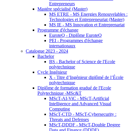
Entrepreneurs
Mastère spécialisé (Master)
MS ETRE - MS Energies Renouvelables :
Technologies et Entrepreneuriat (Master)
MS IE - MS Innovation et Entreprenariat
Programme d'échange
EuroteQ - Diplôme EuroteQ
PEI - Programmes d'échange
internationaux
Catalogue 2023 - 2024
Bachelor
BS - Bachelor of Science de l'Ecole
polytechnique
Cycle Ingénieur
X - Titre d’Ingénieur diplômé de l’École
polytechnique
Diplôme de formation gradué de l'Ecole
Polytechnique -MSc&T
MScT-AI-ViC - MScT-Artificial
Intelligence and Advanced Visual
Computing
MScT-CTD - MScT-Cybersecurity :
Threats and Defenses
MScT-DDDF - MScT-Double Degree
Data and Finance (DDDF)