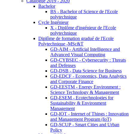
Catalogue 2019 - 2020
Bachelor
BS - Bachelor of Science de l'Ecole
polytechnique
Cycle Ingénieur
X - Diplôme d'ingénieur de l'Ecole
polytechnique
Diplôme de formation gradué de l'Ecole
Polytechnique -MSc&T
GD-AIM - Artificial Intelligence and
Advanced Visual Computing
GD-CYBSEC - Cybersecurity : Threats
and Defenses
GD-DSB - Data Science for Business
GD-EDCF - Economics, Data Analytics
and Corporate Finance
GD-EESTM - Energy Environment :
Science Technology & Management
GD-ESEM - Ecotechnologies for
Sustainability & Environment
Management
GD-IOT - Internet of Things : Innovation
and Management Program (IoT)
GD-SCUP - Smart Cities and Urban
Policy