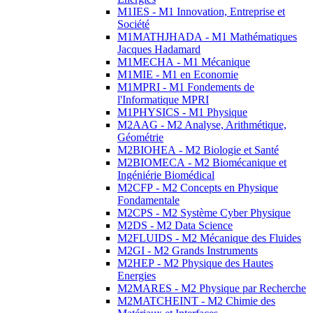
M1IES - M1 Innovation, Entreprise et
Société
M1MATHJHADA - M1 Mathématiques
Jacques Hadamard
M1MECHA - M1 Mécanique
M1MIE - M1 en Economie
M1MPRI - M1 Fondements de
l'Informatique MPRI
M1PHYSICS - M1 Physique
M2AAG - M2 Analyse, Arithmétique,
Géométrie
M2BIOHEA - M2 Biologie et Santé
M2BIOMECA - M2 Biomécanique et
Ingéniérie Biomédical
M2CFP - M2 Concepts en Physique
Fondamentale
M2CPS - M2 Système Cyber Physique
M2DS - M2 Data Science
M2FLUIDS - M2 Mécanique des Fluides
M2GI - M2 Grands Instruments
M2HEP - M2 Physique des Hautes
Energies
M2MARES - M2 Physique par Recherche
M2MATCHEINT - M2 Chimie des