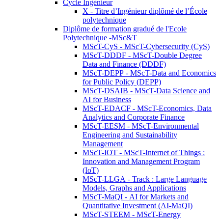
Cycle Ingénieur
X - Titre d’Ingénieur diplômé de l’École
polytechnique
Diplôme de formation gradué de l'Ecole
Polytechnique -MSc&T
MScT-CyS - MScT-Cybersecurity (CyS)
MScT-DDDF - MScT-Double Degree
Data and Finance (DDDF)
MScT-DEPP - MScT-Data and Economics
for Public Policy (DEPP)
MScT-DSAIB - MScT-Data Science and
AI for Business
MScT-EDACF - MScT-Economics, Data
Analytics and Corporate Finance
MScT-EESM - MScT-Environmental
Engineering and Sustainability
Management
MScT-IOT - MScT-Internet of Things :
Innovation and Management Program
(IoT)
MScT-LLGA - Track : Large Language
Models, Graphs and Applications
MScT-MaQI - AI for Markets and
Quantitative Investment (AI-MaQI)
MScT-STEEM - MScT-Energy