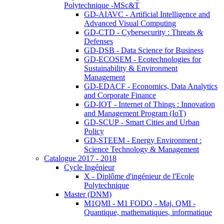
Polytechnique -MSc&T
GD-AIAVC - Artificial Intelligence and
Advanced Visual Computing
GD-CTD - Cybersecurity : Threats &
Defenses
GD-DSB - Data Science for Business
GD-ECOSEM - Ecotechnologies for
Sustainability & Environment
Management
GD-EDACF - Economics, Data Analytics
and Corporate Finance
GD-IOT - Internet of Things : Innovation
and Management Program (IoT)
GD-SCUP - Smart Cities and Urban
Policy
GD-STEEM - Energy Environment :
Science Technology & Management
Catalogue 2017 - 2018
Cycle Ingénieur
X - Diplôme d'ingénieur de l'Ecole
Polytechnique
Master (DNM)
M1QMI - M1 FODQ - Maj. QMI -
Quantique, mathematiques, informatique