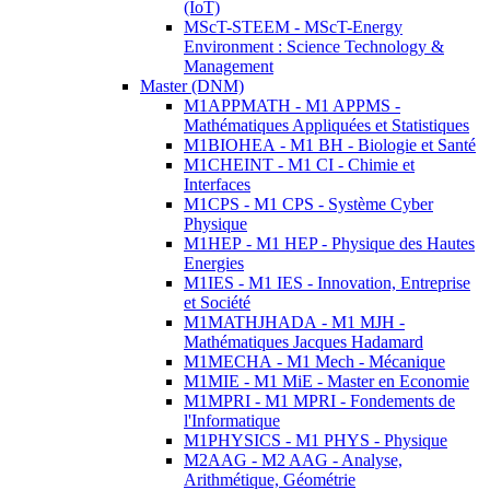
(IoT)
MScT-STEEM - MScT-Energy
Environment : Science Technology &
Management
Master (DNM)
M1APPMATH - M1 APPMS -
Mathématiques Appliquées et Statistiques
M1BIOHEA - M1 BH - Biologie et Santé
M1CHEINT - M1 CI - Chimie et
Interfaces
M1CPS - M1 CPS - Système Cyber
Physique
M1HEP - M1 HEP - Physique des Hautes
Energies
M1IES - M1 IES - Innovation, Entreprise
et Société
M1MATHJHADA - M1 MJH -
Mathématiques Jacques Hadamard
M1MECHA - M1 Mech - Mécanique
M1MIE - M1 MiE - Master en Economie
M1MPRI - M1 MPRI - Fondements de
l'Informatique
M1PHYSICS - M1 PHYS - Physique
M2AAG - M2 AAG - Analyse,
Arithmétique, Géométrie