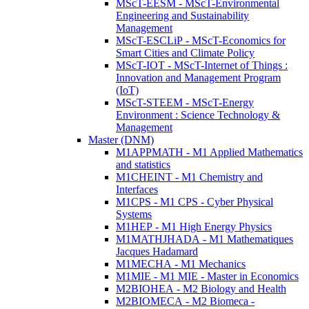
MScT-EESM - MScT-Environmental
Engineering and Sustainability
Management
MScT-ESCLiP - MScT-Economics for
Smart Cities and Climate Policy
MScT-IOT - MScT-Internet of Things :
Innovation and Management Program
(IoT)
MScT-STEEM - MScT-Energy
Environment : Science Technology &
Management
Master (DNM)
M1APPMATH - M1 Applied Mathematics
and statistics
M1CHEINT - M1 Chemistry and
Interfaces
M1CPS - M1 CPS - Cyber Physical
Systems
M1HEP - M1 High Energy Physics
M1MATHJHADA - M1 Mathematiques
Jacques Hadamard
M1MECHA - M1 Mechanics
M1MIE - M1 MIE - Master in Economics
M2BIOHEA - M2 Biology and Health
M2BIOMECA - M2 Biomeca -