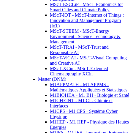
MScT-ESCLiP - MScT-Economics for
Smart Cities and Climate Policy
MScT-IOT - MScT-Internet of Things :
Innovation and Management Program
(IoT)
MScT-STEEM - MScT-Energy
Environment : Science Technology &
Management
MScT-TRAI - MScT-Trust and
Responsible AI
MScT-ViCAI - MScT-Visual Computing
and Creative AI
MScT-XCin - MScT-Extended
Cinematography XCin
Master (DNM)
M1APPMATH - M1 APPMS -
Mathématiques Appliquées et Statistiques
M1BIOHEA - M1 BH - Biologie et Santé
M1CHEINT - M1 CI - Chimie et
Interfaces
M1CPS - M1 CPS - Système Cyber
Physique
M1HEP - M1 HEP - Physique des Hautes
Energies
M1IES - M1 IES - Innovation, Entreprise