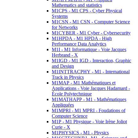
Mathematics and statistics
M1CPS - M1 CPS - Cyber Physical
Systems
M1CSN - M1 CSN - Computer Science
for Networks
M1CYBER - M1 Cyber - Cybersecurity
M1HPDA - M1 HPDA - High
Performance Data Analytics
M1I - M1 Informatique - Voie Jacques
Herbrand - X
M1IGD - M1 IGD - Interaction, Graphic
and Design
M1INTTRACPHY - M1 - International
Track in Physics
M1MAP - M1 Mathématiques et
Applications - Voie Jacques Hadamard -
École Polytechnique
M1MATHAPP - M1 - Mathématiques
Appliquées
M1MPRI - M1 MPRI - Foudations of
Computer Science
M1P - M1 Physique - Voie Irène Joliot
Curie - X
M1PHYSICS - M1 - Physics