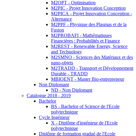
M2OPT - Optimisation
M2PIC - Projet Innovation Conception
M2PICA - Projet Innovation Conception -
Alternance
M2PPF - Physique des Plasmas et de la
Fusion
M2PROBAFI - Mathématiques
Financières : Probabilités et Finance
M2REST - Renewable Energy, Science
and Technology
M2SMNO - Sciences des Matériaux et des
nano-objets
M2TRADD - Transport et Développement
Durable - TRADD
MBIOENT - Master Bio-entrepreneur
Non Diplomant
ND - Non Diplomant
Catalogue 2018 - 2019
Bachelor
BS - Bachelor of Science de l'Ecole
polytechnique
Cycle Ingénieur
X - Diplôme d'ingénieur de l'Ecole
polytechnique
Diplôme de formation gradué de l'Ecole