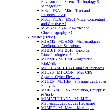
Environment : Science Technology &
Management
MScT-TRAI - MScT-Trust and
Responsible AI
MScT-ViCAI - MScT-Visual Computing
and Creative AI
MScT-XCin - MScT-Extended
Cinematography XCin
Master (DNM)
M1AMS - M1 AMS - Mathématiques
Appliquées et Statistiques
M1BBH - M1 BBH - Biologie,
Biotechnologie et Santé
M1BME - M1 BME - Ingénierie
BioMédicale
M1CHI - M1 CHI - Chimie et Interfaces
M1CPS - M1 CCSN - Maj. CPS -
Système Cyber Physique
M1HEP - M1 HEP - Physique des Hautes
Energies
M1IES - M1 IES - Innovation, Entreprise
et Société
M1MATHJHADA - M1 MJH -
Mathematiques Jacques Hadamard
M1MEC - M1 Mech - Mecanique