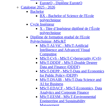
EuroteQ - Diplôme EuroteQ
Catalogue 2025 - 2026
Bachelor
BX - Bachelor of Science de l'Ecole
polytechnique
Cycle Ingénieur
X - Titre d’Ingénieur diplômé de l’École
polytechnique
Diplôme de formation gradué de l'Ecole
Polytechnique -MSc&T
MScT-AI-ViC - MScT-Artificial
Intelligence and Advanced Visual
Computing
MScT-CyS - MScT-Cybersecurity (CyS)
MScT-DDDF - MScT-Double Degree
Data and Finance (DDDF)
MScT-DEPP - MScT-Data and Economics
for Public Policy (DEPP)
MScT-DSAIB - MScT-Data Science and
AI for Business
MScT-EDACF - MScT-Economics, Data
Analytics and Corporate Finance
MScT-EESM - MScT-Environmental
Engineering and Sustainability
Management