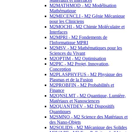
Matériaux et Interfaces
M2MATHMOD - M2 Modélisation
Mathématique
M2MECENCLI - M2 Génie Mécanique
pour les Cliniciens
M2MOCHI - M2 Chimie Moléculaire et
Interfaces
M2MPRI - M2 Fondements de
l'Informatique MPRI
M2MSV - M2 Mathématiques pour les
Sciences du Vivant
M2OPTIM - M2 Optimisation
M2PIC - M2 Projet, Innovation,
Conception
M2PLASPHYFUS - M2 Physique des
Plasmas et de la Fusion
M2PROBFIN - M2 Probabilités et
Finance
M2QNSLMT - M2 Quantique, Lumière,
Matériaux et Nanosciences
M2QUANTDEV - M2 Dispositifs
Quantiques
M2SMNO - M2 Science des Matériaux et
des Nano-Objets
M2SOLIDS - M2 Mécanique des Solides