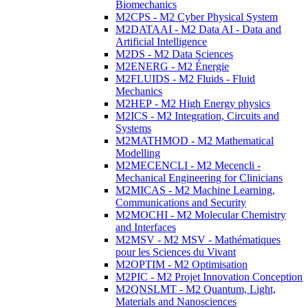
Biomechanics
M2CPS - M2 Cyber Physical System
M2DATAAI - M2 Data AI - Data and
Artificial Intelligence
M2DS - M2 Data Sciences
M2ENERG - M2 Énergie
M2FLUIDS - M2 Fluids - Fluid
Mechanics
M2HEP - M2 High Energy physics
M2ICS - M2 Integration, Circuits and
Systems
M2MATHMOD - M2 Mathematical
Modelling
M2MECENCLI - M2 Mecencli -
Mechanical Engineering for Clinicians
M2MICAS - M2 Machine Learning,
Communications and Security
M2MOCHI - M2 Molecular Chemistry
and Interfaces
M2MSV - M2 MSV - Mathématiques
pour les Sciences du Vivant
M2OPTIM - M2 Optimisation
M2PIC - M2 Projet Innovation Conception
M2QNSLMT - M2 Quantum, Light,
Materials and Nanosciences