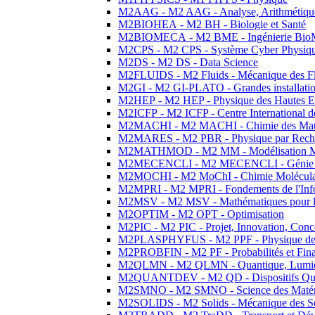
M2AAG - M2 AAG - Analyse, Arithmétique
M2BIOHEA - M2 BH - Biologie et Santé
M2BIOMECA - M2 BME - Ingénierie BioM
M2CPS - M2 CPS - Système Cyber Physiq
M2DS - M2 DS - Data Science
M2FLUIDS - M2 Fluids - Mécanique des Fl
M2GI - M2 GI-PLATO - Grandes installation
M2HEP - M2 HEP - Physique des Hautes E
M2ICFP - M2 ICFP - Centre International 
M2MACHI - M2 MACHI - Chimie des Matéri
M2MARES - M2 PBR - Physique par Rech
M2MATHMOD - M2 MM - Modélisation M
M2MECENCLI - M2 MECENCLI - Génie Méc
M2MOCHI - M2 MoChI - Chimie Moléculaire
M2MPRI - M2 MPRI - Fondements de l'Inf
M2MSV - M2 MSV - Mathématiques pour le
M2OPTIM - M2 OPT - Optimisation
M2PIC - M2 PIC - Projet, Innovation, Conc
M2PLASPHYFUS - M2 PPF - Physique des P
M2PROBFIN - M2 PF - Probabilités et Fin
M2QLMN - M2 QLMN - Quantique, Lumière
M2QUANTDEV - M2 QD - Dispositifs Qua
M2SMNO - M2 SMNO - Science des Matéri
M2SOLIDS - M2 Solids - Mécanique des So