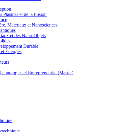
eption
lasmas et de la Fusion
ance
, Matériaux et Nanosciences
ntiques
aux et des Nano-Objets
lides
eloppement Durable
et Énergies
neurs
hnologies et Entrepreneuriat (Master)
chnique
lytechnique