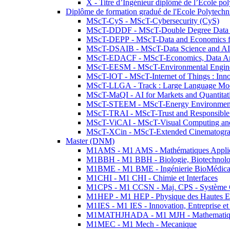
X - Titre d’Ingénieur diplômé de l’École po
Diplôme de formation gradué de l'Ecole Polytec
MScT-CyS - MScT-Cybersecurity (CyS)
MScT-DDDF - MScT-Double Degree Data 
MScT-DEPP - MScT-Data and Economics fo
MScT-DSAIB - MScT-Data Science and AI 
MScT-EDACF - MScT-Economics, Data Anal
MScT-EESM - MScT-Environmental Enginee
MScT-IOT - MScT-Internet of Things : Inn
MScT-LLGA - Track : Large Language Mode
MScT-MaQI - AI for Markets and Quantitat
MScT-STEEM - MScT-Energy Environment 
MScT-TRAI - MScT-Trust and Responsible
MScT-ViCAI - MScT-Visual Computing and
MScT-XCin - MScT-Extended Cinematogr
Master (DNM)
M1AMS - M1 AMS - Mathématiques Appliqué
M1BBH - M1 BBH - Biologie, Biotechnolog
M1BME - M1 BME - Ingénierie BioMédica
M1CHI - M1 CHI - Chimie et Interfaces
M1CPS - M1 CCSN - Maj. CPS - Système 
M1HEP - M1 HEP - Physique des Hautes E
M1IES - M1 IES - Innovation, Entreprise et
M1MATHJHADA - M1 MJH - Mathematiqu
M1MEC - M1 Mech - Mecanique