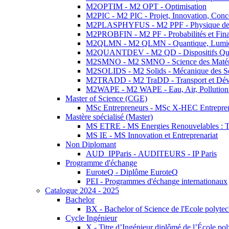
M2OPTIM - M2 OPT - Optimisation
M2PIC - M2 PIC - Projet, Innovation, Conc
M2PLASPHYFUS - M2 PPF - Physique des P
M2PROBFIN - M2 PF - Probabilités et Fin
M2QLMN - M2 QLMN - Quantique, Lumière
M2QUANTDEV - M2 QD - Dispositifs Qua
M2SMNO - M2 SMNO - Science des Matéri
M2SOLIDS - M2 Solids - Mécanique des So
M2TRADD - M2 TraDD - Transport et Dév
M2WAPE - M2 WAPE - Eau, Air, Pollution 
Master of Science (CGE)
MSc Entrepreneurs - MSc X-HEC Entrepre
Mastère spécialisé (Master)
MS ETRE - MS Energies Renouvelables : Tec
MS IE - MS Innovation et Entreprenariat
Non Diplomant
AUD_IPParis - AUDITEURS - IP Paris
Programme d'échange
EuroteQ - Diplôme EuroteQ
PEI - Programmes d'échange internationaux
Catalogue 2024 - 2025
Bachelor
BX - Bachelor of Science de l'Ecole polyte
Cycle Ingénieur
X - Titre d’Ingénieur diplômé de l’École po