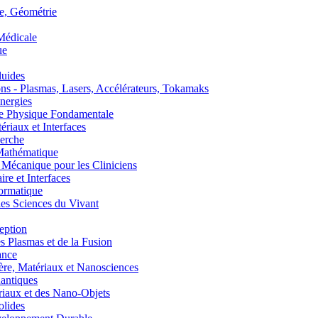
, Géométrie
édicale
ue
uides
s - Plasmas, Lasers, Accélérateurs, Tokamaks
nergies
de Physique Fondamentale
aux et Interfaces
erche
athématique
anique pour les Cliniciens
 et Interfaces
ormatique
s Sciences du Vivant
eption
lasmas et de la Fusion
ance
, Matériaux et Nanosciences
ntiques
aux et des Nano-Objets
lides