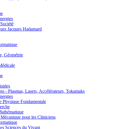
ue
nergies
 Société
es Jacques Hadamard
ormatique
, Géométrie
édicale
ue
uides
s - Plasmas, Lasers, Accélérateurs, Tokamaks
nergies
de Physique Fondamentale
erche
athématique
anique pour les Cliniciens
ormatique
s Sciences du Vivant