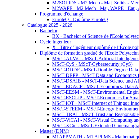
M2SOLIDS - M2 Mech - Maj. Solids - Meca
M2WAPE - M2 Mech - Maj. WAPE - Eau, Air
Programme d'échange
EuroteQ - Diplôme EuroteQ
Catalogue 2025 - 2026
Bachelor
BX - Bachelor of Science de l'Ecole polyte
Cycle Ingénieur
X - Titre d’Ingénieur diplômé de l’École po
Diplôme de formation gradué de l'Ecole Polytec
MScT-AI-ViC - MScT-Artificial Intelligen
MScT-CyS - MScT-Cybersecurity (CyS)
MScT-DDDF - MScT-Double Degree Data 
MScT-DEPP - MScT-Data and Economics fo
MScT-DSAIB - MScT-Data Science and AI 
MScT-EDACF - MScT-Economics, Data Anal
MScT-EESM - MScT-Environmental Enginee
MScT-ESCLiP - MScT-Economics for Smart 
MScT-IOT - MScT-Internet of Things : Inn
MScT-STEEM - MScT-Energy Environment 
MScT-TRAI - MScT-Trust and Responsible
MScT-ViCAI - MScT-Visual Computing and
MScT-XCin - MScT-Extended Cinematogr
Master (DNM)
M1APPMATH - M1 APPMS - Mathématiques A