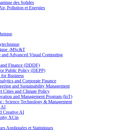
nique des Solides
, Pollution et Energies
chnique
lytechnique
hnique -MSc&T
ce and Advanced Visual Computing
and Finance (DDDF)
r Public Policy (DEPP)
for Business
ytics and Corporate Finance
ring and Sustainability Management
Cities and Climate Policy
ovation and Management Program (IoT)
: Science Technology & Management
 AI
 Creative AI
aphy XCin
ppliquées et Statistiques