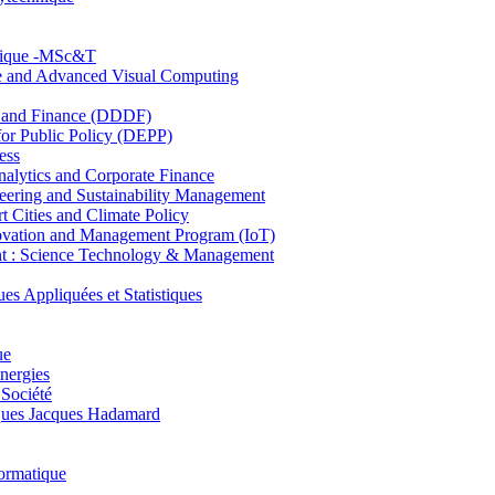
hnique -MSc&T
ce and Advanced Visual Computing
and Finance (DDDF)
r Public Policy (DEPP)
ess
ytics and Corporate Finance
ring and Sustainability Management
Cities and Climate Policy
ovation and Management Program (IoT)
: Science Technology & Management
ppliquées et Statistiques
ue
nergies
 Société
es Jacques Hadamard
ormatique