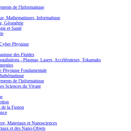
nts de l'Informatique
, Mathematiques, Informatique
, Géométrie
ie et Santé
le
Cyber Physique
nique des Fluides
lations - Plasmas, Lasers, Accélérateurs, Tokamaks
nergies
de Physique Fondamentale
athématique
nts de l'Informatique
s Sciences du Vivant
he
ption
 de la Fusion
ance
, Materiaux et Nanosciences
aux et des Nano-Objets