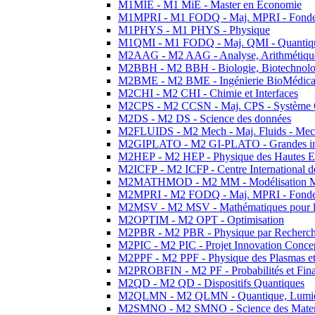
M1MIE - M1 MiE - Master en Economie
M1MPRI - M1 FODQ - Maj. MPRI - Fondeme
M1PHYS - M1 PHYS - Physique
M1QMI - M1 FODQ - Maj. QMI - Quantique
M2AAG - M2 AAG - Analyse, Arithmétique
M2BBH - M2 BBH - Biologie, Biotechnolog
M2BME - M2 BME - Ingénierie BioMédica
M2CHI - M2 CHI - Chimie et Interfaces
M2CPS - M2 CCSN - Maj. CPS - Système 
M2DS - M2 DS - Science des données
M2FLUIDS - M2 Mech - Maj. Fluids - Meca
M2GIPLATO - M2 GI-PLATO - Grandes instal
M2HEP - M2 HEP - Physique des Hautes E
M2ICFP - M2 ICFP - Centre International 
M2MATHMOD - M2 MM - Modélisation M
M2MPRI - M2 FODQ - Maj. MPRI - Fondeme
M2MSV - M2 MSV - Mathématiques pour le
M2OPTIM - M2 OPT - Optimisation
M2PBR - M2 PBR - Physique par Recherc
M2PIC - M2 PIC - Projet Innovation Conce
M2PPF - M2 PPF - Physique des Plasmas et
M2PROBFIN - M2 PF - Probabilités et Fin
M2QD - M2 QD - Dispositifs Quantiques
M2QLMN - M2 QLMN - Quantique, Lumiere
M2SMNO - M2 SMNO - Science des Materi