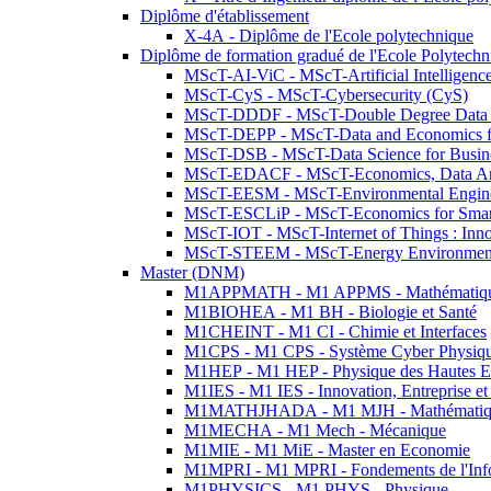
Diplôme d'établissement
X-4A - Diplôme de l'Ecole polytechnique
Diplôme de formation gradué de l'Ecole Polytec
MScT-AI-ViC - MScT-Artificial Intelligen
MScT-CyS - MScT-Cybersecurity (CyS)
MScT-DDDF - MScT-Double Degree Data 
MScT-DEPP - MScT-Data and Economics fo
MScT-DSB - MScT-Data Science for Busin
MScT-EDACF - MScT-Economics, Data Anal
MScT-EESM - MScT-Environmental Enginee
MScT-ESCLiP - MScT-Economics for Smart 
MScT-IOT - MScT-Internet of Things : Inn
MScT-STEEM - MScT-Energy Environment 
Master (DNM)
M1APPMATH - M1 APPMS - Mathématiques A
M1BIOHEA - M1 BH - Biologie et Santé
M1CHEINT - M1 CI - Chimie et Interfaces
M1CPS - M1 CPS - Système Cyber Physiq
M1HEP - M1 HEP - Physique des Hautes E
M1IES - M1 IES - Innovation, Entreprise et
M1MATHJHADA - M1 MJH - Mathématiqu
M1MECHA - M1 Mech - Mécanique
M1MIE - M1 MiE - Master en Economie
M1MPRI - M1 MPRI - Fondements de l'Inf
M1PHYSICS - M1 PHYS - Physique