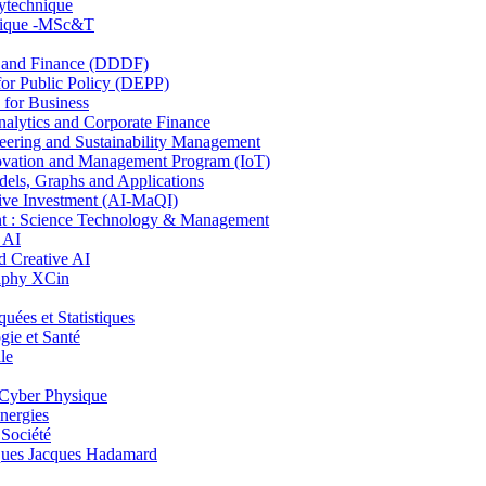
lytechnique
hnique -MSc&T
and Finance (DDDF)
r Public Policy (DEPP)
for Business
ytics and Corporate Finance
ring and Sustainability Management
ovation and Management Program (IoT)
ls, Graphs and Applications
ive Investment (AI-MaQI)
: Science Technology & Management
 AI
 Creative AI
aphy XCin
es et Statistiques
ie et Santé
le
Cyber Physique
nergies
 Société
es Jacques Hadamard