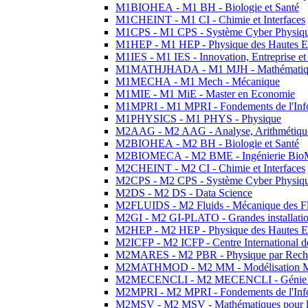
M1BIOHEA - M1 BH - Biologie et Santé
M1CHEINT - M1 CI - Chimie et Interfaces
M1CPS - M1 CPS - Système Cyber Physiq
M1HEP - M1 HEP - Physique des Hautes E
M1IES - M1 IES - Innovation, Entreprise et
M1MATHJHADA - M1 MJH - Mathématiqu
M1MECHA - M1 Mech - Mécanique
M1MIE - M1 MiE - Master en Economie
M1MPRI - M1 MPRI - Fondements de l'Inf
M1PHYSICS - M1 PHYS - Physique
M2AAG - M2 AAG - Analyse, Arithmétique
M2BIOHEA - M2 BH - Biologie et Santé
M2BIOMECA - M2 BME - Ingénierie BioM
M2CHEINT - M2 CI - Chimie et Interfaces
M2CPS - M2 CPS - Système Cyber Physiq
M2DS - M2 DS - Data Science
M2FLUIDS - M2 Fluids - Mécanique des Fl
M2GI - M2 GI-PLATO - Grandes installation
M2HEP - M2 HEP - Physique des Hautes E
M2ICFP - M2 ICFP - Centre International 
M2MARES - M2 PBR - Physique par Rech
M2MATHMOD - M2 MM - Modélisation M
M2MECENCLI - M2 MECENCLI - Génie Méc
M2MPRI - M2 MPRI - Fondements de l'Inf
M2MSV - M2 MSV - Mathématiques pour le